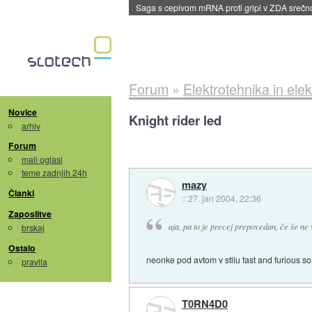
BMW v vozilih začel predvajati reklame
::
dane
Forum
»
Elektrotehnika in elek
Novice
Knight rider led
arhiv
Forum
mali oglasi
teme zadnjih 24h
mazy
Članki
::
27. jan 2004, 22:36
Zaposlitve
aja, pa to je precej prepovedan, če še ne 
brskaj
Ostalo
neonke pod avtom v stilu fast and furious s
pravila
T0RN4D0