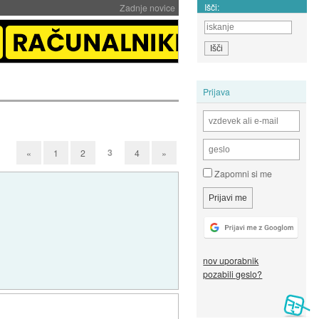
Išči:
Zadnje novice
Prijava
3
«
1
2
4
»
Zapomni si me
nov uporabnik
pozabili geslo?