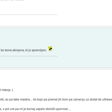
e bo tema skinjena, ki jo spremljam.
riderja :)
k, so pa take mastne... če bojo pa premal jih bom pa zamenju oz dodal še ultrasve
v pol ure pa mi je komaj uspelo določit upornost....