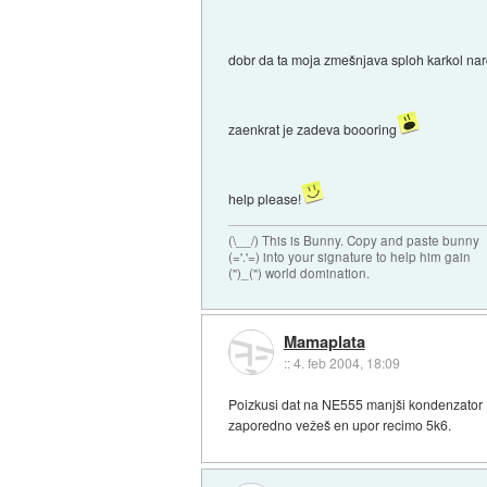
dobr da ta moja zmešnjava sploh karkol nardi
zaenkrat je zadeva boooring
help please!
(\__/) This is Bunny. Copy and paste bunny
(='.'=) into your signature to help him gain
(")_(") world domination.
Mamaplata
::
4. feb 2004, 18:09
Poizkusi dat na NE555 manjši kondenzator 
zaporedno vežeš en upor recimo 5k6.