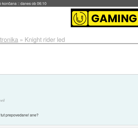
s ob 06:09
tronika
»
Knight rider led
veš
o tut prepovedane! ane?