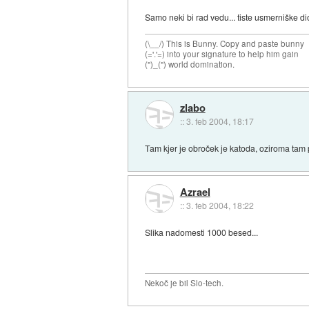
Samo neki bi rad vedu... tiste usmerniške dio
(\__/) This is Bunny. Copy and paste bunny
(='.'=) into your signature to help him gain
(")_(") world domination.
zlabo
::
3. feb 2004, 18:17
Tam kjer je obroček je katoda, oziroma tam pr
Azrael
::
3. feb 2004, 18:22
Slika nadomesti 1000 besed...
Nekoč je bil Slo-tech.