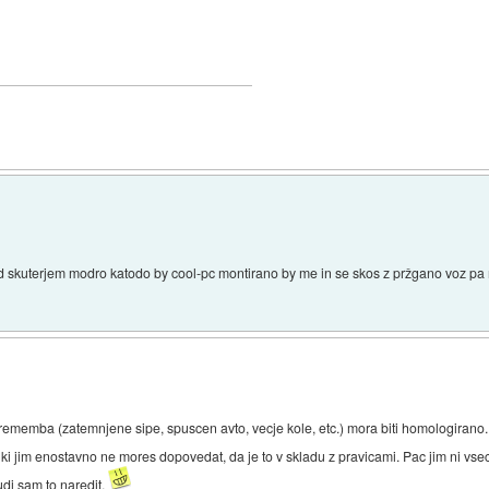
d skuterjem modro katodo by cool-pc montirano by me in se skos z pržgano voz pa 
rememba (zatemnjene sipe, spuscen avto, vecje kole, etc.) mora biti homologirano. I
, ki jim enostavno ne mores dopovedat, da je to v skladu z pravicami. Pac jim ni vs
udi sam to naredit.