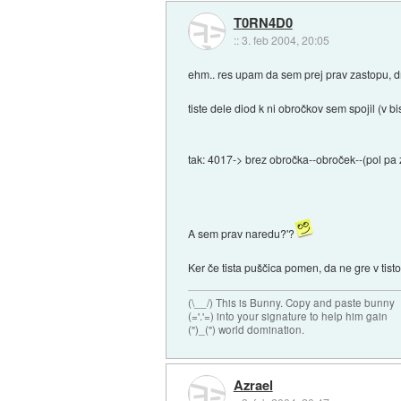
T0RN4D0
::
3. feb 2004, 20:05
ehm.. res upam da sem prej prav zastopu, d
tiste dele diod k ni obročkov sem spojil (v bi
tak: 4017-> brez obročka--obroček--(pol pa 
A sem prav naredu?'?
Ker če tista puščica pomen, da ne gre v tist
(\__/) This is Bunny. Copy and paste bunny
(='.'=) into your signature to help him gain
(")_(") world domination.
Azrael