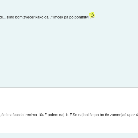
... sliko bom zvečer kako dal, filmček pa po pohitritvi
, če imaš sedaj recimo 10uF potem daj 1uF.Še najboljše pa bo če zamenjaš upor 4