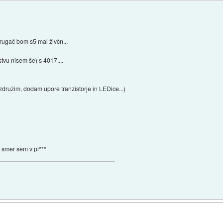
rugač bom s5 mal živčn...
stvu nisem še) s 4017....
združim, dodam upore tranzistorje in LEDice...)
o smer sem v pi***