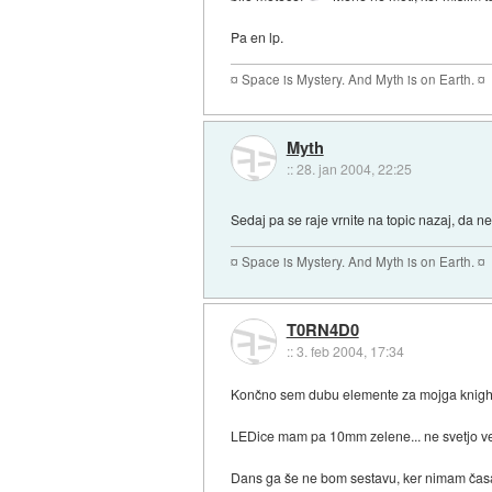
Pa en lp.
¤ Space is Mystery. And Myth is on Earth. ¤
Myth
::
28. jan 2004, 22:25
Sedaj pa se raje vrnite na topic nazaj, da n
¤ Space is Mystery. And Myth is on Earth. ¤
T0RN4D0
::
3. feb 2004, 17:34
Končno sem dubu elemente za mojga knight 
LEDice mam pa 10mm zelene... ne svetjo veli
Dans ga še ne bom sestavu, ker nimam časa, 