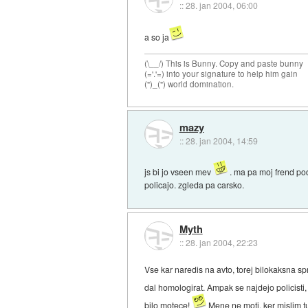
::
28. jan 2004, 06:00
a so ja
(\__/) This is Bunny. Copy and paste bunny
(='.'=) into your signature to help him gain
(")_(") world domination.
mazy
::
28. jan 2004, 14:59
js bi jo vseen mev
. ma pa moj frend po
policajo. zgleda pa carsko.
Myth
::
28. jan 2004, 22:23
Vse kar naredis na avto, torej bilokaksna sp
dal homologirat. Ampak se najdejo policisti
bilo motece!
Mene ne moti, ker mislim t