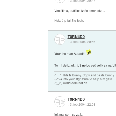
::
3. feb 2004, 20:47
Vse štima, puščica kaže smer toka...
Nekoč je bil Slo-tech.
T0RN4D0
::
3. feb 2004, 20:56
Your the man Azrael!!!
To mi deli... uf... ju3 ne bo več velik za nardit
(\__/) This is Bunny. Copy and paste bunny
(='.'=) into your signature to help him gain
(")_(") world domination.
T0RN4D0
::
3. feb 2004, 22:03
joj, mal sem se za j...