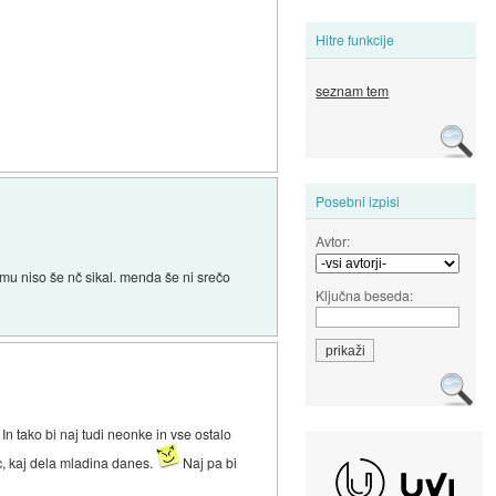
Hitre funkcije
seznam tem
Posebni izpisi
Avtor:
mu niso še nč sikal. menda še ni srečo
Ključna beseda:
n tako bi naj tudi neonke in vse ostalo
ec, kaj dela mladina danes.
Naj pa bi