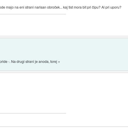
de majo na eni strani narisan obroček... kaj tist mora bit pri čipu? Al pri uporu?
ide -. Na drugi strani je anoda, torej +