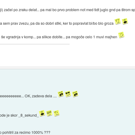
ji) začel po zraku delat... pa mal bo prvo problem not med tidt juglo gnd pa štrom sp
a sem prav zvezu, pa da so dobri stiki, ker to popravlat bi/bo blo groza
o še vgradnja v komp... pa slikce dobite... pa mogoče celo 1 muvi majhen
eeeeee... OK, zadeva dela ....
iode je skor _8_sekund_
vo pohitril za recimo 1000% ???