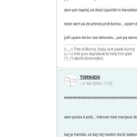
sem pol naprej od diod (uporčki in tranzistor
sicer sem pa že precej proti koncu... upam d
jutri upam da bo vse delovalo... pol pa sam
(\__/) This is Bunny. Copy and paste bunny
(='.'=) into your signature to help him gain
(")_(") world domination.
T0RN4D0
::
4. feb 2004, 17:23
wwwwwwweeeeeeeeeeeeeeeeeeeeeeeeeeeee
sam počas k polž... interval med menjavo d
kaj je narobe, oz kaj nej nardim da bi zade