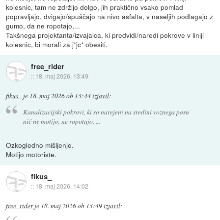
kolesnic, tam ne zdržijo dolgo, jih praktično vsako pomlad
popravljajo, dvigajo/spuščajo na nivo asfalta, v naseljih podlagajo z
gumo, da ne ropotajo,...
Takšnega projektanta/izvajalca, ki predvidi/naredi pokrove v liniji
kolesnic, bi morali za j*jc* obesiti.
free_rider
::
18. maj 2026, 13:49
fikus_
je
18. maj 2026 ob 13:44
izjavil
:
Kanalizacijski pokrovi, ki so narejeni na sredini voznega pasu
nič ne motijo, ne ropotajo, ...
Ozkogledno mišljenje.
Motijo motoriste.
fikus_
::
18. maj 2026, 14:02
free_rider
je
18. maj 2026 ob 13:49
izjavil
: