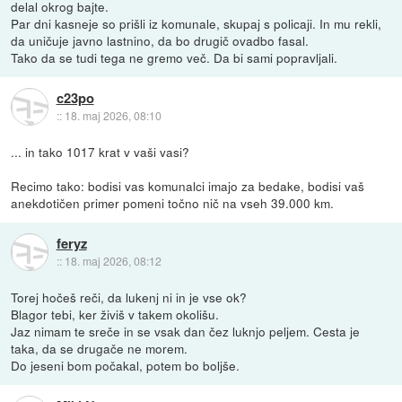
delal okrog bajte.
Par dni kasneje so prišli iz komunale, skupaj s policaji. In mu rekli,
da uničuje javno lastnino, da bo drugič ovadbo fasal.
Tako da se tudi tega ne gremo več. Da bi sami popravljali.
c23po
::
18. maj 2026, 08:10
... in tako 1017 krat v vaši vasi?
Recimo tako: bodisi vas komunalci imajo za bedake, bodisi vaš
anekdotičen primer pomeni točno nič na vseh 39.000 km.
feryz
::
18. maj 2026, 08:12
Torej hočeš reči, da lukenj ni in je vse ok?
Blagor tebi, ker živiš v takem okolišu.
Jaz nimam te sreče in se vsak dan čez luknjo peljem. Cesta je
taka, da se drugače ne morem.
Do jeseni bom počakal, potem bo boljše.