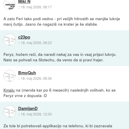
Miki N
::
18. maj 2026, 08:17
A zato Feri tako podi vedno - pri večjih hitrostih se manjše luknje
manj čutijo. Jasno če nagaziš na krater je še slabše.
c23po
::
18. maj 2026, 08:22
Feryz, hočem reči, da naredi nekaj za vas in vsaj prijavi luknjo.
Nato se pohvali na Slotechu, da vemo da si pravi frajer.
BmoQuh
::
18. maj 2026, 08:36
Kmalu
na (menda kar po 6 mesecih) naslednjih volitvah, ko se
Feryz vrne z dopusta :D
DamijanD
::
18. maj 2026, 12:30
Za tole bi potrebovali applikacijo na telefonu, ki bi zaznavala