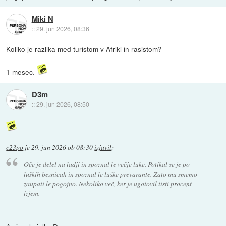
Miki N
::
29. jun 2026, 08:36
Koliko je razlika med turistom v Afriki in rasistom?
1 mesec.
D3m
::
29. jun 2026, 08:50
c23po
je
29. jun 2026 ob 08:30
izjavil
:
Oče je delel na ladji in spoznal le večje luke. Potikal se je po
luških beznicah in spoznal le luške prevarante. Zato mu smemo
zaupati le pogojno. Nekoliko več, ker je ugotovil tisti procent
izjem.