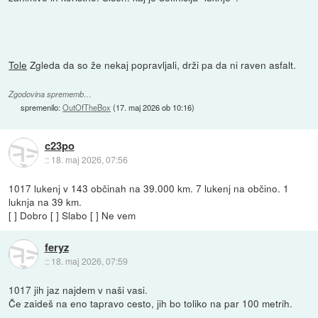
Tole
Zgleda da so že nekaj popravljali, drži pa da ni raven asfalt.
Zgodovina sprememb…
spremenilo:
OutOfTheBox
(
17. maj 2026 ob 10:16
)
c23po
::
18. maj 2026, 07:56
1017 lukenj v 143 občinah na 39.000 km. 7 lukenj na občino. 1
luknja na 39 km.
[ ] Dobro [ ] Slabo [ ] Ne vem
feryz
::
18. maj 2026, 07:59
1017 jih jaz najdem v naši vasi.
Če zaideš na eno tapravo cesto, jih bo toliko na par 100 metrih.