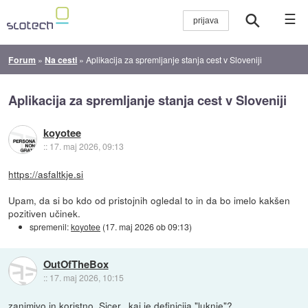
☰
Forum
»
Na cesti
»
Aplikacija za spremljanje stanja cest v Sloveniji
Aplikacija za spremljanje stanja cest v Sloveniji
koyotee
::
17. maj 2026, 09:13
https://asfaltkje.si
Upam, da si bo kdo od pristojnih ogledal to in da bo imelo kakšen
pozitiven učinek.
spremenil:
koyotee
(
17. maj 2026 ob 09:13
)
OutOfTheBox
::
17. maj 2026, 10:15
zanimivo in koristno. Sicer.. kaj je definicija "luknje"?