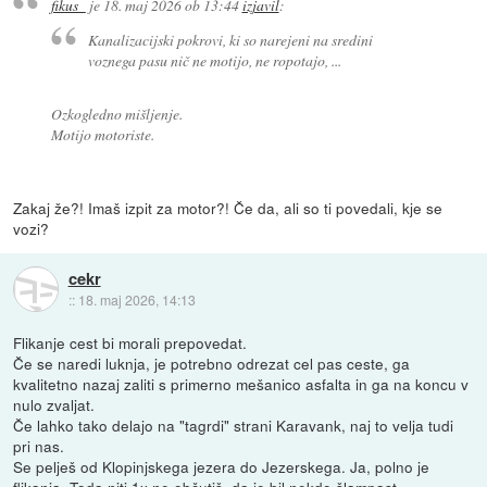
fikus_
je
18. maj 2026 ob 13:44
izjavil
:
Kanalizacijski pokrovi, ki so narejeni na sredini
voznega pasu nič ne motijo, ne ropotajo, ...
Ozkogledno mišljenje.
Motijo motoriste.
Zakaj že?! Imaš izpit za motor?! Če da, ali so ti povedali, kje se
vozi?
cekr
::
18. maj 2026, 14:13
Flikanje cest bi morali prepovedat.
Če se naredi luknja, je potrebno odrezat cel pas ceste, ga
kvalitetno nazaj zaliti s primerno mešanico asfalta in ga na koncu v
nulo zvaljat.
Če lahko tako delajo na "tagrdi" strani Karavank, naj to velja tudi
pri nas.
Se pelješ od Klopinjskega jezera do Jezerskega. Ja, polno je