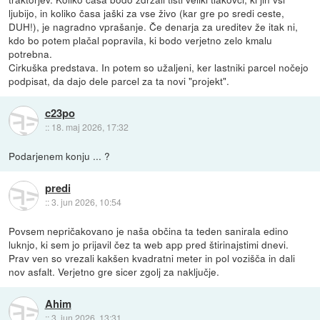
ljubijo, in koliko časa jaški za vse živo (kar gre po sredi ceste,
DUH!), je nagradno vprašanje. Če denarja za ureditev že itak ni,
kdo bo potem plačal popravila, ki bodo verjetno zelo kmalu
potrebna.
Cirkuška predstava. In potem so užaljeni, ker lastniki parcel nočejo
podpisat, da dajo dele parcel za ta novi "projekt".
c23po
::
18. maj 2026, 17:32
Podarjenem konju ... ?
predi
::
3. jun 2026, 10:54
Povsem nepričakovano je naša občina ta teden sanirala edino
luknjo, ki sem jo prijavil čez ta web app pred štirinajstimi dnevi.
Prav ven so vrezali kakšen kvadratni meter in pol vozišča in dali
nov asfalt. Verjetno gre sicer zgolj za naključje.
Ahim
::
3. jun 2026, 13:31