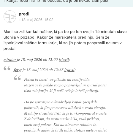
flikanja. Toda niti 1x ne občutiš, da je bil nekdo šlampast.
predi
::
18. maj 2026, 15:02
Meni se zdi kar kul rešitev, ki pa bo po teh svojih 15 minutah slave
utonila v pozabo. Kakor že marsikatera pred njo. Sem že
izpolnjeval takšne formularje, ki so jih potem pospravili nekam v
predal.
mirator
je
18. maj 2026 ob 12:55
izjavil
:
feryz
je
18. maj 2026 ob 12:38
izjavil
:
Potem bi imeli vse pikasto na zemljevidu.
Razen če bi nekdo ročno popravljal in vnašal noter
tisto svinjarijo, ki ji naši rečejo ležeči policaji.
Da ne govorimo o kvadriljon kanalizacijskih
pokrovih, ki jim po mesecu ali dveh v cesto zlezejo.
Medaljo si zasluži tisti, ki je to vkomponiral v ceste.
Z določilom, da mora vsaka hiša, vsak priklop,
imeti svoj pokrov. Kot da nimamo robotov in
podobnih zadev, ki bi šli lahko stotine metrov daleč