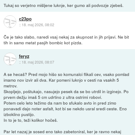
Tukaj so verjetno mišljene luknje, ker gumo ali podvozje zjebeš.
c23po
::
18. maj 2026, 08:02
Če je tako slabo, naredi vsaj nekaj za skupnost in jih prijavi. Ne bit
tih in samo metat pasjih bombic kot pizda.
feryz
::
18. maj 2026, 08:07
A se hecaš? Pred mojo hišo so komunalci flikali cev, vsako pomlad
imamo nov izvir ali dva. Kar pomeni luknjo v cesti na vsakih 5
metrov.
Skopljejo, poštukajo, nasujejo pesek da se bo utrdil in izginejo. Po
prvem dežju imaš 5 cm udrtino z ultra ostrimi robovi.
Potem celo leto težimo da nam bo sfukalo avto in pred zimo
ponavadi dajo noter asfalt, kot bi se nekdo usral sredi ceste. Eno
izboklino pustijo.
In to je to, teži kolikor hočeš.
Par let nazaj je sosed eno tako zabetoniral, ker je ravno nekaj