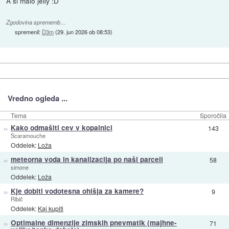
A si malo jelly :D
Zgodovina sprememb…
spremenil:
D3m
(
29. jun 2026 ob 08:53
)
Vredno ogleda ...
Tema
Sporočila
»
Kako odmašiti cev v kopalnici
143
Scaramouche
Oddelek:
Loža
»
meteorna voda in kanalizacija po naši parceli
58
simone
Oddelek:
Loža
»
Kje dobiti vodotesna ohišja za kamere?
9
Ribič
Oddelek:
Kaj kupiti
»
Optimalne dimenzije zimskih pnevmatik (majhne-
71