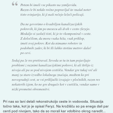
Potem bi imeli vse pikasto na zemljevidu.
Razen če bi nekdo ročno popravljal in vnašal noter
tisto svinjarijo, ki ji naši rečejo ležeči policaji.
Da ne govorimo o kvadriljon kanalizacijskih
pokrovih, ki jim po mesecu ali dveh v cesto zlezejo.
Medaljo si zasluži tisti, ki je to vkomponiral v ceste.
Z določilom, da mora vsaka hiša, vsak priklop,
imeti svoj pokrov. Kot da nimamo robotov in
podobnih zadev, ki bi šli lahko stotine metrov daleč
po cevi.
Sedaj pa že res pretiravaš. Seveda se tu in tam pojavljajo
problemi z raznimi kanalizacijskimi pokrovi, ki ali štrlijo iz
nivoja ali pa so pod nivojem cestišča. Vendar gre tukaj več ali
manj za staro izvedbo lokalnega značaja, medtem ko pri
novogradnji cest, se vsi priključki izvajajo v pločnikih, razen res
nekaterih izjem, ko ne gre drugače kot v csetišču, vendar samo v
nizki prometni obremenitvi.
Pri nas so lani delali rekonstrukcijo ceste in vodovoda. Situacija
točno taka, kot jo je opisal Feryz. Na krožišču so pa enega dali par
centi pod nivojem, tako da so morali kar vdolbino okrog naredit...