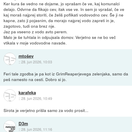
Ker kura še vedno ne dojame, jo vprašam če ve, kaj komunalci
delajo. Odvrne da flikajo cev, itak vse ve. In sem jo vprašal, če ve
kaj moraš najprej storiti, če želiš poflikati vodovodno cev. Še ji ne
kapne, zato ji pojasnim, da morajo najprej vodo zapreti in je,
zagotovo, tudi ona brez nje.
Jaz pa vseeno z vodo avto perem.
Malo je še tuhtala in odpujsala domov. Verjetno se ne bo več
vtikala v moje vodovodne navade.
mtošev
::
28. jun 2026, 10:03
Feri tale zgodba je pa kot iz GrimReaperjevega zelenjaka, samo da
peš namesto na cesti. Dobro si jo.
karafeka
::
28. jun 2026, 10:49
Sirota je verjetno prišla samo za vodo prosit...
D3m
::
28. jun 2026, 11:16