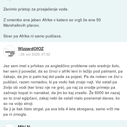
Zanimiv pristop za prosjačenje vode.
Z omembo ene jeben Afrike v katero so vrgli že ene 50
Marshallovih planov.
Sicer pa Afrika ni samo puščava.
WizzardOfOZ
::
29. jun 2026, 07:32
Jaz sem imel s prfokso za angleščino probleme celo srednjo šolo,
ker sem ji povedal, da so črnci v afriki leni in ležijo pod palmami, pa
čakajo, da jim iz palm kaj dol pade za pojest. Pa da noben ne živi v
puščavi, razen nomadov, ki pa vodo itak znajo najt. Vsi ostali pa
živijo ob vodi (ker brez nje ne gre), pa naj za orodje primejo pa
začnejo kopat in namakat, da jim bo kaj zrastlo. Že 6000 let nazaj
so to znal egipčani, zakaj nebi še ostali malo posnemal danes, ko
so na voljo stroji.
Se ji je itak čisto strgal, pa sva bila 4 leta skregana, samo vržt me
pa ni zmogla.
Miki N