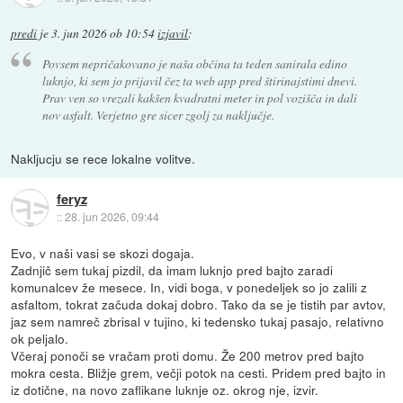
predi
je
3. jun 2026 ob 10:54
izjavil
:
Povsem nepričakovano je naša občina ta teden sanirala edino
luknjo, ki sem jo prijavil čez ta web app pred štirinajstimi dnevi.
Prav ven so vrezali kakšen kvadratni meter in pol vozišča in dali
nov asfalt. Verjetno gre sicer zgolj za naključje.
Nakljucju se rece lokalne volitve.
feryz
::
28. jun 2026, 09:44
Evo, v naši vasi se skozi dogaja.
Zadnjič sem tukaj pizdil, da imam luknjo pred bajto zaradi
komunalcev že mesece. In, vidi boga, v ponedeljek so jo zalili z
asfaltom, tokrat začuda dokaj dobro. Tako da se je tistih par avtov,
jaz sem namreč zbrisal v tujino, ki tedensko tukaj pasajo, relativno
ok peljalo.
Včeraj ponoči se vračam proti domu. Že 200 metrov pred bajto
mokra cesta. Bližje grem, večji potok na cesti. Pridem pred bajto in
iz dotične, na novo zaflikane luknje oz. okrog nje, izvir.