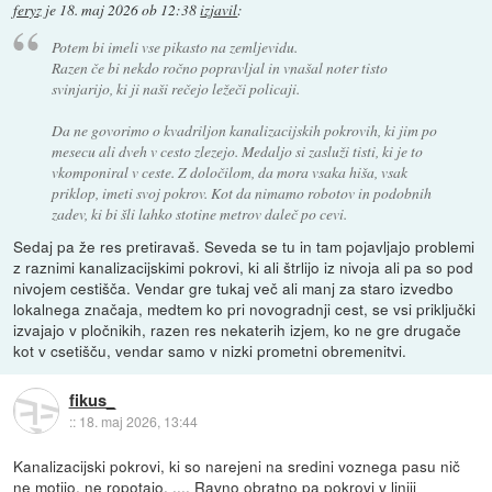
feryz
je
18. maj 2026 ob 12:38
izjavil
:
Potem bi imeli vse pikasto na zemljevidu.
Razen če bi nekdo ročno popravljal in vnašal noter tisto
svinjarijo, ki ji naši rečejo ležeči policaji.
Da ne govorimo o kvadriljon kanalizacijskih pokrovih, ki jim po
mesecu ali dveh v cesto zlezejo. Medaljo si zasluži tisti, ki je to
vkomponiral v ceste. Z določilom, da mora vsaka hiša, vsak
priklop, imeti svoj pokrov. Kot da nimamo robotov in podobnih
zadev, ki bi šli lahko stotine metrov daleč po cevi.
Sedaj pa že res pretiravaš. Seveda se tu in tam pojavljajo problemi
z raznimi kanalizacijskimi pokrovi, ki ali štrlijo iz nivoja ali pa so pod
nivojem cestišča. Vendar gre tukaj več ali manj za staro izvedbo
lokalnega značaja, medtem ko pri novogradnji cest, se vsi priključki
izvajajo v pločnikih, razen res nekaterih izjem, ko ne gre drugače
kot v csetišču, vendar samo v nizki prometni obremenitvi.
fikus_
::
18. maj 2026, 13:44
Kanalizacijski pokrovi, ki so narejeni na sredini voznega pasu nič
ne motijo, ne ropotajo, .... Ravno obratno pa pokrovi v liniji