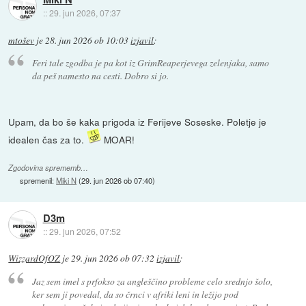
::
29. jun 2026, 07:37
mtošev
je
28. jun 2026 ob 10:03
izjavil
:
Feri tale zgodba je pa kot iz GrimReaperjevega zelenjaka, samo
da peš namesto na cesti. Dobro si jo.
Upam, da bo še kaka prigoda iz Ferijeve Soseske. Poletje je
idealen čas za to.
MOAR!
Zgodovina sprememb…
spremenil:
Miki N
(
29. jun 2026 ob 07:40
)
D3m
::
29. jun 2026, 07:52
WizzardOfOZ
je
29. jun 2026 ob 07:32
izjavil
:
Jaz sem imel s prfokso za angleščino probleme celo srednjo šolo,
ker sem ji povedal, da so črnci v afriki leni in ležijo pod