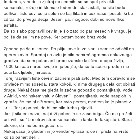
In danes, v nedeljo zjutraj ob sedmih, so se spet privlekli
komunalci, režejo in štemajo teden dni star asfalt, na silo bodo
poflikali tisto cev, če je sploh še kaj flikati in čez nasuli pesek, ki bo
zdržal do prvega dežja. Jeseni pa, mogoče, dobimo novo fliko
asfalta.
Da so slabo popravili cev in je šlo zato po par mesecih k vragu, je
boljše da se jim ne pove. Ker potem bomo brez vode.
Zgodbe pa še ni konec. Po pitju kave in zalivanju sem se odločil da
operem avto. Spredaj na avtu je bilo namreč ogromno dokaznega
gradiva, da sem potamanil gromozanske količine enega življa,
1000 km pač naredi svoje in je boljše, da se to spere preden me
uoči kak ljubitelj mrčesa.
Torej razvijem tiste cevi in začnem prati avto. Med tem opravilom se
privleče mimo soseda, stara kokoš, ki nima drugega dela kot obirati
druge. Nekaj časa me gleda in začne gobcati o pomanjkanju vode
v Afriki, vročinskem valu v Sloveniji, pomanjkanju vode nasploh in
vpraša, če me ni nič sram, ker avto perem, medtem ko je planet v
krizi. Ter pripomni, da bi me bilo treba prijaviti.
Jaz ji siknem nazaj, naj drži gobec in se zase briga. Če me pa želi
prijaviti, so 15 metrov stran komunalci in lahko to takoj stori. Stara
blekne, da me bo mogoče res.
Nekaj časa jo gledam in jo vendar vprašam, če ni prišla na vrsto,
ko so pamet delili.