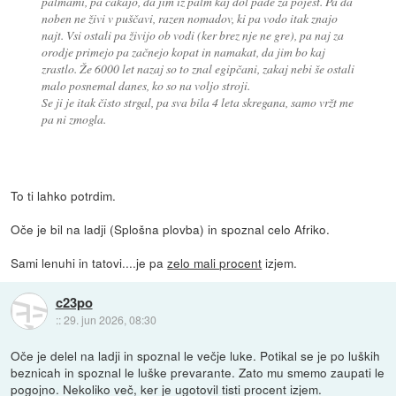
palmami, pa čakajo, da jim iz palm kaj dol pade za pojest. Pa da
noben ne živi v puščavi, razen nomadov, ki pa vodo itak znajo
najt. Vsi ostali pa živijo ob vodi (ker brez nje ne gre), pa naj za
orodje primejo pa začnejo kopat in namakat, da jim bo kaj
zrastlo. Že 6000 let nazaj so to znal egipčani, zakaj nebi še ostali
malo posnemal danes, ko so na voljo stroji.
Se ji je itak čisto strgal, pa sva bila 4 leta skregana, samo vržt me
pa ni zmogla.
To ti lahko potrdim.
Oče je bil na ladji (Splošna plovba) in spoznal celo Afriko.
Sami lenuhi in tatovi....je pa
zelo mali procent
izjem.
c23po
::
29. jun 2026, 08:30
Oče je delel na ladji in spoznal le večje luke. Potikal se je po luških
beznicah in spoznal le luške prevarante. Zato mu smemo zaupati le
pogojno. Nekoliko več, ker je ugotovil tisti procent izjem.