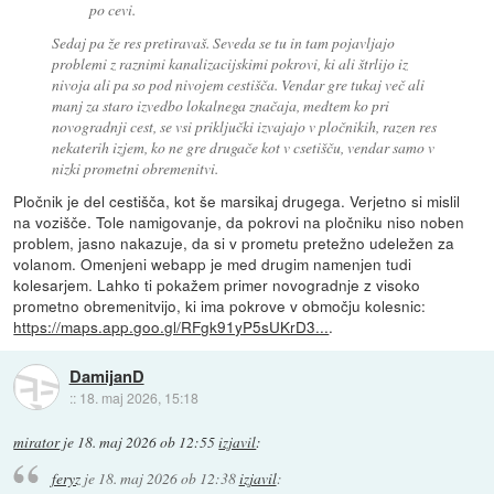
po cevi.
Sedaj pa že res pretiravaš. Seveda se tu in tam pojavljajo
problemi z raznimi kanalizacijskimi pokrovi, ki ali štrlijo iz
nivoja ali pa so pod nivojem cestišča. Vendar gre tukaj več ali
manj za staro izvedbo lokalnega značaja, medtem ko pri
novogradnji cest, se vsi priključki izvajajo v pločnikih, razen res
nekaterih izjem, ko ne gre drugače kot v csetišču, vendar samo v
nizki prometni obremenitvi.
Pločnik je del cestišča, kot še marsikaj drugega. Verjetno si mislil
na vozišče. Tole namigovanje, da pokrovi na pločniku niso noben
problem, jasno nakazuje, da si v prometu pretežno udeležen za
volanom. Omenjeni webapp je med drugim namenjen tudi
kolesarjem. Lahko ti pokažem primer novogradnje z visoko
prometno obremenitvijo, ki ima pokrove v območju kolesnic:
https://maps.app.goo.gl/RFgk91yP5sUKrD3...
.
DamijanD
::
18. maj 2026, 15:18
mirator
je
18. maj 2026 ob 12:55
izjavil
:
feryz
je
18. maj 2026 ob 12:38
izjavil
: