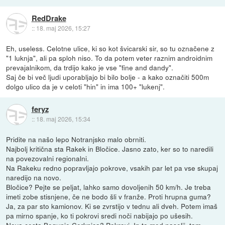
RedDrake
::
18. maj 2026, 15:27
Eh, useless. Celotne ulice, ki so kot švicarski sir, so tu označene z
"1 luknja", ali pa sploh niso. To da potem veter raznim androidnim
prevajalnikom, da trdijo kako je vse "fine and dandy".
Saj če bi več ljudi uporabljajo bi bilo bolje - a kako označiti 500m
dolgo ulico da je v celoti "hin" in ima 100+ "lukenj".
feryz
::
18. maj 2026, 15:34
Pridite na našo lepo Notranjsko malo obrniti.
Najbolj kritična sta Rakek in Bločice. Jasno zato, ker so to naredili
na povezovalni regionalni.
Na Rakeku redno popravljajo pokrove, vsakih par let pa vse skupaj
naredijo na novo.
Bločice? Pejte se peljat, lahko samo dovoljenih 50 km/h. Je treba
imeti zobe stisnjene, če ne bodo šli v franže. Proti hrupna guma?
Ja, za par sto kamionov. Ki se zvrstijo v tednu ali dveh. Potem imaš
pa mirno spanje, ko ti pokrovi sredi noči nabijajo po ušesih.
Nova cesta Begunje Cerknica? Pokrovi. In to med naselji, tam