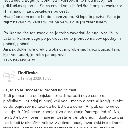
priključkov sploh ni. Samo cev. Nisem jih šel šteti, ampak vsekakor
jih ni malo in že poskakuješ po cesti.
Hvaležen sem edino to, da imam zafiro. Ki lepo to požira. Kako je
raji z navadnimi kantami, pa ne vem. Fouš jim ziher nisem.
Ps. kar se tiče teh zadev, se je treba zavedati še eno. Vsakič ko
avto ali kamion užge po pokrovu, se to prenese na cev spodaj. In
počasi, počasi...
Ampak dokler gre drek v globino, ni problema, lahko pušča. Tam,
kjer ven udari, je treba pa popraviti.
Tako nekako je to.
RedDrake
::
18. maj 2026, 15:59
Ja, to so te "moderne" radosti novih cest.
Tudi pri meni na dolenjskem bi radi naredili novo cesto (s
pločnikom, ker zdaj ni(smo) več vas - mesto a here aj kam!) Izkaže
se da pejnezov ni, tako da bo EU dala denar. Ampak samo če se
tlakuje (!) 20% ceste, kobajagi za ohranjanje "starega jedra". No,
teh 20% bo v novem naselju. Cesta je trenutno edini dostop za par
tisoč ljudi iz okoliških hribov, vključno z busi, tovornjaki in stotinami
traktorjev. Koliko časa bodo zdržali tisti veliki tlakovci, ki jih vsi