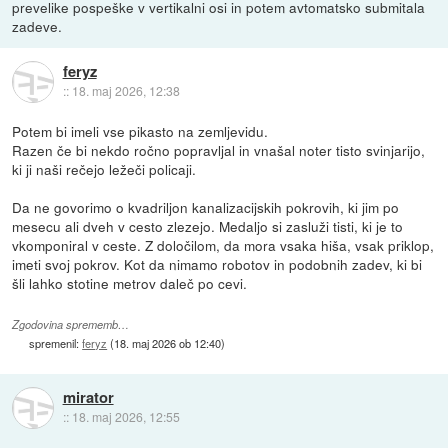
prevelike pospeške v vertikalni osi in potem avtomatsko submitala
zadeve.
feryz
::
18. maj 2026, 12:38
Potem bi imeli vse pikasto na zemljevidu.
Razen če bi nekdo ročno popravljal in vnašal noter tisto svinjarijo,
ki ji naši rečejo ležeči policaji.
Da ne govorimo o kvadriljon kanalizacijskih pokrovih, ki jim po
mesecu ali dveh v cesto zlezejo. Medaljo si zasluži tisti, ki je to
vkomponiral v ceste. Z določilom, da mora vsaka hiša, vsak priklop,
imeti svoj pokrov. Kot da nimamo robotov in podobnih zadev, ki bi
šli lahko stotine metrov daleč po cevi.
Zgodovina sprememb…
spremenil:
feryz
(
18. maj 2026 ob 12:40
)
mirator
::
18. maj 2026, 12:55