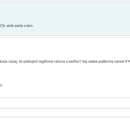
C9. velik sreče s tem.
hback nazaj, če plačujem legitimne račune s kartico? Saj vsaka platforma naredi K
0
)