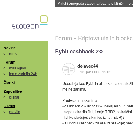
Kalshi omogoča stave na rezultate kliničnih pr
Forum
»
Kriptovalute in block
Novice
Bybit cashback 2%
arhiv
Forum
delavec44
mali oglasi
::
13. jan 2026, 19:02
teme zadnjih 24h
Članki
Uporablja kdo Bybit in bi lahko malo razložil
me ne zanima.
Zaposlitve
brskaj
Predvsem me zanima:
Ostalo
- cashback 2% do 2500€, nekaj na VIP (beta1
pravila
- sepa nakazilo fiat, ti dajo TRR?, so kakšni
- lahko plačuješ s kartico iz fiat (EUR)?
- ali dobiš cashback za vse transakcije; p