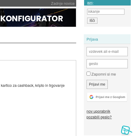
Išči:
Zadnje novice
Prijava
Zapomni si me
e kartico za cashback, kripto in trgovanje
nov uporabnik
pozabili geslo?