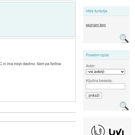
Hitre funkcije
seznam tem
Posebni izpisi
YC in ima mojo davčno. Sem pa fizična
Avtor:
Ključna beseda: