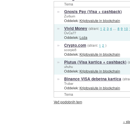
Tema
»
Gnosis Pay (Visa + cashback)
Zurbum
Oddelek:
Kriptovalute in blockchain
»
Vivid Money
(strani:
1
2
3
4
…
8
9
10
OvCa77
Oddelek:
Loža
»
Crypto.com
(strani:
1
2
)
scorpio5
Oddelek:
Kriptovalute in blockchain
»
Plutus (Visa kartica + cashback)
(
uhuhu
Oddelek:
Kriptovalute in blockchain
»
Binance VISA debetna kartica
(stra
Trubar
Oddelek:
Kriptovalute in blockchain
Tema
Več podobnih tem
« st