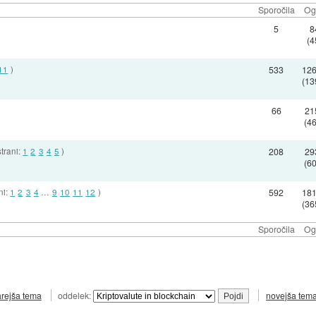
Sporočila
Og
5
8
(4
11
)
533
12
(13
66
21
(4
strani:
1
2
3
4
5
)
208
29
(6
ni:
1
2
3
4
…
9
10
11
12
)
592
18
(36
Sporočila
Og
arejša tema
oddelek:
novejša tem