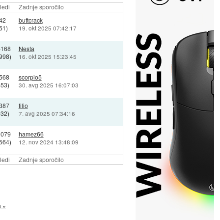
ledi
Zadnje sporočilo
42
buttcrack
51)
19. okt 2025 07:42:17
6168
Nesta
998)
16. okt 2025 15:23:45
568
scorpio5
653)
30. avg 2025 16:07:03
387
tilio
032)
7. avg 2025 07:34:16
1079
hamez66
564)
12. nov 2024 13:48:09
ledi
Zadnje sporočilo
a »