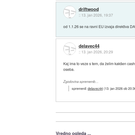
driftwood
::
13. jan 2026, 19:37
od 1.1.26 se na ravni EU izvaja direktiva DA
delavec44
::
13. jan 2026, 20:29
Kaj ima to veze s tem, da želim kakšen cas
oseba.
Zgodovina sprememb…
spremenil:
delavec44
(
13. jan 2026 ob 20:3
Vredno ogleda ...