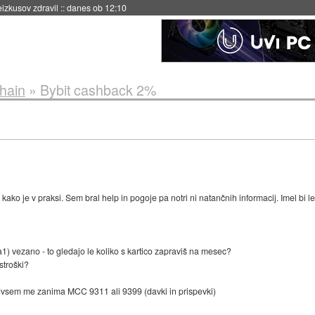
eizkusov zdravil
::
danes ob 12:10
chain
»
Bybit cashback 2%
 kako je v praksi. Sem bral help in pogoje pa notri ni natančnih informacij. Imel bi l
) vezano - to gledajo le koliko s kartico zapraviš na mesec?
 stroški?
redvsem me zanima MCC 9311 ali 9399 (davki in prispevki)