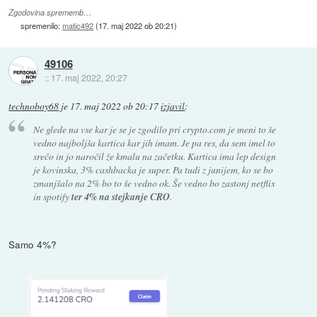
Zgodovina sprememb…
spremenilo:
matic492
(
17. maj 2022 ob 20:21
)
49106
::
17. maj 2022, 20:27
technoboy68
je
17. maj 2022 ob 20:17
izjavil
:
Ne glede na vse kar je se je zgodilo pri crypto.com je meni to še
vedno najboljša kartica kar jih imam. Je pa res, da sem imel to
srečo in jo naročil že kmalu na začetku. Kartica ima lep design
je kovinska, 3% cashbacka je super. Pa tudi z junijem, ko se bo
zmanjšalo na 2% bo to še vedno ok. Še vedno bo zastonj netflix
in spotify
ter 4% na stejkanje CRO
.
Samo 4%?