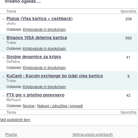
Vredno ogleda ...
Tema
Sporočila
»
Plutus (Visa kartica + cashback)
208
uhuhu
Oddelek:
Kriptovalute in blockchain
»
Binance VISA debetna kartica
592
Trubar
Oddelek:
Kriptovalute in blockchain
»
Strojne denarnice za kripto
41
DePalmo
Oddelek:
Kriptovalute in blockchain
»
KuCard - Kucoin exchange bo izdal visa kartico
8
Trubar
Oddelek:
Kriptovalute in blockchain
»
FTX gre v prisilno poravnavo
42
McHusch
Oddelek:
Novice
/
Nakupi / združitve / propadi
Tema
Sporočila
Več podobnih tem
Pravila
Večina pravic pridržanih