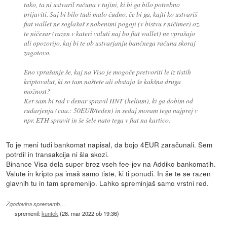
tako, ta ni ustvaril računa v tujini, ki bi ga bilo potrebno
prijaviti. Saj bi bilo tudi malo čudno, če bi ga, kajti ko ustvariš
fiat wallet ne soglašaš s nobenimi pogoji (v bistvu s ničimer) oz.
te ničesar (razen v kateri valuti naj bo fiat wallet) ne vprašajo
ali opozorijo, kaj bi te ob ustvarjanju bančnega računa skoraj
zagotovo.
Eno vprašanje še, kaj na Viso je mogoče pretvoriti le iz tistih
kriptovalut, ki so tam naštete ali obstaja še kakšna druga
možnost?
Ker sam bi rad v denar spravil HNT (helium), ki ga dobim od
rudarjenja (caa.: 50EUR/teden) in sedaj moram tega najprej v
npr. ETH spravit in še šele nato tega v fiat na kartico.
To je meni tudi bankomat napisal, da bojo 4EUR zaračunali. Sem
potrdil in transakcija ni šla skozi.
Binance Visa dela super brez vseh fee-jev na Addiko bankomatih.
Valute in kripto pa imaš samo tiste, ki ti ponudi. In še te se razen
glavnih tu in tam spremenijo. Lahko spreminjaš samo vrstni red.
Zgodovina sprememb…
spremenil:
kuntek
(
28. mar 2022 ob 19:36
)