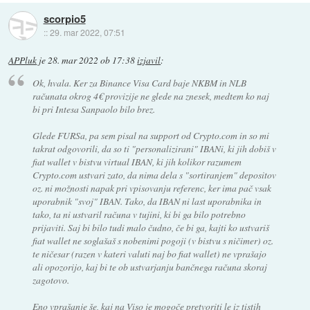
scorpio5
::
29. mar 2022, 07:51
APPluk
je
28. mar 2022 ob 17:38
izjavil
:
Ok, hvala. Ker za Binance Visa Card baje NKBM in NLB
računata okrog 4€ provizije ne glede na znesek, medtem ko naj
bi pri Intesa Sanpaolo bilo brez.
Glede FURSa, pa sem pisal na support od Crypto.com in so mi
takrat odgovorili, da so ti "personalizirani" IBANi, ki jih dobiš v
fiat wallet v bistvu virtual IBAN, ki jih kolikor razumem
Crypto.com ustvari zato, da nima dela s "sortiranjem" depositov
oz. ni možnosti napak pri vpisovanju referenc, ker ima pač vsak
uporabnik "svoj" IBAN. Tako, da IBAN ni last uporabnika in
tako, ta ni ustvaril računa v tujini, ki bi ga bilo potrebno
prijaviti. Saj bi bilo tudi malo čudno, če bi ga, kajti ko ustvariš
fiat wallet ne soglašaš s nobenimi pogoji (v bistvu s ničimer) oz.
te ničesar (razen v kateri valuti naj bo fiat wallet) ne vprašajo
ali opozorijo, kaj bi te ob ustvarjanju bančnega računa skoraj
zagotovo.
Eno vprašanje še, kaj na Viso je mogoče pretvoriti le iz tistih