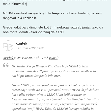
malo hinavski :)
NKBM zaenkrat še nikoli ni bilo feeja za nobeno kartico, pa sem
dvigoval iz 4 različnih.
Glede valut pa vidimo iste kot ti, ni nekega razglabljanja, tako da
boš moral delati kakor do zdaj delaš :D
kuntek
::
28. mar 2022, 19:31
APPluk
je
28. mar 2022 ob 17:38
izjavil
:
Ok, hvala. Ker za Binance Visa Card baje NKBM in NLB
računata okrog 4EUR provizije ne glede na znesek, medtem ko
naj bi pri Intesa Sanpaolo bilo brez.
Glede FURSa, pa sem pisal na support od Crypto.com in so mi
takrat odgovorili, da so ti "personalizirani" IBANi, ki jih dobiš v
fiat wallet v bistvu virtual IBAN, ki jih kolikor razumem
Crypto.com ustvari zato, da nima dela s "sortiranjem" depositov
oz. ni možnosti napak pri vpisovanju referenc, ker ima pač vsak
uporabnik "svoj" IBAN. Tako, da IBAN ni last uporabnika in