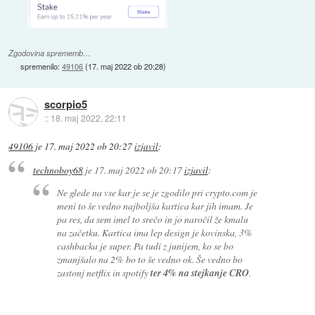
Zgodovina sprememb…
spremenilo:
49106
(
17. maj 2022 ob 20:28
)
scorpio5
::
18. maj 2022, 22:11
49106
je
17. maj 2022 ob 20:27
izjavil
:
technoboy68
je
17. maj 2022 ob 20:17
izjavil
:
Ne glede na vse kar je se je zgodilo pri crypto.com je
meni to še vedno najboljša kartica kar jih imam. Je
pa res, da sem imel to srečo in jo naročil že kmalu
na začetku. Kartica ima lep design je kovinska, 3%
cashbacka je super. Pa tudi z junijem, ko se bo
zmanjšalo na 2% bo to še vedno ok. Še vedno bo
zastonj netflix in spotify
ter 4% na stejkanje CRO
.