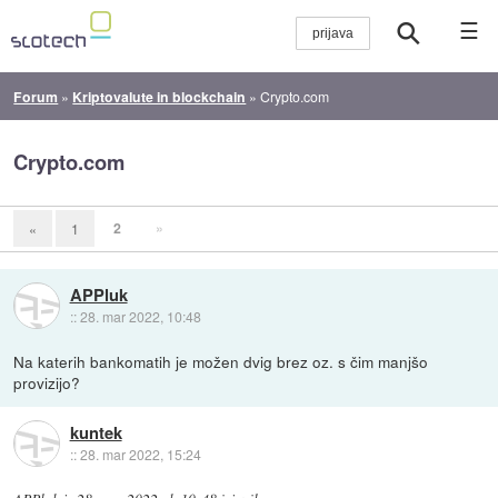
☰
Forum
»
Kriptovalute in blockchain
»
Crypto.com
Crypto.com
2
»
«
1
APPluk
::
28. mar 2022, 10:48
Na katerih bankomatih je možen dvig brez oz. s čim manjšo
provizijo?
kuntek
::
28. mar 2022, 15:24