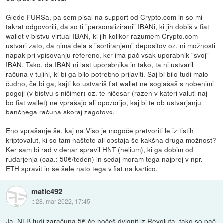
Glede FURSa, pa sem pisal na support od Crypto.com in so mi
takrat odgovorili, da so ti "personalizirani" IBANi, ki jih dobiš v fiat
wallet v bistvu virtual IBAN, ki jih kolikor razumem Crypto.com
ustvari zato, da nima dela s "sortiranjem" depositov oz. ni možnosti
napak pri vpisovanju referenc, ker ima pač vsak uporabnik "svoj"
IBAN. Tako, da IBAN ni last uporabnika in tako, ta ni ustvaril
računa v tujini, ki bi ga bilo potrebno prijaviti. Saj bi bilo tudi malo
čudno, če bi ga, kajti ko ustvariš fiat wallet ne soglašaš s nobenimi
pogoji (v bistvu s ničimer) oz. te ničesar (razen v kateri valuti naj
bo fiat wallet) ne vprašajo ali opozorijo, kaj bi te ob ustvarjanju
bančnega računa skoraj zagotovo.
Eno vprašanje še, kaj na Viso je mogoče pretvoriti le iz tistih
kriptovalut, ki so tam naštete ali obstaja še kakšna druga možnost?
Ker sam bi rad v denar spravil HNT (helium), ki ga dobim od
rudarjenja (caa.: 50€/teden) in sedaj moram tega najprej v npr.
ETH spravit in še šele nato tega v fiat na kartico.
matic492
::
28. mar 2022, 17:45
Ja, NLB tudi zaračuna 5€ če hočeš dvignit iz Revoluta, tako so pač