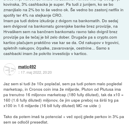
kovinska, 3% cashbacka je super. Pa tudi z junijem, ko se bo
zmanjšalo na 2% bo to še vedno ok. Še vedno bo zastonj netflix in
spotify ter 4% na stejkanje CRO.
Imam pa tudi dobre izkušnje z dvigom na bankomatih. Do sedaj
sem dvigoval na bankomatu gorenjske banke brez provizije, na
Hrvaškem sem na bančnem bankomatu ravno tako dvignil brez
provizije pa še tečaj je bil zelo dober. Drugače pa s crypto.com
kartico plačujem praktično vse kar se da. Od nakupov v trgovini,
spletnih nakupov, črpalke, zavarovanje, cestnine... Samo s
cashbacki imam že pokrito investicijo v kartico.
matic492
::
17. maj 2022, 20:20
Jaz sem si tudi že 10x poplačal, sem pa tudi potem malo pogledal
marketcap, in Cronos coin ima že miljarde, Pluton od Plutusa ima
pa trenutno 16 miljonov marketcap (180 fully diluted), tak da x10 =
160 (1.6 fully diluted) miljonov, če jim uspe preboj na širši trg pa
x100 in 1.6 miljarde (16 bill fully diluted) MC ne uide :)
Tako da potem imaš ta potencial + več opcij glede perkov in 3% pa
sem se odločil presedlat.