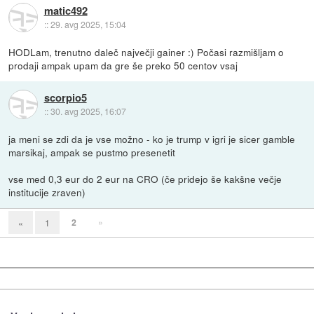
matic492
::
29. avg 2025, 15:04
HODLam, trenutno daleč največji gainer :) Počasi razmišljam o
prodaji ampak upam da gre še preko 50 centov vsaj
scorpio5
::
30. avg 2025, 16:07
ja meni se zdi da je vse možno - ko je trump v igri je sicer gamble
marsikaj, ampak se pustmo presenetit
vse med 0,3 eur do 2 eur na CRO (če pridejo še kakšne večje
institucije zraven)
2
»
«
1