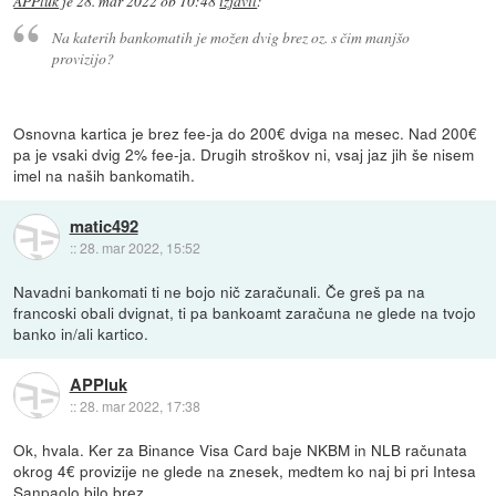
APPluk
je
28. mar 2022 ob 10:48
izjavil
:
Na katerih bankomatih je možen dvig brez oz. s čim manjšo
provizijo?
Osnovna kartica je brez fee-ja do 200€ dviga na mesec. Nad 200€
pa je vsaki dvig 2% fee-ja. Drugih stroškov ni, vsaj jaz jih še nisem
imel na naših bankomatih.
matic492
::
28. mar 2022, 15:52
Navadni bankomati ti ne bojo nič zaračunali. Če greš pa na
francoski obali dvignat, ti pa bankoamt zaračuna ne glede na tvojo
banko in/ali kartico.
APPluk
::
28. mar 2022, 17:38
Ok, hvala. Ker za Binance Visa Card baje NKBM in NLB računata
okrog 4€ provizije ne glede na znesek, medtem ko naj bi pri Intesa
Sanpaolo bilo brez.