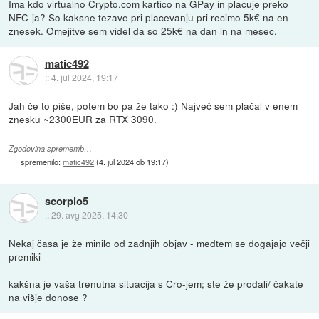
Ima kdo virtualno Crypto.com kartico na GPay in placuje preko
NFC-ja? So kaksne tezave pri placevanju pri recimo 5k€ na en
znesek. Omejitve sem videl da so 25k€ na dan in na mesec.
matic492
::
4. jul 2024, 19:17
Jah če to piše, potem bo pa že tako :) Največ sem plačal v enem
znesku ~2300EUR za RTX 3090.
Zgodovina sprememb…
spremenilo:
matic492
(
4. jul 2024 ob 19:17
)
scorpio5
::
29. avg 2025, 14:30
Nekaj časa je že minilo od zadnjih objav - medtem se dogajajo večji
premiki
kakšna je vaša trenutna situacija s Cro-jem; ste že prodali/ čakate
na višje donose ?