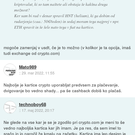
kriptovalut, ki so tam naštete ali obstaja še kakšna druga
možnost?
Ker sam bi rad v denar spravil HNT (helium), ki ga dobim od
rudarjenja (caa.: 50€/teden) in sedaj moram tega najprej v npr.
ETH spravit in še šele nato tega v fiat na kartico.
mogoče zamenjaj v usdt, če je to možno (v kolikor je ta opcija, imaš
tudi exchange od crypto.com)
Mato989
::
29. mar 2022, 11:55
Najbolje je kartice crypto uporabljat predvsem za plačevanje,
dvigovanje bo vedno shady... pa še cashback dobiš ko plačaš.
technoboy68
::
17. maj 2022, 20:17
Ne glede na vse kar je se je zgodilo pri crypto.com je meni to še
vedno najboljša kartica kar jih imam. Je pa res, da sem imel to
srečo in jo naročil že kmalu na začetku. Kartica ima lep design je