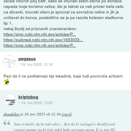
zaradi močnih polj EMF, kako se imunski sitem obrne po domače
napada tvoje koristne celice, šlo je takrat za nek primer beta celic
na slinavki, imunski sitem je spoznal za sovražne celice in jih je
uničeval do konca, posledično se je pa razvila bolezen sladkorna
tip 1.
nekaj študij od priznanih znanstvenikov:
https://pmc.ncbi.nlm.nih.gov/articles/P...
https://pubmed.ncbi.nlm.nih.gov/1653033...
https://pmc.ncbi.nlm.nih.gov/articles/P...
pegasus
::
19. nov 2025, 12:18
Pazi da ti ne podtaknejo kje lekadola, baje tudi povzroča avtizem
kriptobog
::
19. nov 2025, 12:25
denabiker
je
19. nov 2025 ob 12:16
izjavil
:
Sem si mislil, da bo tak odziv.... Kot da bi razlagal o škodljivosti
cigaret enemu, pa bi tisti rekel hehe poznam enega, ki je star 80