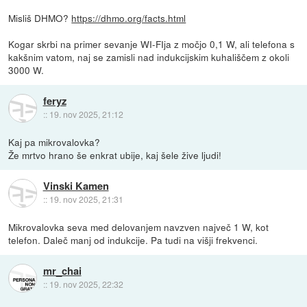
Misliš DHMO?
https://dhmo.org/facts.html
Kogar skrbi na primer sevanje WI-FIja z močjo 0,1 W, ali telefona s
kakšnim vatom, naj se zamisli nad indukcijskim kuhališčem z okoli
3000 W.
feryz
::
19. nov 2025, 21:12
Kaj pa mikrovalovka?
Že mrtvo hrano še enkrat ubije, kaj šele žive ljudi!
Vinski Kamen
::
19. nov 2025, 21:31
Mikrovalovka seva med delovanjem navzven največ 1 W, kot
telefon. Daleč manj od indukcije. Pa tudi na višji frekvenci.
mr_chai
::
19. nov 2025, 22:32