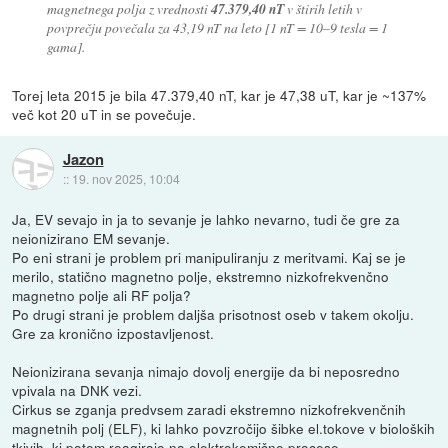
magnetnega polja z vrednosti
47.379,40 nT
v štirih letih v
povprečju povečala za 43,19 nT na leto [1 nT = 10–9 tesla = 1
gama].
Torej leta 2015 je bila 47.379,40 nT, kar je 47,38 uT, kar je ~137%
več kot 20 uT in se povečuje.
Jazon
::
19. nov 2025, 10:04
Ja, EV sevajo in ja to sevanje je lahko nevarno, tudi če gre za
neionizirano EM sevanje.
Po eni strani je problem pri manipuliranju z meritvami. Kaj se je
merilo, statično magnetno polje, ekstremno nizkofrekvenčno
magnetno polje ali RF polja?
Po drugi strani je problem daljša prisotnost oseb v takem okolju.
Gre za kronično izpostavljenost.
Neionizirana sevanja nimajo dovolj energije da bi neposredno
vpivala na DNK vezi.
Cirkus se zganja predvsem zaradi ekstremno nizkofrekvenčnih
magnetnih polj (ELF), ki lahko povzročijo šibke el.tokove v bioloških
tkivih, ki potem reagirajo na elektrokemične procese.