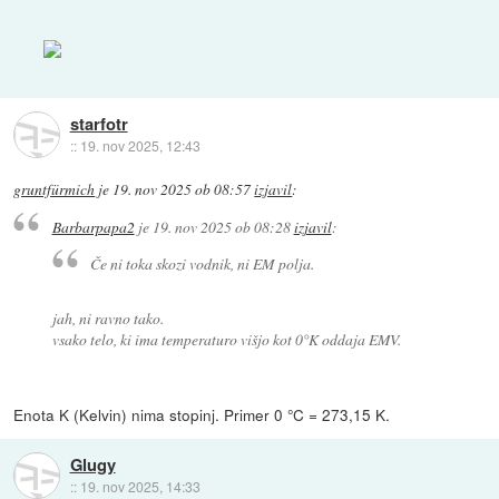
starfotr
::
19. nov 2025, 12:43
gruntfürmich
je
19. nov 2025 ob 08:57
izjavil
:
Barbarpapa2
je
19. nov 2025 ob 08:28
izjavil
:
Če ni toka skozi vodnik, ni EM polja.
jah, ni ravno tako.
vsako telo, ki ima temperaturo višjo kot 0°K oddaja EMV.
Enota K (Kelvin) nima stopinj. Primer 0 °C = 273,15 K.
Glugy
::
19. nov 2025, 14:33