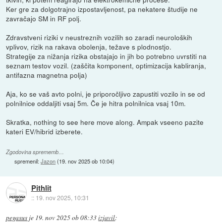
Ker gre za dolgotrajno izpostavljenost, pa nekatere študije ne
zavračajo SM in RF polj.
Zdravstveni riziki v neustreznih vozilih so zaradi neuroloških
vplivov, rizik na rakava obolenja, težave s plodnostjo.
Strategije za nižanja rizika obstajajo in jih bo potrebno uvrstiti na
seznam testov vozil. (zaščita komponent, optimizacija kabliranja,
antifazna magnetna polja)
Aja, ko se vaš avto polni, je priporočljivo zapustiti vozilo in se od
polnilnice oddaljiti vsaj 5m. Če je hitra polnilnica vsaj 10m.
Skratka, nothing to see here move along. Ampak vseeno pazite
kateri EV/hibrid izberete.
Zgodovina sprememb…
spremenil:
Jazon
(
19. nov 2025 ob 10:04
)
Pithlit
::
19. nov 2025, 10:31
pegasus
je
19. nov 2025 ob 08:33
izjavil
: