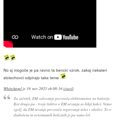
No sj mogoče je pa ravno ta bencin vzrok, zakaj nekateri
slotechovci odpirajo take teme
WhiteAngel
je
19. nov 2025 ob 08:16
izjavil
:
Za začetek, EM valovanje povzroča elektromotor, ne baterije.
Kot drugo pa - tvoje trditve o EM sevanju so bikji kakci. Vemo
zgolj, da EM sevanje povzroča segrevanje teles v okolici. To o
diabetesu in avtoimunih boleznih je pa samo lol.