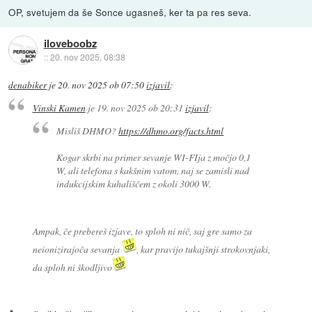
OP, svetujem da še Sonce ugasneš, ker ta pa res seva.
iloveboobz
::
20. nov 2025, 08:38
denabiker
je
20. nov 2025 ob 07:50
izjavil
:
Vinski Kamen
je
19. nov 2025 ob 20:31
izjavil
:
Misliš DHMO?
https://dhmo.org/facts.html
Kogar skrbi na primer sevanje WI-FIja z močjo 0,1
W, ali telefona s kakšnim vatom, naj se zamisli nad
indukcijskim kuhališčem z okoli 3000 W.
Ampak, če prebereš izjave, to sploh ni nič, saj gre samo za
neionizirajoča sevanja
, kar pravijo tukajšnji strokovnjaki,
da sploh ni škodljivo