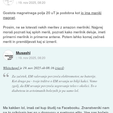
::
19. nov 2025, 08:20
Gostota magnetnega polja 20 uT je podobna kot
jo ima manjši
magnet
.
Prosim, ne se lotevati nekih meritev z amazon merilniki. Najprej
moraš poznati kaj sploh meriš, poznati kako merilnik deluje, imeti
primerni merilnik in primerne antene. Potem lahko komaj začneš
meriti in premišljevati kaj si izmeril.
Musashi
::
19. nov 2025, 08:20
WhiteAngel
je
19. nov 2025 ob 08:16
izjavil
:
Za začetek, EM valovanje povzroča elektromotor, ne baterije.
Kot drugo pa - tvoje trditve o EM sevanju so bikji kakci. Vemo
zgolj, da EM sevanje povzroča segrevanje teles v okolici. To o
diabetesu in avtoimunih boleznih je pa samo lol.
Ma kakšen lol, imaš cel kup študij na Facebooku. Znanstveniki nam
pa to prikrivajo ker so v dogovoru s svetovno elito. Vse nas hočejo