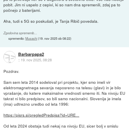
pobit. Jim ni uspelo z cepivi, ki so nam dna spremenili, zdaj pa to
počnejo z baterijami.
Aha, tudi s 5G so poskušali, je Tanja Ribič povedala.
Zgodovina sprememb…
spremenilo:
Musashi
(
19. nov 2025 ob 08:22
)
Barbarpapa2
::
19. nov 2025, 08:28
Pozdrav.
Sam sem leta 2014 sodeloval pri projektu, kjer smo imeli vir
elektromagnetnega sevanja neposreno na telesu (glavi) in je bilo
vprašanje, do katere maksimalne vrednosti smemo iti. Na nivoju EU
takrat ni bilo predpisov, so bili samo nacionalni. Slovenija je imela
(ima) udtrezno uredbo od leta 1996:
https://pisrs.si/pregledPredpisa?id=URE...
Od leta 2024 obstaja tudi nekaj na nivoju EU, sicer bolj v smislu