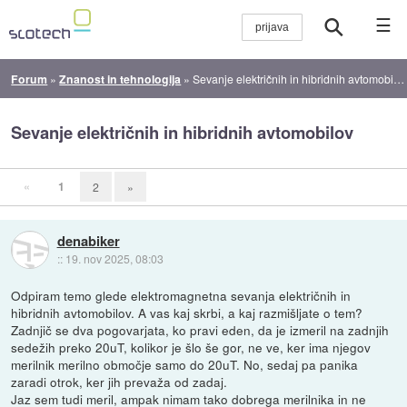
☰
Forum
»
Znanost in tehnologija
»
Sevanje električnih in hibridnih avtomobilov
Sevanje električnih in hibridnih avtomobilov
«
1
2
»
denabiker
::
19. nov 2025, 08:03
Odpiram temo glede elektromagnetna sevanja električnih in
hibridnih avtomobilov. A vas kaj skrbi, a kaj razmišljate o tem?
Zadnjič se dva pogovarjata, ko pravi eden, da je izmeril na zadnjih
sedežih preko 20uT, kolikor je šlo še gor, ne ve, ker ima njegov
merilnik merilno območje samo do 20uT. No, sedaj pa panika
zaradi otrok, ker jih prevaža od zadaj.
Jaz sem tudi meril, ampak nimam tako dobrega merilnika in ne