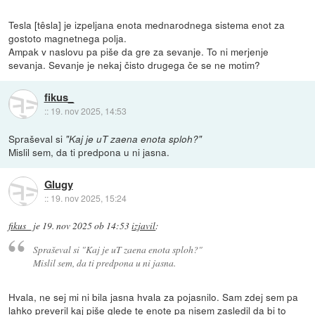
Tesla [têsla] je izpeljana enota mednarodnega sistema enot za
gostoto magnetnega polja.
Ampak v naslovu pa piše da gre za sevanje. To ni merjenje
sevanja. Sevanje je nekaj čisto drugega če se ne motim?
fikus_
::
19. nov 2025, 14:53
Spraševal si
"Kaj je uT zaena enota sploh?"
Mislil sem, da ti predpona u ni jasna.
Glugy
::
19. nov 2025, 15:24
fikus_
je
19. nov 2025 ob 14:53
izjavil
:
Spraševal si
"Kaj je uT zaena enota sploh?"
Mislil sem, da ti predpona u ni jasna.
Hvala, ne sej mi ni bila jasna hvala za pojasnilo. Sam zdej sem pa
lahko preveril kaj piše glede te enote pa nisem zasledil da bi to