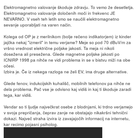
Elektromagnetno valovanje škoduje zdravju. To vemo že desetletja.
Elektromagnetno valovanje določenih moči in frekvenc JE
NEVARNO. V vseh teh letih smo se naučili elektromagnetno
sevanje uporabljati na varen način.
Kolega od OP je z merilnikom (bolje rečeno indikatorjem) iz kinder
jajčka nekaj "izmeril" in temu verjame? Meje so pod 70 dBuV/m za
vršno vrednost električne poljske jakosti. Ta meja ni nikoli
dosežena ali presežena. Glede magnetne poljske jakosti po
ICNIRP 1998 pa nihče ne vidi problema in se v bistvu miži na obe
očesi.
Izbira je. Če iz nekega razloga ne želi EV, ima druge alternative.
Glede fenov, indukcijskih kuhališč, mobilnih telefonov pa nihče ne
dela problema. Pač vse je odvisno kaj vidiš in kaj ti škoduje zaradi
tega, kar vidiš.
Vendar so ti ljudje največkrat osebe z blodnjami, ki trdno verjamejo
v svoja prepričanja, čeprav zanje ne obstajajo nikakršni tehnični
dokazi. Največ straha izvira iz zavajajočih informacij na internetu,
kar recimo pojasni psiholog.