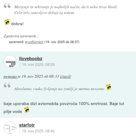
Merjenje in sekiranje je najboljši način, da ti neka stvar škodi.
Celo zelo zanesljivo deluje ta sistem.
dobra!
Zgodovina sprememb…
spremenil:
gruntfürmich
(
19. nov 2025 ob 08:37
)
iloveboobz
::
19. nov 2025, 08:39
pegasus
je
19. nov 2025 ob 08:33
izjavil
:
Absolutno, vsako življenje na zemlji je smrtno nevarno
baje uporaba dizl avtomobila povzroča 100% smrtnost. Baje tut
pitje vode
starfotr
::
19. nov 2025, 08:46