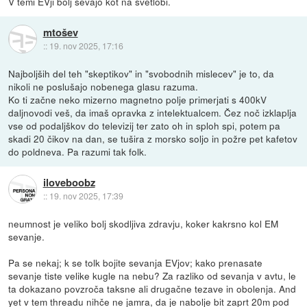
V temi EVji bolj sevajo kot na svetlobi.
mtošev
::
19. nov 2025, 17:16
Najboljših del teh "skeptikov" in "svobodnih mislecev" je to, da
nikoli ne poslušajo nobenega glasu razuma.
Ko ti začne neko mizerno magnetno polje primerjati s 400kV
daljnovodi veš, da imaš opravka z intelektualcem. Čez noč izklaplja
vse od podaljškov do televizij ter zato oh in sploh spi, potem pa
skadi 20 čikov na dan, se tušira z morsko soljo in požre pet kafetov
do poldneva. Pa razumi tak folk.
iloveboobz
::
19. nov 2025, 17:39
neumnost je veliko bolj skodljiva zdravju, koker kakrsno kol EM
sevanje.
Pa se nekaj; k se tolk bojite sevanja EVjov; kako prenasate
sevanje tiste velike kugle na nebu? Za razliko od sevanja v avtu, le
ta dokazano povzroča taksne ali drugačne tezave in obolenja. And
yet v tem threadu nihče ne jamra, da je nabolje bit zaprt 20m pod