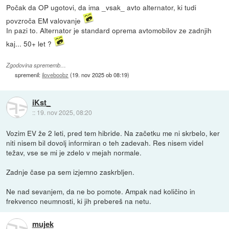
Počak da OP ugotovi, da ima _vsak_ avto alternator, ki tudi
povzroča EM valovanje
In pazi to. Alternator je standard oprema avtomobilov ze zadnjih
kaj... 50+ let ?
Zgodovina sprememb…
spremenil:
iloveboobz
(
19. nov 2025 ob 08:19
)
iKst_
::
19. nov 2025, 08:20
Vozim EV že 2 leti, pred tem hibride. Na začetku me ni skrbelo, ker
niti nisem bil dovolj informiran o teh zadevah. Res nisem videl
težav, vse se mi je zdelo v mejah normale.
Zadnje čase pa sem izjemno zaskrbljen.
Ne nad sevanjem, da ne bo pomote. Ampak nad količino in
frekvenco neumnosti, ki jih prebereš na netu.
mujek