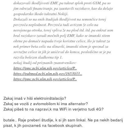
dokazovali škodljivosti EMF, pa takrat sploh proti GSM, pa so
jim odrezali financiranje, pa zaustavili raziskavo, kao da delajo
gospodarsko škodo takratni Nokiji.
Dokazali so na enih študijah škodljivost na semenčice torej
povzroča neplodnost. Povzroča tudi avtizem že celo na
nerojenega otroka, torej vpliva že na plod itd. itd. pa enkrat sem
bral raziskavo zaradi močnih polj EMF, kako se imunski sitem
obrne po domače napada tvoje koristne celice, šlo je takrat za
nek primer beta celic na slinavki, imunski sitem je spoznal za
sovražne celice in jih je uničeval do konca, posledično se je pa
razvila bolezen sladkorna tip 1.
nekaj študij od priznanih znanstvenikov:
https://pmc.ncbi.nlm.nih.gov/articles/P...
https://pubmed.ncbi.nlm.nih.gov/1653033...
https://pmc.ncbi.nlm.nih.gov/articles/P...
Zakaj imaš v hiši elektroinštalacijo?
Zakaj se voziš z avtomobilom ki ima alternator?
Zakaj pišeš to na napravi,k ma WiFi in verjetno tudi 4G?
butale.. Raje preberi študije, k si jih sam linkal. Ne pa nekih bedarij
pisat, k jih povzameš na facebook skupinah.