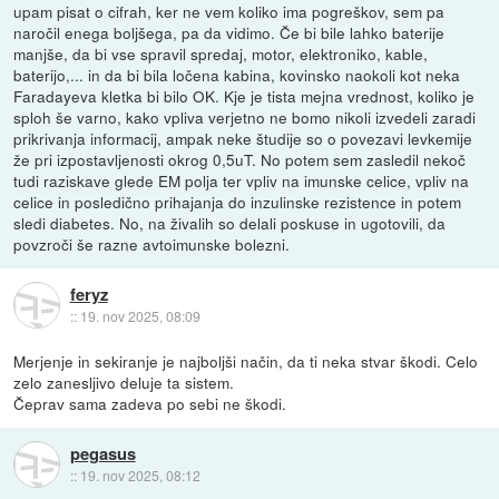
upam pisat o cifrah, ker ne vem koliko ima pogreškov, sem pa
naročil enega boljšega, pa da vidimo. Če bi bile lahko baterije
manjše, da bi vse spravil spredaj, motor, elektroniko, kable,
baterijo,... in da bi bila ločena kabina, kovinsko naokoli kot neka
Faradayeva kletka bi bilo OK. Kje je tista mejna vrednost, koliko je
sploh še varno, kako vpliva verjetno ne bomo nikoli izvedeli zaradi
prikrivanja informacij, ampak neke študije so o povezavi levkemije
že pri izpostavljenosti okrog 0,5uT. No potem sem zasledil nekoč
tudi raziskave glede EM polja ter vpliv na imunske celice, vpliv na
celice in posledično prihajanja do inzulinske rezistence in potem
sledi diabetes. No, na živalih so delali poskuse in ugotovili, da
povzroči še razne avtoimunske bolezni.
feryz
::
19. nov 2025, 08:09
Merjenje in sekiranje je najboljši način, da ti neka stvar škodi. Celo
zelo zanesljivo deluje ta sistem.
Čeprav sama zadeva po sebi ne škodi.
pegasus
::
19. nov 2025, 08:12