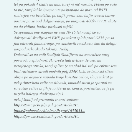
let pa pokadi 4 škatle na dan, torej ni nič narobe. Potem po vaše
to nič, torej lahko imamo vse našpanano do max. od WIFI
routerjev, vse brezžično po bajti, postavimo bajto zraven bazne
postaje pa še pod daljnovodom, po možnosti 400kV??? Pa dajte,
pa da vidimo, bodite poskusni zajčki.
Se spomnim ene skupine ne vem 10-15 let nazaj, ko so
dokazovali škodljivosti EMF, pa takrat sploh proti GSM, pa so
jim odrezali financiranje, pa zaustavili raziskavo, kao da delajo
gospodarsko škodo takratni Nokiji.
Dokazali so na enih študijah škodljivost na semenčice torej
povzroča neplodnost. Povzroča tudi avtizem že celo na
nerojenega otroka, torej vpliva že na plod itd. itd. pa enkrat sem
bral raziskavo zaradi močnih polj EMF, kako se imunski sitem
obrne po domače napada tvoje koristne celice, šlo je takrat za
nek primer beta celic na slinavki, imunski sitem je spoznal za
sovražne celice in jih je uničeval do konca, posledično se je pa
razvila bolezen sladkorna tip 1.
nekaj študij od priznanih znanstvenikov:
https://pmc.ncbi.nlm.nih.gov/articles/P...
https://pubmed.ncbi.nlm.nih.gov/1653033...
https://pmc.ncbi.nlm.nih.gov/articles/P...