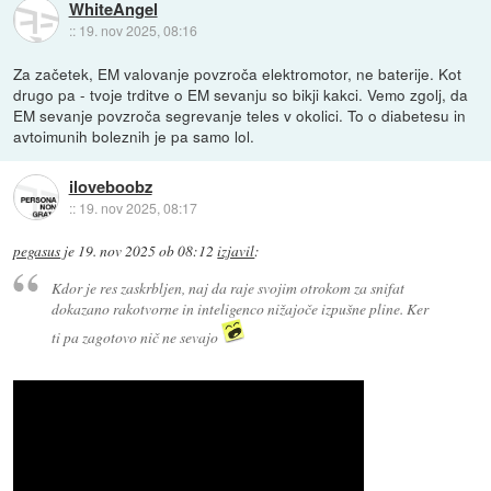
WhiteAngel
::
19. nov 2025, 08:16
Za začetek, EM valovanje povzroča elektromotor, ne baterije. Kot
drugo pa - tvoje trditve o EM sevanju so bikji kakci. Vemo zgolj, da
EM sevanje povzroča segrevanje teles v okolici. To o diabetesu in
avtoimunih boleznih je pa samo lol.
iloveboobz
::
19. nov 2025, 08:17
pegasus
je
19. nov 2025 ob 08:12
izjavil
:
Kdor je res zaskrbljen, naj da raje svojim otrokom za snifat
dokazano rakotvorne in inteligenco nižajoče izpušne pline. Ker
ti pa zagotovo nič ne sevajo