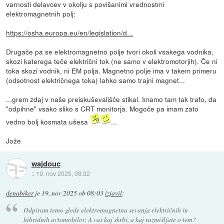
varnosti delavcev v okolju s povišanimi vrednostmi
elektromagnetnih polj:
https://osha.europa.eu/en/legislation/d...
Drugače pa se elektromagnetno polje tvori okoli vsakega vodnika,
skozi katerega teče električni tok (ne samo v elektromotorjih). Če ni
toka skozi vodnik, ni EM polja. Magnetno polje ima v takem primeru
(odsotnost električnega toka) lahko samo trajni magnet...
...grem zdaj v naše preiskuševališče stikal. Imamo tam tak trafo, da
"odpihne" vsako sliko s CRT monitorja. Mogoče pa imam zato
vedno bolj kosmata ušesa
...
Jože
wajdouc
::
19. nov 2025, 08:32
denabiker
je
19. nov 2025 ob 08:03
izjavil
:
Odpiram temo glede elektromagnetna sevanja električnih in
hibridnih avtomobilov. A vas kaj skrbi, a kaj razmišljate o tem?