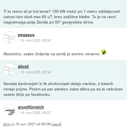
Ti to resno ali je trol tema? 100 kW motor pri 1 metru oddaljenosti
ustvari tam okoli max 60 uT, brez zaščitne kletke. To je na ravni
magnetnega polja Zemlje pri 50° geografske širine.
pegasus
::
19. nov 2025, 08:33
Absolutno, vsako življenje na zemlji je smrtno nevarno
d4vid
::
19. nov 2025, 08:34
Seveda šankmojstri in fb strokovnjaki delajo meritve, o katerih
nimajo pojma. Potem pa par stavkov, kaka slikca pa se te nebuloze
veselo širijo po facebooku.
gruntfürmich
::
19. nov 2025, 08:37
feryz
je
19. nov 2025 ob 08:09
izjavil
: