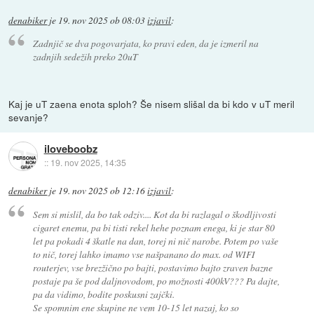
denabiker
je
19. nov 2025 ob 08:03
izjavil
:
Zadnjič se dva pogovarjata, ko pravi eden, da je izmeril na
zadnjih sedežih preko 20uT
Kaj je uT zaena enota sploh? Še nisem slišal da bi kdo v uT meril
sevanje?
iloveboobz
::
19. nov 2025, 14:35
denabiker
je
19. nov 2025 ob 12:16
izjavil
:
Sem si mislil, da bo tak odziv.... Kot da bi razlagal o škodljivosti
cigaret enemu, pa bi tisti rekel hehe poznam enega, ki je star 80
let pa pokadi 4 škatle na dan, torej ni nič narobe. Potem po vaše
to nič, torej lahko imamo vse našpanano do max. od WIFI
routerjev, vse brezžično po bajti, postavimo bajto zraven bazne
postaje pa še pod daljnovodom, po možnosti 400kV??? Pa dajte,
pa da vidimo, bodite poskusni zajčki.
Se spomnim ene skupine ne vem 10-15 let nazaj, ko so