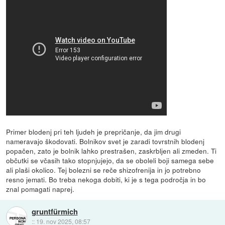
Primer blodenj pri teh ljudeh je prepričanje, da jim drugi
nameravajo škodovati. Bolnikov svet je zaradi tovrstnih blodenj
popačen, zato je bolnik lahko prestrašen, zaskrbljen ali zmeden. Ti
občutki se včasih tako stopnjujejo, da se oboleli boji samega sebe
ali plaši okolico. Tej bolezni se reče shizofrenija in jo potrebno
resno jemati. Bo treba nekoga dobiti, ki je s tega področja in bo
znal pomagati naprej.
gruntfürmich
::
19. nov 2025, 08:57