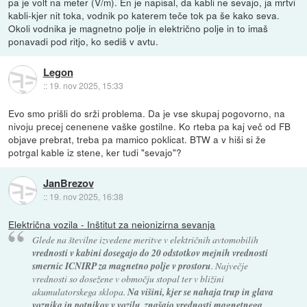
pa je volt na meter (V/m). En je napisal, da kabli ne sevajo, ja mrtvi
kabli-kjer nit toka, vodnik po katerem teče tok pa še kako seva.
Okoli vodnika je magnetno polje in električno polje in to imaš
ponavadi pod ritjo, ko sediš v avtu.
Legon
::
19. nov 2025, 15:33
Evo smo prišli do srži problema. Da je vse skupaj pogovorno, na
nivoju precej cenenene vaške gostilne. Ko rteba pa kaj več od FB
objave prebrat, treba pa mamico poklicat. BTW a v hiši si že
potrgal kable iz stene, ker tudi "sevajo"?
JanBrezov
::
19. nov 2025, 16:38
Električna vozila - Inštitut za neionizirna sevanja
Glede na številne izvedene meritve v električnih avtomobilih
vrednosti v kabini dosegajo do 20 odstotkov mejnih vrednosti
smernic ICNIRP za magnetno polje v prostoru
. Največje
vrednosti so dosežene v območju stopal ter v bližini
akumulatorskega sklopa.
Na višini, kjer se nahaja trup in glava
voznika in potnikov v vozilu, znašajo vrednosti magnetnega