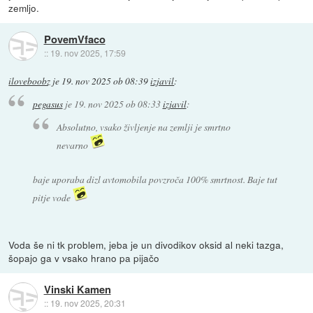
zemljo.
PovemVfaco
::
19. nov 2025, 17:59
iloveboobz
je
19. nov 2025 ob 08:39
izjavil
:
pegasus
je
19. nov 2025 ob 08:33
izjavil
:
Absolutno, vsako življenje na zemlji je smrtno
nevarno
baje uporaba dizl avtomobila povzroča 100% smrtnost. Baje tut
pitje vode
Voda še ni tk problem, jeba je un divodikov oksid al neki tazga,
šopajo ga v vsako hrano pa pijačo
Vinski Kamen
::
19. nov 2025, 20:31