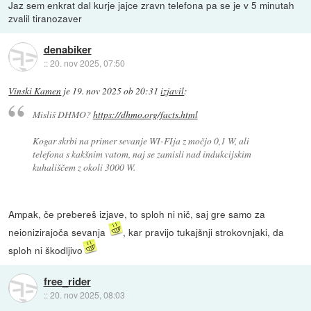
Jaz sem enkrat dal kurje jajce zravn telefona pa se je v 5 minutah
zvalil tiranozaver
denabiker
::
20. nov 2025, 07:50
Vinski Kamen
je
19. nov 2025 ob 20:31
izjavil
:
Misliš DHMO?
https://dhmo.org/facts.html
Kogar skrbi na primer sevanje WI-FIja z močjo 0,1 W, ali
telefona s kakšnim vatom, naj se zamisli nad indukcijskim
kuhališčem z okoli 3000 W.
Ampak, če prebereš izjave, to sploh ni nič, saj gre samo za
neionizirajoča sevanja
, kar pravijo tukajšnji strokovnjaki, da
sploh ni škodljivo
free_rider
::
20. nov 2025, 08:03