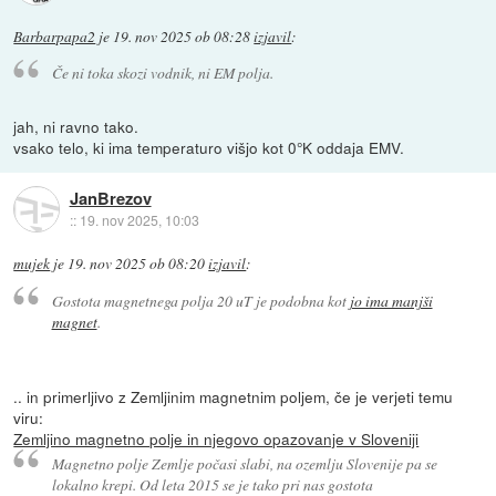
Barbarpapa2
je
19. nov 2025 ob 08:28
izjavil
:
Če ni toka skozi vodnik, ni EM polja.
jah, ni ravno tako.
vsako telo, ki ima temperaturo višjo kot 0°K oddaja EMV.
JanBrezov
::
19. nov 2025, 10:03
mujek
je
19. nov 2025 ob 08:20
izjavil
:
Gostota magnetnega polja 20 uT je podobna kot
jo ima manjši
magnet
.
.. in primerljivo z Zemljinim magnetnim poljem, če je verjeti temu
viru:
Zemljino magnetno polje in njegovo opazovanje v Sloveniji
Magnetno polje Zemlje počasi slabi, na ozemlju Slovenije pa se
lokalno krepi. Od leta 2015 se je tako pri nas gostota