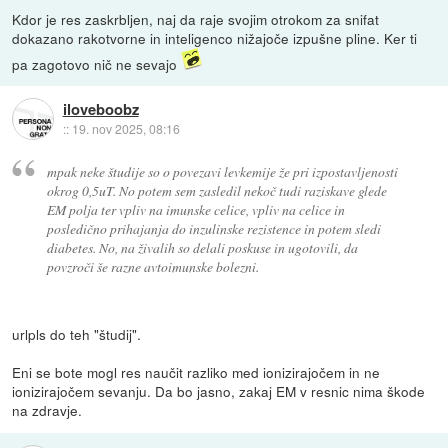
Kdor je res zaskrbljen, naj da raje svojim otrokom za snifat
dokazano rakotvorne in inteligenco nižajoče izpušne pline. Ker ti
pa zagotovo nič ne sevajo
iloveboobz
::
19. nov 2025, 08:16
mpak neke študije so o povezavi levkemije že pri izpostavljenosti
okrog 0,5uT. No potem sem zasledil nekoč tudi raziskave glede
EM polja ter vpliv na imunske celice, vpliv na celice in
posledično prihajanja do inzulinske rezistence in potem sledi
diabetes. No, na živalih so delali poskuse in ugotovili, da
povzroči še razne avtoimunske bolezni.
urlpls do teh "študij".
Eni se bote mogl res naučit razliko med ionizirajočem in ne
ionizirajočem sevanju. Da bo jasno, zakaj EM v resnic nima škode
na zdravje.