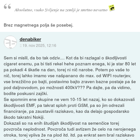
Absolutno, vsako življenje na zemlji je smrtno nevarno
Brez magnetnega polja še posebej.
denabiker
::
19. nov 2025, 12:16
Sem si mislil, da bo tak odziv.... Kot da bi razlagal o škodljivosti
cigaret enemu, pa bi tisti rekel hehe poznam enega, ki je star 80 let
pa pokadi 4 škatle na dan, torej ni nič narobe. Potem po vaše to
nič, torej lahko imamo vse našpanano do max. od WIFI routerjev,
vse brezžično po bajti, postavimo bajto zraven bazne postaje pa še
pod daljnovodom, po možnosti 400kV??? Pa dajte, pa da vidimo,
bodite poskusni zajčki.
Se spomnim ene skupine ne vem 10-15 let nazaj, ko so dokazovali
škodljivosti EMF, pa takrat sploh proti GSM, pa so jim odrezali
financiranje, pa zaustavili raziskavo, kao da delajo gospodarsko
škodo takratni Nokiji.
Dokazali so na enih študijah škodljivost na semenčice torej
povzroča neplodnost. Povzroča tudi avtizem že celo na nerojenega
otroka, torej vpliva že na plod itd. itd. pa enkrat sem bral raziskavo