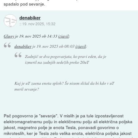
spadalo pod sevanje.
denabiker
::
19. nov 2025, 15:32
Glugy
je
19. nov 2025 ob 14:33
izjavil
:
denabiker
je
19. nov 2025 ob 08:03
izjavil
:
Zadnjič se dva pogovarjata, ko pravi eden, da je
izmeril na zadnjih sedežih preko 20uT
Kaj je uT zaena enota sploh? Še nisem slišal da bi kdo v uT
meril sevanje?
Pač pogovorno je "sevanje". V mislih je pa tule izpostavljenost
elektromagnetnemu polju in elektičnemu polju ali električna poljska
jakost, magnetno polje je enota Tesla, ponavadi govorimo o
mikroteslih, ker je Tesla zelo velika enota, električna poljska jakost