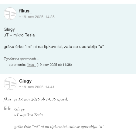
fikus_
::
19. nov 2025, 14:35
Glugy
uT = mikro Tesla
grške črke "mi" ni na tipkovnici, zato se uporablja "u"
Zgodovina sprememb…
spremenilo:
fikus_
(
19. nov 2025 ob 14:36
)
Glugy
::
19. nov 2025, 14:41
fikus_
je
19. nov 2025 ob 14:35
izjavil
:
Glugy
uT = mikro Tesla
grške črke "mi" ni na tipkovnici, zato se uporablja "u"