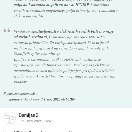
polja do 2 odstotka mejnih vrednosti ICNIRP
. V hibridnih
vozilih so vrednosti magnetnega polja primerljive z vrednostmi v
električnih vozilih.
Vendar so
izpostavljenosti v električnih vozilih bistveno nižje
od mejnih vrednosti
, ki jih določajo smernice INICRP ter
evropska priporočila. Za vse izpostavljenosti, ki so nižje od
mednarodnih priporočil pa velja, da ni znanih in potrjenih
škodljivih vplivov na zdravje.
Ljudje z elektronskimi vsadki v električnih vozilih niso
izpostavljeni morebitnim tveganjem. Med vožnjo z električnim
avtomobilom in med njihovim polnjenjem pri ljudeh s srčnimi
spodbujevalniki in defibrilatorji ne prihaja do motenj delovanja
vsadkov.
Zgodovina sprememb…
spremenil:
JanBrezov
(
19. nov 2025 ob 16:39
)
DamijanD
::
19. nov 2025, 16:47