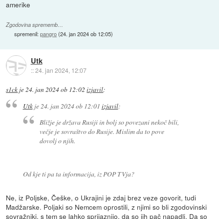
amerike
Zgodovina sprememb…
spremenil:
pangro
(
24. jan 2024 ob 12:05
)
Utk
::
24. jan 2024, 12:07
s1ck
je
24. jan 2024 ob 12:02
izjavil
:
Utk
je
24. jan 2024 ob 12:01
izjavil
:
Bližje je država Rusiji in bolj so povezani nekoč bili,
večje je sovraštvo do Rusije. Mislim da to pove
dovolj o njih.
Od kje ti pa ta informacija, iz POP TVja?
Ne, iz Poljske, Češke, o Ukrajini je zdaj brez veze govorit, tudi
Madžarske. Poljaki so Nemcem oprostili, z njimi so bli zgodovinski
sovražniki, s tem se lahko sprijaznijo, da so jih pač napadli. Da so