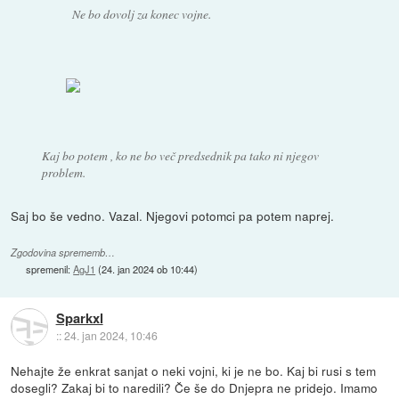
Ne bo dovolj za konec vojne.
Kaj bo potem , ko ne bo več predsednik pa tako ni njegov
problem.
Saj bo še vedno. Vazal. Njegovi potomci pa potem naprej.
Zgodovina sprememb…
spremenil:
AgJ1
(
24. jan 2024 ob 10:44
)
Sparkxl
::
24. jan 2024, 10:46
Nehajte že enkrat sanjat o neki vojni, ki je ne bo. Kaj bi rusi s tem
dosegli? Zakaj bi to naredili? Če še do Dnjepra ne pridejo. Imamo