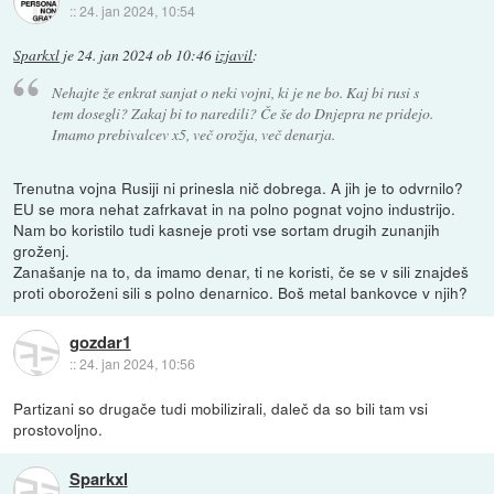
::
24. jan 2024, 10:54
Sparkxl
je
24. jan 2024 ob 10:46
izjavil
:
Nehajte že enkrat sanjat o neki vojni, ki je ne bo. Kaj bi rusi s
tem dosegli? Zakaj bi to naredili? Če še do Dnjepra ne pridejo.
Imamo prebivalcev x5, več orožja, več denarja.
Trenutna vojna Rusiji ni prinesla nič dobrega. A jih je to odvrnilo?
EU se mora nehat zafrkavat in na polno pognat vojno industrijo.
Nam bo koristilo tudi kasneje proti vse sortam drugih zunanjih
groženj.
Zanašanje na to, da imamo denar, ti ne koristi, če se v sili znajdeš
proti oboroženi sili s polno denarnico. Boš metal bankovce v njih?
gozdar1
::
24. jan 2024, 10:56
Partizani so drugače tudi mobilizirali, daleč da so bili tam vsi
prostovoljno.
Sparkxl