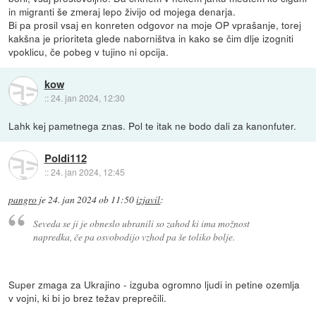
in migranti še zmeraj lepo živijo od mojega denarja.
Bi pa prosil vsaj en konreten odgovor na moje OP vprašanje, torej
kakšna je prioriteta glede naborništva in kako se čim dlje izogniti
vpoklicu, če pobeg v tujino ni opcija.
kow
::
24. jan 2024, 12:30
Lahk kej pametnega znas. Pol te itak ne bodo dali za kanonfuter.
Poldi112
::
24. jan 2024, 12:45
pangro
je
24. jan 2024 ob 11:50
izjavil
:
Seveda se ji je obneslo ubranili so zahod ki ima možnost
napredka, če pa osvobodijo vzhod pa še toliko bolje.
Super zmaga za Ukrajino - izguba ogromno ljudi in petine ozemlja
v vojni, ki bi jo brez težav preprečili.