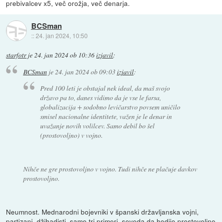
prebivalcev x5, več orožja, več denarja.
BCSman
::
24. jan 2024, 10:50
starfotr
je
24. jan 2024 ob 10:36
izjavil
:
BCSman
je
24. jan 2024 ob 09:03
izjavil
:
Pred 100 leti je obstajal nek ideal, da maš svojo
državo pa to, danes vidimo da je vse le farsa,
globalizacija + sodobno levičarstvo povsem uničilo
smisel nacionalne identitete, važen je le denar in
uvažanje novih volilcev. Samo debil bo šel
(prostovoljno) v vojno.
Nihče ne gre prostovoljno v vojno. Tudi nihče ne plačuje davkov
prostovoljno.
Neumnost. Mednarodni bojevniki v španski državljanska vojni,
partizani, džihadisti, samo tri primeri, seveda da hodijo prostovoljno