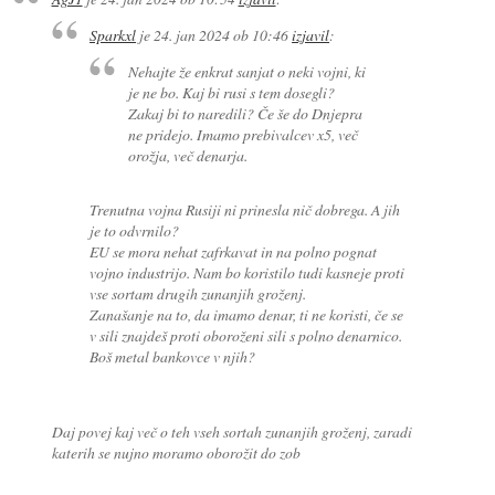
Sparkxl
je
24. jan 2024 ob 10:46
izjavil
:
Nehajte že enkrat sanjat o neki vojni, ki
je ne bo. Kaj bi rusi s tem dosegli?
Zakaj bi to naredili? Če še do Dnjepra
ne pridejo. Imamo prebivalcev x5, več
orožja, več denarja.
Trenutna vojna Rusiji ni prinesla nič dobrega. A jih
je to odvrnilo?
EU se mora nehat zafrkavat in na polno pognat
vojno industrijo. Nam bo koristilo tudi kasneje proti
vse sortam drugih zunanjih groženj.
Zanašanje na to, da imamo denar, ti ne koristi, če se
v sili znajdeš proti oboroženi sili s polno denarnico.
Boš metal bankovce v njih?
Daj povej kaj več o teh vseh sortah zunanjih groženj, zaradi
katerih se nujno moramo oborožit do zob