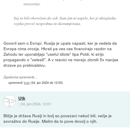
razozorijo.
Saj so bili oboroženi do zob. Sam jim ni uspelo, ker je ukrajinska
vojska preveč nesposbna in skorumpirana.
Govoril sem o Evropi. Rusija je upala napasti, ker je vedela da
Evropa nima orozja. Hkrati pa ves cas financirajo razdor na
Zahodu ter uporabljajo "useful idiote" tipa Poldi, ki sirijo
propagando o "velesili". A v resnici ne morejo zlomiti 5x manjse
drzave po prebivalstvu.
Zgodovina sprememb…
spremenil:
kow
(
24. jan 2024 ob 12:00
)
Utk
::
24. jan 2024, 12:01
Bližje je država Rusiji in bolj so povezani nekoč bili, večje je
sovraštvo do Rusije. Mislim da to pove dovolj o njih.