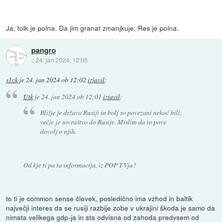
Ja, tolk je polna. Da jim granat zmanjkuje. Res je polna.
pangro
::
24. jan 2024, 12:05
s1ck
je
24. jan 2024 ob 12:02
izjavil
:
Utk
je
24. jan 2024 ob 12:01
izjavil
:
Bližje je država Rusiji in bolj so povezani nekoč bili,
večje je sovraštvo do Rusije. Mislim da to pove
dovolj o njih.
Od kje ti pa ta informacija, iz POP TVja?
to ti je common sense človek, posledično ima vzhod in baltik
največji interes da se rusiji razbije zobe v ukrajini škoda je samo da
nimata velikega gdp-ja in sta odvisna od zahoda predvsem od