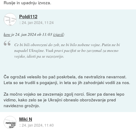
Rusije in upadnju izvoza.
Poldi112
::
24. jan 2024, 11:24
kow
je
24. jan 2024 ob 11:03
izjavil
:
Ce bi bili oborozeni do zob, ne bi bilo nobene vojne. Putin ne bi
napadel Ukrajine. Vsak pravi pacifist se bo zavzemal za mocno
vojsko, idioti pa se razozorijo.
Če ogrožaš velesilo bo pač poskrbela, da nevtralizira nevarnost.
Leta so se trudili s pogajanji, in leta so jih zahodnjaki vodili za nos.
Za močno vojsko se zavzemajo zgolj norci. Sicer pa danes lepo
vidimo, kako zelo se je Ukrajini obneslo oboroževanje pred
navidezno grožnjo.
Miki N
::
24. jan 2024, 11:40