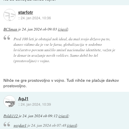
starfotr
::
24. jan 2024, 10:36
BCSman
je
24. jan 2024 ob 09:03
izjavil
:
Pred 100 leti je obstajal nek ideal, da maš svojo državo pa to,
danes vidimo da je vse le farsa, globalizacija + sodobno
levičarstvo povsem uničilo smisel nacionalne identitete, važen je
le denar in uvažanje novih volilcev. Samo debil bo šel
(prostovoljno) v vojno.
Nihče ne gre prostovoljno v vojno. Tudi nihče ne plačuje davkov
prostovoljno.
AgJ1
::
24. jan 2024, 10:39
Poldi112
je
24. jan 2024 ob 09:12
izjavil
:
gozdar1
je
24. jan 2024 ob 07:48
izjavil
: