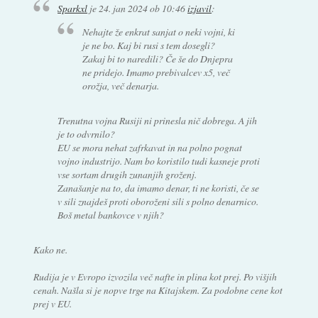
Sparkxl
je
24. jan 2024 ob 10:46
izjavil
:
Nehajte že enkrat sanjat o neki vojni, ki
je ne bo. Kaj bi rusi s tem dosegli?
Zakaj bi to naredili? Če še do Dnjepra
ne pridejo. Imamo prebivalcev x5, več
orožja, več denarja.
Trenutna vojna Rusiji ni prinesla nič dobrega. A jih
je to odvrnilo?
EU se mora nehat zafrkavat in na polno pognat
vojno industrijo. Nam bo koristilo tudi kasneje proti
vse sortam drugih zunanjih groženj.
Zanašanje na to, da imamo denar, ti ne koristi, če se
v sili znajdeš proti oboroženi sili s polno denarnico.
Boš metal bankovce v njih?
Kako ne.
Rudija je v Evropo izvozila več nafte in plina kot prej. Po višjih
cenah. Našla si je nopve trge na Kitajskem. Za podobne cene kot
prej v EU.