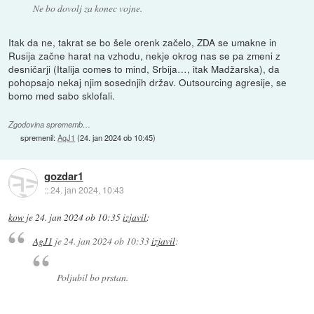
Ne bo dovolj za konec vojne.
Itak da ne, takrat se bo šele orenk začelo, ZDA se umakne in
Rusija začne harat na vzhodu, nekje okrog nas se pa zmeni z
desničarji (Italija comes to mind, Srbija…, itak Madžarska), da
pohopsajo nekaj njim sosednjih držav. Outsourcing agresije, se
bomo med sabo sklofali.
Zgodovina sprememb…
spremenil:
AgJ1
(
24. jan 2024 ob 10:45
)
gozdar1
::
24. jan 2024, 10:43
kow
je
24. jan 2024 ob 10:35
izjavil
:
AgJ1
je
24. jan 2024 ob 10:33
izjavil
:
Poljubil bo prstan.