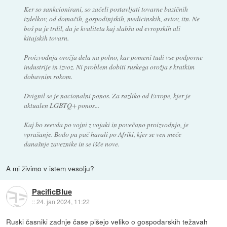
Ker so sankcionirani, so začeli postavljati tovarne bazičnih
izdelkov, od domačih, gospodinjskih, medicinskih, avtov, itn. Ne
boš pa je trdil, da je kvaliteta kaj slabša od evropskih ali
kitajskih tovarn.
Proizvodnja orožja dela na polno, kar pomeni tudi vse podporne
industrije in izvoz. Ni problem dobiti ruskega orožja s kratkim
dobavnim rokom.
Dvignil se je nacionalni ponos. Za razliko od Evrope, kjer je
aktualen LGBTQ+ ponos...
Kaj bo seevda po vojni z vojaki in povečano proizvodnjo, je
vprašanje. Bodo pa pač harali po Afriki, kjer se ven meče
današnje zaveznike in se išče nove.
A mi živimo v istem vesolju?
PacificBlue
::
24. jan 2024, 11:22
Ruski časniki zadnje čase pišejo veliko o gospodarskih težavah