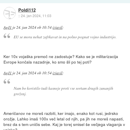
Poldi112
::
24. jan 2024, 11:03
AgJ1
je
24. jan 2024 ob 10:54
izjavil
:
EU se mora nehat zafrkavat in na polno pognat vojno industrijo.
Ker 10x vojaška premoč ne zadostuje? Kako se je militarizacija
Evrope končala nazadnje, ko smo šli po tej poti?
AgJ1
je
24. jan 2024 ob 10:54
izjavil
:
Nam bo koristilo tudi kasneje proti vse sortam drugih zunanjih
groženj.
Američanov ne moreš razbiti, ker imajo, enako kot rusi, jedrsko
orožje. Lahko imaš 100x več letal od njih, pa jih ne moreš napasti,
brez da s tem uničis sebe. Kaj je torej smisel še večjega vlaganja v
vojsko?