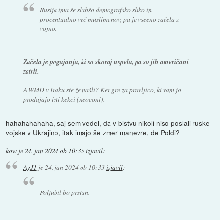
Rusija ima še slabšo demografsko sliko in
procentualno več muslimanov, pa je vseeno začela z
vojno.
Začela je pogajanja, ki so skoraj uspela, pa so jih američani
zatrli.
A WMD v Iraku ste že našli? Ker gre za pravljico, ki vam jo
prodajajo isti kekci (neoconi).
hahahahahaha, saj sem vedel, da v bistvu nikoli niso poslali ruske
vojske v Ukrajino, itak imajo še zmer manevre, de Poldi?
kow
je
24. jan 2024 ob 10:35
izjavil
:
AgJ1
je
24. jan 2024 ob 10:33
izjavil
:
Poljubil bo prstan.