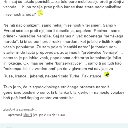
Hm, saj če takole pomisliš ... za tole euro mobilizacijo proti grožnji z
vzhoda ... bi pa zdajle prav prišlo kanec tiste stare nacionalistične
miselnosti aneda?
Ne niti nacionalizem, samo nekaj miselnosti v tej smeri. Samo v
Evropi smo se proti njej borili desetletja, uspešno. Recimo - samo
primer - nesrečne Nemčije. Saj danes ni več nobenega "nemškega
naroda", ki bi se boril proti ruskim hordam, kot je bilo v tistih krajih
včasih popularno. Že sam pojem "nemški narod" je totalen non-
starter in de facto prepovedan, zdaj imaš ti "prebivalce Nemčije" ...
samo to je pa lahko vsak, popolnoma arbitrarna kombinacija folka
in lokacije. Ok imaš še neke "konzervativce" ... samo ti so tudi kao
"nekompatibilni z vrednotami" pa še v glavnem vsi navijajo za
Ruse, Irance.. jebemti, nekateri celo Turke, Pakistance.
Tako je to, če iz zgodovinskega etničnega prostora narediš
generično poslovno cono, ki bi lahko bila kjerkoli - namesto vojakov
boš pač imel šoping center varnostnike.
Zgodovina sprememb…
spremenil:
Miki N
(
24. jan 2024 ob 11:43
)