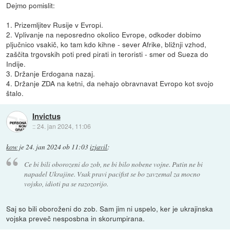
Dejmo pomislit:
1. Prizemljitev Rusije v Evropi.
2. Vplivanje na neposredno okolico Evrope, odkoder dobimo
pljučnico vsakič, ko tam kdo kihne - sever Afrike, bližnji vzhod,
zaščita trgovskih poti pred pirati in teroristi - smer od Sueza do
Indije.
3. Držanje Erdogana nazaj.
4. Držanje ZDA na ketni, da nehajo obravnavat Evropo kot svojo
štalo.
Invictus
::
24. jan 2024, 11:06
kow
je
24. jan 2024 ob 11:03
izjavil
:
Ce bi bili oborozeni do zob, ne bi bilo nobene vojne. Putin ne bi
napadel Ukrajine. Vsak pravi pacifist se bo zavzemal za mocno
vojsko, idioti pa se razozorijo.
Saj so bili oboroženi do zob. Sam jim ni uspelo, ker je ukrajinska
vojska preveč nesposbna in skorumpirana.