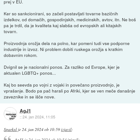
prej v EU.
Ker so sankcionirani, so začeli postavljati tovarne bazičnih
izdelkov, od domačih, gospodinjskih, medicinskih, avtov, itn. Ne boš
pa je trdil, da je kvaliteta kaj slabša od evropskih ali kitajskih
tovarn.
Proizvodnja orožja dela na polno, kar pomeni tudi vse podporne
industrije in izvoz. Ni problem dobiti ruskega orožja s kratkim
dobavnim rokom.
Dvignil se je nacionalni ponos. Za razliko od Evrope, kjer je
aktualen LGBTQ+ ponos...
Kaj bo seevda po vojni z vojaki in povečano proizvodnjo, je
vprašanje. Bodo pa pač harali po Afriki, kjer se ven meče današnje
zaveznike in se išče nove.
AgJ1
::
24. jan 2024, 11:05
Sparkxl
je
24. jan 2024 ob 10:59
izjavil
:
AgJ1
je
24. jan 2024 ob 10:54
izjavil
: