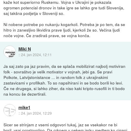
kaže kot superiorno Ruskemu. Vojna v Ukrajini je pokazala
ogromen potencial dronov in take igre se lahko gre tudi Slovenija,
saj takšna podjetja v Sloveniji so.
Ni nobene potrebe po nukanju kogarkoli. Potreba je po tem, da se
hitro in zanesljivo likvidira prave ljudi, kjerkoli že so. Večina ljudi
noče vojne. Če zradiraš prave, se vojna konča.
Miki N
::
24. jan 2024, 12:11
Ja saj zato pa jaz pravim, da se splača mobilizirat najbolj motiviran
folk - sovraštvo je velik motivator v vojnah, jebi ga. Se pravi
Polkote, Latvijstonistance ... in random folk z ukrajinskimi
zastavicami v profilkah. To so napsihirani in se bodo borili ko levi.
Če ne drugega, si lahko ziher, da niso kaki kripto-rusofili in ti bodo
na koncu še dezertirali.
mike1
::
24. jan 2024, 12:29
Sicer se strinjam z vsemi odgovori tukaj, jaz se vsekakor ne bi
boril, vsaj prostovoljno. Da crknem v nekem jarku medtem ko cigani