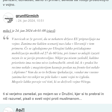
v vojno.
gruntfürmich
::
24. jan 2024, 10:51
mike1
je
24. jan 2024 ob 01:08
izjavil
:
V novicah se že govori, da se nekatere države EU pripravljajo na
vojno. Zanima me kakšen scenarij nas čaka v Sloveniji v tem
primeru. Če se zgledujemo po Ukrajini lahko pričakujemo
mobilizacijo moških od 27 do 60 leta, pri čemer so mlajši izuzeti
razen če se javijo prostovoljno. Nikjer pa nisem zasledil, kakšno
prioriteto ima recimo nivo izobrazbe/št. otrok itd. A v praksi bo
recimo nekdo z magisterijem kasneje poslan na fronto kot nekdo
z diplomo? Vem da so to bržkone špekulacije, vendar me vseeno
zanima ker res nikjer ne piše kako v sami vojni to izgleda.
Mogoče lahko povejo več tisti, ki so doživeli vojno 91tega.
ti si verjetno zamešal, po mojem so v Družini, kjer si to prebral in
nič razumel, pisali o sveti vojni proti muslimanom...
AgJ1