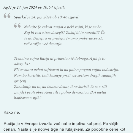
AgJ1
je
24. jan 2024 ob 10:54
izjavil
:
Sparkxl
je
24. jan 2024 ob 10:46
izjavil
:
Nehajte že enkrat sanjat o neki vojni, ki je ne bo.
Kaj bi rusi s tem dosegli? Zakaj bi to naredili? Če
še do Dnjepra ne pridejo. Imamo prebivalcev x5,
več orožja, več denarja.
Trenutna vojna Rusiji ni prinesla nič dobrega. A jih je to
odvrnilo?
EU se mora nehat zafrkavat in na polno pognat vojno industrijo.
Nam bo koristilo tudi kasneje proti vse sortam drugih zunanjih
groženj.
Zanašanje na to, da imamo denar, ti ne koristi, če se v sili
znajdeš proti oboroženi sili s polno denarnico. Boš metal
bankovce v njih?
Kako ne.
Rudija je v Evropo izvozila več nafte in plina kot prej. Po višjih
cenah. Našla si je nopve trge na Kitajskem. Za podobne cene kot