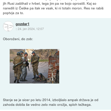
jih Rusi zaštihali v hrbet, tega jim pa ne bojo oprostili. Kaj so
naredili iz Češke pa itak ve vsak, ki ni totaln moron. Res ne rabiš
poptvja za to.
gozdar1
::
24. jan 2024, 12:07
Oboroženi, do zob:
Stanje se je sicer po letu 2014, izboljšalo ampak država je od
zahoda dobila še vedno zelo malo orožja, sploh težkega.