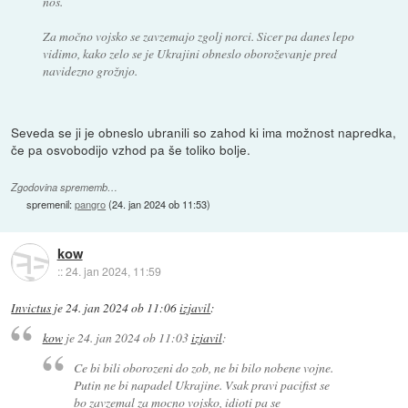
nos.
Za močno vojsko se zavzemajo zgolj norci. Sicer pa danes lepo
vidimo, kako zelo se je Ukrajini obneslo oboroževanje pred
navidezno grožnjo.
Seveda se ji je obneslo ubranili so zahod ki ima možnost napredka,
če pa osvobodijo vzhod pa še toliko bolje.
Zgodovina sprememb…
spremenil:
pangro
(
24. jan 2024 ob 11:53
)
kow
::
24. jan 2024, 11:59
Invictus
je
24. jan 2024 ob 11:06
izjavil
:
kow
je
24. jan 2024 ob 11:03
izjavil
:
Ce bi bili oborozeni do zob, ne bi bilo nobene vojne.
Putin ne bi napadel Ukrajine. Vsak pravi pacifist se
bo zavzemal za mocno vojsko, idioti pa se