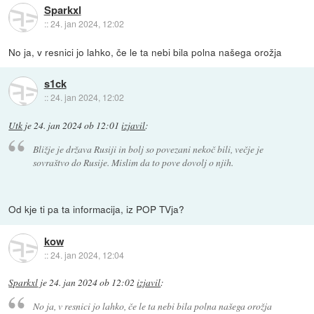
Sparkxl
::
24. jan 2024, 12:02
No ja, v resnici jo lahko, če le ta nebi bila polna našega orožja
s1ck
::
24. jan 2024, 12:02
Utk
je
24. jan 2024 ob 12:01
izjavil
:
Bližje je država Rusiji in bolj so povezani nekoč bili, večje je
sovraštvo do Rusije. Mislim da to pove dovolj o njih.
Od kje ti pa ta informacija, iz POP TVja?
kow
::
24. jan 2024, 12:04
Sparkxl
je
24. jan 2024 ob 12:02
izjavil
:
No ja, v resnici jo lahko, če le ta nebi bila polna našega orožja