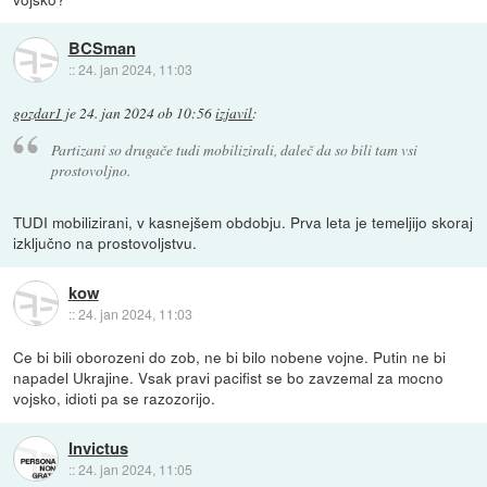
BCSman
::
24. jan 2024, 11:03
gozdar1
je
24. jan 2024 ob 10:56
izjavil
:
Partizani so drugače tudi mobilizirali, daleč da so bili tam vsi
prostovoljno.
TUDI mobilizirani, v kasnejšem obdobju. Prva leta je temeljijo skoraj
izključno na prostovoljstvu.
kow
::
24. jan 2024, 11:03
Ce bi bili oborozeni do zob, ne bi bilo nobene vojne. Putin ne bi
napadel Ukrajine. Vsak pravi pacifist se bo zavzemal za mocno
vojsko, idioti pa se razozorijo.
Invictus
::
24. jan 2024, 11:05