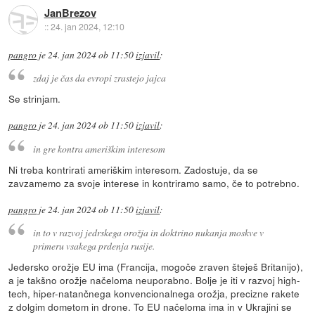
JanBrezov
::
24. jan 2024, 12:10
pangro
je
24. jan 2024 ob 11:50
izjavil
:
zdaj je čas da evropi zrastejo jajca
Se strinjam.
pangro
je
24. jan 2024 ob 11:50
izjavil
:
in gre kontra ameriškim interesom
Ni treba kontrirati ameriškim interesom. Zadostuje, da se
zavzamemo za svoje interese in kontriramo samo, če to potrebno.
pangro
je
24. jan 2024 ob 11:50
izjavil
:
in to v razvoj jedrskega orožja in doktrino nukanja moskve v
primeru vsakega prdenja rusije.
Jedersko orožje EU ima (Francija, mogoče zraven šteješ Britanijo),
a je takšno orožje načeloma neuporabno. Bolje je iti v razvoj high-
tech, hiper-natančnega konvencionalnega orožja, precizne rakete
z dolgim dometom in drone. To EU načeloma ima in v Ukrajini se