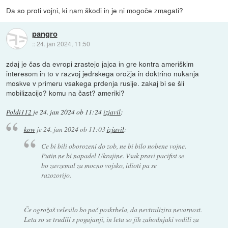
Da so proti vojni, ki nam škodi in je ni mogoče zmagati?
pangro
::
24. jan 2024, 11:50
zdaj je čas da evropi zrastejo jajca in gre kontra ameriškim
interesom in to v razvoj jedrskega orožja in doktrino nukanja
moskve v primeru vsakega prdenja rusije. zakaj bi se šli
mobilizacijo? komu na čast? ameriki?
Poldi112
je
24. jan 2024 ob 11:24
izjavil
:
kow
je
24. jan 2024 ob 11:03
izjavil
:
Ce bi bili oborozeni do zob, ne bi bilo nobene vojne.
Putin ne bi napadel Ukrajine. Vsak pravi pacifist se
bo zavzemal za mocno vojsko, idioti pa se
razozorijo.
Če ogrožaš velesilo bo pač poskrbela, da nevtralizira nevarnost.
Leta so se trudili s pogajanji, in leta so jih zahodnjaki vodili za