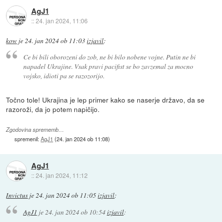
AgJ1
::
24. jan 2024, 11:06
kow
je
24. jan 2024 ob 11:03
izjavil
:
Ce bi bili oborozeni do zob, ne bi bilo nobene vojne. Putin ne bi
napadel Ukrajine. Vsak pravi pacifist se bo zavzemal za mocno
vojsko, idioti pa se razozorijo.
Točno tole! Ukrajina je lep primer kako se naserje državo, da se
razoroži, da jo potem napičijo.
Zgodovina sprememb…
spremenil:
AgJ1
(
24. jan 2024 ob 11:08
)
AgJ1
::
24. jan 2024, 11:12
Invictus
je
24. jan 2024 ob 11:05
izjavil
:
AgJ1
je
24. jan 2024 ob 10:54
izjavil
: