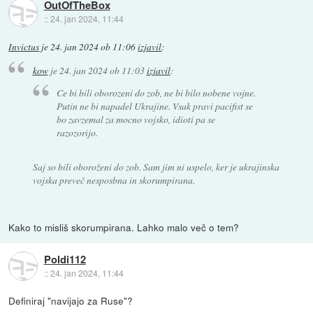
OutOfTheBox
::
24. jan 2024, 11:44
Invictus
je
24. jan 2024 ob 11:06
izjavil
:
kow
je
24. jan 2024 ob 11:03
izjavil
:
Ce bi bili oborozeni do zob, ne bi bilo nobene vojne.
Putin ne bi napadel Ukrajine. Vsak pravi pacifist se
bo zavzemal za mocno vojsko, idioti pa se
razozorijo.
Saj so bili oboroženi do zob. Sam jim ni uspelo, ker je ukrajinska
vojska preveč nesposbna in skorumpirana.
Kako to misliš skorumpirana. Lahko malo več o tem?
Poldi112
::
24. jan 2024, 11:44
Definiraj "navijajo za Ruse"?