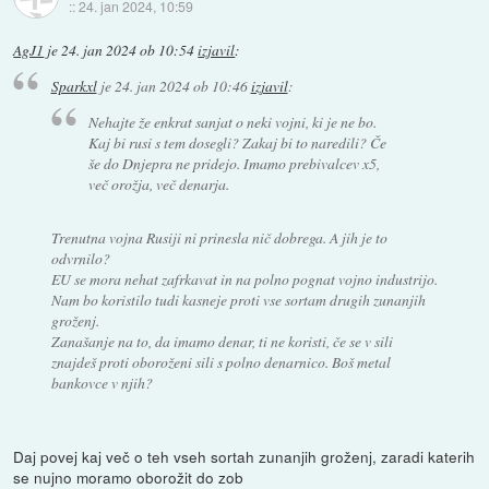
::
24. jan 2024, 10:59
AgJ1
je
24. jan 2024 ob 10:54
izjavil
:
Sparkxl
je
24. jan 2024 ob 10:46
izjavil
:
Nehajte že enkrat sanjat o neki vojni, ki je ne bo.
Kaj bi rusi s tem dosegli? Zakaj bi to naredili? Če
še do Dnjepra ne pridejo. Imamo prebivalcev x5,
več orožja, več denarja.
Trenutna vojna Rusiji ni prinesla nič dobrega. A jih je to
odvrnilo?
EU se mora nehat zafrkavat in na polno pognat vojno industrijo.
Nam bo koristilo tudi kasneje proti vse sortam drugih zunanjih
groženj.
Zanašanje na to, da imamo denar, ti ne koristi, če se v sili
znajdeš proti oboroženi sili s polno denarnico. Boš metal
bankovce v njih?
Daj povej kaj več o teh vseh sortah zunanjih groženj, zaradi katerih
se nujno moramo oborožit do zob