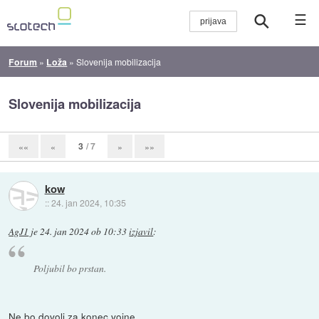
☰
Forum
»
Loža
»
Slovenija mobilizacija
Slovenija mobilizacija
3
/ 7
««
«
»
»»
kow
::
24. jan 2024, 10:35
AgJ1
je
24. jan 2024 ob 10:33
izjavil
:
Poljubil bo prstan.
Ne bo dovolj za konec vojne.