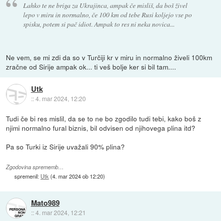
Lahko te ne briga za Ukrajinca, ampak če misliš, da boš živel
lepo v miru in normalno, če 100 km od tebe Rusi koljejo vse po
spisku, potem si pač idiot. Ampak to res ni neka novica...
Ne vem, se mi zdi da so v Turčiji kr v miru in normalno živeli 100km
zračne od Sirije ampak ok... ti veš bolje ker si bil tam....
Utk
::
4. mar 2024, 12:20
Tudi če bi res mislil, da se to ne bo zgodilo tudi tebi, kako boš z
njimi normalno fural biznis, bil odvisen od njihovega plina itd?
Pa so Turki iz Sirije uvažali 90% plina?
Zgodovina sprememb…
spremenil:
Utk
(
4. mar 2024 ob 12:20
)
Mato989
::
4. mar 2024, 12:21