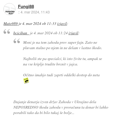
Fungi88
::
4. mar 2024, 11:43
Mato989
je
4. mar 2024 ob 11:33
izjavil
:
bciciban_
je
4. mar 2024 ob 11:24
izjavil
:
Meni je na tem zahodu prov super fajn. Zato ne
pluvam stalno po njem in ne delam v lastno škodo.
Najbolši ste pa specialci, ki isto živite tu, ampak se
na vse kriplje trudite brcnit v jajca.
Očitno imahjo tudi zaprti oddelki dostop do neta
Dajanje denarja izven držav Zahoda v Ukrajino dela
NEPOSREDNO škodu zahodu v proračunu ta denar bi lahko
porabili tako da bi bilo tukaj še bolje...