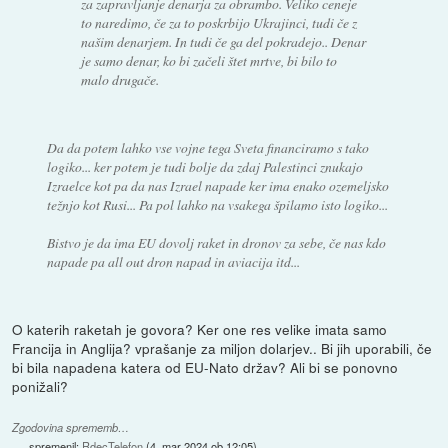
za zapravljanje denarja za obrambo. Veliko ceneje
to naredimo, če za to poskrbijo Ukrajinci, tudi če z
našim denarjem. In tudi če ga del pokradejo.. Denar
je samo denar, ko bi začeli štet mrtve, bi bilo to
malo drugače.
Da da potem lahko vse vojne tega Sveta financiramo s tako
logiko... ker potem je tudi bolje da zdaj Palestinci znukajo
Izraelce kot pa da nas Izrael napade ker ima enako ozemeljsko
težnjo kot Rusi... Pa pol lahko na vsakega špilamo isto logiko...
Bistvo je da ima EU dovolj raket in dronov za sebe, če nas kdo
napade pa all out dron napad in aviacija itd...
O katerih raketah je govora? Ker one res velike imata samo
Francija in Anglija? vprašanje za miljon dolarjev.. Bi jih uporabili, če
bi bila napadena katera od EU-Nato držav? Ali bi se ponovno
ponižali?
Zgodovina sprememb…
spremenil:
RdecTelefon
(
4. mar 2024 ob 12:05
)