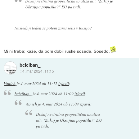
Dokaj nevtralna geopolitična analiza ali:
"Zakaj je
Ukrajina popušila?" EU pa tudi.
Naslednji teden se potem zares seliš v Rusijo?
Mi ni treba; kaže, da bom dobil ruske sosede. Sosedo.
bciciban_
::
4. mar 2024, 11:15
Vanich
je
4. mar 2024 ob 11:12
izjavil
:
bciciban_
je
4. mar 2024 ob 11:09
izjavil
:
Vanich
je
4. mar 2024 ob 11:04
izjavil
:
Dokaj nevtralna geopolitična analiza
ali:
"Zakaj je Ukrajina popušila?" EU
pa tudi.