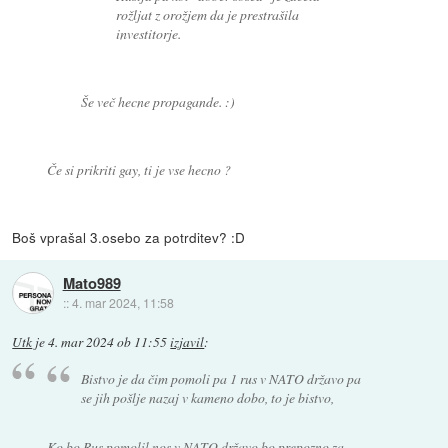
rožljat z orožjem da je prestrašila
investitorje.
Še več hecne propagande. :)
Če si prikriti gay, ti je vse hecno ?
Boš vprašal 3.osebo za potrditev? :D
Mato989
::
4. mar 2024, 11:58
Utk
je
4. mar 2024 ob 11:55
izjavil
:
Bistvo je da čim pomoli pa 1 rus v NATO državo pa
se jih pošlje nazaj v kameno dobo, to je bistvo,
Ko bo Rus pomolil nos v NATO državo bo prepozno za