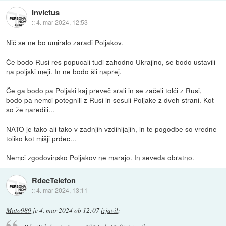
Invictus
::
4. mar 2024, 12:53
Nič se ne bo umiralo zaradi Poljakov.
Če bodo Rusi res popucali tudi zahodno Ukrajino, se bodo ustavili
na poljski meji. In ne bodo šli naprej.
Če ga bodo pa Poljaki kaj preveč srali in se začeli tolći z Rusi,
bodo pa nemci potegnili z Rusi in sesuli Poljake z dveh strani. Kot
so že naredili...
NATO je tako ali tako v zadnjih vzdihljajih, in te pogodbe so vredne
toliko kot mišji prdec...
Nemci zgodovinsko Poljakov ne marajo. In seveda obratno.
RdecTelefon
::
4. mar 2024, 13:11
Mato989
je
4. mar 2024 ob 12:07
izjavil
: