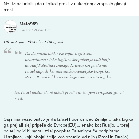
Ne, Izrael mislim da ni nikoli grozil z nukanjem evropskih glavni
mest.
Mato989
::
4. mar 2024, 12:11
Utk
je
4. mar 2024 ob 12:09
izjavil
:
Da da potem lahko vse vojne tega Sveta
financiramo s tako logiko... ker potem je tudi bolje
da zdaj Palestinci znukajo Izraelce kot pa da nas
Izrael napade ker ima enako ozemeljsko težnjo kot
Rusi... Pa pol lahko na vsakega špilamo isto logiko...
Ne, Izrael mislim da ni nikoli grozil z nukanjem evropskih glavni
mest.
Saj nima veze, bistvo je da Izrael hoče čimveč Zemlje... taka logika
ga prej ali slej pripelje do Evrope(EU)... enako kot Rusijo.... torej
po tej logiki bi morali zdaj podpirat Palestince če podpiramo
Ukrajince, kajti obojni želijo več ozemlja od njih (IZrael in Rusija)