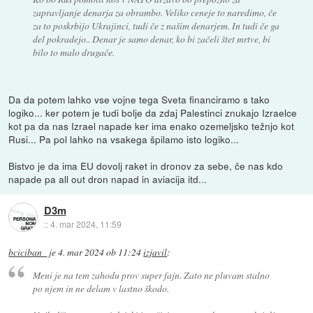
zapravljanje denarja za obrambo. Veliko ceneje to naredimo, če
za to poskrbijo Ukrajinci, tudi če z našim denarjem. In tudi če ga
del pokradejo.. Denar je samo denar, ko bi začeli štet mrtve, bi
bilo to malo drugače.
Da da potem lahko vse vojne tega Sveta financiramo s tako
logiko... ker potem je tudi bolje da zdaj Palestinci znukajo Izraelce
kot pa da nas Izrael napade ker ima enako ozemeljsko težnjo kot
Rusi... Pa pol lahko na vsakega špilamo isto logiko...
Bistvo je da ima EU dovolj raket in dronov za sebe, če nas kdo
napade pa all out dron napad in aviacija itd...
D3m
::
4. mar 2024, 11:59
bciciban_
je
4. mar 2024 ob 11:24
izjavil
:
Meni je na tem zahodu prov super fajn. Zato ne pluvam stalno
po njem in ne delam v lastno škodo.