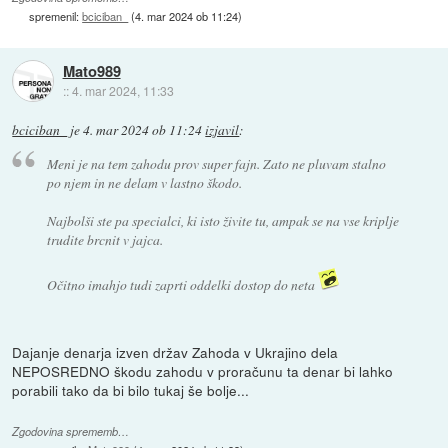
spremenil:
bciciban_
(
4. mar 2024 ob 11:24
)
Mato989
::
4. mar 2024, 11:33
bciciban_
je
4. mar 2024 ob 11:24
izjavil
:
Meni je na tem zahodu prov super fajn. Zato ne pluvam stalno
po njem in ne delam v lastno škodo.
Najbolši ste pa specialci, ki isto živite tu, ampak se na vse kriplje
trudite brcnit v jajca.
Očitno imahjo tudi zaprti oddelki dostop do neta
Dajanje denarja izven držav Zahoda v Ukrajino dela
NEPOSREDNO škodu zahodu v proračunu ta denar bi lahko
porabili tako da bi bilo tukaj še bolje...
Zgodovina sprememb…