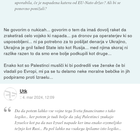
uporabila, če je napadena katera od EU-Nato držav? Ali bi se
ponovno ponižali?
Ne govorim o nukicah... govorim o tem da imaš dovolj raket da
zraketiraš celo vojsko ki napada... pa dronov pa operaterjev ki so
usposobljeni... ni pa potrebno za to pošiljat denarja v Ukrajino,
Ukrajina je gnil failed State isto kot Rusija... med njima skoraj ni
razlike razen to da smo ene bolje podkupili kot druge...
Enako kot so Palestinci musliči ki bi podredili vse ženske če bi
vladali po Evropi, mi pa se tu delamo neke moralne bebčke in jih
podpiramo proti Izraelu...
Utk
::
4. mar 2024, 12:09
Da da potem lahko vse vojne tega Sveta financiramo s tako
logiko... ker potem je tudi bolje da zdaj Palestinci znukajo
Izraelce kot pa da nas Izrael napade ker ima enako ozemeljsko
težnjo kot Rusi... Pa pol lahko na vsakega špilamo isto logiko...