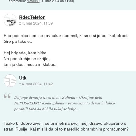
spremenilo:
Mato989
(
4. mar 2024 ob 11:33
)
RdecTelefon
::
4. mar 2024, 11:39
Eno pesmico sem se ravnokar spomnil, ki smo si jo peli kot otroci.
Gre pa takole..
Hej brigade, kam hitite..
Na podstrešje se skrijte,
tam je dosti mesa in klobas.
Utk
::
4. mar 2024, 11:42
Dajanje denarja izven držav Zahoda v Ukrajino dela
NEPOSREDNO škodu zahodu v proračunu ta denar bi lahko
porabili tako da bi bilo tukaj še bolje...
Težko bi dobro živeli, če bi imeli na svoji meji državo okupirano s
strani Rusije. Kaj misliš da bi to naredilo obrambnim proračunom?