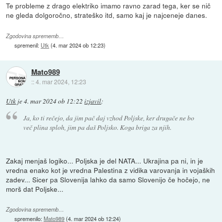
Te probleme z drago elektriko imamo ravno zarad tega, ker se nič
ne gleda dolgoročno, strateško itd, samo kaj je najceneje danes.
Zgodovina sprememb…
spremenil:
Utk
(
4. mar 2024 ob 12:23
)
Mato989
::
4. mar 2024, 12:23
Utk
je
4. mar 2024 ob 12:22
izjavil
:
Ja, ko ti rečejo, da jim pač daj vzhod Poljske, ker drugače ne bo
več plina sploh, jim pa daš Poljsko. Koga briga za njih.
Zakaj menjaš logiko... Poljska je del NATA... Ukrajina pa ni, in je
vredna enako kot je vredna Palestina z vidika varovanja in vojaških
zadev... Sicer pa Slovenija lahko da samo Slovenijo če hočejo, ne
morš dat Poljske...
Zgodovina sprememb…
spremenilo:
Mato989
(
4. mar 2024 ob 12:24
)