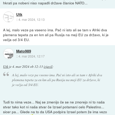
hkrati pa nobeni niso napadli države članice NATO...
Utk
::
4. mar 2024, 12:13
A lej, malo veze pa vseeno ima. Pač ni isto ali se tam v Afriki dva
plemena tepeta za en km ali pa Rusija na meji EU za državo, ki je
večja od 3/4 EU.
Mato989
::
4. mar 2024, 12:17
Utk
je
4. mar 2024 ob 12:13
izjavil
:
A lej, malo veze pa vseeno ima. Pač ni isto ali se tam v Afriki dva
plemena tepeta za en km ali pa Rusija na meji EU za državo, ki
je večja od 3/4 EU.
Tudi to nima veze... Naj se zmenijo če se ne zmorejo ni to naša
stvar tako kot ni naša stvar če Izrael potamani celo Palestino...
sicer pa... Glede na to da USA podpira Izrael potem že ima vezo