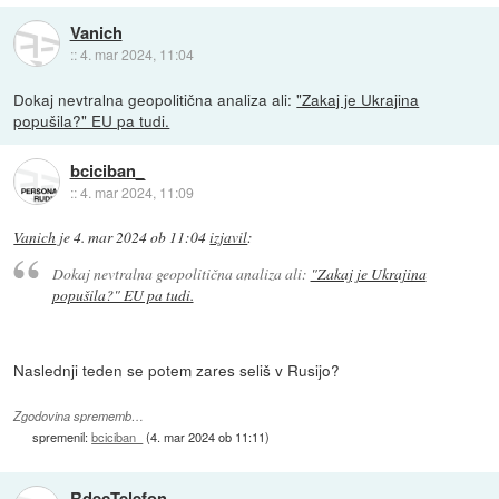
Vanich
::
4. mar 2024, 11:04
Dokaj nevtralna geopolitična analiza ali:
"Zakaj je Ukrajina
popušila?" EU pa tudi.
bciciban_
::
4. mar 2024, 11:09
Vanich
je
4. mar 2024 ob 11:04
izjavil
:
Dokaj nevtralna geopolitična analiza ali:
"Zakaj je Ukrajina
popušila?" EU pa tudi.
Naslednji teden se potem zares seliš v Rusijo?
Zgodovina sprememb…
spremenil:
bciciban_
(
4. mar 2024 ob 11:11
)
RdecTelefon