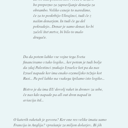
bo prepozno za zapravljanje denarja za
obrambo. Veliko ceneje to naredimo,
če za to poskrbijo Ukrajinci, tudi če z
našim denarjem. In tudi če ga del
pokradejo.. Denar je samo denar, ko bi
začeli štet mrtve, bi bilo to malo
drugače.
Da da potem lahko vse vojne tega Sveta
financiramo s tako logiko... ker potem je tudi bolje
da zdaj Palestinci znukajo Izraelce kot pa da nas
Izrael napade ker ima enako ozemeljsko težnjo kot
Rusi... Pa pol lahko na vsakega špilamo isto logiko...
Bistvo je da ima EU dovolj raket in dronov za sebe,
če nas kdo napade pa all out dron napad in
aviacija itd...
O katerih raketah je govora? Ker one res velike imata samo
Francija in Anglija? vprašanje za miljon dolarjev.. Bi jih