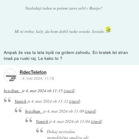
Naslednji teden se potem zares seliš v Rusijo?
Mi ni treba; kaže, da bom dobil ruske sosede. Sosedo.
Ampak že vsa ta leta trpiš na gnilem zahodu. En kratek let stran
imaš pa ruski raj. Le kako to ?
RdecTelefon
::
4. mar 2024, 11:18
bciciban_
je
4. mar 2024 ob 11:15
izjavil
:
Vanich
je
4. mar 2024 ob 11:12
izjavil
:
bciciban_
je
4. mar 2024 ob 11:09
izjavil
:
Vanich
je
4. mar 2024 ob 11:04
izjavil
:
Dokaj nevtralna
geopolitična analiza ali: