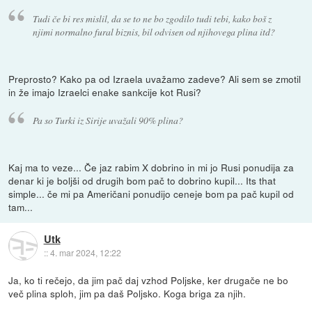
Tudi če bi res mislil, da se to ne bo zgodilo tudi tebi, kako boš z
njimi normalno fural biznis, bil odvisen od njihovega plina itd?
Preprosto? Kako pa od Izraela uvažamo zadeve? Ali sem se zmotil
in že imajo Izraelci enake sankcije kot Rusi?
Pa so Turki iz Sirije uvažali 90% plina?
Kaj ma to veze... Če jaz rabim X dobrino in mi jo Rusi ponudija za
denar ki je boljši od drugih bom pač to dobrino kupil... Its that
simple... če mi pa Američani ponudijo ceneje bom pa pač kupil od
tam...
Utk
::
4. mar 2024, 12:22
Ja, ko ti rečejo, da jim pač daj vzhod Poljske, ker drugače ne bo
več plina sploh, jim pa daš Poljsko. Koga briga za njih.