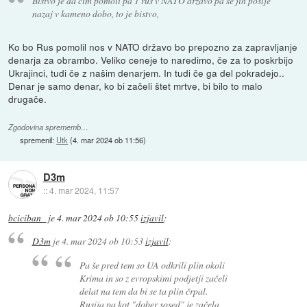
Bistvo je da čim pomoli pa 1 rus v NATO državo pa se jih pošlje
nazaj v kameno dobo, to je bistvo,
Ko bo Rus pomolil nos v NATO državo bo prepozno za zapravljanje
denarja za obrambo. Veliko ceneje to naredimo, če za to poskrbijo
Ukrajinci, tudi če z našim denarjem. In tudi če ga del pokradejo..
Denar je samo denar, ko bi začeli štet mrtve, bi bilo to malo
drugače.
Zgodovina sprememb…
spremenil:
Utk
(
4. mar 2024 ob 11:56
)
D3m
::
4. mar 2024, 11:57
bciciban_
je
4. mar 2024 ob 10:55
izjavil
:
D3m
je
4. mar 2024 ob 10:53
izjavil
:
Pa še pred tem so UA odkrili plin okoli
Krima in so z evropskimi podjetji začeli
delat na tem da bi se ta plin črpal.
Rusija pa kot "dober sosed" je začela