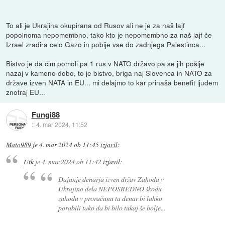
To ali je Ukrajina okupirana od Rusov ali ne je za naš lajf
popolnoma nepomembno, tako kto je nepomembno za naš lajf če
Izrael zradira celo Gazo in pobije vse do zadnjega Palestinca...
Bistvo je da čim pomoli pa 1 rus v NATO državo pa se jih pošlje
nazaj v kameno dobo, to je bistvo, briga naj Slovenca in NATO za
države izven NATA in EU... mi delajmo to kar prinaša benefit ljudem
znotraj EU...
Fungi88
::
4. mar 2024, 11:52
Mato989
je
4. mar 2024 ob 11:45
izjavil
:
Utk
je
4. mar 2024 ob 11:42
izjavil
:
Dajanje denarja izven držav Zahoda v
Ukrajino dela NEPOSREDNO škodu
zahodu v proračunu ta denar bi lahko
porabili tako da bi bilo tukaj še bolje...