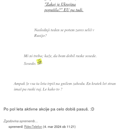
"Zakaj je Ukrajina
popušila?" EU pa tudi.
Naslednji teden se potem zares seliš v
Rusijo?
Mi ni treba; kaže, da bom dobil ruske sosede.
Sosedo.
Ampak že vsa ta leta trpiš na gnilem zahodu. En kratek let stran
imaš pa ruski raj. Le kako to ?
Po pol leta aktivne akcije pa celo dobiš pasuš. :D
Zgodovina sprememb…
spremenil:
RdecTelefon
(
4. mar 2024 ob 11:21
)