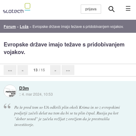
☰
Forum
»
Loža
»
Evropske države imajo težave s pridobivanjem vojakov.
Evropske države imajo težave s pridobivanjem
vojakov.
13
/ 15
««
«
»
»»
D3m
::
4. mar 2024, 10:53
Pa še pred tem so UA odkrili plin okoli Krima in so z evropskimi
podjetji začeli delat na tem da bi se ta plin črpal. Rusija pa kot
"dober sosed" je začela rožljat z orožjem da je prestrašila
investitorje.