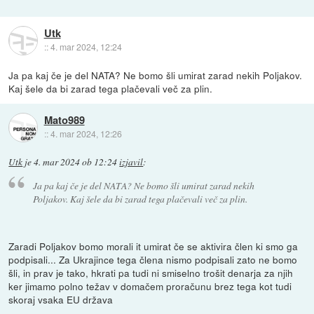
Utk
::
4. mar 2024, 12:24
Ja pa kaj če je del NATA? Ne bomo šli umirat zarad nekih Poljakov.
Kaj šele da bi zarad tega plačevali več za plin.
Mato989
::
4. mar 2024, 12:26
Utk
je
4. mar 2024 ob 12:24
izjavil
:
Ja pa kaj če je del NATA? Ne bomo šli umirat zarad nekih
Poljakov. Kaj šele da bi zarad tega plačevali več za plin.
Zaradi Poljakov bomo morali it umirat če se aktivira člen ki smo ga
podpisali... Za Ukrajince tega člena nismo podpisali zato ne bomo
šli, in prav je tako, hkrati pa tudi ni smiselno trošit denarja za njih
ker jimamo polno težav v domačem proračunu brez tega kot tudi
skoraj vsaka EU država