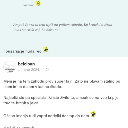
Sosedo.
Ampak že vsa ta leta trpiš na gnilem zahodu. En kratek let stran
imaš pa ruski raj. Le kako to ?
Foušarija je huda reč.
bciciban_
::
4. mar 2024, 11:24
Meni je na tem zahodu prov super fajn. Zato ne pluvam stalno po
njem in ne delam v lastno škodo.
Najbolši ste pa specialci, ki isto živite tu, ampak se na vse kriplje
trudite brcnit v jajca.
Očitno imahjo tudi zaprti oddelki dostop do neta
Zgodovina sprememb…