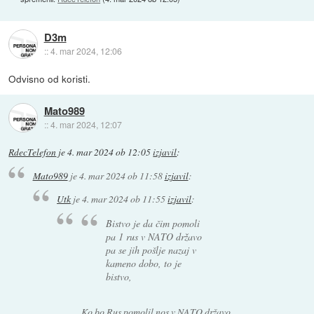
D3m
::
4. mar 2024, 12:06
Odvisno od koristi.
Mato989
::
4. mar 2024, 12:07
RdecTelefon
je
4. mar 2024 ob 12:05
izjavil
:
Mato989
je
4. mar 2024 ob 11:58
izjavil
:
Utk
je
4. mar 2024 ob 11:55
izjavil
:
Bistvo je da čim pomoli
pa 1 rus v NATO državo
pa se jih pošlje nazaj v
kameno dobo, to je
bistvo,
Ko bo Rus pomolil nos v NATO državo