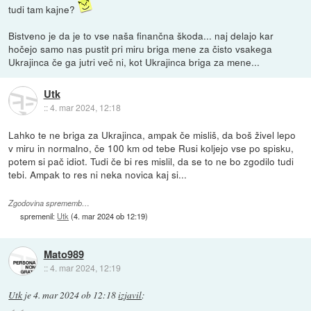
tudi tam kajne?
Bistveno je da je to vse naša finančna škoda... naj delajo kar
hočejo samo nas pustit pri miru briga mene za čisto vsakega
Ukrajinca če ga jutri več ni, kot Ukrajinca briga za mene...
Utk
::
4. mar 2024, 12:18
Lahko te ne briga za Ukrajinca, ampak če misliš, da boš živel lepo
v miru in normalno, če 100 km od tebe Rusi koljejo vse po spisku,
potem si pač idiot. Tudi če bi res mislil, da se to ne bo zgodilo tudi
tebi. Ampak to res ni neka novica kaj si...
Zgodovina sprememb…
spremenil:
Utk
(
4. mar 2024 ob 12:19
)
Mato989
::
4. mar 2024, 12:19
Utk
je
4. mar 2024 ob 12:18
izjavil
: