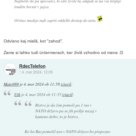
Najbolši ste pa specialci, ki isto živite tu, ampak se na vse kriplje
trudite brcnit v jajca.
Očitno imahjo tudi zaprti oddelki dostop do neta
Odvisno kaj misliš, kot "zahod".
Zame si lahko tudi üntermensch, ker živiš vzhodno od mene :D
RdecTelefon
::
4. mar 2024, 12:05
Mato989
je
4. mar 2024 ob 11:58
izjavil
:
Utk
je
4. mar 2024 ob 11:55
izjavil
:
Bistvo je da čim pomoli pa 1 rus v
NATO državo pa se jih pošlje nazaj v
kameno dobo, to je bistvo,
Ko bo Rus pomolil nos v NATO državo bo prepozno