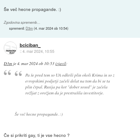
Še več hecne propagande. :)
Zgodovina sprememb…
spremenil:
D3m
(
4. mar 2024 ob 10:54
)
bciciban_
::
4. mar 2024, 10:55
D3m
je
4. mar 2024 ob 10:53
izjavil
:
Pa še pred tem so UA odkrili plin okoli Krima in so z
evropskimi podjetji začeli delat na tem da bi se ta
plin črpal. Rusija pa kot "dober sosed" je začela
rožljat z orožjem da je prestrašila investitorje.
Še več hecne propagande. :)
Če si prikriti gay, ti je vse hecno ?