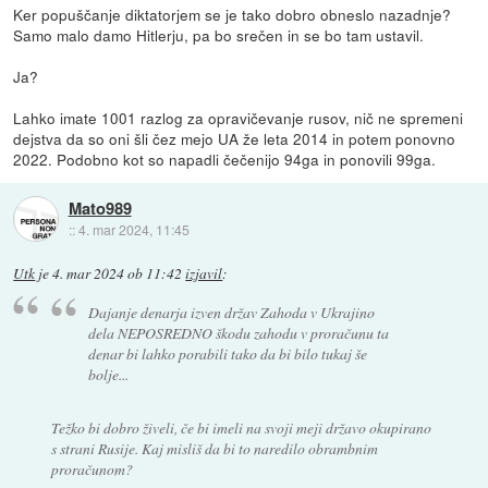
Ker popuščanje diktatorjem se je tako dobro obneslo nazadnje?
Samo malo damo Hitlerju, pa bo srečen in se bo tam ustavil.
Ja?
Lahko imate 1001 razlog za opravičevanje rusov, nič ne spremeni
dejstva da so oni šli čez mejo UA že leta 2014 in potem ponovno
2022. Podobno kot so napadli čečenijo 94ga in ponovili 99ga.
Mato989
::
4. mar 2024, 11:45
Utk
je
4. mar 2024 ob 11:42
izjavil
:
Dajanje denarja izven držav Zahoda v Ukrajino
dela NEPOSREDNO škodu zahodu v proračunu ta
denar bi lahko porabili tako da bi bilo tukaj še
bolje...
Težko bi dobro živeli, če bi imeli na svoji meji državo okupirano
s strani Rusije. Kaj misliš da bi to naredilo obrambnim
proračunom?