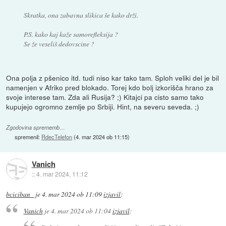
Skratka, ona zabavna slikica še kako drži.
P.S. kako kaj kaže samorefleksija ?
Se že veseliš dedovscine ?
Ona polja z pšenico itd. tudi niso kar tako tam. Sploh veliki del je bil
namenjen v Afriko pred blokado. Torej kdo bolj izkorišča hrano za
svoje interese tam. Zda ali Rusija? ;) Kitajci pa cisto samo tako
kupujejo ogromno zemlje po Srbiji. Hint, na severu seveda. ;)
Zgodovina sprememb…
spremenil:
RdecTelefon
(
4. mar 2024 ob 11:15
)
Vanich
::
4. mar 2024, 11:12
bciciban_
je
4. mar 2024 ob 11:09
izjavil
:
Vanich
je
4. mar 2024 ob 11:04
izjavil
: