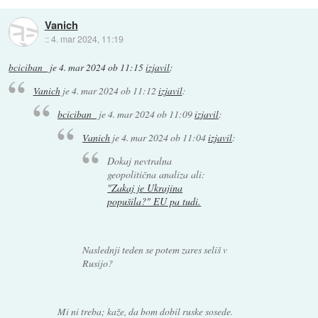
Vanich
::
4. mar 2024, 11:19
bciciban_
je
4. mar 2024 ob 11:15
izjavil
:
Vanich
je
4. mar 2024 ob 11:12
izjavil
:
bciciban_
je
4. mar 2024 ob 11:09
izjavil
:
Vanich
je
4. mar 2024 ob 11:04
izjavil
:
Dokaj nevtralna
geopolitična analiza ali:
"Zakaj je Ukrajina
popušila?" EU pa tudi.
Naslednji teden se potem zares seliš v
Rusijo?
Mi ni treba; kaže, da bom dobil ruske sosede.