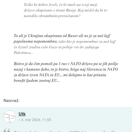
Težko bi dobro živeli, če bi imeli na svoji meji
državo okupirano s strani Rusije. Kaj misliš da bi to
naredilo obrambnim proračunom?
To ali je Ukrajina okupirana od Rusov ali ne je za naš lajf
popolnoma nepomembno,
tako kto je nepomembno za naš lajf
če Izrael zradira celo Gazo in pobije vse do zadnjega
Palestinca...
Bistvo je da čim pomoli pa 1 rus v NATO državo pa se jih pošlje
nazaj v kameno dobo, to je bistvo, briga naj Slovenca in NATO
za države izven NATA in EU... mi delajmo to kar prinaša
benefit ljudem znotraj EU...
Naivnež.
Utk
::
4. mar 2024, 11:55