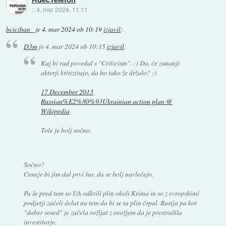
::
4. mar 2024, 11:11
bciciban_
je
4. mar 2024 ob 10:19
izjavil
:
D3m
je
4. mar 2024 ob 10:15
izjavil
:
Kaj bi rad povedal s "Criticism". :) Da, če zunanji
akterji kritizirajo, da bo tako že držalo? :)
17 December 2013
Russian%E2%80%93Ukrainian action plan @
Wikipedia
Tole je bolj sočno.
Sočno?
Ceneje bi jim dal prvi šus, da se bolj navlečejo.
Pa še pred tem so UA odkrili plin okoli Krima in so z evropskimi
podjetji začeli delat na tem da bi se ta plin črpal. Rusija pa kot
"dober sosed" je začela rožljat z orožjem da je prestrašila
investitorje.