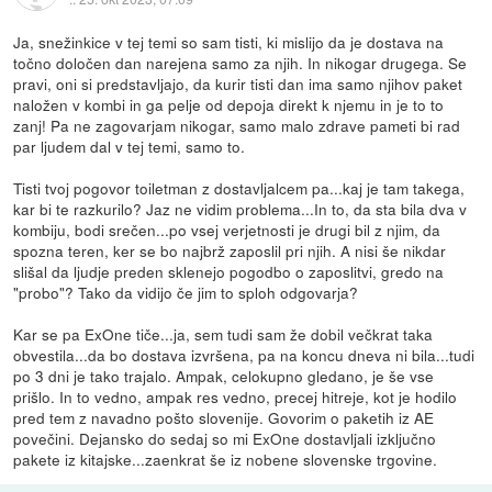
Ja, snežinkice v tej temi so sam tisti, ki mislijo da je dostava na
točno določen dan narejena samo za njih. In nikogar drugega. Se
pravi, oni si predstavljajo, da kurir tisti dan ima samo njihov paket
naložen v kombi in ga pelje od depoja direkt k njemu in je to to
zanj! Pa ne zagovarjam nikogar, samo malo zdrave pameti bi rad
par ljudem dal v tej temi, samo to.
Tisti tvoj pogovor toiletman z dostavljalcem pa...kaj je tam takega,
kar bi te razkurilo? Jaz ne vidim problema...In to, da sta bila dva v
kombiju, bodi srečen...po vsej verjetnosti je drugi bil z njim, da
spozna teren, ker se bo najbrž zaposlil pri njih. A nisi še nikdar
slišal da ljudje preden sklenejo pogodbo o zaposlitvi, gredo na
"probo"? Tako da vidijo če jim to sploh odgovarja?
Kar se pa ExOne tiče...ja, sem tudi sam že dobil večkrat taka
obvestila...da bo dostava izvršena, pa na koncu dneva ni bila...tudi
po 3 dni je tako trajalo. Ampak, celokupno gledano, je še vse
prišlo. In to vedno, ampak res vedno, precej hitreje, kot je hodilo
pred tem z navadno pošto slovenije. Govorim o paketih iz AE
povečini. Dejansko do sedaj so mi ExOne dostavljali izključno
pakete iz kitajske...zaenkrat še iz nobene slovenske trgovine.