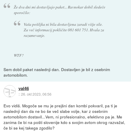
Že dva dni mi dostavljajo paket... Ravnokar dobil sledeče
sporočilo:
Vaša pošiljka ni bila dostavljena zaradi višje sile.
Za več informacij pokličite 081 601 751. Hvala za
razumevanje.
WTF?
Sem dobil paket naslednji dan. Dostavljen je bil z osebnim
avtomobilom.
val46
::
26. okt 2023, 06:56
Evo vidiš. Mogoče se mu je prejšni dan kombi pokvaril, pa ti je
naslednji dan da ne bo še več slabe volje, kar z osebnim
avtomobilom dostavil...Vem, ni profesionalno, efektivno pa je. Me
zanima če bi na pošti slovenije kdo s svojim avtom okrog razvažal,
če bi se kej takega zgodilo?