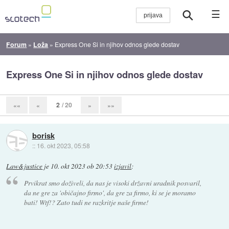
☰
Forum
»
Loža
»
Express One Si in njihov odnos glede dostav
Express One Si in njihov odnos glede dostav
2
/ 20
««
«
»
»»
borisk
::
16. okt 2023, 05:58
Law&justice
je
10. okt 2023 ob 20:53
izjavil
:
Prvikrat smo doživeli, da nas je visoki državni uradnik posvaril,
da ne gre za 'običajno firmo', da gre za firmo, ki se je moramo
bati! Wtf!? Zato tudi ne razkritje naše firme!