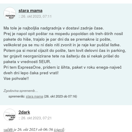
stara mama
::
26. okt 2023, 07:11
Ma tole je najboljša nadgradnja v dostavi zadnje čase.
Prej je napol opit poštar na mopedu popoldan ob treh-štirih nosil
pakete do hiše, trajalo je par dni da se premakne iz pošte,
velikokrat pa se mu ni dalo niti zvonit in je raje kar puščal listke.
Potem pa si moral cijazit do pošte, tam lovit delovni čas in parking,
ter gnjavit neorganizirane tete na šalterju da si nekak prišel do
paketa v vrednosti 5EUR.
Pri tem ExpressOne, pridem iz šihta, paket v roku enega-največ
dveh dni lepo čaka pred vrati!
Vse pohvale!!
Zgodovina sprememb…
spremenilo:
stara mama
(
26. okt 2023 ob 07:16
)
2dark
::
26. okt 2023, 07:21
val46
je
26. okt 2023 ob 06:56
izjavil
: