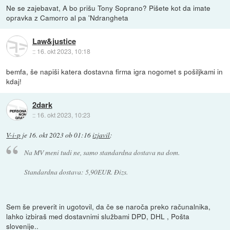
Ne se zajebavat, A bo prišu Tony Soprano? Pišete kot da imate
opravka z Camorro al pa 'Ndrangheta
Law&justice
::
16. okt 2023, 10:18
bemfa, še napiši katera dostavna firma igra nogomet s pošiljkami in
kdaj!
2dark
::
16. okt 2023, 10:23
V-i-p
je
16. okt 2023 ob 01:16
izjavil
:
Na MV meni tudi ne, samo standardna dostava na dom.
Standardna dostava: 5,90EUR. Đizs.
Sem še preverit in ugotovil, da če se naroča preko računalnika,
lahko izbiraš med dostavnimi službami DPD, DHL , Pošta
slovenije..