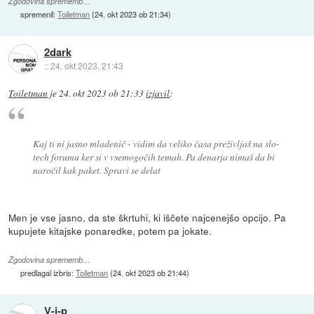
Zgodovina sprememb…
spremenil:
Toiletman
(
24. okt 2023 ob 21:34
)
2dark
::
24. okt 2023, 21:43
Toiletman
je
24. okt 2023 ob 21:33
izjavil
:
Kaj ti ni jasno mladenič - vidim da veliko časa preživljaš na slo-
tech forumu ker si v vsemogočih temah. Pa denarja nimaš da bi
naročil kak paket. Spravi se delat
Men je vse jasno, da ste škrtuhi, ki iščete najcenejšo opcijo. Pa
kupujete kitajske ponaredke, potem pa jokate.
Zgodovina sprememb…
predlagal izbris:
Toiletman
(
24. okt 2023 ob 21:44
)
V-i-p