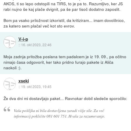
AKOS, ti so lepo odstopili na TIRS, to je pa to. Razumljivo, ker JS
rabi nujno še kaj plače dvignit, pa še par tisoč dodatno zaposlit.
Bom pa vsako priložnost izkoristil, da kritiziram... imam dovolilnico,
za katero sem plačal več kot sto evrov.
V-i-p
::
16. okt 2023, 22:46
Moja zadnja pritožba poslana tem padalcem je iz 19. 09., pa očitno
nimajo časa odgovorit, ker tako pridno furajo pakete iz Aliča
naokoli :).
xseki
::
19. okt 2023, 19:45
Že dva dni mi dostavljajo paket... Ravnokar dobil sledeče sporočilo:
Vaša pošiljka ni bila dostavljena zaradi višje sile. Za več
informacij pokličite 081 601 751. Hvala za razumevanje.