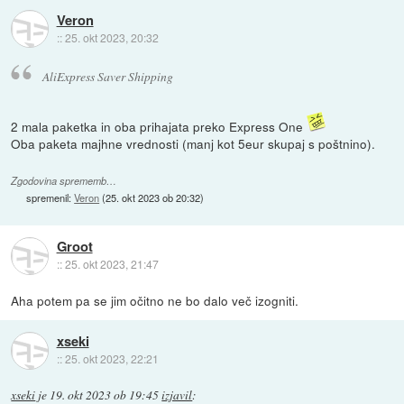
Veron
::
25. okt 2023, 20:32
AliExpress Saver Shipping
2 mala paketka in oba prihajata preko Express One
Oba paketa majhne vrednosti (manj kot 5eur skupaj s poštnino).
Zgodovina sprememb…
spremenil:
Veron
(
25. okt 2023 ob 20:32
)
Groot
::
25. okt 2023, 21:47
Aha potem pa se jim očitno ne bo dalo več izogniti.
xseki
::
25. okt 2023, 22:21
xseki
je
19. okt 2023 ob 19:45
izjavil
: