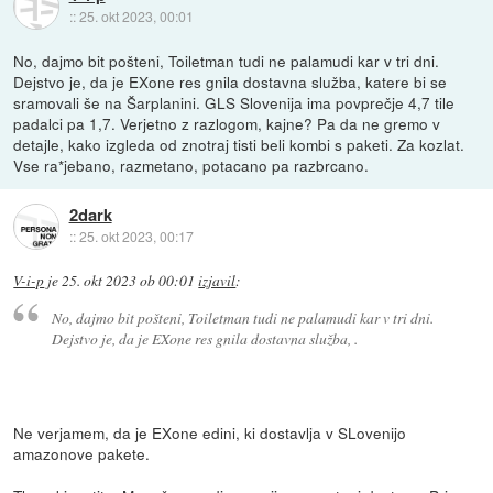
::
25. okt 2023, 00:01
No, dajmo bit pošteni, Toiletman tudi ne palamudi kar v tri dni.
Dejstvo je, da je EXone res gnila dostavna služba, katere bi se
sramovali še na Šarplanini. GLS Slovenija ima povprečje 4,7 tile
padalci pa 1,7. Verjetno z razlogom, kajne? Pa da ne gremo v
detajle, kako izgleda od znotraj tisti beli kombi s paketi. Za kozlat.
Vse ra*jebano, razmetano, potacano pa razbrcano.
2dark
::
25. okt 2023, 00:17
V-i-p
je
25. okt 2023 ob 00:01
izjavil
:
No, dajmo bit pošteni, Toiletman tudi ne palamudi kar v tri dni.
Dejstvo je, da je EXone res gnila dostavna služba, .
Ne verjamem, da je EXone edini, ki dostavlja v SLovenijo
amazonove pakete.