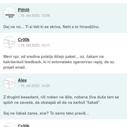
Pithlit
::
16. okt 2023, 13:59
Dej ne no... Ti si tisti ki se skriva. Nehi s to hinavščino.
Cr00k
::
16. okt 2023, 14:11
Meni npr. od sredine poletja iščejo paket... oz. čakam na
kakršenkoli feedback, ki ni avtomatsko zgeneriran reply, da so
prejeli email.
Ales
::
16. okt 2023, 14:35
Z drugimi besedami, nič noben ne išče, nobena živa duša tam se
sploh ne zaveda, da obstajaš ali da na karkoli "čakaš".
Saj ne čakaš zares, ane? To samo tako praviš...
Cr00k