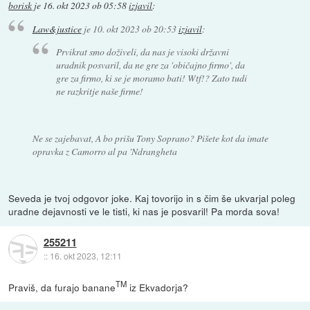
borisk
je
16. okt 2023 ob 05:58
izjavil
:
Law&justice
je
10. okt 2023 ob 20:53
izjavil
:
Prvikrat smo doživeli, da nas je visoki državni
uradnik posvaril, da ne gre za 'običajno firmo', da
gre za firmo, ki se je moramo bati! Wtf!? Zato tudi
ne razkritje naše firme!
Ne se zajebavat, A bo prišu Tony Soprano? Pišete kot da imate
opravka z Camorro al pa 'Ndrangheta
Seveda je tvoj odgovor joke. Kaj tovorijo in s čim še ukvarjal poleg
uradne dejavnosti ve le tisti, ki nas je posvaril! Pa morda sova!
255211
::
16. okt 2023, 12:11
TM
Praviš, da furajo banane
iz Ekvadorja?