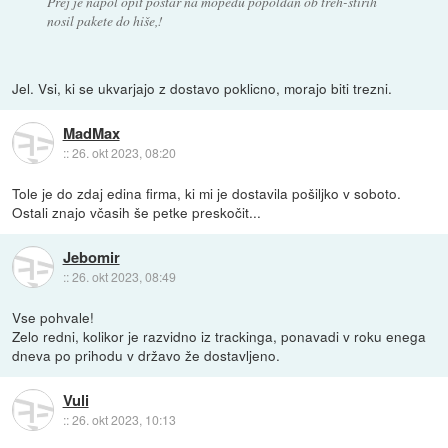
Prej je napol opit poštar na mopedu popoldan ob treh-štirih
nosil pakete do hiše,!
Jel. Vsi, ki se ukvarjajo z dostavo poklicno, morajo biti trezni.
MadMax
::
26. okt 2023, 08:20
Tole je do zdaj edina firma, ki mi je dostavila pošiljko v soboto.
Ostali znajo včasih še petke preskočit...
Jebomir
::
26. okt 2023, 08:49
Vse pohvale!
Zelo redni, kolikor je razvidno iz trackinga, ponavadi v roku enega
dneva po prihodu v državo že dostavljeno.
Vuli
::
26. okt 2023, 10:13