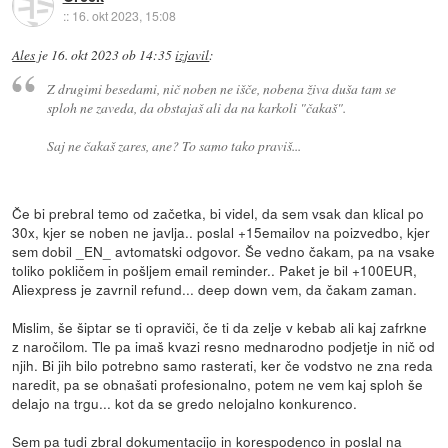
::
16. okt 2023, 15:08
Ales
je
16. okt 2023 ob 14:35
izjavil
:
Z drugimi besedami, nič noben ne išče, nobena živa duša tam se
sploh ne zaveda, da obstajaš ali da na karkoli "čakaš".
Saj ne čakaš zares, ane? To samo tako praviš...
Če bi prebral temo od začetka, bi videl, da sem vsak dan klical po
30x, kjer se noben ne javlja.. poslal +15emailov na poizvedbo, kjer
sem dobil _EN_ avtomatski odgovor. Še vedno čakam, pa na vsake
toliko pokličem in pošljem email reminder.. Paket je bil +100EUR,
Aliexpress je zavrnil refund... deep down vem, da čakam zaman.
Mislim, še šiptar se ti opraviči, če ti da zelje v kebab ali kaj zafrkne
z naročilom. Tle pa imaš kvazi resno mednarodno podjetje in nič od
njih. Bi jih bilo potrebno samo rasterati, ker če vodstvo ne zna reda
naredit, pa se obnašati profesionalno, potem ne vem kaj sploh še
delajo na trgu... kot da se gredo nelojalno konkurenco.
Sem pa tudi zbral dokumentacijo in korespodenco in poslal na