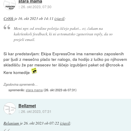
stara mama
::
26. okt 2023, 07:30
Cr00k
je
16. okt 2023 ob 14:11
izjavil
:
Meni npr. od sredine poletja iščejo paket... oz. čakam na
kakršenkoli feedback, ki ni avtomatsko zgeneriran reply, da so
prejeli email.
Si kar predstavljam: Ekipa ExpressOne ima namensko zaposlenih
par ljudi z mesečno plačo ter nalogo, da hodijo z lučko po njihovem
skladišču že par mesecev ter iščejo izgubljeni paket od @crook-a
Kere komedije
Zgodovina sprememb…
spremenilo:
stara mama
(
26. okt 2023 ob 07:31
)
Bellzmet
::
26. okt 2023, 07:31
Relanium
je
26. okt 2023 ob 07:22
izjavil
: