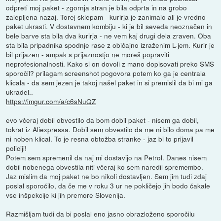
odpreti moj paket - zgornja stran je bila odprta in na grobo
zalepljena nazaj. Torej sklepam - kurirja je zanimalo ali je vredno
paket ukrasti. V dostavnem kombiju - ki je bil seveda neoznačen in
bele barve sta bila dva kurirja - ne vem kaj drugi dela zraven. Oba
sta bila pripadnika spodnje rase z običajno izraženim L-jem. Kurir je
bil prijazen - ampak s prijaznostjo ne moreš popraviti
neprofesionalnosti. Kako si on dovoli z mano dopisovati preko SMS
sporočil? prilagam screenshot pogovora potem ko ga je centrala
klicala - da sem jezen je takoj našel paket in si premislil da bi mi ga
ukradel..
https://imgur.com/a/c6sNuQZ
evo včeraj dobil obvestilo da bom dobil paket - nisem ga dobil,
tokrat iz Aliexpressa. Dobil sem obvestilo da me ni bilo doma pa me
ni noben klical. To je resna obtožba stranke - jaz bi to prijavil
policiji!
Potem sem spremenil da naj mi dostavijo na Petrol. Danes nisem
dobil nobenega obvestila niti včeraj ko sem naredil spremembo.
Jaz mislim da moj paket ne bo nikoli dostavljen. Sem jim tudi zdaj
poslal sporočilo, da če me v roku 3 ur ne pokličejo jih bodo čakale
vse inšpekcije ki jih premore Slovenija.
Razmišljam tudi da bi poslal eno jasno obrazloženo sporočilu