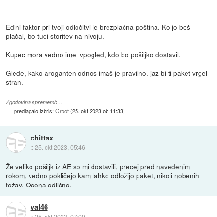
Edini faktor pri tvoji odločitvi je brezplačna poština. Ko jo boš
plačal, bo tudi storitev na nivoju.
Kupec mora vedno imet vpogled, kdo bo pošiljko dostavil.
Glede, kako aroganten odnos imaš je pravilno. jaz bi ti paket vrgel
stran.
Zgodovina sprememb…
predlagalo izbris:
Groot
(
25. okt 2023 ob 11:33
)
chittax
::
25. okt 2023, 05:46
Že veliko pošiljk iz AE so mi dostavili, precej pred navedenim
rokom, vedno pokličejo kam lahko odložijo paket, nikoli nobenih
težav. Ocena odlično.
val46
::
25. okt 2023, 07:09