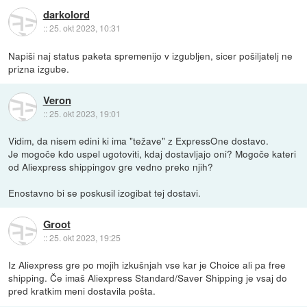
darkolord
::
25. okt 2023, 10:31
Napiši naj status paketa spremenijo v izgubljen, sicer pošiljatelj ne
prizna izgube.
Veron
::
25. okt 2023, 19:01
Vidim, da nisem edini ki ima "težave" z ExpressOne dostavo.
Je mogoče kdo uspel ugotoviti, kdaj dostavljajo oni? Mogoče kateri
od Aliexpress shippingov gre vedno preko njih?
Enostavno bi se poskusil izogibat tej dostavi.
Groot
::
25. okt 2023, 19:25
Iz Aliexpress gre po mojih izkušnjah vse kar je Choice ali pa free
shipping. Če imaš Aliexpress Standard/Saver Shipping je vsaj do
pred kratkim meni dostavila pošta.