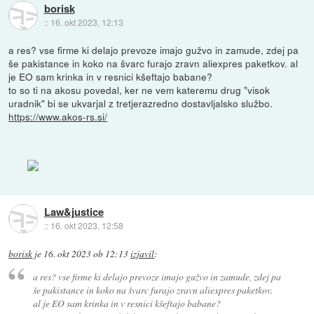
borisk
::
16. okt 2023, 12:13
a res? vse firme ki delajo prevoze imajo gužvo in zamude, zdej pa
še pakistance in koko na švarc furajo zravn aliexpres paketkov. al
je EO sam krinka in v resnici kšeftajo babane?
to so ti na akosu povedal, ker ne vem kateremu drug "visok
uradnik" bi se ukvarjal z tretjerazredno dostavljalsko službo.
https://www.akos-rs.si/
Law&justice
::
16. okt 2023, 12:58
borisk
je
16. okt 2023 ob 12:13
izjavil
:
a res? vse firme ki delajo prevoze imajo gužvo in zamude, zdej pa
še pakistance in koko na švarc furajo zravn aliexpres paketkov.
al je EO sam krinka in v resnici kšeftajo babane?