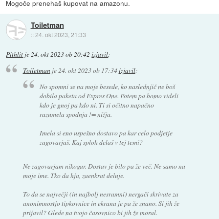
Mogoče prenehaš kupovat na amazonu.
Toiletman
::
24. okt 2023, 21:33
Pithlit
je
24. okt 2023 ob 20:42
izjavil
:
Toiletman
je
24. okt 2023 ob 17:34
izjavil
:
No spomni se na moje besede, ko naslednjič ne boš
dobila paketa od Expres One. Potem pa bomo videli
kdo je gnoj pa kdo ni. Ti si očitno napačno
razumela spodnja != nižja.
Imela si eno uspešno dostavo pa kar celo podjetje
zagovarjaš. Kaj sploh delaš v tej temi?
Ne zagovarjam nikogar. Dostav je bilo pa že več. Ne samo na
moje ime. Tko da hja, zaenkrat deluje.
To da se največji (in najbolj nesramni) nergači skrivate za
anonimnostjo tipkovnice in ekrana je pa že znano. Si jih že
prijavil? Glede na tvojo časovnico bi jih že moral.