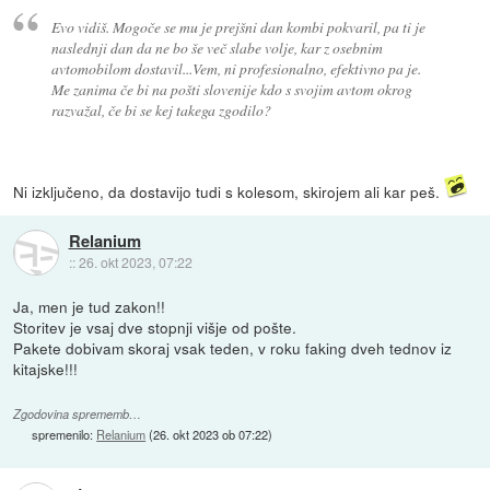
Evo vidiš. Mogoče se mu je prejšni dan kombi pokvaril, pa ti je
naslednji dan da ne bo še več slabe volje, kar z osebnim
avtomobilom dostavil...Vem, ni profesionalno, efektivno pa je.
Me zanima če bi na pošti slovenije kdo s svojim avtom okrog
razvažal, če bi se kej takega zgodilo?
Ni izključeno, da dostavijo tudi s kolesom, skirojem ali kar peš.
Relanium
::
26. okt 2023, 07:22
Ja, men je tud zakon!!
Storitev je vsaj dve stopnji višje od pošte.
Pakete dobivam skoraj vsak teden, v roku faking dveh tednov iz
kitajske!!!
Zgodovina sprememb…
spremenilo:
Relanium
(
26. okt 2023 ob 07:22
)