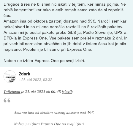
Drugače ti res ne bi smel nič iskati v tej temi, ker nimaš pojma. Ne
rabiš komentirati kar tako o enih temah samo zato da si zapolniš
čas.
Amazon ima od oktobra zastonj dostavo nad 59€. Naročil sem kar
nekaj stvari in so mi eno naročilo razdelili na 5 različnih paketov.
Amazon mi je poslal pakete preko GLS-ja, Pošte Slovenije, UPS-a,
DPD-ja in Express One. Vse pakete sem prejel v razmaku 2 dni. In
pri vseh bil normalno obveščen in jih dobil v tistem času kot je bilo
napisano. Problem je bil samo pri Express One.
Noben ne izbira Express One po svoji izbiri.
2dark
::
25. okt 2023, 03:32
Toiletman
je
25. okt 2023 ob 00:48
izjavil
:
Amazon ima od oktobra zastonj dostavo nad 59€.
Noben ne izbira Express One po svoji izbiri.