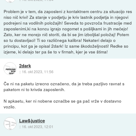
Problem je v tem, da zaposleni z kontaktnem centru za situacijo res
niso nič krivi! Za stanje v podjetju je kriv lastnik podjetja in njegovi
podrejeni na vodilnih položajih! Seveda to povzroča frustracije med
zaposlenimi,ki na koncu igrajo nogomet s pošiljkami in jih mečejo!
Zato, ker ne morejo nič storiti, da bi se jim izboljšal položaj! Potem
so tu dostavljaci! Ti so različnega kalibra! Nekateri delajo o
principu, kot ga je opisal 2dark! Iz same škodoželjnosti! Redke so
izjeme, ki delajo ter pa še to v firmah, kjer je vse štima!
2dark
::
16. okt 2023, 11:56
Če ni na paketu izrecno označeno, da je treba pazljivo ravnat s
paketom ni to krivda zaposlenih.
N apkaetu, ker ni nobene označbe se ga pač vrže v dostavno
vozilo.
Law&justice
::
16. okt 2023, 12:01