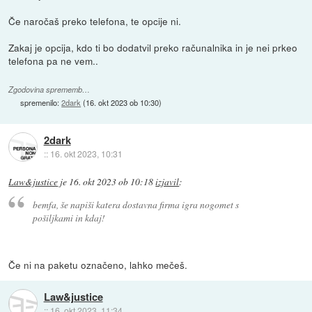
Če naročaš preko telefona, te opcije ni.
Zakaj je opcija, kdo ti bo dodatvil preko računalnika in je nei prkeo
telefona pa ne vem..
Zgodovina sprememb…
spremenilo:
2dark
(
16. okt 2023 ob 10:30
)
2dark
::
16. okt 2023, 10:31
Law&justice
je
16. okt 2023 ob 10:18
izjavil
:
bemfa, še napiši katera dostavna firma igra nogomet s
pošiljkami in kdaj!
Če ni na paketu označeno, lahko mečeš.
Law&justice
::
16. okt 2023, 11:34