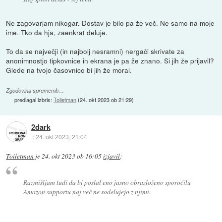
Ne zagovarjam nikogar. Dostav je bilo pa že več. Ne samo na moje
ime. Tko da hja, zaenkrat deluje.
To da se največji (in najbolj nesramni) nergači skrivate za
anonimnostjo tipkovnice in ekrana je pa že znano. Si jih že prijavil?
Glede na tvojo časovnico bi jih že moral.
Zgodovina sprememb…
predlagal izbris:
Toiletman
(
24. okt 2023 ob 21:29
)
2dark
::
24. okt 2023, 21:04
Toiletman
je
24. okt 2023 ob 16:05
izjavil
:
Razmišljam tudi da bi poslal eno jasno obrazloženo sporočilu
Amazon supportu naj več ne sodelujejo z njimi.