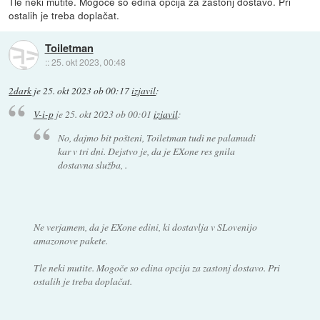
Tle neki mutite. Mogoče so edina opcija za zastonj dostavo. Pri
ostalih je treba doplačat.
Toiletman
::
25. okt 2023, 00:48
2dark
je
25. okt 2023 ob 00:17
izjavil
:
V-i-p
je
25. okt 2023 ob 00:01
izjavil
:
No, dajmo bit pošteni, Toiletman tudi ne palamudi
kar v tri dni. Dejstvo je, da je EXone res gnila
dostavna služba, .
Ne verjamem, da je EXone edini, ki dostavlja v SLovenijo
amazonove pakete.
Tle neki mutite. Mogoče so edina opcija za zastonj dostavo. Pri
ostalih je treba doplačat.