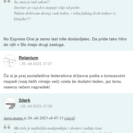
Ja, men je tud zakon!!
Storitev je vsaj dve stopnji višje od pošte.
Pakete dobivam skoraj vsak teden, v roku faking dveh tednov iz
kitajske!!!
No Express One je samo last mile dostavljalec. Da pride tako hitro
do njih v Slo imajo drugi zasluge.
Relanium
::
26. okt 2023, 07:37
Če si je prej socialistična federativna državna pošta s tomosovimi
mopedi (vsaj tistih nimajo več) vzela še dodatni teden, jaz temu
vseeno rečem napredek!
2dark
::
26. okt 2023, 07:39
stara mama
je
26. okt 2023 ob 07:11
izjavil
:
Ma tole je najboljša nadgradnja v dostavi zadnje čase.