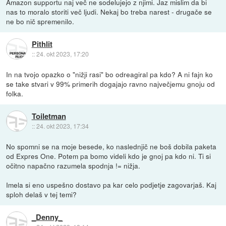
Amazon supportu naj več ne sodelujejo z njimi. Jaz mislim da bi
nas to moralo storiti več ljudi. Nekaj bo treba narest - drugače se
ne bo nič spremenilo.
Pithlit
::
24. okt 2023, 17:20
In na tvojo opazko o "nižji rasi" bo odreagiral pa kdo? A ni fajn ko
se take stvari v 99% primerih dogajajo ravno največjemu gnoju od
folka.
Toiletman
::
24. okt 2023, 17:34
No spomni se na moje besede, ko naslednjič ne boš dobila paketa
od Expres One. Potem pa bomo videli kdo je gnoj pa kdo ni. Ti si
očitno napačno razumela spodnja != nižja.
Imela si eno uspešno dostavo pa kar celo podjetje zagovarjaš. Kaj
sploh delaš v tej temi?
_Denny_