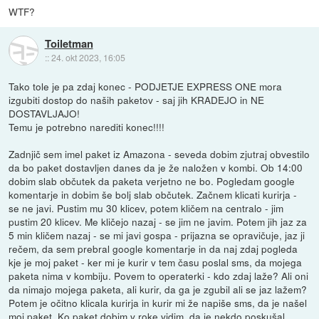
WTF?
Toiletman
::
24. okt 2023, 16:05
Tako tole je pa zdaj konec - PODJETJE EXPRESS ONE mora
izgubiti dostop do naših paketov - saj jih KRADEJO in NE
DOSTAVLJAJO!
Temu je potrebno narediti konec!!!!
Zadnjič sem imel paket iz Amazona - seveda dobim zjutraj obvestilo
da bo paket dostavljen danes da je že naložen v kombi. Ob 14:00
dobim slab občutek da paketa verjetno ne bo. Pogledam google
komentarje in dobim še bolj slab občutek. Začnem klicati kurirja -
se ne javi. Pustim mu 30 klicev, potem kličem na centralo - jim
pustim 20 klicev. Me kličejo nazaj - se jim ne javim. Potem jih jaz za
5 min kličem nazaj - se mi javi gospa - prijazna se opravičuje, jaz ji
rečem, da sem prebral google komentarje in da naj zdaj pogleda
kje je moj paket - ker mi je kurir v tem času poslal sms, da mojega
paketa nima v kombiju. Povem to operaterki - kdo zdaj laže? Ali oni
da nimajo mojega paketa, ali kurir, da ga je zgubil ali se jaz lažem?
Potem je očitno klicala kurirja in kurir mi že napiše sms, da je našel
moj paket. Ko paket dobim v roke vidim, da je nekdo poskušal