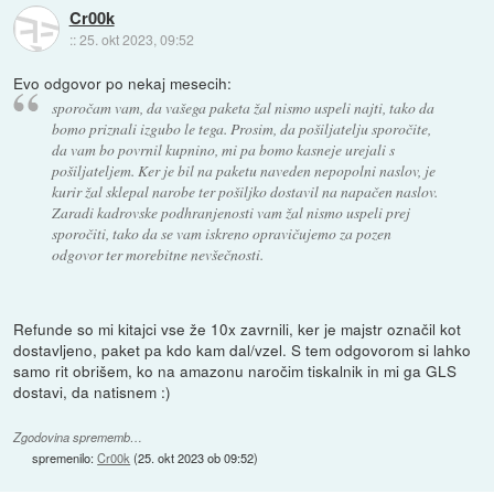
Cr00k
::
25. okt 2023, 09:52
Evo odgovor po nekaj mesecih:
sporočam vam, da vašega paketa žal nismo uspeli najti, tako da
bomo priznali izgubo le tega. Prosim, da pošiljatelju sporočite,
da vam bo povrnil kupnino, mi pa bomo kasneje urejali s
pošiljateljem. Ker je bil na paketu naveden nepopolni naslov, je
kurir žal sklepal narobe ter pošiljko dostavil na napačen naslov.
Zaradi kadrovske podhranjenosti vam žal nismo uspeli prej
sporočiti, tako da se vam iskreno opravičujemo za pozen
odgovor ter morebitne nevšečnosti.
Refunde so mi kitajci vse že 10x zavrnili, ker je majstr označil kot
dostavljeno, paket pa kdo kam dal/vzel. S tem odgovorom si lahko
samo rit obrišem, ko na amazonu naročim tiskalnik in mi ga GLS
dostavi, da natisnem :)
Zgodovina sprememb…
spremenilo:
Cr00k
(
25. okt 2023 ob 09:52
)