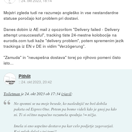
::
24. okt 2023, 18:14
Mojstri zgleda tudi ne razumejo angleško in vse nestandardne
statuse poročajo kot problem pri dostavi.
Danes dobim iz AE mail z opozorilom "Delivery failed - Delivery
attempt unsuccessful", tracking tiste 24-mestne kolobocije na
eurodis.com tudi kaže "delivery problem", potem spremenim jezik
trackinga iz EN v DE in vidim "Verzögerung".
"Zamuda" in "neuspešna dostava" torej po njihovo pomeni čisto
isto...
Pithlit
::
24. okt 2023, 20:42
Toiletman
je
24. okt 2023 ob 17:34
izjavil
:
No spomni se na moje besede, ko naslednjič ne boš dobila
paketa od Expres One. Potem pa bomo videli kdo je gnoj pa kdo
ni. Ti si očitno napačno razumela spodnja != nižja.
Imela si eno uspešno dostavo pa kar celo podjetje zagovarjaš.
Kaj sploh delaš v tej temi?