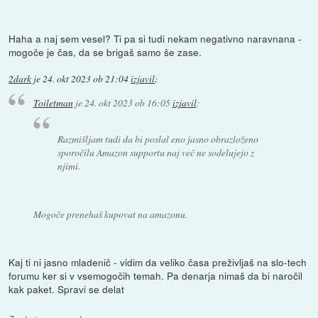
Haha a naj sem vesel? Ti pa si tudi nekam negativno naravnana -
mogoče je čas, da se brigaš samo še zase.
2dark
je
24. okt 2023 ob 21:04
izjavil
:
Toiletman
je
24. okt 2023 ob 16:05
izjavil
:
Razmišljam tudi da bi poslal eno jasno obrazloženo
sporočilu Amazon supportu naj več ne sodelujejo z
njimi.
Mogoče prenehaš kupovat na amazonu.
Kaj ti ni jasno mladenič - vidim da veliko časa preživljaš na slo-tech
forumu ker si v vsemogočih temah. Pa denarja nimaš da bi naročil
kak paket. Spravi se delat