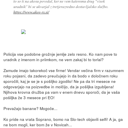
to so ti na akosu povedal, ker ne vem kateremu drug "visok
uradnik" bi se ukvarjal z tretjerazredno dostavljalsko službo.
https://www.akos-rs.si/
Policija vse podobne grožnje jemlje zelo resno. Ko nam pove to
uradnik z imenom in priimkom, ne vem zakaj bi to torlal?
Zamude imajo takorekoč vse firme! Vendar večina firm v razumnem
roku pojasni, da zadevo preučujejo in da bodo v določnem roku
sporočili, kaj je se je s pošiljko zgodilo! Ne pa da tri mesece ne
odgovarjajo na poizvedbe in molčijo, da je pošiljka izgubljena!
Njihova krovna družba pa vam v enem dnevu sporoči, da je vaša
pošiljka že 3 mesece pri EO!
Prevažajo banane? Mogoče...
Ko pride na vrata Soprano, bomo na Slo-tech objavili selfi! A ja, ga
ne bom mogli, ker bom že v Novicah...