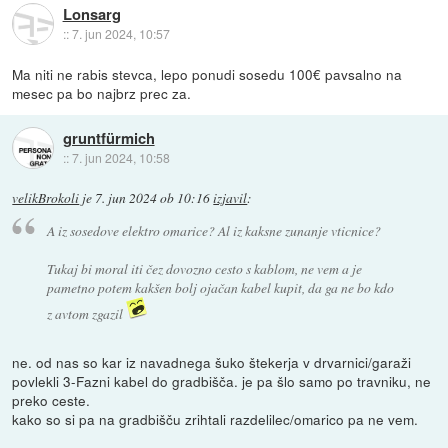
Lonsarg
::
7. jun 2024, 10:57
Ma niti ne rabis stevca, lepo ponudi sosedu 100€ pavsalno na
mesec pa bo najbrz prec za.
gruntfürmich
::
7. jun 2024, 10:58
velikBrokoli
je
7. jun 2024 ob 10:16
izjavil
:
A iz sosedove elektro omarice? Al iz kaksne zunanje vticnice?
Tukaj bi moral iti čez dovozno cesto s kablom, ne vem a je
pametno potem kakšen bolj ojačan kabel kupit, da ga ne bo kdo
z avtom zgazil
ne. od nas so kar iz navadnega šuko štekerja v drvarnici/garaži
povlekli 3-Fazni kabel do gradbišča. je pa šlo samo po travniku, ne
preko ceste.
kako so si pa na gradbišču zrihtali razdelilec/omarico pa ne vem.