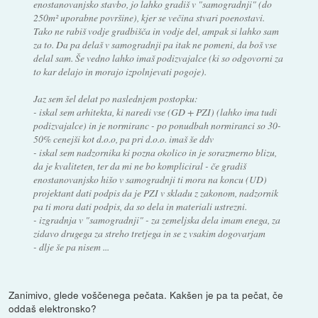
enostanovanjsko stavbo, jo lahko gradiš v "samogradnji" (do
250m² uporabne površine), kjer se večina stvari poenostavi.
Tako ne rabiš vodje gradbišča in vodje del, ampak si lahko sam
za to. Da pa delaš v samogradnji pa itak ne pomeni, da boš vse
delal sam. Še vedno lahko imaš podizvajalce (ki so odgovorni za
to kar delajo in morajo izpolnjevati pogoje).
Jaz sem šel delat po naslednjem postopku:
- iskal sem arhitekta, ki naredi vse (GD + PZI) (lahko ima tudi
podizvajalce) in je normiranc - po ponudbah normiranci so 30-
50% cenejši kot d.o.o, pa pri d.o.o. imaš še ddv
- iskal sem nadzornika ki pozna okolico in je sorazmerno blizu,
da je kvaliteten, ter da mi ne bo kompliciral - če gradiš
enostanovanjsko hišo v samogradnji ti mora na koncu (UD)
projektant dati podpis da je PZI v skladu z zakonom, nadzornik
pa ti mora dati podpis, da so dela in materiali ustrezni.
- izgradnja v "samogradnji" - za zemeljska dela imam enega, za
zidavo drugega za streho tretjega in se z vsakim dogovarjam
- dlje še pa nisem ...
Zanimivo, glede voščenega pečata. Kakšen je pa ta pečat, če
oddaš elektronsko?