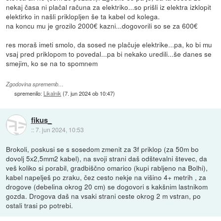
nekaj časa ni plačal računa za elektriko...so prišli iz elektra izklopit
elektirko in našli priklopljen še ta kabel od kolega.
na koncu mu je grozilo 2000€ kazni...dogovorili so se za 600€
res moraš imeti smolo, da sosed ne plačuje elektrike...pa, ko bi mu
vsaj pred priklopom to povedal...pa bi nekako uredili...še danes se
smejim, ko se na to spomnem
Zgodovina sprememb…
spremenilo:
Likalnik
(
7. jun 2024 ob 10:47
)
fikus_
::
7. jun 2024, 10:53
Brokoli, poskusi se s sosedom zmenit za 3f priklop (za 50m bo
dovolj 5x2,5mm2 kabel), na svoji strani daš odštevalni števec, da
veš koliko si porabil, gradbiščno omarico (kupi rabljeno na Bolhi),
kabel napelješ po zraku, čez cesto nekje na višino 4+ metrih , za
drogove (debelina okrog 20 cm) se dogovori s kakšnim lastnikom
gozda. Drogova daš na vsaki strani ceste okrog 2 m vstran, po
ostali trasi po potrebi.