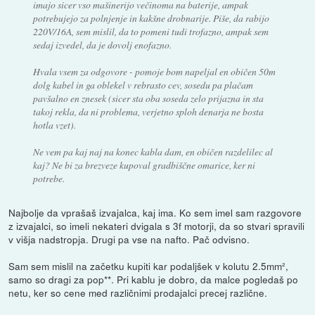
imajo sicer vso mašinerijo večinoma na baterije, ampak
potrebujejo za polnjenje in kakšne drobnarije. Piše, da rabijo
220V/16A, sem mislil, da to pomeni tudi trofazno, ampak sem
sedaj izvedel, da je dovolj enofazno.
Hvala vsem za odgovore - pomoje bom napeljal en običen 50m
dolg kabel in ga oblekel v rebrasto cev, sosedu pa plačam
pavšalno en znesek (sicer sta oba soseda zelo prijazna in sta
takoj rekla, da ni problema, verjetno sploh denarja ne bosta
hotla vzet).
Ne vem pa kaj naj na konec kabla dam, en običen razdelilec al
kaj? Ne bi za brezveze kupoval gradbiščne omarice, ker ni
potrebe.
Najbolje da vprašaš izvajalca, kaj ima. Ko sem imel sam razgovore
z izvajalci, so imeli nekateri dvigala s 3f motorji, da so stvari spravili
v višja nadstropja. Drugi pa vse na nafto. Pač odvisno.
Sam sem mislil na začetku kupiti kar podaljšek v kolutu 2.5mm²,
samo so dragi za pop**. Pri kablu je dobro, da malce pogledaš po
netu, ker so cene med različnimi prodajalci precej različne.