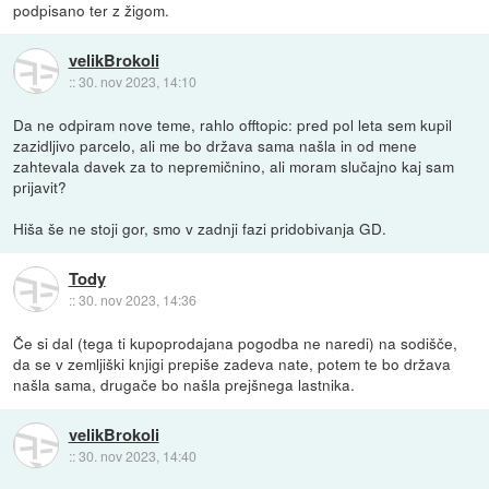
podpisano ter z žigom.
velikBrokoli
::
30. nov 2023, 14:10
Da ne odpiram nove teme, rahlo offtopic: pred pol leta sem kupil
zazidljivo parcelo, ali me bo država sama našla in od mene
zahtevala davek za to nepremičnino, ali moram slučajno kaj sam
prijavit?
Hiša še ne stoji gor, smo v zadnji fazi pridobivanja GD.
Tody
::
30. nov 2023, 14:36
Če si dal (tega ti kupoprodajana pogodba ne naredi) na sodišče,
da se v zemljiški knjigi prepiše zadeva nate, potem te bo država
našla sama, drugače bo našla prejšnega lastnika.
velikBrokoli
::
30. nov 2023, 14:40