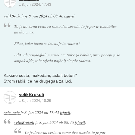
::
8. jun 2024, 17:43
velikBrokoli
je
8. jun 2024 ob 08:46
izjavil
:
To je dovozna cesta za samo dva soseda, to je par avtomobilov
na dan max.
Fikus, kako tocno se imenuje ta zadeva?
Edit: ah pogooglal in našel "ščitnike za kable", prav poceni niso
ampak ajde, tole zgleda najbolj simple zadeva.
Kakšne cesta, makedam, asfalt beton?
Strom rabiš, ce ne drugegaa za luci.
velikBrokoli
::
8. jun 2024, 18:29
nejc_nejc
je
8. jun 2024 ob 17:43
izjavil
:
velikBrokoli
je
8. jun 2024 ob 08:46
izjavil
:
To je dovozna cesta za samo dva soseda, to je par