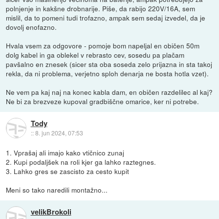
polnjenje in kakšne drobnarije. Piše, da rabijo 220V/16A, sem
mislil, da to pomeni tudi trofazno, ampak sem sedaj izvedel, da je
dovolj enofazno.
Hvala vsem za odgovore - pomoje bom napeljal en običen 50m
dolg kabel in ga oblekel v rebrasto cev, sosedu pa plačam
pavšalno en znesek (sicer sta oba soseda zelo prijazna in sta takoj
rekla, da ni problema, verjetno sploh denarja ne bosta hotla vzet).
Ne vem pa kaj naj na konec kabla dam, en običen razdelilec al kaj?
Ne bi za brezveze kupoval gradbiščne omarice, ker ni potrebe.
Tody
::
8. jun 2024, 07:53
1. Vprašaj ali imajo kako vtičnico zunaj
2. Kupi podaljšek na roli kjer ga lahko raztegnes.
3. Lahko gres se zascisto za cesto kupit
Meni so tako naredili montažno...
velikBrokoli