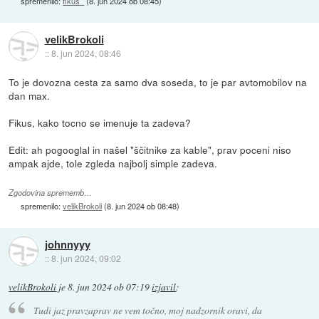
spremenilo:
fikus_
(
8. jun 2024 ob 08:45
)
velikBrokoli
::
8. jun 2024, 08:46
To je dovozna cesta za samo dva soseda, to je par avtomobilov na
dan max.
Fikus, kako tocno se imenuje ta zadeva?
Edit: ah pogooglal in našel "ščitnike za kable", prav poceni niso
ampak ajde, tole zgleda najbolj simple zadeva.
Zgodovina sprememb…
spremenilo:
velikBrokoli
(
8. jun 2024 ob 08:48
)
johnnyyy
::
8. jun 2024, 09:02
velikBrokoli
je
8. jun 2024 ob 07:19
izjavil
:
Tudi jaz pravzaprav ne vem točno, moj nadzornik oravi, da