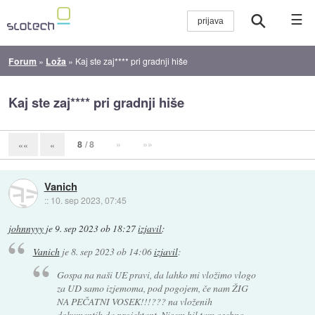
☰
Forum
»
Loža
»
Kaj ste zaj**** pri gradnji hiše
Kaj ste zaj**** pri gradnji hiše
8
/ 8
»
»»
««
«
Vanich
::
10. sep 2023, 07:45
johnnyyy
je
9. sep 2023 ob 18:27
izjavil
:
Vanich
je
8. sep 2023 ob 14:06
izjavil
:
Gospa na naši UE pravi, da lahko mi vložimo vlogo
za UD samo
izjemoma
, pod pogojem, če nam ŽIG
NA PEČATNI VOSEK!!!??? na vloženih
dokumentih da projektant. Nisem bil tam osebno,