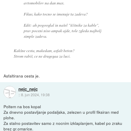
avtomobilov na dan max.
Fikus, kako tocno se imenuje ta zadeva?
Edit: ah pogooglal in našel "ščitnike za kable",
prav poceni niso ampak ajde, tole zgleda najbolj
simple zadeva.
Kakšne cesta, makedam, asfalt beton?
Strom rabiš, ce ne drugegaa za luci.
Asfaltirana cesta je.
nejc_nejc
::
8. jun 2024, 19:38
Poltem na bos kopal
Za dnevno postavljanje podaljska, zelezen u profil fiksiran med
plohe.
Za stalno postavitev samo z nocnim izklaplanjem, kabel po zraku
brez gr.omarice.