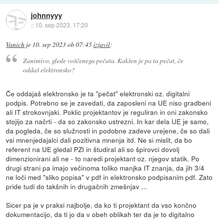
johnnyyy
::
10. sep 2023, 17:20
Vanich
je
10. sep 2023 ob 07:45
izjavil
:
Zanimivo, glede voščenega pečata. Kakšen je pa ta pečat, če
oddaš elektronsko?
Če oddajaš elektronsko je ta "pečat" elektronski oz. digitalni
podpis. Potrebno se je zavedati, da zaposleni na UE niso gradbeni
ali IT strokovnjaki. Poklic projektantov je reguliran in oni zakonsko
stojijo za načrti - da so zakonsko ustrezni. In kar dela UE je samo,
da pogleda, če so služnosti in podobne zadeve urejene, če so dali
vsi mnenjedajalci dali pozitivna mnenja itd. Ne si mislit, da bo
referent na UE gledal PZI in študiral ali so špirovci dovolj
dimenzionirani ali ne - to naredi projektant oz. njegov statik. Po
drugi strani pa imajo večinoma toliko manjka IT znanja, da jih 3/4
ne loči med "sliko popisa" v pdf in elektronsko podpisanim pdf. Zato
pride tudi do takšnih in drugačnih zmešnjav ...
Sicer pa je v praksi najbolje, da ko ti projektant da vso končno
dokumentacijo, da ti jo da v obeh oblikah ter da je to digitalno