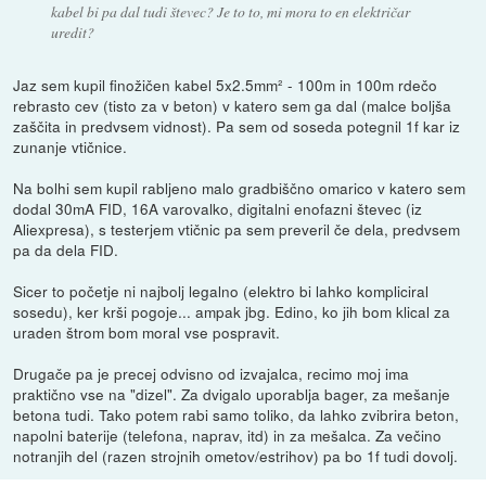
kabel bi pa dal tudi števec? Je to to, mi mora to en električar
uredit?
Jaz sem kupil finožičen kabel 5x2.5mm² - 100m in 100m rdečo
rebrasto cev (tisto za v beton) v katero sem ga dal (malce boljša
zaščita in predvsem vidnost). Pa sem od soseda potegnil 1f kar iz
zunanje vtičnice.
Na bolhi sem kupil rabljeno malo gradbiščno omarico v katero sem
dodal 30mA FID, 16A varovalko, digitalni enofazni števec (iz
Aliexpresa), s testerjem vtičnic pa sem preveril če dela, predvsem
pa da dela FID.
Sicer to početje ni najbolj legalno (elektro bi lahko kompliciral
sosedu), ker krši pogoje... ampak jbg. Edino, ko jih bom klical za
uraden štrom bom moral vse pospravit.
Drugače pa je precej odvisno od izvajalca, recimo moj ima
praktično vse na "dizel". Za dvigalo uporablja bager, za mešanje
betona tudi. Tako potem rabi samo toliko, da lahko zvibrira beton,
napolni baterije (telefona, naprav, itd) in za mešalca. Za večino
notranjih del (razen strojnih ometov/estrihov) pa bo 1f tudi dovolj.