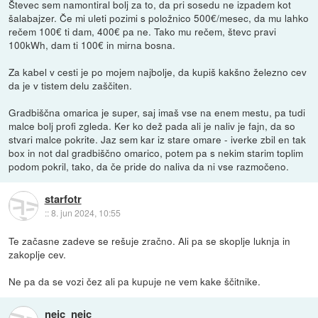
Števec sem namontiral bolj za to, da pri sosedu ne izpadem kot
šalabajzer. Če mi uleti pozimi s položnico 500€/mesec, da mu lahko
rečem 100€ ti dam, 400€ pa ne. Tako mu rečem, števc pravi
100kWh, dam ti 100€ in mirna bosna.
Za kabel v cesti je po mojem najbolje, da kupiš kakšno železno cev
da je v tistem delu zaščiten.
Gradbiščna omarica je super, saj imaš vse na enem mestu, pa tudi
malce bolj profi zgleda. Ker ko dež pada ali je naliv je fajn, da so
stvari malce pokrite. Jaz sem kar iz stare omare - iverke zbil en tak
box in not dal gradbiščno omarico, potem pa s nekim starim toplim
podom pokril, tako, da če pride do naliva da ni vse razmočeno.
starfotr
::
8. jun 2024, 10:55
Te začasne zadeve se rešuje zračno. Ali pa se skoplje luknja in
zakoplje cev.
Ne pa da se vozi čez ali pa kupuje ne vem kake ščitnike.
nejc_nejc