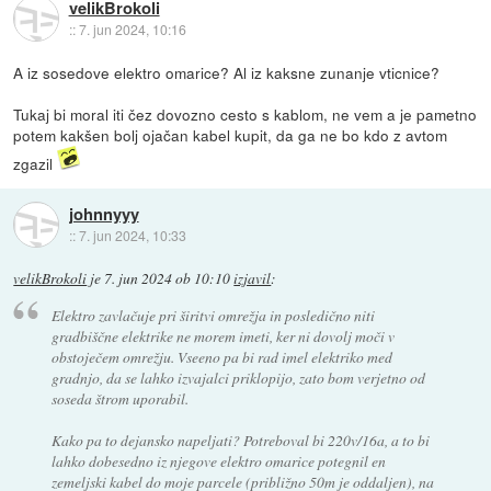
velikBrokoli
::
7. jun 2024, 10:16
A iz sosedove elektro omarice? Al iz kaksne zunanje vticnice?
Tukaj bi moral iti čez dovozno cesto s kablom, ne vem a je pametno
potem kakšen bolj ojačan kabel kupit, da ga ne bo kdo z avtom
zgazil
johnnyyy
::
7. jun 2024, 10:33
velikBrokoli
je
7. jun 2024 ob 10:10
izjavil
:
Elektro zavlačuje pri širitvi omrežja in posledično niti
gradbiščne elektrike ne morem imeti, ker ni dovolj moči v
obstoječem omrežju. Vseeno pa bi rad imel elektriko med
gradnjo, da se lahko izvajalci priklopijo, zato bom verjetno od
soseda štrom uporabil.
Kako pa to dejansko napeljati? Potreboval bi 220v/16a, a to bi
lahko dobesedno iz njegove elektro omarice potegnil en
zemeljski kabel do moje parcele (približno 50m je oddaljen), na