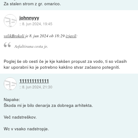
Za stalen strom z gr. omarico.
johnnyyy
::
8. jun 2024, 19:45
velikBrokoli
je
8. jun 2024 ob 18:29
izjavil
:
Asfaltirana cesta je.
Poglej še ob cesti če je kje kakšen propust za vodo, ti so včasih
kar uporabni ko je potrebno kakšno stvar začasno potegniti.
111111111111
::
8. jun 2024, 21:30
Napake:
Škoda mi je bilo denarja za dobrega arhitekta.
Več nadstreškov.
Wc v vsako nadstropje.