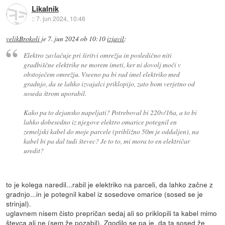
Likalnik
::
7. jun 2024, 10:46
velikBrokoli
je
7. jun 2024 ob 10:10
izjavil
:
Elektro zavlačuje pri širitvi omrežja in posledično niti
gradbiščne elektrike ne morem imeti, ker ni dovolj moči v
obstoječem omrežju. Vseeno pa bi rad imel elektriko med
gradnjo, da se lahko izvajalci priklopijo, zato bom verjetno od
soseda štrom uporabil.
Kako pa to dejansko napeljati? Potreboval bi 220v/16a, a to bi
lahko dobesedno iz njegove elektro omarice potegnil en
zemeljski kabel do moje parcele (približno 50m je oddaljen), na
kabel bi pa dal tudi števec? Je to to, mi mora to en električar
uredit?
to je kolega naredil...rabil je elektriko na parceli, da lahko začne z
gradnjo...in je potegnil kabel iz sosedove omarice (sosed se je
strinjal).
uglavnem nisem čisto prepričan sedaj ali so priklopili ta kabel mimo
števca ali ne (sem že pozabil). Zgodilo se pa je, da ta sosed že