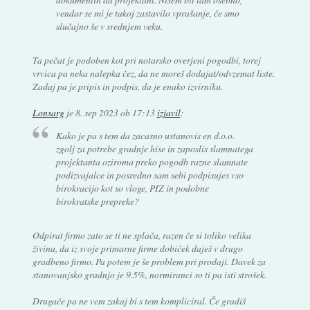
vendar se mi je takoj zastavilo vprašanje, če smo
slučajno še v srednjem veku.
Ta pečat je podoben kot pri notarsko overjeni pogodbi, torej
vrvica pa neka nalepka čez, da ne moreš dodajat/odvzemat liste.
Zadaj pa je pripis in podpis, da je enako izvirniku.
Lonsarg
je
8. sep 2023 ob 17:13
izjavil
:
Kako je pa s tem da zacasno ustanovis en d.o.o.
zgolj za potrebe gradnje hise in zaposlis slamnatega
projektanta oziroma preko pogodb razne slamnate
podizvajalce in posredno sam sebi podpisujes vso
birokracijo kot so vloge, PIZ in podobne
birokratske prepreke?
Odpirat firmo zato se ti ne splača, razen če si toliko velika
živina, da iz svoje primarne firme dobiček daješ v drugo
gradbeno firmo. Pa potem je še problem pri prodaji. Davek za
stanovanjsko gradnjo je 9.5%, normiranci so ti pa isti strošek.
Drugače pa ne vem zakaj bi s tem kompliciral. Če gradiš