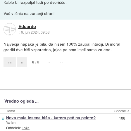
Kable bi razpeljal tudi po dvorišču.
Več vtičnic na zunanji strani.
Eduardo
::
9. jun 2024, 09:53
Največja napaka je bila, da nisem 100% zaupal intuciji. Bi moral
graditi dve hiši vzporedno, jajca pa smo imeli samo za eno.
8
/ 8
»
»»
««
«
Vredno ogleda ...
Tema
Sporočila
»
Nova mala lesena hiša - katera peč na pelete?
106
Vanich
Oddelek:
Loža