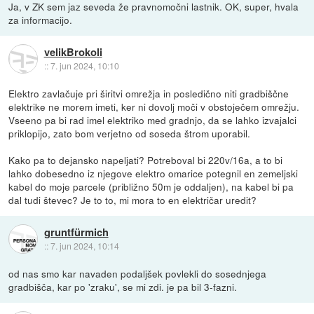
Ja, v ZK sem jaz seveda že pravnomočni lastnik. OK, super, hvala
za informacijo.
velikBrokoli
::
7. jun 2024, 10:10
Elektro zavlačuje pri širitvi omrežja in posledično niti gradbiščne
elektrike ne morem imeti, ker ni dovolj moči v obstoječem omrežju.
Vseeno pa bi rad imel elektriko med gradnjo, da se lahko izvajalci
priklopijo, zato bom verjetno od soseda štrom uporabil.
Kako pa to dejansko napeljati? Potreboval bi 220v/16a, a to bi
lahko dobesedno iz njegove elektro omarice potegnil en zemeljski
kabel do moje parcele (približno 50m je oddaljen), na kabel bi pa
dal tudi števec? Je to to, mi mora to en električar uredit?
gruntfürmich
::
7. jun 2024, 10:14
od nas smo kar navaden podaljšek povlekli do sosednjega
gradbišča, kar po 'zraku', se mi zdi. je pa bil 3-fazni.