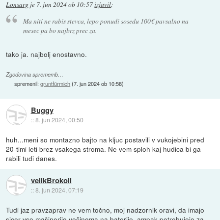
Lonsarg
je
7. jun 2024 ob 10:57
izjavil
:
Ma niti ne rabis stevca, lepo ponudi sosedu 100€ pavsalno na
mesec pa bo najbrz prec za.
tako ja. najbolj enostavno.
Zgodovina sprememb…
spremenil:
gruntfürmich
(
7. jun 2024 ob 10:58
)
Buggy
::
8. jun 2024, 00:50
huh...meni so montazno bajto na kljuc postavili v vukojebini pred
20-timi leti brez vsakega stroma. Ne vem sploh kaj hudica bi ga
rabili tudi danes.
velikBrokoli
::
8. jun 2024, 07:19
Tudi jaz pravzaprav ne vem točno, moj nadzornik oravi, da imajo
sicer vso mašinerijo večinoma na baterije, ampak potrebujejo za