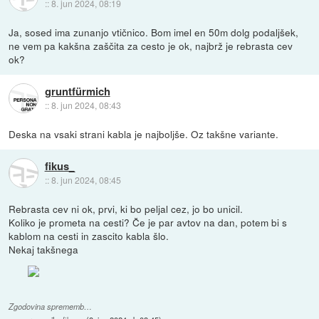
::
8. jun 2024, 08:19
Ja, sosed ima zunanjo vtičnico. Bom imel en 50m dolg podaljšek,
ne vem pa kakšna zaščita za cesto je ok, najbrž je rebrasta cev
ok?
gruntfürmich
::
8. jun 2024, 08:43
Deska na vsaki strani kabla je najboljše. Oz takšne variante.
fikus_
::
8. jun 2024, 08:45
Rebrasta cev ni ok, prvi, ki bo peljal cez, jo bo unicil.
Koliko je prometa na cesti? Če je par avtov na dan, potem bi s
kablom na cesti in zascito kabla šlo.
Nekaj takšnega
Zgodovina sprememb…