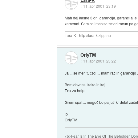
::
11. apr 2001, 23:19
Mah dej kasne 3 dni garancija, garancija je 
zamenat. Sam ce imas se zmeri racun pa gar
Lara-K - http://lara-k.zipp.nu
OrlyTM
::
11. apr 2001, 23:22
Ja ... se men tut zdi ... mam rač in garancijo 
Bom obvestu kako in kaj.
Tnx za help.
Grem spat ... mogoč bo pa jutr kr delat začel 
lp
OrlyTM
--------------------------------------------------
<b>Fear is in The Eye Of The Beholder. Don't