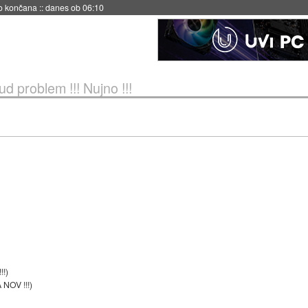
no končana
::
danes ob 06:10
ud problem !!! Nujno !!!
!!)
NOV !!!)