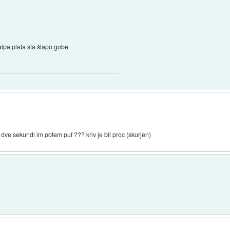
alpa plata sta šlapo gobe
l dve sekundi im potem puf ??? kriv je bil proc (skurjen)