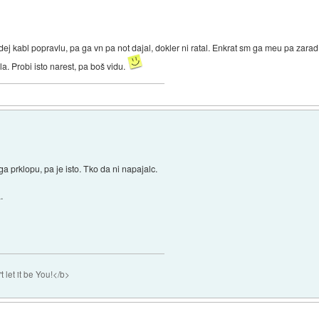
ej kabl popravlu, pa ga vn pa not dajal, dokler ni ratal. Enkrat sm ga meu pa zara
ela. Probi isto narest, pa boš vidu.
ga prklopu, pa je isto. Tko da ni napajalc.
.
 let it be You!</b>