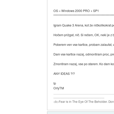
OS = Windows 2000 PRO + SP1
***********************************************
Igram Quake 3 Arena, kot že ničkolikokrat po
Hočem prižgat, nič. Si rečem, OK, neki je z b
Poberem ven vse kartice, probam zalaufat, vent
Dam vse kartice nazaj, odmontiram proc, pre
Zmontiram nazaj, vse po starem. Ko dam kont
ANY IDEAS ?!?
lp
OrlyTM
--------------------------------------------------
<b>Fear is in The Eye Of The Beholder. Don't