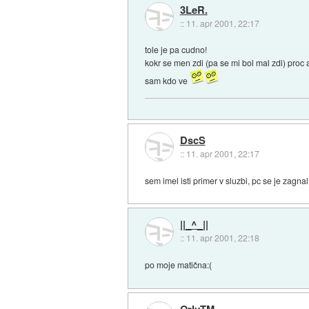
3LeR.
::
11. apr 2001, 22:17
tole je pa cudno!
kokr se men zdi (pa se mi bol mal zdi) proc 
sam kdo ve
DscS
::
11. apr 2001, 22:17
sem imel isti primer v sluzbi, pc se je zagna
||_^_||
::
11. apr 2001, 22:18
po moje matična:(
OrlyTM