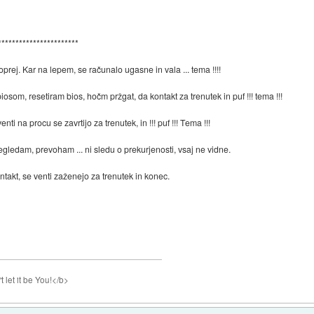
***********************
prej. Kar na lepem, se računalo ugasne in vala ... tema !!!!
iosom, resetiram bios, hočm pržgat, da kontakt za trenutek in puf !!! tema !!!
i na procu se zavrtijo za trenutek, in !!! puf !!! Tema !!!
gledam, prevoham ... ni sledu o prekurjenosti, vsaj ne vidne.
akt, se venti zaženejo za trenutek in konec.
 let it be You!</b>