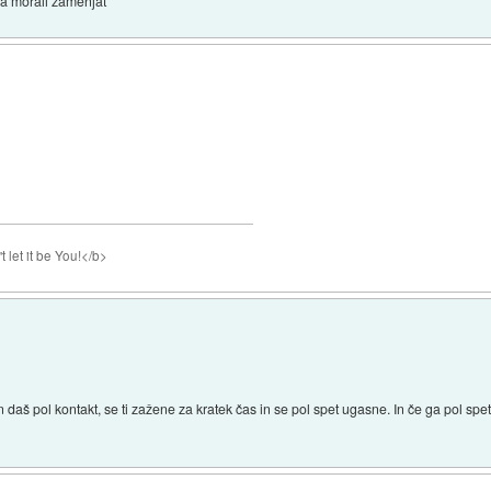
 ga morali zamenjat
 let it be You!</b>
daš pol kontakt, se ti zažene za kratek čas in se pol spet ugasne. In če ga pol spet 