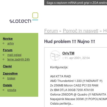
Saga s cepivom mRNA proti gripi v ZDA sreč
Forum
»
Pomoč in nasveti
»
H
Novice
Hud problem !!! Nujno !!!
arhiv
Forum
OrlyTM
mali oglasi
::
11. apr 2001, 22:04
teme zadnjih 24h
Članki
Konfiguracija:
Zaposlitve
Abit KT7A RAID
brskaj
AMD Thunderbird 1.333 (!!! NENAVIT !!!)
Ostalo
2x 256MB Micron CAS2 PC133 RAM
pravila
2x IBM DTLA 30GB 7200 ATA100
Geforce 256DDR @ Quadro (!!! NENAVITA !
Napajalnik Macase 300W (!!! POPOLNOMA 
Ostala periferija...