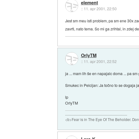
element
::
11. apr 2001, 22:50
Jest sm meu isti problem, pa sm ene 30x zad
zavrti, nato tema. So mi ga zrihtal, in zdej d
OrlyTM
::
11. apr 2001, 22:52
ja ... mam lih še en napajalc doma ... pa sm 
Smukec in Pelcijan: Ja točno to se dogaja ja
lp
OrlyTM
--------------------------------------------------
<b>Fear is in The Eye Of The Beholder. Don't
Lara-K