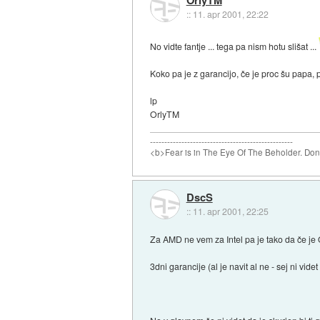
::
11. apr 2001, 22:22
No vidte fantje ... tega pa nism hotu slišat ...
Koko pa je z garancijo, če je proc šu papa, p
lp
OrlyTM
--------------------------------------------------
<b>Fear is in The Eye Of The Beholder. Don't
DscS
::
11. apr 2001, 22:25
Za AMD ne vem za Intel pa je tako da če j
3dni garancije (al je navit al ne - sej ni vid