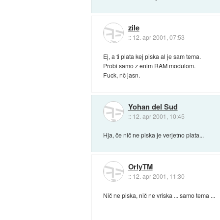
zile
::
12. apr 2001, 07:53
Ej, a ti plata kej piska al je sam tema.
Probi samo z enim RAM modulom.
Fuck, nč jasn.
Yohan del Sud
::
12. apr 2001, 10:45
Hja, če nič ne piska je verjetno plata...
OrlyTM
::
12. apr 2001, 11:30
Nič ne piska, nič ne vriska ... samo tema ...