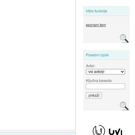
Hitre funkcije
seznam tem
Posebni izpisi
Avtor:
Ključna beseda: