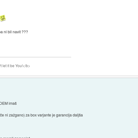
a ni bil navit ???
 let it be You!</b>
e OEM imaš
et če ni zažgano) za box varjante je garancija daljša