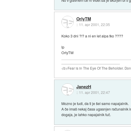
No v glavnem če ni videt da je skurjen bi ti
OrlyTM
::
11. apr 2001, 22:35
Koko 3 dni ?!? a ni en let alpa tko ????
lp
OrlyTM
--------------------------------------------------
<b>Fear is in The Eye Of The Beholder. Don't
JanezH
::
11. apr 2001, 22:47
Mozno je tudi, da ti je šel samo napajalnik.
A če imaš nekaj časa ugasnjen računalnik in 
dogaja, je lahko napajalnik fuč.