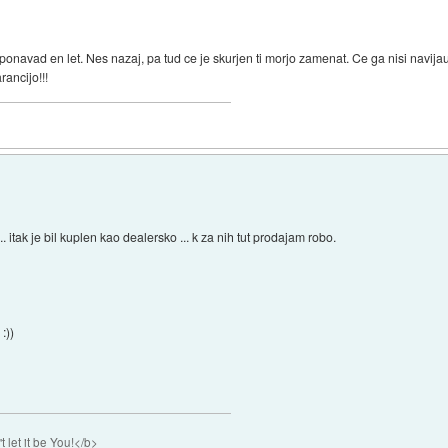
ponavad en let. Nes nazaj, pa tud ce je skurjen ti morjo zamenat. Ce ga nisi navijau
ancijo!!!
... itak je bil kuplen kao dealersko ... k za nih tut prodajam robo.
:))
 let it be You!</b>