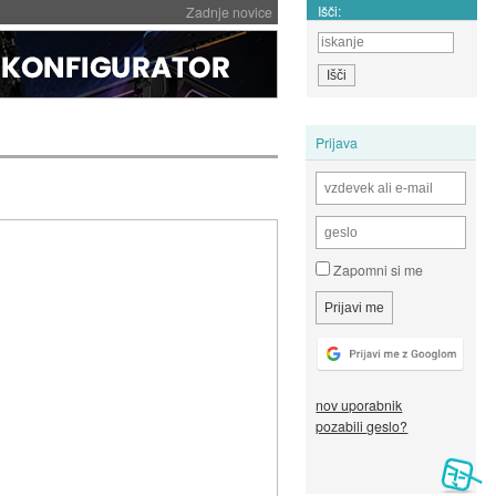
Išči:
Zadnje novice
Prijava
Zapomni si me
nov uporabnik
pozabili geslo?