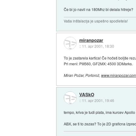
Če bi jo navil na 180Mhz bi delala hitreje?
Vaša inštalacija je uspešno spodletela!
miranpozar
::
11. apr 2001, 18:30
To je zastarela kartica! Če hočeš boljše rezu
Pri meni: PIII560, GF2MX: 4500 3DMarks.
Miran Požar, Portorož,
www.miranpozar.co
VASkO
::
11. apr 2001, 19:46
tempo, kriva je tudi plata, ima kurcev Apol
ABX, se ti to zezas? To je 2D graficna izpr