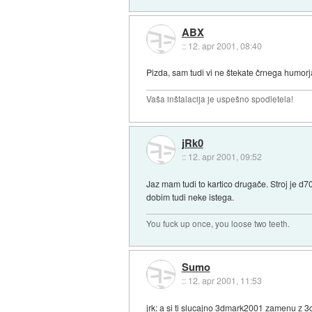
ABX
::
12. apr 2001, 08:40
Pizda, sam tudi vi ne štekate črnega humorj
Vaša inštalacija je uspešno spodletela!
jRk0
::
12. apr 2001, 09:52
Jaz mam tudi to kartico drugače. Stroj j
dobim tudi neke istega.
You fuck up once, you loose two teeth.
Sumo
::
12. apr 2001, 11:53
jrk: a si ti slucajno 3dmark2001 zamenu z