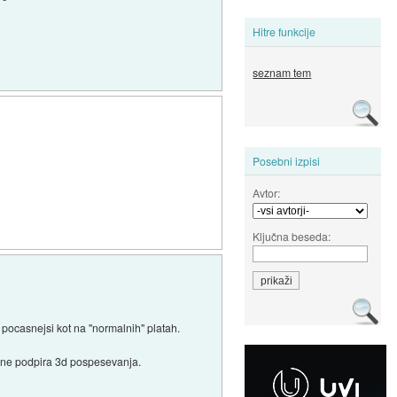
Hitre funkcije
seznam tem
Posebni izpisi
Avtor:
Ključna beseda:
 pocasnejsi kot na "normalnih" platah.
er ne podpira 3d pospesevanja.