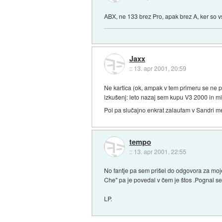
ABX, ne 133 brez Pro, apak brez A, ker so vs
Jaxx
::
13. apr 2001, 20:59
Ne kartica (ok, ampak v tem primeru se ne p
izkušenj: leto nazaj sem kupu V3 2000 in mi 
Pol pa slučajno enkrat zalaufam v Sandri 
tempo
::
13. apr 2001, 22:55
No fantje pa sem prišel do odgovora za moje
Che" pa je povedal v čem je štos .Pognal s
LP.