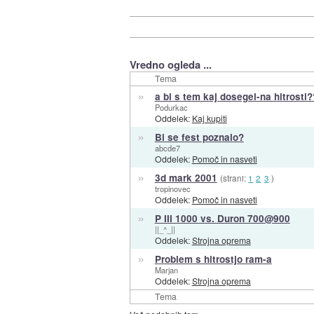
Vredno ogleda ...
Tema
»
a bi s tem kaj dosegel-na hitrosti?
Podurkac
Oddelek:
Kaj kupiti
»
Bi se fest poznalo?
abcde7
Oddelek:
Pomoč in nasveti
»
3d mark 2001
(strani:
1
2
3
)
tropinovec
Oddelek:
Pomoč in nasveti
»
P III 1000 vs. Duron 700@900
||_^_||
Oddelek:
Strojna oprema
»
Problem s hitrostjo ram-a
Marjan
Oddelek:
Strojna oprema
Tema