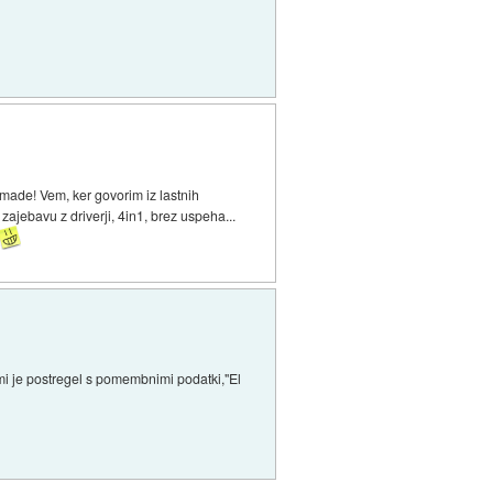
 made! Vem, ker govorim iz lastnih
zajebavu z driverji, 4in1, brez uspeha...
 mi je postregel s pomembnimi podatki,"El