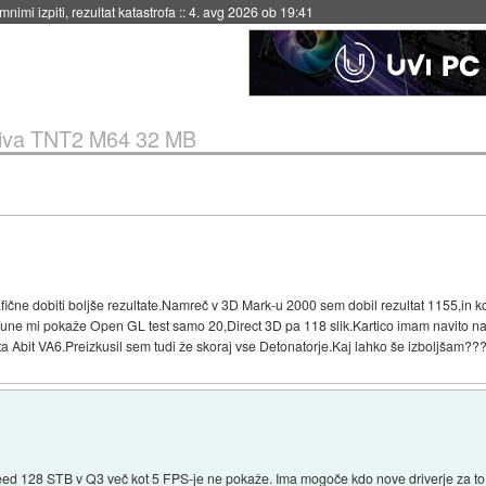
nimi izpiti, rezultat katastrofa
::
4. avg 2026 ob 19:41
iva TNT2 M64 32 MB
afične dobiti boljše rezultate.Namreč v 3D Mark-u 2000 sem dobil rezultat 1155,in
.WinTune mi pokaže Open GL test samo 20,Direct 3D pa 118 slik.Kartico imam navit
Abit VA6.Preizkusil sem tudi že skoraj vse Detonatorje.Kaj lahko še izboljšam??
peed 128 STB v Q3 več kot 5 FPS-je ne pokaže. Ima mogoče kdo nove driverje za to