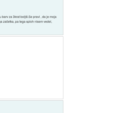
u barv za 3krat boljši.Se pravi , da je moja
sega začetka, pa tega sploh nisem vedel,