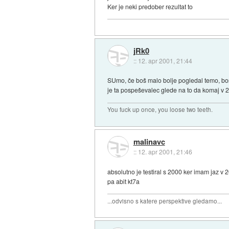
Ker je neki predober rezultat to
jRk0
::
12. apr 2001, 21:44
SUmo, če boš malo bolje pogledal temo, boš 
je ta pospeševalec glede na to da komaj v 
You fuck up once, you loose two teeth.
malinavc
::
12. apr 2001, 21:46
absolutno je testiral s 2000 ker imam jaz 
pa abit kt7a
...odvisno s katere perspektive gledamo...