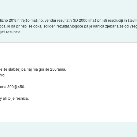
bližno 20% hitrejšo mašino, vendar rezultat v 3D 2000 imaš pri isti resoluciji in števil
rtica, ki da pri tebi še dokaj soliden rezultat.Mogoče pa je kartica zjebana že od v
ati rezultate.
oče še slabše) pa naj ma gor še 256rama.
mrdi.
erona 300@450.
 ali to je resnica.