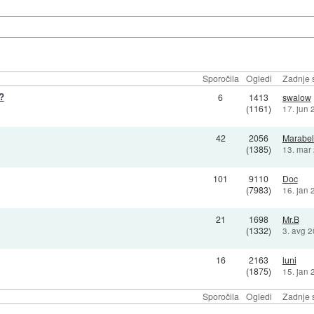
Sporočila
Ogledi
Zadnje 
?
6
1413
swalow
(1161)
17. jun 
42
2056
Marabe
(1385)
13. mar
101
9110
Doc
(7983)
16. jan 
21
1698
Mr.B
(1332)
3. avg 
16
2163
luni
(1875)
15. jan 
Sporočila
Ogledi
Zadnje 