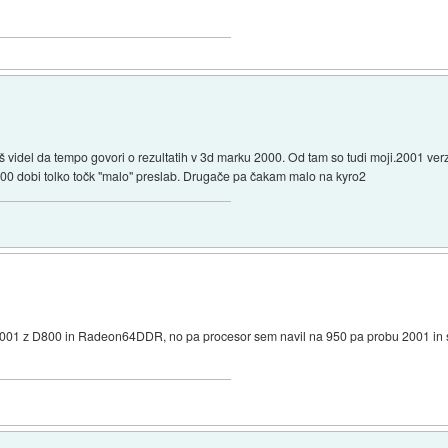
videl da tempo govori o rezultatih v 3d marku 2000. Od tam so tudi moji.2001 verzi
200 dobi tolko točk "malo" preslab. Drugače pa čakam malo na kyro2
v 2001 z D800 in Radeon64DDR, no pa procesor sem navil na 950 pa probu 2001 in 