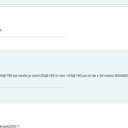
a.
e d700@750 pa navita je core125@165 in ram 143@190 pa mi da v 3d marku 800x60
 3dmark2000 ?