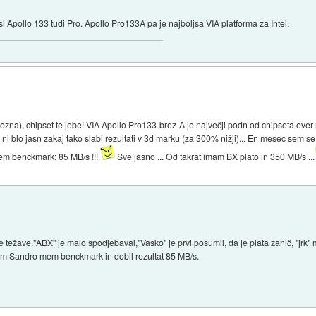
i Apollo 133 tudi Pro. Apollo Pro133A pa je najboljsa VIA platforma za Intel.
ozna), chipset te jebe! VIA Apollo Pro133-brez-A je največji podn od chipseta ever
ni blo jasn zakaj tako slabi rezultati v 3d marku (za 300% nižji)... En mesec sem se 
mem benckmark: 85 MB/s !!!
Sve jasno ... Od takrat imam BX plato in 350 MB/s ...
 težave."ABX" je malo spodjebaval,"Vasko" je prvi posumil, da je plata zanič, "jrk"
em Sandro mem benckmark in dobil rezultat 85 MB/s.