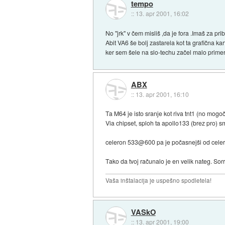
tempo
::
13. apr 2001, 16:02
No "jrk" v čem misliš ,da je fora .Imaš za pri
Abit VA6 še bolj zastarela kot ta grafična ka
ker sem šele na slo-techu začel malo primerj
ABX
::
13. apr 2001, 16:10
Ta M64 je isto sranje kot riva tnt1 (no mog
Via chipset, sploh ta apollo133 (brez pro) s
celeron 533@600 pa je počasnejši od cel
Tako da tvoj računalo je en velik nateg. Sorry
Vaša inštalacija je uspešno spodletela!
VASkO
::
13. apr 2001, 19:00