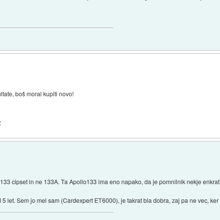
ltate, boš moral kupiti novo!
m
lo 133 cipset in ne 133A. Ta Apollo133 ima eno napako, da je pomnilnik nekje enkrat
ed 5 let. Sem jo mel sam (Cardexpert ET6000), je takrat bla dobra, zaj pa ne vec, k