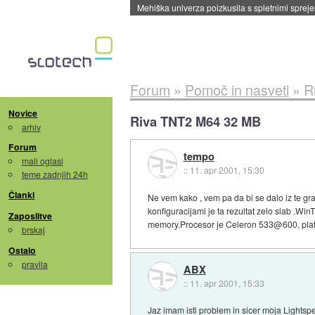
Mehiška univerza poizkusila s spletnimi sprejem
Forum
»
Pomoč in nasveti
»
R
Novice
Riva TNT2 M64 32 MB
arhiv
Forum
tempo
mali oglasi
::
11. apr 2001, 15:30
teme zadnjih 24h
Članki
Ne vem kako , vem pa da bi se dalo iz te gr
konfiguracijami je ta rezultat zelo slab 
Zaposlitve
memory.Procesor je Celeron 533@600, plata 
brskaj
Ostalo
pravila
ABX
::
11. apr 2001, 15:33
Jaz imam isti problem in sicer moja Lights