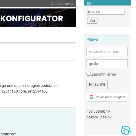
Išči:
Zadnje novice
Prijava
Zapomni si me
 ko ga primerjam z drugimi podobnimi
o na 125@150 core, in125@160
?
nov uporabnik
pozabili geslo?
 grafično?