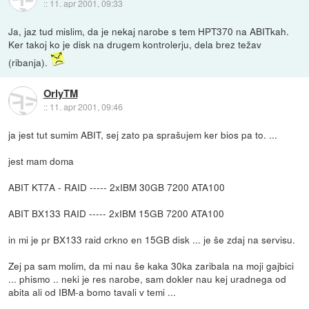
::
11. apr 2001, 09:33
Ja, jaz tud mislim, da je nekaj narobe s tem HPT370 na ABITkah.
Ker takoj ko je disk na drugem kontrolerju, dela brez težav
(ribanja).
OrlyTM
::
11. apr 2001, 09:46
ja jest tut sumim ABIT, sej zato pa sprašujem ker bios pa to. ...
jest mam doma
ABIT KT7A - RAID ----- 2xIBM 30GB 7200 ATA100
ABIT BX133 RAID ----- 2xIBM 15GB 7200 ATA100
in mi je pr BX133 raid crkno en 15GB disk ... je še zdaj na servisu.
Zej pa sam molim, da mi nau še kaka 30ka zaribala na moji gajbici
... phismo .. neki je res narobe, sam dokler nau kej uradnega od
abita ali od IBM-a bomo tavali v temi ...