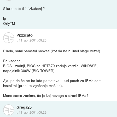
Siluro, a to ti iz izkušenj ?
lp
OrlyTM
Pizzicato
::
11. apr 2001, 09:25
Pikola, sami pametni nasveti (kot da ne bi imel blage veze!).
Pa vseeno,
BIOS - zadnji, BIOS za HPT370 zadnja verzija, WIN98SE,
napajalnik 300W (BIG TOWER).
Aja, pa da še ne bo kdo pametoval - tud patch za IBMe sem
instaliral (prehitro vgašanje mašine).
Mene samo zanima, če je kaj novega s strani IBMa?
Grega25
::
11. apr 2001, 09:29