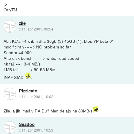
lp
OrlyTM
zile
::
11. apr 2001, 09:54
Abit Kt7a +4 x ibm dtla 30gb (3) 45GB (1), Bios YP beta 01
modificiran -----> NO problem so far
Sandra 44.000
Atto disk bench ------> write/ read speed
4k fajl ---> 3-4 MB/s
1MB fajl -------> 50-55 MB/s
INAF SIAD
.
Pizzicato
::
11. apr 2001, 10:02
Zile, a jih imaš v RAIDu? Men delajo na 80MB/s
Seadoo
::
11. apr 2001, 10:53