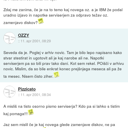
Zdaj me zanima, če je na to temo kaj novega oz. a je IBM že podal
uradno izjavo in napotke serviserjem za odpravo težav oz.
zamenjavo diskov?
OZZY
::
11. apr 2001, 08:29
Seveda da je. Poglej v arhiv novic. Tam je bilo lepo napisano kako
stvar stestirat in ugotovit ali je kaj narobe ali ne. Napotki
serviserjem pa so bili prav tako dani. Kot sem rekel. POišči v arhivu
novic. Mislim, da so bile enkrat konec prejšnjega meseca ali pa že
ta mesec. Nisem čisto ziher.
Pizzicato
::
11. apr 2001, 08:34
A misliš na tisto osorno pismo serviserja? Kdo pa si lahko s tistim
kaj pomaga!!!
Jaz sem mislil če je kaj novega glede zamenjave diskov, ne pa