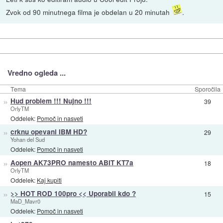
Zvok od 90 minutnega filma je obdelan u 20 minutah
.
Vredno ogleda ...
Tema
Sporočila
»
Hud problem !!! Nujno !!!
39
OrlyTM
Oddelek:
Pomoč in nasveti
»
crknu opevani IBM HD?
29
Yohan del Sud
Oddelek:
Pomoč in nasveti
»
Aopen AK73PRO namesto ABIT KT7a
18
OrlyTM
Oddelek:
Kaj kupiti
»
>> HOT ROD 100pro << Uporabil kdo ?
15
MaD_Mavr0
Oddelek:
Pomoč in nasveti