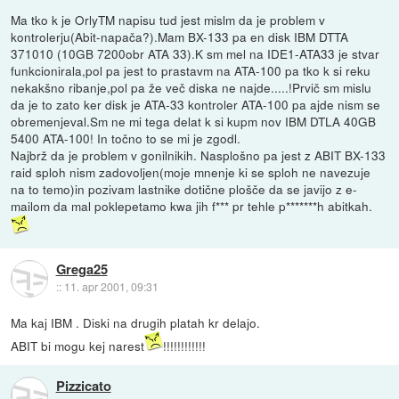
Ma tko k je OrlyTM napisu tud jest mislm da je problem v
kontrolerju(Abit-napača?).Mam BX-133 pa en disk IBM DTTA
371010 (10GB 7200obr ATA 33).K sm mel na IDE1-ATA33 je stvar
funkcionirala,pol pa jest to prastavm na ATA-100 pa tko k si reku
nekakšno ribanje,pol pa že več diska ne najde.....!Prvič sm mislu
da je to zato ker disk je ATA-33 kontroler ATA-100 pa ajde nism se
obremenjeval.Sm ne mi tega delat k si kupm nov IBM DTLA 40GB
5400 ATA-100! In točno to se mi je zgodl.
Najbrž da je problem v gonilnikih. Nasplošno pa jest z ABIT BX-133
raid sploh nism zadovoljen(moje mnenje ki se sploh ne navezuje
na to temo)in pozivam lastnike dotične plošče da se javijo z e-
mailom da mal poklepetamo kwa jih f*** pr tehle p*******h abitkah.
Grega25
::
11. apr 2001, 09:31
Ma kaj IBM . Diski na drugih platah kr delajo.
ABIT bi mogu kej narest
!!!!!!!!!!!!
Pizzicato