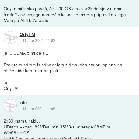
Orly, a mi lahko poveš, če ti 30 GB disk v w2k delajo v u-dma
mode? Jaz mojega namreč nikakor ne morem pripravit do tega...
Mam pa Abit kt7a plato.
OrlyTM
::
11. apr 2001, 11:02
ja ... UDMA 5 mi dela ...
Prav tako cdrom in cdrw delata z dma, oba sta prkloplena na
običen ide kontroler na plati
lp
OrlyTM
zile
::
11. apr 2001, 11:08
2x30 mam u raidu.
HDtach ---max. 82MB/s, min 35MB/s, average 68MB /s
Win98 se OS
Leti k šus ko editiram audio u Cool edit Proju.