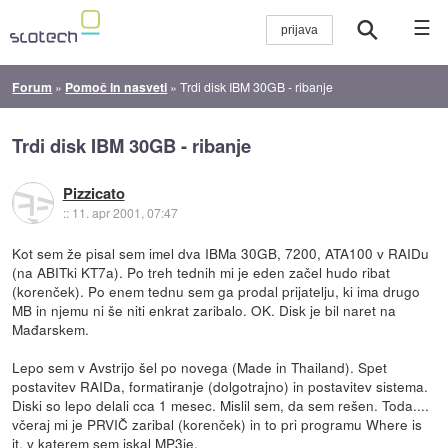
☰
Forum
»
Pomoč in nasveti
»
Trdi disk IBM 30GB - ribanje
Trdi disk IBM 30GB - ribanje
Pizzicato
::
11. apr 2001, 07:47
Kot sem že pisal sem imel dva IBMa 30GB, 7200, ATA100 v RAIDu
(na ABITki KT7a). Po treh tednih mi je eden začel hudo ribat
(korenček). Po enem tednu sem ga prodal prijatelju, ki ima drugo
MB in njemu ni še niti enkrat zaribalo. OK. Disk je bil naret na
Mađarskem.
Lepo sem v Avstrijo šel po novega (Made in Thailand). Spet
postavitev RAIDa, formatiranje (dolgotrajno) in postavitev sistema.
Diski so lepo delali cca 1 mesec. Mislil sem, da sem rešen. Toda....
včeraj mi je PRVIČ zaribal (korenček) in to pri programu Where is
it, v katerem sem iskal MP3je.