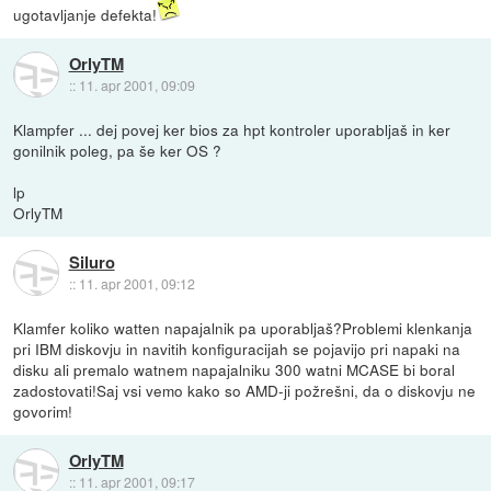
ugotavljanje defekta!
OrlyTM
::
11. apr 2001, 09:09
Klampfer ... dej povej ker bios za hpt kontroler uporabljaš in ker
gonilnik poleg, pa še ker OS ?
lp
OrlyTM
Siluro
::
11. apr 2001, 09:12
Klamfer koliko watten napajalnik pa uporabljaš?Problemi klenkanja
pri IBM diskovju in navitih konfiguracijah se pojavijo pri napaki na
disku ali premalo watnem napajalniku 300 watni MCASE bi boral
zadostovati!Saj vsi vemo kako so AMD-ji požrešni, da o diskovju ne
govorim!
OrlyTM
::
11. apr 2001, 09:17