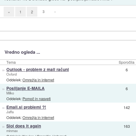
3
»
«
1
2
Vredno ogleda ...
Tema
Sporočila
»
Outlook - problem z mail računi
6
Oxford
Oddelek:
Omrežja in internet
»
Posiljanje E-MAILA
6
Milko
Oddelek:
Pomoč in nasveti
»
Email.si problemi ?!
142
Jaffa
Oddelek:
Omrežja in internet
»
Siol does it again
163
minmax