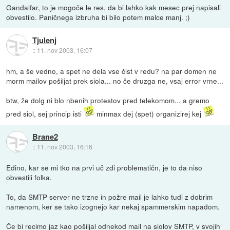
Gandalfar, to je mogoče le res, da bi lahko kak mesec prej napisali
obvestilo. Paničnega izbruha bi bilo potem malce manj. ;)
Tjulenj
::
11. nov 2003, 16:07
hm, a še vedno, a spet ne dela vse čist v redu? na par domen ne
morm mailov pošiljat prek siola... no če druzga ne, vsaj error vrne...
btw, že dolg ni blo nbenih protestov pred telekomom... a gremo
pred siol, sej princip isti
minmax dej (spet) organizirej kej
Brane2
::
11. nov 2003, 16:16
Edino, kar se mi tko na prvi uč zdi problematičn, je to da niso
obvestili folka.
To, da SMTP server ne trzne in požre mail je lahko tudi z dobrim
namenom, ker se tako izognejo kar nekaj spammerskim napadom.
Če bi recimo jaz kao pošiljal odnekod mail na siolov SMTP, v svojih