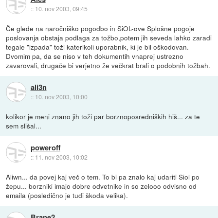
::
10. nov 2003, 09:45
Če glede na naročniško pogodbo in SiOL-ove Splošne pogoje
poslovanja obstaja podlaga za tožbo,potem jih seveda lahko zaradi
tegale "izpada" toži katerikoli uporabnik, ki je bil oškodovan.
Dvomim pa, da se niso v teh dokumentih vnaprej ustrezno
zavarovali, drugače bi verjetno že večkrat brali o podobnih tožbah.
ali3n
::
10. nov 2003, 10:00
kolikor je meni znano jih toži par borznoposredniških hiš... za te
sem slišal...
poweroff
::
11. nov 2003, 10:02
Aliwn... da povej kaj več o tem. To bi pa znalo kaj udariti Siol po
žepu... borzniki imajo dobre odvetnike in so zelooo odvisno od
emaila (posledično je tudi škoda velika).
Brane2