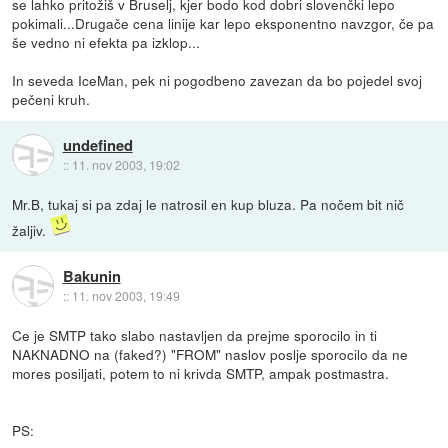
se lahko pritožiš v Bruselj, kjer bodo kod dobri slovenčki lepo
pokimali...Drugače cena linije kar lepo eksponentno navzgor, če pa
še vedno ni efekta pa izklop...
In seveda IceMan, pek ni pogodbeno zavezan da bo pojedel svoj
pečeni kruh.
undefined
::
11. nov 2003, 19:02
Mr.B, tukaj si pa zdaj le natrosil en kup bluza. Pa nočem bit nič
žaljiv.
Bakunin
::
11. nov 2003, 19:49
Ce je SMTP tako slabo nastavljen da prejme sporocilo in ti
NAKNADNO na (faked?) "FROM" naslov poslje sporocilo da ne
mores posiljati, potem to ni krivda SMTP, ampak postmastra.
PS: