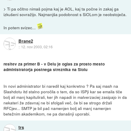
> Ti pa očitno nimaš pojma kaj je AOL, kaj ta počne in zakaj ga
izkušeni sovražijo. Najmanjša podobnost s SiOLom je neobstoječa.
In potem svizec...
Brane2
::
12. nov 2003, 02:16
resitev za primer B - v Delu je oglas za prosto mesto
administratorja postnega streznika na Siolu
In novi administrator bi naredil kaj konkretno ? Pa saj mash na
Slashdotu itd stalno poročila o tem, da so ISPji kar se emaila tiče
bolj ali manj kapitulirali, ker jih napadi in malverzaciej zasipajo in da
nekateri že zdavnaj ne bi sfolgali več, če bi se strogo držali
RFCjev... SMTP je bil pač namenjen bolj ali manj namenjen
betežnim akademikom, ne pa današnji uporabi.
trs