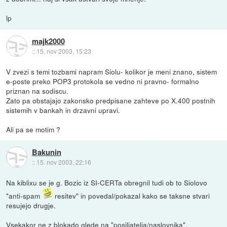
lp
majk2000
::
15. nov 2003, 15:23
V zvezi s temi tozbami napram Siolu- kolikor je meni znano, sistem
e-poste preko POP3 protokola se vedno ni pravno- formalno
priznan na sodiscu.
Zato pa obstajajo zakonsko predpisane zahteve po X.400 postnih
sistemih v bankah in drzavni upravi.
Ali pa se motim ?
Bakunin
::
15. nov 2003, 22:16
Na kiblixu se je g. Bozic iz SI-CERTa obregnil tudi ob to Siolovo
"anti-spam
resitev" in povedal/pokazal kako se taksne stvari
resujejo drugje.
Vsekakor ne z blokado glede na "posiljatelja/naslovnika".