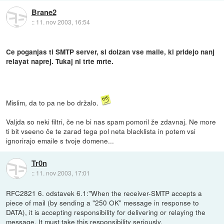
Brane2
::
11. nov 2003, 16:54
Ce poganjas ti SMTP server, si dolzan vse maile, ki pridejo nanj
relayat naprej. Tukaj ni trte mrte.
Mislim, da to pa ne bo držalo.
Valjda so neki filtri, če ne bi nas spam pomoril že zdavnaj. Ne more
ti bit vseeno če te zarad tega pol neta blacklista in potem vsi
ignorirajo emaile s tvoje domene...
Tr0n
::
11. nov 2003, 17:01
RFC2821 6. odstavek 6.1:"When the receiver-SMTP accepts a
piece of mail (by sending a "250 OK" message in response to
DATA), it is accepting responsibility for delivering or relaying the
message. It must take this responsibility seriously.