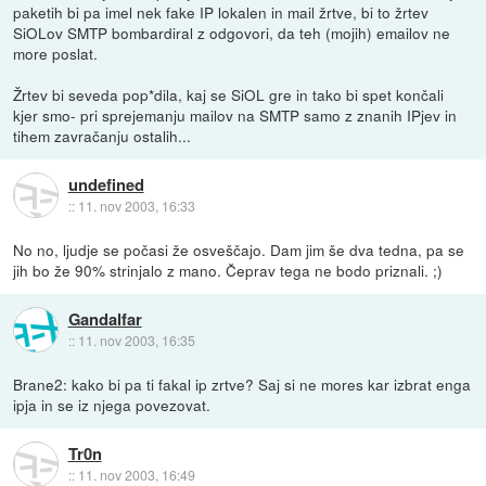
paketih bi pa imel nek fake IP lokalen in mail žrtve, bi to žrtev
SiOLov SMTP bombardiral z odgovori, da teh (mojih) emailov ne
more poslat.
Žrtev bi seveda pop*dila, kaj se SiOL gre in tako bi spet končali
kjer smo- pri sprejemanju mailov na SMTP samo z znanih IPjev in
tihem zavračanju ostalih...
undefined
::
11. nov 2003, 16:33
No no, ljudje se počasi že osveščajo. Dam jim še dva tedna, pa se
jih bo že 90% strinjalo z mano. Čeprav tega ne bodo priznali. ;)
Gandalfar
::
11. nov 2003, 16:35
Brane2: kako bi pa ti fakal ip zrtve? Saj si ne mores kar izbrat enga
ipja in se iz njega povezovat.
Tr0n
::
11. nov 2003, 16:49