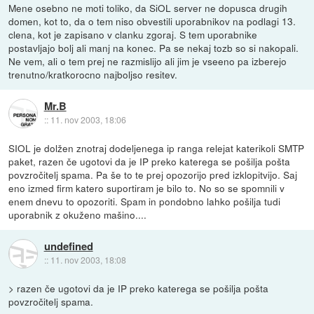
Mene osebno ne moti toliko, da SiOL server ne dopusca drugih
domen, kot to, da o tem niso obvestili uporabnikov na podlagi 13.
clena, kot je zapisano v clanku zgoraj. S tem uporabnike
postavljajo bolj ali manj na konec. Pa se nekaj tozb so si nakopali.
Ne vem, ali o tem prej ne razmislijo ali jim je vseeno pa izberejo
trenutno/kratkorocno najboljso resitev.
Mr.B
::
11. nov 2003, 18:06
SIOL je dolžen znotraj dodeljenega ip ranga relejat katerikoli SMTP
paket, razen če ugotovi da je IP preko katerega se pošilja pošta
povzročitelj spama. Pa še to te prej opozorijo pred izklopitvijo. Saj
eno izmed firm katero suportiram je bilo to. No so se spomnili v
enem dnevu to opozoriti. Spam in pondobno lahko pošilja tudi
uporabnik z okuženo mašino....
undefined
::
11. nov 2003, 18:08
> razen če ugotovi da je IP preko katerega se pošilja pošta
povzročitelj spama.