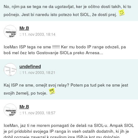
No, njim pa se tega ne da ugotavljat, ker je očitno dosti takih, ki to
počnejo. Jest bi naredu isto potezo kot SiOL, že dosti prej.
Mr.B
::
11. nov 2003, 18:14
IceMan ISP tega ne sme !!!!!! Ker mu bodo IP range odvzeli, pa
boš mel čez leto Gostovanje SIOLa preko Arnesa...
undefined
::
11. nov 2003, 18:21
Kaj ISP ne sme, omejit svoj relay? Potem pa tud pek ne sme jest
svojih žemelj, po tvoje.
Mr.B
::
11. nov 2003, 18:57
IceMan, jaz ti ne morem pomagati če delaš na SIOL-u. Ampak SIOL
je pri pridobitvi svojega IP ranga in vseh ostalih dodatnih, ki jih je
dobil pozneje zavezal k pravilom igre ISP-ja kot mu določajo