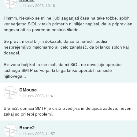
::
11. nov 2003, 10:18
Hmmm. Nekako se mi ne ljubi zaganjati časa na take tožbe, sploh
ker verjetno SiOL v takih primerih ni nikjer napisal, da je pripravljen
odgovarjati za posredno nastalo škodo.
Se pravi, moral bi jim dokazati, da so to naredili bodisi
nesprejemljivo malomarno ali celo zanalašč, da bi lahko sploh kaj
dosegel.
Bistveno bolj kot to me moti, da mi SiOL ne dovoljuje uporabe
lastnega SMTP serverja, ki bi ga lahko uporabil namesto
njihovega...
DMouse
::
11. nov 2003, 11:41
Brane2: domači SMTP je čisto izvedljiva in delujoča zadeva, nevem
zakaj so pri tebi problemi.
Brane2
::
11. nov 2003, 11:57