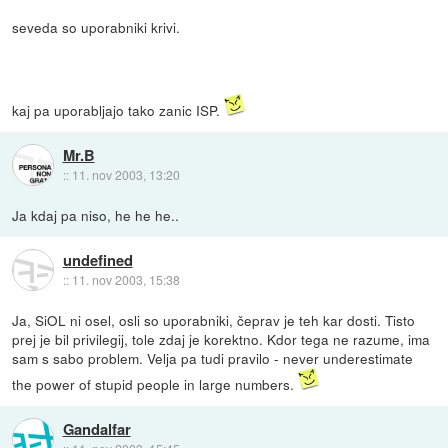
seveda so uporabniki krivi.
kaj pa uporabljajo tako zanic ISP.
Mr.B
::
11. nov 2003, 13:20
Ja kdaj pa niso, he he he..
undefined
::
11. nov 2003, 15:38
Ja, SiOL ni osel, osli so uporabniki, čeprav je teh kar dosti. Tisto
prej je bil privilegij, tole zdaj je korektno. Kdor tega ne razume, ima
sam s sabo problem. Velja pa tudi pravilo - never underestimate
the power of stupid people in large numbers.
Gandalfar