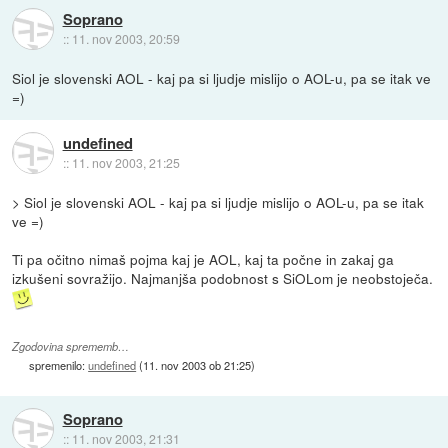
Soprano
::
11. nov 2003, 20:59
Siol je slovenski AOL - kaj pa si ljudje mislijo o AOL-u, pa se itak ve
=)
undefined
::
11. nov 2003, 21:25
> Siol je slovenski AOL - kaj pa si ljudje mislijo o AOL-u, pa se itak
ve =)
Ti pa očitno nimaš pojma kaj je AOL, kaj ta počne in zakaj ga
izkušeni sovražijo. Najmanjša podobnost s SiOLom je neobstoječa.
Zgodovina sprememb…
spremenilo:
undefined
(
11. nov 2003 ob 21:25
)
Soprano
::
11. nov 2003, 21:31