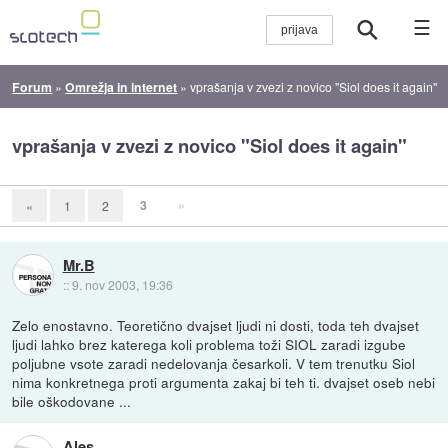
☰
Forum
»
Omrežja in internet
»
vprašanja v zvezi z novico "Siol does it again"
vprašanja v zvezi z novico "Siol does it again"
3
»
«
1
2
Mr.B
::
9. nov 2003, 19:36
Zelo enostavno. Teoretično dvajset ljudi ni dosti, toda teh dvajset
ljudi lahko brez katerega koli problema toži SIOL zaradi izgube
poljubne vsote zaradi nedelovanja česarkoli. V tem trenutku Siol
nima konkretnega proti argumenta zakaj bi teh ti. dvajset oseb nebi
bile oškodovane ...
Ales