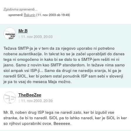
Zgodovina sprememb…
spremenil:
Bakunin
(
11. nov 2003 ob 19:49
)
Mr.B
::
11. nov 2003, 20:03
Težava SMTP-ja je v tem da za njegovo uporabo ni potrebno
nobene autentikacije. In takrat ko se je začel uporabljati do danes
tega ni omogočeno in kako bi se dalo to s SMTP-jem rešiti mi ni
jasno. Samo z novim kao SMTP standardom. In težave nima samo
siol ampak vsi ISP-ji... Samo da drugi ne naredijo sranja, ki ga je
naredil SIOL, ker bi potem ostal ponudnik ISP sam sebi v slovenji
je pa to vsaj do meseca Maja možno.
TheBeeZee
::
11. nov 2003, 20:39
Mr. B, noben drug ISP tega ne naredi zato, ker bi izgubil vse
stranke, če bi to naredil. SiOL pa to lahko naredi, ker je SiOL in ker
so njihovi uporabniki ovce. Beeeeee.