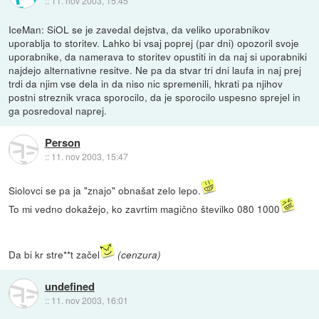
::
11. nov 2003, 15:45
IceMan: SiOL se je zavedal dejstva, da veliko uporabnikov
uporablja to storitev. Lahko bi vsaj poprej (par dni) opozoril svoje
uporabnike, da namerava to storitev opustiti in da naj si uporabniki
najdejo alternativne resitve. Ne pa da stvar tri dni laufa in naj prej
trdi da njim vse dela in da niso nic spremenili, hkrati pa njihov
postni streznik vraca sporocilo, da je sporocilo uspesno sprejel in
ga posredoval naprej.
Person
::
11. nov 2003, 15:47
Siolovci se pa ja "znajo" obnašat zelo lepo.
To mi vedno dokažejo, ko zavrtim magično številko 080 1000
Da bi kr stre**t začel
(cenzura)
undefined
::
11. nov 2003, 16:01