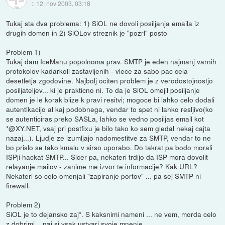
::
12. nov 2003, 03:18
Tukaj sta dva problema: 1) SiOL ne dovoli posiljanja emaila iz
drugih domen in 2) SiOLov streznik je "pozrl" posto
Problem 1)
Tukaj dam IceManu popolnoma prav. SMTP je eden najmanj varnih
protokolov kadarkoli zastavljenih - vlece za sabo pac cela
desetletja zgodovine. Najbolj ociten problem je z verodostojnostjo
posiljateljev... ki je prakticno ni. To da je SiOL omejil posiljanje
domen je le korak blize k pravi resitvi; mogoce bi lahko celo dodali
autentikacijo al kaj podobnega, vendar to spet ni lahko resljivo(ko
se autenticiras preko SASLa, lahko se vedno posiljas email kot
*@XY.NET, vsaj pri postfixu je bilo tako ko sem gledal nekaj cajta
nazaj...). Ljudje ze izumljajo nadomestitve za SMTP, vendar to ne
bo prislo se tako kmalu v sirso uporabo. Do takrat pa bodo morali
ISPji hackat SMTP... Sicer pa, nekateri trdijo da ISP mora dovolit
relayanje mailov - zanime me izvor te informacije? Kak URL?
Nekateri so celo omenjali "zapiranje portov" ... pa sej SMTP ni
firewall.
Problem 2)
SiOL je to dejansko zaj*. S kaksnimi nameni ... ne vem, morda celo
z dobrimi... naj si vsak ustvari svoje mnenje.