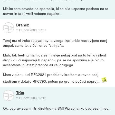
Mislim sem seveda na sporocila, ki so bila uspesno poslana na ta
server in ta ni vrnil nobene napake.
Brane2
::
11. nov 2003, 17:07
Torej mu ni treba relayat ravno vsega, kar pride naslovljeno nanj
ampak samo to, s čemer se "strinja"...
Mah, tak feeling mam da sem nekje nekaj bral na to temo (silent
drop) v luči najnovejših napadov, pa se ne spomnim a je blo to
acceptable in latest practice ali kaj drugega.
Mam v planu tud RFC2821 predelat v kratkem a ravno zdaj
študiram v detajle RFC793, potem pa gremo počasi naprej...
Tr0n
::
11. nov 2003, 17:16
Ok, ceprav spam filtri direktno na SMTPju so lahko dvorezen mec.