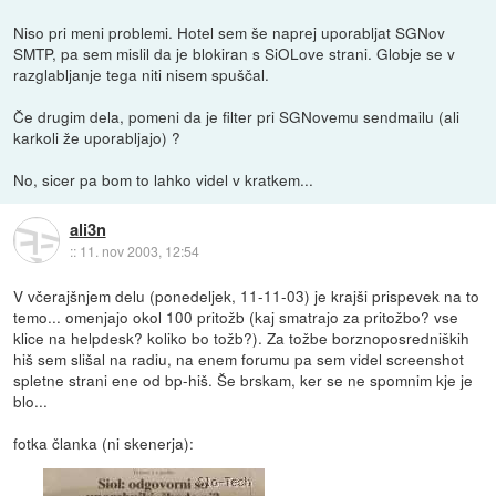
Niso pri meni problemi. Hotel sem še naprej uporabljat SGNov
SMTP, pa sem mislil da je blokiran s SiOLove strani. Globje se v
razglabljanje tega niti nisem spuščal.
Če drugim dela, pomeni da je filter pri SGNovemu sendmailu (ali
karkoli že uporabljajo) ?
No, sicer pa bom to lahko videl v kratkem...
ali3n
::
11. nov 2003, 12:54
V včerajšnjem delu (ponedeljek, 11-11-03) je krajši prispevek na to
temo... omenjajo okol 100 pritožb (kaj smatrajo za pritožbo? vse
klice na helpdesk? koliko bo tožb?). Za tožbe borznoposredniških
hiš sem slišal na radiu, na enem forumu pa sem videl screenshot
spletne strani ene od bp-hiš. Še brskam, ker se ne spomnim kje je
blo...
fotka članka (ni skenerja):