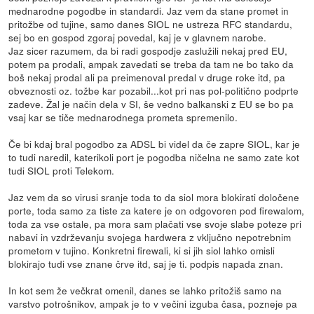
mednarodne pogodbe in standardi. Jaz vem da stane promet in
pritožbe od tujine, samo danes SIOL ne ustreza RFC standardu,
sej bo en gospod zgoraj povedal, kaj je v glavnem narobe.
Jaz sicer razumem, da bi radi gospodje zaslužili nekaj pred EU,
potem pa prodali, ampak zavedati se treba da tam ne bo tako da
boš nekaj prodal ali pa preimenoval predal v druge roke itd, pa
obveznosti oz. tožbe kar pozabil...kot pri nas pol-politično podprte
zadeve. Žal je način dela v SI, še vedno balkanski z EU se bo pa
vsaj kar se tiče mednarodnega prometa spremenilo.
Če bi kdaj bral pogodbo za ADSL bi videl da če zapre SIOL, kar je
to tudi naredil, katerikoli port je pogodba ničelna ne samo zate kot
tudi SIOL proti Telekom.
Jaz vem da so virusi sranje toda to da siol mora blokirati določene
porte, toda samo za tiste za katere je on odgovoren pod firewalom,
toda za vse ostale, pa mora sam plačati vse svoje slabe poteze pri
nabavi in vzdrževanju svojega hardwera z vključno nepotrebnim
prometom v tujino. Konkretni firewali, ki si jih siol lahko omisli
blokirajo tudi vse znane črve itd, saj je ti. podpis napada znan.
In kot sem že večkrat omenil, danes se lahko pritožiš samo na
varstvo potrošnikov, ampak je to v večini izguba časa, pozneje pa