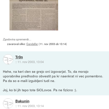
Zgodovina sprememb…
zavaroval slike:
Gandalfar
(
11. nov 2003 ob 13:14
)
Tr0n
::
11. nov 2003, 13:04
Hehe, na keri clen se grejo oni izgovarjat. To, da morajo
uporabnike predhodno obvestit pa kr naenkrat ni vec pomembno.
Pa da so e-maili izgubljeni tudi ne.
Joj, ko bi jih tepo tote SiOLovce. Pa ne fizicno :).
Bakunin
::
11. nov 2003, 13:14