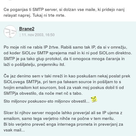
Ce poganjas ti SMTP server, si dolzan vse maile, ki pridejo nanj
relayat naprej. Tukaj ni trte mrte.
Brane2
::
11. nov 2003, 16:50
Po moje niti ne rabis IP žrtve. Rabiš samo tak IP, da si v omrežju,
od koder SiOLov SMTP sprejema mail in ki ni pod SiOLom direktno.
SMTP je pa tako glup protokol, da ti omogoca mnoga čaranja in
laži o pošiljatelju, prejemniku itd.
Če jaz denimo sem v taki mreži in kao poskušam nekaj poslat prek
SiOLovega SMTPja, pri tem pa fakeam source in pošiljam to s
tvojim emailom kot sourcom, boš za vsak moj poskus dobil ti od
SMTPja obvestilo, da noče met nč s tabo.
Sto miljonov poskusov-sto miljonov obvestil...
SIcer bi njihov server mogoče lahko preverjal ali se IP ujema z
emailom, samo tega verjetno nihče ne počne v tem merilu.
Bi blo verjetno preveč enga internega prometa in preverjanj za
vsak mail...