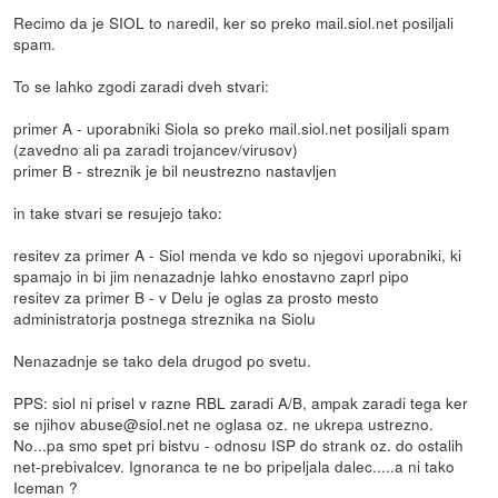
Recimo da je SIOL to naredil, ker so preko mail.siol.net posiljali
spam.
To se lahko zgodi zaradi dveh stvari:
primer A - uporabniki Siola so preko mail.siol.net posiljali spam
(zavedno ali pa zaradi trojancev/virusov)
primer B - streznik je bil neustrezno nastavljen
in take stvari se resujejo tako:
resitev za primer A - Siol menda ve kdo so njegovi uporabniki, ki
spamajo in bi jim nenazadnje lahko enostavno zaprl pipo
resitev za primer B - v Delu je oglas za prosto mesto
administratorja postnega streznika na Siolu
Nenazadnje se tako dela drugod po svetu.
PPS: siol ni prisel v razne RBL zaradi A/B, ampak zaradi tega ker
se njihov abuse@siol.net ne oglasa oz. ne ukrepa ustrezno.
No...pa smo spet pri bistvu - odnosu ISP do strank oz. do ostalih
net-prebivalcev. Ignoranca te ne bo pripeljala dalec.....a ni tako
Iceman ?