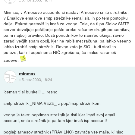
Minmax, v Arnesove accounte si nastavi Arnesove smtp strežnike,
v Emailove emailove smtp strežnike (email.si), in po tem postopku
dalje. Enkrat nastaviš in imaš za vedno. Tole, da ti pa Siolov SMTP
server dovoljuje pošiljanje pošte preko računov drugih ponudnikov,
pa ni najbolj pravilno. Dosti ponudnikov to namreč ukinja, ravno
zaradi večjih spam opcij, kjer ne rabiš met računa, pa lahko vseeno
lahko izrabiš smtp strežnik. Ravno zato je SiOL tudi storil to
potezo, kar ni popolnoma NIČ zgrešeno, če malce razumeš
zadeve.
minmax
::
5. nov 2003, 18:24
iceman ti si bunkelj! ... resno
smtp strežnik _NIMA VEZE_ z pop/imap strežnikom.
vedno je tako: pop/imap strežnik je tisti kjer imaš svoj email
account, smtp strežnik je pa tam kjer imaš isp account!
poglej: arnesov strežnik (PRAVILNO) zavrača vse maile, ki niso