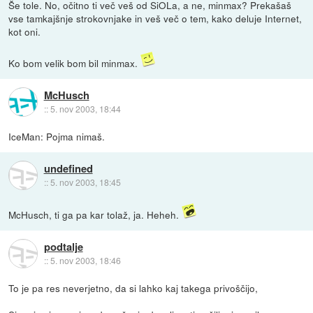
Še tole. No, očitno ti več veš od SiOLa, a ne, minmax? Prekašaš
vse tamkajšnje strokovnjake in veš več o tem, kako deluje Internet,
kot oni.
Ko bom velik bom bil minmax.
McHusch
::
5. nov 2003, 18:44
IceMan: Pojma nimaš.
undefined
::
5. nov 2003, 18:45
McHusch, ti ga pa kar tolaž, ja. Heheh.
podtalje
::
5. nov 2003, 18:46
To je pa res neverjetno, da si lahko kaj takega privoščijo,