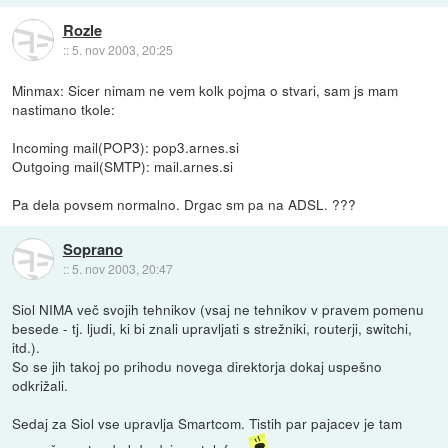
Rozle
::
5. nov 2003, 20:25
Minmax: Sicer nimam ne vem kolk pojma o stvari, sam js mam
nastimano tkole:
Incoming mail(POP3): pop3.arnes.si
Outgoing mail(SMTP): mail.arnes.si
Pa dela povsem normalno. Drgac sm pa na ADSL. ???
Soprano
::
5. nov 2003, 20:47
Siol NIMA več svojih tehnikov (vsaj ne tehnikov v pravem pomenu
besede - tj. ljudi, ki bi znali upravljati s strežniki, routerji, switchi,
itd.).
So se jih takoj po prihodu novega direktorja dokaj uspešno
odkrižali.
Sedaj za Siol vse upravlja Smartcom. Tistih par pajacev je tam