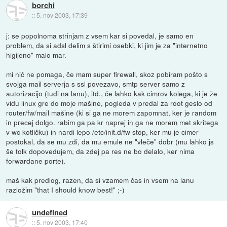
borchi
::
5. nov 2003, 17:39
j: se popolnoma strinjam z vsem kar si povedal, je samo en
problem, da si adsl delim s štirimi osebki, ki jim je za "internetno
higijeno" malo mar.
mi nič ne pomaga, če mam super firewall, skoz pobiram pošto s
svojga mail serverja s ssl povezavo, smtp server samo z
autorizacijo (tudi na lanu), itd., če lahko kak cimrov kolega, ki je že
vidu linux gre do moje mašine, pogleda v predal za root geslo od
router/fw/mail mašine (ki si ga ne morem zapomnat, ker je random
in precej dolgo. rabim ga pa kr naprej in ga ne morem met skritega
v wc kotličku) in nardi lepo /etc/init.d/fw stop, ker mu je cimer
postokal, da se mu zdi, da mu emule ne "vleče" dobr (mu lahko js
še tolk dopovedujem, da zdej pa res ne bo delalo, ker nima
forwardane porte).
maš kak predlog, razen, da si vzamem čas in vsem na lanu
razložim "that I should know best!" ;-)
undefined
::
5. nov 2003, 17:40