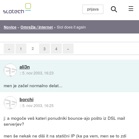
☰
Novice
»
Omrežja / internet
»
Siol does it again
2
«
1
3
4
»
ali3n
::
5. nov 2003, 16:23
men je začel normalno delat...
borchi
::
5. nov 2003, 16:25
j: a mogoče veš kateri ponudniki bounce-ajo pošto iz DSL mail
serverjev?
men še nekak ne diši it na statični IP (ka pa vem, men se to zdi