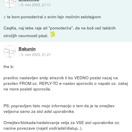
::
5. nov 2003, 21:11
> te bom pomoderiral z enim fajn močnim selotejpom
CaqKa, naj tebe raje ati "pomoderira", da ne boš več takšnih
otročjih neumnosti pisal.
Bakunin
::
5. nov 2003, 21:21
the b:
pravilno nastavljen smtp streznik ti bo VEDNO poslal nazaj na
pravilen FROM oz. REPLY-TO e-naslov sporocilo o napaki oz. zakaj
ne more poslati sporocila.
PS: popravljam tisto mojo informacijo o tem da je ta omejitev
veljavna samo za siol adsl uporabnike.
Omejitev/blokada/nedelovanje velja za VSE siol uporabnike oz.
nacine povezave (najeti vodi/adsl/dialup..).