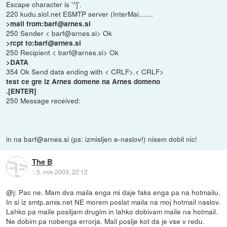
Escape character is '^]'.
220 kudu.siol.net ESMTP server (InterMai.......
>mail from:barf@arnes.si
250 Sender < barf@arnes.si> Ok
>rcpt to:barf@arnes.si
250 Recipient < barf@arnes.si> Ok
>DATA
354 Ok Send data ending with < CRLF>.< CRLF>
test ce gre iz Arnes domene na Arnes domeno
.[ENTER]
250 Message received:
in na barf@arnes.si (ps: izmisljen e-naslov!) nisem dobil nic!
The B
::
5. nov 2003, 22:12
@j: Pac ne. Mam dva maila enga mi daje faks enga pa na hotmailu.
In si iz smtp.amis.net NE morem poslat maila na moj hotmail naslov.
Lahko pa maile posiljam drugim in lahko dobivam maile na hotmail.
Ne dobim pa nobenga errorja. Mail poslje kot da je vse v redu.