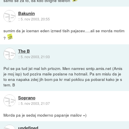
samo še za to, da kdo dvigne telefon
Bakunin
::
5. nov 2003, 20:55
sumim da je iceman eden izmed tisih pajacev.....ali se morda motim
?
The B
::
5. nov 2003, 21:03
Pol se pa tud jst mal loh prtozm. Men namrec smtp.amis.net (Amis
je moj isp) tud pozira maile poslane na hotmail. Pa sm mislu da je
to ena napaka zdej jih bom pa kr mal poklicu pa pobaral kako je s
tem. B
Soprano
::
5. nov 2003, 21:07
Morda pa je sedaj moderno papanje mailov =)
undefined