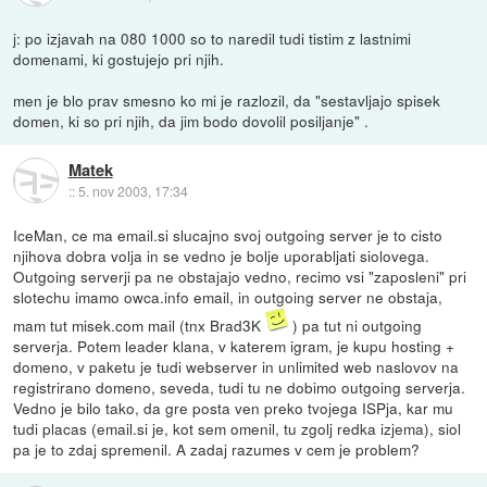
j: po izjavah na 080 1000 so to naredil tudi tistim z lastnimi
domenami, ki gostujejo pri njih.
men je blo prav smesno ko mi je razlozil, da "sestavljajo spisek
domen, ki so pri njih, da jim bodo dovolil posiljanje" .
Matek
::
5. nov 2003, 17:34
IceMan, ce ma email.si slucajno svoj outgoing server je to cisto
njihova dobra volja in se vedno je bolje uporabljati siolovega.
Outgoing serverji pa ne obstajajo vedno, recimo vsi "zaposleni" pri
slotechu imamo owca.info email, in outgoing server ne obstaja,
mam tut misek.com mail (tnx Brad3K
) pa tut ni outgoing
serverja. Potem leader klana, v katerem igram, je kupu hosting +
domeno, v paketu je tudi webserver in unlimited web naslovov na
registrirano domeno, seveda, tudi tu ne dobimo outgoing serverja.
Vedno je bilo tako, da gre posta ven preko tvojega ISPja, kar mu
tudi placas (email.si je, kot sem omenil, tu zgolj redka izjema), siol
pa je to zdaj spremenil. A zadaj razumes v cem je problem?