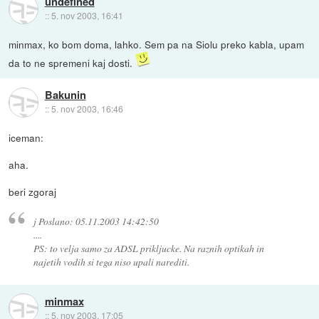
undefined
::
5. nov 2003, 16:41
minmax, ko bom doma, lahko. Sem pa na Siolu preko kabla, upam
da to ne spremeni kaj dosti.
Bakunin
::
5. nov 2003, 16:46
iceman:
aha.
beri zgoraj
j Poslano: 05.11.2003 14:42:50
....
PS: to velja samo za ADSL prikljucke. Na raznih optikah in
najetih vodih si tega niso upali narediti.
minmax
::
5. nov 2003, 17:05