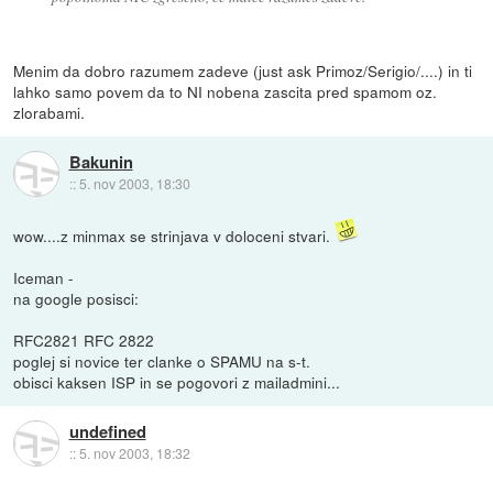
Menim da dobro razumem zadeve (just ask Primoz/Serigio/....) in ti
lahko samo povem da to NI nobena zascita pred spamom oz.
zlorabami.
Bakunin
::
5. nov 2003, 18:30
wow....z minmax se strinjava v doloceni stvari.
Iceman -
na google posisci:
RFC2821 RFC 2822
poglej si novice ter clanke o SPAMU na s-t.
obisci kaksen ISP in se pogovori z mailadmini...
undefined
::
5. nov 2003, 18:32