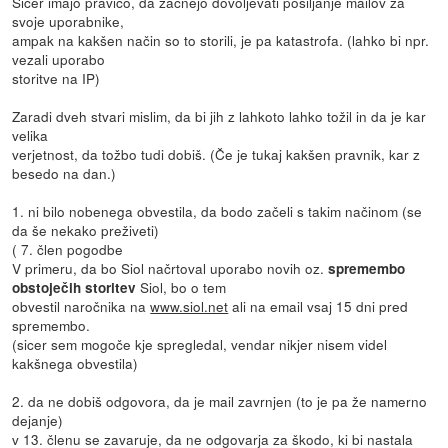
Sicer imajo pravico, da začnejo dovoljevati pošiljanje mailov za
svoje uporabnike,
ampak na kakšen način so to storili, je pa katastrofa. (lahko bi npr.
vezali uporabo
storitve na IP)
Zaradi dveh stvari mislim, da bi jih z lahkoto lahko tožil in da je kar
velika
verjetnost, da tožbo tudi dobiš. (Če je tukaj kakšen pravnik, kar z
besedo na dan.)
1. ni bilo nobenega obvestila, da bodo začeli s takim načinom (se
da še nekako preživeti)
( 7. člen pogodbe
V primeru, da bo Siol načrtoval uporabo novih oz.
spremembo
Siol, bo o tem
obstoječih storitev
obvestil naročnika na
www.siol.net
ali na email vsaj 15 dni pred
spremembo.
(sicer sem mogoče kje spregledal, vendar nikjer nisem videl
kakšnega obvestila)
2. da ne dobiš odgovora, da je mail zavrnjen (to je pa že namerno
dejanje)
v 13. členu se zavaruje, da ne odgovarja za škodo, ki bi nastala