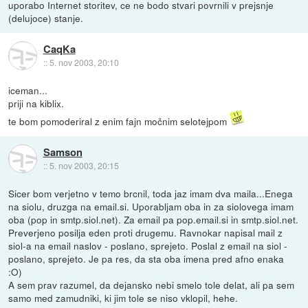
uporabo Internet storitev, ce ne bodo stvari povrnili v prejsnje
(delujoce) stanje.
CaqKa
::
5. nov 2003, 20:10
iceman...
priji na kiblix.
te bom pomoderiral z enim fajn močnim selotejpom
Samson
::
5. nov 2003, 20:15
Sicer bom verjetno v temo brcnil, toda jaz imam dva maila...Enega
na siolu, druzga na email.si. Uporabljam oba in za siolovega imam
oba (pop in smtp.siol.net). Za email pa pop.email.si in smtp.siol.net.
Preverjeno posilja eden proti drugemu. Ravnokar napisal mail z
siol-a na email naslov - poslano, sprejeto. Poslal z email na siol -
poslano, sprejeto. Je pa res, da sta oba imena pred afno enaka
:O)
A sem prav razumel, da dejansko nebi smelo tole delat, ali pa sem
samo med zamudniki, ki jim tole se niso vklopil, hehe.