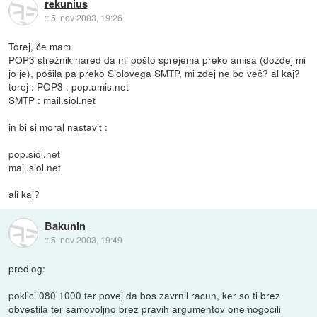
rekunius
::
5. nov 2003, 19:26
Torej, če mam
POP3 strežnik nared da mi pošto sprejema preko amisa (dozdej mi
jo je), pošila pa preko Siolovega SMTP, mi zdej ne bo več? al kaj?
torej : POP3 : pop.amis.net
SMTP : mail.siol.net
in bi si moral nastavit :
pop.siol.net
mail.siol.net
ali kaj?
Bakunin
::
5. nov 2003, 19:49
predlog:
poklici 080 1000 ter povej da bos zavrnil racun, ker so ti brez
obvestila ter samovoljno brez pravih argumentov onemogocili