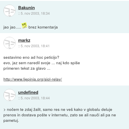
Bakunin
::
5. nov 2003, 18:34
jao jao.....
brez komentarja
markz
::
5. nov 2003, 18:41
sestavimo eno ad hoc peticijo?
evo, jaz sem naredil svoje ... naj kdo spiše
primeren tekst za glavo ...
http://www.ljepinja.org/siol-relay/
undefined
::
5. nov 2003, 18:44
> nočem te zdaj žalit, samo res ne veš kako v globalu deluje
prenos in dostava pošte v internetu, zato se ali nauči ali pa ne
pametuj.