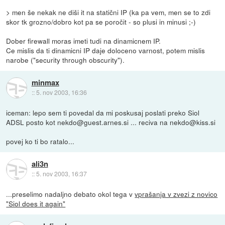
> men še nekak ne diši it na statični IP (ka pa vem, men se to zdi
skor tk grozno/dobro kot pa se poročit - so plusi in minusi ;-)
Dober firewall moras imeti tudi na dinamicnem IP.
Ce mislis da ti dinamicni IP daje doloceno varnost, potem mislis
narobe ("security through obscurity").
minmax
::
5. nov 2003, 16:36
iceman: lepo sem ti povedal da mi poskusaj poslati preko Siol
ADSL posto kot nekdo@guest.arnes.si ... reciva na nekdo@kiss.si
povej ko ti bo ratalo...
ali3n
::
5. nov 2003, 16:37
...preselimo nadaljno debato okol tega v
vprašanja v zvezi z novico
"Siol does it again"