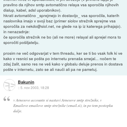
pravilno da njihov smtp avtomatično relaya vsa sporočila njihovih
dialup, kabel, adsl uporabnikov).
hkrati avtomatično _sprejmejo in dostavijo_ vsa sporočila, katerih
naslovnika imajo v svoji baz (primer siolov strežnik sprejme vsa
sporočila za nekdo@siol.net, ne glede na ip iz katerega prihajajo).
in nenazadnje:
če sporočila strežnik ne bo (ali ne more) relayal ali sprejel mora to
sporočiti pošiljatelju.
prosim ne več odgovarjat v tem threadu, ker se ti bo vsak folk ki ve
kako v resnici se pošta po internetu prenaša smejal... nočem te
zdaj žalit, samo res ne veš kako v globalu deluje prenos in dostava
pošte v internetu, zato se ali nauči ali pa ne pametuj.
Bakunin
::
5. nov 2003, 18:28
v Arnesove accounte si nastavi Arnesove smtp strežnike, v
Emailove emailove smtp strežnike (email.si), in po tem postopku
dalje.