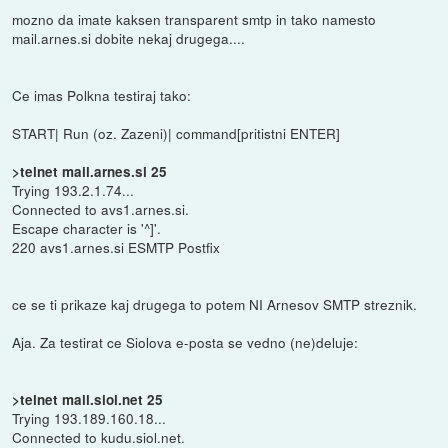
mozno da imate kaksen transparent smtp in tako namesto
mail.arnes.si dobite nekaj drugega....
Ce imas Polkna testiraj tako:
START| Run (oz. Zazeni)| command[pritistni ENTER]
>telnet mail.arnes.si 25
Trying 193.2.1.74...
Connected to avs1.arnes.si.
Escape character is '^]'.
220 avs1.arnes.si ESMTP Postfix
ce se ti prikaze kaj drugega to potem NI Arnesov SMTP streznik.
Aja. Za testirat ce Siolova e-posta se vedno (ne)deluje:
>telnet mail.siol.net 25
Trying 193.189.160.18...
Connected to kudu.siol.net.