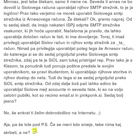
Minmax, jest tebe štekam, samo ti mene ne. Seveda ti arnes ne bo
dovolil iz Siolovega računa uporabljat njihov SMTP strežnik, to je ja
logično! Prav tako verjetno ne moreš uporabit Siolovega smtp
strežnika iz Arnesovega računa. Že štekaš? Ok, gremo naprej. Od
tu sedaj sledi, da imajo nekateri ISPji odprte SMTP strežnike
vsakumor, ki jih hoče uporabit. Načeloma je pravilo, da lahko
uporablja določen račun le tisti, ki ima dovoljenje. Torej, ti imaš
privilegij uporabljat Siolov račun in njihov smtp strežnik za _ta_
račun. Nimaš pa privilegija uporabljat poleg tega še Arnesov račun,
do katerega si se do sedaj prigoljufal preko Siolovega smtp
strežnika, zdaj pa te je SiOL sam tukaj pristrigel rep. Prav tako je s
Kissom, ta ponudnik tudi ponuja poštne predale le svojim
uporabnikom, se pravi študentom, ki uporabljajo njihove storitve in
njihov dostop do neta. Tudi do tega si se sedaj prigoljufal preko
SiOL smtp strežnika. Od zdaj dalje boš pač lahko edino še
uporabljal Siolove mejl accounte in seveda tiste, ki so na voljo
celotni publiki, kot so recimo email.si in pinkponk.si. Sedaj bolj
jasno?
No, še enkrat ti želim dobrodošlico na Internetu. ;)
Aja, pa še tole pod P.S. Če se meni kdo smeje, tebe nima kaj
skrbeti, a ne?