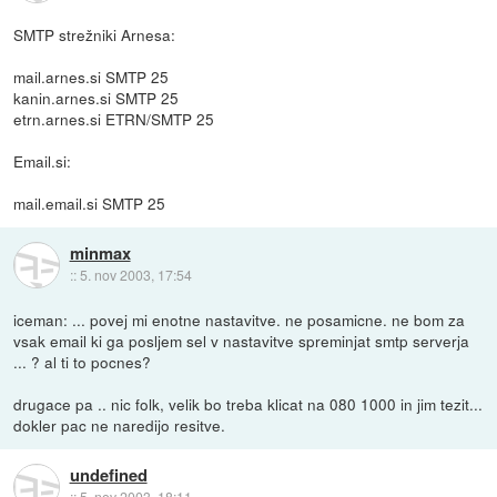
SMTP strežniki Arnesa:
mail.arnes.si SMTP 25
kanin.arnes.si SMTP 25
etrn.arnes.si ETRN/SMTP 25
Email.si:
mail.email.si SMTP 25
minmax
::
5. nov 2003, 17:54
iceman: ... povej mi enotne nastavitve. ne posamicne. ne bom za
vsak email ki ga posljem sel v nastavitve spreminjat smtp serverja
... ? al ti to pocnes?
drugace pa .. nic folk, velik bo treba klicat na 080 1000 in jim tezit...
dokler pac ne naredijo resitve.
undefined
::
5. nov 2003, 18:11