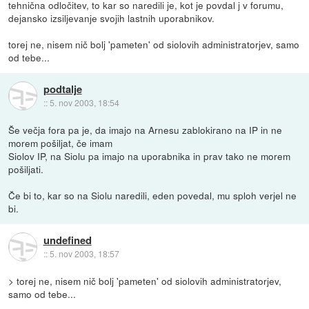
tehnična odločitev, to kar so naredili je, kot je povdal j v forumu,
dejansko izsiljevanje svojih lastnih uporabnikov.
torej ne, nisem nič bolj 'pameten' od siolovih administratorjev, samo
od tebe...
podtalje
::
5. nov 2003, 18:54
Še večja fora pa je, da imajo na Arnesu zablokirano na IP in ne
morem pošiljat, če imam
Siolov IP, na Siolu pa imajo na uporabnika in prav tako ne morem
pošiljati.
Če bi to, kar so na Siolu naredili, eden povedal, mu sploh verjel ne
bi.
undefined
::
5. nov 2003, 18:57
> torej ne, nisem nič bolj 'pameten' od siolovih administratorjev,
samo od tebe...