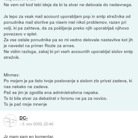
Ne vem od kod tebi ideja da bi ta stvar ne delovala do nedavnega.
Js lepo za vsak mail account uporabljam pop in smtp strežnika od
ponudnika mail storitve pa nisem mel nikol problemov, razen pri
volji, ki pa zahteva, da za pošiljanje preko njih uporabljaš njihovo
povezavo v splet.
Za vse ostale ponudnike pa so mi vedno delovale nastavitve kot jih
je navedel na primer Rozle za arnes.
Ne vidim razloga, zakaj bi pri vseh accountih uporabljal siolov smtp
strežnik.
Minmax:
Po mojem je pa tisto tvoje poslovanje s siolom zlo privat zadeva, ki
nas nekako ne zadeva.
Pač se jim je zgodila ena administrativna napaka.
To bi bila stvar za debatirat v foromu ne pa za novico.
To je pač moje mnenje
DC-
::
5. nov 2003, 22:46
Jz mam sam en komentar.