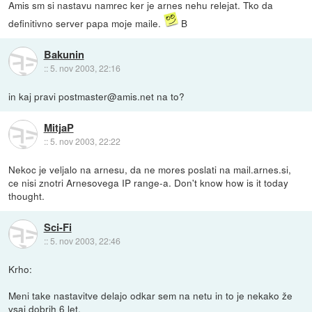
Amis sm si nastavu namrec ker je arnes nehu relejat. Tko da
definitivno server papa moje maile.
B
Bakunin
::
5. nov 2003, 22:16
in kaj pravi postmaster@amis.net na to?
MitjaP
::
5. nov 2003, 22:22
Nekoc je veljalo na arnesu, da ne mores poslati na mail.arnes.si,
ce nisi znotri Arnesovega IP range-a. Don't know how is it today
thought.
Sci-Fi
::
5. nov 2003, 22:46
Krho:
Meni take nastavitve delajo odkar sem na netu in to je nekako že
vsaj dobrih 6 let.