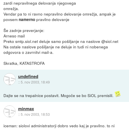
zardi nepravilnega delovanja njegovega
omrežja.
Vendar pa to ni ravno nepravilno delovanje omrežja, ampak je
povsem
pravilno delovanje
namerno
Še zadnje preverjanje:
Arneso mail
Preko smtp.siol.net deluje samo pošiljanje na naslove @siol.net
Na ostale naslove pošiljanje ne deluje in tudi ni nobenega
odgovora o zavrnitvi mail-a.
Skratka, KATASTROFA
undefined
::
5. nov 2003, 18:49
Dajte se na trepalnice postavit. Mogoče se bo SiOL premislil.
minmax
::
5. nov 2003, 18:53
iceman: siolovi administratorji dobro vedo kaj je pravilno. to ni