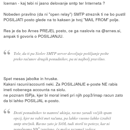
Iceman - kaj tebi ni jasno delovanje smtp ter Interneta ?
Nobeden pravilno (da ni "open relay") SMTP streznik ti ne bo pustil
POSILJATI posto glede na to kaksen je tvoj "MAIL FROM" polje.
Res je da bo Arnes PREJEL posto, ce ga naslovis na @arnes.si,
ampak ti govoris o POSILJANJU.
Tole, da ti pa Siolov SMTP server dovoljuje pošiljanje pošte
preko računov drugih ponudnikov, pa ni najbolj pravilno.
Spet mesas jabolke in hruske.
Kaksni racuni/accounti neki. Za POSILJANJE e-poste NE rabis
imeti nobenega accounta na siolu.
ne poznam ISPja, kjer bi moral imeti pri njih pop3/imap racun zato
da bi lahko POSILJAL e-posto.
Dosti ponudnikov to namreč ukinja, ravno zaradi večjih spam
opcij, kjer ne rabiš met računa, pa lahko vseeno lahko izrabiš
smtp strežnik. Ravno zato je SiOL tudi storil to potezo, kar ni
popolnoma NIČ zgrešeno, če malce razumeš zadeve.