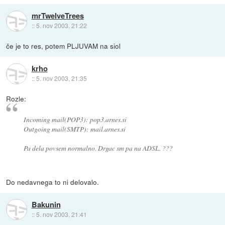
mrTwelveTrees
::
5. nov 2003, 21:22
če je to res, potem PLJUVAM na siol
krho
::
5. nov 2003, 21:35
Rozle:
Incoming mail(POP3): pop3.arnes.si
Outgoing mail(SMTP): mail.arnes.si
Pa dela povsem normalno. Drgac sm pa na ADSL. ???
Do nedavnega to ni delovalo.
Bakunin
::
5. nov 2003, 21:41