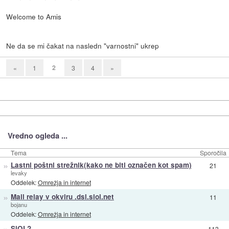
Welcome to Amis
Ne da se mi čakat na nasledn "varnostni" ukrep
2
«
1
3
4
»
Vredno ogleda ...
Tema
Sporočila
»
Lastni poštni strežnik(kako ne biti označen kot spam)
21
levaky
Oddelek:
Omrežja in internet
»
Mail relay v okviru .dsl.siol.net
11
bojanu
Oddelek:
Omrežja in internet
»
SiOL?
113