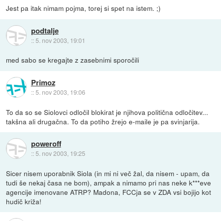
Jest pa itak nimam pojma, torej si spet na istem. ;)
podtalje
::
5. nov 2003, 19:01
med sabo se kregajte z zasebnimi sporočili
Primoz
::
5. nov 2003, 19:06
To da so se Siolovci odločil blokirat je njihova politična odločitev...
takšna ali drugačna. To da potiho žrejo e-maile je pa svinjarija.
poweroff
::
5. nov 2003, 19:25
Sicer nisem uporabnik Siola (in mi ni več žal, da nisem - upam, da
tudi še nekaj časa ne bom), ampak a nimamo pri nas neke k***eve
agencije imenovane ATRP? Madona, FCCja se v ZDA vsi bojijo kot
hudič križa!