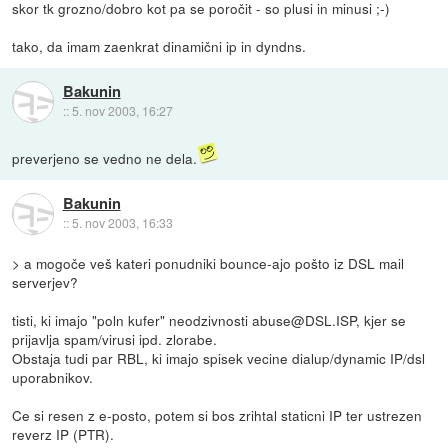
skor tk grozno/dobro kot pa se poročit - so plusi in minusi ;-)
tako, da imam zaenkrat dinamični ip in dyndns.
Bakunin
::
5. nov 2003, 16:27
preverjeno se vedno ne dela.
Bakunin
::
5. nov 2003, 16:33
> a mogoče veš kateri ponudniki bounce-ajo pošto iz DSL mail
serverjev?
tisti, ki imajo "poln kufer" neodzivnosti abuse@DSL.ISP, kjer se
prijavlja spam/virusi ipd. zlorabe.
Obstaja tudi par RBL, ki imajo spisek vecine dialup/dynamic IP/dsl
uporabnikov.
Ce si resen z e-posto, potem si bos zrihtal staticni IP ter ustrezen
reverz IP (PTR).