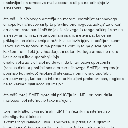
naslovljeni na arnesove mail accounte ali pa ne prihajajo iz
arnesovih IPjev.
štekaš... iz siolovega omrežja ne morem uporabljat arnesovega
smtpja, ker arnesov smtp to pravilno onemogoča. zakaj? zato ker
arnes ne more storiti nič če jaz iz silovega ip ranga priklopim se na
arnesov smtp in iz njega pošiljam spam. metem pa, ko če se
priklopim na siolov smtp strežnik iz siolovih ipjev in pošiljam spam,
lahko siol to ugotovi in me prime za vrat. in to ne glede na to
kakšen from: field je v headerju. medtem ko tega arnes ne more,
ker nisem njihov uporabnik ipja.
enako velja za siol. siol ne dovoli, da bi arnesovi uporabniki
(recimo dialup) posiljali posto preko njihovega SMTPja, ceprav jo
posiljajo kot nekdo@siol.net!! stekas...? oni morajo uporabiti
arnesov smtp, ker so na internet priklopljeni preko arnesa, neglede
na to kaksen mail account imajo?
štekaš? torej. SMTP mora biti pri ISPju in _NE_ pri ponudniku
mailboxa. cel internet je tako narejen.
torej na kratko... vsi normalni SMTP strežniki na interneti so
skonfigurirani takole:
avtomatično relayajo _vsa_ sporočila, ki prihajajo iz njihovih
internih mrež in uporabnikov, ki jim strežejo (v primeru ispja je