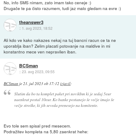
No, info SMS nimam, zato imam tako ceneje :)
Drugače te pa čisto razumem, tudi jaz malo gledam na evre :)
theanswer3
::
1. avg 2023, 18:52
Ali kdo ve kako nakazes nekaj na tuj bancni racun ce ta ne
uporablja iban? Zelim placati potovanje na maldive in mi
konstantno mece ven nepravilen iban.
BCSman
::
23. avg 2023, 09:55
BCSman
je
21. jul 2023 ob 17:12
izjavil
:
Slutim da bo ta komplet paket pri novikbm ki je sedaj 5eur
naenkrat postal 10eur. Ko banke postanejo še večje imajo še
večje stroške, ki jih seveda prenesejo na komitente.
Evo tole sem spisal pred mesecem.
Podražitev kompleta na 5,80 zaenkrat hehe: