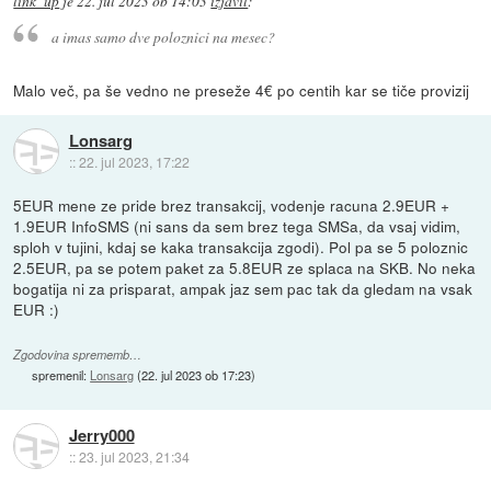
link_up
je
22. jul 2023 ob 14:03
izjavil
:
a imas samo dve poloznici na mesec?
Malo več, pa še vedno ne preseže 4€ po centih kar se tiče provizij
Lonsarg
::
22. jul 2023, 17:22
5EUR mene ze pride brez transakcij, vodenje racuna 2.9EUR +
1.9EUR InfoSMS (ni sans da sem brez tega SMSa, da vsaj vidim,
sploh v tujini, kdaj se kaka transakcija zgodi). Pol pa se 5 poloznic
2.5EUR, pa se potem paket za 5.8EUR ze splaca na SKB. No neka
bogatija ni za prisparat, ampak jaz sem pac tak da gledam na vsak
EUR :)
Zgodovina sprememb…
spremenil:
Lonsarg
(
22. jul 2023 ob 17:23
)
Jerry000
::
23. jul 2023, 21:34