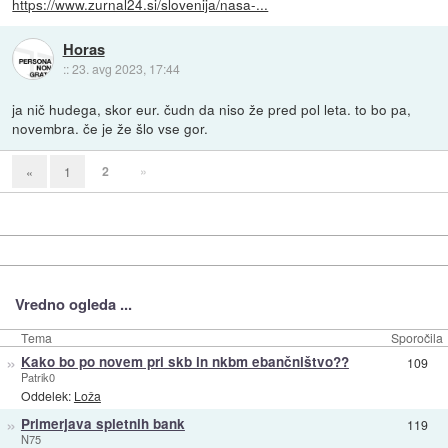
https://www.zurnal24.si/slovenija/nasa-...
Horas
::
23. avg 2023, 17:44
ja nič hudega, skor eur. čudn da niso že pred pol leta. to bo pa,
novembra. če je že šlo vse gor.
2
»
«
1
Vredno ogleda ...
Tema
Sporočila
»
Kako bo po novem pri skb in nkbm ebančništvo??
109
Patrik0
Oddelek:
Loža
»
Primerjava spletnih bank
119
N75