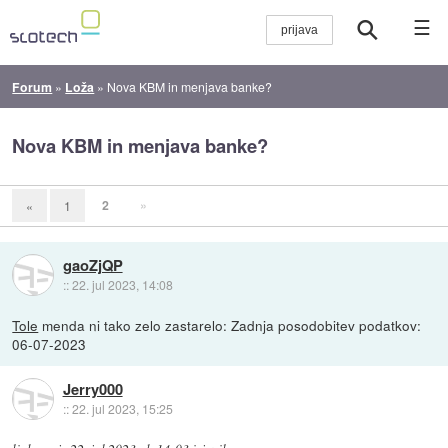
☰
Forum
»
Loža
»
Nova KBM in menjava banke?
Nova KBM in menjava banke?
2
»
«
1
gaoZjQP
::
22. jul 2023, 14:08
Tole
menda ni tako zelo zastarelo: Zadnja posodobitev podatkov:
06-07-2023
Jerry000
::
22. jul 2023, 15:25