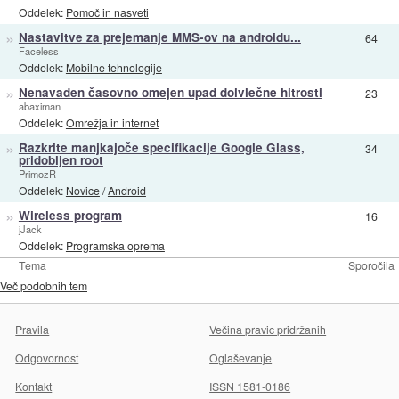
Oddelek:
Pomoč in nasveti
»
Nastavitve za prejemanje MMS-ov na androidu...
64
Faceless
Oddelek:
Mobilne tehnologije
»
Nenavaden časovno omejen upad dolvlečne hitrosti
23
abaximan
Oddelek:
Omrežja in internet
»
Razkrite manjkajoče specifikacije Google Glass,
34
pridobljen root
PrimozR
Oddelek:
Novice
/
Android
»
Wireless program
16
jJack
Oddelek:
Programska oprema
Tema
Sporočila
Več podobnih tem
Pravila
Večina pravic pridržanih
Odgovornost
Oglaševanje
Kontakt
ISSN 1581-0186