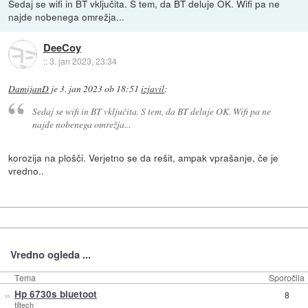
Sedaj se wifi in BT vključita. S tem, da BT deluje OK. Wifi pa ne
najde nobenega omrežja...
DeeCoy
::
3. jan 2023, 23:34
DamijanD
je
3. jan 2023 ob 18:51
izjavil
:
Sedaj se wifi in BT vključita. S tem, da BT deluje OK. Wifi pa ne
najde nobenega omrežja...
korozija na plošči. Verjetno se da rešit, ampak vprašanje, če je
vredno..
Vredno ogleda ...
Tema
Sporočila
»
Hp 6730s bluetoot
8
tiltech