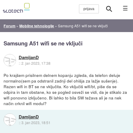
☰
Forum
»
Mobilne tehnologije
»
Samsung A51 wifi se ne vključi
Samsung A51 wifi se ne vključi
DamijanD
::
2. jan 2023, 17:38
Po krajšem prisilnem delnem kopanju zgleda, da telefon deluje
normalno(sem pa odstranil zadnji del ohišja za lažje sušenje).
Razen wifi in BT se ne vključita. Ko vključiš wifi/bt, piše da se
odpira in tam obstane, ko se pogled osveži se vidi, da je stikalo za
wifi ponovno izključeno. Bi lahko to bila SW težava ali je na nek
način crknil wifi modul?
DamijanD
::
3. jan 2023, 18:51