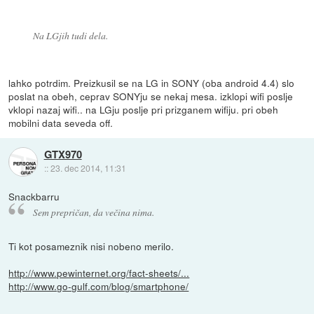
Na LGjih tudi dela.
lahko potrdim. Preizkusil se na LG in SONY (oba android 4.4) slo
poslat na obeh, ceprav SONYju se nekaj mesa. izklopi wifi poslje
vklopi nazaj wifi.. na LGju poslje pri prizganem wifiju. pri obeh
mobilni data seveda off.
GTX970
::
23. dec 2014, 11:31
Snackbarru
Sem prepričan, da večina nima.
Ti kot posameznik nisi nobeno merilo.
http://www.pewinternet.org/fact-sheets/...
http://www.go-gulf.com/blog/smartphone/