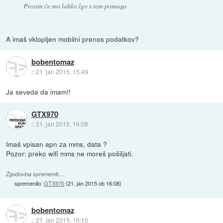
Prosim če mo lahko lgo s tem pomaga
A imaš vklopljen mobilni prenos podatkov?
bobentomaz
::
21. jan 2015, 15:49
Ja seveda da imam!!
GTX970
::
21. jan 2015, 16:08
Imaš vpisan apn za mms, data ?
Pozor: preko wifi mms ne moreš pošiljati.
Zgodovina sprememb…
spremenilo:
GTX970
(
21. jan 2015 ob 16:08
)
bobentomaz
::
21. jan 2015, 16:10