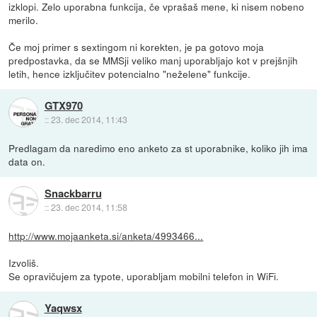
izklopi. Zelo uporabna funkcija, če vprašaš mene, ki nisem nobeno
merilo.
Če moj primer s sextingom ni korekten, je pa gotovo moja
predpostavka, da se MMSji veliko manj uporabljajo kot v prejšnjih
letih, hence izključitev potencialno "neželene" funkcije.
GTX970
::
23. dec 2014, 11:43
Predlagam da naredimo eno anketo za st uporabnike, koliko jih ima
data on.
Snackbarru
::
23. dec 2014, 11:58
http://www.mojaanketa.si/anketa/4993466...
Izvoliš.
Se opravičujem za typote, uporabljam mobilni telefon in WiFi.
Yaqwsx