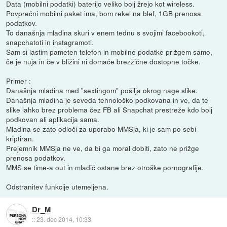
Data (mobilni podatki) baterijo veliko bolj žrejo kot wireless.
Povprečni mobilni paket ima, bom rekel na blef, 1GB prenosa
podatkov.
To današnja mladina skuri v enem tednu s svojimi facebookoti,
snapchatoti in instagramoti.
Sam si lastim pameten telefon in mobilne podatke prižgem samo,
če je nuja in če v bližini ni domače brezžične dostopne točke.
Primer :
Današnja mladina med "sextingom" pošilja okrog nage slike.
Današnja mladina je seveda tehnološko podkovana in ve, da te
slike lahko brez problema čez FB ali Snapchat prestreže kdo bolj
podkovan ali aplikacija sama.
Mladina se zato odloči za uporabo MMSja, ki je sam po sebi
kriptiran.
Prejemnik MMSja ne ve, da bi ga moral dobiti, zato ne prižge
prenosa podatkov.
MMS se time-a out in mladič ostane brez otroške pornografije.
Odstranitev funkcije utemeljena.
Dr_M
::
23. dec 2014, 10:33