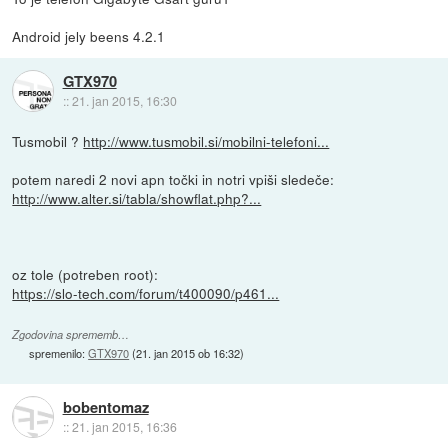
Android jely beens 4.2.1
GTX970
::
21. jan 2015, 16:30
Tusmobil ?
http://www.tusmobil.si/mobilni-telefoni...
potem naredi 2 novi apn točki in notri vpiši sledeče:
http://www.alter.si/tabla/showflat.php?...
oz tole (potreben root):
https://slo-tech.com/forum/t400090/p461...
Zgodovina sprememb…
spremenilo:
GTX970
(
21. jan 2015 ob 16:32
)
bobentomaz
::
21. jan 2015, 16:36