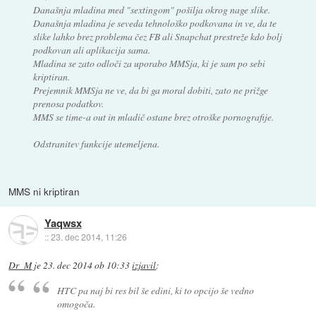
Današnja mladina med "sextingom" pošilja okrog nage slike.
Današnja mladina je seveda tehnološko podkovana in ve, da te
slike lahko brez problema čez FB ali Snapchat prestreže kdo bolj
podkovan ali aplikacija sama.
Mladina se zato odloči za uporabo MMSja, ki je sam po sebi
kriptiran.
Prejemnik MMSja ne ve, da bi ga moral dobiti, zato ne prižge
prenosa podatkov.
MMS se time-a out in mladič ostane brez otroške pornografije.
Odstranitev funkcije utemeljena.
MMS ni kriptiran
Yaqwsx
::
23. dec 2014, 11:26
Dr_M
je
23. dec 2014 ob 10:33
izjavil
:
HTC pa naj bi res bil še edini, ki to opcijo še vedno
omogoča.