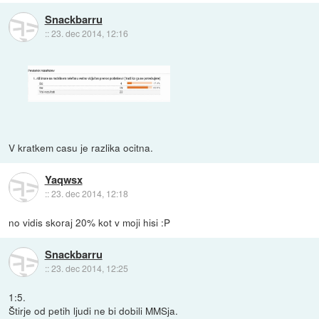
Snackbarru
::
23. dec 2014, 12:16
V kratkem casu je razlika ocitna.
Yaqwsx
::
23. dec 2014, 12:18
no vidis skoraj 20% kot v moji hisi :P
Snackbarru
::
23. dec 2014, 12:25
1:5.
Štirje od petih ljudi ne bi dobili MMSja.