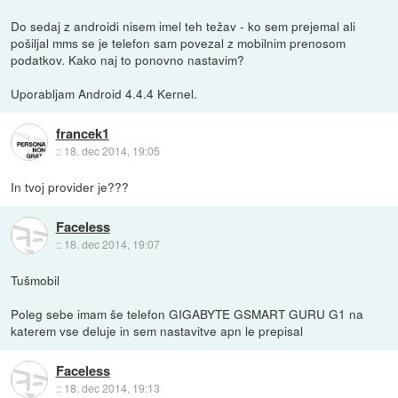
Do sedaj z androidi nisem imel teh težav - ko sem prejemal ali
pošiljal mms se je telefon sam povezal z mobilnim prenosom
podatkov. Kako naj to ponovno nastavim?
Uporabljam Android 4.4.4 Kernel.
francek1
::
18. dec 2014, 19:05
In tvoj provider je???
Faceless
::
18. dec 2014, 19:07
Tušmobil
Poleg sebe imam še telefon GIGABYTE GSMART GURU G1 na
katerem vse deluje in sem nastavitve apn le prepisal
Faceless
::
18. dec 2014, 19:13