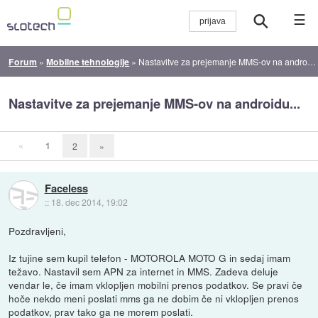
☰
Forum
»
Mobilne tehnologije
»
Nastavitve za prejemanje MMS-ov na androidu...
Nastavitve za prejemanje MMS-ov na androidu...
«
1
2
»
Faceless
::
18. dec 2014, 19:02
Pozdravljeni,
Iz tujine sem kupil telefon - MOTOROLA MOTO G in sedaj imam
težavo. Nastavil sem APN za internet in MMS. Zadeva deluje
vendar le, če imam vklopljen mobilni prenos podatkov. Se pravi če
hoče nekdo meni poslati mms ga ne dobim če ni vklopljen prenos
podatkov, prav tako ga ne morem poslati.