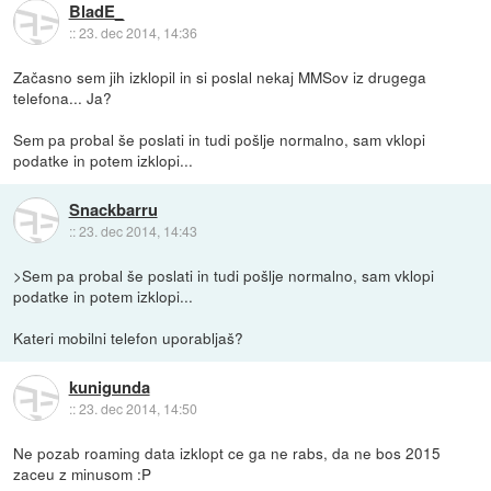
BladE_
::
23. dec 2014, 14:36
Začasno sem jih izklopil in si poslal nekaj MMSov iz drugega
telefona... Ja?
Sem pa probal še poslati in tudi pošlje normalno, sam vklopi
podatke in potem izklopi...
Snackbarru
::
23. dec 2014, 14:43
>Sem pa probal še poslati in tudi pošlje normalno, sam vklopi
podatke in potem izklopi...
Kateri mobilni telefon uporabljaš?
kunigunda
::
23. dec 2014, 14:50
Ne pozab roaming data izklopt ce ga ne rabs, da ne bos 2015
zaceu z minusom :P