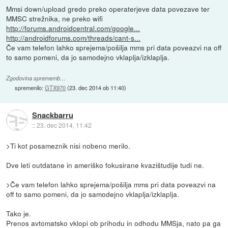
Mmsi down/upload gredo preko operaterjeve data povezave ter
MMSC strežnika, ne preko wifi
http://forums.androidcentral.com/google...
http://androidforums.com/threads/cant-s...
Če vam telefon lahko sprejema/pošilja mms pri data poveazvi na off
to samo pomeni, da jo samodejno vklaplja/izklaplja.
Zgodovina sprememb…
spremenilo:
GTX970
(
23. dec 2014 ob 11:40
)
Snackbarru
::
23. dec 2014, 11:42
>Ti kot posameznik nisi nobeno merilo.
Dve leti outdatane in ameriško fokusirane kvazištudije tudi ne.
>Če vam telefon lahko sprejema/pošilja mms pri data poveazvi na
off to samo pomeni, da jo samodejno vklaplja/izklaplja.
Tako je.
Prenos avtomatsko vklopi ob prihodu in odhodu MMSja, nato pa ga