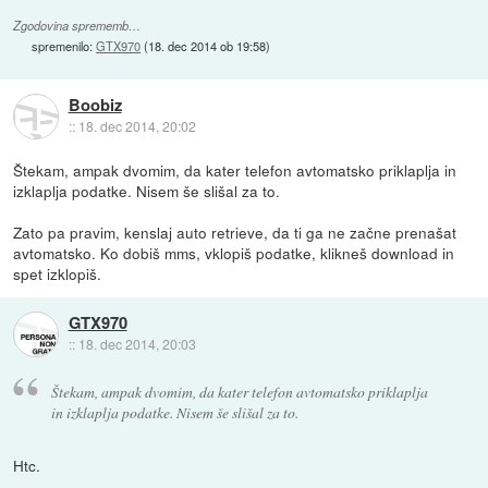
Zgodovina sprememb…
spremenilo:
GTX970
(
18. dec 2014 ob 19:58
)
Boobiz
::
18. dec 2014, 20:02
Štekam, ampak dvomim, da kater telefon avtomatsko priklaplja in
izklaplja podatke. Nisem še slišal za to.
Zato pa pravim, kenslaj auto retrieve, da ti ga ne začne prenašat
avtomatsko. Ko dobiš mms, vklopiš podatke, klikneš download in
spet izklopiš.
GTX970
::
18. dec 2014, 20:03
Štekam, ampak dvomim, da kater telefon avtomatsko priklaplja
in izklaplja podatke. Nisem še slišal za to.
Htc.