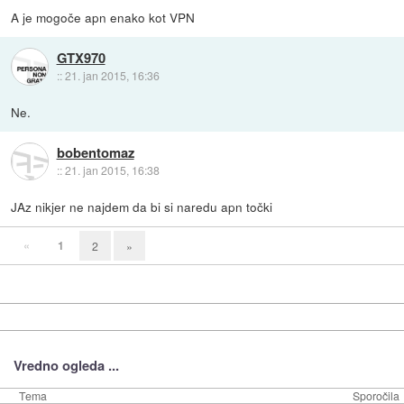
A je mogoče apn enako kot VPN
GTX970
::
21. jan 2015, 16:36
Ne.
bobentomaz
::
21. jan 2015, 16:38
JAz nikjer ne najdem da bi si naredu apn točki
«
1
2
»
Vredno ogleda ...
Tema
Sporočila