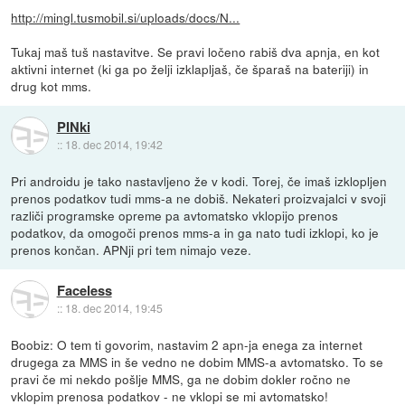
http://mingl.tusmobil.si/uploads/docs/N...
Tukaj maš tuš nastavitve. Se pravi ločeno rabiš dva apnja, en kot
aktivni internet (ki ga po želji izklapljaš, če šparaš na bateriji) in
drug kot mms.
PINki
::
18. dec 2014, 19:42
Pri androidu je tako nastavljeno že v kodi. Torej, če imaš izklopljen
prenos podatkov tudi mms-a ne dobiš. Nekateri proizvajalci v svoji
različi programske opreme pa avtomatsko vklopijo prenos
podatkov, da omogoči prenos mms-a in ga nato tudi izklopi, ko je
prenos končan. APNji pri tem nimajo veze.
Faceless
::
18. dec 2014, 19:45
Boobiz: O tem ti govorim, nastavim 2 apn-ja enega za internet
drugega za MMS in še vedno ne dobim MMS-a avtomatsko. To se
pravi če mi nekdo pošlje MMS, ga ne dobim dokler ročno ne
vklopim prenosa podatkov - ne vklopi se mi avtomatsko!