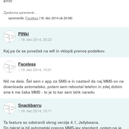
error
Zgodovina sprememb…
spremenilo:
Faceless
(
18. dec 2014 ob 20:08
)
PINki
::
18. dec 2014, 20:22
Kaj pa če se povežeš na wifi in vklopiš prenos podatkov.
Faceless
::
19. dec 2014, 10:01
Nič ne dela. Šel sem v app za SMS-e in nastavil da naj MMS-ov ne
downloada avtomatsko, potem sem rebootal telefon in zdej dobim
sms k me čaka MMS - to je to kar sem lahk naredu
Snackbarru
::
19. dec 2014, 10:11
Ta feature so odstranili okrog verzije 4.1, Jellybeana.
Do takrat je bil avtomatski prenos MMS-jev standard, potem pa je