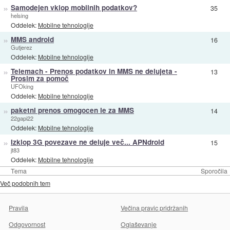
»
Samodejen vklop mobilnih podatkov?
35
helsing
Oddelek:
Mobilne tehnologije
»
MMS android
16
Gutjerez
Oddelek:
Mobilne tehnologije
»
Telemach - Prenos podatkov in MMS ne delujeta -
13
Prosim za pomoč
UFOking
Oddelek:
Mobilne tehnologije
»
paketni prenos omogocen le za MMS
14
22gapi22
Oddelek:
Mobilne tehnologije
»
Izklop 3G povezave ne deluje več... APNdroid
15
jt83
Oddelek:
Mobilne tehnologije
Tema
Sporočila
Več podobnih tem
Pravila
Večina pravic pridržanih
Odgovornost
Oglaševanje