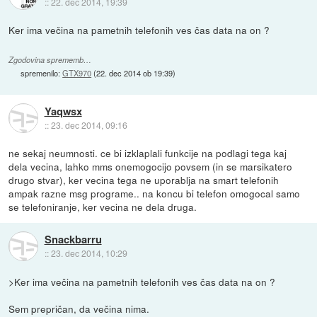
::
22. dec 2014, 19:39
Ker ima večina na pametnih telefonih ves čas data na on ?
Zgodovina sprememb…
spremenilo:
GTX970
(
22. dec 2014 ob 19:39
)
Yaqwsx
::
23. dec 2014, 09:16
ne sekaj neumnosti. ce bi izklaplali funkcije na podlagi tega kaj
dela vecina, lahko mms onemogocijo povsem (in se marsikatero
drugo stvar), ker vecina tega ne uporablja na smart telefonih
ampak razne msg programe.. na koncu bi telefon omogocal samo
se telefoniranje, ker vecina ne dela druga.
Snackbarru
::
23. dec 2014, 10:29
>Ker ima večina na pametnih telefonih ves čas data na on ?
Sem prepričan, da večina nima.