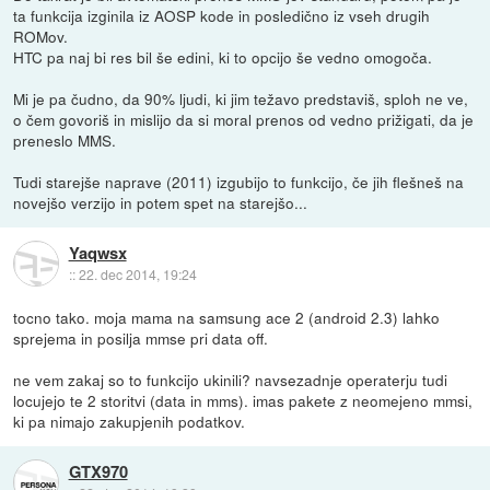
ta funkcija izginila iz AOSP kode in posledično iz vseh drugih
ROMov.
HTC pa naj bi res bil še edini, ki to opcijo še vedno omogoča.
Mi je pa čudno, da 90% ljudi, ki jim težavo predstaviš, sploh ne ve,
o čem govoriš in mislijo da si moral prenos od vedno prižigati, da je
preneslo MMS.
Tudi starejše naprave (2011) izgubijo to funkcijo, če jih flešneš na
novejšo verzijo in potem spet na starejšo...
Yaqwsx
::
22. dec 2014, 19:24
tocno tako. moja mama na samsung ace 2 (android 2.3) lahko
sprejema in posilja mmse pri data off.
ne vem zakaj so to funkcijo ukinili? navsezadnje operaterju tudi
locujejo te 2 storitvi (data in mms). imas pakete z neomejeno mmsi,
ki pa nimajo zakupjenih podatkov.
GTX970