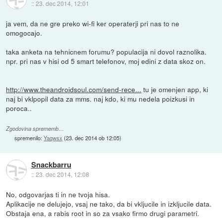
::
23. dec 2014, 12:01
ja vem, da ne gre preko wi-fi ker operaterji pri nas to ne
omogocajo.
taka anketa na tehnicnem forumu? populacija ni dovol raznolika.
npr. pri nas v hisi od 5 smart telefonov, moj edini z data skoz on.
http://www.theandroidsoul.com/send-rece...
tu je omenjen app, ki
naj bi vklpopil data za mms. naj kdo, ki mu nedela poizkusi in
poroca..
Zgodovina sprememb…
spremenilo:
Yaqwsx
(
23. dec 2014 ob 12:05
)
Snackbarru
::
23. dec 2014, 12:08
No, odgovarjas ti in ne tvoja hisa.
Aplikacije ne delujejo, vsaj ne tako, da bi vkljucile in izkljucile data.
Obstaja ena, a rabis root in so za vsako firmo drugi parametri.