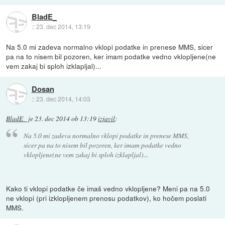
BladE_
::
23. dec 2014, 13:19
Na 5.0 mi zadeva normalno vklopi podatke in prenese MMS, sicer
pa na to nisem bil pozoren, ker imam podatke vedno vklopljene(ne
vem zakaj bi sploh izklapljal)...
Dosan
::
23. dec 2014, 14:03
BladE_
je
23. dec 2014 ob 13:19
izjavil
:
Na 5.0 mi zadeva normalno vklopi podatke in prenese MMS,
sicer pa na to nisem bil pozoren, ker imam podatke vedno
vklopljene(ne vem zakaj bi sploh izklapljal)...
Kako ti vklopi podatke če imaš vedno vklopljene? Meni pa na 5.0
ne vklopi (pri izklopljenem prenosu podatkov), ko hočem poslati
MMS.