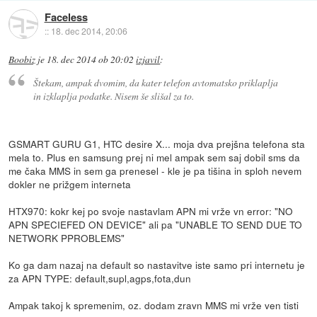
Faceless
::
18. dec 2014, 20:06
Boobiz
je
18. dec 2014 ob 20:02
izjavil
:
Štekam, ampak dvomim, da kater telefon avtomatsko priklaplja
in izklaplja podatke. Nisem še slišal za to.
GSMART GURU G1, HTC desire X... moja dva prejšna telefona sta
mela to. Plus en samsung prej ni mel ampak sem saj dobil sms da
me čaka MMS in sem ga prenesel - kle je pa tišina in sploh nevem
dokler ne prižgem interneta
HTX970: kokr kej po svoje nastavlam APN mi vrže vn error: "NO
APN SPECIEFED ON DEVICE" ali pa "UNABLE TO SEND DUE TO
NETWORK PPROBLEMS"
Ko ga dam nazaj na default so nastavitve iste samo pri internetu je
za APN TYPE: default,supl,agps,fota,dun
Ampak takoj k spremenim, oz. dodam zravn MMS mi vrže ven tisti