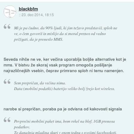
blackbfm
::
23. dec 2014, 18:15
Mi je pa čudno, da 90% ljudi, ki jim težavo predstaviš, sploh ne
ve, o čem govoriš in mislijo da si moral prenos od vedno
prižigati, da je preneslo MMS.
Seveda nihče ne ve, ker večina uporablja boljše alternative kot je
mms. V bistvu že skoraj vsak program omogoča pošiljanje
najrazličnejših vsebin, čeprav primrano sploh ni temu namenjen.
Sem prepričan, da večina nima.
Data (mobilni podatki) baterijo veliko bolj žrejo kot wireless.
narobe si prepričan, poraba pa je odvisna od kakovosti signala
Povprečni mobilni paket ima, bom rekel na blef, 1GB prenosa
podatkov.
To današnja mladina skuri v enem tednu s svojimi facebookoti,