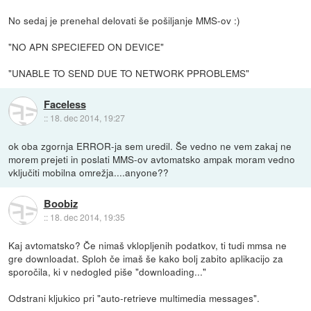
No sedaj je prenehal delovati še pošiljanje MMS-ov :)
"NO APN SPECIEFED ON DEVICE"
"UNABLE TO SEND DUE TO NETWORK PPROBLEMS"
Faceless
::
18. dec 2014, 19:27
ok oba zgornja ERROR-ja sem uredil. Še vedno ne vem zakaj ne
morem prejeti in poslati MMS-ov avtomatsko ampak moram vedno
vključiti mobilna omrežja....anyone??
Boobiz
::
18. dec 2014, 19:35
Kaj avtomatsko? Če nimaš vklopljenih podatkov, ti tudi mmsa ne
gre downloadat. Sploh če imaš še kako bolj zabito aplikacijo za
sporočila, ki v nedogled piše "downloading..."
Odstrani kljukico pri "auto-retrieve multimedia messages".