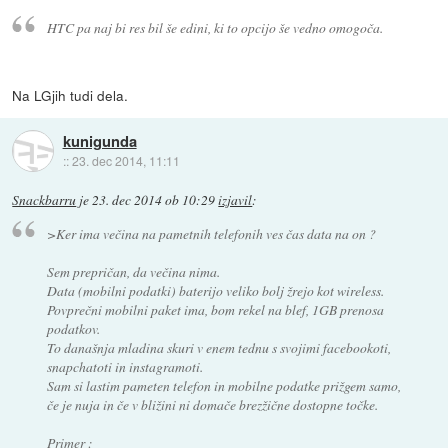
HTC pa naj bi res bil še edini, ki to opcijo še vedno omogoča.
Na LGjih tudi dela.
kunigunda
::
23. dec 2014, 11:11
Snackbarru
je
23. dec 2014 ob 10:29
izjavil
:
>Ker ima večina na pametnih telefonih ves čas data na on ?
Sem prepričan, da večina nima.
Data (mobilni podatki) baterijo veliko bolj žrejo kot wireless.
Povprečni mobilni paket ima, bom rekel na blef, 1GB prenosa
podatkov.
To današnja mladina skuri v enem tednu s svojimi facebookoti,
snapchatoti in instagramoti.
Sam si lastim pameten telefon in mobilne podatke prižgem samo,
če je nuja in če v bližini ni domače brezžične dostopne točke.
Primer :