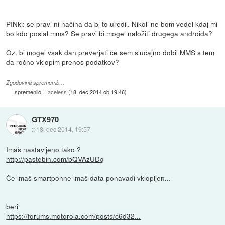
PINki: se pravi ni načina da bi to uredil. Nikoli ne bom vedel kdaj mi
bo kdo poslal mms? Se pravi bi mogel naložiti drugega androida?
Oz. bi mogel vsak dan preverjati če sem slučajno dobil MMS s tem
da ročno vklopim prenos podatkov?
Zgodovina sprememb…
spremenilo:
Faceless
(
18. dec 2014 ob 19:46
)
GTX970
::
18. dec 2014, 19:57
Imaš nastavljeno tako ?
http://pastebin.com/bQVAzUDq
Če imaš smartpohne imaš data ponavadi vklopljen...
beri
https://forums.motorola.com/posts/c6d32...