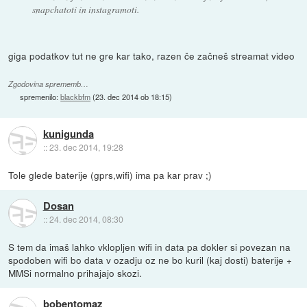
snapchatoti in instagramoti.
giga podatkov tut ne gre kar tako, razen če začneš streamat video
Zgodovina sprememb…
spremenilo:
blackbfm
(
23. dec 2014 ob 18:15
)
kunigunda
::
23. dec 2014, 19:28
Tole glede baterije (gprs,wifi) ima pa kar prav ;)
Dosan
::
24. dec 2014, 08:30
S tem da imaš lahko vklopljen wifi in data pa dokler si povezan na
spodoben wifi bo data v ozadju oz ne bo kuril (kaj dosti) baterije +
MMSi normalno prihajajo skozi.
bobentomaz