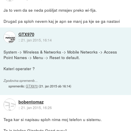
Ja to vem da se neda pošiljat mmsjev preko wi-fija.
Drugač pa sploh nevem kaj je apn se manj pa kje se ga nastavi
GTX970
::
21. jan 2015, 16:14
System -> Wireless & Networks -> Mobile Networks -> Access
Point Names -> Menu -> Reset to default.
Kateri operater ?
Zgodovina sprememb…
spremenilo:
GTX970
(
21. jan 2015 ob 16:14
)
bobentomaz
::
21. jan 2015, 16:26
Tega kar si napisau sploh nima moj telefon u sistemu.
To je telefon Gigabyte Gsart guru1