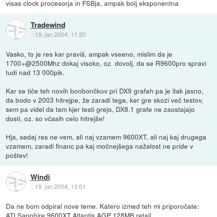
visas clock procesorja in FSBja, ampak bolj eksponentna
Tradewind
::
19. jan 2004, 11:20
Vasko, to je res kar praviš, ampak vseeno, mislim da je
1700+@2500Mhz dokaj visoko, oz. dovolj, da se R9600pro spravi
tudi nad 13 000pik.
Kar se tiče teh novih bonbončkov pri DX9 grafah pa je itak jasno,
da bodo v 2003 hitrejpe, že zaradi tega, ker gre skozi več testov,
sem pa videl da tam kjer testi grejo, DX8.1 grafe ne zaostajajo
dosti, oz. so včasih celo hitrejše!
Hja, sedaj res ne vem, ali naj vzamem 9600XT, ali naj kaj drugega
vzamem, zaradi financ pa kaj močnejšega nažalost ne pride v
poštev!
Windi
::
19. jan 2004, 13:01
Da ne bom odpiral nove teme. Katero izmed teh mi priporočate:
ATI Sapphire 9600XT Atlantis AGP 128MB retail