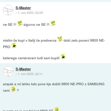
S-Master
::
1. nov 2003, 22:09
ne SE !!!
sigurno ne SE !!!
mislim če kupi v Italiji če prešverca
dobi zelo poceni 9800 NE-
PRO
katerega nameravam tudi sam kupiti
S-Master
::
1. nov 2003, 22:11
ampak a mi lahko kdo pove kje dobiti 9800 NE-PRO z SAMSUNG
rami
?
in nato ga je prodal kot 9800 XT