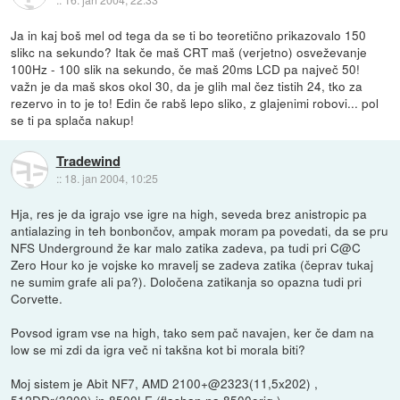
Ja in kaj boš mel od tega da se ti bo teoretično prikazovalo 150
slikc na sekundo? Itak če maš CRT maš (verjetno) osveževanje
100Hz - 100 slik na sekundo, če maš 20ms LCD pa največ 50!
važn je da maš skos okol 30, da je glih mal čez tistih 24, tko za
rezervo in to je to! Edin če rabš lepo sliko, z glajenimi robovi... pol
se ti pa splača nakup!
Tradewind
::
18. jan 2004, 10:25
Hja, res je da igrajo vse igre na high, seveda brez anistropic pa
antialazing in teh bonbončov, ampak moram pa povedati, da se pru
NFS Underground že kar malo zatika zadeva, pa tudi pri C@C
Zero Hour ko je vojske ko mravelj se zadeva zatika (čeprav tukaj
ne sumim grafe ali pa?). Določena zatikanja so opazna tudi pri
Corvette.
Povsod igram vse na high, tako sem pač navajen, ker če dam na
low se mi zdi da igra več ni takšna kot bi morala biti?
Moj sistem je Abit NF7, AMD 2100+@2323(11,5x202) ,