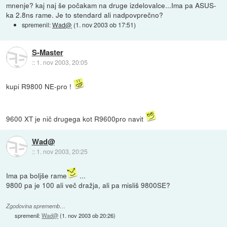
mnenje? kaj naj še počakam na druge izdelovalce...Ima pa ASUS-
ka 2.8ns rame. Je to stendard ali nadpovprečno?
spremenil:
Wad@
(
1. nov 2003 ob 17:51
)
S-Master
::
1. nov 2003, 20:05
kupi R9800 NE-pro !
9600 XT je nič drugega kot R9600pro navit
Wad@
::
1. nov 2003, 20:25
Ima pa boljše rame
...
9800 pa je 100 ali več dražja, ali pa misliš 9800SE?
Zgodovina sprememb…
spremenil:
Wad@
(
1. nov 2003 ob 20:26
)