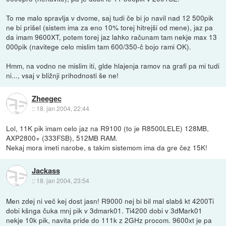
To me malo spravlja v dvome, saj tudi če bi jo navil nad 12 500pik
ne bi prišel (sistem ima za eno 10% torej hitrejši od mene), jaz pa
da imam 9600XT, potem torej jaz lahko računam tam nekje max 13
000pik (navitege celo mislim tam 600/350-č bojo rami OK).
Hmm, na vodno ne mislim iti, glde hlajenja ramov na grafi pa mi tudi
ni..., vsaj v bližnji prihodnosti še ne!
Zheegec
::
18. jan 2004, 22:44
Lol, 11K pik imam celo jaz na R9100 (to je R8500LELE) 128MB,
AXP2800+ (333FSB), 512MB RAM.
Nekaj mora imeti narobe, s takim sistemom ima da gre čez 15K!
Jackass
::
18. jan 2004, 23:54
Men zdej ni več kej dost jasn! R9000 nej bi bil mal slabš kt 4200Ti
dobi kšnga čuka mnj pik v 3dmark01. Ti4200 dobi v 3dMark01
nekje 10k pik, navita pride do 111k z 2GHz procom. 9600xt je pa