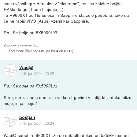
samo včasih gre Hercules v "ekstreme", recimo kakšne boljše
RAMe da gor, hudo hlajenje,...).
Ta R9600XT od Herculesa in Sapphire sta zelo podobna, tako da
če ne rabiš VIVO (Asus) vzemi kar Sapphire.
P.s.: Še bolje pa FX5900LX!
Zgodovina sprememb…
spremenil:
Zheegec
(
15. jan 2004 ob 20:17
)
Wad@
::
15. jan 2004, 20:22
P.s.: Še bolje pa FX5900LX!
Sure, sure...samo damn...a ve kdo trgovino v italiji, ki je dokaj blizu
meje, in jo imajo?
boštjan
::
15. jan 2004, 20:24
Wad@,sapphire 9600XT ,že po defaultu deluje pri
525MHz
,so go