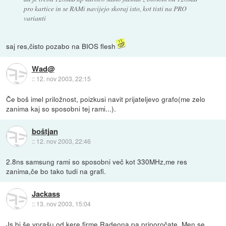
pro kartice in se RAMi navijejo skoraj isto, kot tisti na PRO
varianti
saj res,čisto pozabo na BIOS flesh
Wad@
::
12. nov 2003, 22:15
Če boš imel priložnost, poizkusi navit prijateljevo grafo(me zelo
zanima kaj so sposobni tej rami...).
boštjan
::
12. nov 2003, 22:46
2.8ns samsung rami so sposobni več kot 330MHz,me res
zanima,če bo tako tudi na grafi.
Jackass
::
13. nov 2003, 15:04
Js bi še vprašu od kere firme Radeona pa priporočate. Men se