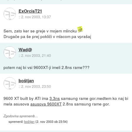
ExOrcisT21
::
2. nov 2003, 13:37
Sem, zato ker se greje v mojem mlincku
Drugače pa še prej pokliči v mlacom pa vprašaj
Wad@
::
2. nov 2003, 21:40
potem naj bi vsi 9600XT-ji imeli 2.8ns rame???
boštjan
::
2. nov 2003, 23:50
9600 XT built by ATI ima
3.3ns
samsung rame gor.medtem ko naj bi
mela asusova
asusova 9600XT
2.8ns samsung rame gor.
Zgodovina sprememb…
spremenil:
boštjan
(
2. nov 2003 ob 23:54
)