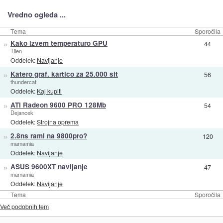
Vredno ogleda ...
Tema
Sporočila
»
Kako izvem temperaturo GPU
44
Tilen
Oddelek:
Navijanje
»
Katero graf. kartico za 25.000 sit
56
thundercat
Oddelek:
Kaj kupiti
»
ATI Radeon 9600 PRO 128Mb
54
Dejancek
Oddelek:
Strojna oprema
»
2.8ns rami na 9800pro?
120
mamamia
Oddelek:
Navijanje
»
ASUS 9600XT navijanje
47
mamamia
Oddelek:
Navijanje
Tema
Sporočila
Več podobnih tem