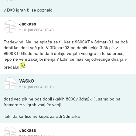
v DX9 igrah bi se poznalo.
Jackass
::
16. jan 2004, 18:43
Tradewind: Ne, ne splača se ti! Ker z 9600XT v 3dmark01 ne boš
dobil kej dost več pik! V 3Dmark03 pa dobiš nekje 3,5k pik z
9600XT! Glede na to da ti delajo verjetn vse igre in to še precej
lepo ne vem zakaj bi menjal? Edin če maš kej odvečnga dnarja v
predalu!
VASkO
::
16. jan 2004, 19:13
dosti vec pik ne bos dobil (kakih 8000v 3dm2k1), samo bo pa
framerate v igrah vsaj 2x vecji
itak, da kartice ne kupis zaradi 3dmarka
Jackass
::
16. jan 2004, 22:33