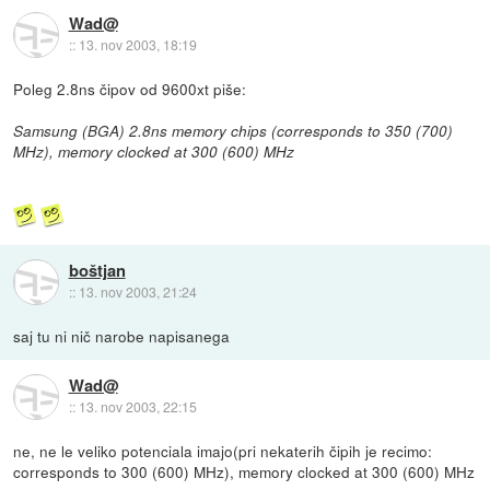
Wad@
::
13. nov 2003, 18:19
Poleg 2.8ns čipov od 9600xt piše:
Samsung (BGA) 2.8ns memory chips (corresponds to 350 (700)
MHz), memory clocked at 300 (600) MHz
boštjan
::
13. nov 2003, 21:24
saj tu ni nič narobe napisanega
Wad@
::
13. nov 2003, 22:15
ne, ne le veliko potenciala imajo(pri nekaterih čipih je recimo:
corresponds to 300 (600) MHz), memory clocked at 300 (600) MHz