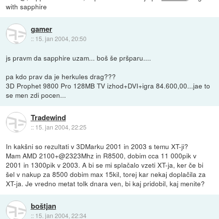
with sapphire
gamer
::
15. jan 2004, 20:50
js pravm da sapphire uzam... boš še pršparu....
pa kdo prav da je herkules drag???
3D Prophet 9800 Pro 128MB TV izhod+DVI+igra 84.600,00...jae to
se men zdi pocen...
Tradewind
::
15. jan 2004, 22:25
In kakšni so rezultati v 3DMarku 2001 in 2003 s temu XT-ji?
Mam AMD 2100+@2323Mhz in R8500, dobim cca 11 000pik v
2001 in 1300pik v 2003. A bi se mi splačalo vzeti XT-ja, ker če bi
šel v nakup za 8500 dobim max 15kil, torej kar nekaj doplačila za
XT-ja. Je vredno metat tolk dnara ven, bi kaj pridobil, kaj menite?
boštjan
::
15. jan 2004, 22:34