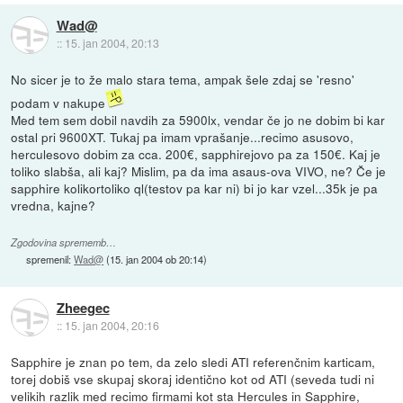
Wad@
::
15. jan 2004, 20:13
No sicer je to že malo stara tema, ampak šele zdaj se 'resno'
podam v nakupe
Med tem sem dobil navdih za 5900lx, vendar če jo ne dobim bi kar
ostal pri 9600XT. Tukaj pa imam vprašanje...recimo asusovo,
herculesovo dobim za cca. 200€, sapphirejovo pa za 150€. Kaj je
toliko slabša, ali kaj? Mislim, pa da ima asaus-ova VIVO, ne? Če je
sapphire kolikortoliko ql(testov pa kar ni) bi jo kar vzel...35k je pa
vredna, kajne?
Zgodovina sprememb…
spremenil:
Wad@
(
15. jan 2004 ob 20:14
)
Zheegec
::
15. jan 2004, 20:16
Sapphire je znan po tem, da zelo sledi ATI referenčnim karticam,
torej dobiš vse skupaj skoraj identično kot od ATI (seveda tudi ni
velikih razlik med recimo firmami kot sta Hercules in Sapphire,