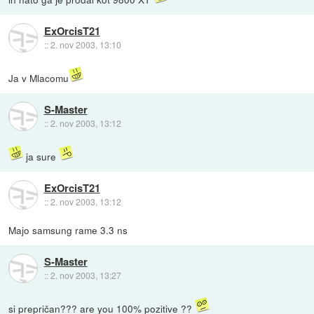
ExOrcisT21
::
2. nov 2003, 13:10
Ja v Mlacomu
S-Master
::
2. nov 2003, 13:12
ja sure
ExOrcisT21
::
2. nov 2003, 13:12
Majo samsung rame 3.3 ns
S-Master
::
2. nov 2003, 13:27
si prepričan??? are you 100% pozitive ??