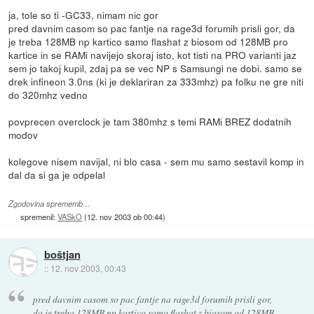
ja, tole so ti -GC33, nimam nic gor
pred davnim casom so pac fantje na rage3d forumih prisli gor, da
je treba 128MB np kartico samo flashat z biosom od 128MB pro
kartice in se RAMi navijejo skoraj isto, kot tisti na PRO varianti jaz
sem jo takoj kupil, zdaj pa se vec NP s Samsungi ne dobi. samo se
drek infineon 3.0ns (ki je deklariran za 333mhz) pa folku ne gre niti
do 320mhz vedno
povprecen overclock je tam 380mhz s temi RAMi BREZ dodatnih
modov
kolegove nisem navijal, ni blo casa - sem mu samo sestavil komp in
dal da si ga je odpelal
Zgodovina sprememb…
spremenil:
VASkO
(
12. nov 2003 ob 00:44
)
boštjan
::
12. nov 2003, 00:43
pred davnim casom so pac fantje na rage3d forumih prisli gor,
da je treba 128MB np kartico samo flashat z biosom od 128MB