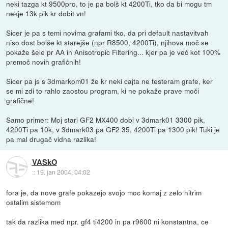
neki tazga kt 9500pro, to je pa bolš kt 4200Ti, tko da bi mogu tm
nekje 13k pik kr dobit vn!
Sicer je pa s temi novima grafami tko, da pri default nastavitvah
niso dost bolše kt starejše (npr R8500, 4200Ti), njihova moč se
pokaže šele pr AA in Anisotropic Filtering... kjer pa je več kot 100%
premoč novih grafičnih!
Sicer pa js s 3dmarkom01 že kr neki cajta ne testeram grafe, ker
se mi zdi to rahlo zaostou program, ki ne pokaže prave moči
grafične!
Samo primer: Moj stari GF2 MX400 dobi v 3dmark01 3300 pik,
4200Ti pa 10k, v 3dmark03 pa GF2 35, 4200Ti pa 1300 pik! Tuki je
pa mal drugač vidna razlika!
VASkO
::
19. jan 2004, 04:02
fora je, da nove grafe pokazejo svojo moc komaj z zelo hitrim
ostalim sistemom
tak da razlika med npr. gf4 ti4200 in pa r9600 ni konstantna, ce