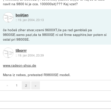
navit na 9800 ki je cca. 100000sit)??? Kaj vzet?
boštjan
::
19. jan 2004, 23:13
če hočeš ziher stvar,vzemi 9600XT,če pa rad gemblaš pa
9800SE.samo pazi,da ta 9800SE ni od firme sapphire,ker potem si
ostal pri 9800SE.
tiborrr
::
19. jan 2004, 23:39
www.radeon-shop.de
Mana iz nebes, pretested R9800SE modeli.
«
1
2
»