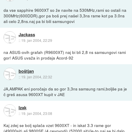
da vse sapphire 9600XT so že navite na 530MHz,rami so ostali na
300MHz(600DDR),gor pa boš prej našel 3,3ns rame kot pa 3.0ns
ali celo 2,8ns.naj pa bi bili samsungovi
Jackass
::
19. jan 2004, 22:29
na ASUS-ovih grafah (R9600XT) naj bi bli 2,8 ns samsungovi rami
gor! ASUS uvaža in prodaja Acord-92
boštjan
::
19. jan 2004, 22:32
JA,AMPAK eni poročajo da so gor 3,3ns samsung rami,boljše pa je
č greš asusa 9600XT kupit v JAE
Izak
::
19. jan 2004, 23:08
Kaj zdej se bolj splača vzet 9600XT - in iskat 3.3 rame gor
(49000sit) ali 9800SE (4 cevovodi) (52000 sit)(le-to naj se bi dalo