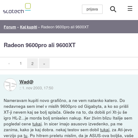
☰
Forum
»
Kaj kupiti
»
Radeon 9600pro ali 9600XT
Radeon 9600pro ali 9600XT
«
1
2
»
Wad@
::
1. nov 2003, 17:50
Nameravam kupiti novo grafično, a ne vem natanko katero. Do
nedavnega sem imel v mislih 9600pro od Gigabyta, a ko so prišli
XT-ji nevem kaj se bolj splača. Glede na to, da dobiš pri Xt-ju še
igro HL-2...je morda bolj smiselen nakup. Ker živim blizu Italije sem
pogledal cene
tukaj
. In sicer imajo asusovo izvedenko, pa me
zanima, kako je kaj dobra. nekaj testov sem dobil
tukaj
, za Ati-jevo
verzijo pa
tu
. Po hitrem preletu mislim, da je ASUS-ova boljša, vaše