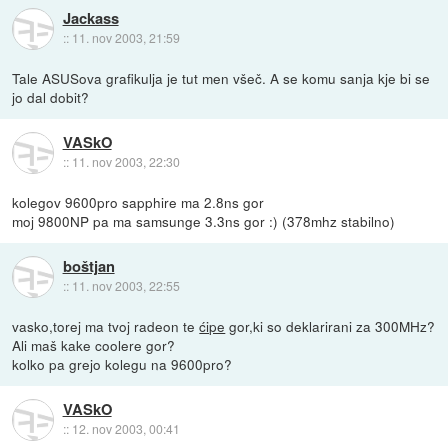
Jackass
::
11. nov 2003, 21:59
Tale ASUSova grafikulja je tut men všeč. A se komu sanja kje bi se
jo dal dobit?
VASkO
::
11. nov 2003, 22:30
kolegov 9600pro sapphire ma 2.8ns gor
moj 9800NP pa ma samsunge 3.3ns gor :) (378mhz stabilno)
boštjan
::
11. nov 2003, 22:55
vasko,torej ma tvoj radeon te
ćipe
gor,ki so deklarirani za 300MHz?
Ali maš kake coolere gor?
kolko pa grejo kolegu na 9600pro?
VASkO
::
12. nov 2003, 00:41