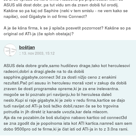
ASUS sliš dost dobr, pa tut vidu sm da zravn dobiš ful orodij.
Kakšne so pa kaj od Saphire (neki v tem smislu - ne vem kako se
napiše), ood Gigabyte in od firmo Connect?
A je še kšna firma, k se ji splača posvetit pozornost? Kakšne so pa
original od ATI-ja (če sploh obstaja)?
boštjan
::
13. nov 2003, 15:12
ASUS dela dobre grafe,samo hudičevo drage,tako kot herculesovi
radeoni,dobri a dragi.glede na to da dobiš
sapphire,gigabyte,connect 3d za dosti nižjo ceno z enakimi
rezultati.Pač pri asusu in herculesu moraš vzet v zakup da dobiš
zraven še dosti programske opreme,ki je za ene irelevantna.
mogoče se bi poznalo pri navijanju,ko bi herculesa daleč
neslo.Kupi si raje gigabyte,ki je zelo v redu firma,kartice se dajo
tudi navijat.od ATi-ja boš težko dobil,razen če se bo trgovina
potrudla in jih direkt iz kanade uvozla,kar dela mlacom.
Aja da ne pozabim.če boš slučajno nabavo kartico od connect3d
se zna zgodit da je popolnoma ista kot ATI kartica.namreč sam sem
dobo 9500pro od te firme,ki je čist isti od ATI-ja in to z 3.0ns rami.