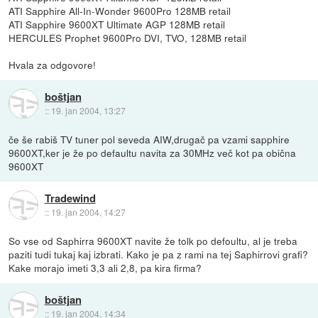
ATI Sapphire All-In-Wonder 9600Pro 128MB retail
ATI Sapphire 9600XT Ultimate AGP 128MB retail
HERCULES Prophet 9600Pro DVI, TVO, 128MB retail
Hvala za odgovore!
boštjan
::
19. jan 2004, 13:27
če še rabiš TV tuner pol seveda AIW,drugač pa vzami sapphire
9600XT,ker je že po defaultu navita za 30MHz več kot pa obična
9600XT
Tradewind
::
19. jan 2004, 14:27
So vse od Saphirra 9600XT navite že tolk po defoultu, al je treba
paziti tudi tukaj kaj izbrati. Kako je pa z rami na tej Saphirrovi grafi?
Kake morajo imeti 3,3 ali 2,8, pa kira firma?
boštjan
::
19. jan 2004, 14:34