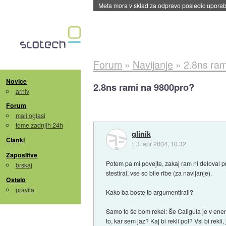
ByteDance trenira največji model umetne intel
Forum
»
Navijanje
»
2.8ns ra
Novice
2.8ns rami na 9800pro?
arhiv
Forum
mali oglasi
teme zadnjih 24h
glinik
Članki
::
3. apr 2004, 10:32
Zaposlitve
Potem pa mi povejte, zakaj ram ni deloval p
brskaj
stestiral, vse so bile ribe (za navijanje).
Ostalo
pravila
Kako ba boste to argumentirali?
Samo to še bom rekel: Še Caligula je v ene
to, kar sem jaz? Kaj bi rekli pol? Vsi bi rekli, 