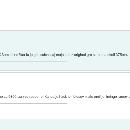
BIOSom ali ne?ker tu je glih catch. saj moja tudi z original gre samo na okoli 375mhz, 
o za 9800, za vse radeone. Kaj pa je hack teh biosov, malo omilijo timinge ramov a