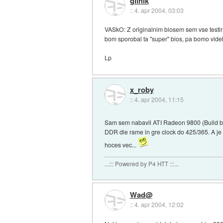
glinik
::
4. apr 2004, 03:03
VASkO: Z originalnim biosem sem vse testira
bom sporobal ta "super" bios, pa bomo videl
Lp
x_roby
::
4. apr 2004, 11:15
Sam sem nabavil ATI Radeon 9800 (Build b
DDR die rame in gre clock do 425/365. A je f
hoces vec...
...::: Powered by P4 HTT :::...
Wad@
::
4. apr 2004, 12:02