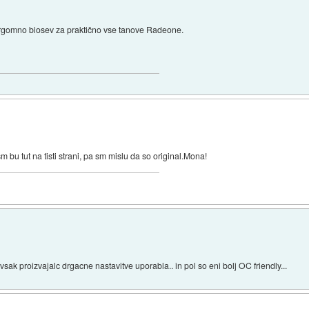
 orgomno biosev za praktično vse tanove Radeone.
sm bu tut na tisti strani, pa sm mislu da so original.Mona!
 vsak proizvajalc drgacne nastavitve uporabla.. in pol so eni bolj OC friendly...