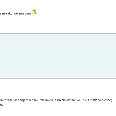
 se nekakor ne znajdem
 z tem flashanjem biosa?(mislim da je uničim kot lahko uničiš matično ploščo)
o...