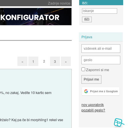
Išči:
Zadnje novice
Prijava
2
«
1
3
»
Zapomni si me
0%, no zakaj. Vedite 10 kartic sem
nov uporabnik
pozabili geslo?
držalo? Kaj pa če bi morphling1 rekel vse