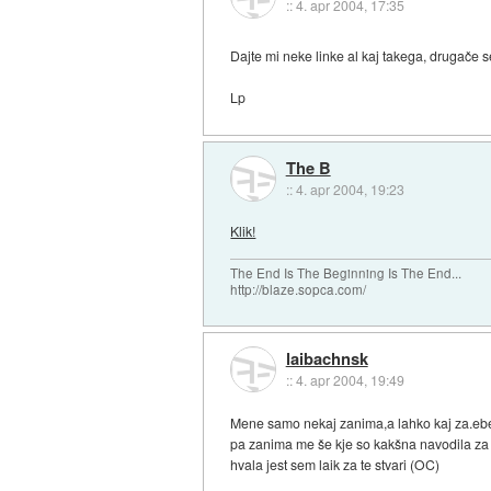
::
4. apr 2004, 17:35
Dajte mi neke linke al kaj takega, drugače
Lp
The B
::
4. apr 2004, 19:23
Klik!
The End Is The Beginning Is The End...
http://blaze.sopca.com/
laibachnsk
::
4. apr 2004, 19:49
Mene samo nekaj zanima,a lahko kaj za.ebem
pa zanima me še kje so kakšna navodila za t
hvala jest sem laik za te stvari (OC)