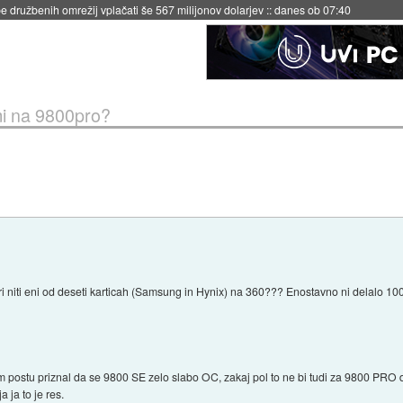
igence doslej
::
včeraj ob 21:37
mi na 9800pro?
ri niti eni od deseti karticah (Samsung in Hynix) na 360??? Enostavno ni delalo 10
m postu priznal da se 9800 SE zelo slabo OC, zakaj pol to ne bi tudi za 9800 PRO 
ja ja to je res.