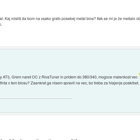
l. Kaj misliš da bom na vsako grafo posebej metal bios? Itak se mi je že mešalo o
i.
y ATI). Grem naret OC z RivaTuner in pridem do 380/340, mogoce malenkost vec
inta v tem biosu? Zaenkrat ga nisem spravil na vec, bo treba za hlajenje poskrbet. V