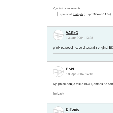
Zgodovina sprememb…
spremenil:
Caligula
(
3. apr 2004 ob 11:55
)
VASkO
::
3. apr 2004, 13:28
glinik pa povej no, ce si testiral z original 
Boki_
::
3. apr 2004, 14:18
Kje pa se dobijo takile BIOSi, ampak ne sam
I'm back
DjTonic