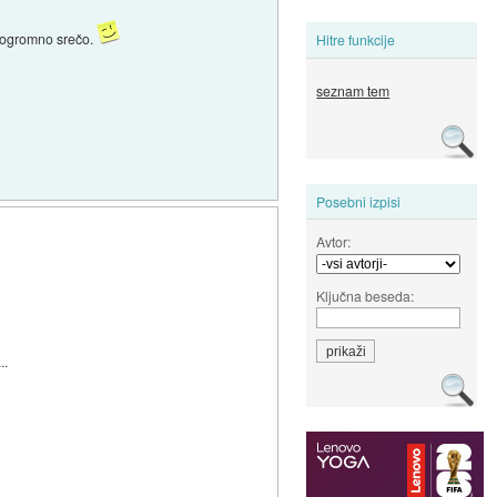
li ogromno srečo.
Hitre funkcije
seznam tem
Posebni izpisi
Avtor:
Ključna beseda:
..