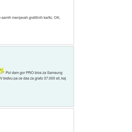
b samih menjavah grafičnih kartic. OK,
Pol dam gor PRO bios za Samsung
 bistvu pa ce das za grafo 37.000 sit, kaj