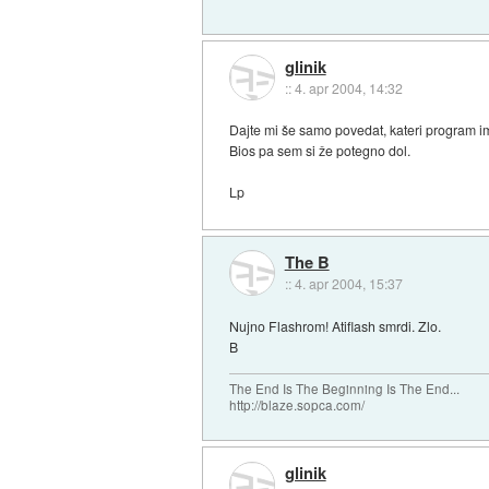
glinik
::
4. apr 2004, 14:32
Dajte mi še samo povedat, kateri program i
Bios pa sem si že potegno dol.
Lp
The B
::
4. apr 2004, 15:37
Nujno Flashrom! Atiflash smrdi. Zlo.
B
The End Is The Beginning Is The End...
http://blaze.sopca.com/
glinik