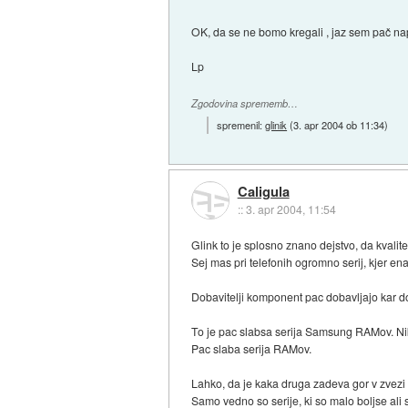
OK, da se ne bomo kregali , jaz sem pač nap
Lp
Zgodovina sprememb…
spremenil:
glinik
(
3. apr 2004 ob 11:34
)
Caligula
::
3. apr 2004, 11:54
Glink to je splosno znano dejstvo, da kvalit
Sej mas pri telefonih ogromno serij, kjer en
Dobavitelji komponent pac dobavljajo kar dob
To je pac slabsa serija Samsung RAMov. Nikak
Pac slaba serija RAMov.
Lahko, da je kaka druga zadeva gor v zvezi 
Samo vedno so serije, ki so malo boljse ali 