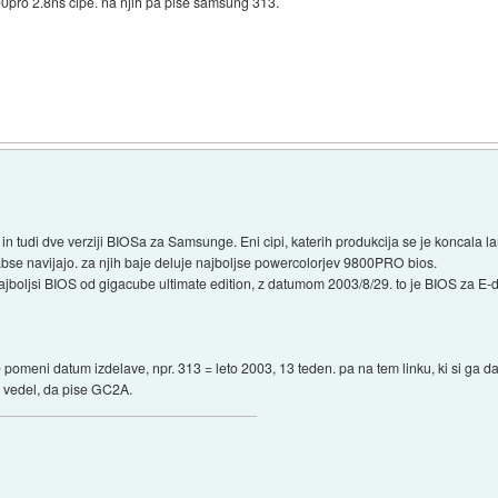
0pro 2.8ns čipe. na njih pa piše samsung 313.
 in tudi dve verziji BIOSa za Samsunge. Eni cipi, katerih produkcija se je koncala 
labse navijajo. za njih baje deluje najboljse powercolorjev 9800PRO bios.
jboljsi BIOS od gigacube ultimate edition, z datumom 2003/8/29. to je BIOS za E-d
 pomeni datum izdelave, npr. 313 = leto 2003, 13 teden. pa na tem linku, ki si ga da
ti vedel, da pise GC2A.