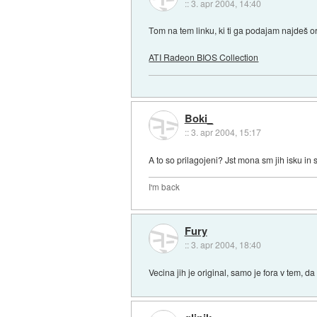
::
3. apr 2004, 14:40
Tom na tem linku, ki ti ga podajam najdeš
ATI Radeon BIOS Collection
Boki_
::
3. apr 2004, 15:17
A to so prilagojeni? Jst mona sm jih isku in 
I'm back
Fury
::
3. apr 2004, 18:40
Vecina jih je original, samo je fora v tem, da