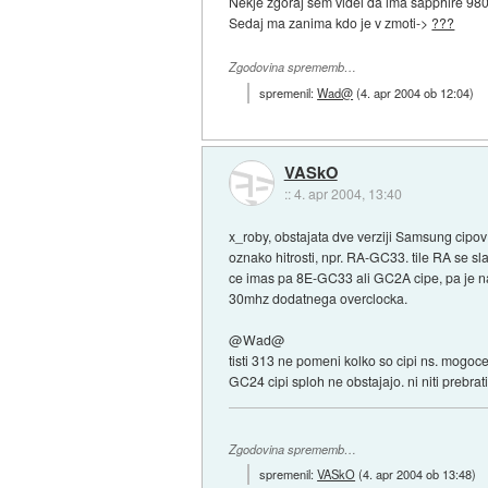
Nekje zgoraj sem videl da ima sapphire 980
Sedaj ma zanima kdo je v zmoti->
???
Zgodovina sprememb…
spremenil:
Wad@
(
4. apr 2004 ob 12:04
)
VASkO
::
4. apr 2004, 13:40
x_roby, obstajata dve verziji Samsung cipov
oznako hitrosti, npr. RA-GC33. tile RA se s
ce imas pa 8E-GC33 ali GC2A cipe, pa je na
30mhz dodatnega overclocka.
@Wad@
tisti 313 ne pomeni kolko so cipi ns. mogoce
GC24 cipi sploh ne obstajajo. ni niti prebra
Zgodovina sprememb…
spremenil:
VASkO
(
4. apr 2004 ob 13:48
)