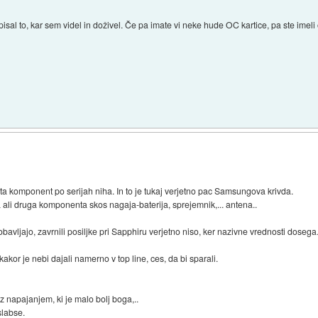
isal to, kar sem videl in doživel. Če pa imate vi neke hude OC kartice, pa ste ime
eta komponent po serijah niha. In to je tukaj verjetno pac Samsungova krivda.
a ali druga komponenta skos nagaja-baterija, sprejemnik,... antena..
avljajo, zavrnili posiljke pri Sapphiru verjetno niso, ker nazivne vrednosti dosega.
or je nebi dajali namerno v top line, ces, da bi sparali.
z napajanjem, ki je malo bolj boga,..
slabse.