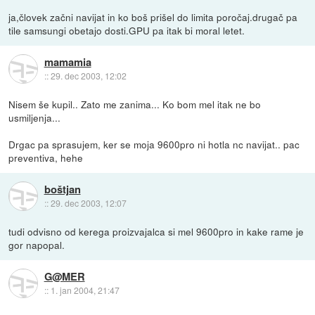
ja,človek začni navijat in ko boš prišel do limita poročaj.drugač pa
tile samsungi obetajo dosti.GPU pa itak bi moral letet.
mamamia
::
29. dec 2003, 12:02
Nisem še kupil.. Zato me zanima... Ko bom mel itak ne bo
usmiljenja...
Drgac pa sprasujem, ker se moja 9600pro ni hotla nc navijat.. pac
preventiva, hehe
boštjan
::
29. dec 2003, 12:07
tudi odvisno od kerega proizvajalca si mel 9600pro in kake rame je
gor napopal.
G@MER
::
1. jan 2004, 21:47