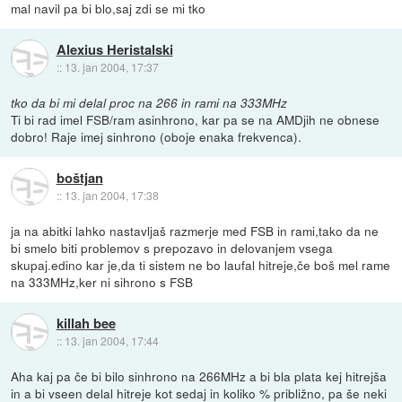
mal navil pa bi blo,saj zdi se mi tko
Alexius Heristalski
::
13. jan 2004, 17:37
tko da bi mi delal proc na 266 in rami na 333MHz
Ti bi rad imel FSB/ram asinhrono, kar pa se na AMDjih ne obnese
dobro! Raje imej sinhrono (oboje enaka frekvenca).
boštjan
::
13. jan 2004, 17:38
ja na abitki lahko nastavljaš razmerje med FSB in rami,tako da ne
bi smelo biti problemov s prepozavo in delovanjem vsega
skupaj.edino kar je,da ti sistem ne bo laufal hitreje,če boš mel rame
na 333MHz,ker ni sihrono s FSB
killah bee
::
13. jan 2004, 17:44
Aha kaj pa če bi bilo sinhrono na 266MHz a bi bla plata kej hitrejša
in a bi vseen delal hitreje kot sedaj in koliko % približno, pa še neki