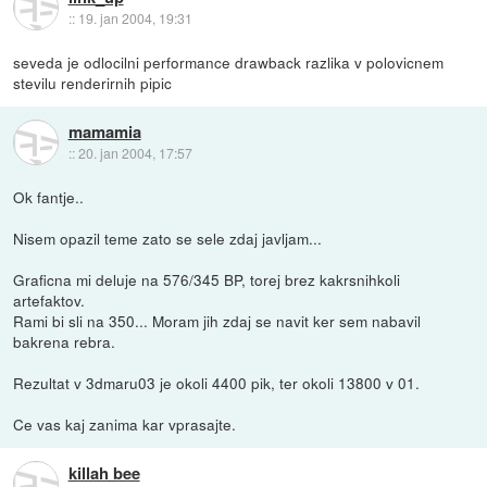
::
19. jan 2004, 19:31
seveda je odlocilni performance drawback razlika v polovicnem
stevilu renderirnih pipic
mamamia
::
20. jan 2004, 17:57
Ok fantje..
Nisem opazil teme zato se sele zdaj javljam...
Graficna mi deluje na 576/345 BP, torej brez kakrsnihkoli
artefaktov.
Rami bi sli na 350... Moram jih zdaj se navit ker sem nabavil
bakrena rebra.
Rezultat v 3dmaru03 je okoli 4400 pik, ter okoli 13800 v 01.
Ce vas kaj zanima kar vprasajte.
killah bee