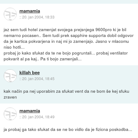
mamamia
::
20. jan 2004, 18:33
jaz sem tudi hotel zamenjat svojega prejsnjega 9600pro ki je bil
nemarno pocasen.. Sem tudi prek sapphire supporta dobil odgovor
da je kartica pokvarjena in naj mi jo zamenjajo. Jasno v mlacomu
niso hotli...
probaj jo kako sfukat da te ne bojo pogruntali... probaj ventilator
pokvarit al pa kaj.. Pa ti bojo zamenjali...
killah bee
::
20. jan 2004, 18:45
kak način pa nej uporabim za sfukat vent da ne bom še kej sfuku
zraven
mamamia
::
20. jan 2004, 18:49
ja probaj ga tako sfukat da se ne bo vidlo da je fizicna poskodba...