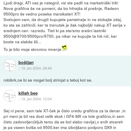
Ljudi dragi, ATI vas je nategnil, vsi ste padli na marketniški trik!
Nova grafična še ne pomeni, da bo hitrejša id prešnje, Radeon
9500pro še vedno poseka marsikateri XT!
Svetujem vam, da drugič kupujete pametneje in ne stokajte zdaj,
ko ste se zafrknili, ker ta trenutek je itak najboljši nakup XT serija v
srednjem cen. razredu. Tisti ki pa ste/smo srešni lastniki
9500@9700/9500pro/9700, pa nikar ne kupujte ta hiš nič, ker
boste na slabše šli...
To je bilo moje skromno mnenje
boštjan
::
19. jan 2004, 08:46
robibrk,ne bi se mogel bolj strinjat s teboj kot se.
killah bee
::
19. jan 2004, 10:04
Sej ni pene, sam tale XT-ček je čisto uredu grafična za ta denar ,in
pri meni je bil res dost velik skok i GF4-MX na tole grafično,in sem
čisto zadovoljen(kljub temu da se bol slabo navija),v enih stvareh
je pa vseen bolša od 9500,ker ima izboljšano podporo DX9 in