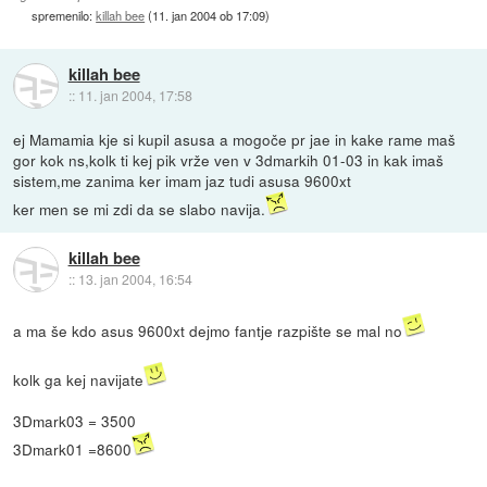
spremenilo:
killah bee
(
11. jan 2004 ob 17:09
)
killah bee
::
11. jan 2004, 17:58
ej Mamamia kje si kupil asusa a mogoče pr jae in kake rame maš
gor kok ns,kolk ti kej pik vrže ven v 3dmarkih 01-03 in kak imaš
sistem,me zanima ker imam jaz tudi asusa 9600xt
ker men se mi zdi da se slabo navija.
killah bee
::
13. jan 2004, 16:54
a ma še kdo asus 9600xt dejmo fantje razpište se mal no
kolk ga kej navijate
3Dmark03 = 3500
3Dmark01 =8600