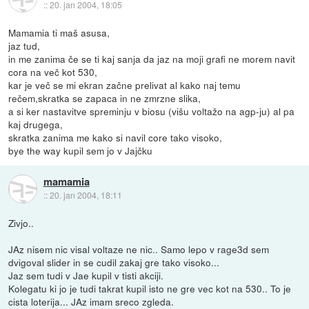
::
20. jan 2004, 18:05
Mamamia ti maš asusa,
jaz tud,
in me zanima če se ti kaj sanja da jaz na moji grafi ne morem navit
cora na več kot 530,
kar je več se mi ekran začne prelivat al kako naj temu
rečem,skratka se zapaca in ne zmrzne slika,
a si ker nastavitve spreminju v biosu (višu voltažo na agp-ju) al pa
kaj drugega,
skratka zanima me kako si navil core tako visoko,
bye the way kupil sem jo v Jajčku
mamamia
::
20. jan 2004, 18:11
Zivjo..
JAz nisem nic visal voltaze ne nic.. Samo lepo v rage3d sem
dvigoval slider in se cudil zakaj gre tako visoko...
Jaz sem tudi v Jae kupil v tisti akciji.
Kolegatu ki jo je tudi takrat kupil isto ne gre vec kot na 530.. To je
cista loterija... JAz imam sreco zgleda.