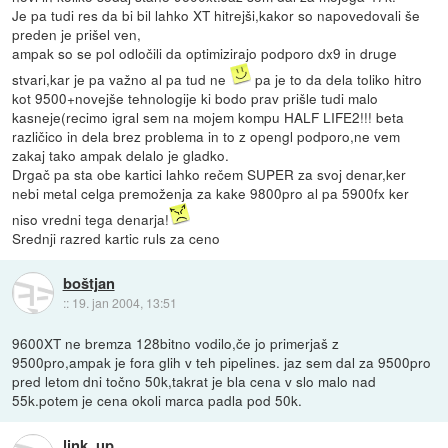
Je pa tudi res da bi bil lahko XT hitrejši,kakor so napovedovali še
preden je prišel ven,
ampak so se pol odločili da optimizirajo podporo dx9 in druge
stvari,kar je pa važno al pa tud ne
pa je to da dela toliko hitro
kot 9500+novejše tehnologije ki bodo prav prišle tudi malo
kasneje(recimo igral sem na mojem kompu HALF LIFE2!!! beta
različico in dela brez problema in to z opengl podporo,ne vem
zakaj tako ampak delalo je gladko.
Drgač pa sta obe kartici lahko rečem SUPER za svoj denar,ker
nebi metal celga premoženja za kake 9800pro al pa 5900fx ker
niso vredni tega denarja!
Srednji razred kartic ruls za ceno
boštjan
::
19. jan 2004, 13:51
9600XT ne bremza 128bitno vodilo,če jo primerjaš z
9500pro,ampak je fora glih v teh pipelines. jaz sem dal za 9500pro
pred letom dni točno 50k,takrat je bla cena v slo malo nad
55k.potem je cena okoli marca padla pod 50k.
link_up