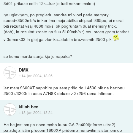
3d01 prikaze celih 12k...kar je tudi nekam malo :)
no uglavnem, po pregledu sandre mi v oci pade memory
speed=3500mb/s in ker ima moja abitka chipset i865pe, bi moral
biti rezultat vsaj 4888 mb/s. ok pogruntam dual memory trick,
(doh), in rezultat zraste na fiuu 5100mb/s :) ceu srcen grem testirat
v 3dmark03 in glej ga zlomka...dobim brezveznih 2500 pik
se komu morda sanja kje je napaka?
DMX
::
14. jan 2004, 13:26
jaz mam 9600XT sapphire pa sem prišo do 14500 pik na bartonu
2500+/3200/ in asus A7N8X-deluxe z 2x256 rama infineon.
killah bee
::
18. jan 2004, 13:24
He he,jest sm pa novo mobo kupu GA-7n400l(nforce ultra2)
pa zdej z istim procom 1600XP pridem z nenavitim sistemom do