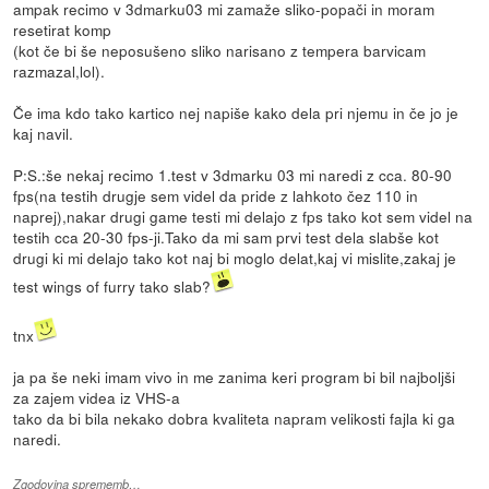
ampak recimo v 3dmarku03 mi zamaže sliko-popači in moram
resetirat komp
(kot če bi še neposušeno sliko narisano z tempera barvicam
razmazal,lol).
Če ima kdo tako kartico nej napiše kako dela pri njemu in če jo je
kaj navil.
P:S.:še nekaj recimo 1.test v 3dmarku 03 mi naredi z cca. 80-90
fps(na testih drugje sem videl da pride z lahkoto čez 110 in
naprej),nakar drugi game testi mi delajo z fps tako kot sem videl na
testih cca 20-30 fps-ji.Tako da mi sam prvi test dela slabše kot
drugi ki mi delajo tako kot naj bi moglo delat,kaj vi mislite,zakaj je
test wings of furry tako slab?
tnx
ja pa še neki imam vivo in me zanima keri program bi bil najboljši
za zajem videa iz VHS-a
tako da bi bila nekako dobra kvaliteta napram velikosti fajla ki ga
naredi.
Zgodovina sprememb…