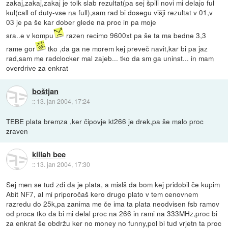
zakaj,zakaj,zakaj je tolk slab rezultat(pa sej špili novi mi delajo ful
kul(call of duty-vse na full),sam rad bi dosegu višji rezultat v 01,v
03 je pa še kar dober glede na proc in pa moje
sra..e v kompu
razen recimo 9600xt pa še ta ma bedne 3,3
rame gor
tko ,da ga ne morem kej preveč navit,kar bi pa jaz
rad,sam me radclocker mal zajeb... tko da sm ga uninst... in mam
overdrive za enkrat
boštjan
::
13. jan 2004, 17:24
TEBE plata bremza ,ker čipovje kt266 je drek,pa še malo proc
zraven
killah bee
::
13. jan 2004, 17:30
Sej men se tud zdi da je plata, a mislš da bom kej pridobil če kupim
Abit NF7, al mi priporočaš kero drugo plato v tem cenovnem
razredu do 25k,pa zanima me če ima ta plata neodvisen fsb ramov
od proca tko da bi mi delal proc na 266 in rami na 333MHz,proc bi
za enkrat še obdržu ker no money no funny,pol bi tud vrjetn ta proc