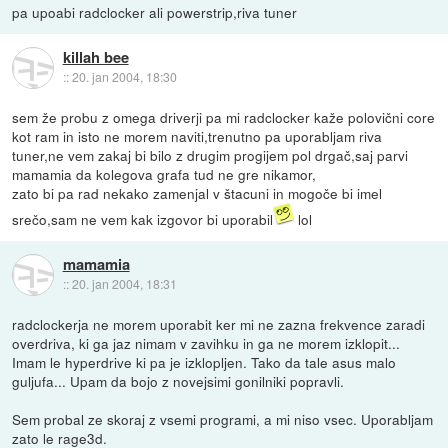
pa upoabi radclocker ali powerstrip,riva tuner
killah bee
::
20. jan 2004, 18:30
sem že probu z omega driverji pa mi radclocker kaže polovični core
kot ram in isto ne morem naviti,trenutno pa uporabljam riva
tuner,ne vem zakaj bi bilo z drugim progijem pol drgač,saj parvi
mamamia da kolegova grafa tud ne gre nikamor,
zato bi pa rad nekako zamenjal v štacuni in mogoče bi imel
srečo,sam ne vem kak izgovor bi uporabil
lol
mamamia
::
20. jan 2004, 18:31
radclockerja ne morem uporabit ker mi ne zazna frekvence zaradi
overdriva, ki ga jaz nimam v zavihku in ga ne morem izklopit...
Imam le hyperdrive ki pa je izklopljen. Tako da tale asus malo
guljufa... Upam da bojo z novejsimi gonilniki popravli.
Sem probal ze skoraj z vsemi programi, a mi niso vsec. Uporabljam
zato le rage3d.