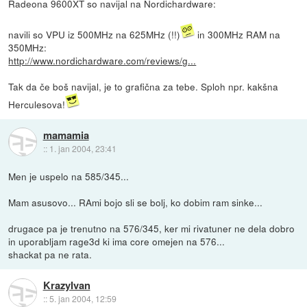
Radeona 9600XT so navijal na Nordichardware:
navili so VPU iz 500MHz na 625MHz (!!)
in 300MHz RAM na
350MHz:
http://www.nordichardware.com/reviews/g...
Tak da če boš navijal, je to grafična za tebe. Sploh npr. kakšna
Herculesova!
mamamia
::
1. jan 2004, 23:41
Men je uspelo na 585/345...
Mam asusovo... RAmi bojo sli se bolj, ko dobim ram sinke...
drugace pa je trenutno na 576/345, ker mi rivatuner ne dela dobro
in uporabljam rage3d ki ima core omejen na 576...
shackat pa ne rata.
KrazyIvan
::
5. jan 2004, 12:59