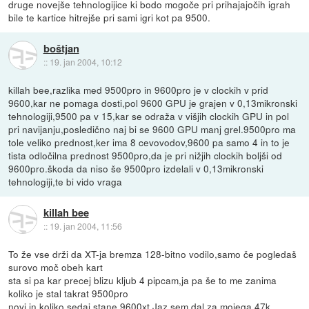
druge novejše tehnologijice ki bodo mogoče pri prihajajočih igrah
bile te kartice hitrejše pri sami igri kot pa 9500.
boštjan
::
19. jan 2004, 10:12
killah bee,razlika med 9500pro in 9600pro je v clockih v prid
9600,kar ne pomaga dosti,pol 9600 GPU je grajen v 0,13mikronski
tehnologiji,9500 pa v 15,kar se odraža v višjih clockih GPU in pol
pri navijanju,posledično naj bi se 9600 GPU manj grel.9500pro ma
tole veliko prednost,ker ima 8 cevovodov,9600 pa samo 4 in to je
tista odločilna prednost 9500pro,da je pri nižjih clockih boljši od
9600pro.škoda da niso še 9500pro izdelali v 0,13mikronski
tehnologiji,te bi vido vraga
killah bee
::
19. jan 2004, 11:56
To že vse drži da XT-ja bremza 128-bitno vodilo,samo če pogledaš
surovo moč obeh kart
sta si pa kar precej blizu kljub 4 pipcam,ja pa še to me zanima
koliko je stal takrat 9500pro
novi in koliko sedaj stane 9600xt.Jaz sem dal za mojega 47k.