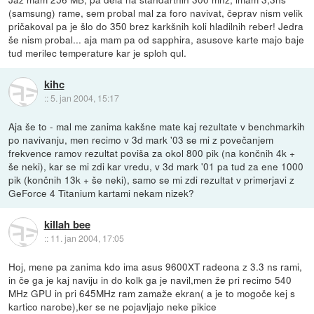
(samsung) rame, sem probal mal za foro navivat, čeprav nism velik
pričakoval pa je šlo do 350 brez karkšnih koli hladilnih reber! Jedra
še nism probal... aja mam pa od sapphira, asusove karte majo baje
tud merilec temperature kar je sploh qul.
kihc
::
5. jan 2004, 15:17
Aja še to - mal me zanima kakšne mate kaj rezultate v benchmarkih
po navivanju, men recimo v 3d mark '03 se mi z povečanjem
frekvence ramov rezultat poviša za okol 800 pik (na končnih 4k +
še neki), kar se mi zdi kar vredu, v 3d mark '01 pa tud za ene 1000
pik (končnih 13k + še neki), samo se mi zdi rezultat v primerjavi z
GeForce 4 Titanium kartami nekam nizek?
killah bee
::
11. jan 2004, 17:05
Hoj, mene pa zanima kdo ima asus 9600XT radeona z 3.3 ns rami,
in če ga je kaj naviju in do kolk ga je navil,men že pri recimo 540
MHz GPU in pri 645MHz ram zamaže ekran( a je to mogoče kej s
kartico narobe),ker se ne pojavljajo neke pikice