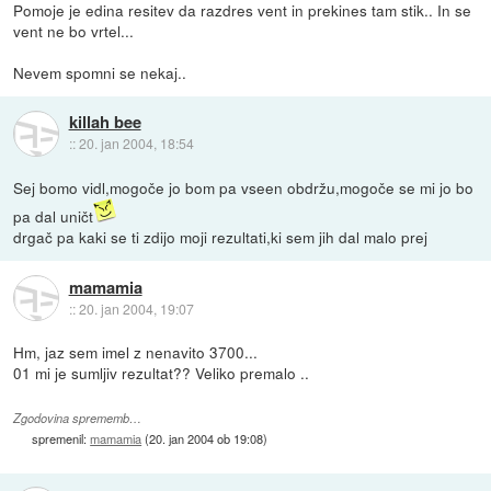
Pomoje je edina resitev da razdres vent in prekines tam stik.. In se
vent ne bo vrtel...
Nevem spomni se nekaj..
killah bee
::
20. jan 2004, 18:54
Sej bomo vidl,mogoče jo bom pa vseen obdržu,mogoče se mi jo bo
pa dal uničt
drgač pa kaki se ti zdijo moji rezultati,ki sem jih dal malo prej
mamamia
::
20. jan 2004, 19:07
Hm, jaz sem imel z nenavito 3700...
01 mi je sumljiv rezultat?? Veliko premalo ..
Zgodovina sprememb…
spremenil:
mamamia
(
20. jan 2004 ob 19:08
)