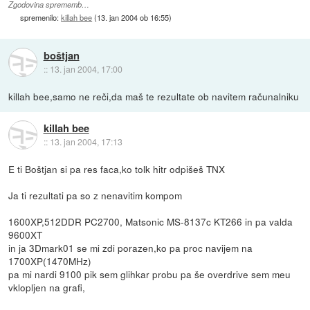
Zgodovina sprememb…
spremenilo:
killah bee
(
13. jan 2004 ob 16:55
)
boštjan
::
13. jan 2004, 17:00
killah bee,samo ne reči,da maš te rezultate ob navitem računalniku
killah bee
::
13. jan 2004, 17:13
E ti Boštjan si pa res faca,ko tolk hitr odpišeš TNX
Ja ti rezultati pa so z nenavitim kompom
1600XP,512DDR PC2700, Matsonic MS-8137c KT266 in pa valda
9600XT
in ja 3Dmark01 se mi zdi porazen,ko pa proc navijem na
1700XP(1470MHz)
pa mi nardi 9100 pik sem glihkar probu pa še overdrive sem meu
vklopljen na grafi,