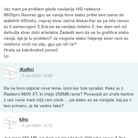
Jaz mam pa problem glede navijanja HIS radeona
9600pro.Namreč gpu se navija bore slabo prišel sem samo do
stabilnih 450mhz, naprej stvar začne štekat.Kar se pa tiče ramov
so ti samsungovi 3.3ns pa se navijajo totalno 0, kar dam več od
defoulta stvar dobi artefakte.Zasledil sem da se ta grafična slabo
navija, kje je tu problem? Je mogoče slabo hlajenje sicer rami so
relativno vroči na otip, gpu pa niti ne?
Hvala za kakršnokoli pomoč
Lp.
|KoRn|
::
5. jan 2004, 13:29
Da ne bom odpiral nove teme, bom kar tule vprašal. Kako je z
Radeoni 9600 XT, ki imajo 256MB rama? Ponavadi so znale kartice
z več rama imeti nižji ram clock ... pa slabo so se navijale, kaj pa v
tem primeru, je še vedno tako?
kihc
::
5. jan 2004, 15:12
Jaz mam 256 MB, pa dela na standartnih 300 mhz, imam 3,3ns