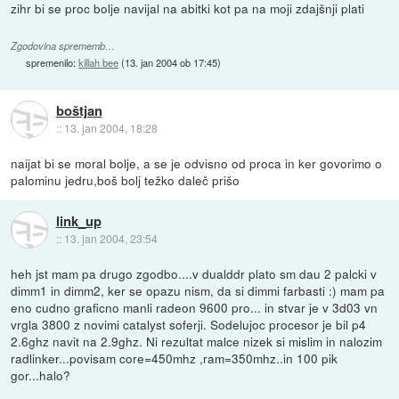
zihr bi se proc bolje navijal na abitki kot pa na moji zdajšnji plati
Zgodovina sprememb…
spremenilo:
killah bee
(
13. jan 2004 ob 17:45
)
boštjan
::
13. jan 2004, 18:28
naijat bi se moral bolje, a se je odvisno od proca in ker govorimo o
palominu jedru,boš bolj težko daleč prišo
link_up
::
13. jan 2004, 23:54
heh jst mam pa drugo zgodbo....v dualddr plato sm dau 2 palcki v
dimm1 in dimm2, ker se opazu nism, da si dimmi farbasti :) mam pa
eno cudno graficno manli radeon 9600 pro... in stvar je v 3d03 vn
vrgla 3800 z novimi catalyst soferji. Sodelujoc procesor je bil p4
2.6ghz navit na 2.9ghz. Ni rezultat malce nizek si mislim in nalozim
radlinker...povisam core=450mhz ,ram=350mhz..in 100 pik
gor...halo?