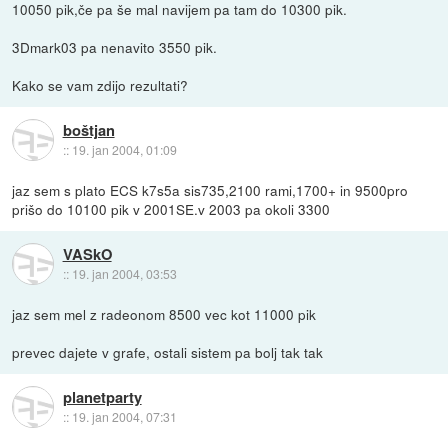
10050 pik,če pa še mal navijem pa tam do 10300 pik.
3Dmark03 pa nenavito 3550 pik.
Kako se vam zdijo rezultati?
boštjan
::
19. jan 2004, 01:09
jaz sem s plato ECS k7s5a sis735,2100 rami,1700+ in 9500pro
prišo do 10100 pik v 2001SE.v 2003 pa okoli 3300
VASkO
::
19. jan 2004, 03:53
jaz sem mel z radeonom 8500 vec kot 11000 pik
prevec dajete v grafe, ostali sistem pa bolj tak tak
planetparty
::
19. jan 2004, 07:31