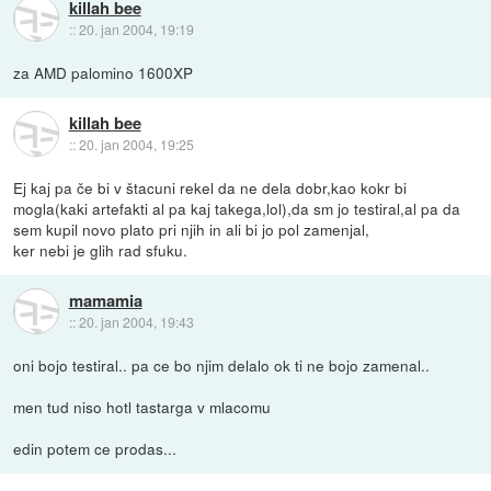
killah bee
::
20. jan 2004, 19:19
za AMD palomino 1600XP
killah bee
::
20. jan 2004, 19:25
Ej kaj pa če bi v štacuni rekel da ne dela dobr,kao kokr bi
mogla(kaki artefakti al pa kaj takega,lol),da sm jo testiral,al pa da
sem kupil novo plato pri njih in ali bi jo pol zamenjal,
ker nebi je glih rad sfuku.
mamamia
::
20. jan 2004, 19:43
oni bojo testiral.. pa ce bo njim delalo ok ti ne bojo zamenal..
men tud niso hotl tastarga v mlacomu
edin potem ce prodas...