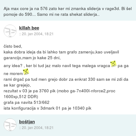
Aja max core ja na 576 zato ker mi zmanka sliderja v rage3d. Bi šel
pomoje do 590... Samo mi ne rata shekat sliderja..
killah bee
::
20. jan 2004, 18:21
čisto bed,
kaka dobra ideja da bi lahko tam grafo zamenju,kao uveljavil
garancijo,mam jo kake 25 dni,
any idea? , ker bi tud jaz malo navil tega malega vragca
pa ga
ne morem
rami drgač pa tud men grejo dobr za enkrat 330 sam se mi zdi da
se kar grejejo,
rezultat v 03 je pa 3760 pik (mobo ga-7n400l-nforce2,proc
1600xp,512 DDR)
grafa pa navita 513/662
ista konfiguracija v 3dmark 01 pa je 10340 pik
boštjan
::
20. jan 2004, 18:21