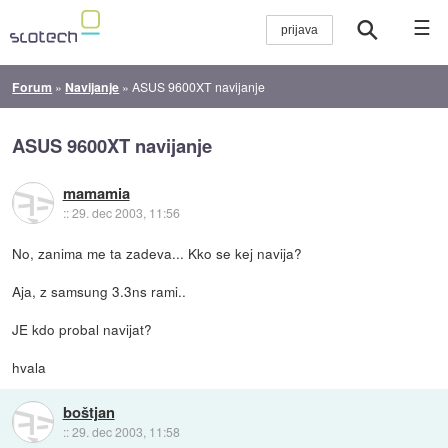
☰
Forum
»
Navijanje
»
ASUS 9600XT navijanje
ASUS 9600XT navijanje
mamamia
::
29. dec 2003, 11:56
No, zanima me ta zadeva... Kko se kej navija?
Aja, z samsung 3.3ns rami..
JE kdo probal navijat?
hvala
boštjan
::
29. dec 2003, 11:58