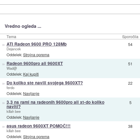
Vredno ogleda ...
Tema
Sporočila
»
ATI Radeon 9600 PRO 128Mb
54
Dejancek
Oddelek:
Strojna oprema
»
Radeon 9600pro ali 9600XT
51
Wad@
Oddelek:
Kaj kupiti
»
Do koliko ste navili svojega 9600XT?
22
ferdo
Oddelek:
Navijanje
»
3,3 ns rami na radeonih 9600pro ali xt-do koliko
5
naviti?
killah bee
Oddelek:
Navijanje
»
asus radeon 9600XT POMOČ!!!
38
killah bee
Oddelek:
Strojna oprema