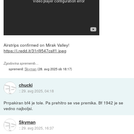
Airstrips confirmed on Mirak Valley!
https://i.redd.it/31rj9547cslf1.jpeg
Zgodovina sprememb…
spremenil:
Skyman
(
28. avg 2025 ob 18:17
)
chucki
::
29. avg 2025, 04:18
Prrpakiran bf4 je tole. Pa prehitro se vse premika. Bf 1942 je se
vedno najboljsi.
Skyman
::
29. avg 2025, 16:37