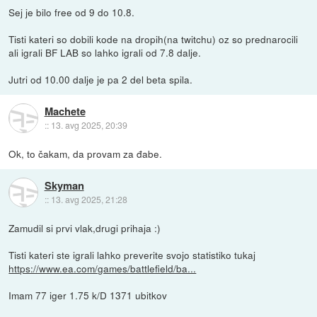
Sej je bilo free od 9 do 10.8.
Tisti kateri so dobili kode na dropih(na twitchu) oz so prednarocili
ali igrali BF LAB so lahko igrali od 7.8 dalje.
Jutri od 10.00 dalje je pa 2 del beta spila.
Machete
::
13. avg 2025, 20:39
Ok, to čakam, da provam za đabe.
Skyman
::
13. avg 2025, 21:28
Zamudil si prvi vlak,drugi prihaja :)
Tisti kateri ste igrali lahko preverite svojo statistiko tukaj
https://www.ea.com/games/battlefield/ba...
Imam 77 iger 1.75 k/D 1371 ubitkov