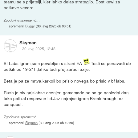
teamu se s prijatelji, kjer lahko delas strategijo. Dost kewl za
petkove vecere
Zgodovina sprememb…
spremenil:
Buggy
(
30. avg 2025 ob 00:51
)
Skyman
::
30. avg 2025, 12:48
Bf Labs igram,sem povabljen s strani EA
Testi so ponavadi ob
petkih od 19-21h,lahko tudi prej zaradi azije.
Beta je pa ze mrtva,karkoli bo prislo novega bo prislo v bf labs.
Rush je biv najslabse ocenjen gamemode,pa so ga nasledni dan
tako pofixal respawne itd.Jaz najrajse igram Breakthrought oz
conquest.
Zgodovina sprememb…
spremenil:
Skyman
(
30. avg 2025 ob 12:50
)