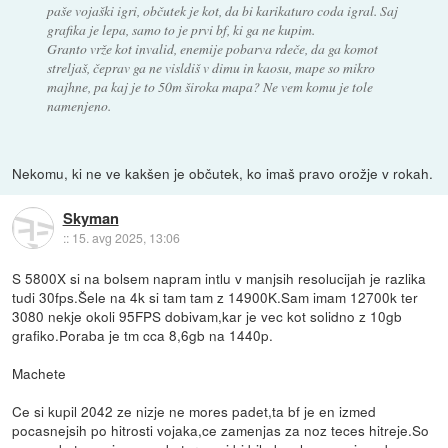
paše vojaški igri, občutek je kot, da bi karikaturo coda igral. Saj
grafika je lepa, samo to je prvi bf, ki ga ne kupim.
Granto vrže kot invalid, enemije pobarva rdeče, da ga komot
streljaš, čeprav ga ne visldiš v dimu in kaosu, mape so mikro
majhne, pa kaj je to 50m široka mapa? Ne vem komu je tole
namenjeno.
Nekomu, ki ne ve kakšen je občutek, ko imaš pravo orožje v rokah.
Skyman
::
15. avg 2025, 13:06
S 5800X si na bolsem napram intlu v manjsih resolucijah je razlika
tudi 30fps.Šele na 4k si tam tam z 14900K.Sam imam 12700k ter
3080 nekje okoli 95FPS dobivam,kar je vec kot solidno z 10gb
grafiko.Poraba je tm cca 8,6gb na 1440p.
Machete
Ce si kupil 2042 ze nizje ne mores padet,ta bf je en izmed
pocasnejsih po hitrosti vojaka,ce zamenjas za noz teces hitreje.So