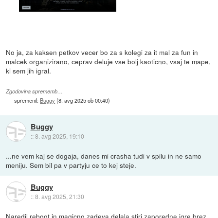
No ja, za kaksen petkov vecer bo za s kolegi za it mal za fun in
malcek organizirano, ceprav deluje vse bolj kaoticno, vsaj te mape,
ki sem jih igral.
Zgodovina sprememb…
spremenil:
Buggy
(
8. avg 2025 ob 00:40
)
Buggy
::
8. avg 2025, 19:10
...ne vem kaj se dogaja, danes mi crasha tudi v spilu in ne samo
meniju. Sem bil pa v partyju ce to kej steje.
Buggy
::
8. avg 2025, 21:30
Naredil reboot in magicno zadeva delala stiri zaporedne igre brez