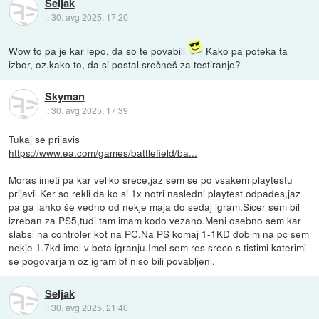
Seljak
::
30. avg 2025, 17:20
Wow to pa je kar lepo, da so te povabili
Kako pa poteka ta
izbor, oz.kako to, da si postal srečneš za testiranje?
Skyman
::
30. avg 2025, 17:39
Tukaj se prijavis
https://www.ea.com/games/battlefield/ba...
Moras imeti pa kar veliko srece,jaz sem se po vsakem playtestu
prijavil.Ker so rekli da ko si 1x notri nasledni playtest odpades,jaz
pa ga lahko še vedno od nekje maja do sedaj igram.Sicer sem bil
izreban za PS5,tudi tam imam kodo vezano.Meni osebno sem kar
slabsi na controler kot na PC.Na PS komaj 1-1KD dobim na pc sem
nekje 1.7kd imel v beta igranju.Imel sem res sreco s tistimi katerimi
se pogovarjam oz igram bf niso bili povabljeni.
Seljak
::
30. avg 2025, 21:40