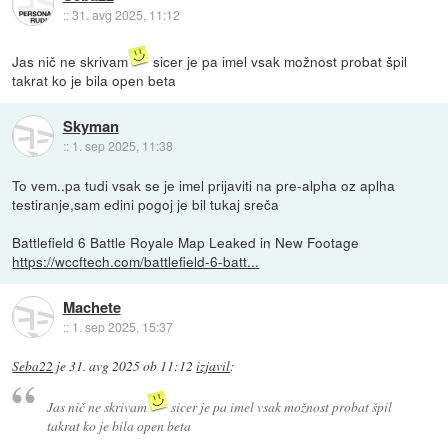
::
31. avg 2025, 11:12
Jas nič ne skrivam
sicer je pa imel vsak možnost probat špil
takrat ko je bila open beta
Skyman
::
1. sep 2025, 11:38
To vem..pa tudi vsak se je imel prijaviti na pre-alpha oz aplha
testiranje,sam edini pogoj je bil tukaj sreča
Battlefield 6 Battle Royale Map Leaked in New Footage
https://wccftech.com/battlefield-6-batt...
Machete
::
1. sep 2025, 15:37
Seba22
je
31. avg 2025 ob 11:12
izjavil
:
Jas nič ne skrivam
sicer je pa imel vsak možnost probat špil
takrat ko je bila open beta