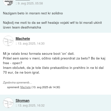
::
9. avg 2025, 05:58
Nazigam beto in moram rect kr solidno
Najbolj me moti to da se self healajo vojaki wtf to bi morali ukinit
izven team deathmatcha
Machete
::
13. avg 2025, 14:30
Mi je ratalo brez formata secure boot 'on' dati.
Prišel sem samo v meni, očitno rabiš preordrat za beto? Bo še kaj
free - open?
Imam občutek, da je tole čisto prekaotično in prehitro in ne bi dal
70 eur, če ne bom igral.
Zgodovina sprememb…
spremenil:
Machete
(
13. avg 2025 ob 14:30
)
Skyman
::
13. avg 2025, 16:32