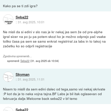
Kako pa se ti zdi igra?
Seba22
::
31. avg 2025, 10:01
Ne misli da si edini v slo nas je kr nekaj jas sem že od pre-alphe
igral sicer na pc-ju pa potem skozi ko je možno odprejo pač vsake
toliko časa pa sem se samo enkrat registriral za labs in to takoj na
začetku ko so odprli registracije
Zgodovina sprememb…
spremenil:
Seba22
(
31. avg 2025 ob 10:04
)
Skyman
::
31. avg 2025, 11:01
Nisem to mislil da sem edini dalec od tega,samo vsi nekaj skrivate
:P kot da je to neka vojna tajna.BF Labs je bil itak oglasevan od
februarja dalje.Welcome back seba22 v bf temo
Seba22