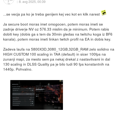
::
8. avg 2025, 00:39
...se vecja pa ko je treba genijem kej vec kot en klik narest
Ja secure boot moras imet omogocen, potem moras imeti se
zadnje driverje NV oz 576.33 mislim da je minimum. Potem rabis
dobiti key (dobis ga s tem da 30min gledas na twitchu koga iz BF6
kanala), potem moras imeti linkan twitch profil na EA in dobis key.
Zadeva laufa na 5800X3D,3080_12GB,32GB_RAM zelo solidno na
HIGH CUSTOM 100 scaling in TAA (default) in sicer 100fps na
zunanji mapi, za mesto sem pa nekaj drekal z nastavitvami in dal
130 scaling in DLSS Quality pa je bilo tudi 90 fps konstantnih na
1440p. Pohvalno.