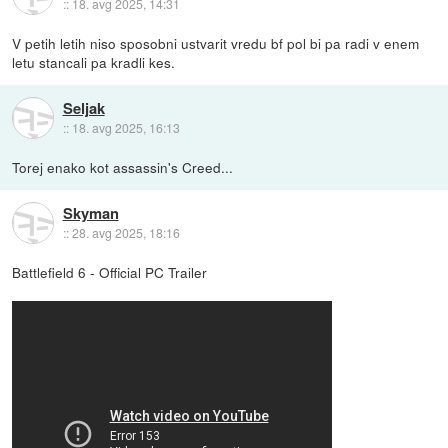
::
18. avg 2025, 14:31
V petih letih niso sposobni ustvarit vredu bf pol bi pa radi v enem
letu stancali pa kradli kes.
Seljak
::
18. avg 2025, 16:13
Torej enako kot assassin's Creed...
Skyman
::
28. avg 2025, 18:16
Battlefield 6 - Official PC Trailer