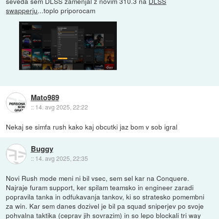
seveda sem DLSS zamenjal z novim 310.3 na
DLSS
swapperju
...toplo priporocam
Mato989
::
14. avg 2025, 22:22
Nekaj se simfa rush kako kaj obcutki jaz bom v sob igral
Buggy
::
14. avg 2025, 22:35
Novi Rush mode meni ni bil vsec, sem sel kar na Conquere.
Najraje furam support, ker spilam teamsko in engineer zaradi
popravila tanka in odfukavanja tankov, ki so stratesko pomembni
za win. Kar sem danes dozivel je bil pa squad sniperjev po svoje
pohvalna taktika (ceprav jih sovrazim) in so lepo blockali tri way