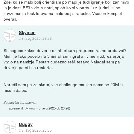
Zdej ko se malo bolj orientiram po mapi je tudi igranje bolj zanimivo
in je dosti BF3 vide-a notri, sploh ko si v party-ju z ljudmi, ki se
zavzemanja tock lotevamo malo bolj stratesko. Vsecen komplet
overall.
Skyman
::
8. avg 2025, 23:23
Si mogoce kakse driverje oz afterburn programe razne probaval?
Meni je tako pocelo na 5min ali sem igral ali v meniju,brez erorja
vrglo na namizje.Restart cudezno rešil tezavo.Nalagal sem pa
driverje pa ni bilo restarta.
Naredil sem pa ze skoraj vse challenge manjka samo se 20lvl :)
nisem dalec.
Zgodovina sprememb…
spremenil:
Skyman
(
8. avg 2025 ob 23:26
)
Buggy
::
8. avg 2025, 23:35