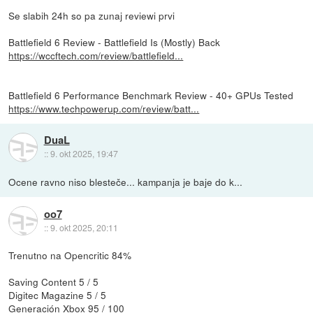
Se slabih 24h so pa zunaj reviewi prvi
Battlefield 6 Review - Battlefield Is (Mostly) Back
https://wccftech.com/review/battlefield...
Battlefield 6 Performance Benchmark Review - 40+ GPUs Tested
https://www.techpowerup.com/review/batt...
DuaL
::
9. okt 2025, 19:47
Ocene ravno niso blesteče... kampanja je baje do k...
oo7
::
9. okt 2025, 20:11
Trenutno na Opencritic 84%
Saving Content 5 / 5
Digitec Magazine 5 / 5
Generación Xbox 95 / 100