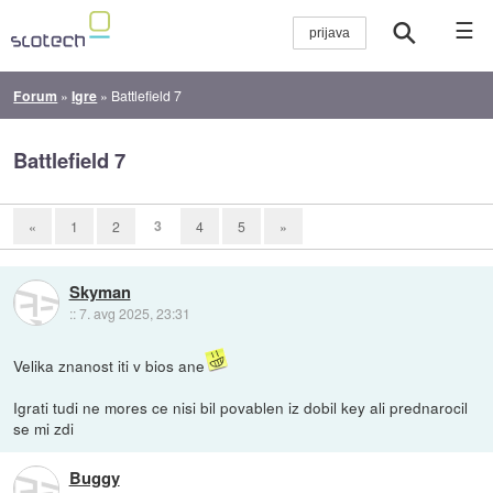
☰
Forum
»
Igre
»
Battlefield 7
Battlefield 7
3
«
1
2
4
5
»
Skyman
::
7. avg 2025, 23:31
Velika znanost iti v bios ane
Igrati tudi ne mores ce nisi bil povablen iz dobil key ali prednarocil
se mi zdi
Buggy