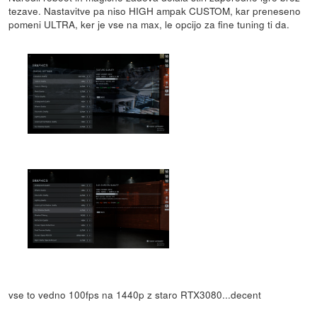
tezave. Nastavitve pa niso HIGH ampak CUSTOM, kar preneseno
pomeni ULTRA, ker je vse na max, le opcijo za fine tuning ti da.
vse to vedno 100fps na 1440p z staro RTX3080...decent