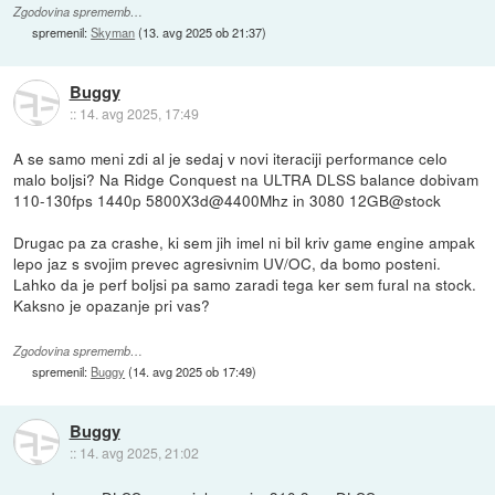
Zgodovina sprememb…
spremenil:
Skyman
(
13. avg 2025 ob 21:37
)
Buggy
::
14. avg 2025, 17:49
A se samo meni zdi al je sedaj v novi iteraciji performance celo
malo boljsi? Na Ridge Conquest na ULTRA DLSS balance dobivam
110-130fps 1440p 5800X3d@4400Mhz in 3080 12GB@stock
Drugac pa za crashe, ki sem jih imel ni bil kriv game engine ampak
lepo jaz s svojim prevec agresivnim UV/OC, da bomo posteni.
Lahko da je perf boljsi pa samo zaradi tega ker sem fural na stock.
Kaksno je opazanje pri vas?
Zgodovina sprememb…
spremenil:
Buggy
(
14. avg 2025 ob 17:49
)
Buggy
::
14. avg 2025, 21:02