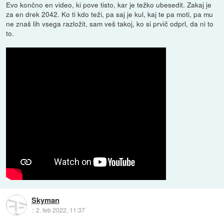
Evo končno en video, ki pove tisto, kar je težko ubesedit. Zakaj je
za en drek 2042. Ko ti kdo teži, pa saj je kul, kaj te pa moti, pa mu
ne znaš lih vsega razložit, sam veš takoj, ko si prvič odprl, da ni to
to.
Skyman
::
2. feb 2022, 11:37