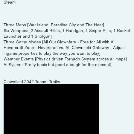
Steam
Three Maps [War Island, Paradise City and The Heat]
Six Weapons [2 Assault Rifles, 1 Handgun, 1 Sniper Rifle, 1 Rocket
Launcher and 1 Shotgun]
Three Game Modes [All Out Clownfare - Free for All with AI,
Hovercraft Zone - Hovercraft vs. AI, Clownfield Gateway - Adjust
ingame properties to play the way you want to play]
Weather Events [Physics driven Tornado System across all maps]
AI System [Pretty basic but good enough for the moment]
Clownfield 2042 Teaser Trailer