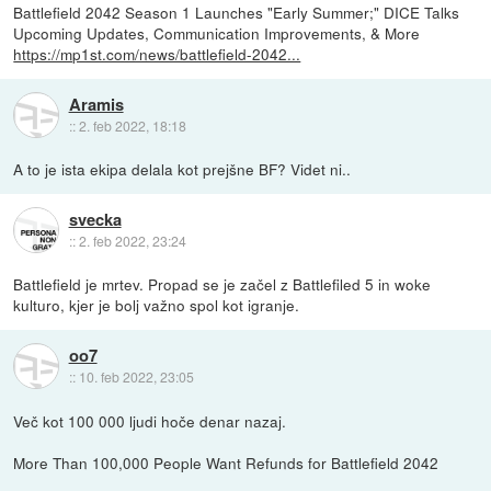
Battlefield 2042 Season 1 Launches "Early Summer;" DICE Talks
Upcoming Updates, Communication Improvements, & More
https://mp1st.com/news/battlefield-2042...
Aramis
::
2. feb 2022, 18:18
A to je ista ekipa delala kot prejšne BF? Videt ni..
svecka
::
2. feb 2022, 23:24
Battlefield je mrtev. Propad se je začel z Battlefiled 5 in woke
kulturo, kjer je bolj važno spol kot igranje.
oo7
::
10. feb 2022, 23:05
Več kot 100 000 ljudi hoče denar nazaj.
More Than 100,000 People Want Refunds for Battlefield 2042