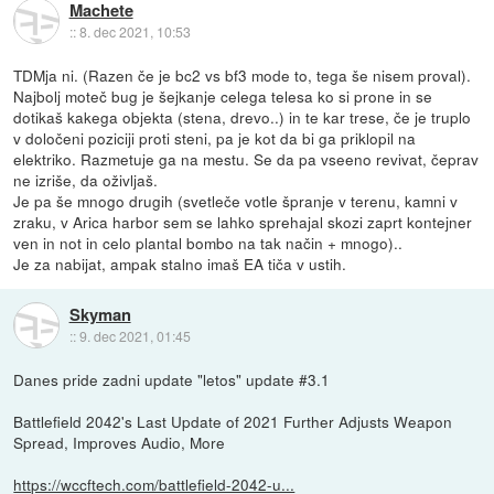
Machete
::
8. dec 2021, 10:53
TDMja ni. (Razen če je bc2 vs bf3 mode to, tega še nisem proval).
Najbolj moteč bug je šejkanje celega telesa ko si prone in se
dotikaš kakega objekta (stena, drevo..) in te kar trese, če je truplo
v določeni poziciji proti steni, pa je kot da bi ga priklopil na
elektriko. Razmetuje ga na mestu. Se da pa vseeno revivat, čeprav
ne izriše, da oživljaš.
Je pa še mnogo drugih (svetleče votle špranje v terenu, kamni v
zraku, v Arica harbor sem se lahko sprehajal skozi zaprt kontejner
ven in not in celo plantal bombo na tak način + mnogo)..
Je za nabijat, ampak stalno imaš EA tiča v ustih.
Skyman
::
9. dec 2021, 01:45
Danes pride zadni update "letos" update #3.1
Battlefield 2042's Last Update of 2021 Further Adjusts Weapon
Spread, Improves Audio, More
https://wccftech.com/battlefield-2042-u...