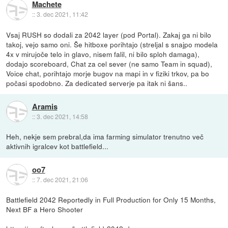
Machete
::
3. dec 2021, 11:42
Vsaj RUSH so dodali za 2042 layer (pod Portal). Zakaj ga ni bilo
takoj, vejo samo oni. Še hitboxe porihtajo (streljal s snajpo modela
4x v mirujoče telo in glavo, nisem falil, ni bilo sploh damaga),
dodajo scoreboard, Chat za cel sever (ne samo Team in squad),
Voice chat, porihtajo morje bugov na mapi in v fiziki trkov, pa bo
počasi spodobno. Za dedicated serverje pa itak ni šans..
Aramis
::
3. dec 2021, 14:58
Heh, nekje sem prebral,da ima farming simulator trenutno več
aktivnih igralcev kot battlefield...
oo7
::
7. dec 2021, 21:06
Battlefield 2042 Reportedly in Full Production for Only 15 Months,
Next BF a Hero Shooter