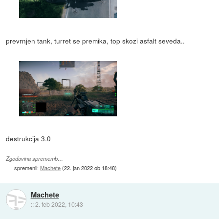
prevrnjen tank, turret se premika, top skozi asfalt seveda..
destrukcija 3.0
Zgodovina sprememb…
spremenil:
Machete
(
22. jan 2022 ob 18:48
)
Machete
::
2. feb 2022, 10:43