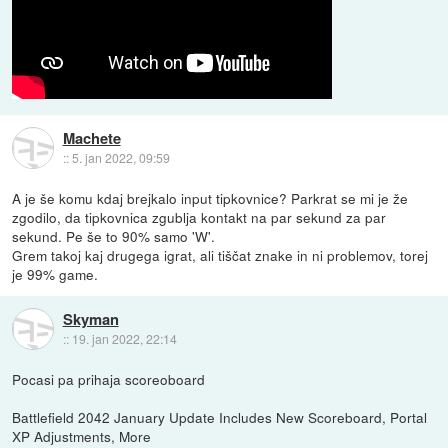
Machete
::
5. jan 2022, 09:59
A je še komu kdaj brejkalo input tipkovnice? Parkrat se mi je že
zgodilo, da tipkovnica zgublja kontakt na par sekund za par
sekund. Pe še to 90% samo 'W'.
Grem takoj kaj drugega igrat, ali tiščat znake in ni problemov, torej
je 99% game.
Skyman
::
19. jan 2022, 22:14
Pocasi pa prihaja scoreoboard
Battlefield 2042 January Update Includes New Scoreboard, Portal
XP Adjustments, More