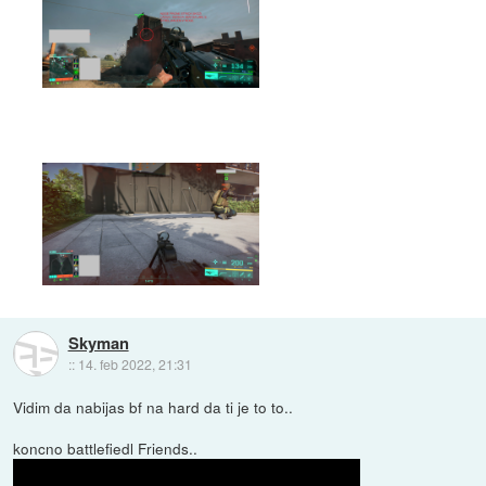
Skyman
::
14. feb 2022, 21:31
Vidim da nabijas bf na hard da ti je to to..
koncno battlefiedl Friends..