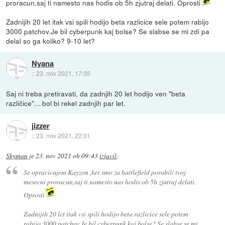
proracun,saj ti namesto nas hodis ob 5h zjutraj delati. Oprosti
Zadnijih 20 let itak vsi spili hodijo beta razlicice sele potem rabijo
3000 patchov.Je bil cyberpunk kaj bolse? Se slabse se mi zdi pa
delal so ga koliko? 9-10 let?
Nyana
::
23. nov 2021, 17:35
Saj ni treba pretiravati, da zadnjih 20 let hodijo ven "beta
različice"... bol bi rekel zadnjih par let.
jizzer
::
23. nov 2021, 22:31
Skyman
je
23. nov 2021 ob 09:43
izjavil
:
Se opravicujem Kayzon ,ker smo za battlefield porabili tvoj
mesecni proracun,saj ti namesto nas hodis ob 5h zjutraj delati.
Oprosti
Zadnijih 20 let itak vsi spili hodijo beta razlicice sele potem
rabijo 3000 patchov.Je bil cyberpunk kaj bolse? Se slabse se mi