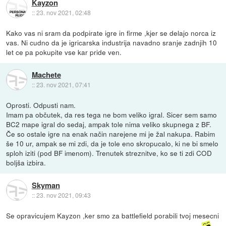
Kayzon
::
23. nov 2021, 02:48
Kako vas ni sram da podpirate igre in firme ,kjer se delajo norca iz
vas. Ni cudno da je igricarska industrija navadno sranje zadnjih 10
let ce pa pokupite vse kar pride ven.
Machete
::
23. nov 2021, 07:41
Oprosti. Odpusti nam.
Imam pa občutek, da res tega ne bom veliko igral. Sicer sem samo
BC2 mape igral do sedaj, ampak tole nima veliko skupnega z BF.
Če so ostale igre na enak način narejene mi je žal nakupa. Rabim
še 10 ur, ampak se mi zdi, da je tole eno skropucalo, ki ne bi smelo
sploh iziti (pod BF imenom). Trenutek streznitve, ko se ti zdi COD
boljša izbira.
Skyman
::
23. nov 2021, 09:43
Se opravicujem Kayzon ,ker smo za battlefield porabili tvoj mesecni