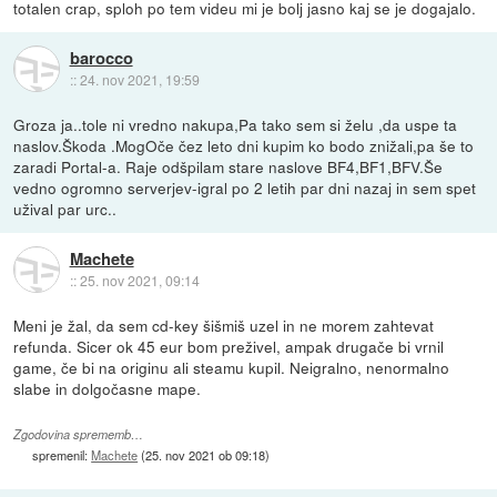
totalen crap, sploh po tem videu mi je bolj jasno kaj se je dogajalo.
barocco
::
24. nov 2021, 19:59
Groza ja..tole ni vredno nakupa,Pa tako sem si želu ,da uspe ta
naslov.Škoda .MogOče čez leto dni kupim ko bodo znižali,pa še to
zaradi Portal-a. Raje odšpilam stare naslove BF4,BF1,BFV.Še
vedno ogromno serverjev-igral po 2 letih par dni nazaj in sem spet
užival par urc..
Machete
::
25. nov 2021, 09:14
Meni je žal, da sem cd-key šišmiš uzel in ne morem zahtevat
refunda. Sicer ok 45 eur bom preživel, ampak drugače bi vrnil
game, če bi na originu ali steamu kupil. Neigralno, nenormalno
slabe in dolgočasne mape.
Zgodovina sprememb…
spremenil:
Machete
(
25. nov 2021 ob 09:18
)