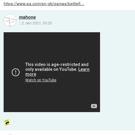
https://www.ea.com/en-gb/games/battlefi...
mahone
::
2. dec 2021, 00:20