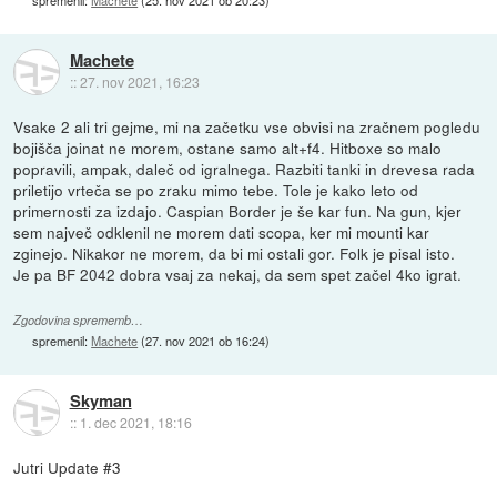
spremenil:
Machete
(
25. nov 2021 ob 20:23
)
Machete
::
27. nov 2021, 16:23
Vsake 2 ali tri gejme, mi na začetku vse obvisi na zračnem pogledu
bojišča joinat ne morem, ostane samo alt+f4. Hitboxe so malo
popravili, ampak, daleč od igralnega. Razbiti tanki in drevesa rada
priletijo vrteča se po zraku mimo tebe. Tole je kako leto od
primernosti za izdajo. Caspian Border je še kar fun. Na gun, kjer
sem največ odklenil ne morem dati scopa, ker mi mounti kar
zginejo. Nikakor ne morem, da bi mi ostali gor. Folk je pisal isto.
Je pa BF 2042 dobra vsaj za nekaj, da sem spet začel 4ko igrat.
Zgodovina sprememb…
spremenil:
Machete
(
27. nov 2021 ob 16:24
)
Skyman
::
1. dec 2021, 18:16
Jutri Update #3