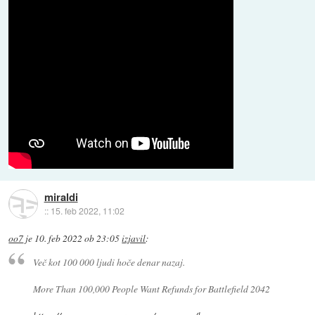
miraldi
::
15. feb 2022, 11:02
oo7
je
10. feb 2022 ob 23:05
izjavil
:
Več kot 100 000 ljudi hoče denar nazaj.
More Than 100,000 People Want Refunds for Battlefield 2042