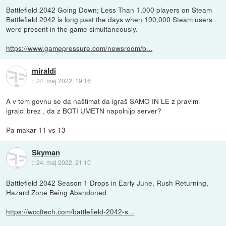
Battlefield 2042 Going Down; Less Than 1,000 players on Steam
Battlefield 2042 is long past the days when 100,000 Steam users
were present in the game simultaneously.
https://www.gamepressure.com/newsroom/b...
miraldi
::
24. maj 2022, 19:16
A v tem govnu se da naštimat da igraš SAMO IN LE z pravimi
igralci brez , da z BOTI UMETN napolnijo server?
Pa makar 11 vs 13
Skyman
::
24. maj 2022, 21:10
Battlefield 2042 Season 1 Drops in Early June, Rush Returning,
Hazard Zone Being Abandoned
https://wccftech.com/battlefield-2042-s...