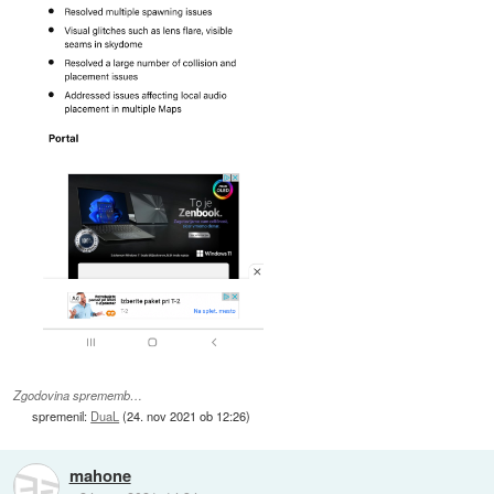
Zgodovina sprememb…
spremenil:
DuaL
(
24. nov 2021 ob 12:26
)
mahone