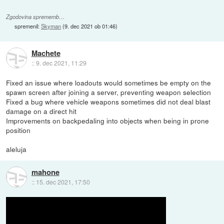
Zgodovina sprememb…
spremenil:
Skyman
(
9. dec 2021 ob 01:46
)
Machete
::
9. dec 2021, 11:29
Fixed an issue where loadouts would sometimes be empty on the
spawn screen after joining a server, preventing weapon selection
Fixed a bug where vehicle weapons sometimes did not deal blast
damage on a direct hit
Improvements on backpedaling into objects when being in prone
position
aleluja
mahone
::
15. dec 2021, 17:50