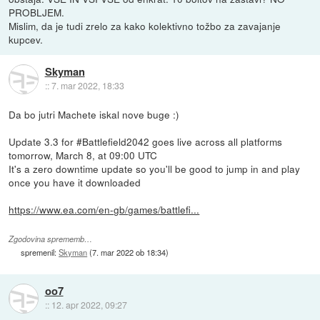
PROBLJEM.
Mislim, da je tudi zrelo za kako kolektivno tožbo za zavajanje
kupcev.
Skyman
::
7. mar 2022, 18:33
Da bo jutri Machete iskal nove buge :)
Update 3.3 for #Battlefield2042 goes live across all platforms
tomorrow, March 8, at 09:00 UTC
It's a zero downtime update so you'll be good to jump in and play
once you have it downloaded
https://www.ea.com/en-gb/games/battlefi...
Zgodovina sprememb…
spremenil:
Skyman
(
7. mar 2022 ob 18:34
)
oo7
::
12. apr 2022, 09:27