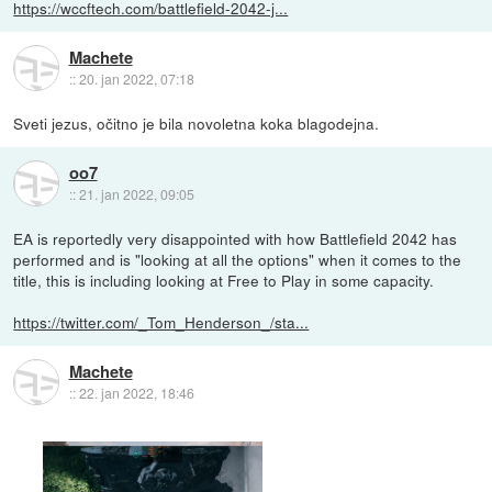
https://wccftech.com/battlefield-2042-j...
Machete
::
20. jan 2022, 07:18
Sveti jezus, očitno je bila novoletna koka blagodejna.
oo7
::
21. jan 2022, 09:05
EA is reportedly very disappointed with how Battlefield 2042 has
performed and is "looking at all the options" when it comes to the
title, this is including looking at Free to Play in some capacity.
https://twitter.com/_Tom_Henderson_/sta...
Machete
::
22. jan 2022, 18:46