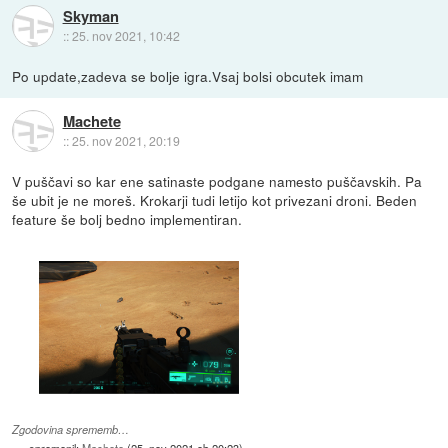
Skyman
::
25. nov 2021, 10:42
Po update,zadeva se bolje igra.Vsaj bolsi obcutek imam
Machete
::
25. nov 2021, 20:19
V puščavi so kar ene satinaste podgane namesto puščavskih. Pa
še ubit je ne moreš. Krokarji tudi letijo kot privezani droni. Beden
feature še bolj bedno implementiran.
Zgodovina sprememb…