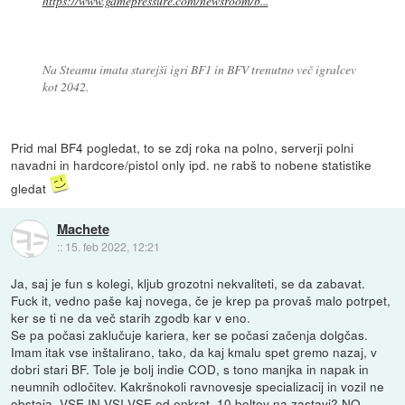
https://www.gamepressure.com/newsroom/b...
Na Steamu imata starejši igri BF1 in BFV trenutno več igralcev
kot 2042.
Prid mal BF4 pogledat, to se zdj roka na polno, serverji polni
navadni in hardcore/pistol only ipd. ne rabš to nobene statistike
gledat
Machete
::
15. feb 2022, 12:21
Ja, saj je fun s kolegi, kljub grozotni nekvaliteti, se da zabavat.
Fuck it, vedno paše kaj novega, če je krep pa provaš malo potrpet,
ker se ti ne da več starih zgodb kar v eno.
Se pa počasi zaklučuje kariera, ker se počasi začenja dolgčas.
Imam itak vse inštalirano, tako, da kaj kmalu spet gremo nazaj, v
dobri stari BF. Tole je bolj indie COD, s tono manjka in napak in
neumnih odločitev. Kakršnokoli ravnovesje specializacij in vozil ne
obstaja. VSE IN VSI VSE od enkrat. 10 boltov na zastavi? NO