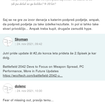
zdi pa delal so ga koliko? 9-10 let?
Saj se ne gre za izvor denarja s katerim podpreš podjetje, ampak,
da podpreš podjetje za take izdelke/rezultate. In pol si lahko take
stvari privoščijo... Ampak treba kupit, drugače zamudiš hype.
Skyman
::
24. nov 2021, 09:42
Jutri pride update št #2,do konca leta prideta še 2.Spisek je kar
dolg.
Battlefield 2042 Devs to Focus on Weapon Spread, PC
Performance, More in Future Updates
https://wccftech.com/battlefield-2042-u...
dolenc
::
24. nov 2021, 10:30
Fear of missing out, pravijo temu...