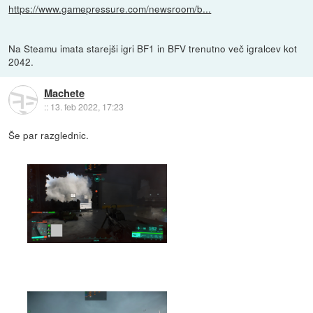
https://www.gamepressure.com/newsroom/b...
Na Steamu imata starejši igri BF1 in BFV trenutno več igralcev kot
2042.
Machete
::
13. feb 2022, 17:23
Še par razglednic.