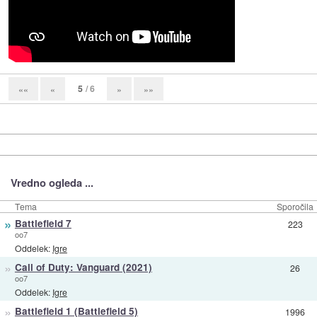
5
/ 6
««
«
»
»»
Vredno ogleda ...
Tema
Sporočila
»
Battlefield 7
223
oo7
Oddelek:
Igre
»
Call of Duty: Vanguard (2021)
26
oo7
Oddelek:
Igre
»
Battlefield 1 (Battlefield 5)
1996