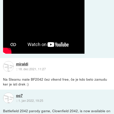
miraldi
::
18. dec 2021, 11:27
Na Steamu mate BF2042 čez vikend free, če je kdo beto zamudu
ker je isti drek :)
oo7
::
1. jan 2022, 19:25
Battlefield 2042 parody game, Clownfield 2042, is now available on