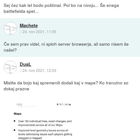
Sej čez kak let bodo poštimal. Pol bo na nivoju... Še enega
battlefielda spet...
Machete
::
24. nov 2021, 11:05
Če sem prav videl, ni sploh server browserja, ali samo nisem še
našel?
DuaL
::
24. nov 2021, 12:24
Mislite da bojo kaj spremenili dodali kaj v mape? Ko trenutno so
dokaj prazne