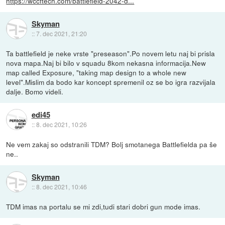
https://wccftech.com/battlefield-2042-d...
Skyman
::
7. dec 2021, 21:20
Ta battlefield je neke vrste "preseason".Po novem letu naj bi prisla
nova mapa.Naj bi bilo v squadu 8kom nekasna informacija.New
map called Exposure, "taking map design to a whole new
level".Mislim da bodo kar koncept spremenil oz se bo igra razvijala
dalje. Bomo videli.
edi45
::
8. dec 2021, 10:26
Ne vem zakaj so odstranili TDM? Bolj smotanega Battlefielda pa še
ne..
Skyman
::
8. dec 2021, 10:46
TDM imas na portalu se mi zdi,tudi stari dobri gun mode imas.