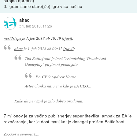
strojno opremo)
3. igram samo stare(jše) igre v sp načinu
ahac
::
1. feb 2018, 11:26
next3steps
je
1. feb 2018 ob 10:49
izjavil
:
ahac
je
1. feb 2018 ob 09:32
izjavil
:
Tud Battlefront je imel "Astonishing Visuals And
Gameplay" pa jim ni pomagalo.
EA CEO Andrew House
Avtor članka niti ne ve kdo je EA CEO...
Kako da ne? Špil je zelo dobro prodajan.
7 miljonov je za večino publisherjev super številka, ampak za EA je
razočaranje, ker je dost manj kot je dosegel prejšen Battlefront.
Zgodovina sprememb…