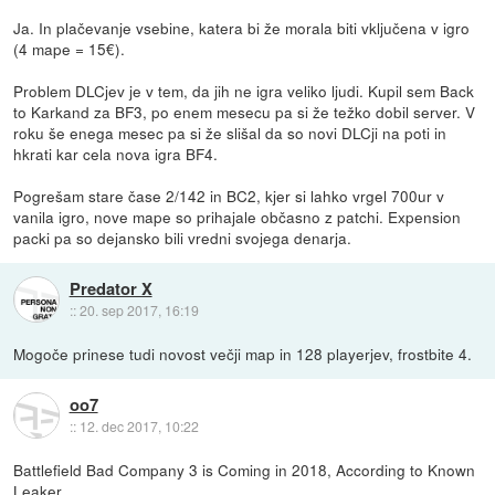
Ja. In plačevanje vsebine, katera bi že morala biti vključena v igro
(4 mape = 15€).
Problem DLCjev je v tem, da jih ne igra veliko ljudi. Kupil sem Back
to Karkand za BF3, po enem mesecu pa si že težko dobil server. V
roku še enega mesec pa si že slišal da so novi DLCji na poti in
hkrati kar cela nova igra BF4.
Pogrešam stare čase 2/142 in BC2, kjer si lahko vrgel 700ur v
vanila igro, nove mape so prihajale občasno z patchi. Expension
packi pa so dejansko bili vredni svojega denarja.
Predator X
::
20. sep 2017, 16:19
Mogoče prinese tudi novost večji map in 128 playerjev, frostbite 4.
oo7
::
12. dec 2017, 10:22
Battlefield Bad Company 3 is Coming in 2018, According to Known
Leaker