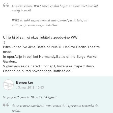
Logična izbira. WW1 razen epskih bojišč ne more imet tolk kul
orožij in vozil.
WW2 pa lahk raztegnejo od early period pa do late, pa
naštancajo malo morje dodatkov.
Uff ja bi bl za moj okus ljubitelja zgodovine WWII
:)
Bitke kot so Ivo Jima,Battle of Peleliu..Recimo Pacific Theatre
maps.
In operAcije in boji kot Normandy,Battle of the Bulge,Market-
Garden..
V glavnem se da narediti nor špil, božanske mape z dušo.
Osebno ne bi rad novodbnega Battlefielda.
Berserker
::
3. mar 2018, 10:53
Vazelin
je
2. mar 2018 ob 22:54
izjavil
:
da se še niste naveličali WW2 izmed 322 iger na to tematiko do
sedaj...