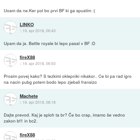
Uoam da ne.Ker pol bo prvi BF ki ga spustim :(
LINKO
::
19. apr 2018, 06:43
Upam da ja. Battle royale bi lepo pasal v BF :D
fireX88
::
19. apr 2018, 06:50
Prosim povej kako? S tezkimi oklepniki nikakor.. Ce bi pa rad igro
na nacin pubg potem bodo lepo zjebali fransizo
Machete
::
19. apr 2018, 08:18
Dajte prevod. Kaj je sploh ta br? Če bo crap, imamo še vedno
zakon bf1 in bc2.
fireX88