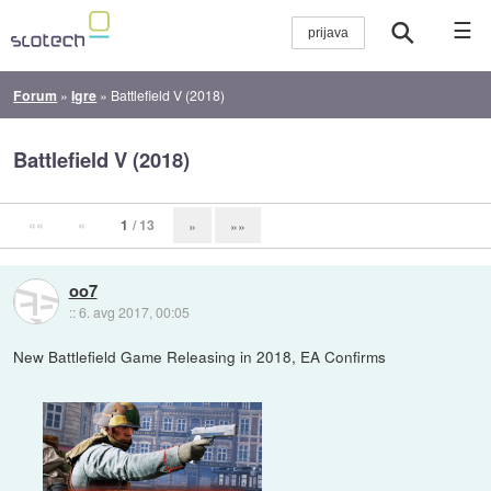
☰
Forum
»
Igre
»
Battlefield V (2018)
Battlefield V (2018)
««
«
1
/ 13
»
»»
oo7
::
6. avg 2017, 00:05
New Battlefield Game Releasing in 2018, EA Confirms