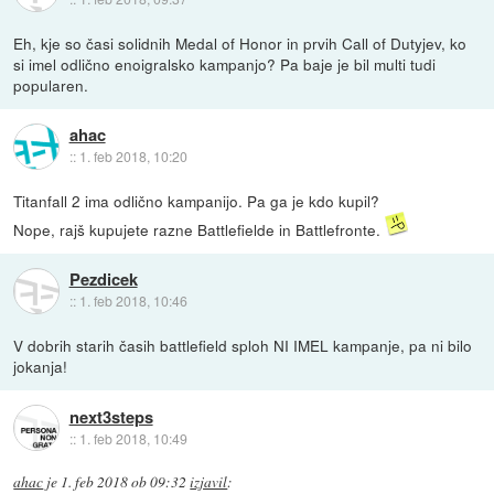
Eh, kje so časi solidnih Medal of Honor in prvih Call of Dutyjev, ko
si imel odlično enoigralsko kampanjo? Pa baje je bil multi tudi
popularen.
ahac
::
1. feb 2018, 10:20
Titanfall 2 ima odlično kampanijo. Pa ga je kdo kupil?
Nope, rajš kupujete razne Battlefielde in Battlefronte.
Pezdicek
::
1. feb 2018, 10:46
V dobrih starih časih battlefield sploh NI IMEL kampanje, pa ni bilo
jokanja!
next3steps
::
1. feb 2018, 10:49
ahac
je
1. feb 2018 ob 09:32
izjavil
: