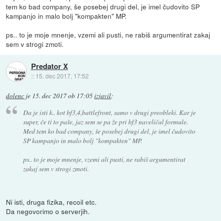
tem ko bad company, še posebej drugi del, je imel čudovito SP
kampanjo in malo bolj "kompakten" MP.
ps.. to je moje mnenje, vzemi ali pusti, ne rabiš argumentirat zakaj
sem v strogi zmoti.
Predator X
::
15. dec 2017, 17:52
dolenc
je
15. dec 2017 ob 17:05
izjavil
:
Da je isti k.. kot bf3,4,battlefront, samo v drugi preobleki. Kar je
super, če ti to paše, jaz sem se pa že pri bf3 naveličal formule.
Med tem ko bad company, še posebej drugi del, je imel čudovito
SP kampanjo in malo bolj "kompakten" MP.
ps.. to je moje mnenje, vzemi ali pusti, ne rabiš argumentirat
zakaj sem v strogi zmoti.
Ni isti, druga fizika, recoil etc.
Da negovorimo o serverjih.