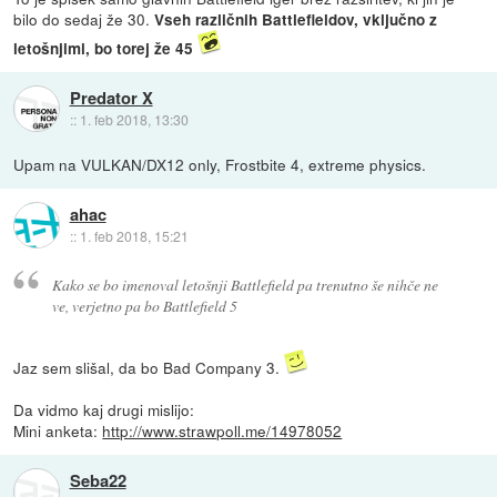
bilo do sedaj že 30.
Vseh različnih Battlefieldov, vključno z
letošnjimi, bo torej že 45
Predator X
::
1. feb 2018, 13:30
Upam na VULKAN/DX12 only, Frostbite 4, extreme physics.
ahac
::
1. feb 2018, 15:21
Kako se bo imenoval letošnji Battlefield pa trenutno še nihče ne
ve, verjetno pa bo Battlefield 5
Jaz sem slišal, da bo Bad Company 3.
Da vidmo kaj drugi mislijo:
Mini anketa:
http://www.strawpoll.me/14978052
Seba22