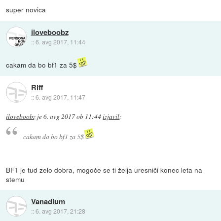
super novica
iloveboobz
::
6. avg 2017, 11:44
cakam da bo bf1 za 5$
Riff
::
6. avg 2017, 11:47
iloveboobz
je
6. avg 2017 ob 11:44
izjavil
:
cakam da bo bf1 za 5$
BF1 je tud zelo dobra, mogoče se ti želja uresniči konec leta na
stemu
Vanadium
::
6. avg 2017, 21:28