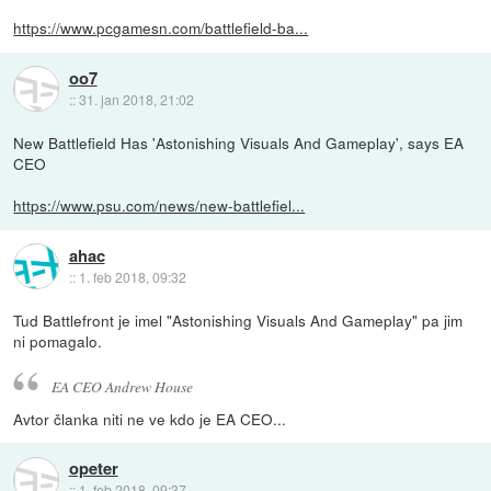
https://www.pcgamesn.com/battlefield-ba...
oo7
::
31. jan 2018, 21:02
New Battlefield Has 'Astonishing Visuals And Gameplay', says EA
CEO
https://www.psu.com/news/new-battlefiel...
ahac
::
1. feb 2018, 09:32
Tud Battlefront je imel "Astonishing Visuals And Gameplay" pa jim
ni pomagalo.
EA CEO Andrew House
Avtor članka niti ne ve kdo je EA CEO...
opeter
::
1. feb 2018, 09:37