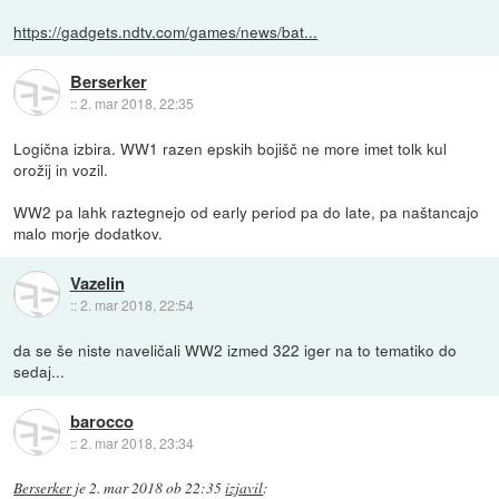
https://gadgets.ndtv.com/games/news/bat...
Berserker
::
2. mar 2018, 22:35
Logična izbira. WW1 razen epskih bojišč ne more imet tolk kul
orožij in vozil.
WW2 pa lahk raztegnejo od early period pa do late, pa naštancajo
malo morje dodatkov.
Vazelin
::
2. mar 2018, 22:54
da se še niste naveličali WW2 izmed 322 iger na to tematiko do
sedaj...
barocco
::
2. mar 2018, 23:34
Berserker
je
2. mar 2018 ob 22:35
izjavil
: