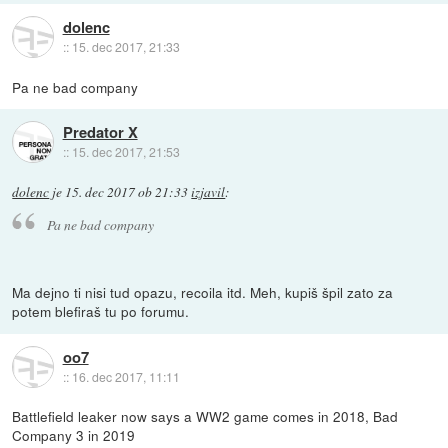
dolenc
::
15. dec 2017, 21:33
Pa ne bad company
Predator X
::
15. dec 2017, 21:53
dolenc
je
15. dec 2017 ob 21:33
izjavil
:
Pa ne bad company
Ma dejno ti nisi tud opazu, recoila itd. Meh, kupiš špil zato za
potem blefiraš tu po forumu.
oo7
::
16. dec 2017, 11:11
Battlefield leaker now says a WW2 game comes in 2018, Bad
Company 3 in 2019