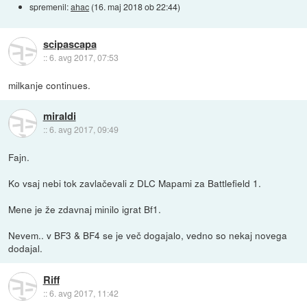
spremenil:
ahac
(
16. maj 2018 ob 22:44
)
scipascapa
::
6. avg 2017, 07:53
milkanje continues.
miraldi
::
6. avg 2017, 09:49
Fajn.
Ko vsaj nebi tok zavlačevali z DLC Mapami za Battlefield 1.
Mene je že zdavnaj minilo igrat Bf1.
Nevem.. v BF3 & BF4 se je več dogajalo, vedno so nekaj novega
dodajal.
Riff
::
6. avg 2017, 11:42