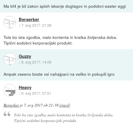
Ma bf4 je bil zakon sploh iskanje dogtagov in podobni easter eggi
Berserker
::
7. avg 2017, 21:38
Tole bo ista zgodba, malo kontenta in kratka življenska doba.
Tipični sodobni korporacijski produkt.
Guzzy
::
8. avg 2017, 14:08
Ampak vseeno boste vsi nahajpani na veliko in pokupili igro
Heavy
::
9. avg 2017, 07:51
Berserker
je
7. avg 2017 ob 21:38
izjavil
:
Tole bo ista zgodba, malo kontenta in kratka življenska doba.
Tipični sodobni korporacijski produkt.