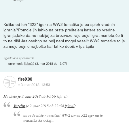
Koliko od teh "322" iger na WW2 tematiko je pa sploh vrednih
igranja?Pomoje jih lahko na prste preštejem katere so vredne
igranja,tako da ne nabijaj za brezveze raje pojdi igrat mariota,če ti
to ne diši.Jas osebno se bolj nebi mogel veselit WW2 tematike to je
za moje pojme najbolše kar lahko dobiš v fps špilu
Zgodovina sprememb…
spremenil:
Seba22
(
3. mar 2018 ob 13:07
)
fireX88
::
3. mar 2018, 13:53
Machete
je
3. mar 2018 ob 10:56
izjavil
:
Vazelin
je
2. mar 2018 ob 22:54
izjavil
:
da se še niste naveličali WW2 izmed 322 iger na to
tematiko do sedaj...