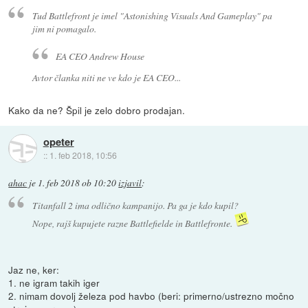
Tud Battlefront je imel "Astonishing Visuals And Gameplay" pa
jim ni pomagalo.
EA CEO Andrew House
Avtor članka niti ne ve kdo je EA CEO...
Kako da ne? Špil je zelo dobro prodajan.
opeter
::
1. feb 2018, 10:56
ahac
je
1. feb 2018 ob 10:20
izjavil
:
Titanfall 2 ima odlično kampanijo. Pa ga je kdo kupil?
Nope, rajš kupujete razne Battlefielde in Battlefronte.
Jaz ne, ker:
1. ne igram takih iger
2. nimam dovolj železa pod havbo (beri: primerno/ustrezno močno