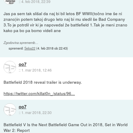
::
4. feb 2018, 22:39
Jas pa sem tak slišal da naj bi bil letos BF WWII(točno ime še ni
znano)in potem takoj drugo leto naj bi mu sledil še Bad Company
3.To je potrdil vir ki je napovedal že battlefield 1.Tak je meni znano
kako pa bo pa bomo videli ane
Zgodovina sprememb…
spremenil:
Seba22
(
4. feb 2018 ob 22:43
)
oo7
::
1. mar 2018, 12:46
Battlefield 2018 reveal trailer is underway.
https://twitter.com/killat0n_/status/96...
oo7
::
1. mar 2018, 22:30
Battlefield V Is the Next Battlefield Game Out in 2018, Set in World
War 2: Report