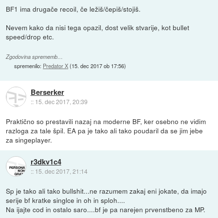
BF1 ima drugače recoil, če ležiš/čepiš/stojiš.
Nevem kako da nisi tega opazil, dost velik stvarije, kot bullet
speed/drop etc.
Zgodovina sprememb…
spremenilo:
Predator X
(
15. dec 2017 ob 17:56
)
Berserker
::
15. dec 2017, 20:39
Praktično so prestavili nazaj na moderne BF, ker osebno ne vidim
razloga za tale špil. EA pa je tako ali tako poudaril da se jim jebe
za singeplayer.
r3dkv1c4
::
15. dec 2017, 21:14
Sp je tako ali tako bullshit...ne razumem zakaj eni jokate, da imajo
serije bf kratke singlce in oh in sploh....
Na ijajte cod in ostalo saro....bf je pa narejen prvenstbeno za MP.