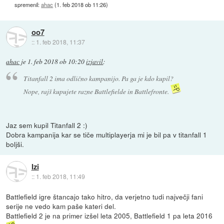
spremenil:
ahac
(
1. feb 2018 ob 11:26
)
oo7
::
1. feb 2018, 11:37
ahac
je
1. feb 2018 ob 10:20
izjavil
:
Titanfall 2 ima odlično kampanijo. Pa ga je kdo kupil?
Nope, rajš kupujete razne Battlefielde in Battlefronte.
Jaz sem kupil Titanfall 2 :)
Dobra kampanija kar se tiče multiplayerja mi je bil pa v titanfall 1
boljši.
Izi
::
1. feb 2018, 11:49
Battlefield igre štancajo tako hitro, da verjetno tudi največji fani
serije ne vedo kam paše kateri del.
Battlefield 2 je na primer izšel leta 2005, Battlefield 1 pa leta 2016