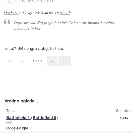
::
19. apr 2018, 08:33
Machete
je
19. apr 2018 ob 08:18
izjavil
:
Dajte prevod. Kaj je sploh ta br? Če bo crap, imamo še vedno
zakon bf1 in bc2.
trolaš? BR so igre pubg, fortnite...
««
«
1
/ 13
»
»»
Vredno ogleda ...
Tema
Sporočila
»
Battlefield 1 (Battlefield 5)
1996
oo7
Oddelek:
Igre