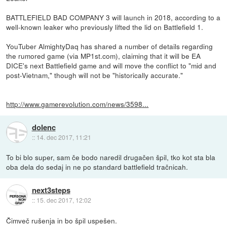
BATTLEFIELD BAD COMPANY 3 will launch in 2018, according to a
well-known leaker who previously lifted the lid on Battlefield 1.
YouTuber AlmightyDaq has shared a number of details regarding
the rumored game (via MP1st.com), claiming that it will be EA
DICE's next Battlefield game and will move the conflict to "mid and
post-Vietnam," though will not be "historically accurate."
http://www.gamerevolution.com/news/3598...
dolenc
::
14. dec 2017, 11:21
To bi blo super, sam če bodo naredil drugačen špil, tko kot sta bla
oba dela do sedaj in ne po standard battlefield tračnicah.
next3steps
::
15. dec 2017, 12:02
Čimveč rušenja in bo špil uspešen.