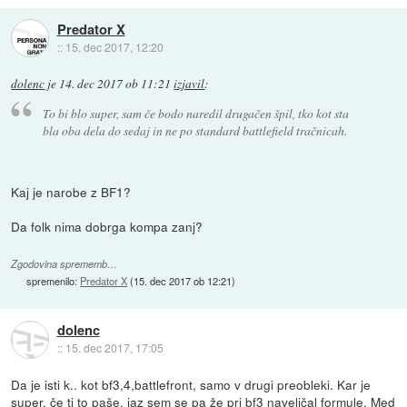
Predator X
::
15. dec 2017, 12:20
dolenc
je
14. dec 2017 ob 11:21
izjavil
:
To bi blo super, sam če bodo naredil drugačen špil, tko kot sta
bla oba dela do sedaj in ne po standard battlefield tračnicah.
Kaj je narobe z BF1?
Da folk nima dobrga kompa zanj?
Zgodovina sprememb…
spremenilo:
Predator X
(
15. dec 2017 ob 12:21
)
dolenc
::
15. dec 2017, 17:05
Da je isti k.. kot bf3,4,battlefront, samo v drugi preobleki. Kar je
super, če ti to paše, jaz sem se pa že pri bf3 naveličal formule. Med