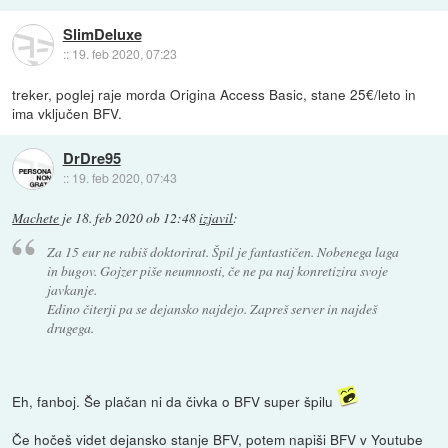
SlimDeluxe
::
19. feb 2020, 07:23
treker, poglej raje morda Origina Access Basic, stane 25€/leto in
ima vključen BFV.
DrDre95
::
19. feb 2020, 07:43
Machete
je
18. feb 2020 ob 12:48
izjavil
:
Za 15 eur ne rabiš doktorirat. Špil je fantastičen. Nobenega laga
in bugov. Gojzer piše neumnosti, če ne pa naj konretizira svoje
javkanje.
Edino čiterji pa se dejansko najdejo. Zapreš server in najdeš
drugega.
Eh, fanboj. Še plačan ni da čivka o BFV super špilu
Če hočeš videt dejansko stanje BFV, potem napiši BFV v Youtube