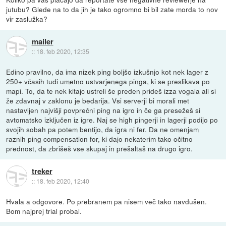
jutubu? Glede na to da jih je tako ogromno bi bil zate morda to nov
vir zaslužka?
mailer
::
18. feb 2020, 12:35
Edino pravilno, da ima nizek ping boljšo izkušnjo kot nek lager z
250+ včasih tudi umetno ustvarjenega pinga, ki se preslikava po
mapi. To, da te nek kitajc ustreli še preden prideš izza vogala ali si
že zdavnaj v zaklonu je bedarija. Vsi serverji bi morali met
nastavljen najvišji povprečni ping na igro in če ga presežeš si
avtomatsko izključen iz igre. Naj se high pingerji in lagerji podijo po
svojih sobah pa potem bentijo, da igra ni fer. Da ne omenjam
raznih ping compensation for, ki dajo nekaterim tako očitno
prednost, da zbrišeš vse skupaj in prešaltaš na drugo igro.
treker
::
18. feb 2020, 12:40
Hvala a odgovore. Po prebranem pa nisem več tako navdušen.
Bom najprej trial probal.