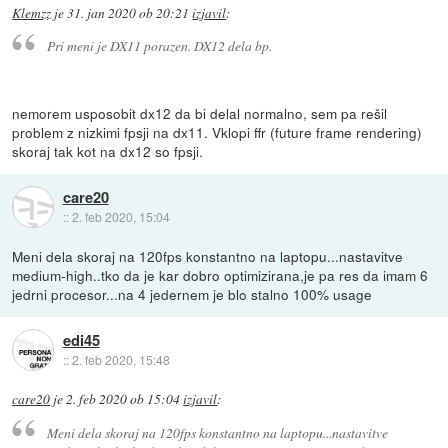
Klemzz
je
31. jan 2020 ob 20:21
izjavil
:
Pri meni je DX11 porazen. DX12 dela bp.
nemorem usposobit dx12 da bi delal normalno, sem pa rešil
problem z nizkimi fpsji na dx11. Vklopi ffr (future frame rendering)
skoraj tak kot na dx12 so fpsji.
care20
::
2. feb 2020, 15:04
Meni dela skoraj na 120fps konstantno na laptopu...nastavitve
medium-high..tko da je kar dobro optimizirana,je pa res da imam 6
jedrni procesor...na 4 jedernem je blo stalno 100% usage
edi45
::
2. feb 2020, 15:48
care20
je
2. feb 2020 ob 15:04
izjavil
:
Meni dela skoraj na 120fps konstantno na laptopu...nastavitve