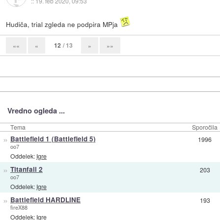
::
19. feb 2020, 09:53
Hudiča, trial zgleda ne podpira MPja
12
/ 13
««
«
»
»»
Vredno ogleda ...
Tema
Sporočila
»
Battlefield 1 (Battlefield 5)
1996
oo7
Oddelek:
Igre
»
Titanfall 2
203
oo7
Oddelek:
Igre
»
Battlefield HARDLINE
193
fireX88
Oddelek:
Igre