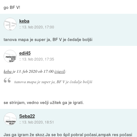
go BF V!
keba
::
13. feb 2020, 17:00
tanova mapa je super ja, BF V je čedalje boljši
edi45
::
13. feb 2020, 17:35
keba
je
13. feb 2020 ob 17:00
izjavil
:
tanova mapa je super ja, BF V je čedalje boljši
se strinjam, vedno večji užitek ga je igrati.
Seba22
::
13. feb 2020, 18:51
Jas ga igram že skoz.Ja se bo špil pobral počasi,ampak res počasi