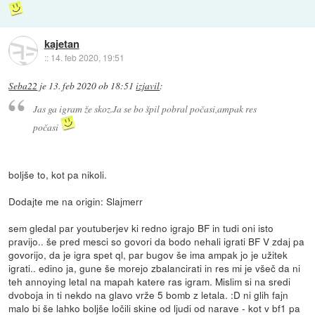
kajetan
::
14. feb 2020, 19:51
Seba22
je
13. feb 2020 ob 18:51
izjavil
:
Jas ga igram že skoz.Ja se bo špil pobral počasi,ampak res
počasi
boljše to, kot pa nikoli.
Dodajte me na origin: Slajmerr
sem gledal par youtuberjev ki redno igrajo BF in tudi oni isto
pravijo.. še pred mesci so govori da bodo nehali igrati BF V zdaj pa
govorijo, da je igra spet ql, par bugov še ima ampak jo je užitek
igrati.. edino ja, gune še morejo zbalancirati in res mi je všeč da ni
teh annoying letal na mapah katere ras igram. Mislim si na sredi
dvoboja in ti nekdo na glavo vrže 5 bomb z letala. :D ni glih fajn
malo bi še lahko boljše ločili skine od ljudi od narave - kot v bf1 pa