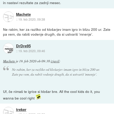
in nastavi rezultate za zadnji mesec.
Machete
::
19. feb 2020, 09:38
Ne rabim, ker za razliko od klošarjev imam igro in blizu 200 ur. Zate
pa vem, da rabiš vodenje drugih, da si ustvariš 'mnenje'.
DrDre95
::
19. feb 2020, 09:46
Machete
je
19. feb 2020 ob 09:38
izjavil
:
Ne rabim, ker za razliko od klošarjev imam igro in blizu 200 ur.
Zate pa vem, da rabiš vodenje drugih, da si ustvariš 'mnenje'.
Uf, če nimaš te igrice si klošar bre. All the cool kids do it, you
wanna be cool right
treker