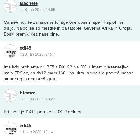
Machete
::
28. jan 2020, 19:09
Ma nee no. Te zaraščene foliage overdose mape mi sploh ne
dišijo. Najboljše so mestne in pa tatople; Severna Afrika in Grčija.
Epski premiki čez naselbine.
edi45
::
28. jan 2020, 21:47
Ima kdo probleme pri BF5 z DX12? Na DX11 imam presenetljivo
malo FPSjev, na dx12 mam 160+ na ultra, ampak je preveč močan
stuttering in nemoreš igrat.
Klemzz
::
31. jan 2020, 20:21
Pri meni je DX11 porazen. DX12 dela bp.
edi45
::
1. feb 2020, 19:14