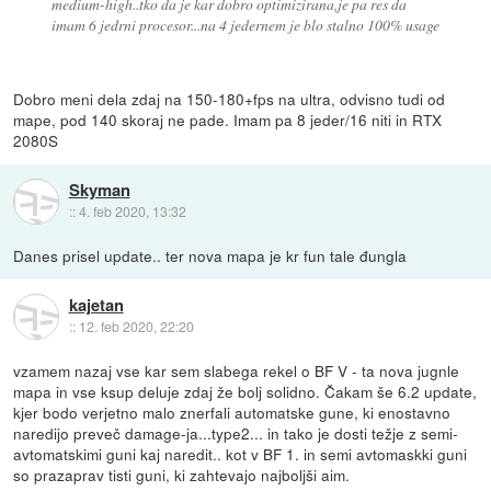
medium-high..tko da je kar dobro optimizirana,je pa res da
imam 6 jedrni procesor...na 4 jedernem je blo stalno 100% usage
Dobro meni dela zdaj na 150-180+fps na ultra, odvisno tudi od
mape, pod 140 skoraj ne pade. Imam pa 8 jeder/16 niti in RTX
2080S
Skyman
::
4. feb 2020, 13:32
Danes prisel update.. ter nova mapa je kr fun tale đungla
kajetan
::
12. feb 2020, 22:20
vzamem nazaj vse kar sem slabega rekel o BF V - ta nova jugnle
mapa in vse ksup deluje zdaj že bolj solidno. Čakam še 6.2 update,
kjer bodo verjetno malo znerfali automatske gune, ki enostavno
naredijo preveč damage-ja...type2... in tako je dosti težje z semi-
avtomatskimi guni kaj naredit.. kot v BF 1. in semi avtomaskki guni
so prazaprav tisti guni, ki zahtevajo najboljši aim.