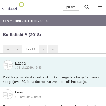
☰
Forum
»
Igre
»
Battlefield V (2018)
Battlefield V (2018)
12
/ 13
««
«
»
»»
Cange
::
31. okt 2019, 19:36
Polahko je začelo dobivat obliko. Do novega leta bo narod veselo
nadgrajeval PC-je na 6core+ kar zna normalizirat stanje.
keba
::
4. nov 2019, 12:39