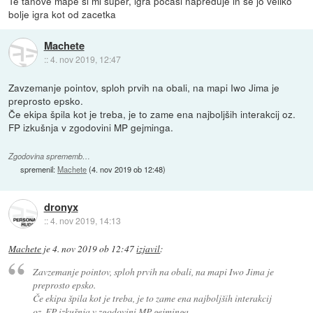
Te tanove mape si mi super, igra pocasi napreduje in se jo veliko
bolje igra kot od zacetka
Machete
::
4. nov 2019, 12:47
Zavzemanje pointov, sploh prvih na obali, na mapi Iwo Jima je
preprosto epsko.
Če ekipa špila kot je treba, je to zame ena najboljših interakcij oz.
FP izkušnja v zgodovini MP gejminga.
Zgodovina sprememb…
spremenil:
Machete
(
4. nov 2019 ob 12:48
)
dronyx
::
4. nov 2019, 14:13
Machete
je
4. nov 2019 ob 12:47
izjavil
:
Zavzemanje pointov, sploh prvih na obali, na mapi Iwo Jima je
preprosto epsko.
Če ekipa špila kot je treba, je to zame ena najboljših interakcij
oz. FP izkušnja v zgodovini MP gejminga.