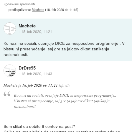
Zgodovina sprememb…
predlagal izbris:
Machete
(
18. feb 2020 ob 11:15
)
Machete
::
18. feb 2020, 11:21
Ko nazi na sociali, ocenjuje DICE za nesposobne programerje.. V
bistvu ni presenečanje, saj gre za jajotov diktat zanikanja
racionalnosti.
DrDre95
::
18. feb 2020, 11:43
Machete
je
18. feb 2020 ob 11:21
izjavil
:
Ko nazi na sociali, ocenjuje DICE za nesposobne programerje..
V bistvu ni presenečanje, saj gre za jajotov diktat zanikanja
racionalnosti.
Sem slišal da dobite 6 centov na post?
Koliko pa vas plačajo da reportate vse negativne reviewerje na