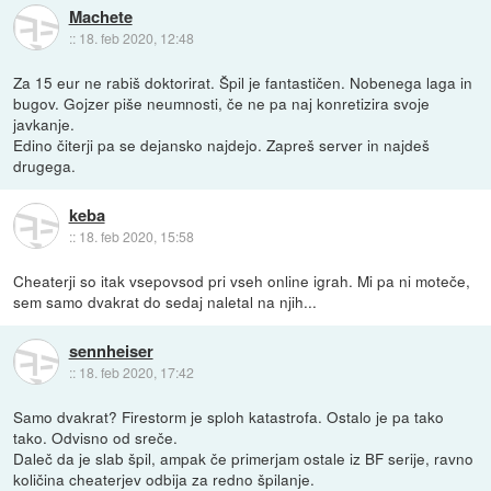
Machete
::
18. feb 2020, 12:48
Za 15 eur ne rabiš doktorirat. Špil je fantastičen. Nobenega laga in
bugov. Gojzer piše neumnosti, če ne pa naj konretizira svoje
javkanje.
Edino čiterji pa se dejansko najdejo. Zapreš server in najdeš
drugega.
keba
::
18. feb 2020, 15:58
Cheaterji so itak vsepovsod pri vseh online igrah. Mi pa ni moteče,
sem samo dvakrat do sedaj naletal na njih...
sennheiser
::
18. feb 2020, 17:42
Samo dvakrat? Firestorm je sploh katastrofa. Ostalo je pa tako
tako. Odvisno od sreče.
Daleč da je slab špil, ampak če primerjam ostale iz BF serije, ravno
količina cheaterjev odbija za redno špilanje.