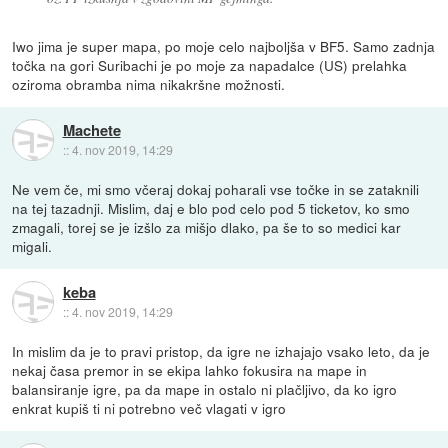
Iwo jima je super mapa, po moje celo najboljša v BF5. Samo zadnja
točka na gori Suribachi je po moje za napadalce (US) prelahka
oziroma obramba nima nikakršne možnosti.
Machete
::
4. nov 2019, 14:29
Ne vem če, mi smo včeraj dokaj poharali vse točke in se zataknili
na tej tazadnji. Mislim, daj e blo pod celo pod 5 ticketov, ko smo
zmagali, torej se je izšlo za mišjo dlako, pa še to so medici kar
migali.
keba
::
4. nov 2019, 14:29
In mislim da je to pravi pristop, da igre ne izhajajo vsako leto, da je
nekaj časa premor in se ekipa lahko fokusira na mape in
balansiranje igre, pa da mape in ostalo ni plačljivo, da ko igro
enkrat kupiš ti ni potrebno več vlagati v igro