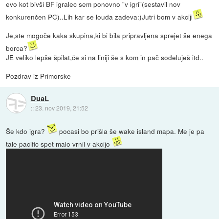
evo kot bivši BF igralec sem ponovno "v igri"(sestavil nov
konkurenčen PC)..Lih kar se louda zadeva:)Jutri bom v akciji
Je,ste mogoče kaka skupina,ki bi bila pripravljena sprejet še enega
borca?
JE veliko lepše špilat,če si na liniji še s kom in pač sodeluješ itd..
Pozdrav iz Primorske
DuaL
::
23. nov 2019, 21:52
Še kdo igra?
pocasi bo prišla še wake island mapa. Me je pa
tale pacific spet malo vrnil v akcijo