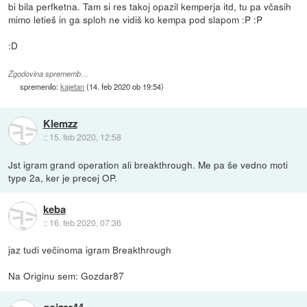
bi bila perfketna. Tam si res takoj opazil kemperja itd, tu pa včasih
mimo letieš in ga sploh ne vidiš ko kempa pod slapom :P :P
:D
Zgodovina sprememb…
spremenilo:
kajetan
(
14. feb 2020 ob 19:54
)
Klemzz
::
15. feb 2020, 12:58
Jst igram grand operation ali breakthrough. Me pa še vedno moti
type 2a, ker je precej OP.
keba
::
16. feb 2020, 07:36
jaz tudi večinoma igram Breakthrough
Na Originu sem: Gozdar87
gojzer44