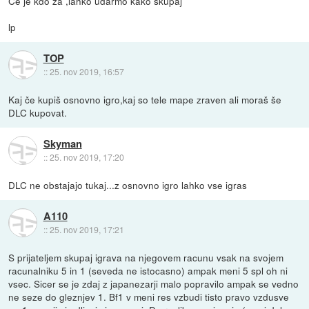
Če je kdo za ,lahko udarmo kako skupaj
lp
TOP
::
25. nov 2019, 16:57
Kaj če kupiš osnovno igro,kaj so tele mape zraven ali moraš še
DLC kupovat.
Skyman
::
25. nov 2019, 17:20
DLC ne obstajajo tukaj...z osnovno igro lahko vse igras
A110
::
25. nov 2019, 17:21
S prijateljem skupaj igrava na njegovem racunu vsak na svojem
racunalniku 5 in 1 (seveda ne istocasno) ampak meni 5 spl oh ni
vsec. Sicer se je zdaj z japanezarji malo popravilo ampak se vedno
ne seze do gleznjev 1. Bf1 v meni res vzbudi tisto pravo vzdusve