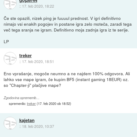
::
17. feb 2020, 18:22
Če ste opazili, nizek ping je fuuuul prednost. V igri definitivno
nimajo vsi enakih pogojev in postane igra zelo moteča, zaradi tega
več tega sranja ne igram. Definitivno moja zadnja igra iz te serije.
LP
treker
::
17. feb 2020, 18:51
Eno vprašanje, mogoče neumno a ne najdem 100% odgovora. Ali
lahko vse mape igram, če kupim BF5 (instant gaming 18EUR) oz.
so "Chapter-ji" plačjive mape?
Zgodovina sprememb…
spremenilo:
treker
(
17. feb 2020 ob 18:52
)
kajetan
::
18. feb 2020, 10:37