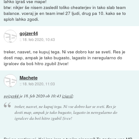
lahko igraš vse mape!
btw: nikjer še nisem zasledil toliko cheaterjev in tako slab team
balance. vceraj je en team imel 27 ljudi, drug pa 10. kako se to
sploh lahko zgodi.
gojzer44
::
18. feb 2020, 10:43
treker, nasvet, ne kupuj tega. Ni vse dobro kar se sveti. Res je
dosti map, ampak je tako bugasto, lagasto in neregularno do
igralcev da boš hitro zgubil živce!
Machete
::
18. feb 2020, 11:03
gojzer44
je
18. feb 2020 ob 10:43
izjavil
:
treker, nasvet, ne kupuj tega. Ni vse dobro kar se sveti. Res je
dosti map, ampak je tako bugasto, lagasto in neregularno do
igralcev da boš hitro zgubil živce!
Daj ne pretiravaj. Kaj ima igra s tvojim pingom? To zadeva vse MP