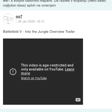
ww1 s svojimi odlicnimi mapami. Da razlike v snipanju (meni dalec
najljubsi class) sploh ne omenjam
oo7
::
28. jan 2020, 18:12
Battlefield V - Into the Jungle Overview Trailer