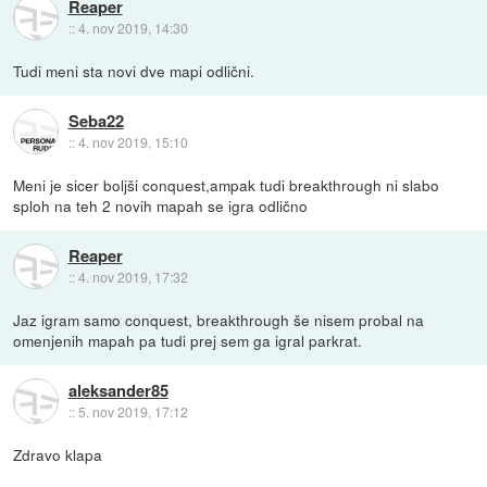
Reaper
::
4. nov 2019, 14:30
Tudi meni sta novi dve mapi odlični.
Seba22
::
4. nov 2019, 15:10
Meni je sicer boljši conquest,ampak tudi breakthrough ni slabo
sploh na teh 2 novih mapah se igra odlično
Reaper
::
4. nov 2019, 17:32
Jaz igram samo conquest, breakthrough še nisem probal na
omenjenih mapah pa tudi prej sem ga igral parkrat.
aleksander85
::
5. nov 2019, 17:12
Zdravo klapa