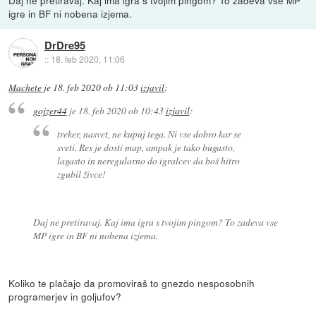
igre in BF ni nobena izjema.
DrDre95
::
18. feb 2020, 11:06
Machete
je
18. feb 2020 ob 11:03
izjavil
:
gojzer44
je
18. feb 2020 ob 10:43
izjavil
:
treker, nasvet, ne kupuj tega. Ni vse dobro kar se
sveti. Res je dosti map, ampak je tako bugasto,
lagasto in neregularno do igralcev da boš hitro
zgubil živce!
Daj ne pretiravaj. Kaj ima igra s tvojim pingom? To zadeva vse
MP igre in BF ni nobena izjema.
Koliko te plačajo da promoviraš to gnezdo nesposobnih
programerjev in goljufov?