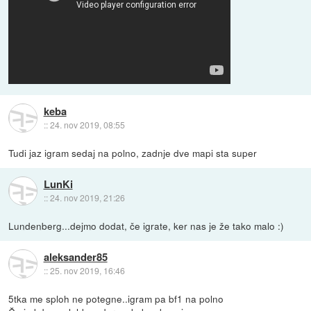
keba
::
24. nov 2019, 08:55
Tudi jaz igram sedaj na polno, zadnje dve mapi sta super
LunKi
::
24. nov 2019, 21:26
Lundenberg...dejmo dodat, če igrate, ker nas je že tako malo :)
aleksander85
::
25. nov 2019, 16:46
5tka me sploh ne potegne..igram pa bf1 na polno