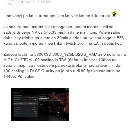
::
8. avg 2025, 00:39
...se vecja pa ko je treba genijem kej vec kot en klik narest
Ja secure boot moras imet omogocen, potem moras imeti se
zadnje driverje NV oz 576.33 mislim da je minimum. Potem rabis
dobiti key (dobis ga s tem da 30min gledas na twitchu koga iz BF6
kanala), potem moras imeti linkan twitch profil na EA in dobis key.
Zadeva laufa na 5800X3D,3080_12GB,32GB_RAM zelo solidno na
HIGH CUSTOM 100 scaling in TAA (default) in sicer 100fps na
zunanji mapi, za mesto sem pa nekaj drekal z nastavitvami in dal
130 scaling in DLSS Quality pa je bilo tudi 90 fps konstantnih na
1440p. Pohvalno.