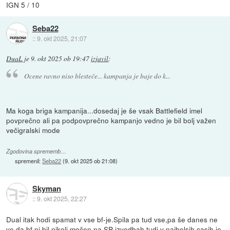
IGN 5 / 10
Seba22
::
9. okt 2025, 21:07
DuaL
je
9. okt 2025 ob 19:47
izjavil
:
Ocene ravno niso blesteče... kampanja je baje do k...
Ma koga briga kampanija...dosedaj je še vsak Battlefield imel
povprečno ali pa podpovprečno kampanjo vedno je bil bolj važen
večigralski mode
Zgodovina sprememb…
spremenil:
Seba22
(
9. okt 2025 ob 21:08
)
Skyman
::
9. okt 2025, 22:27
Dual itak hodi spamat v vse bf-je.Spila pa tud vse,pa še danes ne
ve da bf ni bil nikoli močen na SP izvedbah,tudi v najbolsih casih je