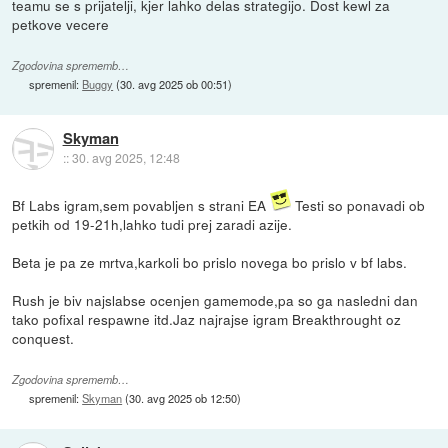
teamu se s prijatelji, kjer lahko delas strategijo. Dost kewl za
petkove vecere
Zgodovina sprememb…
spremenil:
Buggy
(
30. avg 2025 ob 00:51
)
Skyman
::
30. avg 2025, 12:48
Bf Labs igram,sem povabljen s strani EA
Testi so ponavadi ob
petkih od 19-21h,lahko tudi prej zaradi azije.
Beta je pa ze mrtva,karkoli bo prislo novega bo prislo v bf labs.
Rush je biv najslabse ocenjen gamemode,pa so ga nasledni dan
tako pofixal respawne itd.Jaz najrajse igram Breakthrought oz
conquest.
Zgodovina sprememb…
spremenil:
Skyman
(
30. avg 2025 ob 12:50
)