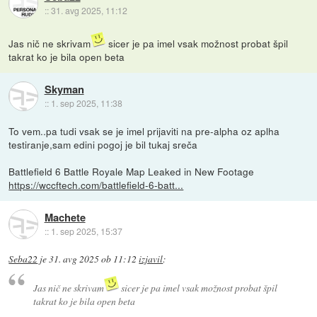
::
31. avg 2025, 11:12
Jas nič ne skrivam
sicer je pa imel vsak možnost probat špil
takrat ko je bila open beta
Skyman
::
1. sep 2025, 11:38
To vem..pa tudi vsak se je imel prijaviti na pre-alpha oz aplha
testiranje,sam edini pogoj je bil tukaj sreča
Battlefield 6 Battle Royale Map Leaked in New Footage
https://wccftech.com/battlefield-6-batt...
Machete
::
1. sep 2025, 15:37
Seba22
je
31. avg 2025 ob 11:12
izjavil
:
Jas nič ne skrivam
sicer je pa imel vsak možnost probat špil
takrat ko je bila open beta