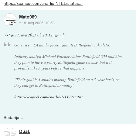
https://xcancel.com/charlieINTEL/status...
Mato989
::
18. avg 2025, 10:58
oo7
je
17. avg 2025 ob 20:12
izjavil
:
Govorice... EA naj bi začeli izdajati Battlefield vsako leto.
Industry analyst Michael Patcher claims Battlefield GM told him
they plan to have a yearly Battlefield game release, but it'll
probably take 5 years before that happens
"Their goal is 3 studios making Battlefield on a 3-year basis, so
they can get to Battlefield annually"
https://xcancel.com/charlieINTEL/status...
Bedarija...
DuaL