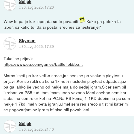
Seljak
::
30. avg 2025, 17:20
Wow to pa je kar lepo, da so te povabili
Kako pa poteka ta
izbor, oz.kako to, da si postal srečneš za testiranje?
Skyman
::
30. avg 2025, 17:39
Tukaj se prijavis
https://www.ea.com/games/battlefield/ba...
Moras imeti pa kar veliko srece,jaz sem se po vsakem playtestu
prijavil.Ker so rekli da ko si 1x notri nasledni playtest odpades,jaz
pa ga lahko še vedno od nekje maja do sedaj igram.Sicer sem bil
izreban za PS5,tudi tam imam kodo vezano.Meni osebno sem kar
slabsi na controler kot na PC.Na PS komaj 1-1KD dobim na pc sem
nekje 1.7kd imel v beta igranju.Imel sem res sreco s tistimi katerimi
se pogovarjam oz igram bf niso bili povabljeni.
Seljak
::
30. avg 2025, 21:40