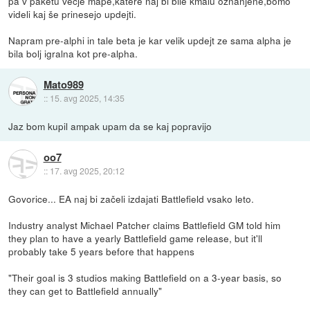
pa v paketu vecje mape,katere naj bi bile kmalu oznanjene,bomo
videli kaj še prinesejo updejti.
Napram pre-alphi in tale beta je kar velik updejt ze sama alpha je
bila bolj igralna kot pre-alpha.
Mato989
::
15. avg 2025, 14:35
Jaz bom kupil ampak upam da se kaj popravijo
oo7
::
17. avg 2025, 20:12
Govorice... EA naj bi začeli izdajati Battlefield vsako leto.
Industry analyst Michael Patcher claims Battlefield GM told him
they plan to have a yearly Battlefield game release, but it'll
probably take 5 years before that happens
"Their goal is 3 studios making Battlefield on a 3-year basis, so
they can get to Battlefield annually"