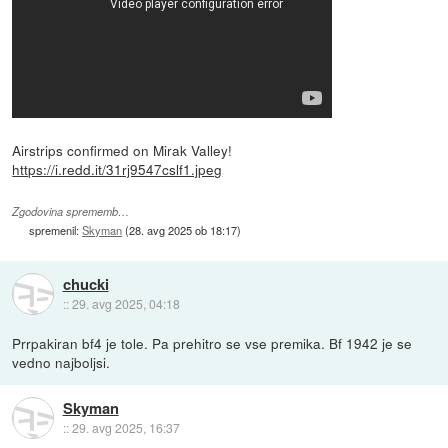
Airstrips confirmed on Mirak Valley!
https://i.redd.it/31rj9547cslf1.jpeg
Zgodovina sprememb…
spremenil:
Skyman
(
28. avg 2025 ob 18:17
)
chucki
::
29. avg 2025, 04:18
Prrpakiran bf4 je tole. Pa prehitro se vse premika. Bf 1942 je se
vedno najboljsi.
Skyman
::
29. avg 2025, 16:37