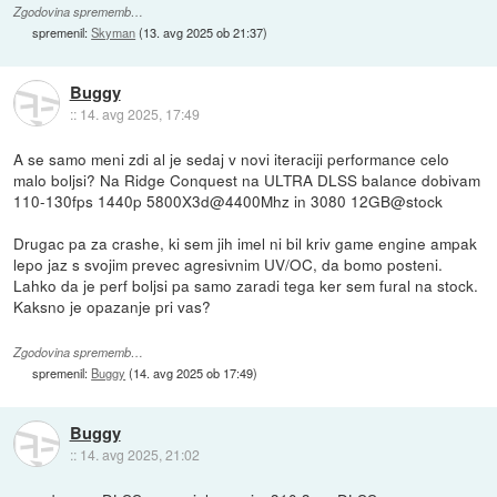
Zgodovina sprememb…
spremenil:
Skyman
(
13. avg 2025 ob 21:37
)
Buggy
::
14. avg 2025, 17:49
A se samo meni zdi al je sedaj v novi iteraciji performance celo
malo boljsi? Na Ridge Conquest na ULTRA DLSS balance dobivam
110-130fps 1440p 5800X3d@4400Mhz in 3080 12GB@stock
Drugac pa za crashe, ki sem jih imel ni bil kriv game engine ampak
lepo jaz s svojim prevec agresivnim UV/OC, da bomo posteni.
Lahko da je perf boljsi pa samo zaradi tega ker sem fural na stock.
Kaksno je opazanje pri vas?
Zgodovina sprememb…
spremenil:
Buggy
(
14. avg 2025 ob 17:49
)
Buggy
::
14. avg 2025, 21:02