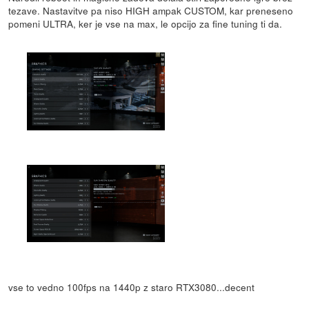
tezave. Nastavitve pa niso HIGH ampak CUSTOM, kar preneseno
pomeni ULTRA, ker je vse na max, le opcijo za fine tuning ti da.
vse to vedno 100fps na 1440p z staro RTX3080...decent