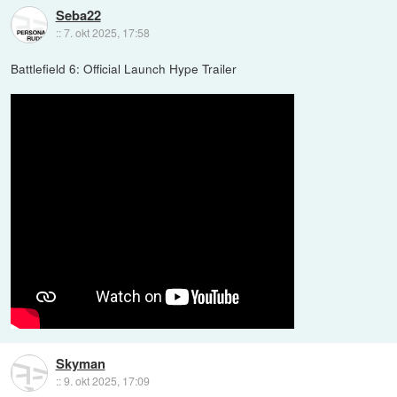
Seba22
::
7. okt 2025, 17:58
Battlefield 6: Official Launch Hype Trailer
Skyman
::
9. okt 2025, 17:09