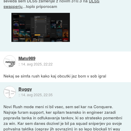
seveda sem DLSS zamenjal z novim 310.3 na
DLSS
swapperju
...toplo priporocam
Mato989
::
14. avg 2025, 22:22
Nekaj se simfa rush kako kaj obcutki jaz bom v sob igral
Buggy
::
14. avg 2025, 22:35
Novi Rush mode meni ni bil vsec, sem sel kar na Conquere.
Najraje furam support, ker spilam teamsko in engineer zaradi
popravila tanka in odfukavanja tankov, ki so stratesko pomembni
za win. Kar sem danes dozivel je bil pa squad sniperjev po svoje
pohvalna taktika (ceprav jih sovrazim) in so lepo blockali tri way