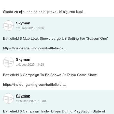
Škoda za njih, ker, če ne bi proval, bi sigurno kupil.
Skyman
::
2. sep 2025, 10:36
Battlefield 6 Map Leak Shows Large US Setting For 'Season One'
https://insider-gaming.com/battlefield-...
Skyman
::
9. sep 2025, 16:28
Battlefield 6 Campaign To Be Shown At Tokyo Game Show
https://insider-gaming.com/battlefield-...
Skyman
::
25. sep 2025, 10:30
Battlefield 6 Campaign Trailer Drops During PlayStation State of