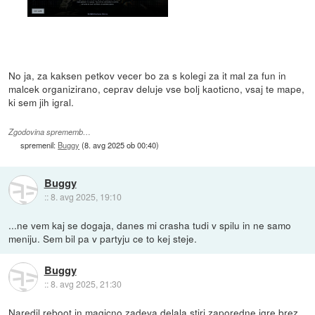
No ja, za kaksen petkov vecer bo za s kolegi za it mal za fun in
malcek organizirano, ceprav deluje vse bolj kaoticno, vsaj te mape,
ki sem jih igral.
Zgodovina sprememb…
spremenil:
Buggy
(
8. avg 2025 ob 00:40
)
Buggy
::
8. avg 2025, 19:10
...ne vem kaj se dogaja, danes mi crasha tudi v spilu in ne samo
meniju. Sem bil pa v partyju ce to kej steje.
Buggy
::
8. avg 2025, 21:30
Naredil reboot in magicno zadeva delala stiri zaporedne igre brez