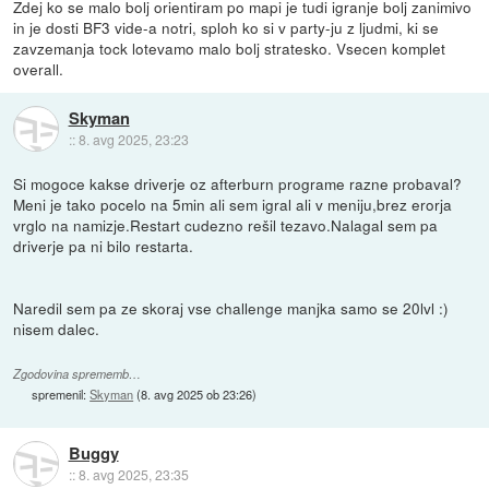
Zdej ko se malo bolj orientiram po mapi je tudi igranje bolj zanimivo
in je dosti BF3 vide-a notri, sploh ko si v party-ju z ljudmi, ki se
zavzemanja tock lotevamo malo bolj stratesko. Vsecen komplet
overall.
Skyman
::
8. avg 2025, 23:23
Si mogoce kakse driverje oz afterburn programe razne probaval?
Meni je tako pocelo na 5min ali sem igral ali v meniju,brez erorja
vrglo na namizje.Restart cudezno rešil tezavo.Nalagal sem pa
driverje pa ni bilo restarta.
Naredil sem pa ze skoraj vse challenge manjka samo se 20lvl :)
nisem dalec.
Zgodovina sprememb…
spremenil:
Skyman
(
8. avg 2025 ob 23:26
)
Buggy
::
8. avg 2025, 23:35