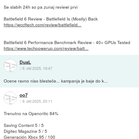
Se slabih 24h so pa zunaj reviewi prvi
Battlefield 6 Review - Battlefield Is (Mostly) Back
https://wccftech.com/review/battlefield...
Battlefield 6 Performance Benchmark Review - 40+ GPUs Tested
https://www.techpowerup.com/review/batt...
DuaL
::
9. okt 2025, 19:47
Ocene ravno niso blesteče... kampanja je baje do k...
oo7
::
9. okt 2025, 20:11
Trenutno na Opencritic 84%
Saving Content 5 / 5
Digitec Magazine 5 / 5
Generación Xbox 95 / 100