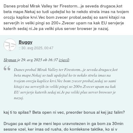
Danes probal Mirak Valley ter Firestorm...je seveda drugace,kot
beta mape.Nekaj so tudi updejtal ko te nekdo strela imas na tvojem
orozju kaplice krvi.Vec bom zvecer probal,sedaj so sami kitajci na
serverjih in veliki pingi so 200+.Zvecer upam na kak EU servjerje
katerih sedaj ni.Je pa veliki plus server browser je nazaj.
Buggy
::
30. avg 2025, 00:47
Skyman
je
29. avg 2025 ob 16:37
izjavil
:
Danes probal Mirak Valley ter Firestorm...je seveda drugace,kot
beta mape.Nekaj so tudi updejtal ko te nekdo strela imas na
tvojem orozju kaplice krvi.Vec bom zvecer probal,sedaj so sami
kitajci na serverjih in veliki pingi so 200+.Zvecer upam na kak
EU servjerje katerih sedaj ni.Je pa veliki plus server browser je
nazaj.
kaj ti to spilas? Beta open ni vec, preorder bonus al kej jaz falim?
Drugac pa spil me je meni lepo uravnotezen in ga bom za 30min
sessne vzel, ker imas od rusha, do komleksne taktike, ko si v