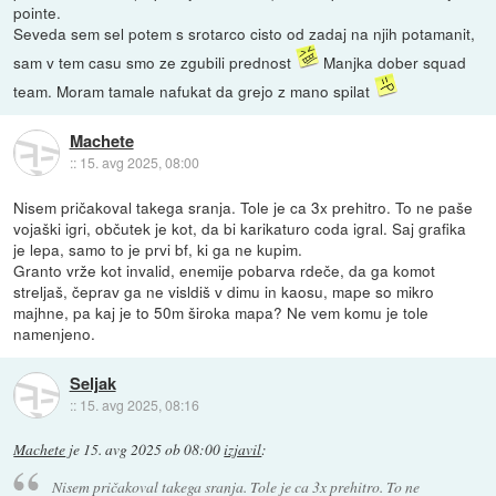
pointe.
Seveda sem sel potem s srotarco cisto od zadaj na njih potamanit,
sam v tem casu smo ze zgubili prednost
Manjka dober squad
team. Moram tamale nafukat da grejo z mano spilat
Machete
::
15. avg 2025, 08:00
Nisem pričakoval takega sranja. Tole je ca 3x prehitro. To ne paše
vojaški igri, občutek je kot, da bi karikaturo coda igral. Saj grafika
je lepa, samo to je prvi bf, ki ga ne kupim.
Granto vrže kot invalid, enemije pobarva rdeče, da ga komot
streljaš, čeprav ga ne visldiš v dimu in kaosu, mape so mikro
majhne, pa kaj je to 50m široka mapa? Ne vem komu je tole
namenjeno.
Seljak
::
15. avg 2025, 08:16
Machete
je
15. avg 2025 ob 08:00
izjavil
:
Nisem pričakoval takega sranja. Tole je ca 3x prehitro. To ne