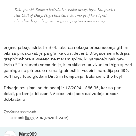
Tako pa nič. Zadeva izgleda kot vsaka druga igra. Kot par let
star Call of Duty. Pogrešam čase, ko smo grafiko v igrah
občudovali in bili znova in znova pozitivno presenečeni.
engine je baje isti kot v BF4, tako da nekega presenecenja glih ni
bilo za pricakovat, je pa grafika dost decent. Drugace sem tudi jaz
graphic whore a vseeno ne maram spilov, ki namecejo nek new
tech (RT included) samo da je, ki prakticno na vizual pri high speed
gamingu ne prinesejo nic na igralnosti in vsebini, naredijo pa 30%
perf hog. Tebe gledam Dirt 5 in kompanija. Balance is the key!
Driverje sem imel pa do sedaj iz 12/2024 - 566.36, ker so pac
delali, po tem je bil sam NV olos, zdej sem dal zadnje ampak
debloatane
.
Zgodovina sprememb…
spremenil:
Buggy
(
8. avg 2025 ob 23:56
)
Mato989