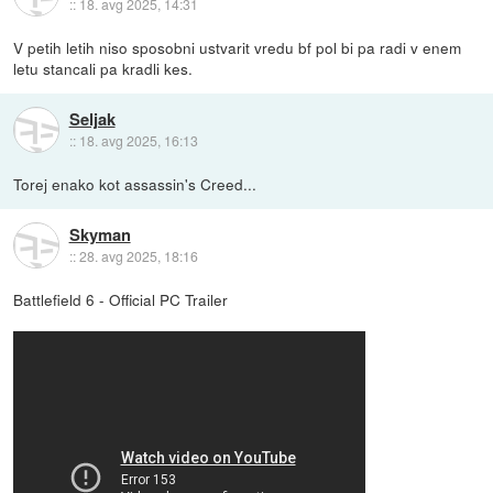
::
18. avg 2025, 14:31
V petih letih niso sposobni ustvarit vredu bf pol bi pa radi v enem
letu stancali pa kradli kes.
Seljak
::
18. avg 2025, 16:13
Torej enako kot assassin's Creed...
Skyman
::
28. avg 2025, 18:16
Battlefield 6 - Official PC Trailer