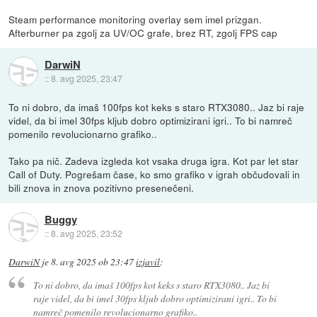
Steam performance monitoring overlay sem imel prizgan.
Afterburner pa zgolj za UV/OC grafe, brez RT, zgolj FPS cap
DarwiN
::
8. avg 2025, 23:47
To ni dobro, da imaš 100fps kot keks s staro RTX3080.. Jaz bi raje
videl, da bi imel 30fps kljub dobro optimizirani igri.. To bi namreč
pomenilo revolucionarno grafiko..
Tako pa nič. Zadeva izgleda kot vsaka druga igra. Kot par let star
Call of Duty. Pogrešam čase, ko smo grafiko v igrah občudovali in
bili znova in znova pozitivno presenečeni.
Buggy
::
8. avg 2025, 23:52
DarwiN
je
8. avg 2025 ob 23:47
izjavil
:
To ni dobro, da imaš 100fps kot keks s staro RTX3080.. Jaz bi
raje videl, da bi imel 30fps kljub dobro optimizirani igri.. To bi
namreč pomenilo revolucionarno grafiko..