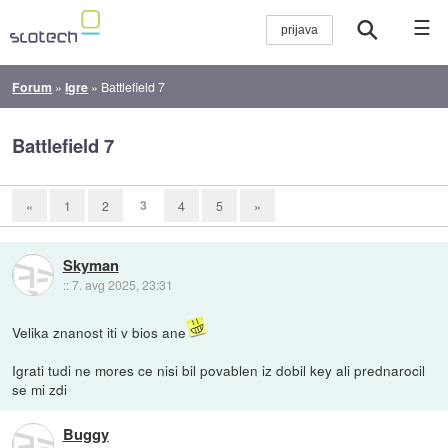
☰
Forum
»
Igre
»
Battlefield 7
Battlefield 7
3
«
1
2
4
5
»
Skyman
::
7. avg 2025, 23:31
Velika znanost iti v bios ane
Igrati tudi ne mores ce nisi bil povablen iz dobil key ali prednarocil
se mi zdi
Buggy