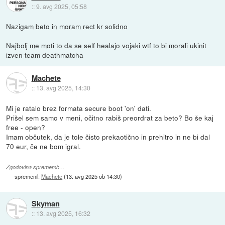
::
9. avg 2025, 05:58
Nazigam beto in moram rect kr solidno
Najbolj me moti to da se self healajo vojaki wtf to bi morali ukinit
izven team deathmatcha
Machete
::
13. avg 2025, 14:30
Mi je ratalo brez formata secure boot 'on' dati.
Prišel sem samo v meni, očitno rabiš preordrat za beto? Bo še kaj
free - open?
Imam občutek, da je tole čisto prekaotično in prehitro in ne bi dal
70 eur, če ne bom igral.
Zgodovina sprememb…
spremenil:
Machete
(
13. avg 2025 ob 14:30
)
Skyman
::
13. avg 2025, 16:32