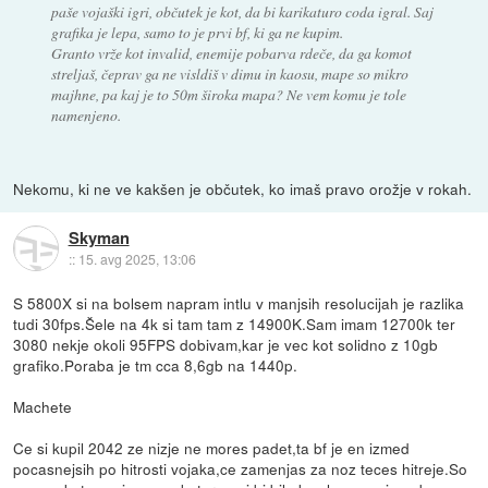
paše vojaški igri, občutek je kot, da bi karikaturo coda igral. Saj
grafika je lepa, samo to je prvi bf, ki ga ne kupim.
Granto vrže kot invalid, enemije pobarva rdeče, da ga komot
streljaš, čeprav ga ne visldiš v dimu in kaosu, mape so mikro
majhne, pa kaj je to 50m široka mapa? Ne vem komu je tole
namenjeno.
Nekomu, ki ne ve kakšen je občutek, ko imaš pravo orožje v rokah.
Skyman
::
15. avg 2025, 13:06
S 5800X si na bolsem napram intlu v manjsih resolucijah je razlika
tudi 30fps.Šele na 4k si tam tam z 14900K.Sam imam 12700k ter
3080 nekje okoli 95FPS dobivam,kar je vec kot solidno z 10gb
grafiko.Poraba je tm cca 8,6gb na 1440p.
Machete
Ce si kupil 2042 ze nizje ne mores padet,ta bf je en izmed
pocasnejsih po hitrosti vojaka,ce zamenjas za noz teces hitreje.So