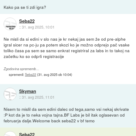
Kako pa se ti zdi igra?
Seba22
::
31. avg 2025, 10:01
Ne misli da si edini v slo nas je kr nekaj jas sem že od pre-alphe
igral sicer na pc-ju pa potem skozi ko je možno odprejo pač vsake
toliko časa pa sem se samo enkrat registriral za labs in to takoj na
začetku ko so odprli registracije
Zgodovina sprememb…
spremenil:
Seba22
(
31. avg 2025 ob 10:04
)
Skyman
::
31. avg 2025, 11:01
Nisem to mislil da sem edini dalec od tega,samo vsi nekaj skrivate
:P kot da je to neka vojna tajna.BF Labs je bil itak oglasevan od
februarja dalje.Welcome back seba22 v bf temo
Seba22