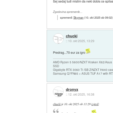
Sej sedaj tudi mislim da neki dobis ce spi
Zgodovina sprememb…
spremenil:
Skyman
(
10. okt 2025 ob 09:02
)
chucki
::
10. okt 2025, 13:29
Predrag...70 eur za igro
AMD Ryzen 5 5600/NZXT Kraken X62/Asus 
SSD
Gigabyte RTX 3060 Ti /SB Z/NZXT H440 c
Samsung Q7FN65 + ASUS TUF A17 with RT
dronyx
::
12. okt 2025, 16:38
chucki
je
10. okt 2025 ob 13:29
izjavil
: