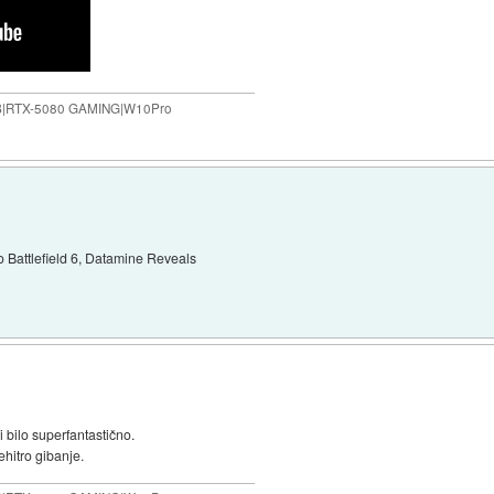
B|RTX-5080 GAMING|W10Pro
Battlefield 6, Datamine Reveals
 bi bilo superfantastično.
rehitro gibanje.