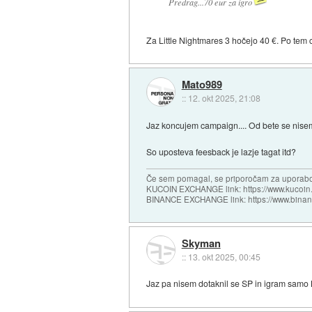
Predrag...70 eur za igro
Za Little Nightmares 3 hočejo 40 €. Po tem c
Mato989
::
12. okt 2025, 21:08
Jaz koncujem campaign.... Od bete se nise
So uposteva feesback je lazje tagat itd?
Če sem pomagal, se priporočam za uporabo
KUCOIN EXCHANGE link: https://www.kucoin.
BINANCE EXCHANGE link: https://www.bina
Skyman
::
13. okt 2025, 00:45
Jaz pa nisem dotaknil se SP in igram samo 