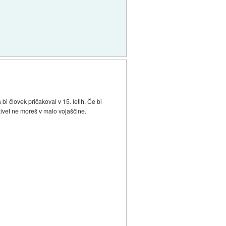
i človek pričakoval v 15. letih. Če bi
vživet ne moreš v malo vojaščine.