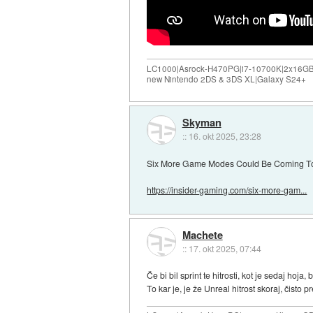
LC1000|Asrock-H470PG|i7-10700K|2x16G
new Nintendo 2DS & 3DS XL|Galaxy S24+
Skyman
::
16. okt 2025, 23:28
Six More Game Modes Could Be Coming To 
https://insider-gaming.com/six-more-gam...
Machete
::
17. okt 2025, 07:44
Če bi bil sprint te hitrosti, kot je sedaj hoja,
To kar je, je že Unreal hitrost skoraj, čisto p