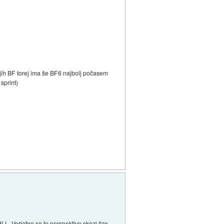
jih BF torej ima še BF6 najbolj počasem
sprint)
HLL. Verjetno so te perspektive skozi čas