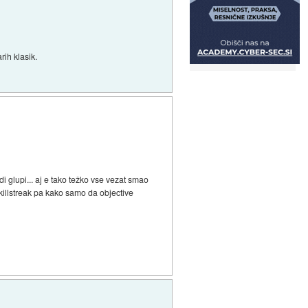
ih klasik.
 glupi... aj e tako težko vse vezat smao
 killstreak pa kako samo da objective