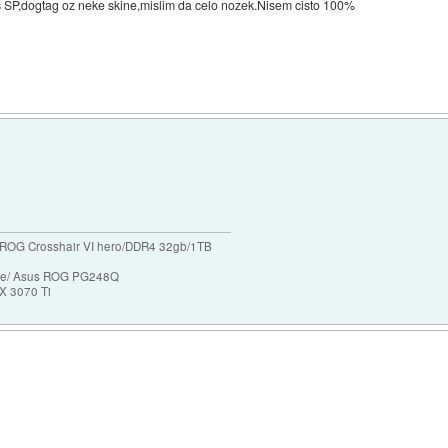
las SP,dogtag oz neke skine,mislim da celo nozek.Nisem cisto 100%
ROG Crosshair VI hero/DDR4 32gb/1TB
ase/ Asus ROG PG248Q
X 3070 Ti