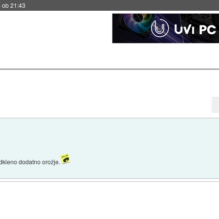
 ob 21:43
dkleno dodatno orožje.