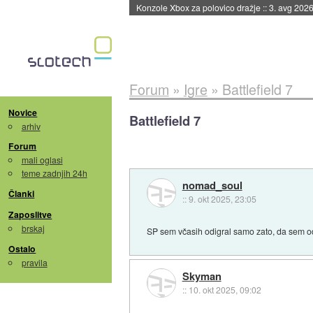
Konzole Xbox za polovico dražje
::
3. avg 2026
Forum
»
Igre
»
Battlefield 7
Novice
Battlefield 7
arhiv
Forum
mali oglasi
teme zadnjih 24h
nomad_soul
Članki
::
9. okt 2025, 23:05
Zaposlitve
brskaj
SP sem včasih odigral samo zato, da sem o
Ostalo
pravila
Skyman
::
10. okt 2025, 09:02