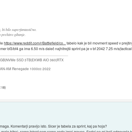
a, bi bilo superfantastično.
o prehitro gibanje.
ule
https://www.reddit.com/r/Battlefield/co...
tabelo kak je bil movment speed v prejšn
r bf3/bf4 ga ima 6.50 m/s daleč najhitrejši sprint pa je v bf 2042 7.25 m/s(tactical 
2GB|NVMe SSD 3TB|EKWB AIO 360|RTX
e|CAN-AM Renegade 1000cc 2022
7:18
)
maga. Komentarji pravijo isto. Sicer je tabela za sprint, kaj pa hoja?
a že malo hitra), samo takrat sem samo coda igral zraven. Sedaj pa mi bolj odgovarja 