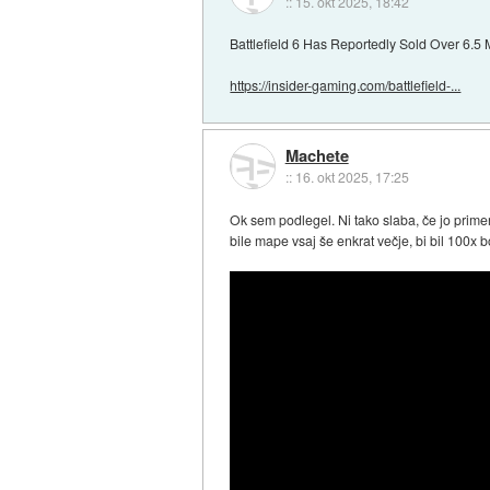
::
15. okt 2025, 18:42
Battlefield 6 Has Reportedly Sold Over 6.5 
https://insider-gaming.com/battlefield-...
Machete
::
16. okt 2025, 17:25
Ok sem podlegel. Ni tako slaba, če jo primer
bile mape vsaj še enkrat večje, bi bil 100x 