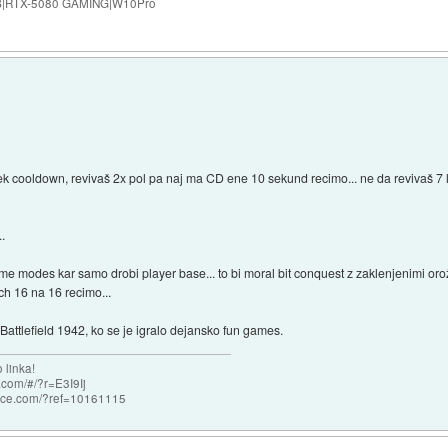
B|RTX-5080 GAMING|W10Pro
a nek cooldown, revivaš 2x pol pa naj ma CD ene 10 sekund recimo... ne da revivaš 7 
..
me modes kar samo drobi player base... to bi moral bit conquest z zaklenjenimi orožj
ch 16 na 16 recimo...
 Battlefield 1942, ko se je igralo dejansko fun games.
 linka!
com/#/?r=E3I9Ij
nce.com/?ref=10161115