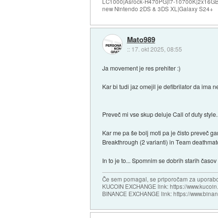
LC1000|Asrock-H470PG|i7-10700K|2x16G
new Nintendo 2DS & 3DS XL|Galaxy S24+
Mato989
::
17. okt 2025, 08:55
Ja movement je res prehiter :)
Kar bi tudi jaz omejil je defibrilator da im
Preveč mi vse skup deluje Call of duty style.
Kar me pa še bolj moti pa je čisto preveč ga
Breakthrough (2 varianti) in Team deathmat
In to je to... Spomnim se dobrih starih časov
Če sem pomagal, se priporočam za uporabo
KUCOIN EXCHANGE link: https://www.kucoin.
BINANCE EXCHANGE link: https://www.bina