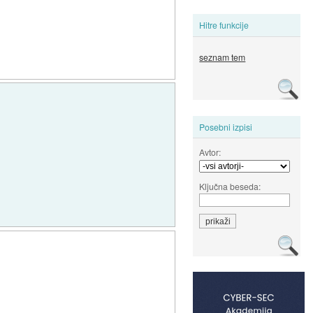
Hitre funkcije
seznam tem
Posebni izpisi
Avtor:
Ključna beseda: