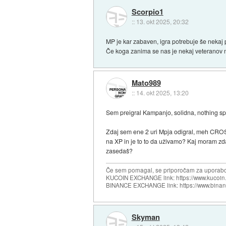
Scorpio1
::
13. okt 2025, 20:32
MP je kar zabaven, igra potrebuje še nekaj
Če koga zanima se nas je nekaj veteranov n
Mato989
::
14. okt 2025, 13:20
Sem preigral Kampanjo, solidna, nothing sp
Zdaj sem ene 2 uri Mpja odigral, meh CROSSP
na XP in je to to da uživamo? Kaj moram zdaj
zasedaš?
Če sem pomagal, se priporočam za uporabo
KUCOIN EXCHANGE link: https://www.kucoin.
BINANCE EXCHANGE link: https://www.bina
Skyman