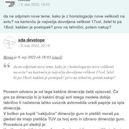
::
9. sep 2022, 18:03
da ne odpiram nove teme, kako je z homologacijo nove velikosti na
avtu? na kartonču je največja dovoljena velikost 17col, želel bi pa
18col. kakšen je postopek? prvo na tehnični, potem nakup?
xda develope
::
9. sep 2022, 22:19
Horas
je
9. sep 2022 ob 18:03
izjavil
:
da ne odpiram nove teme, kako je z homologacijo nove velikosti
na avtu? na kartonču je največja dovoljena velikost 17col, želel
bi pa 18col. kakšen je postopek? prvo na tehnični, potem nakup?
Povsem odvisno je od tega kakšne dimenzije želiš vpisovati. Če
gre za dimenzijo ki jo kakšni drugi avti istega modela dobijo
fabrično ti načeloma lahko uvoznik avtomobila uredi papirje za vpis
dimenzije.
V kolikor pa kupiš "naključno" dimenzijo gum in platišč moraš pa
gledati da imajo platišča TUV za tvoj avto in izbrano dimenzijo gum.
Procedura pri slednji je: