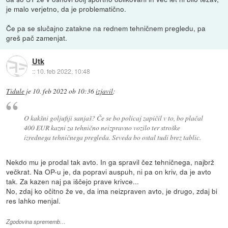
je malo verjetno, da je problematično.
Če pa se slučajno zatakne na rednem tehničnem pregledu, pa
greš pač zamenjat.
Utk
::
10. feb 2022, 10:48
Tidule
je
10. feb 2022 ob 10:36
izjavil
:
O kakšni goljufiji sanjaš? Če se bo policaj zapičil v to, bo plačal
400 EUR kazni za tehnično neizpravno vozilo ter stroške
izrednega tehničnega pregleda. Seveda bo ostal tudi brez tablic.
Nekdo mu je prodal tak avto. In ga spravil čez tehničnega, najbrž
večkrat. Na OP-u je, da popravi auspuh, ni pa on kriv, da je avto
tak. Za kazen naj pa iščejo prave krivce...
No, zdaj ko očitno že ve, da ima neizpraven avto, je drugo, zdaj bi
res lahko menjal.
Zgodovina sprememb…