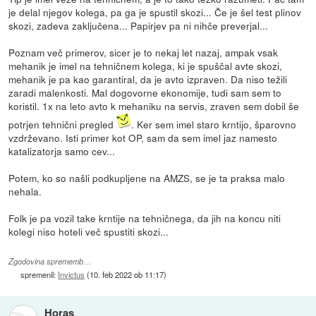
je delal njegov kolega, pa ga je spustil skozi... Če je šel test plinov
skozi, zadeva zaključena... Papirjev pa ni nihče preverjal...
Poznam več primerov, sicer je to nekaj let nazaj, ampak vsak
mehanik je imel na tehničnem kolega, ki je spuščal avte skozi,
mehanik je pa kao garantiral, da je avto izpraven. Da niso težili
zaradi malenkosti. Mal dogovorne ekonomije, tudi sam sem to
koristil. 1x na leto avto k mehaniku na servis, zraven sem dobil še
potrjen tehnični pregled
. Ker sem imel staro krntijo, šparovno
vzdrževano. Isti primer kot OP, sam da sem imel jaz namesto
katalizatorja samo cev...
Potem, ko so našli podkupljene na AMZS, se je ta praksa malo
nehala.
Folk je pa vozil take krntije na tehničnega, da jih na koncu niti
kolegi niso hoteli več spustiti skozi...
Zgodovina sprememb…
spremenil:
Invictus
(
10. feb 2022 ob 11:17
)
Horas