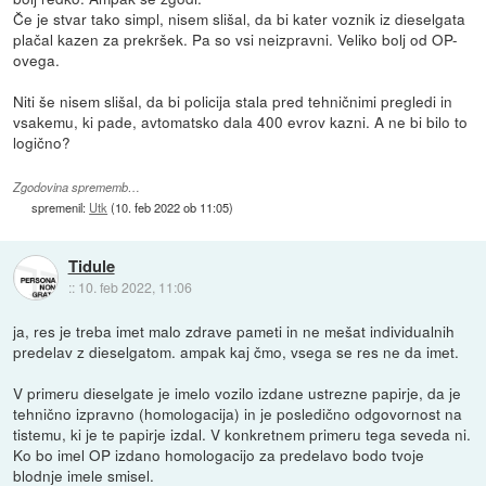
Če je stvar tako simpl, nisem slišal, da bi kater voznik iz dieselgata
plačal kazen za prekršek. Pa so vsi neizpravni. Veliko bolj od OP-
ovega.
Niti še nisem slišal, da bi policija stala pred tehničnimi pregledi in
vsakemu, ki pade, avtomatsko dala 400 evrov kazni. A ne bi bilo to
logično?
Zgodovina sprememb…
spremenil:
Utk
(
10. feb 2022 ob 11:05
)
Tidule
::
10. feb 2022, 11:06
ja, res je treba imet malo zdrave pameti in ne mešat individualnih
predelav z dieselgatom. ampak kaj čmo, vsega se res ne da imet.
V primeru dieselgate je imelo vozilo izdane ustrezne papirje, da je
tehnično izpravno (homologacija) in je posledično odgovornost na
tistemu, ki je te papirje izdal. V konkretnem primeru tega seveda ni.
Ko bo imel OP izdano homologacijo za predelavo bodo tvoje
blodnje imele smisel.