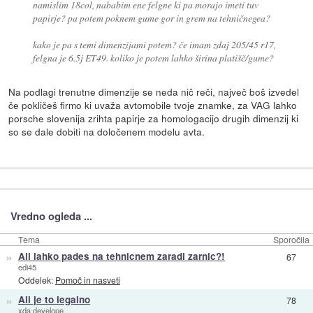
namislim 18col, nababim ene felgne ki pa morajo imeti tuv
papirje? pa potem poknem gume gor in grem na tehničnegea?
kako je pa s temi dimenzijami potem? če imam zdaj 205/45 r17,
felgna je 6.5j ET49. koliko je potem lahko širina platišč/gume?
Na podlagi trenutne dimenzije se neda nič reči, največ boš izvedel
če pokličeš firmo ki uvaža avtomobile tvoje znamke, za VAG lahko
porsche slovenija zrihta papirje za homologacijo drugih dimenzij ki
so se dale dobiti na določenem modelu avta.
Vredno ogleda ...
Tema
Sporočila
»
Ali lahko pades na tehnicnem zaradi zarnic?!
67
edi45
Oddelek:
Pomoč in nasveti
»
Ali je to legalno
78
xda develope