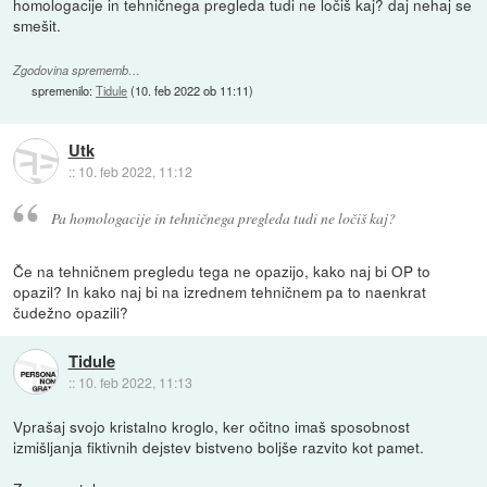
homologacije in tehničnega pregleda tudi ne ločiš kaj? daj nehaj se
smešit.
Zgodovina sprememb…
spremenilo:
Tidule
(
10. feb 2022 ob 11:11
)
Utk
::
10. feb 2022, 11:12
Pa homologacije in tehničnega pregleda tudi ne ločiš kaj?
Če na tehničnem pregledu tega ne opazijo, kako naj bi OP to
opazil? In kako naj bi na izrednem tehničnem pa to naenkrat
čudežno opazili?
Tidule
::
10. feb 2022, 11:13
Vprašaj svojo kristalno kroglo, ker očitno imaš sposobnost
izmišljanja fiktivnih dejstev bistveno boljše razvito kot pamet.