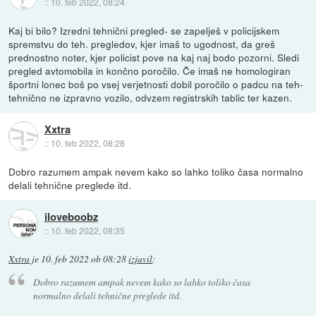
::
10. feb 2022, 08:24
Kaj bi bilo? Izredni tehnični pregled- se zapelješ v policijskem
spremstvu do teh. pregledov, kjer imaš to ugodnost, da greš
prednostno noter, kjer policist pove na kaj naj bodo pozorni. Sledi
pregled avtomobila in končno poročilo. Če imaš ne homologiran
športni lonec boš po vsej verjetnosti dobil poročilo o padcu na teh-
tehnično ne izpravno vozilo, odvzem registrskih tablic ter kazen.
Xxtra
::
10. feb 2022, 08:28
Dobro razumem ampak nevem kako so lahko toliko časa normalno
delali tehnične preglede itd.
iloveboobz
::
10. feb 2022, 08:35
Xxtra
je
10. feb 2022 ob 08:28
izjavil
:
Dobro razumem ampak nevem kako so lahko toliko časa
normalno delali tehnične preglede itd.