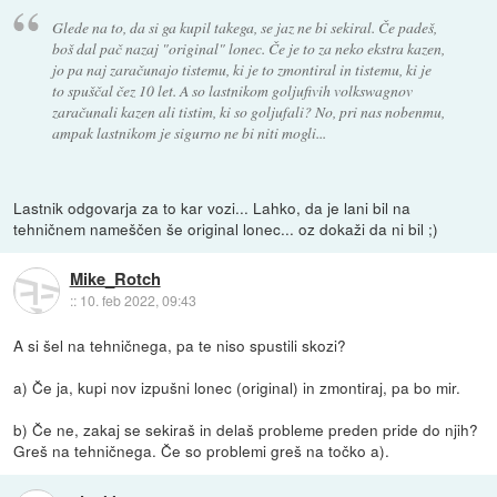
Glede na to, da si ga kupil takega, se jaz ne bi sekiral. Če padeš,
boš dal pač nazaj "original" lonec. Če je to za neko ekstra kazen,
jo pa naj zaračunajo tistemu, ki je to zmontiral in tistemu, ki je
to spuščal čez 10 let. A so lastnikom goljufivih volkswagnov
zaračunali kazen ali tistim, ki so goljufali? No, pri nas nobenmu,
ampak lastnikom je sigurno ne bi niti mogli...
Lastnik odgovarja za to kar vozi... Lahko, da je lani bil na
tehničnem nameščen še original lonec... oz dokaži da ni bil ;)
Mike_Rotch
::
10. feb 2022, 09:43
A si šel na tehničnega, pa te niso spustili skozi?
a) Če ja, kupi nov izpušni lonec (original) in zmontiraj, pa bo mir.
b) Če ne, zakaj se sekiraš in delaš probleme preden pride do njih?
Greš na tehničnega. Če so problemi greš na točko a).