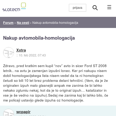
☰
Forum
»
Na cesti
»
Nakup avtomobila-homologacija
Nakup avtomobila-homologacija
Xxtra
::
10. feb 2022, 07:43
Zdravo, pred kratkim sem kupil “nov” avto in sicer Ford ST 2008
letnik.. na avtu je zamenjan izpušni lonec. Ker pri nakupu nisem
dobil homologacijskega lista nisem vedel da ta ni homologiran
četudi so bili 10 let brez problema delani tehnični. (Vem, da je že
originalen izpuh malo glasnejši ampak me zanima če bi lahko
nekako zglumiu nekaj, kot da je to original izpuh… katalizator in
vse je še vedno na izpuhu).Sedaj me zanima kaj bi lahko bilo, če
me policaji ustavijo glede izpuha oz homologacije.
wcpapir