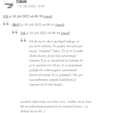
Tidule
::
10. feb 2022, 10:36
Utk
je
10. feb 2022 ob 09:58
izjavil
:
[BeN]
je
10. feb 2022 ob 09:43
izjavil
:
Utk
je
10. feb 2022 ob 08:44
izjavil
:
Glede na to, da si ga kupil takega, se
jaz ne bi sekiral. Če padeš, boš dal pač
nazaj "original" lonec. Če je to za neko
ekstra kazen, jo pa naj zaračunajo
tistemu, ki je to zmontiral in tistemu, ki
je to spuščal čez 10 let. A so lastnikom
goljufivih volkswagnov zaračunali
kazen ali tistim, ki so goljufali? No, pri
nas nobenmu, ampak lastnikom je
sigurno ne bi niti mogli...
Lastnik odgovarja za to kar vozi... Lahko, da je lani
bil na tehničnem nameščen še original lonec... oz
dokaži da ni bil ;)