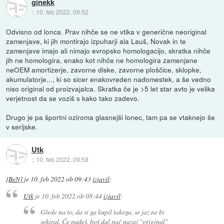
ginekk
::
10. feb 2022, 09:52
Odvisno od lonca. Prav nihče se ne vtika v generične neoriginal
zamenjave, ki jih montirajo izpuharji ala Lauš, Novak in te
zamenjave imajo ali nimajo evropsko homologacijo, skratka nihče
jih ne homologira, enako kot nihče ne homologira zamenjane
neOEM amortizerje, zavorne diske, zavorne ploščice, sklopke,
akumulatorje..., ki so sicer enakovreden nadomestek, a še vedno
niso original od proizvajalca. Skratka če je >5 let star avto je velika
verjetnost da se voziš s kako tako zadevo.
Drugo je pa športni oziroma glasnejši lonec, tam pa se vtaknejo še
v serijske.
Utk
::
10. feb 2022, 09:58
[BeN]
je
10. feb 2022 ob 09:43
izjavil
:
Utk
je
10. feb 2022 ob 08:44
izjavil
:
Glede na to, da si ga kupil takega, se jaz ne bi
sekiral. Če padeš, boš dal pač nazaj "original"