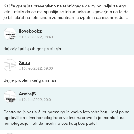
Kaj če grem jaz preventivno na tehničnega da mi bo veljal za eno
leto.. mislis da ce me spustijo se lahko nekako izgovarjam na to da
je bil takrat na tehničnem že montiran ta izpuh in da nisem vedel...
iloveboobz
::
10. feb 2022, 08:49
daj original izpuh gor pa si mirn.
Xxtra
::
10. feb 2022, 09:00
Sej je problem ker ga nimam
AndrejS
::
10. feb 2022, 09:01
Sestra se je vozla 5 let normalno in vsako leto tehničen - lani pa so
ugotovili da nima homologirane vlečne naprave in je morala it na
homologacijo. Tak da nikoli ne veš kdaj boš padel