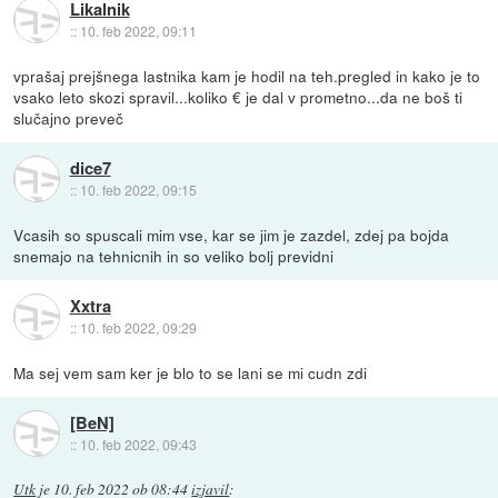
Likalnik
::
10. feb 2022, 09:11
vprašaj prejšnega lastnika kam je hodil na teh.pregled in kako je to
vsako leto skozi spravil...koliko € je dal v prometno...da ne boš ti
slučajno preveč
dice7
::
10. feb 2022, 09:15
Vcasih so spuscali mim vse, kar se jim je zazdel, zdej pa bojda
snemajo na tehnicnih in so veliko bolj previdni
Xxtra
::
10. feb 2022, 09:29
Ma sej vem sam ker je blo to se lani se mi cudn zdi
[BeN]
::
10. feb 2022, 09:43
Utk
je
10. feb 2022 ob 08:44
izjavil
: