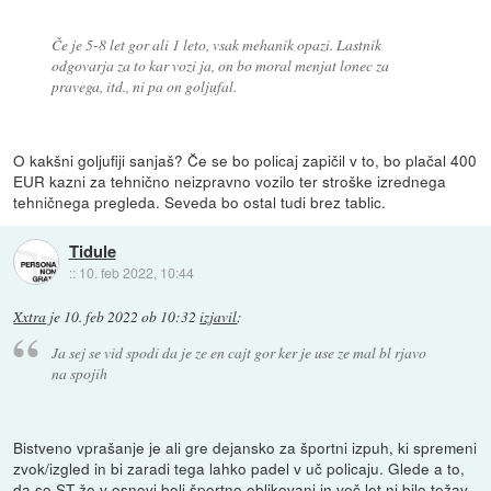
Če je 5-8 let gor ali 1 leto, vsak mehanik opazi. Lastnik
odgovarja za to kar vozi ja, on bo moral menjat lonec za
pravega, itd., ni pa on goljufal.
O kakšni goljufiji sanjaš? Če se bo policaj zapičil v to, bo plačal 400
EUR kazni za tehnično neizpravno vozilo ter stroške izrednega
tehničnega pregleda. Seveda bo ostal tudi brez tablic.
Tidule
::
10. feb 2022, 10:44
Xxtra
je
10. feb 2022 ob 10:32
izjavil
:
Ja sej se vid spodi da je ze en cajt gor ker je use ze mal bl rjavo
na spojih
Bistveno vprašanje je ali gre dejansko za športni izpuh, ki spremeni
zvok/izgled in bi zaradi tega lahko padel v uč policaju. Glede a to,
da so ST že v osnovi bolj športno oblikovani in več let ni bilo težav,