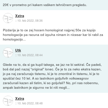
20€ v prometno pri kakem vaškem tehničnem pregledu.
Xxtra
::
10. feb 2022, 08:36
Pizdarija je to ce zej hocem homologirat najprej 50e za kopijo
homologacije pa racuna od izpuha nimam in nicesar kar bi rabil za
homologacijo...
Utk
::
10. feb 2022, 08:44
Glede na to, da si ga kupil takega, se jaz ne bi sekiral. Če padeš,
boš dal pač nazaj "original" lonec. Če je to za neko ekstra kazen,
jo pa naj zaračunajo tistemu, ki je to zmontiral in tistemu, ki je to
spuščal čez 10 let. A so lastnikom goljufivih volkswagnov
zaračunali kazen ali tistim, ki so goljufali? No, pri nas nobenmu,
ampak lastnikom je sigurno ne bi niti mogli...
Xxtra
::
10. feb 2022, 08:48