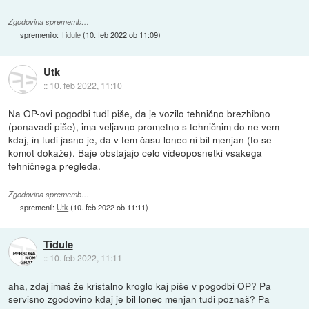
Zgodovina sprememb…
spremenilo:
Tidule
(
10. feb 2022 ob 11:09
)
Utk
::
10. feb 2022, 11:10
Na OP-ovi pogodbi tudi piše, da je vozilo tehnično brezhibno
(ponavadi piše), ima veljavno prometno s tehničnim do ne vem
kdaj, in tudi jasno je, da v tem času lonec ni bil menjan (to se
komot dokaže). Baje obstajajo celo videoposnetki vsakega
tehničnega pregleda.
Zgodovina sprememb…
spremenil:
Utk
(
10. feb 2022 ob 11:11
)
Tidule
::
10. feb 2022, 11:11
aha, zdaj imaš že kristalno kroglo kaj piše v pogodbi OP? Pa
servisno zgodovino kdaj je bil lonec menjan tudi poznaš? Pa