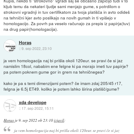
Kupiš, nekdo ti "strokovno" vgradi saj se občasno zapičijo tudi v to
kljub temu da nekateri ljudje sami menjajo gume, s potrdilom o
strokovni vgradnji in tuv certifikatom za tvoja platišča in avto odideš
na tehnični kjer avto poslikajo na novih gumah in ti vpišejo v
homologacijo. Za povrh pa veselo računajo za prepis iz papirja(tuv)
na drug papir(homologacija).
Horas
::
9. sep 2022, 23:10
ja vem homologacija naj bi prišla okoli 120eur. se pravi če si jaz
namislim 18col, nababim ene felgne ki pa morajo imeti tuv papirje?
pa potem poknem gume gor in grem na tehničnegea?
kako je pa s temi dimenzijami potem? če imam zdaj 205/45 r17,
felgna je 6.5j ET49. koliko je potem lahko širina platišč/gume?
xda develope
::
17. sep 2022, 15:11
Horas
je
9. sep 2022 ob 23:10
izjavil
:
ja vem homologacija naj bi prišla okoli 120eur. se pravi če si jaz