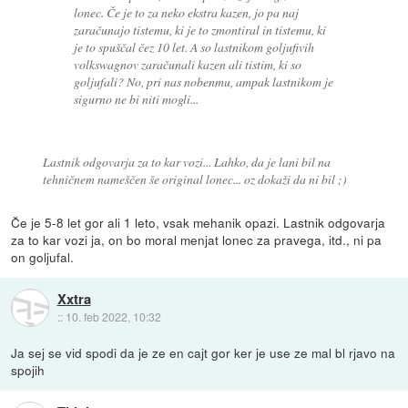
lonec. Če je to za neko ekstra kazen, jo pa naj
zaračunajo tistemu, ki je to zmontiral in tistemu, ki
je to spuščal čez 10 let. A so lastnikom goljufivih
volkswagnov zaračunali kazen ali tistim, ki so
goljufali? No, pri nas nobenmu, ampak lastnikom je
sigurno ne bi niti mogli...
Lastnik odgovarja za to kar vozi... Lahko, da je lani bil na
tehničnem nameščen še original lonec... oz dokaži da ni bil ;)
Če je 5-8 let gor ali 1 leto, vsak mehanik opazi. Lastnik odgovarja
za to kar vozi ja, on bo moral menjat lonec za pravega, itd., ni pa
on goljufal.
Xxtra
::
10. feb 2022, 10:32
Ja sej se vid spodi da je ze en cajt gor ker je use ze mal bl rjavo na
spojih