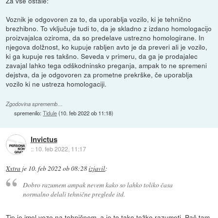
Za vse ostale:
Voznik je odgovoren za to, da uporablja vozilo, ki je tehnično
brezhibno. To vključuje tudi to, da je skladno z izdano homologacijo
proizvajalca oziroma, da so predelave ustrezno homologirane. In
njegova dolžnost, ko kupuje rabljen avto je da preveri ali je vozilo,
ki ga kupuje res takšno. Seveda v primeru, da ga je prodajalec
zavajal lahko tega odškodninsko preganja, ampak to ne spremeni
dejstva, da je odgovoren za prometne prekrške, če uporablja
vozilo ki ne ustreza homologaciji.
Zgodovina sprememb…
spremenilo:
Tidule
(
10. feb 2022 ob 11:18
)
Invictus
::
10. feb 2022, 11:17
Xxtra
je
10. feb 2022 ob 08:28
izjavil
:
Dobro razumem ampak nevem kako so lahko toliko časa
normalno delali tehnične preglede itd.
Tip je imel veze na tehničnem, a je to tako težko razumeti. Pač tam