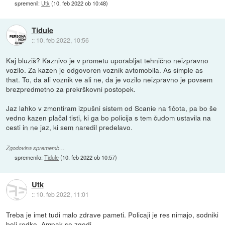
spremenil:
Utk
(
10. feb 2022 ob 10:48
)
Tidule
::
10. feb 2022, 10:56
Kaj bluziš? Kaznivo je v prometu uporabljat tehnično neizpravno
vozilo. Za kazen je odgovoren voznik avtomobila. As simple as
that. To, da ali voznik ve ali ne, da je vozilo neizpravno je povsem
brezpredmetno za prekrškovni postopek.
Jaz lahko v zmontiram izpušni sistem od Scanie na fičota, pa bo še
vedno kazen plačal tisti, ki ga bo policija s tem čudom ustavila na
cesti in ne jaz, ki sem naredil predelavo.
Zgodovina sprememb…
spremenilo:
Tidule
(
10. feb 2022 ob 10:57
)
Utk
::
10. feb 2022, 11:01
Treba je imet tudi malo zdrave pameti. Policaji je res nimajo, sodniki
bolj redko. Ampak se zgodi.