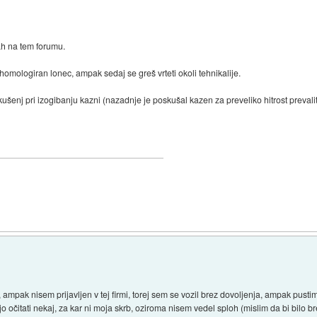
ah na tem forumu.
nehomologiran lonec, ampak sedaj se greš vrteti okoli tehnikalije.
kušenj pri izogibanju kazni (nazadnje je poskušal kazen za preveliko hitrost prevalit
.
)
 ampak nisem prijavljen v tej firmi, torej sem se vozil brez dovoljenja, ampak pustimo
 očitati nekaj, za kar ni moja skrb, oziroma nisem vedel sploh (mislim da bi bilo b