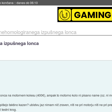
s ob 06:09
 nehomologiranega izpušnega lonca
a izpušnega lonca
nca na motornem kolesu (400€), ampak to motorno kolo ni pisano name (oz. ni moje
šejo takšno kazen? ubistvu jaz nimam nič zraven, niti ne pri motorju niti ne pri pr
 testni krog.