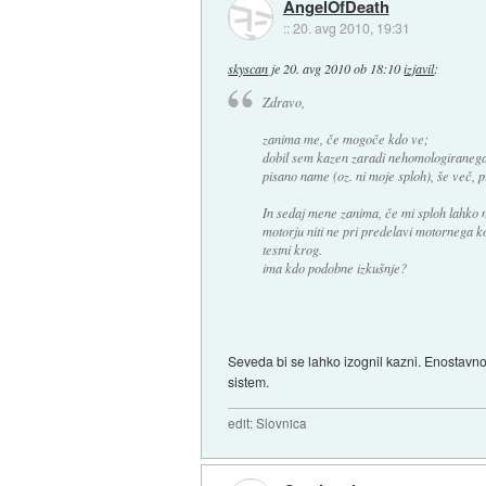
AngelOfDeath
::
20. avg 2010, 19:31
skyscan
je
20. avg 2010 ob 18:10
izjavil
:
Zdravo,
zanima me, če mogoče kdo ve;
dobil sem kazen zaradi nehomologiranega
pisano name (oz. ni moje sploh), še več, p
In sedaj mene zanima, če mi sploh lahko n
motorju niti ne pri predelavi motornega ko
testni krog.
ima kdo podobne izkušnje?
Seveda bi se lahko izognil kazni. Enostavn
sistem.
edit: Slovnica