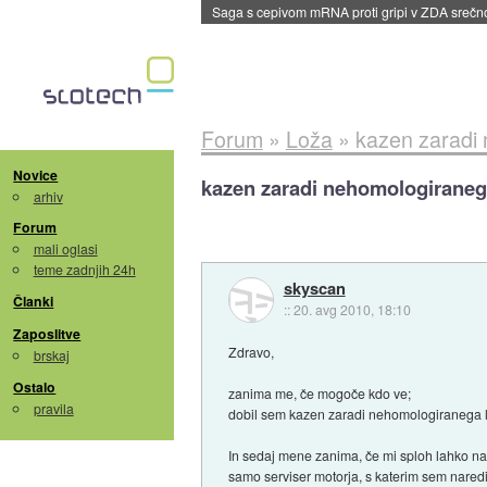
BMW v vozilih začel predvajati reklame
::
dane
Forum
»
Loža
»
kazen zaradi
Novice
kazen zaradi nehomologiraneg
arhiv
Forum
mali oglasi
teme zadnjih 24h
skyscan
Članki
::
20. avg 2010, 18:10
Zaposlitve
Zdravo,
brskaj
Ostalo
zanima me, če mogoče kdo ve;
pravila
dobil sem kazen zaradi nehomologiranega lo
In sedaj mene zanima, če mi sploh lahko napi
samo serviser motorja, s katerim sem naredil