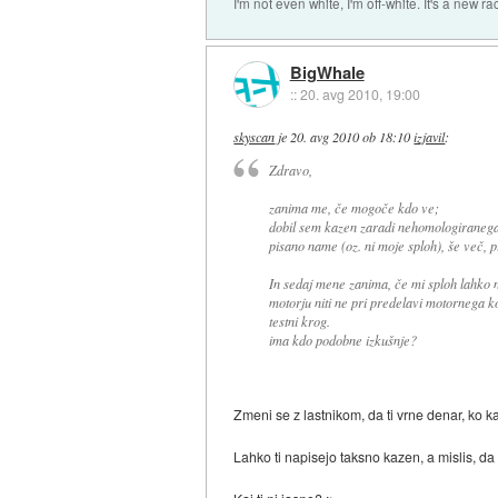
I'm not even white, I'm off-white. It's a new ra
BigWhale
::
20. avg 2010, 19:00
skyscan
je
20. avg 2010 ob 18:10
izjavil
:
Zdravo,
zanima me, če mogoče kdo ve;
dobil sem kazen zaradi nehomologiranega
pisano name (oz. ni moje sploh), še več, p
In sedaj mene zanima, če mi sploh lahko n
motorju niti ne pri predelavi motornega ko
testni krog.
ima kdo podobne izkušnje?
Zmeni se z lastnikom, da ti vrne denar, ko k
Lahko ti napisejo taksno kazen, a mislis, da 