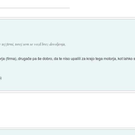
 tej firmi, torej sem se vozil brez dovoljenja,
rja (firma), drugače pa še dobro, da te niso upalili za krajo tega motorja, kot lahko
5
)