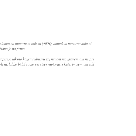
 lonca na motornem kolesu (400€), ampak to motorno kolo ni
isano je na firmo.
apišejo takšno kazen? ubistvu jaz nimam nič zraven, niti ne pri
lesa. lahko bi bil samo serviser motorja, s katerim sem naredil