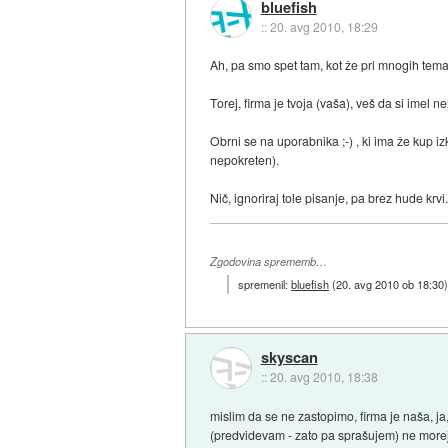
bluefish
::
20. avg 2010, 18:29
Ah, pa smo spet tam, kot že pri mnogih tem
Torej, firma je tvoja (vaša), veš da si imel 
Obrni se na uporabnika ;-) , ki ima že kup iz
nepokreten).
Nič, ignoriraj tole pisanje, pa brez hude krvi
Zgodovina sprememb…
spremenil:
bluefish
(
20. avg 2010 ob 18:30
skyscan
::
20. avg 2010, 18:38
mislim da se ne zastopimo, firma je naša, ja,
(predvidevam - zato pa sprašujem) ne morejo