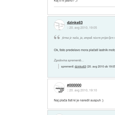
Kaj ti ni jasno? ;>
dzinks63
::
20. avg 2010, 19:05
firma je naša, ja, ampak nisem prijavljen v
Ok, tisto predelavo mora plačati lastnik moto
Zgodovina sprememb…
spremenil:
dzinks63
(
20. avg 2010 ob 19:0
#000000
::
20. avg 2010, 19:10
Naj plača tisti ki je naredil auspuh :)