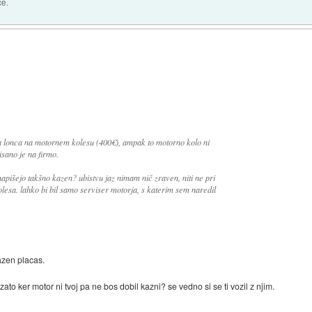
ce.
 lonca na motornem kolesu (400€), ampak to motorno kolo ni
isano je na firmo.
apišejo takšno kazen? ubistvu jaz nimam nič zraven, niti ne pri
lesa. lahko bi bil samo serviser motorja, s katerim sem naredil
azen placas.
zato ker motor ni tvoj pa ne bos dobil kazni? se vedno si se ti vozil z njim.