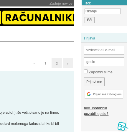
Išči:
Zadnje novice
Prijava
«
1
2
»
Zapomni si me
nov uporabnik
 sploh), še več, pisano je na firmo.
pozabili geslo?
edelavi motornega kolesa. lahko bi bil