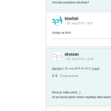
ima kdo podobne izkušnje?
bluefish
::
20. avg 2010, 18:21
Urejaj na firmi.
skyscan
::
20. avg 2010, 18:25
bluefish
je
20. avg 2010 ob 18:21
izjavil
:
Urejaj na firmi.
firma je naša (obrt). :)
mi po teoriji sploh lahko napišejo tako kaz