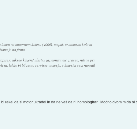
 lonca na motornem kolesu (400€), ampak to motorno kolo ni
isano je na firmo.
apišejo takšno kazen? ubistvu jaz nimam nič zraven, niti ne pri
lesa. lahko bi bil samo serviser motorja, s katerim sem naredil
o bi rekel da si motor ukradel in da ne veš da ni homologiran. Močno dvomim da bi