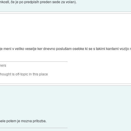
nkosti, če je po predpisih preden sede za volan).
je meni v veliko veselje ker dnevno poslušam osebke ki se s takimi kantami vozijo na
hers
hought is off-topic in this place
.sele potem je mozna pritozba.