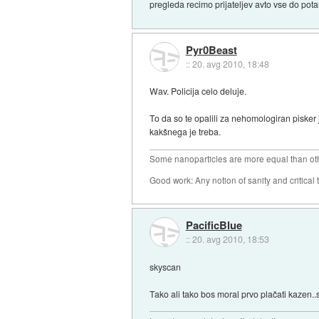
pregleda recimo prijateljev avto vse do pota
Pyr0Beast
::
20. avg 2010, 18:48
Wav. Policija celo deluje.
To da so te opalili za nehomologiran pisker 
kakšnega je treba.
Some nanoparticles are more equal than ot
Good work: Any notion of sanity and critical t
PacificBlue
::
20. avg 2010, 18:53
skyscan
Tako ali tako bos moral prvo plačati kazen.