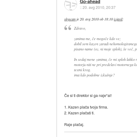
Go-ahead
::
20. avg 2010, 20:37
skyscan
je
20. avg 2010 ob 18:10
izjavil
:
Zdravo,
zanima me, če mogoče kdo ve;
dobil sem kazen zaradi nehomologiranega
pisano name (oz. ni moje sploh), še več, p
In sedaj mene zanima, če mi sploh lahko n
motorju niti ne pri predelavi motornega ko
testni krog.
ima kdo podobne izkušnje?
Če si ti direktor si ga naje*al!
1. Kazen plača tvoja firma.
2. Kazen plačaš ti.
Raje plačaj.