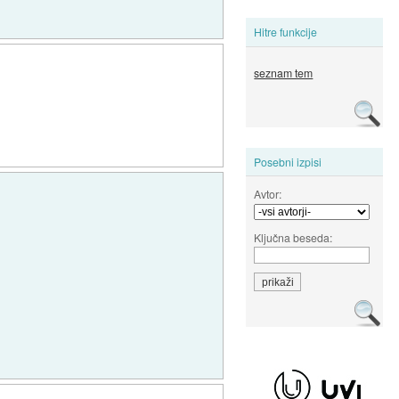
Hitre funkcije
seznam tem
Posebni izpisi
Avtor:
Ključna beseda: