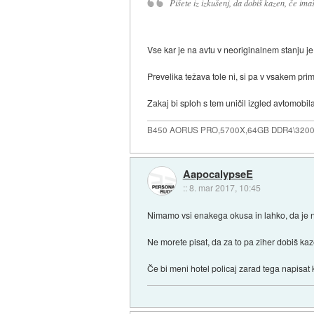
Pišete iz izkušenj, da dobiš kazen, če ima
Vse kar je na avtu v neoriginalnem stanju j
Prevelika težava tole ni, si pa v vsakem prime
Zakaj bi sploh s tem uničil izgled avtomobil
B450 AORUS PRO,5700X,64GB DDR4\3200
AapocalypseE
::
8. mar 2017, 10:45
Nimamo vsi enakega okusa in lahko, da je n
Ne morete pisat, da za to pa ziher dobiš ka
Če bi meni hotel policaj zarad tega napisat k