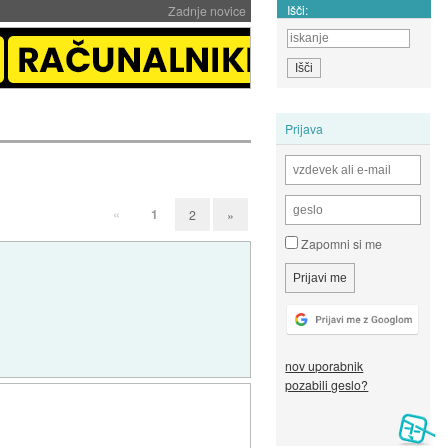
Išči:
Zadnje novice
Prijava
«
1
2
»
Zapomni si me
nov uporabnik
pozabili geslo?