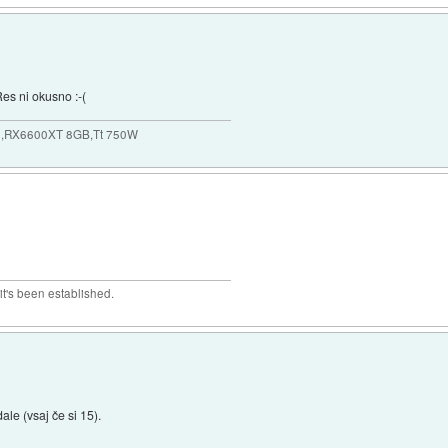
s ni okusno :-(
,RX6600XT 8GB,Tt 750W
t's been established.
le (vsaj če si 15).