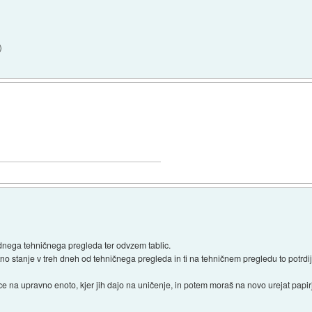
)
ednega tehničnega pregleda ter odvzem tablic.
no stanje v treh dneh od tehničnega pregleda in ti na tehničnem pregledu to potrdijo.
ce na upravno enoto, kjer jih dajo na uničenje, in potem moraš na novo urejat papir