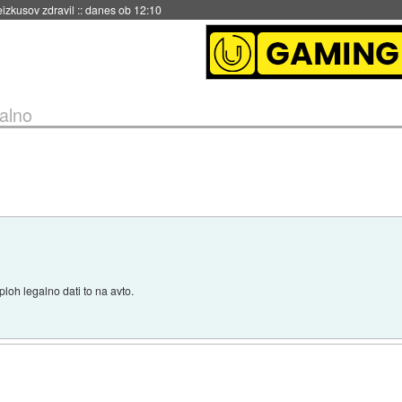
naslednji dve leti
::
danes ob 11:37
galno
ploh legalno dati to na avto.