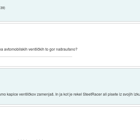
:39
)
 na avtomobilskih ventilčkih to gor našraufano?
o kapice ventilčkov zamenjaš. In ja kot je rekel SteetRacer ali pisete iz svojih izk