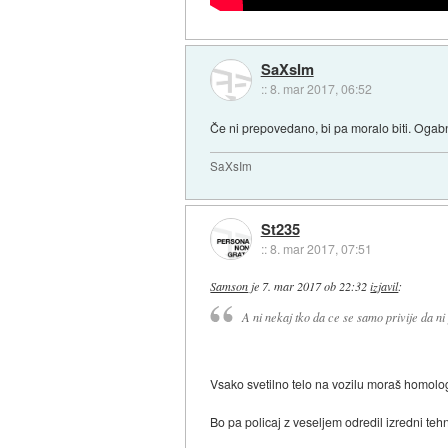
SaXsIm
::
8. mar 2017, 06:52
Če ni prepovedano, bi pa moralo biti. Ogab
SaXsIm
St235
::
8. mar 2017, 07:51
Samson
je
7. mar 2017 ob 22:32
izjavil
:
A ni nekaj tko da ce se samo privije da n
Vsako svetilno telo na vozilu moraš homolog
Bo pa policaj z veseljem odredil izredni tehn