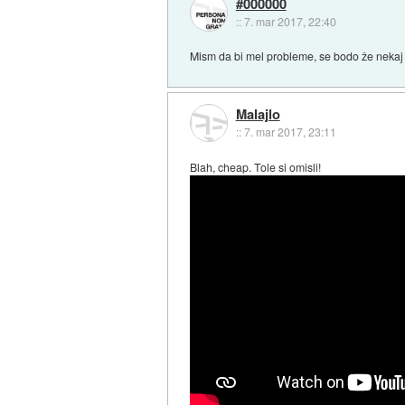
#000000
::
7. mar 2017, 22:40
Mism da bi mel probleme, se bodo že nekaj 
Malajlo
::
7. mar 2017, 23:11
Blah, cheap. Tole si omisli!