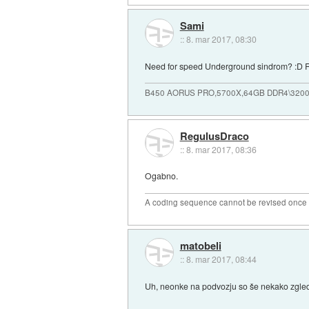
Sami
::
8. mar 2017, 08:30
Need for speed Underground sindrom? :D Re
B450 AORUS PRO,5700X,64GB DDR4\3200
RegulusDraco
::
8. mar 2017, 08:36
Ogabno.
A coding sequence cannot be revised once i
matobeli
::
8. mar 2017, 08:44
Uh, neonke na podvozju so še nekako zgleda