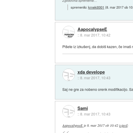
Zgodovina sprememb…
spremenilo:
krneki0001
(
8. mar 2017 ob 10
AapocalypseE
::
8. mar 2017, 10:42
Pišete iz izkušenj, da dobiš kazen, če imaš
xda develope
::
8. mar 2017, 10:43
Saj ne gre za nobeno orenk modifikacijo. Sam
Sami
::
8. mar 2017, 10:43
AapocalypseE
je
8. mar 2017 ob 10:42
izjavil
: