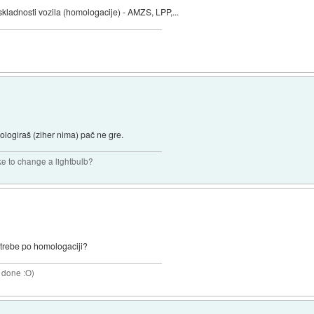
skladnosti vozila (homologacije) - AMZS, LPP,...
logiraš (ziher nima) pač ne gre.
ke to change a lightbulb?
potrebe po homologaciji?
 done :O)