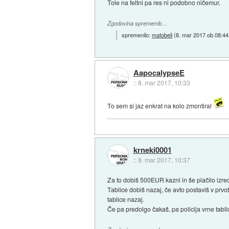
Tole na feltni pa res ni podobno ničemur.
Zgodovina sprememb…
spremenilo:
matobeli
(
8. mar 2017 ob 08:44
AapocalypseE
::
8. mar 2017, 10:33
To sem si jaz enkrat na kolo zmontiral
krneki0001
::
8. mar 2017, 10:37
Za to dobiš 500EUR kazni in še plačilo izr
Tablice dobiš nazaj, če avto postaviš v prvot
tablice nazaj.
Če pa predolgo čakaš, pa policija vrne tabli