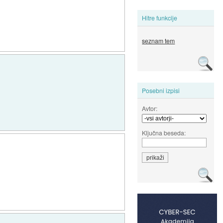
Hitre funkcije
seznam tem
Posebni izpisi
Avtor:
Ključna beseda: