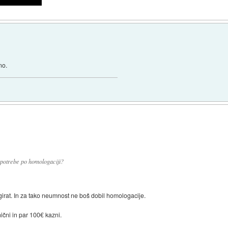
no.
i potrebe po homologaciji?
irat. In za tako neumnost ne boš dobil homologacije.
ični in par 100€ kazni.