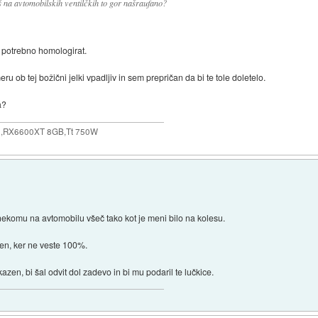
š na avtomobilskih ventilčkih to gor našraufano?
e potrebno homologirat.
ru ob tej božični jelki vpadljiv in sem prepričan da bi te tole doletelo.
a?
,RX6600XT 8GB,Tt 750W
ekomu na avtomobilu všeč tako kot je meni bilo na kolesu.
zen, ker ne veste 100%.
azen, bi šal odvit dol zadevo in bi mu podaril te lučkice.