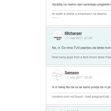
Vprašaj na naslov, kjer opravljajo preglede 
Ar scáth a chéile a mhaireann na daoine.
------
69charger
::
7. mar 2017, 21:45
Ne, ni. Če nima TUV papirjev, da lahko homo
How many guys from a tech forum does it ta
Samson
::
7. mar 2017, 22:32
A ni nekaj tko da ce se samo privije da ni 
condom.com not found - load pregnant.bat -