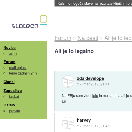
Sandisk že prodal več kot polovico SSD-jev za 
Forum
»
Na cesti
»
Ali je to le
Novice
Ali je to legalno
arhiv
Forum
mali oglasi
teme zadnjih 24h
xda develope
Članki
::
7. mar 2017, 21:41
Zaposlitve
Na FBju sem videl
tole
in me zanima ali je s
brskaj
Lp
Ostalo
pravila
harvey
::
7. mar 2017, 21:45