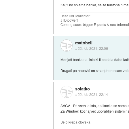
Kaj ti bo spletna banka, ce se telefona nim
Rear DVD collector!
JTD power!
Coming soon: bigger E-penis & new internet
matobeli
::
22. feb 2021, 22:06
Menjaš banko na tisto ki ti bo dala đabe kalk
Drugač pa nabaviš en smartphone sam za 
solatko
::
22. feb 2021, 22:14
SVGA - Pri vseh je isto, aplikacije so samo 
Za Window, kot največ uporabljen sistem na 
Delo krepa človeka