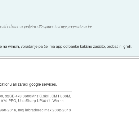
droid release ne podpira x86 cpujev in ti app preprosto ne bo
e na winsih, vprašanje pa če ima app od banke kakšno zaščito, probati ni greh.
cationu ali zaradi google services.
30, 32GB 4x8 3600Mhz G.skill, CM H500M,
 970 PRO, UltraSharp UP3017, Win 11
1960-2016, moj labradorec max 2002-2013