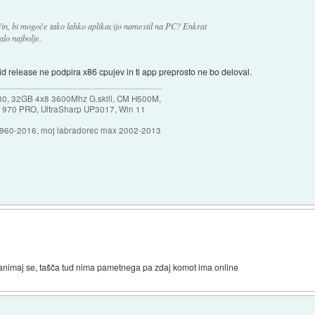
in, bi mogoče tako lahko aplikacijo namestil na PC? Enkrat
lo najbolje.
id release ne podpira x86 cpujev in ti app preprosto ne bo deloval.
30, 32GB 4x8 3600Mhz G.skill, CM H500M,
 970 PRO, UltraSharp UP3017, Win 11
1960-2016, moj labradorec max 2002-2013
imaj se, tašča tud nima pametnega pa zdaj komot ima online