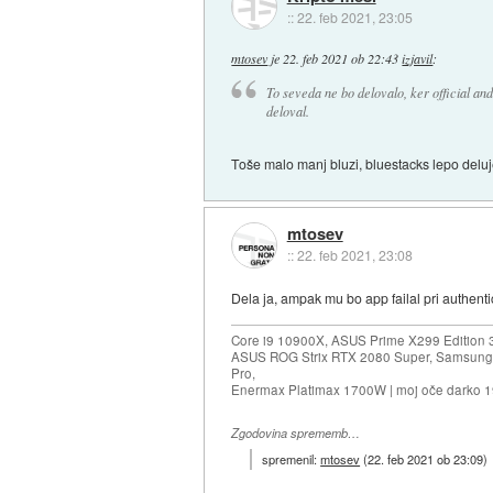
::
22. feb 2021, 23:05
mtosev
je
22. feb 2021 ob 22:43
izjavil
:
To seveda ne bo delovalo, ker official an
deloval.
Toše malo manj bluzi, bluestacks lepo deluj
mtosev
::
22. feb 2021, 23:08
Dela ja, ampak mu bo app failal pri authenti
Core i9 10900X, ASUS Prime X299 Edition 
ASUS ROG Strix RTX 2080 Super, Samsung
Pro,
Enermax Platimax 1700W | moj oče darko 
Zgodovina sprememb…
spremenil:
mtosev
(
22. feb 2021 ob 23:09
)