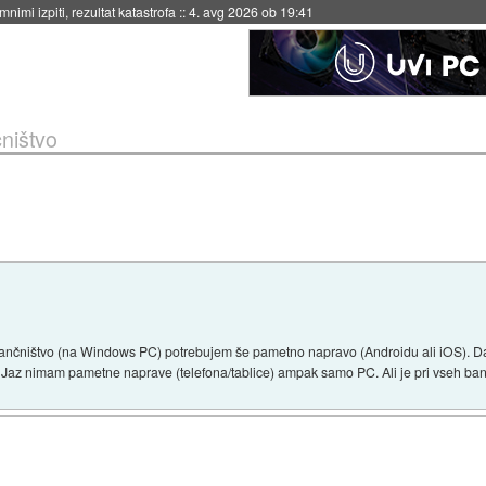
eto za večkratno uporabo
::
4. avg 2026 ob 19:41
čništvo
no bančništvo (na Windows PC) potrebujem še pametno napravo (Androidu ali iOS).
ih. Jaz nimam pametne naprave (telefona/tablice) ampak samo PC. Ali je pri vseh ba