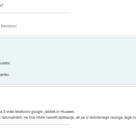
as?
 friendzzz!
ulator.
banko.
za 3 vrste telefonov google, jabček in Hiuawei.
računalnikih, ne zna nihče naredit aplikacije, ali pa iz določenega razloga, tega n