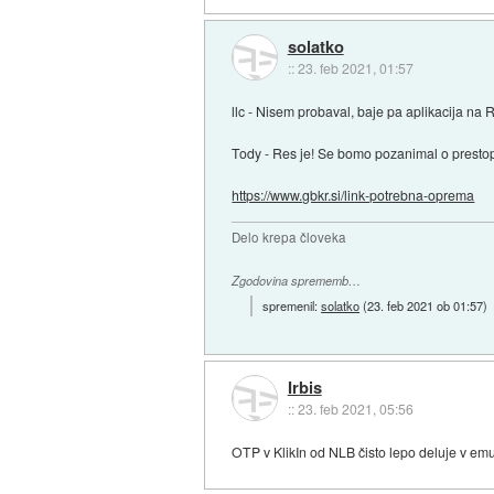
solatko
::
23. feb 2021, 01:57
llc - Nisem probaval, baje pa aplikacija na 
Tody - Res je! Se bomo pozanimal o prestop
https://www.gbkr.si/link-potrebna-oprema
Delo krepa človeka
Zgodovina sprememb…
spremenil:
solatko
(
23. feb 2021 ob 01:57
)
Irbis
::
23. feb 2021, 05:56
OTP v KlikIn od NLB čisto lepo deluje v em