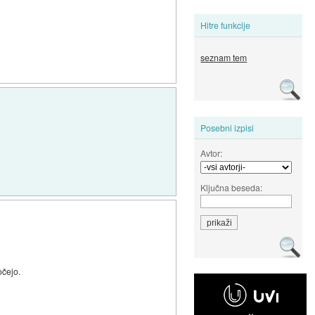
Hitre funkcije
seznam tem
Posebni izpisi
Avtor:
Ključna beseda:
očejo.