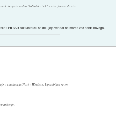
rbank imajo še vedno "kalkulatorček". Pa verjamem da niso
rčke? Pri SKB kalkulatorčki še delujejo vendar ne moreš več dobiti novega.
luje v emulatorju (Nox) v Windows. Uporabljam že en
tentikacije.