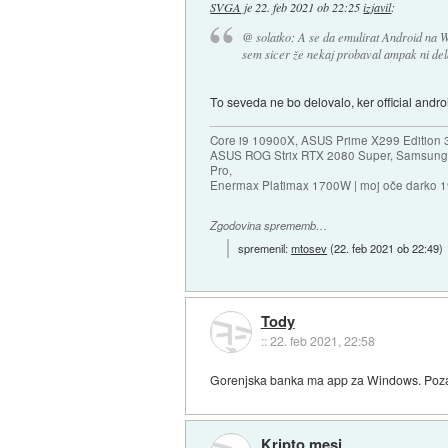
SVGA
je
22. feb 2021 ob 22:25
izjavil
:
@ solatko: A se da emulirat Android na W
sem sicer že nekaj probaval ampak ni dela
To seveda ne bo delovalo, ker official andro
Core i9 10900X, ASUS Prime X299 Edition 
ASUS ROG Strix RTX 2080 Super, Samsung
Pro,
Enermax Platimax 1700W | moj oče darko 
Zgodovina sprememb…
spremenil:
mtosev
(
22. feb 2021 ob 22:49
)
Tody
::
22. feb 2021, 22:58
Gorenjska banka ma app za Windows. Pozan
Kripto mesi