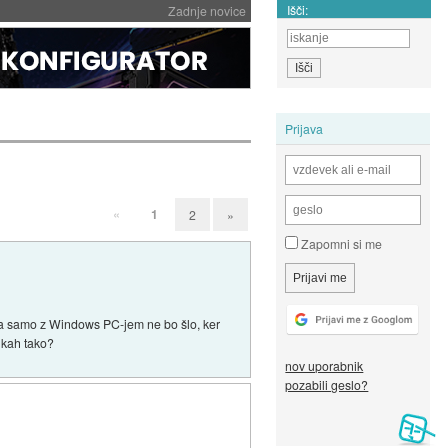
Išči:
Zadnje novice
Prijava
«
1
2
»
Zapomni si me
 Da samo z Windows PC-jem ne bo šlo, ker
nkah tako?
nov uporabnik
pozabili geslo?