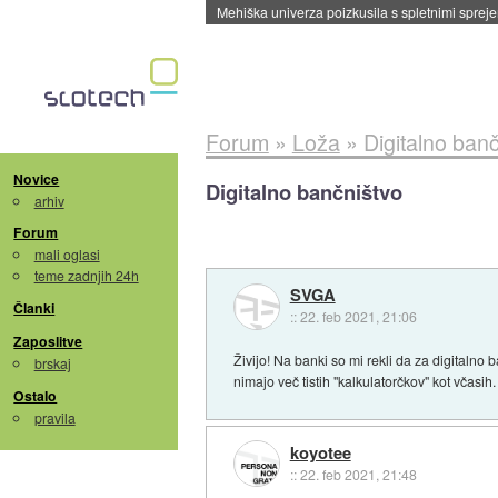
Evropska vesoljska agencija razvija svojo rak
Forum
»
Loža
»
Digitalno ban
Novice
Digitalno bančništvo
arhiv
Forum
mali oglasi
teme zadnjih 24h
SVGA
Članki
::
22. feb 2021, 21:06
Zaposlitve
Živijo! Na banki so mi rekli da za digital
brskaj
nimajo več tistih "kalkulatorčkov" kot včas
Ostalo
pravila
koyotee
::
22. feb 2021, 21:48