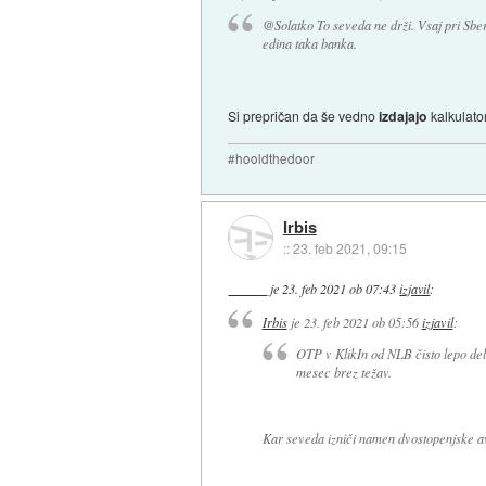
@Solatko To seveda ne drži. Vsaj pri Sbe
edina taka banka.
Si prepričan da še vedno
izdajajo
kalkulato
#hooldthedoor
Irbis
::
23. feb 2021, 09:15
je
23. feb 2021 ob 07:43
izjavil
:
Irbis
je
23. feb 2021 ob 05:56
izjavil
:
OTP v KlikIn od NLB čisto lepo de
mesec brez težav.
Kar seveda izniči namen dvostopenjske av