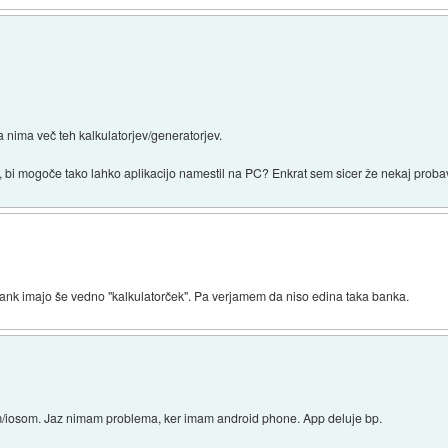
nima več teh kalkulatorjev/generatorjev.
, bi mogoče tako lahko aplikacijo namestil na PC? Enkrat sem sicer že nekaj probav
ank imajo še vedno "kalkulatorček". Pa verjamem da niso edina taka banka.
m/iosom. Jaz nimam problema, ker imam android phone. App deluje bp.