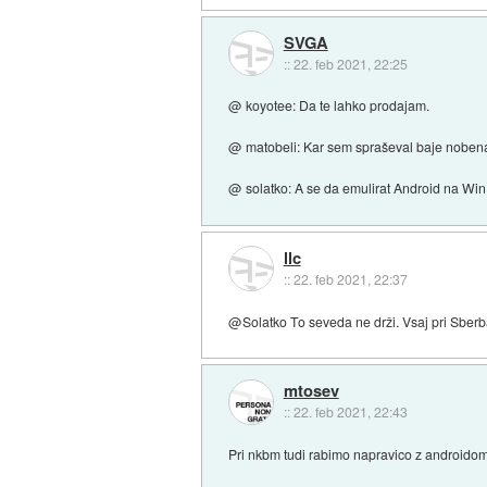
SVGA
::
22. feb 2021, 22:25
@ koyotee: Da te lahko prodajam.
@ matobeli: Kar sem spraševal baje nobena 
@ solatko: A se da emulirat Android na Win
llc
::
22. feb 2021, 22:37
@Solatko To seveda ne drži. Vsaj pri Sberb
mtosev
::
22. feb 2021, 22:43
Pri nkbm tudi rabimo napravico z androido