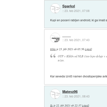
Sparkxl
::
23. feb 2021, 07:08
Kupi en poceni rabljen android, ki ga imaš
::
23. feb 2021, 07:43
Irbis
je
23. feb 2021 ob 05:56
izjavil
:
OTP v KlikIn od NLB čisto lepo deluje v
težav.
Kar seveda izniči namen dvostopenjske avte
Matevz96
::
23. feb 2021, 08:43
llc
je
22. feb 2021 ob 22:37
izjavil
: