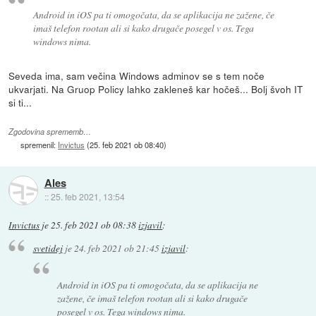
Android in iOS pa ti omogočata, da se aplikacija ne zažene, če
imaš telefon rootan ali si kako drugače posegel v os. Tega
windows nima.
Seveda ima, sam večina Windows adminov se s tem noče
ukvarjati. Na Gruop Policy lahko zakleneš kar hočeš... Bolj švoh IT
si ti...
Zgodovina sprememb…
spremenil:
Invictus
(
25. feb 2021 ob 08:40
)
Ales
::
25. feb 2021, 13:54
Invictus
je
25. feb 2021 ob 08:38
izjavil
:
svetidej
je
24. feb 2021 ob 21:45
izjavil
:
Android in iOS pa ti omogočata, da se aplikacija ne
zažene, če imaš telefon rootan ali si kako drugače
posegel v os. Tega windows nima.