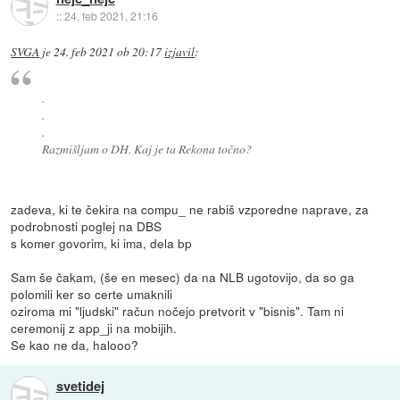
::
24. feb 2021, 21:16
SVGA
je
24. feb 2021 ob 20:17
izjavil
:
.
.
.
Razmišljam o DH. Kaj je ta Rekona točno?
zadeva, ki te čekira na compu_ ne rabiš vzporedne naprave, za
podrobnosti poglej na DBS
s komer govorim, ki ima, dela bp
Sam še čakam, (še en mesec) da na NLB ugotovijo, da so ga
polomili ker so certe umaknili
oziroma mi "ljudski" račun nočejo pretvorit v "bisnis". Tam ni
ceremonij z app_ji na mobijih.
Se kao ne da, halooo?
svetidej