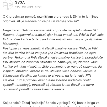
SVGA
::
27. feb 2021, 10:26
OK, prosim za pomoč, razmišljam o prehodu k DH in to je njihov
odgovor. Ali je sledeče običajna (in varna) praksa?
Registracijo Rekono računa lahko opravite na spletni strani DH
Rekono,
https://rekono.dh.si
, kjer boste vnesli tudi PAN in PIN vaše
DH bančne kartice (s tem pridobite najvišji nivo zaupanja digitalne
identitete).
Postopku za vnos zadnjih 6 številk bančne kartice (PAN) in PIN
številke kartice lahko zaupate (ne Delavska hranilnica ne njen
partner Rekono si PAN številke vaše bančne kartice in pripadajoče
PIN številke ne zapomni oziroma ne zapisuje), saj zloraba vaše
kartice pri njem ni možna. Zelo pomembno je namreč razumeti, da
v spletni obrazec vpišete le del številke vaše bančne kartice in
štirimestno številko, za katero le vi veste, da je to vaša PIN
številka. Tudi v primeru eventuelne zlorabe podatkov preko
spletnih tehnologij, povzročitelj zlorabe iz teh številk ne more
poustvariti podatkov vaše bančne kartice.
Kaj pa tole? Zakaj "najbolje" še tole v prilogi? Kaj banko briga za