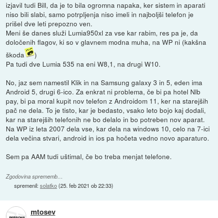
izjavil tudi Bill, da je to bila ogromna napaka, ker sistem in aparati
niso bili slabi, samo potrpljenja niso imeli in najboljši telefon je
prišel dve leti prepozno ven.
Meni še danes služi Lumia950xl za vse kar rabim, res pa je, da
določenih flagov, ki so v glavnem modna muha, na WP ni (kakšna
škoda
)
Pa tudi dve Lumia 535 na eni W8,1, na drugi W10.
No, jaz sem namestil Klik in na Samsung galaxy 3 in 5, eden ima
Android 5, drugi 6-ico. Za enkrat ni problema, če bi pa hotel Nlb
pay, bi pa moral kupit nov telefon z Androidom 11, ker na starejših
pač ne dela. To je tisto, kar je bedasto, vsako leto bojo kaj dodali,
kar na starejših telefonih ne bo delalo in bo potreben nov aparat.
Na WP iz leta 2007 dela vse, kar dela na windows 10, celo na 7-ici
dela večina stvari, android in ios pa hočeta vedno novo aparaturo.
Sem pa AAM tudi uštimal, če bo treba menjat telefone.
Zgodovina sprememb…
spremenil:
solatko
(
25. feb 2021 ob 22:33
)
mtosev