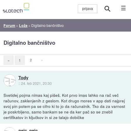
☰
Forum
»
Loža
»
Digitalno bančništvo
Digitalno bančništvo
2
»
«
1
Tody
::
24. feb 2021, 20:30
Svetidej pojma nimas kaj pišeš. Kot prvo imas lahko na rač več
računov, zaklenjenih z geslom. Kot drugo mores v app dati najprej
svoj pin potem pa se cifro ki to jo da računalnik. Tko da za varnost
je poskrbljeno, samo bankam se ne da ker pač so se znebil
certifikatov in ključkov in si ze talajo dobičke
nejc_nejc