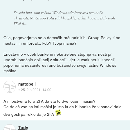
Seveda ima, sam večina Windows adminov se s tem noče
ukvarjati. Na Gruop Policy lahko zakleneš kar hočeš... Bolj švoh
IT si ti...
Ojla, pogovarjamo se o domačih računalnikih. Group Policy ti bo
nastavil in enforcal... kdo? Tvoja mama?
Enostavno v očeh banke ni neke želene stopnje varnosti pri
uporabi bančnih aplikacij v situaciji, kjer je vsak neuki knedelj
popolnoma nezainteresirano božanstvo svoje lastne Windows
mašine.
matobeli
::
25. feb 2021, 14:00
A ni bistvena fora 2FA da sta to dve ločeni mašini?
Če delaš vse na isti mašini je isto kt da bi banka že v osnovi dala
dve gesli pa reklo da je 2FA
Tody