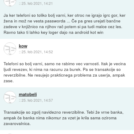
::
25. feb 2021, 14:21
Ja ker telefoni so toliko bolj varni, ker otroc ne igrajo igrc gor, ker
žena in mož ne vesta passworda ... Če pa gres urejati bančne
zadeve v knjižnico na njihov rač potem si pa tudi malce cez les.
Ravno tako ti lahko key loger dajo na android kot win
kow
::
25. feb 2021, 14:52
Telefoni so bolj varni, samo ne rabimo vec varnosti. Itak je vecina
ljudi revezev, ki nima na racunu za burek. Pa se transakcije so
reverzibilne. Ne resujejo prakticnega problema za userja, ampak
zase.
matobeli
::
25. feb 2021, 14:57
Transakcije so zgolj navidezno reverzibilne. Tebi že vrne banka,
ampak če banka nima nikomur za vzet je krila sama oziroma
zavarovalnica.