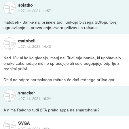
solatko
::
27. feb 2021, 11:57
matobeli - Banke naj bi imele tudi funkcijo bivšega SDK-ja, torej
ugotavljanje in preverjanje izvora prilivov na račune.
matobeli
::
27. feb 2021, 14:42
Nad 10k al kolko gledajo, manj ne. Tudi tuje banke, ki upoštevajo
enako zakonodajo nič ne sprašujejo ali celo pogojujejo odprtje z
rednimi prilivi.
Dh ti ne odpre normalnega računa če daš rednega priliva gor.
smacker
::
27. feb 2021, 16:24
A nima Rekono tudi 2FA preko appa na smartphonu?
SVGA
::
27. feb 2021, 16:31