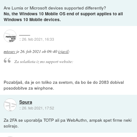
Are Lumia or Microsoft devices supported differently?
No, the Windows 10 Mobile OS end of support applies to all
Windows 10 Mobile devices.
::
26. feb 2021, 16:33
mtosev
je
26. feb 2021 ob 09:40
izjavil
:
Za solatkota iz ms support website:
Pozabljaš, da je on toliko za svetom, da bo še do 2083 dobival
posodobitve za winphone.
Spura
::
26. feb 2021, 17:52
Za 2FA se uporablja TOTP ali pa WebAuthn, ampak spet firme neki
solirajo.