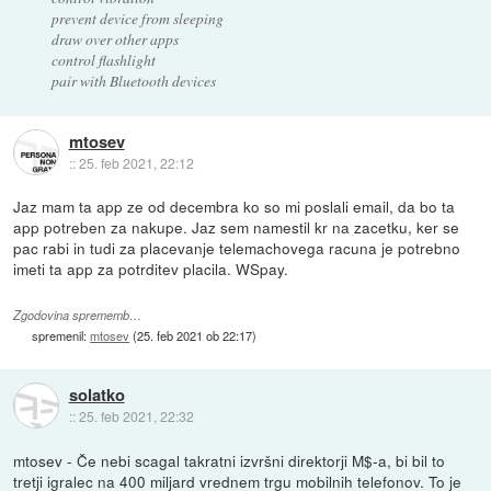
prevent device from sleeping
draw over other apps
control flashlight
pair with Bluetooth devices
mtosev
::
25. feb 2021, 22:12
Jaz mam ta app ze od decembra ko so mi poslali email, da bo ta
app potreben za nakupe. Jaz sem namestil kr na zacetku, ker se
pac rabi in tudi za placevanje telemachovega racuna je potrebno
imeti ta app za potrditev placila. WSpay.
Zgodovina sprememb…
spremenil:
mtosev
(
25. feb 2021 ob 22:17
)
solatko
::
25. feb 2021, 22:32
mtosev - Če nebi scagal takratni izvršni direktorji M$-a, bi bil to
tretji igralec na 400 miljard vrednem trgu mobilnih telefonov. To je