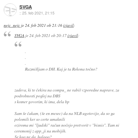
SVGA
::
25. feb 2021, 21:15
nejc_nejc
je
24. feb 2021 ob 21:16
izjavil
:
SVGA
je
24. feb 2021 ob 20:17
izjavil
:
.
.
.
Razmišljam o DH. Kaj je ta Rekona točno?
zadeva, ki te čekira na compu_ ne rabiš vzporedne naprave, za
podrobnosti poglej na DBS
s komer govorim, ki ima, dela bp
Sam še čakam, (še en mesec) da na NLB ugotovijo, da so ga
polomili ker so certe umaknili
oziroma mi "ljudski" račun nočejo pretvorit v "bisnis". Tam ni
ceremonij z app_ji na mobijih.
Se kao ne da, halooo?