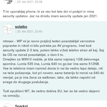
::
25. feb 2021, 22:38
Ti kr uporabljaj phone, ki ze vec kot leto dni ni podprt in nima
security updatov. Jaz na droidu imam security update jan 2021.
solatko
::
25. feb 2021, 23:40
mtosev - WP mi je ravno prejšnji teden posodabljal varnostne
popravke in nikoli ni bilo potrebe po AV programu. Imel boš
security update 2-3 leta, potem lahko vržeš telefon stran ali kaj. Saj
še OS ne moreš posodabljat, o čem ti to.
Omejitev za WIN10 mobile, je bila samo najmanj 1GB delovnega
spomina. Lumia 535 ima, Lumia 640 no go,ker ima samo 512NB.
Vse te telefone imam namreč doma in vsi še vedno lepo delajo, nič
ne teče počasneje, kot pri novem, samo beterijo bi moral na 640-tki
menjat, pa jo ima žena za walkman, tako, da lahko napolni od
enega do drugega poslušanja.
Tudi opuščeni W7, še vedno dobiva SU, ker so še vedno dejavni
na omrežju.
Sparkxl