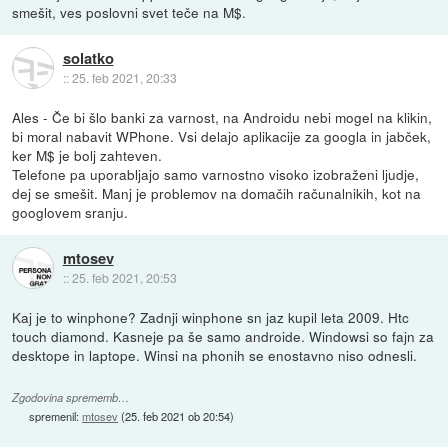
smešit, ves poslovni svet teče na M$.
solatko
::
25. feb 2021, 20:33
Ales - Če bi šlo banki za varnost, na Androidu nebi mogel na klikin,
bi moral nabavit WPhone. Vsi delajo aplikacije za googla in jabček,
ker M$ je bolj zahteven.
Telefone pa uporabljajo samo varnostno visoko izobraženi ljudje,
dej se smešit. Manj je problemov na domačih računalnikih, kot na
googlovem sranju.
mtosev
::
25. feb 2021, 20:53
Kaj je to winphone? Zadnji winphone sn jaz kupil leta 2009. Htc
touch diamond. Kasneje pa še samo androide. Windowsi so fajn za
desktope in laptope. Winsi na phonih se enostavno niso odnesli.
Zgodovina sprememb…
spremenil:
mtosev
(
25. feb 2021 ob 20:54
)