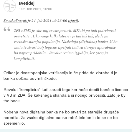
svetidej
::
25. feb 2021, 16:06
SmeskoSnezak
je
24. feb 2021 ob 23:06
izjavil
:
2FA z SMS je zdavnaj ze cas povozil. MFA bi pa tudi potreboval
prevetritev. Ukinjanje kalkulatorjev je tud tak tak, glede na
vecinsko starejso populacijo. Naslednja (digitalna) banka, ki bo
znala te stvari bolj logicno izpeljati tudi za starejse uporabnike
bo najvec pridobila... Revolut recimo izgublja, ker zacenja
komplicirati...
Odkar je dvostopenjska verifikacija in če pride do zlorabe ti je
banka dolžna povrniti škodo.
Revolut "komplicira" tudi zaradi tega ker hoče dobiti bančno licenco
v VB in ZDA. Še kakšnega škandala si nočejo privoščiti. Zato je by
the book.
Nobena nova digitalna banka ne bo stvari za starejše drugače
naredila. Za vsako digitalno banko rabiš telefon in to se ne bo
spremenilo.