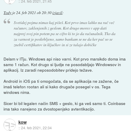
::
24. feb 2021, 21:45
Tody
je
24. feb 2021 ob 20:30
izjavil
:
Svetidej pojma nimas kaj pišeš. Kot prvo imas lahko na rač več
računov, zaklenjenih z geslom. Kot drugo mores v app dati
najprej svoj pin potem pa se cifro ki to jo da računalnik. Tko da
za varnost je poskrbljeno, samo bankam se ne da ker pač so se
znebil certifikatov in ključkov in si ze talajo dobičke
Delam v ITju. Windows api niso varni. Kot prvo marsikdo doma ima
samo 1 račun. Kot drugo si ljudje ne posodabljajo Windowsov in
aplikacij. Iz zaradi neposodobitev pridejo težave.
Android in iOS pa ti omogočata, da se aplikacija ne zažene, če
imaš telefon rootan ali si kako drugače posegel v os. Tega
windows nima.
Sicer bi bil legalen način SMS + geslo, ki ga veš samo ti. Coinbase
ima tako narejeno za dvostopenjsko avtentikacijo.
kow
::
24. feb 2021, 22:34