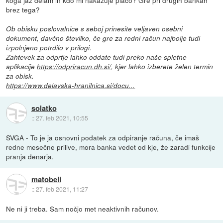
koga jaz delam in kdo mi nakazuje plačo? Gre pri drugih bankah
brez tega?
Ob obisku poslovalnice s seboj prinesite veljaven osebni
dokument, davčno številko, če gre za redni račun najbolje tudi
izpolnjeno potrdilo v prilogi.
Zahtevek za odprtje lahko oddate tudi preko naše spletne
aplikacije
https://odpriracun.dh.si/
, kjer lahko izberete želen termin
za obisk.
https://www.delavska-hranilnica.si/docu...
solatko
::
27. feb 2021, 10:55
SVGA - To je ja osnovni podatek za odpiranje računa, če imaš
redne mesečne prilive, mora banka vedet od kje, že zaradi funkcije
pranja denarja.
matobeli
::
27. feb 2021, 11:27
Ne ni ji treba. Sam nočjo met neaktivnih računov.