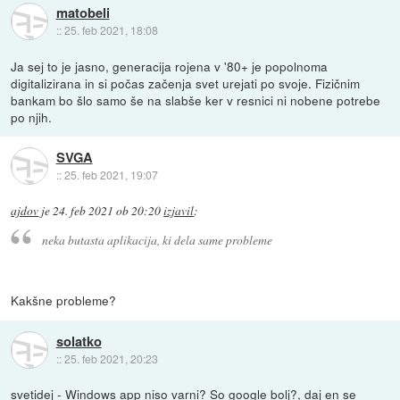
matobeli
::
25. feb 2021, 18:08
Ja sej to je jasno, generacija rojena v '80+ je popolnoma
digitalizirana in si počas začenja svet urejati po svoje. Fizičnim
bankam bo šlo samo še na slabše ker v resnici ni nobene potrebe
po njih.
SVGA
::
25. feb 2021, 19:07
ajdov
je
24. feb 2021 ob 20:20
izjavil
:
neka butasta aplikacija, ki dela same probleme
Kakšne probleme?
solatko
::
25. feb 2021, 20:23
svetidej - Windows app niso varni? So google bolj?, daj en se