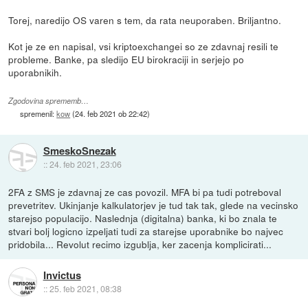
Torej, naredijo OS varen s tem, da rata neuporaben. Briljantno.
Kot je ze en napisal, vsi kriptoexchangei so ze zdavnaj resili te
probleme. Banke, pa sledijo EU birokraciji in serjejo po
uporabnikih.
Zgodovina sprememb…
spremenil:
kow
(
24. feb 2021 ob 22:42
)
SmeskoSnezak
::
24. feb 2021, 23:06
2FA z SMS je zdavnaj ze cas povozil. MFA bi pa tudi potreboval
prevetritev. Ukinjanje kalkulatorjev je tud tak tak, glede na vecinsko
starejso populacijo. Naslednja (digitalna) banka, ki bo znala te
stvari bolj logicno izpeljati tudi za starejse uporabnike bo najvec
pridobila... Revolut recimo izgublja, ker zacenja komplicirati...
Invictus
::
25. feb 2021, 08:38