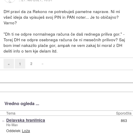
DH pravi da za Rekono ne potrebuješ pametne naprave. Ni mi
všeč ideja da vpisuješ svoj PIN in PAN noter... Je to običajno?
Varno?
"Dh ti ne odpre normalnega računa če daš rednega priliva gor." -
Torej DH ne odpre osebnega računa če ni mesečnih prilivov? Saj
bom imel nakazilo plače gor, ampak ne vem zakaj bi moral z DH
deliti info o tem kje delam itd.
2
»
«
1
Vredno ogleda ...
Tema
Sporočila
»
Delavska hranilnica
863
He-Man
Oddelek:
Loža