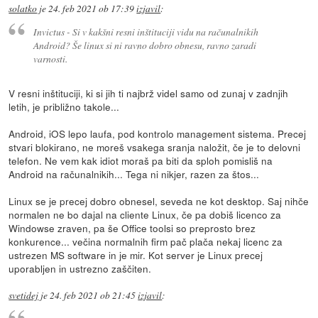
solatko
je
24. feb 2021 ob 17:39
izjavil
:
Invictus - Si v kakšni resni inštituciji vidu na računalnikih
Android? Še linux si ni ravno dobro obnesu, ravno zaradi
varnosti.
V resni inštituciji, ki si jih ti najbrž videl samo od zunaj v zadnjih
letih, je približno takole...
Android, iOS lepo laufa, pod kontrolo management sistema. Precej
stvari blokirano, ne moreš vsakega sranja naložit, če je to delovni
telefon. Ne vem kak idiot moraš pa biti da sploh pomisliš na
Android na računalnikih... Tega ni nikjer, razen za štos...
Linux se je precej dobro obnesel, seveda ne kot desktop. Saj nihče
normalen ne bo dajal na cliente Linux, če pa dobiš licenco za
Windowse zraven, pa še Office toolsi so preprosto brez
konkurence... večina normalnih firm pač plača nekaj licenc za
ustrezen MS software in je mir. Kot server je Linux precej
uporabljen in ustrezno zaščiten.
svetidej
je
24. feb 2021 ob 21:45
izjavil
: