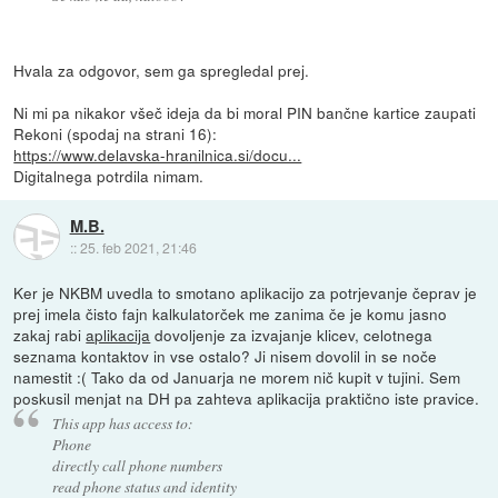
Hvala za odgovor, sem ga spregledal prej.
Ni mi pa nikakor všeč ideja da bi moral PIN bančne kartice zaupati
Rekoni (spodaj na strani 16):
https://www.delavska-hranilnica.si/docu...
Digitalnega potrdila nimam.
M.B.
::
25. feb 2021, 21:46
Ker je NKBM uvedla to smotano aplikacijo za potrjevanje čeprav je
prej imela čisto fajn kalkulatorček me zanima če je komu jasno
zakaj rabi
aplikacija
dovoljenje za izvajanje klicev, celotnega
seznama kontaktov in vse ostalo? Ji nisem dovolil in se noče
namestit :( Tako da od Januarja ne morem nič kupit v tujini. Sem
poskusil menjat na DH pa zahteva aplikacija praktično iste pravice.
This app has access to:
Phone
directly call phone numbers
read phone status and identity