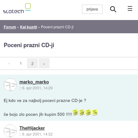
☰
Forum
»
Kaj kupiti
»
Poceni prazni CD-ji
Poceni prazni CD-ji
«
1
2
»
marko_marko
::
6. apr 2001, 14:29
Ej kdo ve za najbolj poceni prazne CD-je ?
če bojo zlo pocen jih kupim 500 !!!!!
TheHijacker
::
6. apr 2001, 14:32