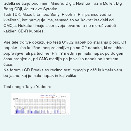
izdelki se tržijo pod imeni Mmore, Digit, Nashua, razni Müller, Big
Bang CDji, Jokerjeve Syrotke...
Tudi TDK, Maxell, Emtec, Sony, Ricoh in Philips niso vedno
kvalitetni, kot namiguje ime, temveč so velikokrat kravjeki od
CMCja. Nekateri imajo sicer svoje tovarne, a ne moreš vedeti
kakšen CD-R kupuješ.
Vse tele trditve dokazujejo testi C1/C2 napak po staranju plošč. C1
napake niso kritične, nesprejemljive pa so C2 napake, ki so lahko
popravljive, ali pa tudi ne. Pri TY medijih je malo napak po dolgem
času hranjenja, pri CMC medijih pa je veliko napak po kratkem
času.
Na forumu
CD Freaks
so recimo testi mnogih plošč in kmalu vam
bo jasno, kaj je malo napak in kaj veliko.
Test enega Taiyo Yudena: