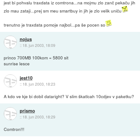
jest bi pohvalu traxdata iz comtrona...na mojmu zlo zanč pekaču jih
zlo mau zataji...prej sm meu smartbuy in jih je zlo velik uniču
trenutno je traxdata pomoje najbol...pa še pocen so
nojus
::
18. jun 2003, 18:09
princo 700MB 100kom = 5800 sit
sunrise lesce
jest10
::
18. jun 2003, 18:23
A kdo ve kje bi dobil dataright? V slim škatlcah 10cdjev v paketku?
prismo
::
18. jun 2003, 18:29
Comtron!!!