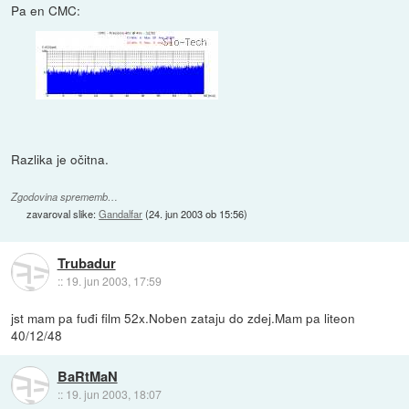
Pa en CMC:
Razlika je očitna.
Zgodovina sprememb…
zavaroval slike:
Gandalfar
(
24. jun 2003 ob 15:56
)
Trubadur
::
19. jun 2003, 17:59
jst mam pa fuđi film 52x.Noben zataju do zdej.Mam pa liteon
40/12/48
BaRtMaN
::
19. jun 2003, 18:07