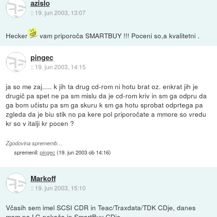
azislo
::
19. jun 2003, 13:07
Hecker
vam priporoča SMARTBUY !!! Poceni so,a kvalitetni .
pingec
::
19. jun 2003, 14:15
ja so me zaj..... k jih ta drug cd-rom ni hotu brat oz. enkrat jih je
drugič pa spet ne pa sm mislu da je cd-rom kriv in sm ga odpru da
ga bom učistu pa sm ga skuru k sm ga hotu sprobat odprtega pa
zgleda da je biu stik no pa kere pol priporočate a mmore so vredu
kr so v italji kr pocen ?
Zgodovina sprememb…
spremenil:
pingec
(
19. jun 2003 ob 14:16
)
Markoff
::
19. jun 2003, 15:10
Včasih sem imel SCSI CDR in Teac/Traxdata/TDK CDje, danes
mam pa LG pekača in SmartBuy CDje.