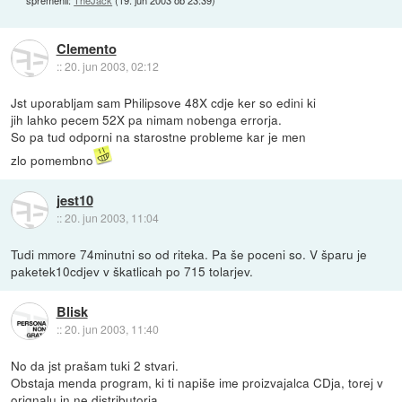
spremenil:
TheJack
(
19. jun 2003 ob 23:39
)
Clemento
::
20. jun 2003, 02:12
Jst uporabljam sam Philipsove 48X cdje ker so edini ki
jih lahko pecem 52X pa nimam nobenga errorja.
So pa tud odporni na starostne probleme kar je men
zlo pomembno
jest10
::
20. jun 2003, 11:04
Tudi mmore 74minutni so od riteka. Pa še poceni so. V šparu je
paketek10cdjev v škatlicah po 715 tolarjev.
Blisk
::
20. jun 2003, 11:40
No da jst prašam tuki 2 stvari.
Obstaja menda program, ki ti napiše ime proizvajalca CDja, torej v
orignalu in ne distributorja.