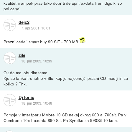
kvalitetni ampak prav tako dobr ti delajo traxdata li eni digi, ki so
pol cenej.
dejc2
::
7. apr 2001, 10:01
Prazni cedeji smart buy 90 SIT - 700 MB.
zile
::
18. jun 2003, 10:39
Ok da mal obudim temo.
Kje se lahko trenutno v Slo. kupijo najcenejši prazni CD-mediji in za
koliko ? Thx.
DjTonic
::
18. jun 2003, 10:48
Pomoje v Interšparu MMore 10 CD nekaj okrog 600 al 700sit. Pa v
Comtronu 10× traxdata 890 Sit. Pa Syrotke za 990Sit 10 kom.