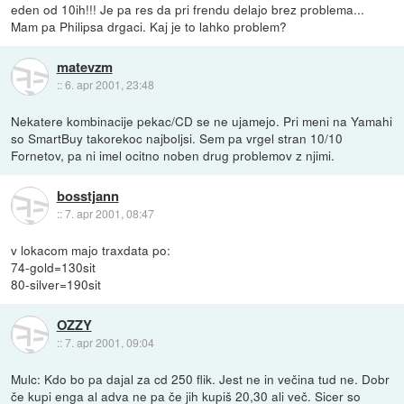
eden od 10ih!!! Je pa res da pri frendu delajo brez problema...
Mam pa Philipsa drgaci. Kaj je to lahko problem?
matevzm
::
6. apr 2001, 23:48
Nekatere kombinacije pekac/CD se ne ujamejo. Pri meni na Yamahi
so SmartBuy takorekoc najboljsi. Sem pa vrgel stran 10/10
Fornetov, pa ni imel ocitno noben drug problemov z njimi.
bosstjann
::
7. apr 2001, 08:47
v lokacom majo traxdata po:
74-gold=130sit
80-silver=190sit
OZZY
::
7. apr 2001, 09:04
Mulc: Kdo bo pa dajal za cd 250 flik. Jest ne in večina tud ne. Dobr
če kupi enga al adva ne pa če jih kupiš 20,30 ali več. Sicer so