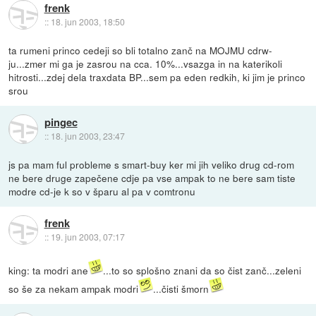
frenk
::
18. jun 2003, 18:50
ta rumeni princo cedeji so bli totalno zanč na MOJMU cdrw-
ju...zmer mi ga je zasrou na cca. 10%...vsazga in na katerikoli
hitrosti...zdej dela traxdata BP...sem pa eden redkih, ki jim je princo
srou
pingec
::
18. jun 2003, 23:47
js pa mam ful probleme s smart-buy ker mi jih veliko drug cd-rom
ne bere druge zapečene cdje pa vse ampak to ne bere sam tiste
modre cd-je k so v šparu al pa v comtronu
frenk
::
19. jun 2003, 07:17
king: ta modri ane
...to so splošno znani da so čist zanč...zeleni
so še za nekam ampak modri
...čisti šmorn