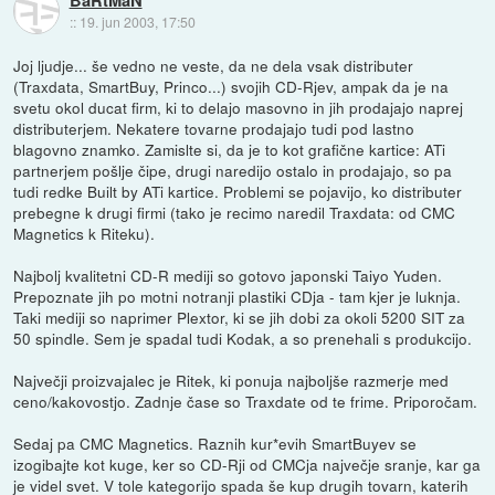
::
19. jun 2003, 17:50
Joj ljudje... še vedno ne veste, da ne dela vsak distributer
(Traxdata, SmartBuy, Princo...) svojih CD-Rjev, ampak da je na
svetu okol ducat firm, ki to delajo masovno in jih prodajajo naprej
distributerjem. Nekatere tovarne prodajajo tudi pod lastno
blagovno znamko. Zamislte si, da je to kot grafične kartice: ATi
partnerjem pošlje čipe, drugi naredijo ostalo in prodajajo, so pa
tudi redke Built by ATi kartice. Problemi se pojavijo, ko distributer
prebegne k drugi firmi (tako je recimo naredil Traxdata: od CMC
Magnetics k Riteku).
Najbolj kvalitetni CD-R mediji so gotovo japonski Taiyo Yuden.
Prepoznate jih po motni notranji plastiki CDja - tam kjer je luknja.
Taki mediji so naprimer Plextor, ki se jih dobi za okoli 5200 SIT za
50 spindle. Sem je spadal tudi Kodak, a so prenehali s produkcijo.
Največji proizvajalec je Ritek, ki ponuja najboljše razmerje med
ceno/kakovostjo. Zadnje čase so Traxdate od te frime. Priporočam.
Sedaj pa CMC Magnetics. Raznih kur*evih SmartBuyev se
izogibajte kot kuge, ker so CD-Rji od CMCja največje sranje, kar ga
je videl svet. V tole kategorijo spada še kup drugih tovarn, katerih