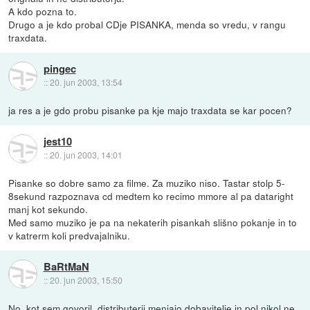
A kdo pozna to.
Drugo a je kdo probal CDje PISANKA, menda so vredu, v rangu
traxdata.
pingec
::
20. jun 2003, 13:54
ja res a je gdo probu pisanke pa kje majo traxdata se kar pocen?
jest10
::
20. jun 2003, 14:01
Pisanke so dobre samo za filme. Za muziko niso. Tastar stolp 5-
8sekund razpoznava cd medtem ko recimo mmore al pa dataright
manj kot sekundo.
Med samo muziko je pa na nekaterih pisankah slišno pokanje in to
v katrerm koli predvajalniku.
BaRtMaN
::
20. jun 2003, 15:50
No, kot sem govoril, distributerji menjajo dobavitelje in pol nikol ne