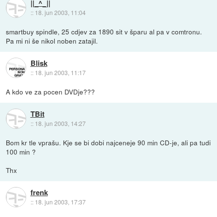
||_^_||
::
18. jun 2003, 11:04
smartbuy spindle, 25 cdjev za 1890 sit v šparu al pa v comtronu.
Pa mi ni še nikol noben zatajil.
Blisk
::
18. jun 2003, 11:17
A kdo ve za pocen DVDje???
TBit
::
18. jun 2003, 14:27
Bom kr tle vprašu. Kje se bi dobi najceneje 90 min CD-je, ali pa tudi
100 min ?
Thx
frenk
::
18. jun 2003, 17:37