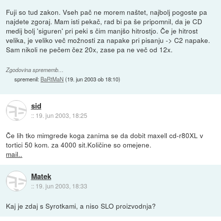
Fuji so tud zakon. Vseh pač ne morem naštet, najbolj pogoste pa
najdete zgoraj. Mam isti pekač, rad bi pa še pripomnil, da je CD
medij bolj 'siguren' pri peki s čim manjšo hitrostjo. Če je hitrost
velika, je veliko več možnosti za napake pri pisanju -> C2 napake.
Sam nikoli ne pečem čez 20x, zase pa ne več od 12x.
Zgodovina sprememb…
spremenil:
BaRtMaN
(
19. jun 2003 ob 18:10
)
sid
::
19. jun 2003, 18:25
Če lih tko mimgrede koga zanima se da dobit maxell cd-r80XL v
tortici 50 kom. za 4000 sit.Količine so omejene.
mail..
Matek
::
19. jun 2003, 18:33
Kaj je zdaj s Syrotkami, a niso SLO proizvodnja?