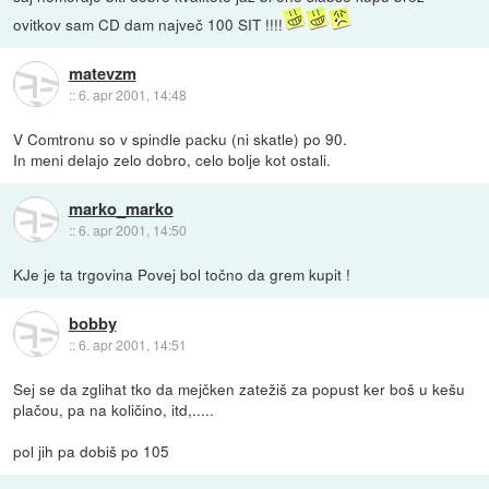
ovitkov sam CD dam največ 100 SIT !!!!
matevzm
::
6. apr 2001, 14:48
V Comtronu so v spindle packu (ni skatle) po 90.
In meni delajo zelo dobro, celo bolje kot ostali.
marko_marko
::
6. apr 2001, 14:50
KJe je ta trgovina Povej bol točno da grem kupit !
bobby
::
6. apr 2001, 14:51
Sej se da zglihat tko da mejčken zatežiš za popust ker boš u kešu
plačou, pa na količino, itd,.....
pol jih pa dobiš po 105