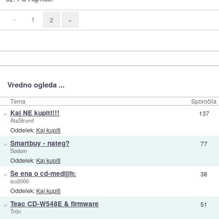
«
1
2
»
Vredno ogleda ...
Tema
Sporočila
»
Kaj NE kupiti!!!
137
AtaStrumf
Oddelek:
Kaj kupiti
»
Smartbuy - nateg?
77
Sodom
Oddelek:
Kaj kupiti
»
Še ena o cd-medijih:
38
iso2000
Oddelek:
Kaj kupiti
»
Teac CD-W548E & firmware
51
Tr0n