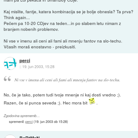
Kaj mislite, fantje, katera kombinacija se je bolje obnesla? Ta prva?
Think again...
Pečem pa 10-20 CDjev na teden...in po slabem letu nimam z
branjem nobenih problemov.
Ni vse v imenu ali ceni ali fami ali mnenju fantov na slo-techu.
Včasih moraš enostavno - preizkusiti.
perci
::
19. jun 2003, 15:28
Ni vse v imenu ali ceni ali fami ali mnenju fantov na slo-techu.
No, če je tako, potem tudi tvoje mnenje ni kaj dosti vredno ;).
Razen, če si punca seveda ;). Hec mora bit
.
Zgodovina sprememb…
spremenil:
perci
(
19. jun 2003 ob 15:28
)
BaRtMaN