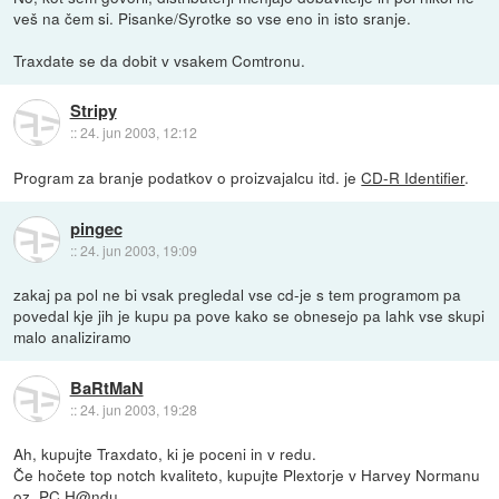
veš na čem si. Pisanke/Syrotke so vse eno in isto sranje.
Traxdate se da dobit v vsakem Comtronu.
Stripy
::
24. jun 2003, 12:12
Program za branje podatkov o proizvajalcu itd. je
CD-R Identifier
.
pingec
::
24. jun 2003, 19:09
zakaj pa pol ne bi vsak pregledal vse cd-je s tem programom pa
povedal kje jih je kupu pa pove kako se obnesejo pa lahk vse skupi
malo analiziramo
BaRtMaN
::
24. jun 2003, 19:28
Ah, kupujte Traxdato, ki je poceni in v redu.
Če hočete top notch kvaliteto, kupujte Plextorje v Harvey Normanu
oz. PC H@ndu.