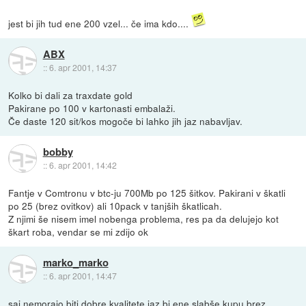
jest bi jih tud ene 200 vzel... če ima kdo....
ABX
::
6. apr 2001, 14:37
Kolko bi dali za traxdate gold
Pakirane po 100 v kartonasti embalaži.
Če daste 120 sit/kos mogoče bi lahko jih jaz nabavljav.
bobby
::
6. apr 2001, 14:42
Fantje v Comtronu v btc-ju 700Mb po 125 šitkov. Pakirani v škatli
po 25 (brez ovitkov) ali 10pack v tanjših škatlicah.
Z njimi še nisem imel nobenga problema, res pa da delujejo kot
škart roba, vendar se mi zdijo ok
marko_marko
::
6. apr 2001, 14:47
saj nemorajo biti dobre kvalitete jaz bi ene slabše kupu brez