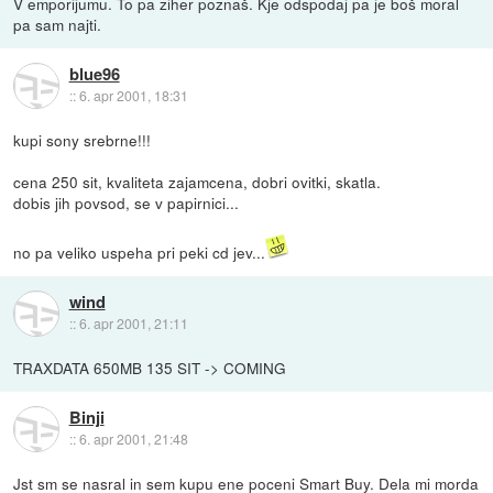
V emporijumu. To pa ziher poznaš. Kje odspodaj pa je boš moral
pa sam najti.
blue96
::
6. apr 2001, 18:31
kupi sony srebrne!!!
cena 250 sit, kvaliteta zajamcena, dobri ovitki, skatla.
dobis jih povsod, se v papirnici...
no pa veliko uspeha pri peki cd jev...
wind
::
6. apr 2001, 21:11
TRAXDATA 650MB 135 SIT -> COMING
Binji
::
6. apr 2001, 21:48
Jst sm se nasral in sem kupu ene poceni Smart Buy. Dela mi morda