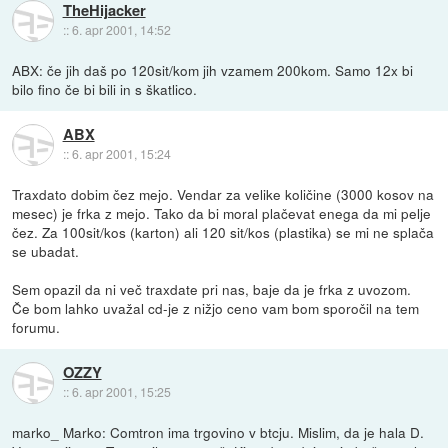
TheHijacker
::
6. apr 2001, 14:52
ABX: če jih daš po 120sit/kom jih vzamem 200kom. Samo 12x bi
bilo fino če bi bili in s škatlico.
ABX
::
6. apr 2001, 15:24
Traxdato dobim čez mejo. Vendar za velike količine (3000 kosov na
mesec) je frka z mejo. Tako da bi moral plačevat enega da mi pelje
čez. Za 100sit/kos (karton) ali 120 sit/kos (plastika) se mi ne splača
se ubadat.
Sem opazil da ni več traxdate pri nas, baje da je frka z uvozom.
Če bom lahko uvažal cd-je z nižjo ceno vam bom sporočil na tem
forumu.
OZZY
::
6. apr 2001, 15:25
marko_ Marko: Comtron ima trgovino v btcju. Mislim, da je hala D.