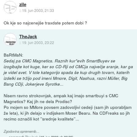
zile
::
19. jun 2003, 21:33
Ok kje so najcenejše traxdate potem dobi ?
TheJack
::
19. jun 2003, 23:22
BaRtMaN:
Sedaj pa CMC Magnetics. Raznih kur*evih SmartBuyev se
izogibajte kot kuge, ker so CD-Rji od CMCja največje sranje, kar ga
je videl svet. V tole kategorijo spada še kup drugih tovarn, katerih
izdelki se tržijo pod imeni Mmore, Digit, Nashua, razni Müller, Big
Bang CDji, Jokerjeve Syrotke...
Nisem ravno strokovnjak, ampak kaj imajo smartbuyi s CMC
Magnetics? Kaj jih ne dela Prodisc?
Po mojem so MMore povsem zadovoljivi cedeji (sam jih uporabljam
že leta), ki jih delajo v indijskem Moser Bearu. Na CDFreaks so jih
recimo označili kot ''srednje kvalitete''...
Zgodovina sprememb…