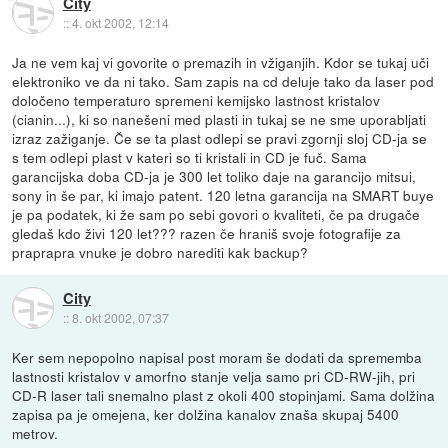
City
::
4. okt 2002, 12:14
Ja ne vem kaj vi govorite o premazih in vžiganjih. Kdor se tukaj uči
elektroniko ve da ni tako. Sam zapis na cd deluje tako da laser pod
določeno temperaturo spremeni kemijsko lastnost kristalov
(cianin...), ki so nanešeni med plasti in tukaj se ne sme uporabljati
izraz zažiganje. Če se ta plast odlepi se pravi zgornji sloj CD-ja se
s tem odlepi plast v kateri so ti kristali in CD je fuč. Sama
garancijska doba CD-ja je 300 let toliko daje na garancijo mitsui,
sony in še par, ki imajo patent. 120 letna garancija na SMART buye
je pa podatek, ki že sam po sebi govori o kvaliteti, če pa drugače
gledaš kdo živi 120 let??? razen če hraniš svoje fotografije za
praprapra vnuke je dobro narediti kak backup?
City
::
8. okt 2002, 07:37
Ker sem nepopolno napisal post moram še dodati da sprememba
lastnosti kristalov v amorfno stanje velja samo pri CD-RW-jih, pri
CD-R laser tali snemalno plast z okoli 400 stopinjami. Sama dolžina
zapisa pa je omejena, ker dolžina kanalov znaša skupaj 5400
metrov.