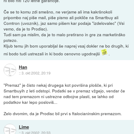
ni bilo niti 120 letne garancije.
Če se to komu zdi smešno, ne verjame ali ima kakršnokoli
pripombo naj piše mail, piše pismo ali pokliče na Smartbuy ali
Comtron (uvoznik), jaz samo pišem kar podaja "izdelovalec" (Vsi
vemo, da je to Prodisc).
Tudi sam pa mislim, da je to malo pretirano in gre za marketinško
potezo.
Kljub temu jih bom uporabljal še naprej vsaj dokler ne bo drugih, ki
mi bodo tudi ustrezali in ki bodo cenovno ugodnejši
.
Han
::
3. okt 2002, 20:19
"Premaz" je čisto nekaj drugega kot površina plošče, ki pri
Smartbuyih z leti odstopi. Podatki se v premaz vžgejo, vendar če
nad tem premazom ni ustrezne odbojne plasti, se lahko od
podatkov kar lepo posloviš...
Zelo dvomim, da je Prodisc bil prvi s ftalocianinskim premazom.
Lime
::
3. okt 2002, 20:33