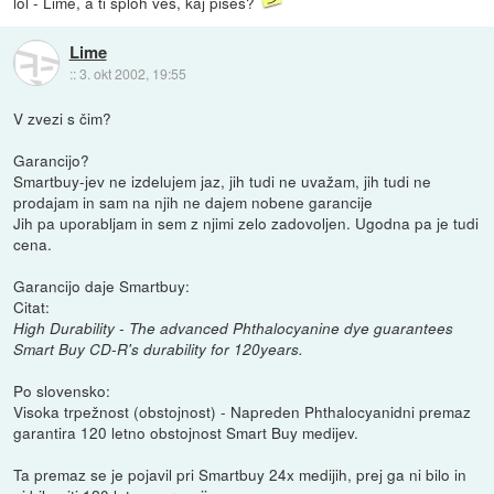
lol - Lime, a ti sploh veš, kaj pišeš?
Lime
::
3. okt 2002, 19:55
V zvezi s čim?
Garancijo?
Smartbuy-jev ne izdelujem jaz, jih tudi ne uvažam, jih tudi ne
prodajam in sam na njih ne dajem nobene garancije
Jih pa uporabljam in sem z njimi zelo zadovoljen. Ugodna pa je tudi
cena.
Garancijo daje Smartbuy:
Citat:
High Durability - The advanced Phthalocyanine dye guarantees
Smart Buy CD-R's durability for 120years.
Po slovensko:
Visoka trpežnost (obstojnost) - Napreden Phthalocyanidni premaz
garantira 120 letno obstojnost Smart Buy medijev.
Ta premaz se je pojavil pri Smartbuy 24x medijih, prej ga ni bilo in