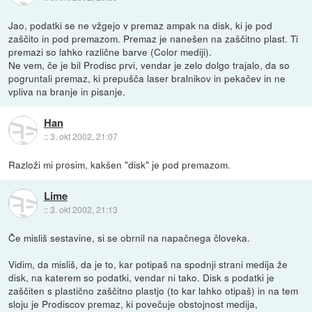
Jao, podatki se ne vžgejo v premaz ampak na disk, ki je pod
zaščito in pod premazom. Premaz je nanešen na zaščitno plast. Ti
premazi so lahko različne barve (Color mediji).
Ne vem, če je bil Prodisc prvi, vendar je zelo dolgo trajalo, da so
pogruntali premaz, ki prepušča laser bralnikov in pekačev in ne
vpliva na branje in pisanje.
Han
::
3. okt 2002, 21:07
Razloži mi prosim, kakšen "disk" je pod premazom.
Lime
::
3. okt 2002, 21:13
Če misliš sestavine, si se obrnil na napačnega človeka.
Vidim, da misliš, da je to, kar potipaš na spodnji strani medija že
disk, na katerem so podatki, vendar ni tako. Disk s podatki je
zaščiten s plastično zaščitno plastjo (to kar lahko otipaš) in na tem
sloju je Prodiscov premaz, ki povečuje obstojnost medija,