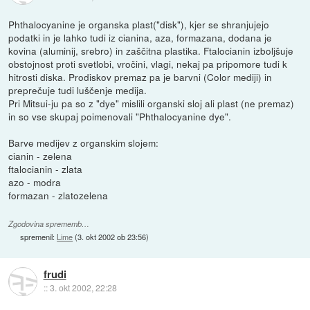
Phthalocyanine je organska plast("disk"), kjer se shranjujejo
podatki in je lahko tudi iz cianina, aza, formazana, dodana je
kovina (aluminij, srebro) in zaščitna plastika. Ftalocianin izboljšuje
obstojnost proti svetlobi, vročini, vlagi, nekaj pa pripomore tudi k
hitrosti diska. Prodiskov premaz pa je barvni (Color mediji) in
preprečuje tudi luščenje medija.
Pri Mitsui-ju pa so z "dye" mislili organski sloj ali plast (ne premaz)
in so vse skupaj poimenovali "Phthalocyanine dye".
Barve medijev z organskim slojem:
cianin - zelena
ftalocianin - zlata
azo - modra
formazan - zlatozelena
Zgodovina sprememb…
spremenil:
Lime
(
3. okt 2002 ob 23:56
)
frudi
::
3. okt 2002, 22:28