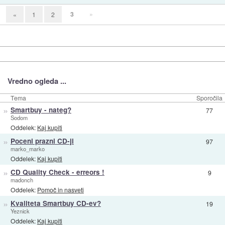
3
»
«
1
2
Vredno ogleda ...
Tema
Sporočila
»
Smartbuy - nateg?
77
Sodom
Oddelek:
Kaj kupiti
»
Poceni prazni CD-ji
97
marko_marko
Oddelek:
Kaj kupiti
»
CD Quality Check - erreors !
9
madonch
Oddelek:
Pomoč in nasveti
»
Kvaliteta Smartbuy CD-ev?
19
Yeznick
Oddelek:
Kaj kupiti