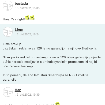
bastadu
::
3. okt 2002, 15:05
Han: Yea right!
Lime
::
3. okt 2002, 16:24
Lime pravi ja.
Jaz tiskam reklamo za 120 letno garancijo na njihove škatlice ja.
Sicer pa še enkrat ponavljam, da se je 120 letna garancija pojavila
z 24x hitrostjo medijev in s phthalocyanilnim premazom, ki naj bi
preprečeval luščenje.
In to pomeni, da eno leto stari Smartbuy-i še NISO imeli te
garancije!
Han
::
3. okt 2002, 19:39