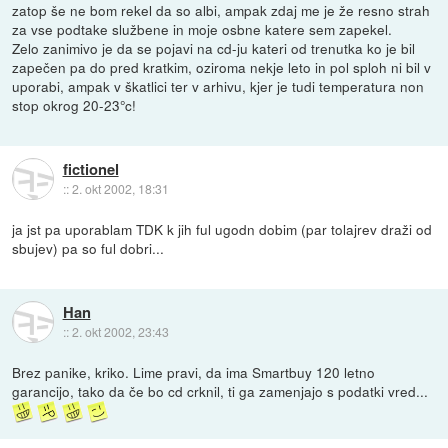
zatop še ne bom rekel da so albi, ampak zdaj me je že resno strah
za vse podtake službene in moje osbne katere sem zapekel.
Zelo zanimivo je da se pojavi na cd-ju kateri od trenutka ko je bil
zapečen pa do pred kratkim, oziroma nekje leto in pol sploh ni bil v
uporabi, ampak v škatlici ter v arhivu, kjer je tudi temperatura non
stop okrog 20-23°c!
fictionel
::
2. okt 2002, 18:31
ja jst pa uporablam TDK k jih ful ugodn dobim (par tolajrev draži od
sbujev) pa so ful dobri...
Han
::
2. okt 2002, 23:43
Brez panike, kriko. Lime pravi, da ima Smartbuy 120 letno
garancijo, tako da če bo cd crknil, ti ga zamenjajo s podatki vred...