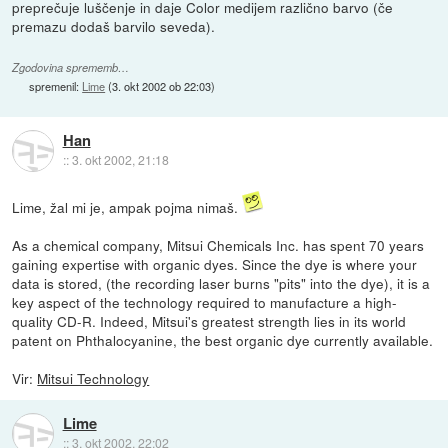
preprečuje luščenje in daje Color medijem različno barvo (če
premazu dodaš barvilo seveda).
Zgodovina sprememb…
spremenil:
Lime
(
3. okt 2002 ob 22:03
)
Han
::
3. okt 2002, 21:18
Lime, žal mi je, ampak pojma nimaš.
As a chemical company, Mitsui Chemicals Inc. has spent 70 years
gaining expertise with organic dyes. Since the dye is where your
data is stored, (the recording laser burns "pits" into the dye), it is a
key aspect of the technology required to manufacture a high-
quality CD-R. Indeed, Mitsui's greatest strength lies in its world
patent on Phthalocyanine, the best organic dye currently available.
Vir:
Mitsui Technology
Lime
::
3. okt 2002, 22:02