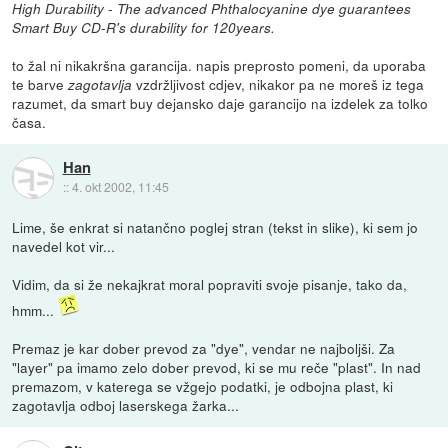
High Durability - The advanced Phthalocyanine dye guarantees
Smart Buy CD-R's durability for 120years.
to žal ni nikakršna garancija. napis preprosto pomeni, da uporaba
te barve
vzdržljivost cdjev, nikakor pa ne moreš iz tega
zagotavlja
razumet, da smart buy dejansko daje garancijo na izdelek za tolko
časa.
Han
::
4. okt 2002, 11:45
Lime, še enkrat si natančno poglej stran (tekst in slike), ki sem jo
navedel kot vir...
Vidim, da si že nekajkrat moral popraviti svoje pisanje, tako da,
hmm...
Premaz je kar dober prevod za "dye", vendar ne najboljši. Za
"layer" pa imamo zelo dober prevod, ki se mu reče "plast". In nad
premazom, v katerega se vžgejo podatki, je odbojna plast, ki
zagotavlja odboj laserskega žarka...