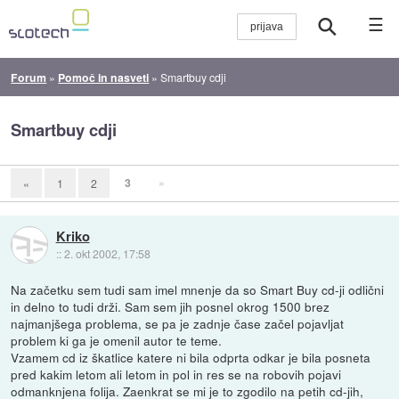
☰
Forum
»
Pomoč in nasveti
»
Smartbuy cdji
Smartbuy cdji
3
»
«
1
2
Kriko
::
2. okt 2002, 17:58
Na začetku sem tudi sam imel mnenje da so Smart Buy cd-ji odlični
in delno to tudi drži. Sam sem jih posnel okrog 1500 brez
najmanjšega problema, se pa je zadnje čase začel pojavljat
problem ki ga je omenil autor te teme.
Vzamem cd iz škatlice katere ni bila odprta odkar je bila posneta
pred kakim letom ali letom in pol in res se na robovih pojavi
odmanknjena folija. Zaenkrat se mi je to zgodilo na petih cd-jih,