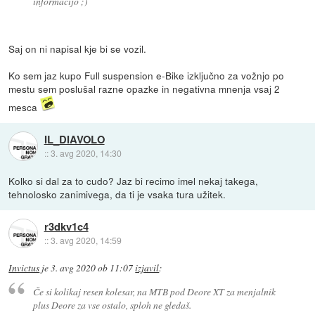
informacijo ;)
Saj on ni napisal kje bi se vozil.
Ko sem jaz kupo Full suspension e-Bike izključno za vožnjo po
mestu sem poslušal razne opazke in negativna mnenja vsaj 2
mesca
IL_DIAVOLO
::
3. avg 2020, 14:30
Kolko si dal za to cudo? Jaz bi recimo imel nekaj takega,
tehnolosko zanimivega, da ti je vsaka tura užitek.
r3dkv1c4
::
3. avg 2020, 14:59
Invictus
je
3. avg 2020 ob 11:07
izjavil
:
Če si kolikaj resen kolesar, na MTB pod Deore XT za menjalnik
plus Deore za vse ostalo, sploh ne gledaš.