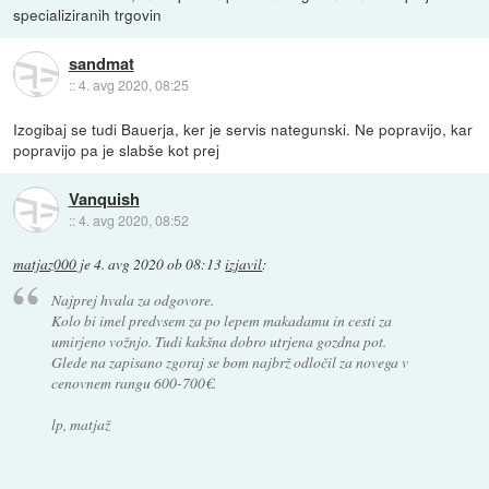
specializiranih trgovin
sandmat
::
4. avg 2020, 08:25
Izogibaj se tudi Bauerja, ker je servis nategunski. Ne popravijo, kar
popravijo pa je slabše kot prej
Vanquish
::
4. avg 2020, 08:52
matjaz000
je
4. avg 2020 ob 08:13
izjavil
:
Najprej hvala za odgovore.
Kolo bi imel predvsem za po lepem makadamu in cesti za
umirjeno vožnjo. Tudi kakšna dobro utrjena gozdna pot.
Glede na zapisano zgoraj se bom najbrž odločil za novega v
cenovnem rangu 600-700€.
lp, matjaž