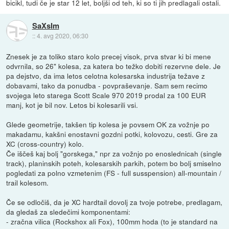
bicikl, tudi če je star 12 let, boljši od teh, ki so ti jih predlagali ostali.
SaXsIm
::
4. avg 2020, 06:30
Znesek je za toliko staro kolo precej visok, prva stvar ki bi mene
odvrnila, so 26" kolesa, za katera bo težko dobiti rezervne dele. Je
pa dejstvo, da ima letos celotna kolesarska industrija težave z
dobavami, tako da ponudba - povpraševanje. Sam sem recimo
svojega leto starega Scott Scale 970 2019 prodal za 100 EUR
manj, kot je bil nov. Letos bi kolesarili vsi.
Glede geometrije, takšen tip kolesa je povsem OK za vožnje po
makadamu, kakšni enostavni gozdni potki, kolovozu, cesti. Gre za
XC (cross-country) kolo.
Če iščeš kaj bolj "gorskega," npr za vožnjo po enoslednicah (single
track), planinskih poteh, kolesarskih parkih, potem bo bolj smiselno
pogledati za polno vzmetenim (FS - full susspension) all-mountain /
trail kolesom.
Če se odločiš, da je XC hardtail dovolj za tvoje potrebe, predlagam,
da gledaš za sledečimi komponentami:
- zračna vilica (Rockshox ali Fox), 100mm hoda (to je standard na