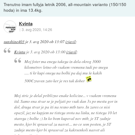
Trenutno imam fullyja letnik 2006, all-mountain varianto (150/150
hoda) in ima 13.4kg.
Kvinta
::
3. avg 2020, 14:26
sunshine403
je
3. avg 2020 ob 13:07
izjavil
:
Kvinta
je
3. avg 2020 ob 13:00
izjavil
:
Moj foter ma enega takega in dela okrog 3000
kilometrov letno ob vsakem vremenu tudi po snegu
..... ti kr kupi onega na bolhi pa daj mu še kakih
500€ zraven zato ker je res tak dober
Moj stric je delal priblizno enake kolicine... v vsakem vremenu
itd. Samo ena stvar se je peljati po vsak dan 3x po mestu gor in
dol, druga stvar je pa iti na resno mtb turo. In zares ce nisi
opazil, jaz ne kupjem ne tistega srota na linku, ne tistega 10 let
starega z bolhe ;) In ko bom kupoval nov mtb, je ST zadnje
mesto, kjer bi spraseval za nasvet.... no ce sem posten, je ST
zadnje mesto kjer bi spraseval za kakrsenkoli nasvet ali