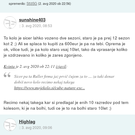
spremenilo:
S53SG
(
2. avg 2020 ob 22:56
)
sunshine403
::
3. avg 2020, 08:53
To kolo je sicer lahko vozeno dve sezoni, staro je pa prej 12 sezon
kot 2 ;) Ali se splaca to kupiti za 600eur je pa na tebi. Oprema je
ok, vilice tudi, je pa kolo staro vsaj 10let, tako da vprasanje koliko
je vzdrzevano in koliko je zares zgonjeno.
Kvinta
je
2. avg 2020 ob 22:11
izjavil
:
Sicer pa ta Ruller firma jaz prvič čujem za to .... za taki denar
dobiš novo kolo recimo nekaj takega
https://www.mojekolo.si/cube-nature-exc...
Recimo nekaj takega kar si predlagal je enih 10 razredov pod tem
kolesom, ki je na bolhi, tudi ce je to na bolhi staro 10let ;)
Highlag
::
3. avg 2020, 09:06