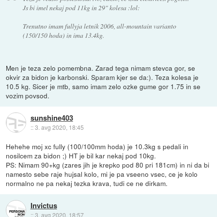
Js bi imel nekaj pod 11kg in 29" kolesa :lol:
Trenutno imam fullyja letnik 2006, all-mountain varianto
(150/150 hoda) in ima 13.4kg.
Men je teza zelo pomembna. Zarad tega nimam stevca gor, se
okvir za bidon je karbonski. Sparam kjer se da:). Teza kolesa je
10.5 kg. Sicer je mtb, samo imam zelo ozke gume gor 1.75 in se
vozim povsod.
sunshine403
::
3. avg 2020, 18:45
Hehehe moj xc fully (100/100mm hoda) je 10.3kg s pedali in
nosilcem za bidon ;) HT je bil kar nekaj pod 10kg.
PS: Nimam 90+kg (zares jih je krepko pod 80 pri 181cm) in ni da bi
namesto sebe raje hujsal kolo, mi je pa vseeno vsec, ce je kolo
normalno ne pa nekaj tezka krava, tudi ce ne dirkam.
Invictus
::
3. avg 2020, 18:57