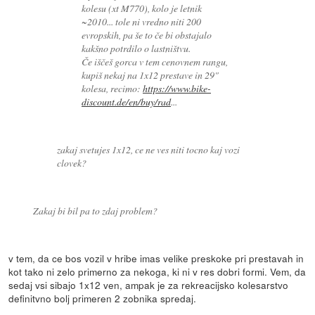
kolesu (xt M770), kolo je letnik
~2010... tole ni vredno niti 200
evropskih, pa še to če bi obstajalo
kakšno potrdilo o lastništvu.
Če iščeš gorca v tem cenovnem rangu,
kupiš nekaj na 1x12 prestave in 29"
kolesa, recimo:
https://www.bike-
discount.de/en/buy/rad
...
zakaj svetujes 1x12, ce ne ves niti tocno kaj vozi
clovek?
Zakaj bi bil pa to zdaj problem?
v tem, da ce bos vozil v hribe imas velike preskoke pri prestavah in
kot tako ni zelo primerno za nekoga, ki ni v res dobri formi. Vem, da
sedaj vsi sibajo 1x12 ven, ampak je za rekreacijsko kolesarstvo
definitvno bolj primeren 2 zobnika spredaj.