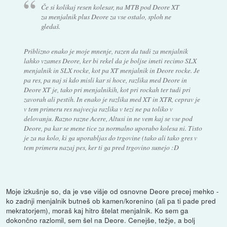
Če si kolikaj resen kolesar, na MTB pod Deore XT
za menjalnik plus Deore za vse ostalo, sploh ne
gledaš.
Priblizno enako je moje mnenje, razen da tudi za menjalnik
lahko vzames Deore, ker bi rekel da je boljse imeti recimo SLX
menjalnik in SLX rocke, kot pa XT menjalnik in Deore rocke. Je
pa res, pa naj si kdo misli kar si hoce, razlika med Deore in
Deore XT je, tako pri menjalnikih, kot pri rockah ter tudi pri
zavorah ali pestih. In enako je razlika med XT in XTR, ceprav je
v tem primeru res najvecja razlika v tezi ne pa toliko v
delovanju. Razno razne Acere, Altusi in ne vem kaj se vse pod
Deore, pa kar se mene tice za normalno uporabo kolesa ni. Tisto
je za na kolo, ki ga uporabljas do trgovine (tako ali tako gres v
tem primeru nazaj pes, ker ti ga pred trgovino sunejo :D
Moje izkušnje so, da je vse višje od osnovne Deore precej mehko -
ko zadnji menjalnik butneš ob kamen/korenino (ali pa ti pade pred
mekratorjem), moraš kaj hitro štelat menjalnik. Ko sem ga
dokončno razlomil, sem šel na Deore. Cenejše, težje, a bolj