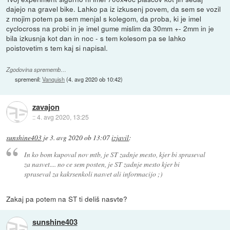
dajejo na gravel bike. Lahko pa iz izkusenj povem, da sem se vozil
z mojim potem pa sem menjal s kolegom, da proba, ki je imel
cyclocross na probi in je imel gume mislim da 30mm +- 2mm in je
bila izkusnja kot dan in noc - s tem kolesom pa se lahko
poistovetim s tem kaj si napisal.
Zgodovina sprememb…
spremenil:
Vanquish
(
4. avg 2020 ob 10:42
)
zavajon
::
4. avg 2020, 13:25
sunshine403
je
3. avg 2020 ob 13:07
izjavil
:
In ko bom kupoval nov mtb, je ST zadnje mesto, kjer bi spraseval
za nasvet.... no ce sem posten, je ST zadnje mesto kjer bi
spraseval za kakrsenkoli nasvet ali informacijo ;)
Zakaj pa potem na ST ti deliš nasvte?
sunshine403