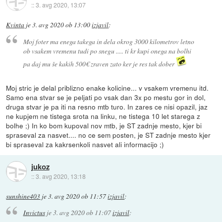
::
3. avg 2020, 13:07
Kvinta
je
3. avg 2020 ob 13:00
izjavil
:
Moj foter ma enega takega in dela okrog 3000 kilometrov letno
ob vsakem vremenu tudi po snegu ..... ti kr kupi onega na bolhi
pa daj mu še kakih 500€ zraven zato ker je res tak dober
Moj stric je delal priblizno enake kolicine... v vsakem vremenu itd.
Samo ena stvar se je peljati po vsak dan 3x po mestu gor in dol,
druga stvar je pa iti na resno mtb turo. In zares ce nisi opazil, jaz
ne kupjem ne tistega srota na linku, ne tistega 10 let starega z
bolhe ;) In ko bom kupoval nov mtb, je ST zadnje mesto, kjer bi
spraseval za nasvet.... no ce sem posten, je ST zadnje mesto kjer
bi spraseval za kakrsenkoli nasvet ali informacijo ;)
jukoz
::
3. avg 2020, 13:18
sunshine403
je
3. avg 2020 ob 11:57
izjavil
:
Invictus
je
3. avg 2020 ob 11:07
izjavil
: