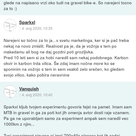
glede na napisano vrzi oko tudi na gravel bike-e. So narejeni tocno
za to :)
Sparkxl
::
4. avg 2020, 10:35
Narejeni so točno za to ja...v svetu marketinga, ker si je pač treba
nekaj na novo zmislit. Realnost pa je, da je vožnja s tem po
makedamu ali bog ne daj gozdni poti grozljivka.
Pred 10 leti sem si za hobi naredil sam nekaj podobnega. Karbon
okvir in karbon trda vilica. Še zdaj imam nočne more ko se
spomnim na vožnjo s tem in sem vsakič zelo srečen, ko gledam
svojo vilico, kako pobira neravnine
Vanquish
::
4. avg 2020, 10:40
Sparkxl kljub tvojem experimentu govoris fejst na pamet. Imam sam
MTB in gravel in ga za poti kot jih omenja avtor dosti raje vzamem.
Pa ga ne uporabljam samo za experiment ampak sem naredil vec
1000km z njim...
Tvoj experiment sigurno ni imel 700x40c plascov kot jih sedaj