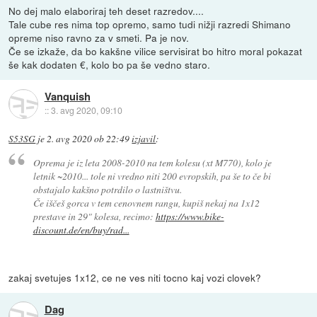
No dej malo elaboriraj teh deset razredov....
Tale cube res nima top opremo, samo tudi nižji razredi Shimano
opreme niso ravno za v smeti. Pa je nov.
Če se izkaže, da bo kakšne vilice servisirat bo hitro moral pokazat
še kak dodaten €, kolo bo pa še vedno staro.
Vanquish
::
3. avg 2020, 09:10
S53SG
je
2. avg 2020 ob 22:49
izjavil
:
Oprema je iz leta 2008-2010 na tem kolesu (xt M770), kolo je
letnik ~2010... tole ni vredno niti 200 evropskih, pa še to če bi
obstajalo kakšno potrdilo o lastništvu.
Če iščeš gorca v tem cenovnem rangu, kupiš nekaj na 1x12
prestave in 29" kolesa, recimo:
https://www.bike-
discount.de/en/buy/rad...
zakaj svetujes 1x12, ce ne ves niti tocno kaj vozi clovek?
Dag