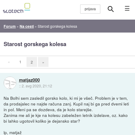
☰
Forum
»
Na cesti
»
Starost gorskega kolesa
Starost gorskega kolesa
«
1
2
»
matjaz000
::
2. avg 2020, 21:12
Na Bolhi sem zasledil gorsko kolo, ki mi je všeč. Problem je v tem,
da prodajalec ne najde računa zanj. Kupil naj bi ga pred dvemi leti
in pol. Meni pa se dozdeva, da je kolo starejše.
Zanima me ali je kje na kolesu zabeležen letnik izdelave, oz. kako
bi lahko ugotovil koliko je dejansko star?
lp, matjaž