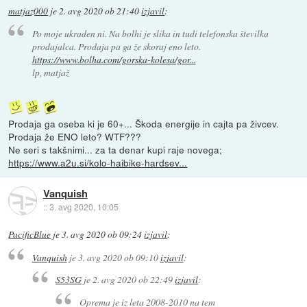
matjaz000
je
2. avg 2020 ob 21:40
izjavil
:
Po moje ukraden ni. Na bolhi je slika in tudi telefonska številka
prodajalca. Prodaja pa ga že skoraj eno leto.
https://www.bolha.com/gorska-kolesa/gor...
lp, matjaž
Prodaja ga oseba ki je 60+... Škoda energije in cajta pa živcev.
Prodaja že ENO leto? WTF???
Ne seri s takšnimi... za ta denar kupi raje novega;
https://www.a2u.si/kolo-haibike-hardsev...
Vanquish
::
3. avg 2020, 10:05
PacificBlue
je
3. avg 2020 ob 09:24
izjavil
:
Vanquish
je
3. avg 2020 ob 09:10
izjavil
:
S53SG
je
2. avg 2020 ob 22:49
izjavil
:
Oprema je iz leta 2008-2010 na tem