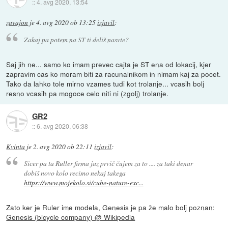
::
4. avg 2020, 13:54
zavajon
je
4. avg 2020 ob 13:25
izjavil
:
Zakaj pa potem na ST ti deliš nasvte?
Saj jih ne... samo ko imam prevec cajta je ST ena od lokacij, kjer
zapravim cas ko moram biti za racunalnikom in nimam kaj za pocet.
Tako da lahko tole mirno vzames tudi kot trolanje... vcasih bolj
resno vcasih pa mogoce celo niti ni (zgolj) trolanje.
GR2
::
6. avg 2020, 06:38
Kvinta
je
2. avg 2020 ob 22:11
izjavil
:
Sicer pa ta Ruller firma jaz prvič čujem za to .... za taki denar
dobiš novo kolo recimo nekaj takega
https://www.mojekolo.si/cube-nature-exc...
Zato ker je Ruler ime modela, Genesis je pa že malo bolj poznan:
Genesis (bicycle company) @ Wikipedia