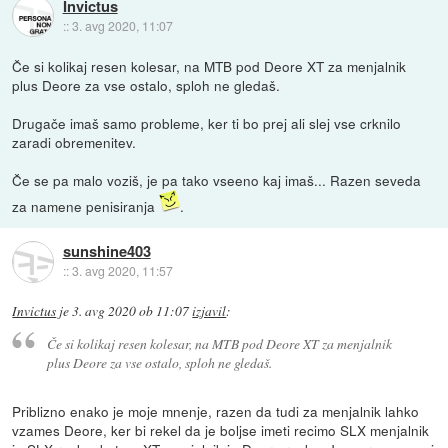
Invictus
::
3. avg 2020, 11:07
Če si kolikaj resen kolesar, na MTB pod Deore XT za menjalnik
plus Deore za vse ostalo, sploh ne gledaš.
Drugače imaš samo probleme, ker ti bo prej ali slej vse crknilo
zaradi obremenitev.
Če se pa malo voziš, je pa tako vseeno kaj imaš... Razen seveda
za namene penisiranja
.
sunshine403
::
3. avg 2020, 11:57
Invictus
je
3. avg 2020 ob 11:07
izjavil
:
Če si kolikaj resen kolesar, na MTB pod Deore XT za menjalnik
plus Deore za vse ostalo, sploh ne gledaš.
Priblizno enako je moje mnenje, razen da tudi za menjalnik lahko
vzames Deore, ker bi rekel da je boljse imeti recimo SLX menjalnik