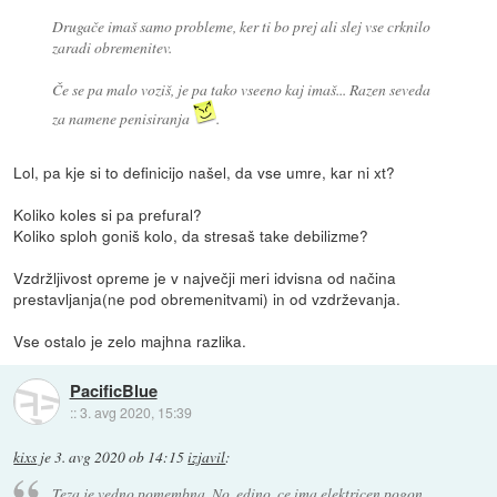
Drugače imaš samo probleme, ker ti bo prej ali slej vse crknilo
zaradi obremenitev.
Če se pa malo voziš, je pa tako vseeno kaj imaš... Razen seveda
za namene penisiranja
.
Lol, pa kje si to definicijo našel, da vse umre, kar ni xt?
Koliko koles si pa prefural?
Koliko sploh goniš kolo, da stresaš take debilizme?
Vzdržljivost opreme je v največji meri idvisna od načina
prestavljanja(ne pod obremenitvami) in od vzdrževanja.
Vse ostalo je zelo majhna razlika.
PacificBlue
::
3. avg 2020, 15:39
kixs
je
3. avg 2020 ob 14:15
izjavil
:
Teza je vedno pomembna. No, edino, ce ima elektricen pogon...