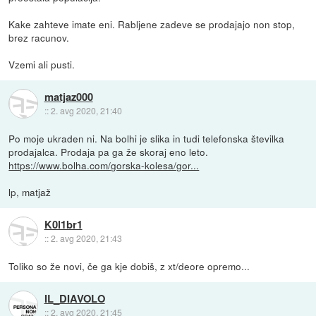
Kake zahteve imate eni. Rabljene zadeve se prodajajo non stop,
brez racunov.
Vzemi ali pusti.
matjaz000
::
2. avg 2020, 21:40
Po moje ukraden ni. Na bolhi je slika in tudi telefonska številka
prodajalca. Prodaja pa ga že skoraj eno leto.
https://www.bolha.com/gorska-kolesa/gor...
lp, matjaž
K0l1br1
::
2. avg 2020, 21:43
Toliko so že novi, če ga kje dobiš, z xt/deore opremo...
IL_DIAVOLO
::
2. avg 2020, 21:45