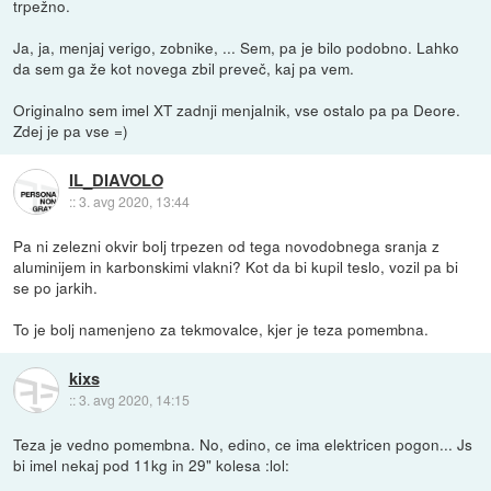
trpežno.
Ja, ja, menjaj verigo, zobnike, ... Sem, pa je bilo podobno. Lahko
da sem ga že kot novega zbil preveč, kaj pa vem.
Originalno sem imel XT zadnji menjalnik, vse ostalo pa pa Deore.
Zdej je pa vse =)
IL_DIAVOLO
::
3. avg 2020, 13:44
Pa ni zelezni okvir bolj trpezen od tega novodobnega sranja z
aluminijem in karbonskimi vlakni? Kot da bi kupil teslo, vozil pa bi
se po jarkih.
To je bolj namenjeno za tekmovalce, kjer je teza pomembna.
kixs
::
3. avg 2020, 14:15
Teza je vedno pomembna. No, edino, ce ima elektricen pogon... Js
bi imel nekaj pod 11kg in 29" kolesa :lol: