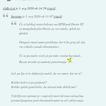
r3dkv1c4
je
3. avg 2020 ob 14:59
izjavil
:
Invictus
je
3. avg 2020 ob 11:07
izjavil
:
Če si kolikaj resen kolesar, na MTB pod Deore XT
za menjalnik plus Deore za vse ostalo, sploh ne
gledaš.
Drugače imaš samo probleme, ker ti bo prej ali slej
vse crknilo zaradi obremenitev.
Če se pa malo voziš, je pa tako vseeno kaj imaš...
Razen seveda za namene penisiranja
.
Lol, pa kje si to definicijo našel, da vse umre, kar ni xt?
Koliko koles si pa prefural?
Koliko sploh goniš kolo, da stresaš take debilizme?
Vzdržljivost opreme je v največji meri idvisna od načina
prestavljanja(ne pod obremenitvami) in od vzdrževanja.