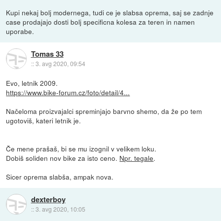
Kupi nekaj bolj modernega, tudi ce je slabsa oprema, saj se zadnje
case prodajajo dosti bolj specificna kolesa za teren in namen
uporabe.
Tomas 33
::
3. avg 2020, 09:54
Evo, letnik 2009.
https://www.bike-forum.cz/foto/detail/4...
Načeloma proizvajalci spreminjajo barvno shemo, da že po tem
ugotoviš, kateri letnik je.
Če mene prašaš, bi se mu izognil v velikem loku.
Dobiš soliden nov bike za isto ceno.
Npr. tegale
.
Sicer oprema slabša, ampak nova.
dexterboy
::
3. avg 2020, 10:05