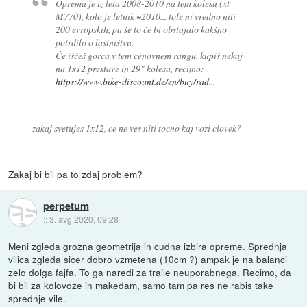
Oprema je iz leta 2008-2010 na tem kolesu (xt
M770), kolo je letnik ~2010... tole ni vredno niti
200 evropskih, pa še to če bi obstajalo kakšno
potrdilo o lastništvu.
Če iščeš gorca v tem cenovnem rangu, kupiš nekaj
na 1x12 prestave in 29" kolesa, recimo:
https://www.bike-discount.de/en/buy/rad
...
zakaj svetujes 1x12, ce ne ves niti tocno kaj vozi clovek?
Zakaj bi bil pa to zdaj problem?
perpetum
::
3. avg 2020, 09:28
Meni zgleda grozna geometrija in cudna izbira opreme. Sprednja
vilica zgleda sicer dobro vzmetena (10cm ?) ampak je na balanci
zelo dolga fajfa. To ga naredi za traile neuporabnega. Recimo, da
bi bil za kolovoze in makedam, samo tam pa res ne rabis take
sprednje vile.