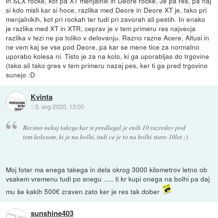
in SLX rocke, kot pa XT menjalnik in Deore rocke. Je pa res, pa naj
si kdo misli kar si hoce, razlika med Deore in Deore XT je, tako pri
menjalnikih, kot pri rockah ter tudi pri zavorah ali pestih. In enako
je razlika med XT in XTR, ceprav je v tem primeru res najvecja
razlika v tezi ne pa toliko v delovanju. Razno razne Acere, Altusi in
ne vem kaj se vse pod Deore, pa kar se mene tice za normalno
uporabo kolesa ni. Tisto je za na kolo, ki ga uporabljas do trgovine
(tako ali tako gres v tem primeru nazaj pes, ker ti ga pred trgovino
sunejo :D
Kvinta
::
3. avg 2020, 13:00
Recimo nekaj takega kar si predlagal je enih 10 razredov pod
tem kolesom, ki je na bolhi, tudi ce je to na bolhi staro 10let ;)
Moj foter ma enega takega in dela okrog 3000 kilometrov letno ob
vsakem vremenu tudi po snegu ..... ti kr kupi onega na bolhi pa daj
mu še kakih 500€ zraven zato ker je res tak dober
sunshine403