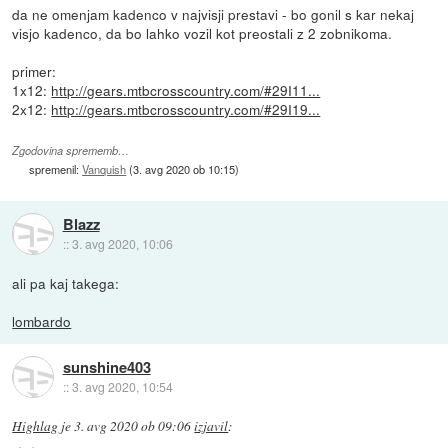
da ne omenjam kadenco v najvisji prestavi - bo gonil s kar nekaj
visjo kadenco, da bo lahko vozil kot preostali z 2 zobnikoma.
primer:
1x12:
http://gears.mtbcrosscountry.com/#29I11...
2x12:
http://gears.mtbcrosscountry.com/#29I19...
Zgodovina sprememb…
spremenil:
Vanquish
(
3. avg 2020 ob 10:15
)
Blazz
::
3. avg 2020, 10:06
ali pa kaj takega:
lombardo
sunshine403
::
3. avg 2020, 10:54
Highlag
je
3. avg 2020 ob 09:06
izjavil
: