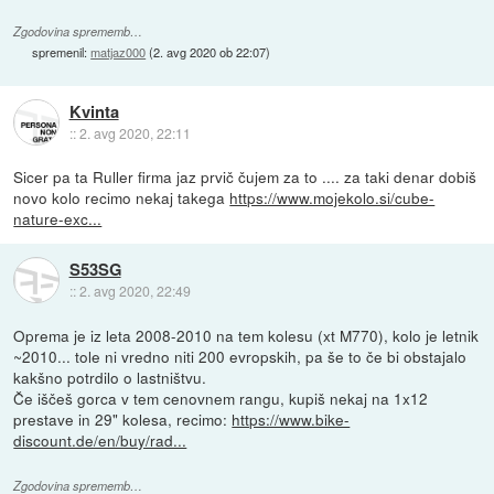
Zgodovina sprememb…
spremenil:
matjaz000
(
2. avg 2020 ob 22:07
)
Kvinta
::
2. avg 2020, 22:11
Sicer pa ta Ruller firma jaz prvič čujem za to .... za taki denar dobiš
novo kolo recimo nekaj takega
https://www.mojekolo.si/cube-
nature-exc...
S53SG
::
2. avg 2020, 22:49
Oprema je iz leta 2008-2010 na tem kolesu (xt M770), kolo je letnik
~2010... tole ni vredno niti 200 evropskih, pa še to če bi obstajalo
kakšno potrdilo o lastništvu.
Če iščeš gorca v tem cenovnem rangu, kupiš nekaj na 1x12
prestave in 29" kolesa, recimo:
https://www.bike-
discount.de/en/buy/rad...
Zgodovina sprememb…