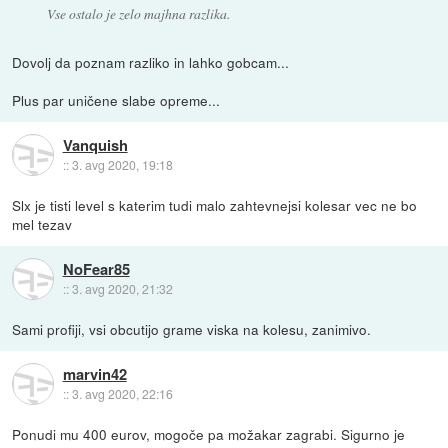
Vse ostalo je zelo majhna razlika.
Dovolj da poznam razliko in lahko gobcam...
Plus par uničene slabe opreme...
Vanquish
::
3. avg 2020, 19:18
Slx je tisti level s katerim tudi malo zahtevnejsi kolesar vec ne bo
mel tezav
NoFear85
::
3. avg 2020, 21:32
Sami profiji, vsi obcutijo grame viska na kolesu, zanimivo.
marvin42
::
3. avg 2020, 22:16
Ponudi mu 400 eurov, mogoče pa možakar zagrabi. Sigurno je