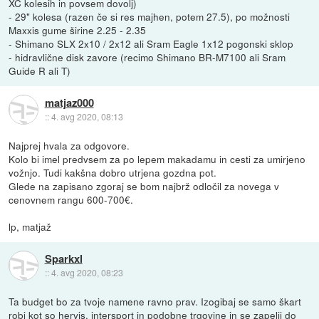
XC kolesih in povsem dovolj)
- 29" kolesa (razen če si res majhen, potem 27.5), po možnosti
Maxxis gume širine 2.25 - 2.35
- Shimano SLX 2x10 / 2x12 ali Sram Eagle 1x12 pogonski sklop
- hidravlične disk zavore (recimo Shimano BR-M7100 ali Sram
Guide R ali T)
matjaz000
::
4. avg 2020, 08:13
Najprej hvala za odgovore.
Kolo bi imel predvsem za po lepem makadamu in cesti za umirjeno
vožnjo. Tudi kakšna dobro utrjena gozdna pot.
Glede na zapisano zgoraj se bom najbrž odločil za novega v
cenovnem rangu 600-700€.
lp, matjaž
Sparkxl
::
4. avg 2020, 08:23
Ta budget bo za tvoje namene ravno prav. Izogibaj se samo škart
robi kot so hervis, intersport in podobne trgovine in se zapelji do