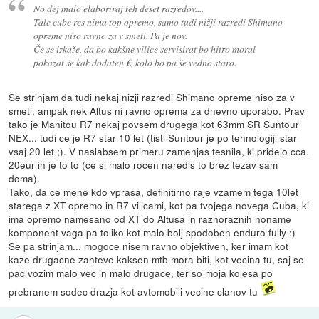
No dej malo elaboriraj teh deset razredov....
Tale cube res nima top opremo, samo tudi nižji razredi Shimano
opreme niso ravno za v smeti. Pa je nov.
Če se izkaže, da bo kakšne vilice servisirat bo hitro moral
pokazat še kak dodaten €, kolo bo pa še vedno staro.
Se strinjam da tudi nekaj nizji razredi Shimano opreme niso za v
smeti, ampak nek Altus ni ravno oprema za dnevno uporabo. Prav
tako je Manitou R7 nekaj povsem drugega kot 63mm SR Suntour
NEX... tudi ce je R7 star 10 let (tisti Suntour je po tehnologiji star
vsaj 20 let ;). V naslabsem primeru zamenjas tesnila, ki pridejo cca.
20eur in je to to (ce si malo rocen naredis to brez tezav sam
doma).
Tako, da ce mene kdo vprasa, definitirno raje vzamem tega 10let
starega z XT opremo in R7 vilicami, kot pa tvojega novega Cuba, ki
ima opremo namesano od XT do Altusa in raznoraznih noname
komponent vaga pa toliko kot malo bolj spodoben enduro fully :)
Se pa strinjam... mogoce nisem ravno objektiven, ker imam kot
kaze drugacne zahteve kaksen mtb mora biti, kot vecina tu, saj se
pac vozim malo vec in malo drugace, ter so moja kolesa po
prebranem sodec drazja kot avtomobili vecine clanov tu