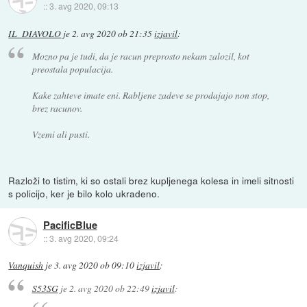
::
3. avg 2020, 09:13
IL_DIAVOLO
je
2. avg 2020 ob 21:35
izjavil
:
Mozno pa je tudi, da je racun preprosto nekam zalozil, kot
preostala populacija.
Kake zahteve imate eni. Rabljene zadeve se prodajajo non stop,
brez racunov.
Vzemi ali pusti.
Razloži to tistim, ki so ostali brez kupljenega kolesa in imeli sitnosti
s policijo, ker je bilo kolo ukradeno.
PacificBlue
::
3. avg 2020, 09:24
Vanquish
je
3. avg 2020 ob 09:10
izjavil
:
S53SG
je
2. avg 2020 ob 22:49
izjavil
: