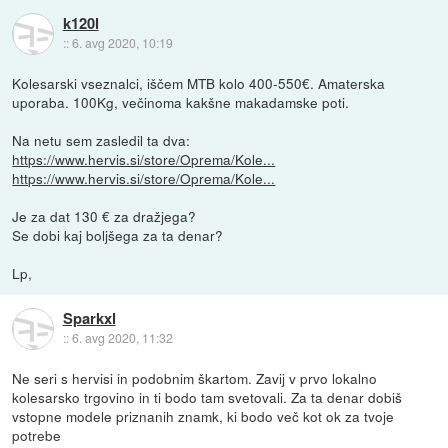
k120l
::
6. avg 2020, 10:19
Kolesarski vseznalci, iščem MTB kolo 400-550€. Amaterska
uporaba. 100Kg, večinoma kakšne makadamske poti.
Na netu sem zasledil ta dva:
https://www.hervis.si/store/Oprema/Kole...
https://www.hervis.si/store/Oprema/Kole...
Je za dat 130 € za dražjega?
Se dobi kaj boljšega za ta denar?
Lp,
Sparkxl
::
6. avg 2020, 11:32
Ne seri s hervisi in podobnim škartom. Zavij v prvo lokalno
kolesarsko trgovino in ti bodo tam svetovali. Za ta denar dobiš
vstopne modele priznanih znamk, ki bodo več kot ok za tvoje
potrebe