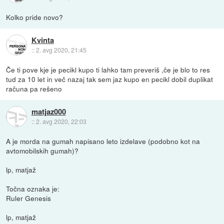
Kolko pride novo?
Kvinta
::
2. avg 2020, 21:45
Če ti pove kje je pecikl kupo ti lahko tam preveriš ,če je blo to res
tud za 10 let in več nazaj tak sem jaz kupo en pecikl dobil duplikat
računa pa rešeno
matjaz000
::
2. avg 2020, 22:03
A je morda na gumah napisano leto izdelave (podobno kot na
avtomobilskih gumah)?
lp, matjaž
Točna oznaka je:
Ruler Genesis
lp, matjaž