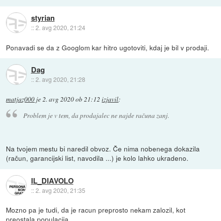
styrian
::
2. avg 2020, 21:24
Ponavadi se da z Googlom kar hitro ugotoviti, kdaj je bil v prodaji.
Dag
::
2. avg 2020, 21:28
matjaz000
je
2. avg 2020 ob 21:12
izjavil
:
Problem je v tem, da prodajalec ne najde računa zanj.
Na tvojem mestu bi naredil obvoz. Če nima nobenega dokazila
(račun, garancijski list, navodila ...) je kolo lahko ukradeno.
IL_DIAVOLO
::
2. avg 2020, 21:35
Mozno pa je tudi, da je racun preprosto nekam zalozil, kot
preostala populacija.