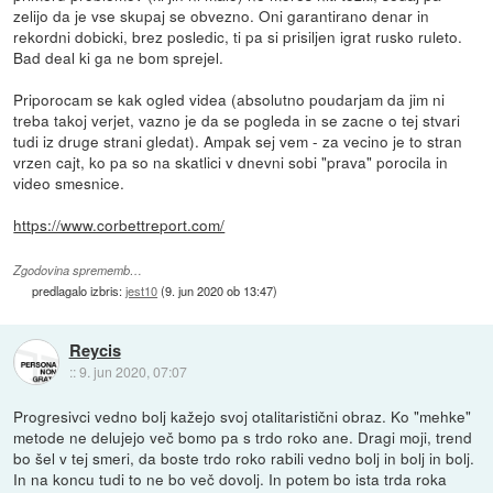
zelijo da je vse skupaj se obvezno. Oni garantirano denar in
rekordni dobicki, brez posledic, ti pa si prisiljen igrat rusko ruleto.
Bad deal ki ga ne bom sprejel.
Priporocam se kak ogled videa (absolutno poudarjam da jim ni
treba takoj verjet, vazno je da se pogleda in se zacne o tej stvari
tudi iz druge strani gledat). Ampak sej vem - za vecino je to stran
vrzen cajt, ko pa so na skatlici v dnevni sobi "prava" porocila in
video smesnice.
https://www.corbettreport.com/
Zgodovina sprememb…
predlagalo izbris:
jest10
(
9. jun 2020 ob 13:47
)
Reycis
::
9. jun 2020, 07:07
Progresivci vedno bolj kažejo svoj otalitaristični obraz. Ko "mehke"
metode ne delujejo več bomo pa s trdo roko ane. Dragi moji, trend
bo šel v tej smeri, da boste trdo roko rabili vedno bolj in bolj in bolj.
In na koncu tudi to ne bo več dovolj. In potem bo ista trda roka