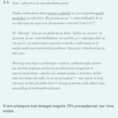
Sem v zdravstvu in sem absolutno proti.
Vsaka oseba mora imeti
pravico odločiti
se zase in potem
nositi
posledice
te odločitve. Pa prosim ne mi "o otrocih/ljudeh, ki se
ne odzivajo na cepivo in jih moramo varovat!!!ena111!!"
Te "obvezne" fore pa ne glede na to kako "dobre za vse nas" so
(prosim, ne mi s tem bullshitom, res mislite, je v ospredju skrb za
vse nas?), so omejevanje osnovne svobode o odločanju in že
mejijo malo na totaliristično psihozo. Sem proti čimerkoli kar je
obvezno.
Povečajo naj raje ozaveščanje o cepivu, izobraževanja staršev
na staršem prijazen način (ne pa fanatičen aroganten in
agresiven pristop v smislu češ, nimate pojma o ničemer, delite
tako kot bomo mi rekli, če ne ste prizadeti!!! - kar starše še bolj
odvrača in kdo jih lahko krivi?) in naj se potem vsak odloči zase
na podlagi pretehtanih možnosti.
S tem pristopom boš dosegel mogoče 70% precepljenost, kar nima
smisla.