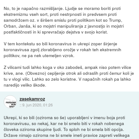
No, to je napačno razmišljanje. Ljudje se moramo boriti proti
ekstremizmu vseh sort, proti nestrpnosti in predvsem proti
samodržcem oz. v širšem smislu proti politikom kot so Trump,
Orban, Janša, ki so mojstri manipuliranja z javnostjo in mojstri
postfaktičnosti in ki sprevračajo dejstva v svojo korist.
V tem kontekstu so bili koronavirus in ukrepi zoper širjenje
koronavirusa zgolj zlorabljeno orožje v rokah teh ekstremnih
politikov, ne pa nek utemeljen vzrok.
Z vilicami tudi lahko koga v oko zabodeš, ampak niso potem vilice
krive, ane. (Obvezno) cepljenje otrok ali odraslih proti čemur koli je
tu v vlogi vilic. Lahko so zelo koristne. V napačnih rokah pa lahko
naredijo veliko škode.
zasekamroz
::
9. jun 2020, 01:26
Ukrepi, ki so bili (oziroma so še) uporabljeni v imenu boja proti
koronavirusu, so nekaj, kar ne bi smelo biti v rokah nobenega
človeka oziroma skupine ljudi. To sploh ne bi smela biti opcija.
Države nimajo oziroma ne bi smele imeti pravice zapreti velikega