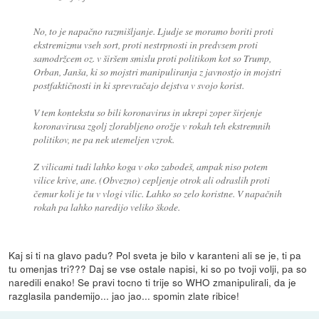
No, to je napačno razmišljanje. Ljudje se moramo boriti proti
ekstremizmu vseh sort, proti nestrpnosti in predvsem proti
samodržcem oz. v širšem smislu proti politikom kot so Trump,
Orban, Janša, ki so mojstri manipuliranja z javnostjo in mojstri
postfaktičnosti in ki sprevračajo dejstva v svojo korist.
V tem kontekstu so bili koronavirus in ukrepi zoper širjenje
koronavirusa zgolj zlorabljeno orožje v rokah teh ekstremnih
politikov, ne pa nek utemeljen vzrok.
Z vilicami tudi lahko koga v oko zabodeš, ampak niso potem
vilice krive, ane. (Obvezno) cepljenje otrok ali odraslih proti
čemur koli je tu v vlogi vilic. Lahko so zelo koristne. V napačnih
rokah pa lahko naredijo veliko škode.
Kaj si ti na glavo padu? Pol sveta je bilo v karanteni ali se je, ti pa
tu omenjas tri??? Daj se vse ostale napisi, ki so po tvoji volji, pa so
naredili enako! Se pravi tocno ti trije so WHO zmanipulirali, da je
razglasila pandemijo... jao jao... spomin zlate ribice!