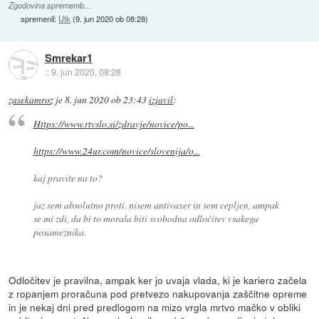
Zgodovina sprememb…
spremenil:
Utk
(
9. jun 2020 ob 08:28
)
Smrekar1
::
9. jun 2020, 08:28
zasekamroz
je
8. jun 2020 ob 23:43
izjavil
:
Https://www.rtvslo.si/zdravje/novice/po...
https://www.24ur.com/novice/slovenija/o...
kaj pravite na to?
jaz sem absolutno proti. nisem antivaxer in sem cepljen, ampak
se mi zdi, da bi to morala biti svobodna odločitev vsakega
posameznika.
Odločitev je pravilna, ampak ker jo uvaja vlada, ki je kariero začela
z ropanjem proračuna pod pretvezo nakupovanja zaščitne opreme
in je nekaj dni pred predlogom na mizo vrgla mrtvo mačko v obliki