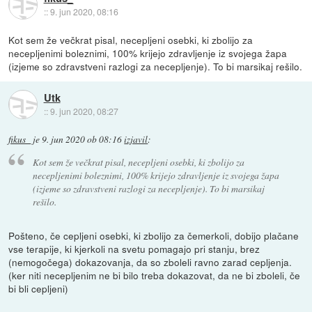
::
9. jun 2020, 08:16
Kot sem že večkrat pisal, necepljeni osebki, ki zbolijo za
necepljenimi boleznimi, 100% krijejo zdravljenje iz svojega žapa
(izjeme so zdravstveni razlogi za necepljenje). To bi marsikaj rešilo.
Utk
::
9. jun 2020, 08:27
fikus_
je
9. jun 2020 ob 08:16
izjavil
:
Kot sem že večkrat pisal, necepljeni osebki, ki zbolijo za
necepljenimi boleznimi, 100% krijejo zdravljenje iz svojega žapa
(izjeme so zdravstveni razlogi za necepljenje). To bi marsikaj
rešilo.
Pošteno, če cepljeni osebki, ki zbolijo za čemerkoli, dobijo plačane
vse terapije, ki kjerkoli na svetu pomagajo pri stanju, brez
(nemogočega) dokazovanja, da so zboleli ravno zarad cepljenja.
(ker niti necepljenim ne bi bilo treba dokazovat, da ne bi zboleli, če
bi bli cepljeni)