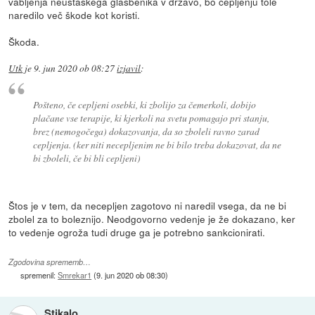
vabljenja neustaškega glasbenika v državo, bo cepljenju tole
naredilo več škode kot koristi.
Škoda.
Utk
je
9. jun 2020 ob 08:27
izjavil
:
Pošteno, če cepljeni osebki, ki zbolijo za čemerkoli, dobijo
plačane vse terapije, ki kjerkoli na svetu pomagajo pri stanju,
brez (nemogočega) dokazovanja, da so zboleli ravno zarad
cepljenja. (ker niti necepljenim ne bi bilo treba dokazovat, da ne
bi zboleli, če bi bli cepljeni)
Štos je v tem, da necepljen zagotovo ni naredil vsega, da ne bi
zbolel za to boleznijo. Neodgovorno vedenje je že dokazano, ker
to vedenje ogroža tudi druge ga je potrebno sankcionirati.
Zgodovina sprememb…
spremenil:
Smrekar1
(
9. jun 2020 ob 08:30
)
Stikalo