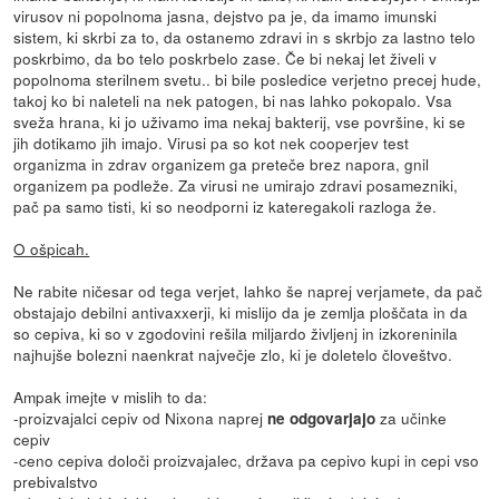
virusov ni popolnoma jasna, dejstvo pa je, da imamo imunski
sistem, ki skrbi za to, da ostanemo zdravi in s skrbjo za lastno telo
poskrbimo, da bo telo poskrbelo zase. Če bi nekaj let živeli v
popolnoma sterilnem svetu.. bi bile posledice verjetno precej hude,
takoj ko bi naleteli na nek patogen, bi nas lahko pokopalo. Vsa
sveža hrana, ki jo uživamo ima nekaj bakterij, vse površine, ki se
jih dotikamo jih imajo. Virusi pa so kot nek cooperjev test
organizma in zdrav organizem ga preteče brez napora, gnil
organizem pa podleže. Za virusi ne umirajo zdravi posamezniki,
pač pa samo tisti, ki so neodporni iz kateregakoli razloga že.
O ošpicah.
Ne rabite ničesar od tega verjet, lahko še naprej verjamete, da pač
obstajajo debilni antivaxxerji, ki mislijo da je zemlja ploščata in da
so cepiva, ki so v zgodovini rešila miljardo življenj in izkoreninila
najhujše bolezni naenkrat največje zlo, ki je doletelo človeštvo.
Ampak imejte v mislih to da:
-proizvajalci cepiv od Nixona naprej
za učinke
ne odgovarjajo
cepiv
-ceno cepiva določi proizvajalec, država pa cepivo kupi in cepi vso
prebivalstvo