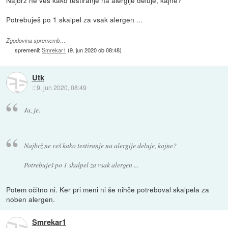
Potrebuješ po 1 skalpel za vsak alergen ...
Zgodovina sprememb…
spremenil:
Smrekar1
(
9. jun 2020 ob 08:48
)
Utk
::
9. jun 2020, 08:49
Ja, je.
Najbrž ne veš kako testiranje na alergije deluje, kajne?
Potrebuješ po 1 skalpel za vsak alergen ...
Potem očitno ni. Ker pri meni ni še nihče potreboval skalpela za
noben alergen.
Smrekar1