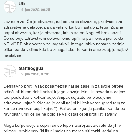
Utk
::
9. jun 2020, 06:25
Jaz sem za. Če je obvezno, naj bo zares obvezno, predvsem za
zdravstvene delavce, pa da vidimo kaj bo nastalo iz tega. Zdaj je
napol obvezno, ker je obvezno, lahko se pa izogneš brez kazni.
Če se bojo zdravstveni delavci temu uprli, je pa menda jasno, da
NE MORE bit obvezno za kogarkoli. Iz tega lahko nastane zadnja
bitka, pa da vidimo kdo bo zmagal...ker to kar imamo zdaj, je najbrž
najslabše.
tsatthoggua
::
9. jun 2020, 07:01
Definitivno proti. Vsak posameznik naj se zase in za svoje otroke
odloči ali bi rad dobil nekaj tujega v svoje telo - in seveda sprejme
tudi posledice v kolikor bojo. Ampak sej zato pa placujemo
zdravstvo kajne? Kdor se je cepil naj bi bil itak varen (pred tem za
kar se ravnokar cepil kajne?). Kaj potem zganja paniko, kot da bo
ravnokar umrl ce se ne bojo se vsi ostali cepli proti isti stvari?
Mega korporacije s cepivi so se lepo najprej zavarovale da jih v
primeru problemov (ki jih ni malo) ne mores niti toziti, sedaj pa