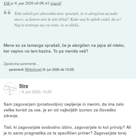
Utk
je
9. jun 2020 ob 08:41
izjavil
:
Tebe nikoli pri zdravniku niso vprašali, če si alergičen na neke
snovi, za katere nisi še niti slišal? Kako naj bi sploh vedel, da si?
Naj te testirajo na vse tisto, če so džeki...
Mene so za tamavga vprašali, če je alergičen na jajca ali mleko,
ker cepivo na tem bazira. To pa menda veš?
Zgodovina sprememb…
spremenil:
WhiteAngel
(
9. jun 2020 ob 10:25
)
Stra
::
9. jun 2020, 10:25
Sam zagovarjam (prostovoljno) cepljenje in menim, da ima zelo
velike koristi za vse, je en od najboljših izumov za človeško
zdravje.
Tisti, ki zagovarjate svobodno izbiro, zagovarjate to kot princip? Ali
je to samo pragmatika za ta specifičen primer? Zagovarjate torej