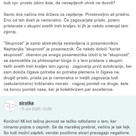
tudi npr. prosto izbiro šole, da necepljenih otrok ne dovoli?
Samo dva načina ima država za cepljenje. Prostovoljno ali prisilno.
Eno od teh dveh je nemoralno. Če zagovarjate prisilo, potem
pristanete v skupini svetih treh kraljev, ki jih je nekdo omenjal tam
zgoraj.
"Skupnost" je samo abstrakcija sestavljena iz posameznikov.
Najmanjša "skupnost" je posameznik. Če nekdo določi "korist
skupnosti", obenem pa enega posameznika izloči iz te "skupnosti",
se samookliče za philosopher kinga in s tem pristane v skupini
tistih svetih treh kraljev tam zgoraj - zagovarja prvič avtokracijo, ker
sam določa čigave potrebe so potrebe plemena in čigave ne,
drugič prisilo, prisila pa je nemoralna in tretjič zagovarja tudi
(sekularizirano) krščansko moralo - najprej pomisli na druge, šele
na koncu pomisli nase, kar je kolektivizem par excellence.
sirotka
::
9. jun 2020, 10:26
Končno! Mi kot laična javnost se težko odločamo o tem, ker
nimamo pojma o cepivih. Se da marsikaj prebrat, večina je tak fejk.
So tudi možni zapleti, vendar pozitivne stvari prevagajo negativne.