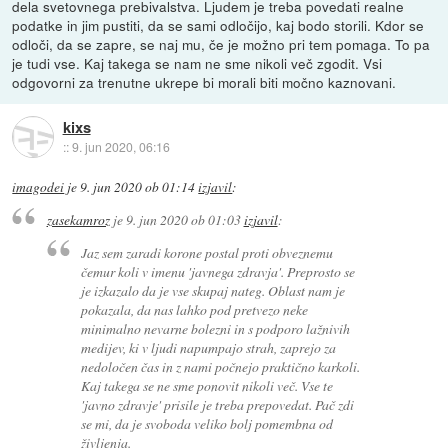
dela svetovnega prebivalstva. Ljudem je treba povedati realne
podatke in jim pustiti, da se sami odločijo, kaj bodo storili. Kdor se
odloči, da se zapre, se naj mu, če je možno pri tem pomaga. To pa
je tudi vse. Kaj takega se nam ne sme nikoli več zgodit. Vsi
odgovorni za trenutne ukrepe bi morali biti močno kaznovani.
kixs
::
9. jun 2020, 06:16
imagodei
je
9. jun 2020 ob 01:14
izjavil
:
zasekamroz
je
9. jun 2020 ob 01:03
izjavil
:
Jaz sem zaradi korone postal proti obveznemu
čemur koli v imenu 'javnega zdravja'. Preprosto se
je izkazalo da je vse skupaj nateg. Oblast nam je
pokazala, da nas lahko pod pretvezo neke
minimalno nevarne bolezni in s podporo lažnivih
medijev, ki v ljudi napumpajo strah, zaprejo za
nedoločen čas in z nami počnejo praktično karkoli.
Kaj takega se ne sme ponovit nikoli več. Vse te
'javno zdravje' prisile je treba prepovedat. Pač zdi
se mi, da je svoboda veliko bolj pomembna od
življenja.