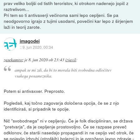
prav veliko boljši od tistih teroristov, ki otrokom nadenejo jopič z
raztrelivom...
Pri tem so ti antivaxerji večinoma sami lepo cepljeni. Se pa
neodgovorno igrajo z tujimi usodami, povečini kar lepo z širjenjem
laži in teorij zarote.
imagodei
::
9. jun 2020, 00:34
zasekamroz
je
8. jun 2020 ob 23:43
izjavil
:
ampak se mi zdi, da bi to morala biti svobodna odločitev
vsakega posameznika.
Potem si antivaxxer. Preprosto.
Pogledaš, kaj točno zagovarja določena opcija, če se z njo
identificiraš, si pripadnik te opcije.
Nič "svobodnega" ni v cepljenju. Če je folk discipliniran, se država
"pretvarja", da je cepljenje prostovoljno. Če se razpase preveč
odklonov, če starši nasedajo propagandi in ne cepijo več otrok, če
se pojavijo izbruhi (otroških) bolezni in je ogroženo javno zdravje -