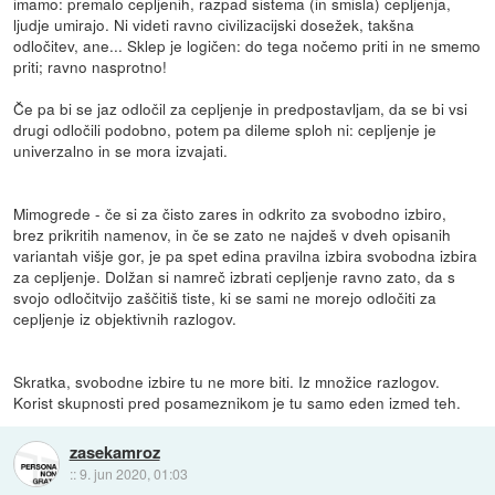
imamo: premalo cepljenih, razpad sistema (in smisla) cepljenja,
ljudje umirajo. Ni videti ravno civilizacijski dosežek, takšna
odločitev, ane... Sklep je logičen: do tega nočemo priti in ne smemo
priti; ravno nasprotno!
Če pa bi se jaz odločil za cepljenje in predpostavljam, da se bi vsi
drugi odločili podobno, potem pa dileme sploh ni: cepljenje je
univerzalno in se mora izvajati.
Mimogrede - če si za čisto zares in odkrito za svobodno izbiro,
brez prikritih namenov, in če se zato ne najdeš v dveh opisanih
variantah višje gor, je pa spet edina pravilna izbira svobodna izbira
za cepljenje. Dolžan si namreč izbrati cepljenje ravno zato, da s
svojo odločitvijo zaščitiš tiste, ki se sami ne morejo odločiti za
cepljenje iz objektivnih razlogov.
Skratka, svobodne izbire tu ne more biti. Iz množice razlogov.
Korist skupnosti pred posameznikom je tu samo eden izmed teh.
zasekamroz
::
9. jun 2020, 01:03