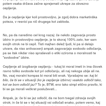
potem vsaka država začne sprejemati ukrepe za obvezno
cepljenje.
Da je cepljenje kjer koli prostovoljno, je zgolj dobra marketinška
poteza, v resnici pa nič drugega kot zabloda.
No, pa da naredimo cel krog nazaj: če nekdo zagovarja prosto
izbiro in prostovoljno cepljenje, je to skoraj 100% zato, ker sam
svojih otrok ne bi cepil. Tisti majhen delež ljudi, ki pa si delajo
utvare, da niso antivaxxerji ampak zagovarjajo svobodo odločanja,
pa se itak nikdar niso spraševali o etiki oziroma o moralnosti te
"svobodne" izbire.
Cepljenje ali izogibanje cepljenju - tukaj bi moral imeti in ima človek
ravno toliko svobode kot pri odločanju, ali naj nekoga ubije ali ne.
No, vsaj moralni kompas bi moral biti enak. Vprašajmo se:
kaj bi
bilo, če bi se v situaciji (ko je cepljenje izbirno) vsakdo odločil tako,
To je, BTW, eno tako simpl etično pravilo, ki
kot se bom odločil jaz?
bi se ga morali večkrat posluževati...
Ampak, ja: če bi se jaz odločil, da ne bom tvegal zdravja svojih
otrok; in če bi se v tej situaciji vsi odločali enako, potem vemo, kaj