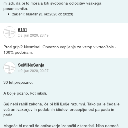
mi zdi, da bi to morala biti svobodna odločitev vsakega
posameznika.
zaklenil:
bluefish
(
3. okt 2020 ob 20:23
)
6151
::
8. jun 2020, 23:49
Proti gripi? Nesmisel. Obvezno cepljenje za vstop v vrtec/šole -
100% podpiram.
SeMiNeSanja
::
9. jun 2020, 00:27
30 let prepozno.
A bolje pozno, kot nikoli.
Saj nebi rabili zakona, če bi bili ljudje razumni. Tako pa je čedalje
več antivaxerjev in podobnih idiotov, precepljenost pa pada in
pada.
Mogoče bi morali še antivaxerje izenačiti z teroristi. Niso namreč