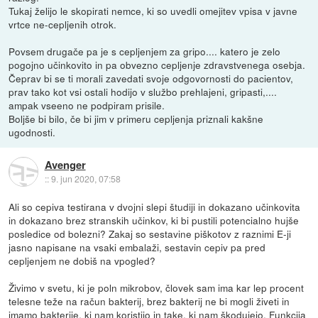
Tukaj želijo le skopirati nemce, ki so uvedli omejitev vpisa v javne
vrtce ne-cepljenih otrok.
Povsem drugače pa je s cepljenjem za gripo.... katero je zelo
pogojno učinkovito in pa obvezno cepljenje zdravstvenega osebja.
Čeprav bi se ti morali zavedati svoje odgovornosti do pacientov,
prav tako kot vsi ostali hodijo v službo prehlajeni, gripasti,....
ampak vseeno ne podpiram prisile.
Boljše bi bilo, če bi jim v primeru cepljenja priznali kakšne
ugodnosti.
Avenger
::
9. jun 2020, 07:58
Ali so cepiva testirana v dvojni slepi študiji in dokazano učinkovita
in dokazano brez stranskih učinkov, ki bi pustili potencialno hujše
posledice od bolezni? Zakaj so sestavine piškotov z raznimi E-ji
jasno napisane na vsaki embalaži, sestavin cepiv pa pred
cepljenjem ne dobiš na vpogled?
Živimo v svetu, ki je poln mikrobov, človek sam ima kar lep procent
telesne teže na račun bakterij, brez bakterij ne bi mogli živeti in
imamo bakterije, ki nam koristijo in take, ki nam škodujejo. Funkcija