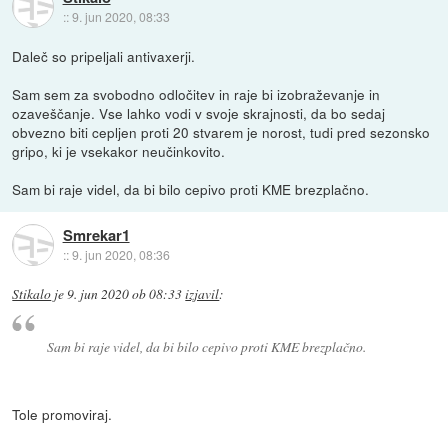
::
9. jun 2020, 08:33
Daleč so pripeljali antivaxerji.
Sam sem za svobodno odločitev in raje bi izobraževanje in
ozaveščanje. Vse lahko vodi v svoje skrajnosti, da bo sedaj
obvezno biti cepljen proti 20 stvarem je norost, tudi pred sezonsko
gripo, ki je vsekakor neučinkovito.
Sam bi raje videl, da bi bilo cepivo proti KME brezplačno.
Smrekar1
::
9. jun 2020, 08:36
Stikalo
je
9. jun 2020 ob 08:33
izjavil
:
Sam bi raje videl, da bi bilo cepivo proti KME brezplačno.
Tole promoviraj.