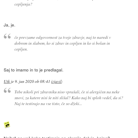
cepljenja?
Ja, je.
če prevzame odgovornost za tvoje zdravje, naj to naredi v
dobrem in slabem, ko si zdrav in cepljen in ko si bolan in
cepljen.
Saj to imamo in to je predlagal.
Utk
je
9. jun 2020 ob 08:41
izjavil
:
Tebe nikoli pri zdravniku niso vprašali, če si alergičen na neke
snovi, za katere nisi še niti slišal? Kako naj bi sploh vedel, da si?
Naj te testirajo na vse tisto, če so džeki...
Najbrž ne veš kako testiranje na alergije deluje, kajne?