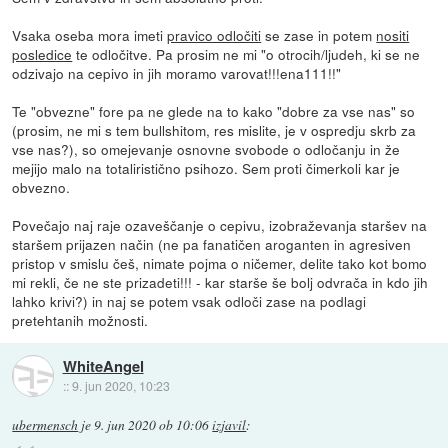
Vsaka oseba mora imeti
pravico odločiti
se zase in potem
nositi
posledice
te odločitve. Pa prosim ne mi "o otrocih/ljudeh, ki se ne
odzivajo na cepivo in jih moramo varovat!!!ena111!!"
Te "obvezne" fore pa ne glede na to kako "dobre za vse nas" so
(prosim, ne mi s tem bullshitom, res mislite, je v ospredju skrb za
vse nas?), so omejevanje osnovne svobode o odločanju in že
mejijo malo na totaliristično psihozo. Sem proti čimerkoli kar je
obvezno.
Povečajo naj raje ozaveščanje o cepivu, izobraževanja staršev na
staršem prijazen način (ne pa fanatičen aroganten in agresiven
pristop v smislu češ, nimate pojma o ničemer, delite tako kot bomo
mi rekli, če ne ste prizadeti!!! - kar starše še bolj odvrača in kdo jih
lahko krivi?) in naj se potem vsak odloči zase na podlagi
pretehtanih možnosti.
WhiteAngel
::
9. jun 2020, 10:23
ubermensch
je
9. jun 2020 ob 10:06
izjavil
: