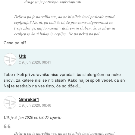
druge ga je potrebno sankcionirati.
Država pa je naredila vse, da ne bi nihče imel posledic zarad
cepljenja? Ne, ni, pa tudi če bi, če prevzame odgovornost za
tvoje zdravje, naj to naredi v dobrem in slabem, ko si zdrav in
cepljen in ko si bolan in cepljen. Ne pa nekaj na pol.
Česa pa ni?
Utk
::
9. jun 2020, 08:41
Tebe nikoli pri zdravniku niso vprašali, če si alergičen na neke
snovi, za katere nisi še niti slišal? Kako naj bi sploh vedel, da si?
Naj te testirajo na vse tisto, če so džeki...
Smrekar1
::
9. jun 2020, 08:46
Utk
je
9. jun 2020 ob 08:37
izjavil
:
Država pa je naredila vse, da ne bi nihče imel posledic zarad