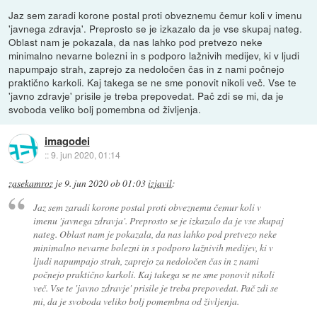
Jaz sem zaradi korone postal proti obveznemu čemur koli v imenu
'javnega zdravja'. Preprosto se je izkazalo da je vse skupaj nateg.
Oblast nam je pokazala, da nas lahko pod pretvezo neke
minimalno nevarne bolezni in s podporo lažnivih medijev, ki v ljudi
napumpajo strah, zaprejo za nedoločen čas in z nami počnejo
praktično karkoli. Kaj takega se ne sme ponovit nikoli več. Vse te
'javno zdravje' prisile je treba prepovedat. Pač zdi se mi, da je
svoboda veliko bolj pomembna od življenja.
imagodei
::
9. jun 2020, 01:14
zasekamroz
je
9. jun 2020 ob 01:03
izjavil
:
Jaz sem zaradi korone postal proti obveznemu čemur koli v
imenu 'javnega zdravja'. Preprosto se je izkazalo da je vse skupaj
nateg. Oblast nam je pokazala, da nas lahko pod pretvezo neke
minimalno nevarne bolezni in s podporo lažnivih medijev, ki v
ljudi napumpajo strah, zaprejo za nedoločen čas in z nami
počnejo praktično karkoli. Kaj takega se ne sme ponovit nikoli
več. Vse te 'javno zdravje' prisile je treba prepovedat. Pač zdi se
mi, da je svoboda veliko bolj pomembna od življenja.