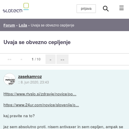
☰
Forum
»
Loža
»
Uvaja se obvezno cepljenje
Uvaja se obvezno cepljenje
««
«
1
/ 10
»
»»
zasekamroz
::
8. jun 2020, 23:43
Https://www.rtvslo.si/zdravje/novice/po...
https://www.24ur.com/novice/slovenija/o...
kaj pravite na to?
jaz sem absolutno proti. nisem antivaxer in sem cepljen, ampak se