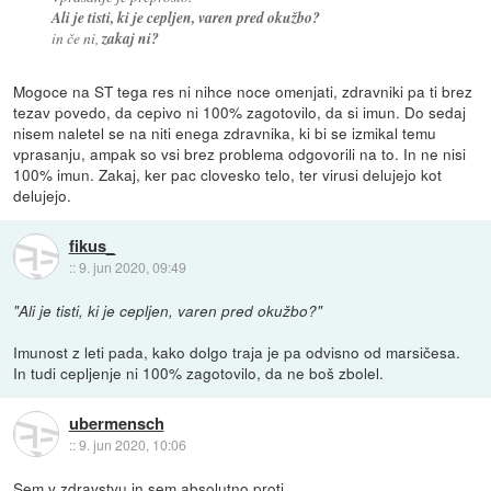
Ali je tisti, ki je cepljen, varen pred okužbo?
in če ni,
zakaj ni?
Mogoce na ST tega res ni nihce noce omenjati, zdravniki pa ti brez
tezav povedo, da cepivo ni 100% zagotovilo, da si imun. Do sedaj
nisem naletel se na niti enega zdravnika, ki bi se izmikal temu
vprasanju, ampak so vsi brez problema odgovorili na to. In ne nisi
100% imun. Zakaj, ker pac clovesko telo, ter virusi delujejo kot
delujejo.
fikus_
::
9. jun 2020, 09:49
"Ali je tisti, ki je cepljen, varen pred okužbo?"
Imunost z leti pada, kako dolgo traja je pa odvisno od marsičesa.
In tudi cepljenje ni 100% zagotovilo, da ne boš zbolel.
ubermensch
::
9. jun 2020, 10:06
Sem v zdravstvu in sem absolutno proti.