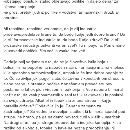
-obstajajo lobisti, ki stalno obletavajo politike in dajejo denar za
njihove kampanje
-je prost pretok ljudi iz politike v vodstvo farmacevtskih družb ali
obratno
Ali resnično, resnično verjamete, da je cilj industrije
pridelave/predelave hrane to, da bodo ljudje jedli dobro hrano? Da
je cilj farmacevtske industrije to, da bodo ljudje zdravi? Da je cilj
orožarske industrije ustvariti varen svet? Tu ni payoffa. Pomembno
je ustvariti dobiček, čim več in vsako leto več.
Čedalje bolj verjamem v to, da se je človeštvo lotilo boja z
boleznimi na popolnoma napačen način. Farmacijo imamo v telesu,
ki je sposobno samozdravljenja, ampak le če ima dobre pogoje za
to. Če so življenjski pogoji slabi, če živimo v konstantnem stresu, s
slabo hrano, s premalo počitka z vnašanjem preveč strupov
postanemo lahek plen virusom in bakterijam. Vse napore bi moral
vložit v to, da vsak posameznik v sebi teži k ravnovesju in poskrbi
za svoje zdravje. Alkohol in tobak sta znana strupa in kaj je
naredila država? Obdavčila jih je. Denar v zameno za
zastrupljanje? Še vedno je dovoljen sladkor, ki bi moral spadat pod
strupe, ne hrano, pa ga najdemo povsod, tudi v kislih kumaricah.
Na drugi strani pa je strogo prepovedana indijska konoplja, ki za
razliko od alkohola, tobaka in kave ne pozna predoziranja. Ni