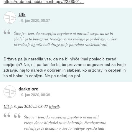
https://pubmed.ncbi.nlm.nih.gov/2288501...
Utk
::
9. jun 2020, 08:37
Štos je v tem, da necepljen zagotovo ni naredil vsega, da ne bi
zbolel za to boleznijo. Neodgovorno vedenje je že dokazano, ker
to vedenje ogroža tudi druge ga je potrebno sankcionirati.
Država pa je naredila vse, da ne bi nihče imel posledic zarad
cepljenja? Ne, ni, pa tudi če bi, če prevzame odgovornost za tvoje
zdravje, naj to naredi v dobrem in slabem, ko si zdrav in cepljen in
ko si bolan in cepljen. Ne pa nekaj na pol.
darkolord
::
9. jun 2020, 08:39
Utk
je
9. jun 2020 ob 08:37
izjavil
:
Štos je v tem, da necepljen zagotovo ni naredil
vsega, da ne bi zbolel za to boleznijo. Neodgovorno
vedenje je že dokazano, ker to vedenje ogroža tudi