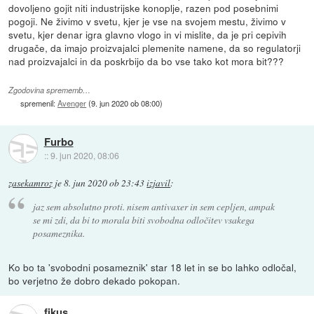
dovoljeno gojit niti industrijske konoplje, razen pod posebnimi
pogoji. Ne živimo v svetu, kjer je vse na svojem mestu, živimo v
svetu, kjer denar igra glavno vlogo in vi mislite, da je pri cepivih
drugače, da imajo proizvajalci plemenite namene, da so regulatorji
nad proizvajalci in da poskrbijo da bo vse tako kot mora bit???
Zgodovina sprememb…
spremenil:
Avenger
(
9. jun 2020 ob 08:00
)
Furbo
::
9. jun 2020, 08:06
zasekamroz
je
8. jun 2020 ob 23:43
izjavil
:
jaz sem absolutno proti. nisem antivaxer in sem cepljen, ampak
se mi zdi, da bi to morala biti svobodna odločitev vsakega
posameznika.
Ko bo ta 'svobodni posameznik' star 18 let in se bo lahko odločal,
bo verjetno že dobro dekado pokopan.
fikus_