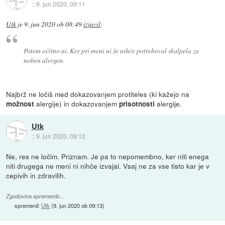
::
9. jun 2020, 09:11
Utk
je
9. jun 2020 ob 08:49
izjavil
:
Potem očitno ni. Ker pri meni ni še nihče potreboval skalpela za
noben alergen.
Najbrž ne ločiš med dokazovanjem protiteles (ki kažejo na
alergije) in dokazovanjem
alergije.
možnost
prisotnosti
Utk
::
9. jun 2020, 09:12
Ne, res ne ločim. Priznam. Je pa to nepomembno, ker niti enega
niti drugega ne meni ni nihče izvajal. Vsaj ne za vse tisto kar je v
cepivih in zdravilih.
Zgodovina sprememb…
spremenil:
Utk
(
9. jun 2020 ob 09:13
)