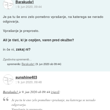
Barakuda1
::
9. jun 2020, 09:44
Je pa tu še eno zelo pomebno vprašanje, na katerega se nerado
odgovarja.
Vprašanje je preprosto.
Ali je tisti, ki je cepljen, varen pred okužbo?
in če ni,
zakaj ni?
Zgodovina sprememb…
spremenilo:
Barakuda1
(
9. jun 2020 ob 09:44
)
sunshine403
::
9. jun 2020, 09:48
Barakuda1
je
9. jun 2020 ob 09:44
izjavil
:
Je pa tu še eno zelo pomebno vprašanje, na katerega se nerado
odgovarja.
Vprašanje je preprosto.