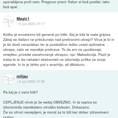
uporabljena proti vam. Pregovor pravi: Kakor si boš postlal, tako
boš spal.
Magic1
::
9. jun 2020, 07:17
Koliko je enostavno bit general po bitki. Sej je bila le mala gripica.
Zakaj se Italiani ne pritožunejo nad pretiranimi ukrepi? Virus je bi in
je še dosti neraziskan ter je posledično težko uvest optimalne
ukrepe, zato se marsikje pretirava. To da eni ne upoštevajo
omejitev, privede zaostrovanje ukrepov, npr. Makedonija. Pazit je
treba le to da nekateri ekstremisti ne izkoristijo prilike za svoje
agende. In to je lahko pot v anarhijo, ali diktaturo.
mitjau
::
9. jun 2020, 07:36
Pa kaj je z vami folk?
CEPLJENJE otrok je že sedaj OBVEZNO. In ta cepiva so
izkoreninila marsikatero otroško bolezen. Dokazano.
Če so otroci necepljeni, je moral za to biti kar dober zdravstveni
razlog.