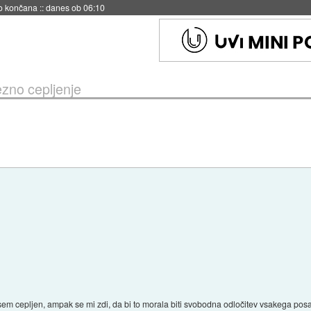
s ob 06:09
zno cepljenje
 sem cepljen, ampak se mi zdi, da bi to morala biti svobodna odločitev vsakega po