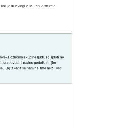
li je tu v vlogi vilic. Lahko so zelo
človeka oziroma skupine ljudi. To sploh ne
 treba povedati realne podatke in jim
 vse. Kaj takega se nam ne sme nikoli več