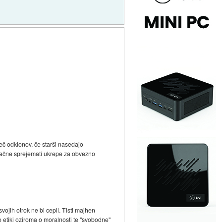
več odklonov, če starši nasedajo
a začne sprejemati ukrepe za obvezno
vojih otrok ne bi cepil. Tisti majhen
 o etiki oziroma o moralnosti te "svobodne"