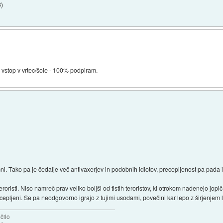
3
)
 vstop v vrtec/šole - 100% podpiram.
umni. Tako pa je čedalje več antivaxerjev in podobnih idiotov, precepljenost pa pada 
roristi. Niso namreč prav veliko boljši od tistih teroristov, ki otrokom nadenejo jopič 
cepljeni. Se pa neodgovorno igrajo z tujimi usodami, povečini kar lepo z širjenjem laž
čilo