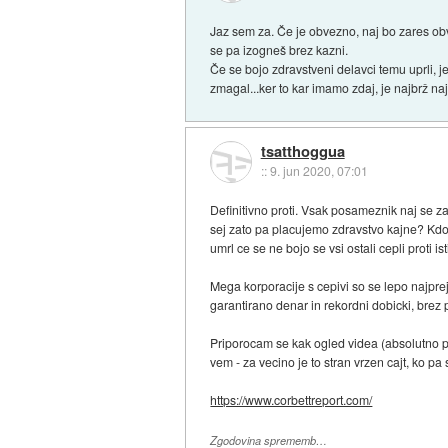
Jaz sem za. Če je obvezno, naj bo zares ob
se pa izogneš brez kazni.
Če se bojo zdravstveni delavci temu uprli,
zmagal...ker to kar imamo zdaj, je najbrž na
tsatthoggua
::
9. jun 2020, 07:01
Definitivno proti. Vsak posameznik naj se zas
sej zato pa placujemo zdravstvo kajne? Kdor 
umrl ce se ne bojo se vsi ostali cepli proti ist
Mega korporacije s cepivi so se lepo najprej
garantirano denar in rekordni dobicki, brez po
Priporocam se kak ogled videa (absolutno pou
vem - za vecino je to stran vrzen cajt, ko pa
https://www.corbettreport.com/
Zgodovina sprememb…