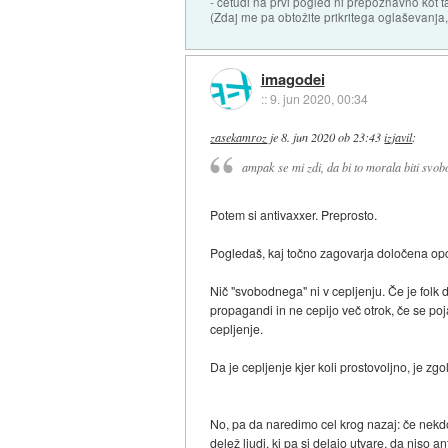
- četudi na prvi pogled ni prepoznavno kot t
(Zdaj me pa obtožite prikritega oglaševanja,
imagodei
::
9. jun 2020, 00:34
zasekamroz
je
8. jun 2020 ob 23:43
izjavil
:
ampak se mi zdi, da bi to morala biti sv
Potem si antivaxxer. Preprosto.
Pogledaš, kaj točno zagovarja določena opcija
Nič "svobodnega" ni v cepljenju. Če je folk 
propagandi in ne cepijo več otrok, če se po
cepljenje.
Da je cepljenje kjer koli prostovoljno, je zg
No, pa da naredimo cel krog nazaj: če nekdo 
delež ljudi, ki pa si delajo utvare, da niso