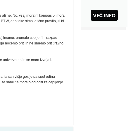
je ali ne. No, vsaj moralni kompas bi moral
 BTW, eno tako simpl etično pravilo, ki bi
, kaj imamo: premalo cepljenih, razpad
 tega nočemo priti in ne smemo priti; ravno
e univerzalno in se mora izvajati.
ariantah višje gor, je pa spet edina
ki se sami ne morejo odločiti za cepljenje