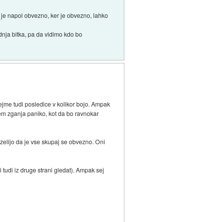
 je napol obvezno, ker je obvezno, lahko
dnja bitka, pa da vidimo kdo bo
prejme tudi posledice v kolikor bojo. Ampak
otem zganja paniko, kot da bo ravnokar
a zelijo da je vse skupaj se obvezno. Oni
 tudi iz druge strani gledat). Ampak sej