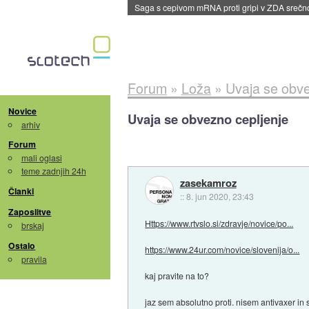
BMW v vozilih začel predvajati reklame
::
dane
Forum
»
Loža
»
Uvaja se obve
Novice
Uvaja se obvezno cepljenje
arhiv
Forum
mali oglasi
teme zadnjih 24h
zasekamroz
Članki
::
8. jun 2020, 23:43
Zaposlitve
Https://www.rtvslo.si/zdravje/novice/po...
brskaj
Ostalo
https://www.24ur.com/novice/slovenija/o...
pravila
kaj pravite na to?
jaz sem absolutno proti. nisem antivaxer in