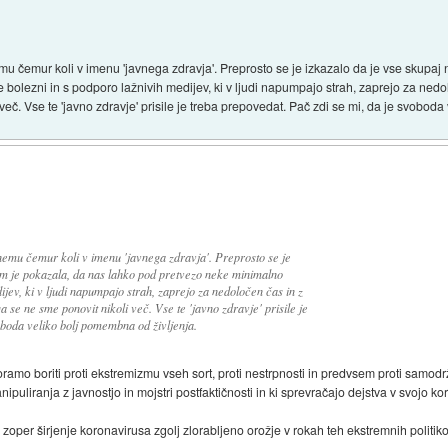
u čemur koli v imenu 'javnega zdravja'. Preprosto se je izkazalo da je vse skupaj
olezni in s podporo lažnivih medijev, ki v ljudi napumpajo strah, zaprejo za nedo
 več. Vse te 'javno zdravje' prisile je treba prepovedat. Pač zdi se mi, da je svobod
nemu čemur koli v imenu 'javnega zdravja'. Preprosto se je
nam je pokazala, da nas lahko pod pretvezo neke minimalno
jev, ki v ljudi napumpajo strah, zaprejo za nedoločen čas in z
 se ne sme ponovit nikoli več. Vse te 'javno zdravje' prisile je
oboda veliko bolj pomembna od življenja.
ramo boriti proti ekstremizmu vseh sort, proti nestrpnosti in predvsem proti samodr
puliranja z javnostjo in mojstri postfaktičnosti in ki sprevračajo dejstva v svojo kori
i zoper širjenje koronavirusa zgolj zlorabljeno orožje v rokah teh ekstremnih politik