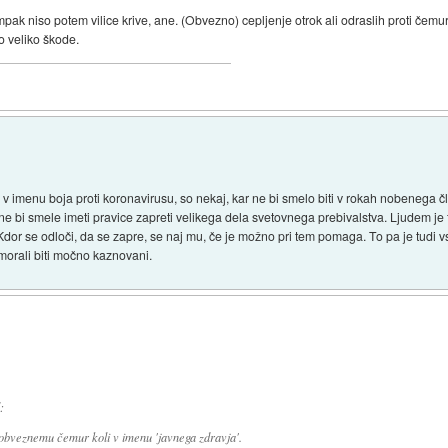
ak niso potem vilice krive, ane. (Obvezno) cepljenje otrok ali odraslih proti čemur ko
o veliko škode.
ni v imenu boja proti koronavirusu, so nekaj, kar ne bi smelo biti v rokah nobenega 
ne bi smele imeti pravice zapreti velikega dela svetovnega prebivalstva. Ljudem je
li. Kdor se odloči, da se zapre, se naj mu, če je možno pri tem pomaga. To pa je tudi
 morali biti močno kaznovani.
:
 obveznemu čemur koli v imenu 'javnega zdravja'.