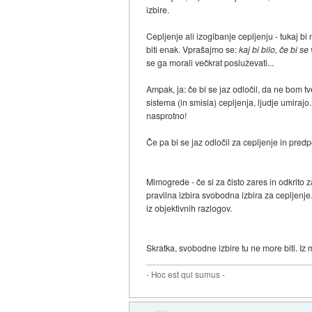
izbire.
Cepljenje ali izogibanje cepljenju - tukaj bi
biti enak. Vprašajmo se:
kaj bi bilo, če bi s
se ga morali večkrat posluževati...
Ampak, ja: če bi se jaz odločil, da ne bom tv
sistema (in smisla) cepljenja, ljudje umirajo.
nasprotno!
Če pa bi se jaz odločil za cepljenje in predp
Mimogrede - če si za čisto zares in odkrito 
pravilna izbira svobodna izbira za cepljenje.
iz objektivnih razlogov.
Skratka, svobodne izbire tu ne more biti. I
- Hoc est qui sumus -