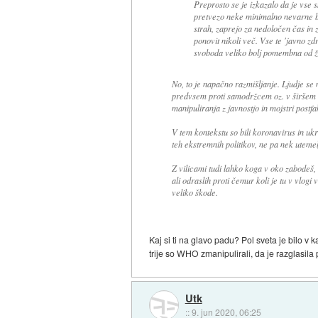
Preprosto se je izkazalo da je vse 
pretvezo neke minimalno nevarne bo
strah, zaprejo za nedoločen čas in 
ponovit nikoli več. Vse te 'javno zdr
svoboda veliko bolj pomembna od ži
No, to je napačno razmišljanje. Ljudje se 
predvsem proti samodržcem oz. v širšem sm
manipuliranja z javnostjo in mojstri postfa
V tem kontekstu so bili koronavirus in ukr
teh ekstremnih politikov, ne pa nek uteme
Z vilicami tudi lahko koga v oko zabodeš,
ali odraslih proti čemur koli je tu v vlogi
veliko škode.
Kaj si ti na glavo padu? Pol sveta je bilo v ka
trije so WHO zmanipulirali, da je razglasila p
Utk
::
9. jun 2020, 06:25