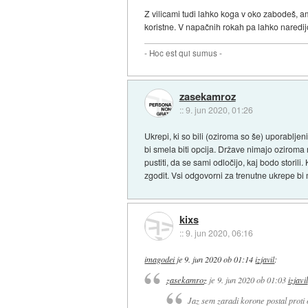
Z vilicami tudi lahko koga v oko zabodeš, amp
koristne. V napačnih rokah pa lahko naredij
- Hoc est qui sumus -
zasekamroz
::
9. jun 2020, 01:26
Ukrepi, ki so bili (oziroma so še) uporablje
bi smela biti opcija. Države nimajo oziroma 
pustiti, da se sami odločijo, kaj bodo stori
zgodit. Vsi odgovorni za trenutne ukrepe bi
kixs
::
9. jun 2020, 06:16
imagodei
je
9. jun 2020 ob 01:14
izjavil
:
zasekamroz
je
9. jun 2020 ob 01:03
izjavil
Jaz sem zaradi korone postal proti