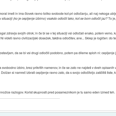
 moral imeti in ima človek ravno toliko svobode kot pri odločanju, ali naj nekoga ubi
e v situaciji (ko je cepljenje izbirno) vsakdo odločil tako, kot se bom odločil jaz?
To je,
egal zdravja svojih otrok; in če bi se v tej situaciji vsi odločali enako, potem vemo
 Ni videti ravno civilizacijski dosežek, takšna odločitev, ane... Sklep je logičen: do
ostavljam, da se bi vsi drugi odločili podobno, potem pa dileme sploh ni: cepljenje j
za svobodno izbiro, brez prikritih namenov, in če se zato ne najdeš v dveh opisanih v
 Dolžan si namreč izbrati cepljenje ravno zato, da s svojo odločitvijo zaščitiš tiste, 
z množice razlogov. Korist skupnosti pred posameznikom je tu samo eden izmed teh.