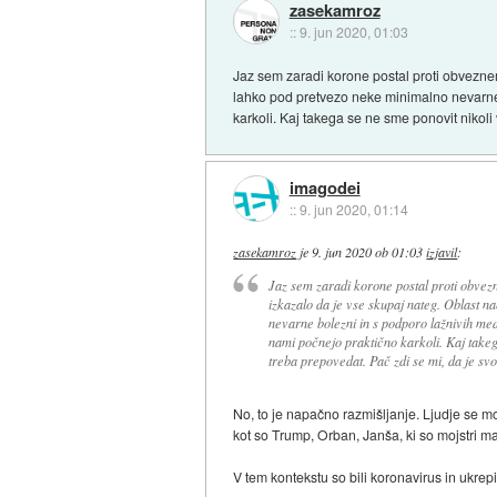
zasekamroz
::
9. jun 2020, 01:03
Jaz sem zaradi korone postal proti obveznem
lahko pod pretvezo neke minimalno nevarne b
karkoli. Kaj takega se ne sme ponovit nikoli
imagodei
::
9. jun 2020, 01:14
zasekamroz
je
9. jun 2020 ob 01:03
izjavil
:
Jaz sem zaradi korone postal proti obvez
izkazalo da je vse skupaj nateg. Oblast 
nevarne bolezni in s podporo lažnivih medi
nami počnejo praktično karkoli. Kaj takega
treba prepovedat. Pač zdi se mi, da je sv
No, to je napačno razmišljanje. Ljudje se mo
kot so Trump, Orban, Janša, ki so mojstri mani
V tem kontekstu so bili koronavirus in ukrep