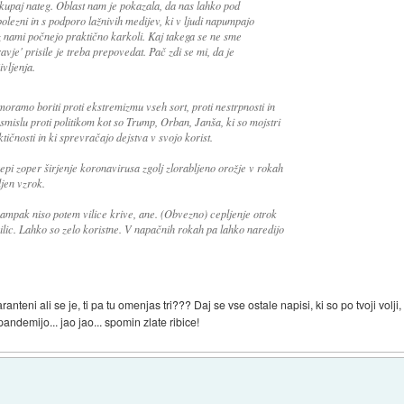
skupaj nateg. Oblast nam je pokazala, da nas lahko pod
lezni in s podporo lažnivih medijev, ki v ljudi napumpajo
z nami počnejo praktično karkoli. Kaj takega se ne sme
avje' prisile je treba prepovedat. Pač zdi se mi, da je
vljenja.
moramo boriti proti ekstremizmu vseh sort, proti nestrpnosti in
islu proti politikom kot so Trump, Orban, Janša, ki so mojstri
ktičnosti in ki sprevračajo dejstva v svojo korist.
epi zoper širjenje koronavirusa zgolj zlorabljeno orožje v rokah
ljen vzrok.
 ampak niso potem vilice krive, ane. (Obvezno) cepljenje otrok
 vilic. Lahko so zelo koristne. V napačnih rokah pa lahko naredijo
ranteni ali se je, ti pa tu omenjas tri??? Daj se vse ostale napisi, ki so po tvoji volji
andemijo... jao jao... spomin zlate ribice!