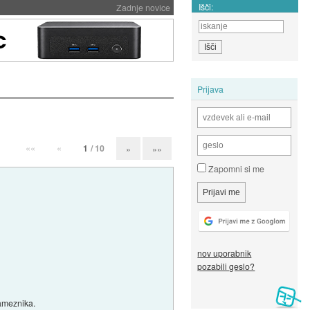
Išči:
Zadnje novice
Prijava
««
«
1
/ 10
»
»»
Zapomni si me
nov uporabnik
pozabili geslo?
sameznika.