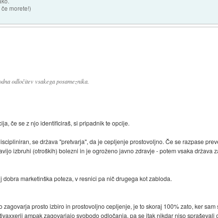
ako.
 če morete!)
obodna odločitev vsakega posameznika.
, če se z njo identificiraš, si pripadnik te opcije.
discipliniran, se država "pretvarja", da je cepljenje prostovoljno. Če se razpase pre
javijo izbruhi (otroških) bolezni in je ogroženo javno zdravje - potem vsaka držav
olj dobra marketinška poteza, v resnici pa nič drugega kot zabloda.
zagovarja prosto izbiro in prostovoljno cepljenje, je to skoraj 100% zato, ker sam s
 antivaxxerji ampak zagovarjajo svobodo odločanja, pa se itak nikdar niso spraševali