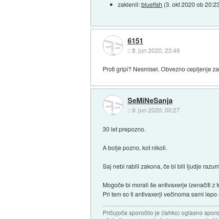
zaklenil:
bluefish
(
3. okt 2020 ob 20:2
6151
::
8. jun 2020, 23:49
Proti gripi? Nesmisel. Obvezno cepljenje za
SeMiNeSanja
::
9. jun 2020, 00:27
30 let prepozno.
A bolje pozno, kot nikoli.
Saj nebi rabili zakona, če bi bili ljudje raz
Mogoče bi morali še antivaxerje izenačiti z te
Pri tem so ti antivaxerji večinoma sami lepo 
Pričujoče sporočilo je (lahko) oglasno sporo