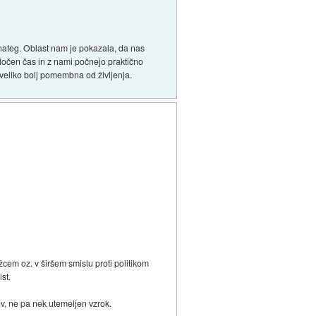
 nateg. Oblast nam je pokazala, da nas
ločen čas in z nami počnejo praktično
a veliko bolj pomembna od življenja.
žcem oz. v širšem smislu proti politikom
st.
ov, ne pa nek utemeljen vzrok.