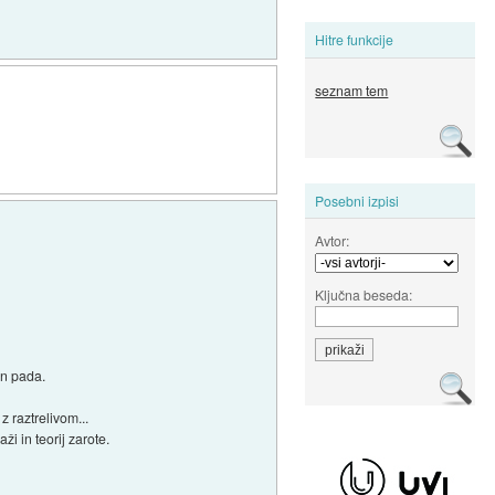
Hitre funkcije
seznam tem
Posebni izpisi
Avtor:
Ključna beseda:
in pada.
z raztrelivom...
i in teorij zarote.