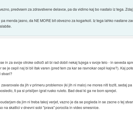
vezno, predvsem za zdravstvene delavce, pa da vidimo kaj bo nastalo iz tega. Zdaj
 je pa menda jasno, da NE MORE bit obvezno za kogarkoli. Iz tega lahko nastane za
jslabše.
e in za svoje otroke odloči ali bi rad dobil nekaj tujega v svoje telo - in seveda s
se je cepil naj bi bil itak varen (pred tem za kar se ravnokar cepil kajne?). Kaj p
i stvari?
 zavarovale da jih v primeru problemov (ki jih ni malo) ne mores niti toziti, sedaj p
sledic, ti pa si prisiljen igrat rusko ruleto. Bad deal ki ga ne bom sprejel.
darjam da jim ni treba takoj verjet, vazno je da se pogleda in se zacne o tej stvari
 so na skatlici v dnevni sobi "prava" porocila in video smesnice.