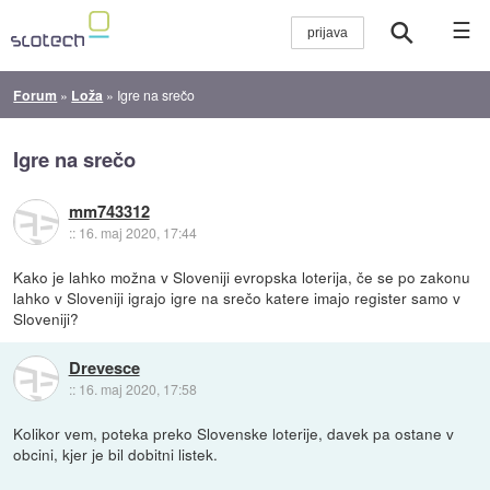
☰
Forum
»
Loža
»
Igre na srečo
Igre na srečo
mm743312
::
16. maj 2020, 17:44
Kako je lahko možna v Sloveniji evropska loterija, če se po zakonu
lahko v Sloveniji igrajo igre na srečo katere imajo register samo v
Sloveniji?
Drevesce
::
16. maj 2020, 17:58
Kolikor vem, poteka preko Slovenske loterije, davek pa ostane v
obcini, kjer je bil dobitni listek.