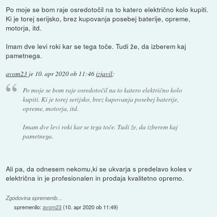
Po moje se bom raje osredotočil na to katero električno kolo kupiti.
Ki je torej serijsko, brez kupovanja posebej baterije, opreme,
motorja, itd.
Imam dve levi roki kar se tega toče. Tudi že, da izberem kaj
pametnega.
avom23
je
10. apr 2020 ob 11:46
izjavil
:
Po moje se bom raje osredotočil na to katero električno kolo
kupiti. Ki je torej serijsko, brez kupovanja posebej baterije,
opreme, motorja, itd.
Imam dve levi roki kar se tega toče. Tudi že, da izberem kaj
pametnega.
Ali pa, da odnesem nekomu,ki se ukvarja s predelavo koles v
električna in je profesionalen in prodaja kvalitetno opremo.
Zgodovina sprememb…
spremenilo:
avom23
(
10. apr 2020 ob 11:49
)