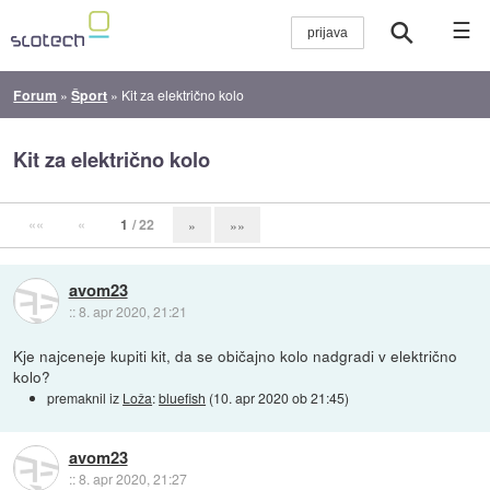
☰
Forum
»
Šport
»
Kit za električno kolo
Kit za električno kolo
««
«
1
/ 22
»
»»
avom23
::
8. apr 2020, 21:21
Kje najceneje kupiti kit, da se običajno kolo nadgradi v električno
kolo?
premaknil iz
Loža
:
bluefish
(
10. apr 2020 ob 21:45
)
avom23
::
8. apr 2020, 21:27