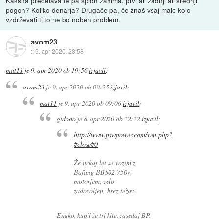
Kakšna predelava te pa sploh zanima, prvi ali zadnji ali srednji
pogon? Koliko denarja? Drugače pa, če znaš vsaj malo kolo
vzdrževati ti to ne bo noben problem.
avom23
::
9. apr 2020, 23:58
mat11
je
9. apr 2020 ob 19:56
izjavil
:
avom23
je
9. apr 2020 ob 09:25
izjavil
:
mat11
je
9. apr 2020 ob 09:06
izjavil
:
gidooo
je
8. apr 2020 ob 22:22
izjavil
:
http://www.pswpower.com/ven.php?
#close#0
Že nekaj let se vozim z
Bafang BBS02 750w
motorjem, zelo
zadovoljen, brez težav..
Enako, kupil že tri kite, zasedaj BP.