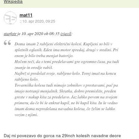
Wikipedia
mat11
::
10. apr 2020, 09:25
starfotr
je
10. apr 2020 ob 08:35
izjavil
:
Doma imam 2 rabljeni električni kolesi. Kupljeni so bili v
spletnih oglasih. Eden ima motor spredaj, drugi v sredini. Pri
enem je bilo treba menjat baterijo.
Hočem reči, da s temi predelavami gre ogromno časa, pa tudi
znanje in orodje rabiš.
Najbrž si predelaš svoje, rabljeno kolo. Torej imaš na koncu
rabljeno kolo.
Tovarniška kolesa tudi nimajo zobnikov s prestavami, pač pa
imajo notranji menjalnik. Skratka, dobro premislite, preden
greste v nakup kita za predelavo. Jaz lahko povem na svojem
primeru, da če bi še enkrat kupil, ne bi kupil kita. In še vedno
imam doma nepredelana navadna kolesa, če želim se lahko
vozim z njimi.
Daj mi povezavo do gorca na 29inch kolesih navadne deore