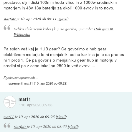
prestave, oljni diski 100mm hoda vilice in z 1000w sredinskim
motorjem in 48v 13a baterijo za okoli 1000 evrov in to novo.
starfotr
je
10. apr 2020 ob 09:11
izjavil
:
Veliko električnih koles (ki niso gorska) ima tole:
Hub gear @
Wikipedia
Pa sploh veš kaj je HUB gear? Če govorimo o hub gear
električnem motorju to ni menjalnik, edino kar ima je to da prenos
ni 1 proti 1. Če pa govoriš o menjalniku gear hub in motorju v
sredini si pa z ceno takoj na 2500 in več evrov.....
Zgodovina sprememb…
spremenil:
mat11
(
10. apr 2020 ob 09:29
)
mat11
::
10. apr 2020, 09:38
mat11
je
10. apr 2020 ob 09:25
izjavil
:
starfotr
je
10. apr 2020 ob 08:35
izjavil
: