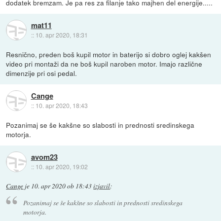
dodatek bremzam. Je pa res za filanje tako majhen del energije.....
mat11
::
10. apr 2020, 18:31
Resnično, preden boš kupil motor in baterijo si dobro oglej kakšen
video pri montaži da ne boš kupil naroben motor. Imajo različne
dimenzije pri osi pedal.
Cange
::
10. apr 2020, 18:43
Pozanimaj se še kakšne so slabosti in prednosti sredinskega
motorja.
avom23
::
10. apr 2020, 19:02
Cange
je
10. apr 2020 ob 18:43
izjavil
:
Pozanimaj se še kakšne so slabosti in prednosti sredinskega
motorja.