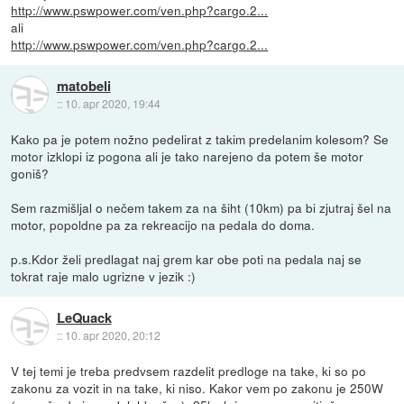
http://www.pswpower.com/ven.php?cargo.2...
ali
http://www.pswpower.com/ven.php?cargo.2...
matobeli
::
10. apr 2020, 19:44
Kako pa je potem nožno pedelirat z takim predelanim kolesom? Se
motor izklopi iz pogona ali je tako narejeno da potem še motor
goniš?
Sem razmišljal o nečem takem za na šiht (10km) pa bi zjutraj šel na
motor, popoldne pa za rekreacijo na pedala do doma.
p.s.Kdor želi predlagat naj grem kar obe poti na pedala naj se
tokrat raje malo ugrizne v jezik :)
LeQuack
::
10. apr 2020, 20:12
V tej temi je treba predvsem razdelit predloge na take, ki so po
zakonu za vozit in na take, ki niso. Kakor vem po zakonu je 250W