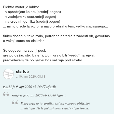
Elektro motor je lahko:
- v sprednjem kolesu(prednji pogon)
- v zadnjem kolesu(zadnji pogon)
- na sredini- gonilka (srednji pogon)
... mimo grede lahko bi si malo prebral o tem, veliko napisanega...
50km doseg ni tako malo, potrebna baterija z zadosti Ah, govorimo
o vožnji samo na elektriko
Še odgovor na zadnji post,
gre po dežju, stiki bateriji, žic morajo biti "vredu" narejeni,
predvidevam da po nalivu boš šel raje pod streho.
starfotr
::
10. apr 2020, 08:18
mat11
je
9. apr 2020 ob 16:57
izjavil
:
starfotr
je
9. apr 2020 ob 15:40
izjavil
:
Poleg tega so tovarniška kolesa mnogo boljša, kot
predelana. Pa še nič kaj dosti ceneje ni na koncu.