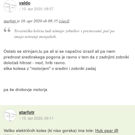
valdo
::
10. apr 2020, 08:57
starfotr
je
10. apr 2020 ob 08:35
izjavil
:
Tovarniška kolesa tudi nimajo zobnikov s prestavami, pač pa
imajo notranji menjalnik.
Ostalo se strinjam,tu pa ali si se napačno izrazil ali pa nwm
prednost sredinskega pogona je ravno v tem da z zadnjimi zobniki
določaš hitrost - moč, hrib ravno.
slika kolesa z "motorjem" v sredini i zobniki zadaj
pa še drobovje motorja
starfotr
::
10. apr 2020, 09:11
Veliko električnih koles (ki niso gorska) ima tole:
Hub gear @