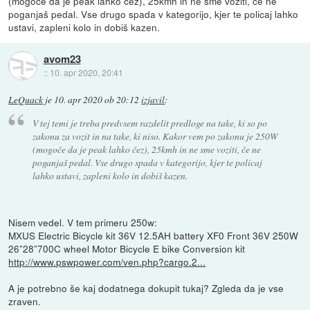
(mogoče da je peak lahko čez), 25kmh in ne sme voziti, če ne
poganjaš pedal. Vse drugo spada v kategorijo, kjer te policaj lahko
ustavi, zapleni kolo in dobiš kazen.
avom23
::
10. apr 2020, 20:41
LeQuack
je
10. apr 2020 ob 20:12
izjavil
:
V tej temi je treba predvsem razdelit predloge na take, ki so po
zakonu za vozit in na take, ki niso. Kakor vem po zakonu je 250W
(mogoče da je peak lahko čez), 25kmh in ne sme voziti, če ne
poganjaš pedal. Vse drugo spada v kategorijo, kjer te policaj
lahko ustavi, zapleni kolo in dobiš kazen.
Nisem vedel. V tem primeru 250w:
MXUS Electric Bicycle kit 36V 12.5AH battery XF0 Front 36V 250W
26”28”700C wheel Motor Bicycle E bike Conversion kit
http://www.pswpower.com/ven.php?cargo.2...
A je potrebno še kaj dodatnega dokupit tukaj? Zgleda da je vse
zraven.