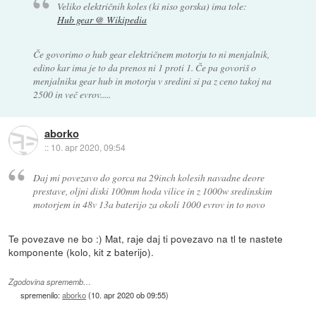
Veliko električnih koles (ki niso gorska) ima tole:
Hub gear @ Wikipedia
Če govorimo o hub gear električnem motorju to ni menjalnik,
edino kar ima je to da prenos ni 1 proti 1. Če pa govoriš o
menjalniku gear hub in motorju v sredini si pa z ceno takoj na
2500 in več evrov.....
aborko
::
10. apr 2020, 09:54
Daj mi povezavo do gorca na 29inch kolesih navadne deore
prestave, oljni diski 100mm hoda vilice in z 1000w sredinskim
motorjem in 48v 13a baterijo za okoli 1000 evrov in to novo
Te povezave ne bo :) Mat, raje daj ti povezavo na tl te nastete
komponente (kolo, kit z baterijo).
Zgodovina sprememb…
spremenilo:
aborko
(
10. apr 2020 ob 09:55
)