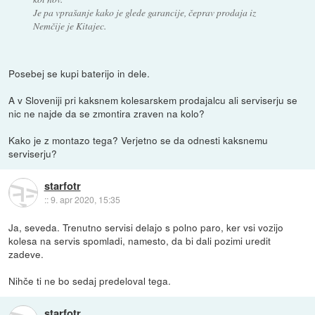
Je pa vprašanje kako je glede garancije, čeprav prodaja iz
Nemčije je Kitajec.
Posebej se kupi baterijo in dele.
A v Sloveniji pri kaksnem kolesarskem prodajalcu ali serviserju se
nic ne najde da se zmontira zraven na kolo?
Kako je z montazo tega? Verjetno se da odnesti kaksnemu
serviserju?
starfotr
::
9. apr 2020, 15:35
Ja, seveda. Trenutno servisi delajo s polno paro, ker vsi vozijo
kolesa na servis spomladi, namesto, da bi dali pozimi uredit
zadeve.
Nihče ti ne bo sedaj predeloval tega.
starfotr