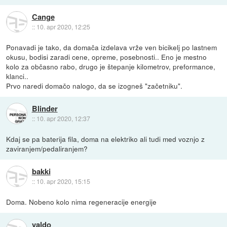
Cange
::
10. apr 2020, 12:25
Ponavadi je tako, da domača izdelava vrže ven bicikelj po lastnem
okusu, bodisi zaradi cene, opreme, posebnosti.. Eno je mestno
kolo za občasno rabo, drugo je štepanje kilometrov, preformance,
klanci..
Prvo naredi domačo nalogo, da se izogneš "začetniku".
Blinder
::
10. apr 2020, 12:37
Kdaj se pa baterija fila, doma na elektriko ali tudi med voznjo z
zaviranjem/pedaliranjem?
bakki
::
10. apr 2020, 15:15
Doma. Nobeno kolo nima regeneracije energije
valdo