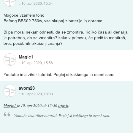
::
10. apr 2020, 15:54
Mogoče vzamem tole:
Bafang BBS02 750w, vse skupaj z baterijo in opremo.
Bi pa moral nekam odnesti, da se zmontira. Koliko časa ali denarja
je potrebno, da se zmontira? kako v primeru, če prvič to montiraš,
brez posebnih izkušenj znanja?
Magic1
::
10. apr 2020, 15:56
Youtube ima ziher tutorial. Poglej si kakšnega in oceni sam.
avom23
::
10. apr 2020, 18:03
Magic1
je
10. apr 2020 ob 15:56
izjavil
:
Youtube ima ziher tutorial. Poglej si kakšnega in oceni sam.