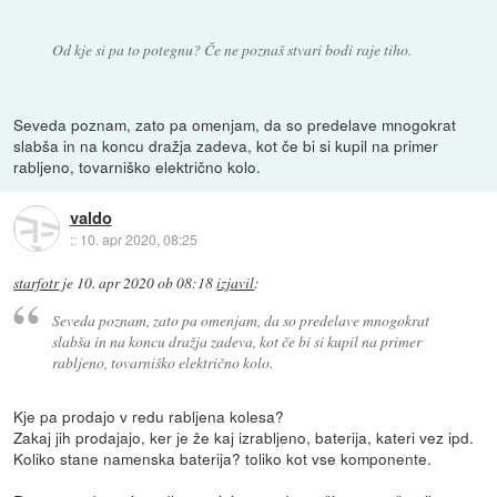
Od kje si pa to potegnu? Če ne poznaš stvari bodi raje tiho.
Seveda poznam, zato pa omenjam, da so predelave mnogokrat
slabša in na koncu dražja zadeva, kot če bi si kupil na primer
rabljeno, tovarniško električno kolo.
valdo
::
10. apr 2020, 08:25
starfotr
je
10. apr 2020 ob 08:18
izjavil
:
Seveda poznam, zato pa omenjam, da so predelave mnogokrat
slabša in na koncu dražja zadeva, kot če bi si kupil na primer
rabljeno, tovarniško električno kolo.
Kje pa prodajo v redu rabljena kolesa?
Zakaj jih prodajajo, ker je že kaj izrabljeno, baterija, kateri vez ipd.
Koliko stane namenska baterija? toliko kot vse komponente.