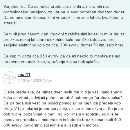
Verjetno res. Če se nekaj predeluje, montira, mora biti res
profesionalno narejeno, za kar pa je spet potreben dodaten denar.
Da ne omenjam kolesa, ki ni vrhunski in ni zelo lahek, kvaliteten a
starejši.
Sem bil pred časom v eni trgovini z rablhenimi kolesi in mi je dal za
preizkus nekaj let staro električno kolo nemške izdelave, torej
serijsko električno kolo za cca. 700 evrov, domet 70 km, zelo hiter.
Če kupim kit za cca 350 evrov, pa da mi nekdo to montira na moj
ne ravno vrhunski kolo, vprašanje kaj se bolj splača.
mat11
::
10. apr 2020, 10:59
Glede predelave, če nimaš dveh levih rok in ti je vsaj malo znano
kako se vijači , odvijači potem ne rabiš nobenega "profesionalca".
Če pa tega nisi vešč pa poišči pomoč ali pa naj ti ga predela kdo
drug. V Lj in okolici je par serviserjev ki se z tem ukvarja. Se je pa
dobro prej pozanimati o ceni. Kolikor imam v spominu so bile te
osnovne predela v z materialom in baterijo brez kolesa okoli 400-
600 evrov. Govorim o sprednjem ali zadnjem motorju.