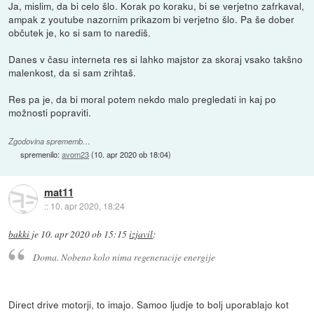
Ja, mislim, da bi celo šlo. Korak po koraku, bi se verjetno zafrkaval,
ampak z youtube nazornim prikazom bi verjetno šlo. Pa še dober
občutek je, ko si sam to narediš.
Danes v času interneta res si lahko majstor za skoraj vsako takšno
malenkost, da si sam zrihtaš.
Res pa je, da bi moral potem nekdo malo pregledati in kaj po
možnosti popraviti.
Zgodovina sprememb…
spremenilo:
avom23
(
10. apr 2020 ob 18:04
)
mat11
::
10. apr 2020, 18:24
bakki
je
10. apr 2020 ob 15:15
izjavil
:
Doma. Nobeno kolo nima regeneracije energije
Direct drive motorji, to imajo. Samoo ljudje to bolj uporablajo kot