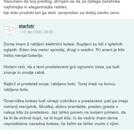
Razumem da tvoj predlog, strinjam se da za čistega začetnika
najhitrejša in elegantnejša rešitev,
kje dobi produkt kot ga dobi -povprečen za dokaj visoko ceno.
starfotr
::
10. apr 2020, 08:35
Doma imam 2 rabljeni električni kolesi. Kupljeni so bili v spletnih
oglasih. Eden ima motor spredaj, drugi v sredini. Pri enem je bilo
treba menjat baterijo.
Hočem reči, da s temi predelavami gre ogromno časa, pa tudi
znanje in orodje rabiš.
Najbrž si predelaš svoje, rabljeno kolo. Torej imaš na koncu
rabljeno kolo.
Tovarniška kolesa tudi nimajo zobnikov s prestavami, pač pa imajo
notranji menjalnik. Skratka, dobro premislite, preden greste v
nakup kita za predelavo. Jaz lahko povem na svojem primeru, da
če bi še enkrat kupil, ne bi kupil kita. In še vedno imam doma
nepredelana navadna kolesa, če želim se lahko vozim z njimi.