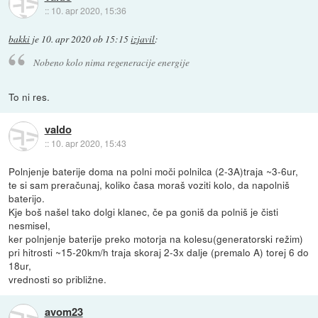
::
10. apr 2020, 15:36
bakki
je
10. apr 2020 ob 15:15
izjavil
:
Nobeno kolo nima regeneracije energije
To ni res.
valdo
::
10. apr 2020, 15:43
Polnjenje baterije doma na polni moči polnilca (2-3A)traja ~3-6ur,
te si sam preračunaj, koliko časa moraš voziti kolo, da napolniš
baterijo.
Kje boš našel tako dolgi klanec, če pa goniš da polniš je čisti
nesmisel,
ker polnjenje baterije preko motorja na kolesu(generatorski režim)
pri hitrosti ~15-20km/h traja skoraj 2-3x dalje (premalo A) torej 6 do
18ur,
vrednosti so približne.
avom23