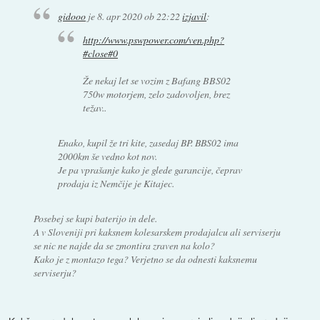
gidooo
je
8. apr 2020 ob 22:22
izjavil
:
http://www.pswpower.com/ven.php?
#close#0
Že nekaj let se vozim z Bafang BBS02
750w motorjem, zelo zadovoljen, brez
težav..
Enako, kupil že tri kite, zasedaj BP. BBS02 ima
2000km še vedno kot nov.
Je pa vprašanje kako je glede garancije, čeprav
prodaja iz Nemčije je Kitajec.
Posebej se kupi baterijo in dele.
A v Sloveniji pri kaksnem kolesarskem prodajalcu ali serviserju
se nic ne najde da se zmontira zraven na kolo?
Kako je z montazo tega? Verjetno se da odnesti kaksnemu
serviserju?