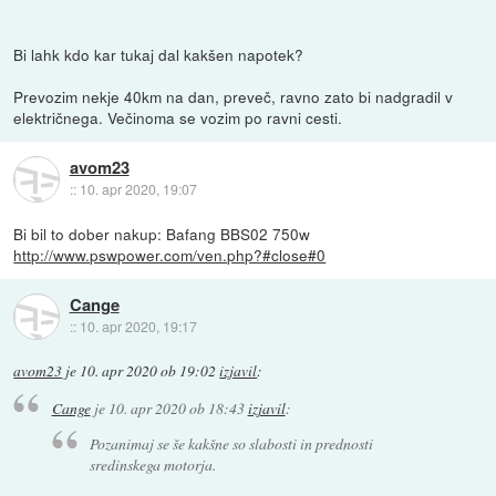
Bi lahk kdo kar tukaj dal kakšen napotek?
Prevozim nekje 40km na dan, preveč, ravno zato bi nadgradil v
električnega. Večinoma se vozim po ravni cesti.
avom23
::
10. apr 2020, 19:07
Bi bil to dober nakup: Bafang BBS02 750w
http://www.pswpower.com/ven.php?#close#0
Cange
::
10. apr 2020, 19:17
avom23
je
10. apr 2020 ob 19:02
izjavil
:
Cange
je
10. apr 2020 ob 18:43
izjavil
:
Pozanimaj se še kakšne so slabosti in prednosti
sredinskega motorja.