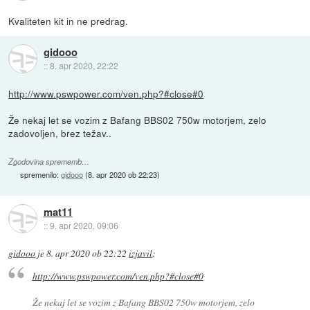
Kvaliteten kit in ne predrag.
gidooo
::
8. apr 2020, 22:22
http://www.pswpower.com/ven.php?#close#0
Že nekaj let se vozim z Bafang BBS02 750w motorjem, zelo
zadovoljen, brez težav..
Zgodovina sprememb…
spremenilo:
gidooo
(
8. apr 2020 ob 22:23
)
mat11
::
9. apr 2020, 09:06
gidooo
je
8. apr 2020 ob 22:22
izjavil
:
http://www.pswpower.com/ven.php?#close#0
Že nekaj let se vozim z Bafang BBS02 750w motorjem, zelo