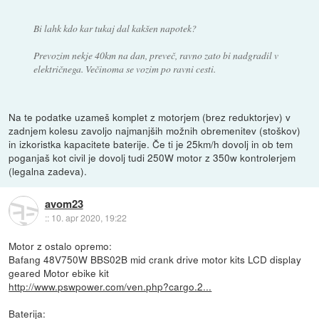
Bi lahk kdo kar tukaj dal kakšen napotek?
Prevozim nekje 40km na dan, preveč, ravno zato bi nadgradil v
električnega. Večinoma se vozim po ravni cesti.
Na te podatke uzameš komplet z motorjem (brez reduktorjev) v
zadnjem kolesu zavoljo najmanjših možnih obremenitev (stoškov)
in izkoristka kapacitete baterije. Če ti je 25km/h dovolj in ob tem
poganjaš kot civil je dovolj tudi 250W motor z 350w kontrolerjem
(legalna zadeva).
avom23
::
10. apr 2020, 19:22
Motor z ostalo opremo:
Bafang 48V750W BBS02B mid crank drive motor kits LCD display
geared Motor ebike kit
http://www.pswpower.com/ven.php?cargo.2...
Baterija: