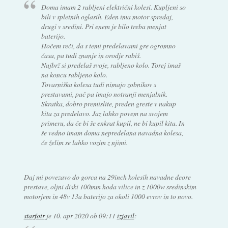
Doma imam 2 rabljeni električni kolesi. Kupljeni so
bili v spletnih oglasih. Eden ima motor spredaj,
drugi v sredini. Pri enem je bilo treba menjat
baterijo.
Hočem reči, da s temi predelavami gre ogromno
časa, pa tudi znanje in orodje rabiš.
Najbrž si predelaš svoje, rabljeno kolo. Torej imaš
na koncu rabljeno kolo.
Tovarniška kolesa tudi nimajo zobnikov s
prestavami, pač pa imajo notranji menjalnik.
Skratka, dobro premislite, preden greste v nakup
kita za predelavo. Jaz lahko povem na svojem
primeru, da če bi še enkrat kupil, ne bi kupil kita. In
še vedno imam doma nepredelana navadna kolesa,
če želim se lahko vozim z njimi.
Daj mi povezavo do gorca na 29inch kolesih navadne deore
prestave, oljni diski 100mm hoda vilice in z 1000w sredinskim
motorjem in 48v 13a baterijo za okoli 1000 evrov in to novo.
starfotr
je
10. apr 2020 ob 09:11
izjavil
: