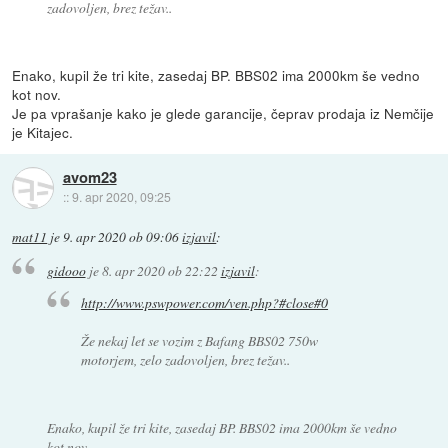
zadovoljen, brez težav..
Enako, kupil že tri kite, zasedaj BP. BBS02 ima 2000km še vedno
kot nov.
Je pa vprašanje kako je glede garancije, čeprav prodaja iz Nemčije
je Kitajec.
avom23
::
9. apr 2020, 09:25
mat11
je
9. apr 2020 ob 09:06
izjavil
:
gidooo
je
8. apr 2020 ob 22:22
izjavil
:
http://www.pswpower.com/ven.php?#close#0
Že nekaj let se vozim z Bafang BBS02 750w
motorjem, zelo zadovoljen, brez težav..
Enako, kupil že tri kite, zasedaj BP. BBS02 ima 2000km še vedno
kot nov.