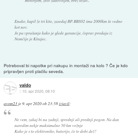
motorjem, zelo zadovoljen, brez težav..
Enako, kupil že tri kite, zasedaj BP. BBS02 ima 2000km še vedno
kot nov.
Je pa vprašanje kako je glede garancije, čeprav prodaja iz
Nemčije je Kitajec.
Potreboval bi napotke pri nakupu in montaži na kolo ? Če je kdo
pripravljen proti plačilu seveda.
valdo
::
10. apr 2020, 08:10
avom23
je
9. apr 2020 ob 23:58
izjavil
:
Ne vem, zakaj bi na zadnji, sprednji ali prednji pogon. Na dan
naredim nekje maksimalno 50 km vožnje
Kako je s to elektroniko, baterijo, če te dobi dež?