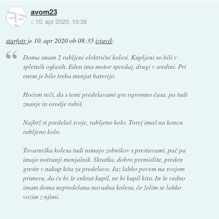
avom23
::
10. apr 2020, 10:38
starfotr
je
10. apr 2020 ob 08:35
izjavil
:
Doma imam 2 rabljeni električni kolesi. Kupljeni so bili v
spletnih oglasih. Eden ima motor spredaj, drugi v sredini. Pri
enem je bilo treba menjat baterijo.
Hočem reči, da s temi predelavami gre ogromno časa, pa tudi
znanje in orodje rabiš.
Najbrž si predelaš svoje, rabljeno kolo. Torej imaš na koncu
rabljeno kolo.
Tovarniška kolesa tudi nimajo zobnikov s prestavami, pač pa
imajo notranji menjalnik. Skratka, dobro premislite, preden
greste v nakup kita za predelavo. Jaz lahko povem na svojem
primeru, da če bi še enkrat kupil, ne bi kupil kita. In še vedno
imam doma nepredelana navadna kolesa, če želim se lahko
vozim z njimi.