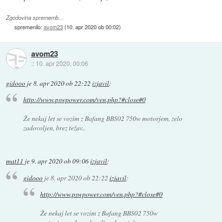
Zgodovina sprememb…
spremenilo:
avom23
(
10. apr 2020 ob 00:02
)
avom23
::
10. apr 2020, 00:06
gidooo
je
8. apr 2020 ob 22:22
izjavil
:
http://www.pswpower.com/ven.php?#close#0
Že nekaj let se vozim z Bafang BBS02 750w motorjem, zelo
zadovoljen, brez težav..
mat11
je
9. apr 2020 ob 09:06
izjavil
:
gidooo
je
8. apr 2020 ob 22:22
izjavil
:
http://www.pswpower.com/ven.php?#close#0
Že nekaj let se vozim z Bafang BBS02 750w