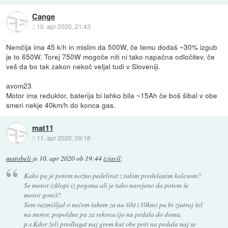
Cange
::
10. apr 2020, 21:43
Nemčija ima 45 k/h in mislim da 500W, če temu dodaš ~30% izgub
je to 650W. Torej 750W mogoče niti ni tako napačna odločitev, če
veš da bo tak zakon nekoč veljal tudi v Sloveniji.
avom23
Motor ima reduktor, baterija bi lahko bila ~15Ah če boš šibal v obe
smeri nekje 40km/h do konca gas.
mat11
::
11. apr 2020, 09:18
matobeli
je
10. apr 2020 ob 19:44
izjavil
:
Kako pa je potem nožno pedelirat z takim predelanim kolesom?
Se motor izklopi iz pogona ali je tako narejeno da potem še
motor goniš?
Sem razmišljal o nečem takem za na šiht (10km) pa bi zjutraj šel
na motor, popoldne pa za rekreacijo na pedala do doma.
p.s.Kdor želi predlagat naj grem kar obe poti na pedala naj se