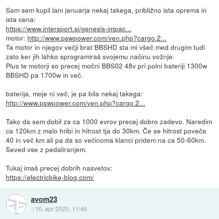
Sam sem kupil lani januarja nekaj takega, približno ista oprema in
ista cena:
https://www.intersport.si/genesis-impac...
motor:
http://www.pswpower.com/ven.php?cargo.2...
Ta motor in njegov večji brat BBSHD sta mi všeč med drugim tudi
zato ker jih lahko sprogramiraš svojemu načinu vožnje.
Plus te motorji so precej močni BBS02 48v pri polni bateriji 1300w
BBSHD pa 1700w in več.
baterija, moje ni več, je pa bila nekaj takega:
http://www.pswpower.com/ven.php?cargo.2...
Tako da sem dobil za ca 1000 evrov precej dobro zadevo. Naredim
ca 120km z malo hribi in hitrost tja do 30km. Če se hitrost poveča
40 in več km ali pa da so večinoma klanci pridem na ca 50-60km.
Seved vse z pedaliranjem.
Tukaj imaš precej dobrih nasvetov:
https://electricbike-blog.com/
avom23
::
10. apr 2020, 11:46