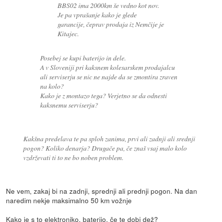
BBS02 ima 2000km še vedno kot nov.
Je pa vprašanje kako je glede
garancije, čeprav prodaja iz Nemčije je
Kitajec.
Posebej se kupi baterijo in dele.
A v Sloveniji pri kaksnem kolesarskem prodajalcu
ali serviserju se nic ne najde da se zmontira zraven
na kolo?
Kako je z montazo tega? Verjetno se da odnesti
kaksnemu serviserju?
Kakšna predelava te pa sploh zanima, prvi ali zadnji ali srednji
pogon? Koliko denarja? Drugače pa, če znaš vsaj malo kolo
vzdrževati ti to ne bo noben problem.
Ne vem, zakaj bi na zadnji, sprednji ali prednji pogon. Na dan
naredim nekje maksimalno 50 km vožnje
Kako je s to elektroniko, baterijo, če te dobi dež?