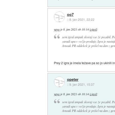
oo7
::
8. jan 2021, 22:22
yayo
je
8. jan 2021 ob 10:14
izjavil
:
sem igral ampak skoraj vse že pozabil. Po
zaradi upa v večjo prodajo. Igra je nastaj
Amoak PR oddekek je prišel na dan z genia
Prey 2 igra je imela težave pa so jo ukinili i
opeter
::
9. jan 2021, 15:37
yayo
je
8. jan 2021 ob 10:14
izjavil
:
sem igral ampak skoraj vse že pozabil. Po
zaradi upa v večjo prodajo. Igra je nastaj
Amoak PR oddekek je prišel na dan z genia