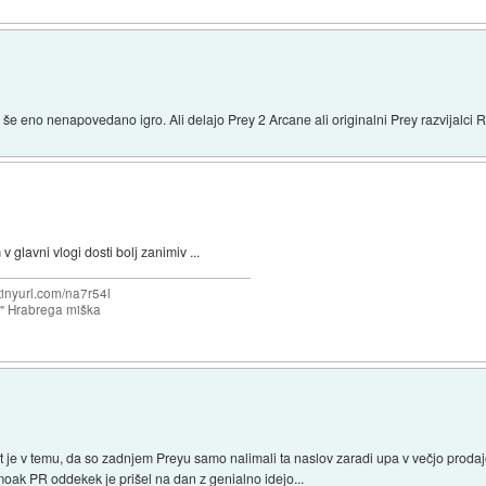
še eno nenapovedano igro. Ali delajo Prey 2 Arcane ali originalni Prey razvijalci
 glavni vlogi dosti bolj zanimiv ...
/tinyurl.com/na7r54l
e" Hrabrega miška
t je v temu, da so zadnjem Preyu samo nalimali ta naslov zaradi upa v večjo prodajo
oak PR oddekek je prišel na dan z genialno idejo...