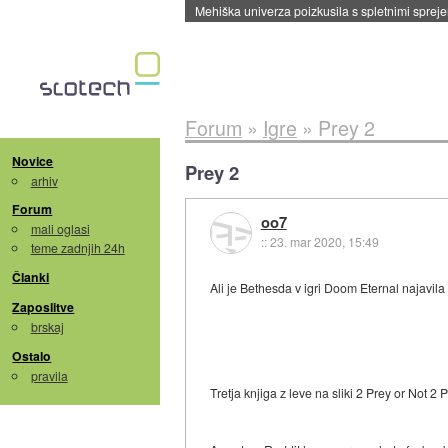
Mehiška univerza poizkusila s spletnimi sprejem
Forum
»
Igre
»
Prey 2
Novice
Prey 2
arhiv
Forum
oo7
mali oglasi
::
23. mar 2020, 15:49
teme zadnjih 24h
Članki
Ali je Bethesda v igri Doom Eternal najavila
Zaposlitve
brskaj
Ostalo
pravila
Tretja knjiga z leve na sliki 2 Prey or Not 2 