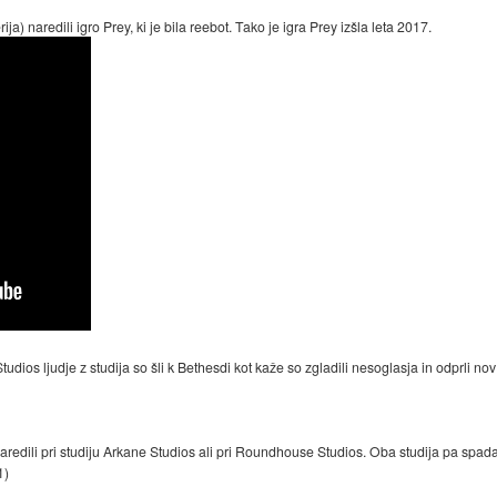
a) naredili igro Prey, ki je bila reebot. Tako je igra Prey izšla leta 2017.
dios ljudje z studija so šli k Bethesdi kot kaže so zgladili nesoglasja in odprli n
naredili pri studiju Arkane Studios ali pri Roundhouse Studios. Oba studija pa spa
1
)