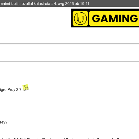
nimi izpiti, rezultat katastrofa
::
4. avg 2026 ob 19:41
 igro Prey 2 ?
Prey?