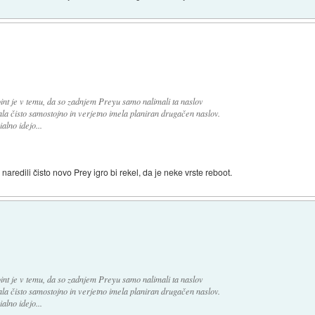
int je v temu, da so zadnjem Preyu samo nalimali ta naslov
ala čisto samostojno in verjetno imela planiran drugačen naslov.
lno idejo...
n naredili čisto novo Prey igro bi rekel, da je neke vrste reboot.
int je v temu, da so zadnjem Preyu samo nalimali ta naslov
ala čisto samostojno in verjetno imela planiran drugačen naslov.
lno idejo...