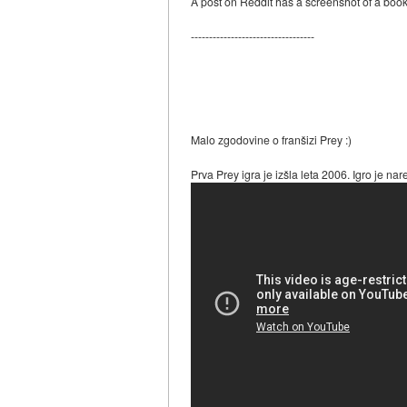
A post on Reddit has a screenshot of a book
----------------------------------
Malo zgodovine o franšizi Prey :)
Prva Prey igra je izšla leta 2006. Igro je n