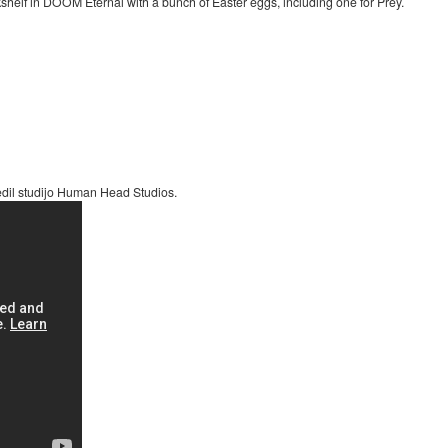
shelf in DOOM Eternal with a bunch of Easter eggs, including one for Prey.
aredil studijo Human Head Studios.