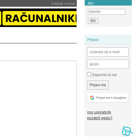
Išči:
Zadnje novice
Prijava
Zapomni si me
nov uporabnik
pozabili geslo?