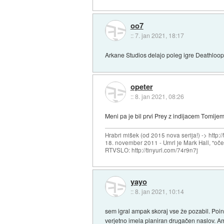
oo7
::
7. jan 2021, 18:17
Arkane Studios delajo poleg igre Deathloop 
opeter
::
8. jan 2021, 08:26
Meni pa je bil prvi Prey z indijacem Tomijem v
Hrabri mišek (od 2015 nova serija!) -> http:/
18. november 2011 - Umrl je Mark Hall, "oč
RTVSLO: http://tinyurl.com/74r9n7j
yayo
::
8. jan 2021, 10:14
sem igral ampak skoraj vse že pozabil. Poin
verjetno imela planiran drugačen naslov. Am