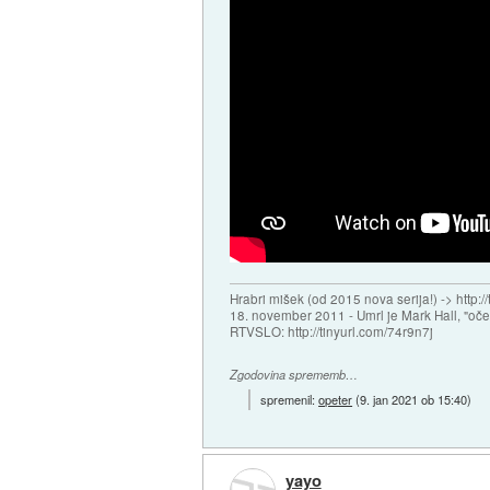
Hrabri mišek (od 2015 nova serija!) -> http:/
18. november 2011 - Umrl je Mark Hall, "oč
RTVSLO: http://tinyurl.com/74r9n7j
Zgodovina sprememb…
spremenil:
opeter
(
9. jan 2021 ob 15:40
)
yayo