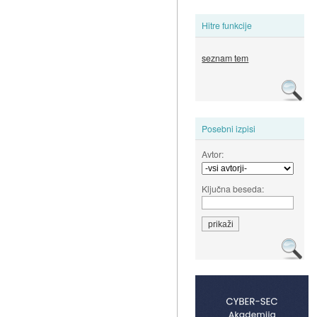
Hitre funkcije
seznam tem
Posebni izpisi
Avtor:
Ključna beseda: