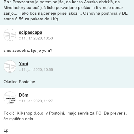
P.s.: Pravzaprav je potem boljše, da kar to Asusko obdržiš, na
Mindfactory pa pošlješ tisto pokvarjeno ploščo in ti vrnejo denar
zanjo.... Tako boš najceneje prišel skozi... Osnovna poštnina v DE
stane 6.5€ za pakete do 1Kg.
scipascapa
::
11. jan 2020, 10:53
smo zvedeli iz kje je yoni?
Yoni
::
11. jan 2020, 10:55
Okolica Postojne.
D3m
::
11. jan 2020, 11:27
Pokliči Klikshop d.o.o. v Postojni. Imajo servis za PC. Da preveriš,
če matična dela.
Lp.