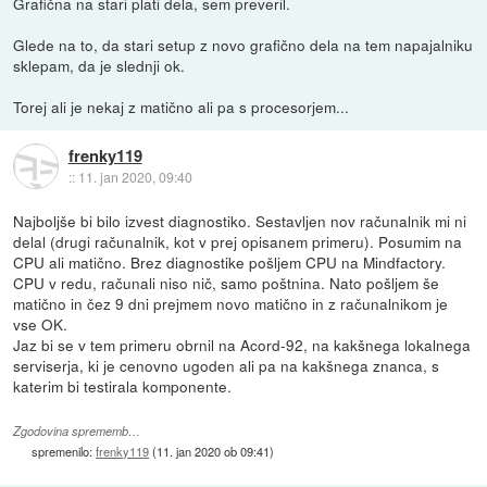
Grafična na stari plati dela, sem preveril.
Glede na to, da stari setup z novo grafično dela na tem napajalniku
sklepam, da je slednji ok.
Torej ali je nekaj z matično ali pa s procesorjem...
frenky119
::
11. jan 2020, 09:40
Najboljše bi bilo izvest diagnostiko. Sestavljen nov računalnik mi ni
delal (drugi računalnik, kot v prej opisanem primeru). Posumim na
CPU ali matično. Brez diagnostike pošljem CPU na Mindfactory.
CPU v redu, računali niso nič, samo poštnina. Nato pošljem še
matično in čez 9 dni prejmem novo matično in z računalnikom je
vse OK.
Jaz bi se v tem primeru obrnil na Acord-92, na kakšnega lokalnega
serviserja, ki je cenovno ugoden ali pa na kakšnega znanca, s
katerim bi testirala komponente.
Zgodovina sprememb…
spremenilo:
frenky119
(
11. jan 2020 ob 09:41
)