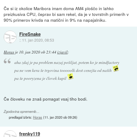
Če si iz okolice Maribora imam doma AM4 ploščo in lahko
preizkusiva CPU, čeprav bi sam rekel, da je v tovrstnih primerih v
90% primerov krivda na matični in 9% na napajalniku.
FireSnake
::
11. jan 2020, 08:53
Horas
je
10. jan 2020 ob 23:44
izjavil
:
aha zdaj je pa problem nazaj pošiljat, potem ko je mindfactory
pa ne vem kera še trgovina tooooolk dost cenejša od naših
pa še pooryzena je človek kupil
Če človeku ne znaš pomagat vsaj tiho bodi.
Zgodovina sprememb…
predlagal izbris:
Horas
(
11. jan 2020 ob 09:26
)
frenky119