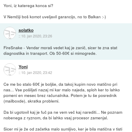
Yoni, iz katerega konca si?
V Nemčiji boš komot uveljavil garancijo, no to Balkan :-)
solatko
::
10. jan 2020, 23:26
FireSnake - Vendar moraš vedet kaj je zanič, sicer te zna stat
diagnostika in transport. Ob 50-60€ si mimogrede.
Yoni
::
10. jan 2020, 23:42
Ce me bo stalo 60€ je boljše, da takoj kupim novo matično pri
nas... Vse pošiljati nazaj mi kar malo najeda, sploh ker to lahko
pomeni en mesec brez računalnika. Potem je tu še posrednik
(mailboxde), skratka problemi.
Da bi ugotovil kaj je fuč pa ne vem več kaj narediti... Ne poznam
nobenega z ryznom, da bi lahko vsaj procesor zamenjal.
Sicer mi je že od začetka malo sumljivo, ker je bila matična v tisti