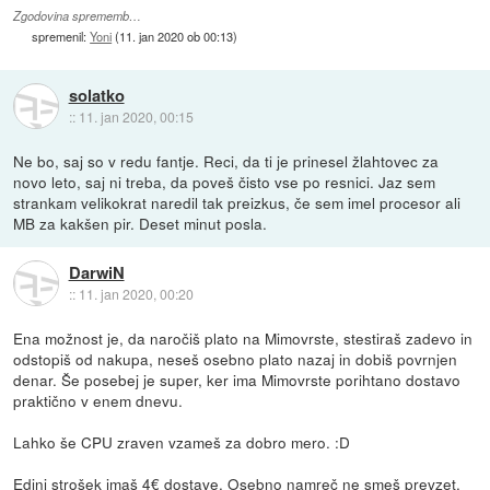
Zgodovina sprememb…
spremenil:
Yoni
(
11. jan 2020 ob 00:13
)
solatko
::
11. jan 2020, 00:15
Ne bo, saj so v redu fantje. Reci, da ti je prinesel žlahtovec za
novo leto, saj ni treba, da poveš čisto vse po resnici. Jaz sem
strankam velikokrat naredil tak preizkus, če sem imel procesor ali
MB za kakšen pir. Deset minut posla.
DarwiN
::
11. jan 2020, 00:20
Ena možnost je, da naročiš plato na Mimovrste, stestiraš zadevo in
odstopiš od nakupa, neseš osebno plato nazaj in dobiš povrnjen
denar. Še posebej je super, ker ima Mimovrste porihtano dostavo
praktično v enem dnevu.
Lahko še CPU zraven vzameš za dobro mero. :D
Edini strošek imaš 4€ dostave. Osebno namreč ne smeš prevzet,