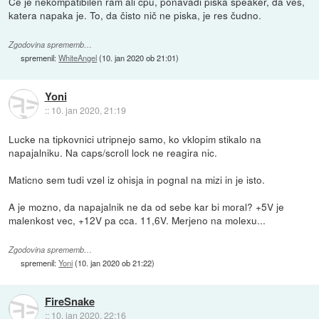
Če je nekompatibilen ram ali cpu, ponavadi piska speaker, da veš,
katera napaka je. To, da čisto nič ne piska, je res čudno.
Zgodovina sprememb…
spremenil:
WhiteAngel
(
10. jan 2020 ob 21:01
)
Yoni
::
10. jan 2020, 21:19
Lucke na tipkovnici utripnejo samo, ko vklopim stikalo na
napajalniku. Na caps/scroll lock ne reagira nic.
Maticno sem tudi vzel iz ohisja in pognal na mizi in je isto.
A je mozno, da napajalnik ne da od sebe kar bi moral? +5V je
malenkost vec, +12V pa cca. 11,6V. Merjeno na molexu...
Zgodovina sprememb…
spremenil:
Yoni
(
10. jan 2020 ob 21:22
)
FireSnake
::
10. jan 2020, 22:16