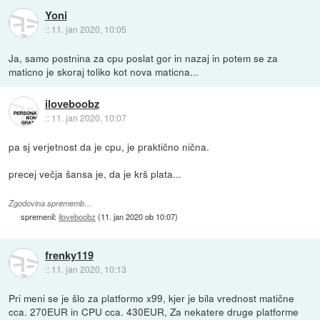
Yoni
::
11. jan 2020, 10:05
Ja, samo postnina za cpu poslat gor in nazaj in potem se za
maticno je skoraj toliko kot nova maticna...
iloveboobz
::
11. jan 2020, 10:07
pa sj verjetnost da je cpu, je praktično nična.
precej večja šansa je, da je krš plata...
Zgodovina sprememb…
spremenil:
iloveboobz
(
11. jan 2020 ob 10:07
)
frenky119
::
11. jan 2020, 10:13
Pri meni se je šlo za platformo x99, kjer je bila vrednost matične
cca. 270EUR in CPU cca. 430EUR, Za nekatere druge platforme