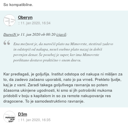
So kompatibilne.
Oberyn
::
11. jan 2020, 16:34
DarwiN
je
11. jan 2020 ob 00:20
izjavil
:
Ena možnost je, da naročiš plato na Mimovrste, stestiraš zadevo
in odstopiš od nakupa, neseš osebno plato nazaj in dobiš
povrnjen denar. Še posebej je super, ker ima Mimovrste
porihtano dostavo praktično v enem dnevu.
Kar predlagaš, je goljufija. Institut odstopa od nakupa ni mišljen za
to, da zadevo začasno uporabiš, nato jo pa vrneš. Prekleto ljudje,
kaj je z vami. Zaradi takega goljufivega ravnanja so potem
ščasoma ukinjene ugodnosti, ki smo si jih potrošniki mukoma
pridobili v boju s kapitalom in so za remote nakupovanje res
dragocene. To je samodestruktivno ravnanje.
D3m
::
11. jan 2020, 16:35