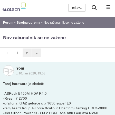
☰
Forum
»
Strojna oprema
»
Nov računalnik se ne zažene
Nov računalnik se ne zažene
«
1
2
»
Yoni
::
10. jan 2020, 19:53
Torej hardware je sledeč:
-ASRock B450M-HDV R4.0
-Ryzen 7 2700
-graficna KFA2 geforce gtx 1650 super EX
-ram TeamGroup T-Force Xcalibur Phantom Gaming DDR4-3000
-ssd Silicon Power SSD M.2 PCI-E Ace A80 Gen 3x4 NVME