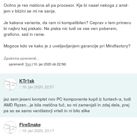
Ocitno je res maticna ali pa procesor. Kje bi nasel nekoga z amd-
jem v blizini se mi ne sanja.
Je kaksna varianta, da ram ni kompatibilen? Ceprav v tem primeru
bi najbrz kaj piskalo. Ne piska nic tudi ce vse ven poberem,
graficno, ssd in rame.
Mogoce kdo ve kako je z uveljavljanjem garancije pri Mindfactory?
Zgodovina sprememb…
spremenil:
Yoni
(
10. jan 2020 ob 22:56
)
KTr1sk
::
10. jan 2020, 22:57
jaz sem jeseni komplet nov PC komponente kupil iz funtech-a, tudi
AMD Ryzen...je bila matična fuč, so mi zamenjali in zdaj dela, prej
pa so se samo ventilatorji vrteli in ni bilo slike
FireSnake
::
10. jan 2020, 23:17