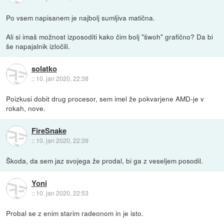
Po vsem napisanem je najbolj sumljiva matična.
Ali si imaš možnost izposoditi kako čim bolj "šwoh" grafično? Da bi
še napajalnik izločili.
solatko
::
10. jan 2020, 22:38
Poizkusi dobit drug procesor, sem imel že pokvarjene AMD-je v
rokah, nove.
FireSnake
::
10. jan 2020, 22:39
Škoda, da sem jaz svojega že prodal, bi ga z veseljem posodil.
Yoni
::
10. jan 2020, 22:53
Probal se z enim starim radeonom in je isto.