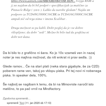
https://www.asrock.com/MB/AMD/B450M-HDV...
tvojga RAM-a
jz ne najdem da bi bil podprt v specifikacijah za matično za
Pinnacle Ridge ( zen+ ). Lahko da narobe gledam? Najdu sm
podporo za TCD48G3000C16CBK in TCD416G3000C16CBK
ampak nič od tega nima v imenu Xcalibur .
Druga možnost so pa kabli. Dobr poglej da je vse dobro
vklopljeno; da dobr "sedi". Možno bi bilo tud da grafična ni
dobr not dana.
Da bi bilo to z grafično ni šans. Ko jo 10x vzameš ven in nazaj
noter je res majhna možnost, da niti enkrat ni prav sedla. :))
Glede ramov... Če na stari plati (neka stara gigabyte, še za C2D)
poberem rame ven, takoj po vklopu piska. Pri tej novi ni nobenega
piska. In speaker dela, 100%.
Še najbolj se nagibam k temu, da bi na Mimovrste naročil isto
matično, to pa pač vrnil na Mindfactory.
Zgodovina sprememb…
spremenil:
Yoni
(
11. jan 2020 ob 17:13
)