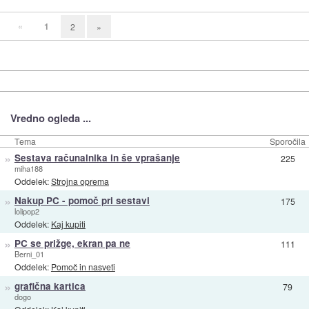
«
1
2
»
Vredno ogleda ...
Tema
Sporočila
»
Sestava računalnika in še vprašanje
225
miha188
Oddelek:
Strojna oprema
»
Nakup PC - pomoč pri sestavi
175
lolipop2
Oddelek:
Kaj kupiti
»
PC se prižge, ekran pa ne
111
Berni_01
Oddelek:
Pomoč in nasveti
»
grafična kartica
79
dogo