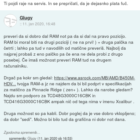
Ti pojdi raje na servis. In se prepričati, da je dejasnko plata fuč.
Glugy
::
11. jan 2020, 16:48
preveri da si dobro dal RAM not pa da si dal na pravo pozicijo.
RAM bi moral biti na drugi poziciji ( ne na prvi! ) + druga palčka na
četrti ; lahko pa tud v navodilih od matične preveriš. Najbolj da
najprej probaš z eno palčko pa če ena ne dela probi z drugo
posebej. Če imaš možnost preveri RAM tud na drugem
računalniku.
Drgač pa kokr sm gledal:
https://www.asrock.com/MB/AMD/B450M-
HDV...
tvojga RAM-a jz ne najdem da bi bil podprt v specifikacijah
za matično za Pinnacle Ridge ( zen+ ). Lahko da narobe gledam?
Najdu sm podporo za TCD48G3000C16CBK in
TCD416G3000C16CBK ampak nič od tega nima v imenu Xcalibur .
Druga možnost so pa kabli. Dobr poglej da je vse dobro vklopljeno;
da dobr "sedi". Možno bi bilo tud da grafična ni dobr not dana.
Zgodovina sprememb…
spremenilo:
Glugy
(
11. jan 2020 ob 16:53
)