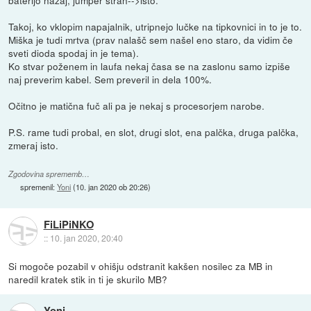
Takoj, ko vklopim napajalnik, utripnejo lučke na tipkovnici in to je to.
Miška je tudi mrtva (prav nalašč sem našel eno staro, da vidim če
sveti dioda spodaj in je tema).
Ko stvar poženem in laufa nekaj časa se na zaslonu samo izpiše
naj preverim kabel. Sem preveril in dela 100%.
Očitno je matična fuč ali pa je nekaj s procesorjem narobe.
P.S. rame tudi probal, en slot, drugi slot, ena palčka, druga palčka,
zmeraj isto.
Zgodovina sprememb…
spremenil:
Yoni
(
10. jan 2020 ob 20:26
)
FiLiPiNKO
::
10. jan 2020, 20:40
Si mogoče pozabil v ohišju odstranit kakšen nosilec za MB in
naredil kratek stik in ti je skurilo MB?
Yoni