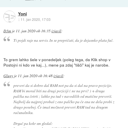
Yoni
::
11. jan 2020, 17:03
D3m
je
11. jan 2020 ob 16:35
izjavil
:
Ti pojdi raje na servis. In se prepričati, da je dejasnko plata fuč.
To grem lahko šele v ponedeljek (poleg tega, da Klik shop v
Postojni ni kdo ve kaj...), mene pa zdaj "tišči" kaj je narobe.
Glugy
je
11. jan 2020 ob 16:48
izjavil
:
preveri da si dobro dal RAM not pa da si dal na pravo pozicijo.
RAM bi moral biti na drugi poziciji ( ne na prvi! ) + druga
palčka na četrti ; lahko pa tud v navodilih od matične preveriš.
Najbolj da najprej probaš z eno palčko pa če ena ne dela probi z
drugo posebej. Če imaš možnost preveri RAM tud na drugem
računalniku.
Drgač pa kokr sm gledal: