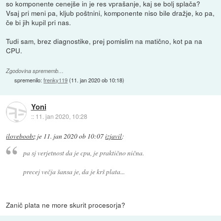
so komponente cenejše in je res vprašanje, kaj se bolj splača?
Vsaj pri meni pa, kljub poštnini, komponente niso bile dražje, ko pa,
če bi jih kupil pri nas.
Tudi sam, brez diagnostike, prej pomislim na matično, kot pa na
CPU.
Zgodovina sprememb…
spremenilo:
frenky119
(
11. jan 2020 ob 10:18
)
Yoni
::
11. jan 2020, 10:28
iloveboobz
je
11. jan 2020 ob 10:07
izjavil
:
pa sj verjetnost da je cpu, je praktično nična.
precej večja šansa je, da je krš plata...
Zanič plata ne more skurit procesorja?