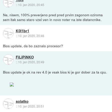
::
10. jan 2020, 20:45
Ne, nisem, 100% preverjeno pred pred prvim zagonom oziroma
sem itak samo staro vzel ven in novo noter na iste distancnike.
K0l1br1
::
10. jan 2020, 20:46
Bios update, da bo zaznalo procesor?
FiLiPiNKO
::
10. jan 2020, 20:49
Bios update je ok na rev 4.0 je vsak bios ki je gor dober za ta cpu.
solatko
::
10. jan 2020, 20:51