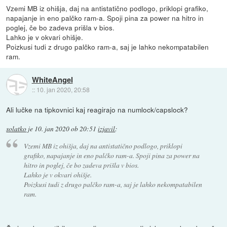
Vzemi MB iz ohišja, daj na antistatično podlogo, priklopi grafiko,
napajanje in eno palčko ram-a. Spoji pina za power na hitro in
poglej, če bo zadeva prišla v bios.
Lahko je v okvari ohišje.
Poizkusi tudi z drugo palčko ram-a, saj je lahko nekompatabilen
ram.
WhiteAngel
::
10. jan 2020, 20:58
Ali lučke na tipkovnici kaj reagirajo na numlock/capslock?
solatko
je
10. jan 2020 ob 20:51
izjavil
:
Vzemi MB iz ohišja, daj na antistatično podlogo, priklopi
grafiko, napajanje in eno palčko ram-a. Spoji pina za power na
hitro in poglej, če bo zadeva prišla v bios.
Lahko je v okvari ohišje.
Poizkusi tudi z drugo palčko ram-a, saj je lahko nekompatabilen
ram.