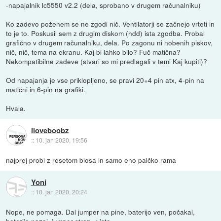
-napajalnik lc5550 v2.2 (dela, sprobano v drugem računalniku)
Ko zadevo poženem se ne zgodi nič. Ventilatorji se začnejo vrteti in
to je to. Poskusil sem z drugim diskom (hdd) ista zgodba. Probal
grafično v drugem računalniku, dela. Po zagonu ni nobenih piskov,
nič, nič, tema na ekranu. Kaj bi lahko bilo? Fuč matična?
Nekompatibilne zadeve (stvari so mi predlagali v temi Kaj kupiti)?
Od napajanja je vse priklopljeno, se pravi 20+4 pin atx, 4-pin na
matični in 6-pin na grafiki.
Hvala.
iloveboobz
::
10. jan 2020, 19:56
najprej probi z resetom biosa in samo eno palčko rama
Yoni
::
10. jan 2020, 20:24
Nope, ne pomaga. Dal jumper na pine, baterijo ven, počakal,
baterijo nazaj, jumper stran-->isto.