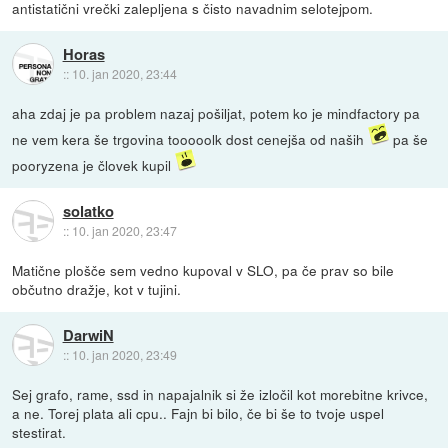
antistatični vrečki zalepljena s čisto navadnim selotejpom.
Horas
::
10. jan 2020, 23:44
aha zdaj je pa problem nazaj pošiljat, potem ko je mindfactory pa
ne vem kera še trgovina tooooolk dost cenejša od naših
pa še
pooryzena je človek kupil
solatko
::
10. jan 2020, 23:47
Matične plošče sem vedno kupoval v SLO, pa če prav so bile
občutno dražje, kot v tujini.
DarwiN
::
10. jan 2020, 23:49
Sej grafo, rame, ssd in napajalnik si že izločil kot morebitne krivce,
a ne. Torej plata ali cpu.. Fajn bi bilo, če bi še to tvoje uspel
stestirat.