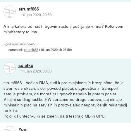
strumf666
::
10. jan 2020, 23:50
A ima katera od naših trgovin zastonj pošiljanje v rma? Kolkr vem
mindfactory to ima.
Zgodovina sprememb…
spremenil:
strumf666
(
10. jan 2020 ob 23:50
)
solatko
::
11. jan 2020, 00:00
strumf666 - Večina RMA, tudi k proizvajalcem je brezplačna, če je
stvar res v okvari, sicer povsod plačaš diagnostiko in transport,
zato je problem, da moraš tu ugotovit napako in potem poslat.
V tujini so diagnostike HW sorazmerno drage zadeve, saj nimajo
minimalnih plač na servisih in proizvajalec neupravičenih reklamacij
ne krije.
Pojdi k Funtech-u in se zmeni, da ti testirajo MB in CPU.
Yoni