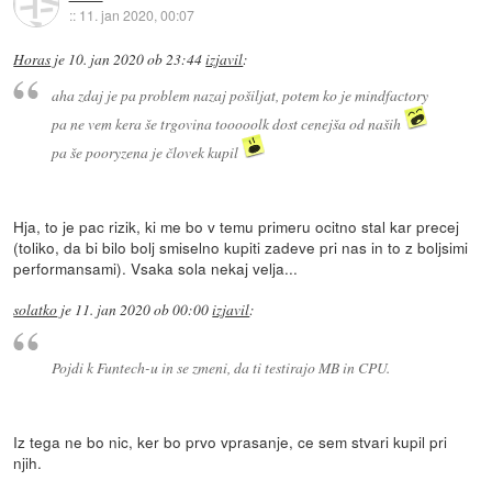
::
11. jan 2020, 00:07
Horas
je
10. jan 2020 ob 23:44
izjavil
:
aha zdaj je pa problem nazaj pošiljat, potem ko je mindfactory
pa ne vem kera še trgovina tooooolk dost cenejša od naših
pa še pooryzena je človek kupil
Hja, to je pac rizik, ki me bo v temu primeru ocitno stal kar precej
(toliko, da bi bilo bolj smiselno kupiti zadeve pri nas in to z boljsimi
performansami). Vsaka sola nekaj velja...
solatko
je
11. jan 2020 ob 00:00
izjavil
:
Pojdi k Funtech-u in se zmeni, da ti testirajo MB in CPU.
Iz tega ne bo nic, ker bo prvo vprasanje, ce sem stvari kupil pri
njih.