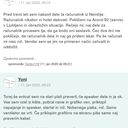
::
11. jan 2020, 09:16
Pred tremi leti sem nabavil dele ta računalnik iz Nemčije.
Računalnik nikakor ni hotel delovati. Pokličem na Acord-92 (servis)
v Ljubljano in obrazložim situacijo. Rečejo mi, naj dele za
računalnik prinesem tja, da ga bodo oni sestavili. Čez dva dni me
pokličejo, da računalnik dela in naj ga pridem iskat. Pa še računali
mi niso nič. Vendar sem se jim na primeren način zahvalil in
oddolžil.
Zgodovina sprememb…
spremenilo:
frenky119
(
11. jan 2020 ob 09:21
)
Yoni
::
11. jan 2020, 09:23
Torej še enkrat sem na stari plati preveril, če speaker dela in je ok.
Vse sem vzel iz kište, pobral rame in grafiko ven, priklopil
napajanje in speaker, startal in nič. Nobenega piska, nič. Samo
ventilator se vrti. Če priklopim grafično na ekranu piše samo naj
preverim kabel.