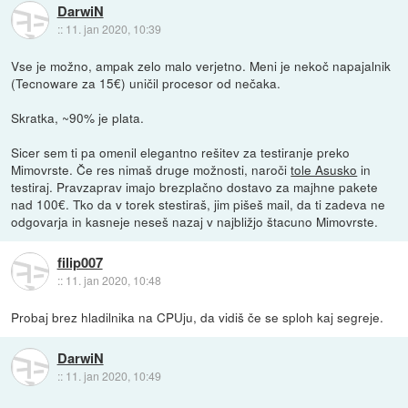
DarwiN
::
11. jan 2020, 10:39
Vse je možno, ampak zelo malo verjetno. Meni je nekoč napajalnik
(Tecnoware za 15€) uničil procesor od nečaka.
Skratka, ~90% je plata.
Sicer sem ti pa omenil elegantno rešitev za testiranje preko
Mimovrste. Če res nimaš druge možnosti, naroči
tole Asusko
in
testiraj. Pravzaprav imajo brezplačno dostavo za majhne pakete
nad 100€. Tko da v torek stestiraš, jim pišeš mail, da ti zadeva ne
odgovarja in kasneje neseš nazaj v najbližjo štacuno Mimovrste.
filip007
::
11. jan 2020, 10:48
Probaj brez hladilnika na CPUju, da vidiš če se sploh kaj segreje.
DarwiN
::
11. jan 2020, 10:49