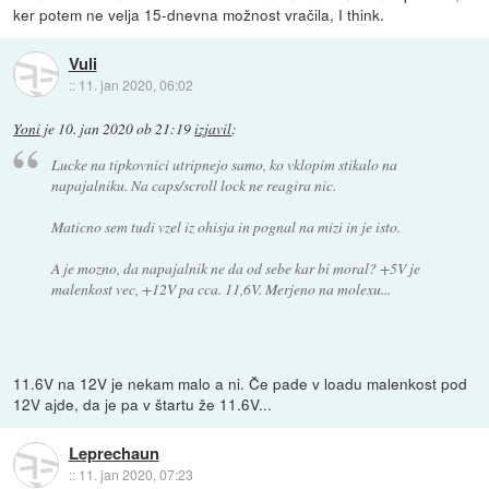
ker potem ne velja 15-dnevna možnost vračila, I think.
Vuli
::
11. jan 2020, 06:02
Yoni
je
10. jan 2020 ob 21:19
izjavil
:
Lucke na tipkovnici utripnejo samo, ko vklopim stikalo na
napajalniku. Na caps/scroll lock ne reagira nic.
Maticno sem tudi vzel iz ohisja in pognal na mizi in je isto.
A je mozno, da napajalnik ne da od sebe kar bi moral? +5V je
malenkost vec, +12V pa cca. 11,6V. Merjeno na molexu...
11.6V na 12V je nekam malo a ni. Če pade v loadu malenkost pod
12V ajde, da je pa v štartu že 11.6V...
Leprechaun
::
11. jan 2020, 07:23