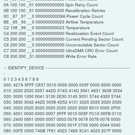
0A 100 100 _51 000000000000 Spin Retry Count
0B 100 100 _51 000000000000 Recalibration Retries
0C _97 _97 __0 000000000D9A Power Cycle Count
BE _65 _56 __0 000000000023 Airflow Temperature
C2 108 _99 __0 000000000023 Temperature
C4 200 200 __0 000000000000 Reallocation Event Count
C5 200 200 __0 000000000000 Current Pending Sector Count
C6 200 200 __0 000000000000 Uncorrectable Sector Count
C7 200 200 __0 000000000000 UltraDMA CRC Error Count
C8 200 200 _51 000000000000 Write Error Rate
-- IDENTIFY_DEVICE --------------------------------------------------------
-
0 1 2 3 4 5 6 7 8 9
000: 427A 3FFF C837 0010 0000 0000 003F 0000 0000 0000
010: 2020 2020 2057 442D 574D 414D 3941 4831 3638 3534
020: 0000 1000 0041 3130 2E30 3145 3031 5744 4320 5744
030: 3830 3042 442D 3038 4D52 4131 2020 2020 2020 2020
040: 2020 2020 2020 2020 2020 2020 2020 8010 0000 2F00
050: 4001 0000 0000 0007 3FFF 0010 003F FC10 00FB 0110
060: 2400 0951 0000 0007 0003 0078 0078 0078 0078 0000
070: 0000 0000 0000 0000 0000 001F 0706 0000 0044 0040
080: 00FE 0000 746B 7F61 4023 7469 3C41 4023 207F 0000