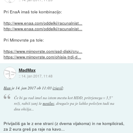
Pri EnaA imaš tole kombinacijo:
http://www.enaa.com/oddelki/racunalnist...
http://www.enaa.com/oddelki/racunalnist...
Pri Mimovrste pa tole:
https://www.mimovrste.com/ssd-diski/cru...
https://www.mimovrste.com/ohisja-trdi-d...
MadMax
::
14. jan 2017, 11:48
Han
je
14. jan 2017 ob 11:03
izjavil
:
Če bi ga rad imel na istem mestu kot HDD, pritrjenega v 3,5"
reži, rabiš zanj še
nosilec
, drugače pa je lahko položen tudi na
dnu ohišja...
Privijačiš ga le z ene strani (z dvema vijakoma) in ne kompliciraš,
za 2 eura greš pa raje na kavo...