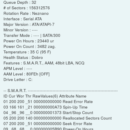
Queue Depth : 32
# of Sectors : 156312576
Rotation Rate : Neznano
Interface : Serial ATA
Major Version : ATA/ATAPI-7
Minor Version : ----
Transfer Mode : ---- | SATA/300
Power On Hours : 23440 ur
Power On Count : 3482 zag.
Temperature : 35 C (95 F)
Health Status : Dobro
Features : S.M.A.R.T., AAM, 48bit LBA, NCQ
APM Level : ----
AAM Level : 80FEh [OFF]
Drive Letter : C:
-- S.M.A.R.T. --------------------------------------------------------------
ID Cur Wor Thr RawValues(6) Attribute Name
01 200 200 _51 000000000000 Read Error Rate
03 166 161 _21 000000000A73 Spin-Up Time
04 _96 _96 __0 000000001373 Start/Stop Count
05 200 200 140 000000000000 Reallocated Sectors Count
07 200 200 _51 000000000000 Seek Error Rate
09 _68 _68 __0 000000005B90 Power-On Hours