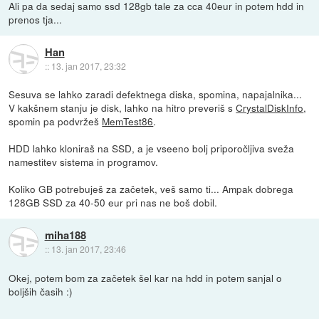
Ali pa da sedaj samo ssd 128gb tale za cca 40eur in potem hdd in
prenos tja...
Han
::
13. jan 2017, 23:32
Sesuva se lahko zaradi defektnega diska, spomina, napajalnika...
V kakšnem stanju je disk, lahko na hitro preveriš s
CrystalDiskInfo
,
spomin pa podvržeš
MemTest86
.
HDD lahko kloniraš na SSD, a je vseeno bolj priporočljiva sveža
namestitev sistema in programov.
Koliko GB potrebuješ za začetek, veš samo ti... Ampak dobrega
128GB SSD za 40-50 eur pri nas ne boš dobil.
miha188
::
13. jan 2017, 23:46
Okej, potem bom za začetek šel kar na hdd in potem sanjal o
boljših časih :)
----------------------------------------------------------------------------