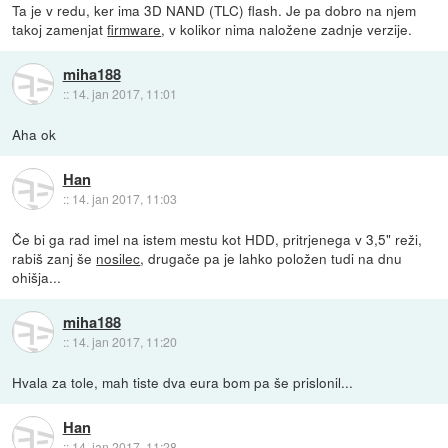
Ta je v redu, ker ima 3D NAND (TLC) flash. Je pa dobro na njem
takoj zamenjat
firmware
, v kolikor nima naložene zadnje verzije.
miha188
::
14. jan 2017, 11:01
Aha ok
Han
::
14. jan 2017, 11:03
Če bi ga rad imel na istem mestu kot HDD, pritrjenega v 3,5" reži,
rabiš zanj še
nosilec
, drugače pa je lahko položen tudi na dnu
ohišja...
miha188
::
14. jan 2017, 11:20
Hvala za tole, mah tiste dva eura bom pa še prislonil...
Han
::
14. jan 2017, 11:28