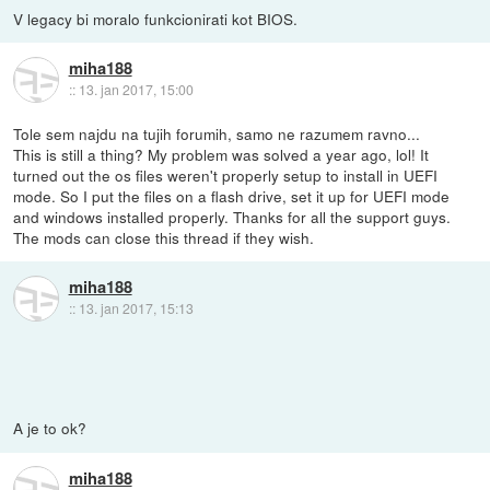
V legacy bi moralo funkcionirati kot BIOS.
miha188
::
13. jan 2017, 15:00
Tole sem najdu na tujih forumih, samo ne razumem ravno...
This is still a thing? My problem was solved a year ago, lol! It
turned out the os files weren't properly setup to install in UEFI
mode. So I put the files on a flash drive, set it up for UEFI mode
and windows installed properly. Thanks for all the support guys.
The mods can close this thread if they wish.
miha188
::
13. jan 2017, 15:13
A je to ok?
miha188