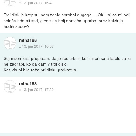
::
13. jan 2017, 16:41
Trdi disk je krepnu, sem zdele sprobal dugega.... Ok, kaj se mi bolj
splača hdd ali ssd, glede na bolj domačo uprabo, brez kakšnih
hudih zadev?
miha188
::
13. jan 2017, 16:57
Sej nisem čist prepričan, da je res crknil, ker mi pri sata kablu zatič
ne zagrabi, ko ga dam v trdi disk
Kot, da bi bila reža pri disku prekratka.
miha188
::
13. jan 2017, 17:30