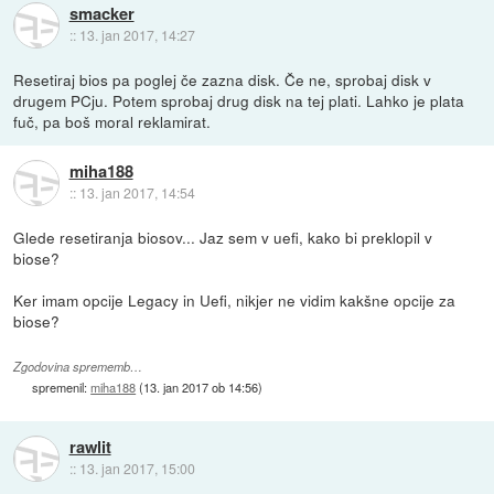
smacker
::
13. jan 2017, 14:27
Resetiraj bios pa poglej če zazna disk. Če ne, sprobaj disk v
drugem PCju. Potem sprobaj drug disk na tej plati. Lahko je plata
fuč, pa boš moral reklamirat.
miha188
::
13. jan 2017, 14:54
Glede resetiranja biosov... Jaz sem v uefi, kako bi preklopil v
biose?
Ker imam opcije Legacy in Uefi, nikjer ne vidim kakšne opcije za
biose?
Zgodovina sprememb…
spremenil:
miha188
(
13. jan 2017 ob 14:56
)
rawlit
::
13. jan 2017, 15:00