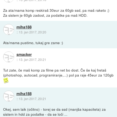
Za ata/mama komp reskiraš 30eur za 60gb ssd, pa maš raketo ;)
Za sistem je 60gb zadost, za podatke pa maš HDD.
miha188
::
13. jan 2017, 20:20
Ata/mama pustimo, tukaj gre zame :)
smacker
::
13. jan 2017, 20:21
Tut zate, če maš komp za filme pa net bo dost. Če še kaj fretaš
(photoshop, autocad, programiranje,...) pol pa raje 45eur za 120gb
miha188
::
13. jan 2017, 20:21
Okej, sem laik (očitno) - torej se da ssd (manjša kapaciteta) za
sistem in hdd za podatke - da se loči ...