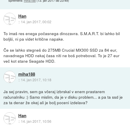
spremenil:
miha188
(
13. jan 2017 ob 23:49
)
Han
::
14. jan 2017, 00:02
To imaš res enega počasnega dinozavra. S.M.A.R.T. bi lahko bil
boljši, ni pa videt kritične napake.
Če se lahko stegneš do 275MB Crucial MX300 SSD za 84 eur,
navadnega HDD nekaj časa niti ne boš potreboval. To je 27 eur
več kot stane Seagate HDD.
miha188
::
14. jan 2017, 10:18
Ja sej pravim, sem ga včeraj izbrskal v enem prastarem
računalniku :) Samo mislim, da je v disku problem... a pa ta ssd je
za ta denar že okej ali je bolj poceni izdelava?
Han
::
14. jan 2017, 10:56