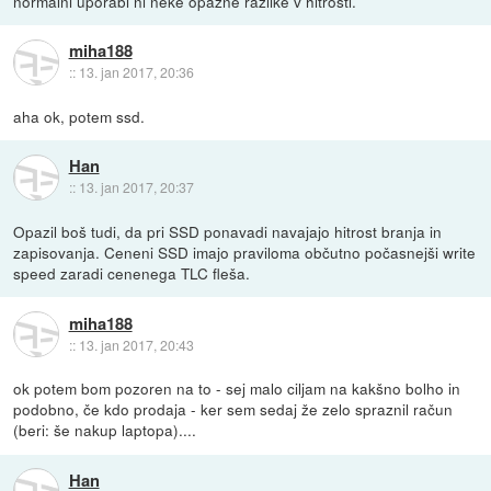
normalni uporabi ni neke opazne razlike v hitrosti.
miha188
::
13. jan 2017, 20:36
aha ok, potem ssd.
Han
::
13. jan 2017, 20:37
Opazil boš tudi, da pri SSD ponavadi navajajo hitrost branja in
zapisovanja. Ceneni SSD imajo praviloma občutno počasnejši write
speed zaradi cenenega TLC fleša.
miha188
::
13. jan 2017, 20:43
ok potem bom pozoren na to - sej malo ciljam na kakšno bolho in
podobno, če kdo prodaja - ker sem sedaj že zelo spraznil račun
(beri: še nakup laptopa)....
Han