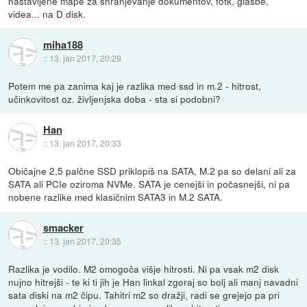
nastavljene mape za shranjevanje dokumentov, fotk, glasbe,
videa... na D disk.
miha188
::
13. jan 2017, 20:29
Potem me pa zanima kaj je razlika med ssd in m.2 - hitrost,
učinkovitost oz. življenjska doba - sta si podobni?
Han
::
13. jan 2017, 20:33
Običajne 2,5 palčne SSD priklopiš na SATA, M.2 pa so delani ali za
SATA ali PCIe oziroma NVMe. SATA je cenejši in počasnejši, ni pa
nobene razlike med klasičnim SATA3 in M.2 SATA.
smacker
::
13. jan 2017, 20:35
Razlika je vodilo. M2 omogoča višje hitrosti. Ni pa vsak m2 disk
nujno hitrejši - te ki ti jih je Han linkal zgoraj so bolj ali manj navadni
sata diski na m2 čipu. Tahitri m2 so dražji, radi se grejejo pa pri