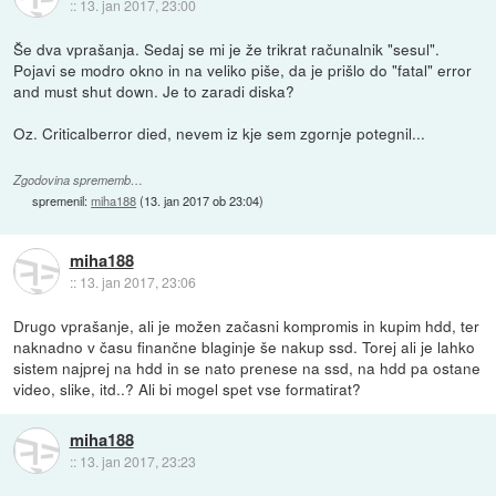
::
13. jan 2017, 23:00
Še dva vprašanja. Sedaj se mi je že trikrat računalnik "sesul".
Pojavi se modro okno in na veliko piše, da je prišlo do "fatal" error
and must shut down. Je to zaradi diska?
Oz. Criticalberror died, nevem iz kje sem zgornje potegnil...
Zgodovina sprememb…
spremenil:
miha188
(
13. jan 2017 ob 23:04
)
miha188
::
13. jan 2017, 23:06
Drugo vprašanje, ali je možen začasni kompromis in kupim hdd, ter
naknadno v času finančne blaginje še nakup ssd. Torej ali je lahko
sistem najprej na hdd in se nato prenese na ssd, na hdd pa ostane
video, slike, itd..? Ali bi mogel spet vse formatirat?
miha188
::
13. jan 2017, 23:23