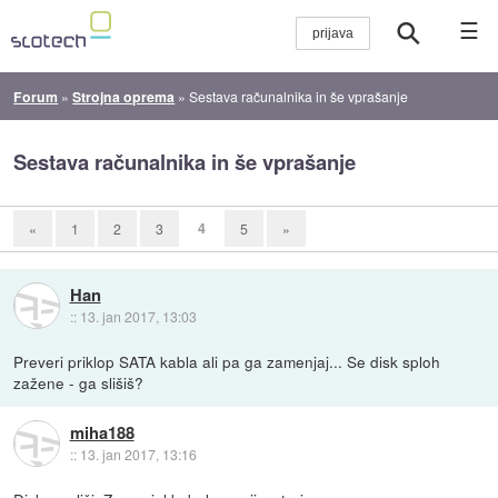
☰
Forum
»
Strojna oprema
»
Sestava računalnika in še vprašanje
Sestava računalnika in še vprašanje
4
«
1
2
3
5
»
Han
::
13. jan 2017, 13:03
Preveri priklop SATA kabla ali pa ga zamenjaj... Se disk sploh
zažene - ga slišiš?
miha188
::
13. jan 2017, 13:16