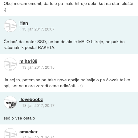
Okej moram omenit, da tole pa malo hitreje dela, kot na stari plošči
:)
Han
::
13. jan 2017, 20:07
Če boš dal noter SSD, ne bo delalo le MALO hitreje, ampak bo
računalnik postal RAKETA.
miha188
::
13. jan 2017, 20:15
Ja sej to, potem se pa take nove opcije pojavljajo pa človek težko
spi, ker se mora zaradi cene odločati... :)
iloveboobz
::
13. jan 2017, 20:17
ssd > vse ostalo
smacker
::
13. jan 2017, 20:18