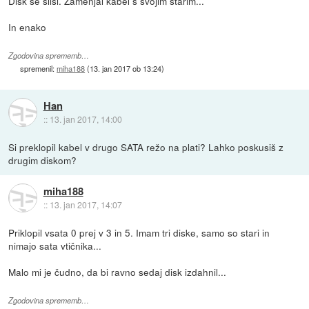
Disk se sliši. Zamenjal kabel s svojim starim...
In enako
Zgodovina sprememb…
spremenil:
miha188
(
13. jan 2017 ob 13:24
)
Han
::
13. jan 2017, 14:00
Si preklopil kabel v drugo SATA režo na plati? Lahko poskusiš z
drugim diskom?
miha188
::
13. jan 2017, 14:07
Priklopil vsata 0 prej v 3 in 5. Imam tri diske, samo so stari in
nimajo sata vtičnika...
Malo mi je čudno, da bi ravno sedaj disk izdahnil...
Zgodovina sprememb…