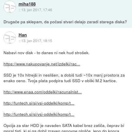
miha188
::
13. jan 2017, 17:46
Drugače pa sklepam, da počasi stvari delajo zaradi starega diska?
Han
::
13. jan 2017, 18:15
Nabavi nov disk - to danes ni nek hud strošek.
https://www.nakupovanje.net/izdelki/rac...
SSD je 10x hitrejši in neslišen, a dobiš tudi ~10x manj prostora za
enako ceno. Tvoja plata podpira tudi SSD v obliki M.2 kartice.
http://www.enaa.com/oddelki/racunalnist...
http://funtech.si/si/vsi-oddelki/komp/t...
http://funtech.si/si/vsi-oddelki/komp/t...
Opcija za star HDD je navaden SATA kabel brez zatiča, čeprav bi
moral tisti, ki si ga dobil zraven osnovne plošče, lepo do konca