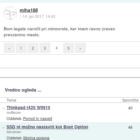
miha188
::
14. jan 2017, 14:43
Bom tegale naročil pri mimovrste, ker imam ravno zraven
prevzemno mesto.
4
«
1
2
3
5
»
Vredno ogleda ...
Tema
Sporočila
»
Thinkpad t420 WIN10
40
multiscan
Oddelek:
Pomoč in nasveti
»
SSD ni možno nastaviti kot Boot Option
46
Iskraman
Oddelek:
Strojna oprema