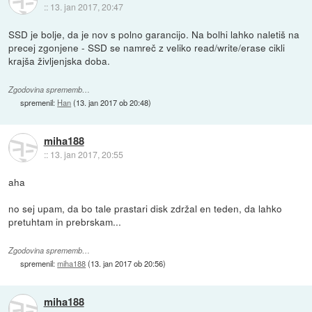
::
13. jan 2017, 20:47
SSD je bolje, da je nov s polno garancijo. Na bolhi lahko naletiš na
precej zgonjene - SSD se namreč z veliko read/write/erase cikli
krajša življenjska doba.
Zgodovina sprememb…
spremenil:
Han
(
13. jan 2017 ob 20:48
)
miha188
::
13. jan 2017, 20:55
aha
no sej upam, da bo tale prastari disk zdržal en teden, da lahko
pretuhtam in prebrskam...
Zgodovina sprememb…
spremenil:
miha188
(
13. jan 2017 ob 20:56
)
miha188