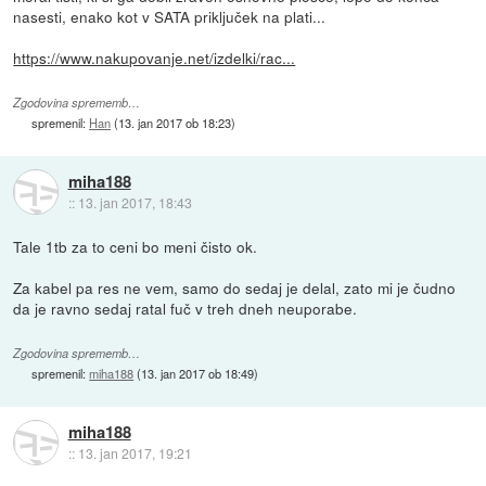
nasesti, enako kot v SATA priključek na plati...
https://www.nakupovanje.net/izdelki/rac...
Zgodovina sprememb…
spremenil:
Han
(
13. jan 2017 ob 18:23
)
miha188
::
13. jan 2017, 18:43
Tale 1tb za to ceni bo meni čisto ok.
Za kabel pa res ne vem, samo do sedaj je delal, zato mi je čudno
da je ravno sedaj ratal fuč v treh dneh neuporabe.
Zgodovina sprememb…
spremenil:
miha188
(
13. jan 2017 ob 18:49
)
miha188
::
13. jan 2017, 19:21