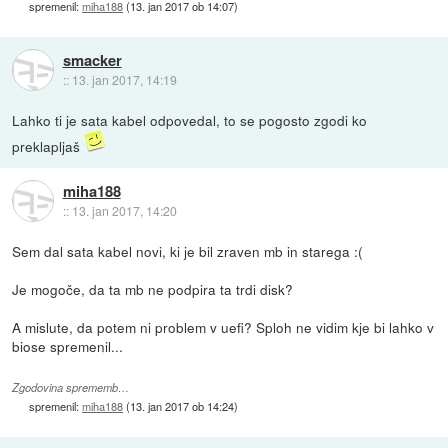
spremenil:
miha188
(
13. jan 2017 ob 14:07
)
smacker
::
13. jan 2017, 14:19
Lahko ti je sata kabel odpovedal, to se pogosto zgodi ko
preklapljaš
miha188
::
13. jan 2017, 14:20
Sem dal sata kabel novi, ki je bil zraven mb in starega :(
Je mogoče, da ta mb ne podpira ta trdi disk?
A mislute, da potem ni problem v uefi? Sploh ne vidim kje bi lahko v
biose spremenil...
Zgodovina sprememb…
spremenil:
miha188
(
13. jan 2017 ob 14:24
)