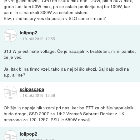
je vrh glave dovolj. CPU bo skuru max ene 120W, plata 50W max,
grafa tudi tam 50W max, pa se ostala periferija naj bo 100W, kar
pa ni in si na okoli 300W za celoten sistem.
Btw, mindfactory ves da posilja v SLO samo firmam?
lolipop2
::
18. okt 2019, 12:55
313 W je estimate voltage. Če je napajalnik kvaliteten, mi ni panike,
če je več.
Ja, itak bi na firmo vzel, tako da naj bi šlo skozi. Saj dajo tudi na
s.p. ali ne?
scipascapa
::
18. okt 2019, 12:56
Ohišje in napajalnik vzemi pri nas, ker bo PTT za ohišje/napajalnik
hudo drago, SSD 200€ za 1tb? Vzameš Sabrent Rocket z UK
amazona za 120-125€. PSU je 650W dovolj.
lolipop2
::
18. okt 2019, 13:01