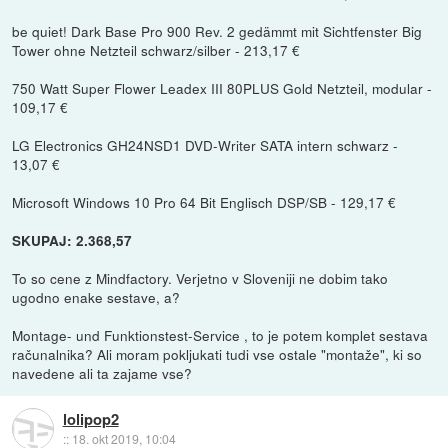
be quiet! Dark Base Pro 900 Rev. 2 gedämmt mit Sichtfenster Big
Tower ohne Netzteil schwarz/silber - 213,17 €
750 Watt Super Flower Leadex III 80PLUS Gold Netzteil, modular -
109,17 €
LG Electronics GH24NSD1 DVD-Writer SATA intern schwarz -
13,07 €
Microsoft Windows 10 Pro 64 Bit Englisch DSP/SB - 129,17 €
SKUPAJ: 2.368,57
To so cene z Mindfactory. Verjetno v Sloveniji ne dobim tako
ugodno enake sestave, a?
Montage- und Funktionstest-Service , to je potem komplet sestava
računalnika? Ali moram pokljukati tudi vse ostale "montaže", ki so
navedene ali ta zajame vse?
lolipop2
::
18. okt 2019, 10:04