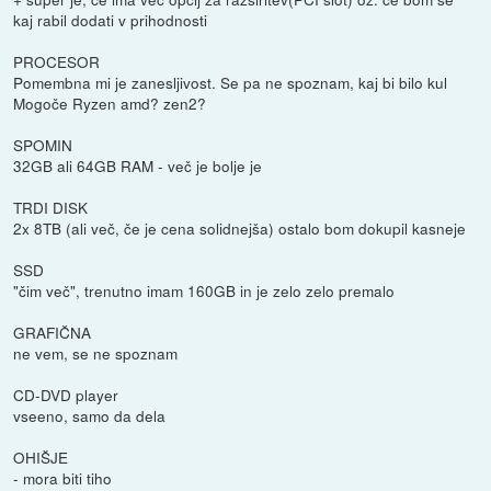
kaj rabil dodati v prihodnosti
PROCESOR
Pomembna mi je zanesljivost. Se pa ne spoznam, kaj bi bilo kul
Mogoče Ryzen amd? zen2?
SPOMIN
32GB ali 64GB RAM - več je bolje je
TRDI DISK
2x 8TB (ali več, če je cena solidnejša) ostalo bom dokupil kasneje
SSD
"čim več", trenutno imam 160GB in je zelo zelo premalo
GRAFIČNA
ne vem, se ne spoznam
CD-DVD player
vseeno, samo da dela
OHIŠJE
- mora biti tiho