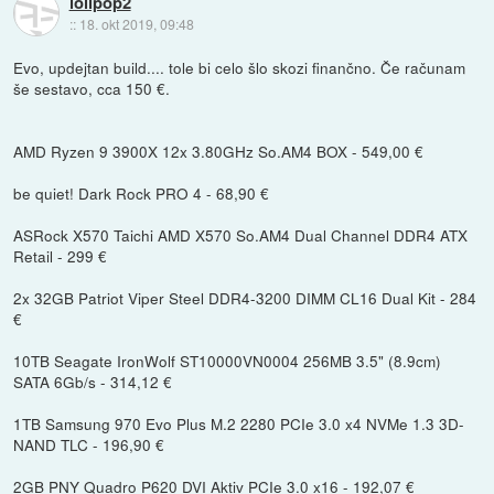
lolipop2
::
18. okt 2019, 09:48
Evo, updejtan build.... tole bi celo šlo skozi finančno. Če računam
še sestavo, cca 150 €.
AMD Ryzen 9 3900X 12x 3.80GHz So.AM4 BOX - 549,00 €
be quiet! Dark Rock PRO 4 - 68,90 €
ASRock X570 Taichi AMD X570 So.AM4 Dual Channel DDR4 ATX
Retail - 299 €
2x 32GB Patriot Viper Steel DDR4-3200 DIMM CL16 Dual Kit - 284
€
10TB Seagate IronWolf ST10000VN0004 256MB 3.5" (8.9cm)
SATA 6Gb/s - 314,12 €
1TB Samsung 970 Evo Plus M.2 2280 PCIe 3.0 x4 NVMe 1.3 3D-
NAND TLC - 196,90 €
2GB PNY Quadro P620 DVI Aktiv PCIe 3.0 x16 - 192,07 €