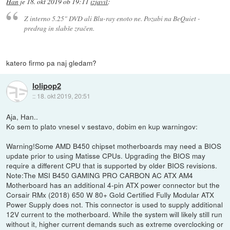
Han
je
18. okt 2019 ob 19:11
izjavil
:
Z interno 5.25" DVD ali Blu-ray enoto ne. Pozabi na BeQuiet -
predrag in slabše zračen.
katero firmo pa naj gledam?
lolipop2
::
18. okt 2019, 20:51
Aja, Han..
Ko sem to plato vnesel v sestavo, dobim en kup warningov:
Warning!Some AMD B450 chipset motherboards may need a BIOS
update prior to using Matisse CPUs. Upgrading the BIOS may
require a different CPU that is supported by older BIOS revisions.
Note:The MSI B450 GAMING PRO CARBON AC ATX AM4
Motherboard has an additional 4-pin ATX power connector but the
Corsair RMx (2018) 650 W 80+ Gold Certified Fully Modular ATX
Power Supply does not. This connector is used to supply additional
12V current to the motherboard. While the system will likely still run
without it, higher current demands such as extreme overclocking or