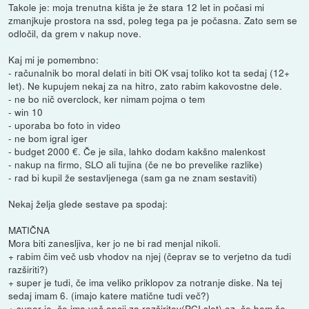
Takole je: moja trenutna kišta je že stara 12 let in počasi mi
zmanjkuje prostora na ssd, poleg tega pa je počasna. Zato sem se
odločil, da grem v nakup nove.
Kaj mi je pomembno:
- računalnik bo moral delati in biti OK vsaj toliko kot ta sedaj (12+
let). Ne kupujem nekaj za na hitro, zato rabim kakovostne dele.
- ne bo nič overclock, ker nimam pojma o tem
- win 10
- uporaba bo foto in video
- ne bom igral iger
- budget 2000 €. Če je sila, lahko dodam kakšno malenkost
- nakup na firmo, SLO ali tujina (če ne bo prevelike razlike)
- rad bi kupil že sestavljenega (sam ga ne znam sestaviti)
Nekaj želja glede sestave pa spodaj:
MATIČNA
Mora biti zanesljiva, ker jo ne bi rad menjal nikoli.
+ rabim čim več usb vhodov na njej (čeprav se to verjetno da tudi
razširiti?)
+ super je tudi, če ima veliko priklopov za notranje diske. Na tej
sedaj imam 6. (imajo katere matične tudi več?)
+ super je, če ima več opcij za razširitev(PCI slot) oz. če bom še