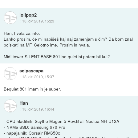
lolipop2
::
18. okt 2019, 15:23
Han, hvala za info.
Lahko prosim, če mi napišeš kaj naj zamenjam s čim? Da bom znal
poiskati na MF. Celotno ime. Prosim in hvala.
Midi tower SILENT BASE 801 be quiet bi potem bil kul?
scipascapa
::
18. okt 2019, 15:37
Bequiet 801 imam in je super.
Han
::
18. okt 2019, 16:44
- CPU hladilnik: Scythe Mugen 5 Rev.B ali Noctua NH-U12A
- NVMe SSD: Samsung 970 Pro
- napajalnik: Corsair RM650x