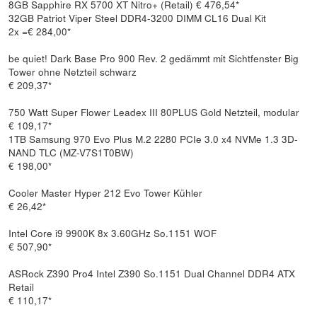
8GB Sapphire RX 5700 XT Nitro+ (Retail) € 476,54*
32GB Patriot Viper Steel DDR4-3200 DIMM CL16 Dual Kit
2x =€ 284,00*
be quiet! Dark Base Pro 900 Rev. 2 gedämmt mit Sichtfenster Big
Tower ohne Netzteil schwarz
€ 209,37*
750 Watt Super Flower Leadex III 80PLUS Gold Netzteil, modular
€ 109,17*
1TB Samsung 970 Evo Plus M.2 2280 PCIe 3.0 x4 NVMe 1.3 3D-
NAND TLC (MZ-V7S1T0BW)
€ 198,00*
Cooler Master Hyper 212 Evo Tower Kühler
€ 26,42*
Intel Core i9 9900K 8x 3.60GHz So.1151 WOF
€ 507,90*
ASRock Z390 Pro4 Intel Z390 So.1151 Dual Channel DDR4 ATX
Retail
€ 110,17*