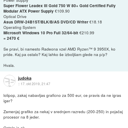
Super Flower Leadex III Gold 750 W 80+ Gold Certified Fully
€109.90
Modular ATX Power Supply
Optical Drive
€18.18
Asus DRW-24B1ST/BLK/B/AS DVD/CD Writer
Operating System
€210.99
Microsoft Windows 10 Pro Full 32/64-bit
= 2470 €
Se pravi, bi namesto Radeona vzel AMD Ryzen™ 9 3950X, ko
pride. Kaj pa ostalo? Kaj lahko še izboljšam glede na p/p?
Hvala.
judoka
::
17. okt 2019, 21:47
lolipop, zakaj nabavljas graficno za 500 eur, ce pravis da ne igras
iger?
Zamenjaj grafiko za nekaj v srednjem razredu (200-250) in pojačaj
procesor na 8 jeder.
Ostalo je ok.