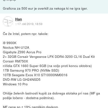
Graficna za 500 eur je overkill za nekoga ki ne igra iger.
Han
::
17. okt 2019, 18:59
Če že Intel, potem npr. takole:
i9 9900K
Noctua NH-U12A
Gigabyte Z390 Aorus Pro
2× 32GB Corsair Vengeance LPX DDR4-3200 CL16 Dual Kit
Corsair RM750X
nVidia GTX 1660 Super 6GB (na voljo proti koncu oktobra)
1TB Samsung 970 PRO (NVMe SSD)
10TB Seagate Exos X10 ST10000NM0016
DVD-RW LG GH24NSD5
Windows 10 Pro
Ohišje želenih lastnosti kupiš za dobrega stotaka pri nas (MF ga
pošlje ločeno - dodatna poštnina).
MF cene so z 19% nemškim davkom.