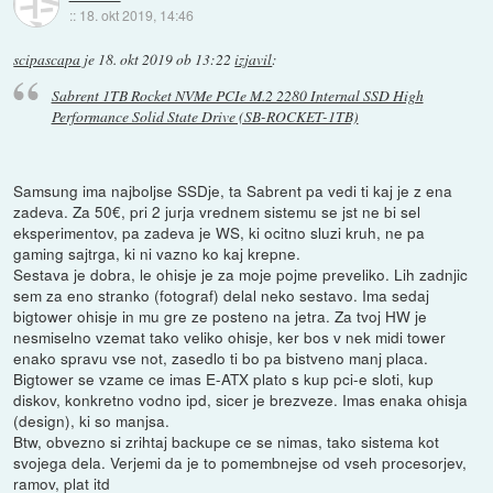
::
18. okt 2019, 14:46
scipascapa
je
18. okt 2019 ob 13:22
izjavil
:
Sabrent 1TB Rocket NVMe PCIe M.2 2280 Internal SSD High
Performance Solid State Drive (SB-ROCKET-1TB)
Samsung ima najboljse SSDje, ta Sabrent pa vedi ti kaj je z ena
zadeva. Za 50€, pri 2 jurja vrednem sistemu se jst ne bi sel
eksperimentov, pa zadeva je WS, ki ocitno sluzi kruh, ne pa
gaming sajtrga, ki ni vazno ko kaj krepne.
Sestava je dobra, le ohisje je za moje pojme preveliko. Lih zadnjic
sem za eno stranko (fotograf) delal neko sestavo. Ima sedaj
bigtower ohisje in mu gre ze posteno na jetra. Za tvoj HW je
nesmiselno vzemat tako veliko ohisje, ker bos v nek midi tower
enako spravu vse not, zasedlo ti bo pa bistveno manj placa.
Bigtower se vzame ce imas E-ATX plato s kup pci-e sloti, kup
diskov, konkretno vodno ipd, sicer je brezveze. Imas enaka ohisja
(design), ki so manjsa.
Btw, obvezno si zrihtaj backupe ce se nimas, tako sistema kot
svojega dela. Verjemi da je to pomembnejse od vseh procesorjev,
ramov, plat itd