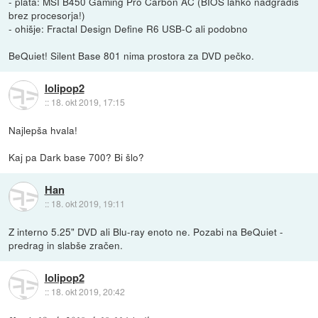
- plata: MSI B450 Gaming Pro Carbon AC (BIOS lahko nadgradiš
brez procesorja!)
- ohišje: Fractal Design Define R6 USB-C ali podobno
BeQuiet! Silent Base 801 nima prostora za DVD pečko.
lolipop2
::
18. okt 2019, 17:15
Najlepša hvala!
Kaj pa Dark base 700? Bi šlo?
Han
::
18. okt 2019, 19:11
Z interno 5.25" DVD ali Blu-ray enoto ne. Pozabi na BeQuiet -
predrag in slabše zračen.
lolipop2
::
18. okt 2019, 20:42