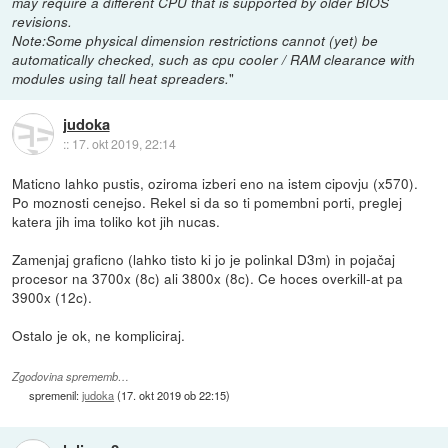
may require a different CPU that is supported by older BIOS
revisions.
Note:Some physical dimension restrictions cannot (yet) be
automatically checked, such as cpu cooler / RAM clearance with
"
modules using tall heat spreaders.
judoka
::
17. okt 2019, 22:14
Maticno lahko pustis, oziroma izberi eno na istem cipovju (x570).
Po moznosti cenejso. Rekel si da so ti pomembni porti, preglej
katera jih ima toliko kot jih nucas.
Zamenjaj graficno (lahko tisto ki jo je polinkal D3m) in pojačaj
procesor na 3700x (8c) ali 3800x (8c). Ce hoces overkill-at pa
3900x (12c).
Ostalo je ok, ne kompliciraj.
Zgodovina sprememb…
spremenil:
judoka
(
17. okt 2019 ob 22:15
)