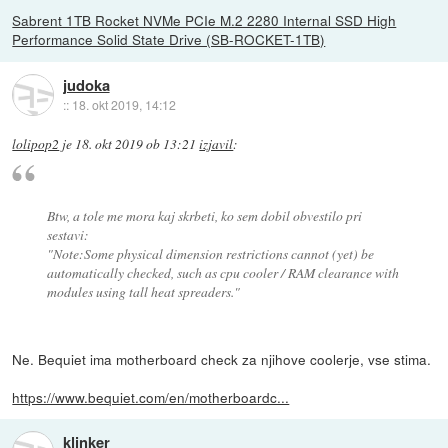
Sabrent 1TB Rocket NVMe PCIe M.2 2280 Internal SSD High
Performance Solid State Drive (SB-ROCKET-1TB)
judoka
::
18. okt 2019, 14:12
lolipop2
je
18. okt 2019 ob 13:21
izjavil
:
Btw, a tole me mora kaj skrbeti, ko sem dobil obvestilo pri
sestavi:
"Note:Some physical dimension restrictions cannot (yet) be
automatically checked, such as cpu cooler / RAM clearance with
modules using tall heat spreaders."
Ne. Bequiet ima motherboard check za njihove coolerje, vse stima.
https://www.bequiet.com/en/motherboardc...
klinker