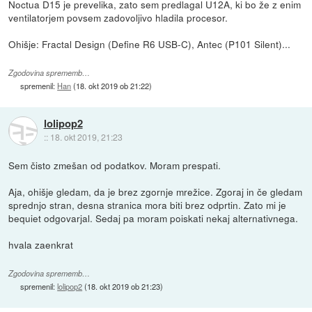
Noctua D15 je prevelika, zato sem predlagal U12A, ki bo že z enim
ventilatorjem povsem zadovoljivo hladila procesor.
Ohišje: Fractal Design (Define R6 USB-C), Antec (P101 Silent)...
Zgodovina sprememb…
spremenil:
Han
(
18. okt 2019 ob 21:22
)
lolipop2
::
18. okt 2019, 21:23
Sem čisto zmešan od podatkov. Moram prespati.
Aja, ohišje gledam, da je brez zgornje mrežice. Zgoraj in če gledam
sprednjo stran, desna stranica mora biti brez odprtin. Zato mi je
bequiet odgovarjal. Sedaj pa moram poiskati nekaj alternativnega.
hvala zaenkrat
Zgodovina sprememb…
spremenil:
lolipop2
(
18. okt 2019 ob 21:23
)