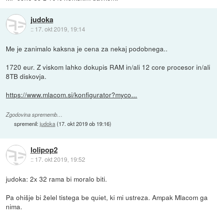
judoka
::
17. okt 2019, 19:14
Me je zanimalo kaksna je cena za nekaj podobnega..
1720 eur. Z viskom lahko dokupis RAM in/ali 12 core procesor in/ali
8TB diskovja.
https://www.mlacom.si/konfigurator?myco...
Zgodovina sprememb…
spremenil:
judoka
(
17. okt 2019 ob 19:16
)
lolipop2
::
17. okt 2019, 19:52
judoka: 2x 32 rama bi moralo biti.
Pa ohišje bi želel tistega be quiet, ki mi ustreza. Ampak Mlacom ga
nima.