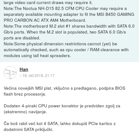
large video card current draws may require it.
Note:The Noctua NH-D15 82.5 CFM CPU Cooler may require a
separately available mounting adapter to fit the MSI B450 GAMING
PRO CARBON AC ATX AM4 Motherboard.
Note:The motherboard M.2 slot #1 shares bandwidth with SATA 6.0
Gb/s ports. When the M.2 slot is populated, two SATA 6.0 Gb/s
ports are disabled.
Note:Some physical dimension restrictions cannot (yet) be
automatically checked, such as cpu cooler / RAM clearance with
modules using tall heat spreaders.
Han
::
18. okt 2019, 21:17
Večina novejših MSI plat, vključno s predlagano, podpira BIOS
flash brez procesorja.
Dodaten 4-pinski CPU power konektor je predviden zgolj za
(ekstremno) navijanje.
Če boš rabil več kot 4 SATA, lahko dokupiš PCIe kartico z
dodatnimi SATA priključki.