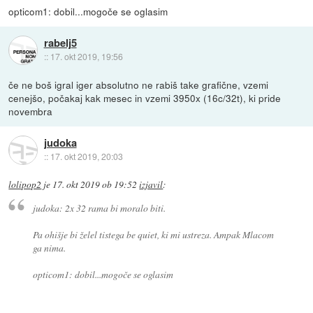
opticom1: dobil...mogoče se oglasim
rabelj5
::
17. okt 2019, 19:56
če ne boš igral iger absolutno ne rabiš take grafične, vzemi
cenejšo, počakaj kak mesec in vzemi 3950x (16c/32t), ki pride
novembra
judoka
::
17. okt 2019, 20:03
lolipop2
je
17. okt 2019 ob 19:52
izjavil
:
judoka: 2x 32 rama bi moralo biti.
Pa ohišje bi želel tistega be quiet, ki mi ustreza. Ampak Mlacom
ga nima.
opticom1: dobil...mogoče se oglasim