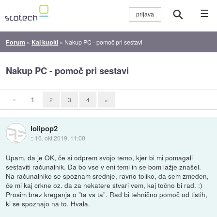
☰
Forum
»
Kaj kupiti
»
Nakup PC - pomoč pri sestavi
Nakup PC - pomoč pri sestavi
«
1
2
3
4
»
lolipop2
::
16. okt 2019, 11:00
Upam, da je OK, če si odprem svojo temo, kjer bi mi pomagali
sestaviti računalnik. Da bo vse v eni temi in se bom lažje znašel.
Na računalnike se spoznam srednje, ravno toliko, da sem zmeden,
če mi kaj crkne oz. da za nekatere stvari vem, kaj točno bi rad. :)
Prosim brez kreganja o "ta vs ta". Rad bi tehnično pomoč od tistih,
ki se spoznajo na to. Hvala.