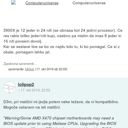
Computeruniverse
3900X je 12 jeder in 24 niti (se obnasa kot 24 jedrni procesor). Ce
res rabis toliko jeder/niti kupi, osebno pa mislim da imas 8 jeder in
16 niti povsem dovolj.
Kar se sestave tice se bo ze najdu kdo tu, ki bo pomagal. Ce si z
obale, pomagam lahko jst.
Zgodovina sprememb…
spremenilo:
klinker
(
17. okt 2019 ob 22:03
)
lolipop2
::
17. okt 2019, 22:02
D3m, pri matični mi javjla potem neke težave, da ni kompatibilno.
Mogoče ostanem na isti matični.
"
Warning!Some AMD X470 chipset motherboards may need a
BIOS update prior to using Matisse CPUs. Upgrading the BIOS