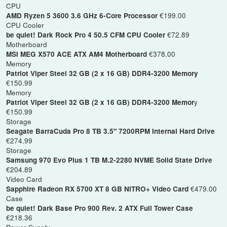
CPU
€199.00
AMD Ryzen 5 3600 3.6 GHz 6-Core Processor
CPU Cooler
€72.89
be quiet! Dark Rock Pro 4 50.5 CFM CPU Cooler
Motherboard
€378.00
MSI MEG X570 ACE ATX AM4 Motherboard
Memory
Patriot Viper Steel 32 GB (2 x 16 GB) DDR4-3200 Memory
€150.99
Memory
y
Patriot Viper Steel 32 GB (2 x 16 GB) DDR4-3200 Memor
€150.99
Storage
Seagate BarraCuda Pro 8 TB 3.5" 7200RPM Internal Hard Drive
€274.99
Storage
Samsung 970 Evo Plus 1 TB M.2-2280 NVME Solid State Drive
€204.89
Video Card
€479.00
Sapphire Radeon RX 5700 XT 8 GB NITRO+ Video Card
Case
be quiet! Dark Base Pro 900 Rev. 2 ATX Full Tower Case
€218.36
Power Supply