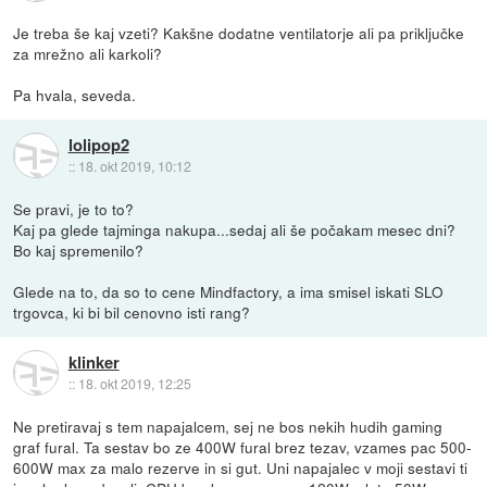
Je treba še kaj vzeti? Kakšne dodatne ventilatorje ali pa priključke
za mrežno ali karkoli?
Pa hvala, seveda.
lolipop2
::
18. okt 2019, 10:12
Se pravi, je to to?
Kaj pa glede tajminga nakupa...sedaj ali še počakam mesec dni?
Bo kaj spremenilo?
Glede na to, da so to cene Mindfactory, a ima smisel iskati SLO
trgovca, ki bi bil cenovno isti rang?
klinker
::
18. okt 2019, 12:25
Ne pretiravaj s tem napajalcem, sej ne bos nekih hudih gaming
graf fural. Ta sestav bo ze 400W fural brez tezav, vzames pac 500-
600W max za malo rezerve in si gut. Uni napajalec v moji sestavi ti