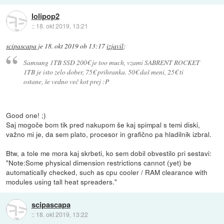
lolipop2
::
18. okt 2019, 13:21
scipascapa
je
18. okt 2019 ob 13:17
izjavil
:
Samsung 1TB SSD 200€ je too much, vzami SABRENT ROCKET
1TB je isto zelo dober, 75€ prihranka. 50€ daš meni, 25€ ti
ostane, še vedno več kot prej :P
Good one! ;)
Saj mogoče bom tik pred nakupom še kaj spimpal s temi diski,
važno mi je, da sem plato, procesor in grafično pa hladilnik izbral.
Btw, a tole me mora kaj skrbeti, ko sem dobil obvestilo pri sestavi:
"Note:Some physical dimension restrictions cannot (yet) be
automatically checked, such as cpu cooler / RAM clearance with
modules using tall heat spreaders."
scipascapa
::
18. okt 2019, 13:22