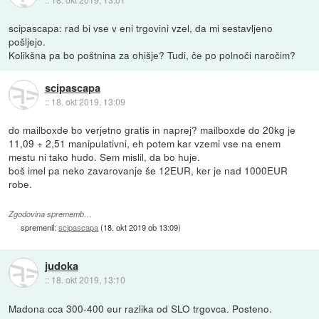
scipascapa: rad bi vse v eni trgovini vzel, da mi sestavljeno
pošljejo.
Kolikšna pa bo poštnina za ohišje? Tudi, če po polnoči naročim?
scipascapa
::
18. okt 2019, 13:09
do mailboxde bo verjetno gratis in naprej? mailboxde do 20kg je
11,09 + 2,51 manipulativni, eh potem kar vzemi vse na enem
mestu ni tako hudo. Sem mislil, da bo huje.
boš imel pa neko zavarovanje še 12EUR, ker je nad 1000EUR
robe.
Zgodovina sprememb…
spremenil:
scipascapa
(
18. okt 2019 ob 13:09
)
judoka
::
18. okt 2019, 13:10
Madona cca 300-400 eur razlika od SLO trgovca. Posteno.