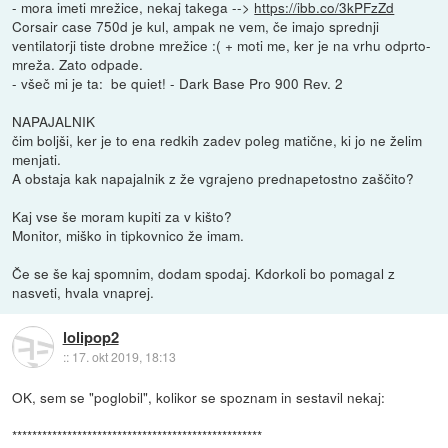
- mora imeti mrežice, nekaj takega -->
https://ibb.co/3kPFzZd
Corsair case 750d je kul, ampak ne vem, če imajo sprednji
ventilatorji tiste drobne mrežice :( + moti me, ker je na vrhu odprto-
mreža. Zato odpade.
- všeč mi je ta: be quiet! - Dark Base Pro 900 Rev. 2
NAPAJALNIK
čim boljši, ker je to ena redkih zadev poleg matične, ki jo ne želim
menjati.
A obstaja kak napajalnik z že vgrajeno prednapetostno zaščito?
Kaj vse še moram kupiti za v kišto?
Monitor, miško in tipkovnico že imam.
Če se še kaj spomnim, dodam spodaj. Kdorkoli bo pomagal z
nasveti, hvala vnaprej.
lolipop2
::
17. okt 2019, 18:13
OK, sem se "poglobil", kolikor se spoznam in sestavil nekaj:
**************************************************