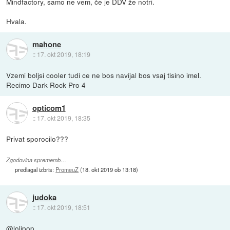
Mindfactory, samo ne vem, če je DDV že notri.
Hvala.
mahone
::
17. okt 2019, 18:19
Vzemi boljsi cooler tudi ce ne bos navijal bos vsaj tisino imel.
Recimo Dark Rock Pro 4
opticom1
::
17. okt 2019, 18:35
Privat sporocilo???
Zgodovina sprememb…
predlagal izbris:
PromeuZ
(
18. okt 2019 ob 13:18
)
judoka
::
17. okt 2019, 18:51
@lolipop