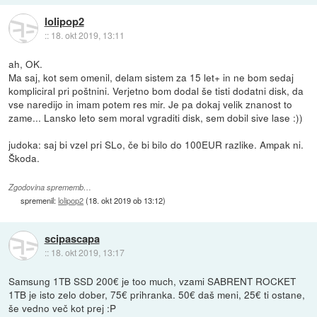
lolipop2
::
18. okt 2019, 13:11
ah, OK.
Ma saj, kot sem omenil, delam sistem za 15 let+ in ne bom sedaj
kompliciral pri poštnini. Verjetno bom dodal še tisti dodatni disk, da
vse naredijo in imam potem res mir. Je pa dokaj velik znanost to
zame... Lansko leto sem moral vgraditi disk, sem dobil sive lase :))
judoka: saj bi vzel pri SLo, če bi bilo do 100EUR razlike. Ampak ni.
Škoda.
Zgodovina sprememb…
spremenil:
lolipop2
(
18. okt 2019 ob 13:12
)
scipascapa
::
18. okt 2019, 13:17
Samsung 1TB SSD 200€ je too much, vzami SABRENT ROCKET
1TB je isto zelo dober, 75€ prihranka. 50€ daš meni, 25€ ti ostane,
še vedno več kot prej :P