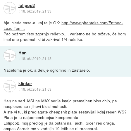
lolipop2
::
18. okt 2019, 21:33
Aja, clede case-a, kaj ta je OK:
http://www.phanteks.com/Enthoo-
Luxe-Tem...
Pač požrem tisto zgornjo rešetko.... verjetno ne bo težave, če bom
imel eno predmet, ki bi zakrival 1/4 rešetke.
Han
::
18. okt 2019, 21:48
Načeloma je ok, a deluje ogromno in zastarelo.
klinker
::
18. okt 2019, 21:53
Han ne seri. MSI ne MAX serije imajo premajhen bios chip, pa
nasplosno so njihovi biosi muhasti.
A ste vi tu, ki predlagate cheapshit plate sestavljali kdaj resen WS?
Plata je tu najpomembnejsa komponenta.
Lolipop2, moj predlog je da ostani na Taichi. Sicer res draga,
ampak Asrock me v zadnjih 10 letih se ni razocaral.