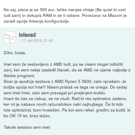
No saj, placa je se 300 eur, lahko menjas ohisje (Be quiet bi vzel
tudi sam) in dokupis RAM in se ti ostane. Povezava na Mlacom je
zaradi opcije linkanja konfiguracije.
lolipop2
::
17. okt 2019, 21:40
D3m, hvala.
Imel sem že sestavljeno z AMD tudi, pa se nisem mogel odločiti
zanj, ker sem nekje zasledil članek, da se AMD ne ujame najbolje z
Adobe programi.
Sicer je spodnja sestava z AMD Ryzen 5 3600, zato vprašam: Je
boljša opcija kot Intel? Nisem pristaš ne tega ne onega. Do sedaj
sem imel Intel, zato sem prevagal pri prejšnjem buildu.
Imam še čas za nakup, se ne mudi. Rad bi res optimalno zadevo,
ker mi je nabava novih računalnikov neki najhujšega. Če bi kdo
tole optimiziral, bom hvaležen. Pa kot sem rekel, gradim za build, ki
bo OK 15 let, brez težav.
Takole sestavo sem imel: