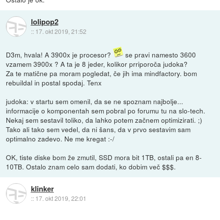
lolipop2
::
17. okt 2019, 21:52
D3m, hvala! A 3900x je procesor?
se pravi namesto 3600
vzamem 3900x ? A ta je 8 jeder, kolikor prriporoča judoka?
Za te matične pa moram pogledat, če jih ima mindfactory. bom
rebuildal in postal spodaj. Tenx
judoka: v startu sem omenil, da se ne spoznam najbolje...
informacije o komponentah sem pobral po forumu tu na slo-tech.
Nekaj sem sestavil toliko, da lahko potem začnem optimizirati. ;)
Tako ali tako sem vedel, da ni šans, da v prvo sestavim sam
optimalno zadevo. Ne me kregat :-/
OK, tiste diske bom že zmutil, SSD mora bit 1TB, ostali pa en 8-
10TB. Ostalo znam celo sam dodati, ko dobim več $$$.
klinker
::
17. okt 2019, 22:01