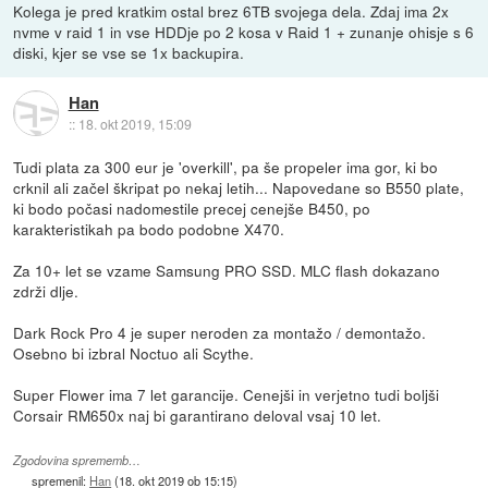
Kolega je pred kratkim ostal brez 6TB svojega dela. Zdaj ima 2x
nvme v raid 1 in vse HDDje po 2 kosa v Raid 1 + zunanje ohisje s 6
diski, kjer se vse se 1x backupira.
Han
::
18. okt 2019, 15:09
Tudi plata za 300 eur je 'overkill', pa še propeler ima gor, ki bo
crknil ali začel škripat po nekaj letih... Napovedane so B550 plate,
ki bodo počasi nadomestile precej cenejše B450, po
karakteristikah pa bodo podobne X470.
Za 10+ let se vzame Samsung PRO SSD. MLC flash dokazano
zdrži dlje.
Dark Rock Pro 4 je super neroden za montažo / demontažo.
Osebno bi izbral Noctuo ali Scythe.
Super Flower ima 7 let garancije. Cenejši in verjetno tudi boljši
Corsair RM650x naj bi garantirano deloval vsaj 10 let.
Zgodovina sprememb…
spremenil:
Han
(
18. okt 2019 ob 15:15
)