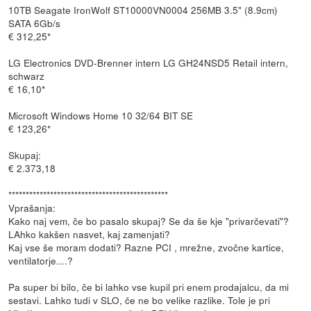
10TB Seagate IronWolf ST10000VN0004 256MB 3.5" (8.9cm)
SATA 6Gb/s
€ 312,25*
LG Electronics DVD-Brenner intern LG GH24NSD5 Retail intern,
schwarz
€ 16,10*
Microsoft Windows Home 10 32/64 BIT SE
€ 123,26*
Skupaj:
€ 2.373,18
**********************************************
Vprašanja:
Kako naj vem, če bo pasalo skupaj? Se da še kje "privarčevati"?
LAhko kakšen nasvet, kaj zamenjati?
Kaj vse še moram dodati? Razne PCI , mrežne, zvočne kartice,
ventilatorje....?
Pa super bi bilo, če bi lahko vse kupil pri enem prodajalcu, da mi
sestavi. Lahko tudi v SLO, če ne bo velike razlike. Tole je pri