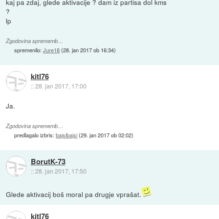
kaj pa zdaj, glede aktivacije ? dam iz partisa dol kms
?
lp
Zgodovina sprememb…
spremenilo:
Jure18
(
28. jan 2017 ob 16:34
)
kitl76
::
28. jan 2017, 17:00
Ja.
Zgodovina sprememb…
predlagalo izbris:
bajsibajsi
(
29. jan 2017 ob 02:02
)
BorutK-73
::
28. jan 2017, 17:50
Glede aktivacij boš moral pa drugje vprašat.
kitl76