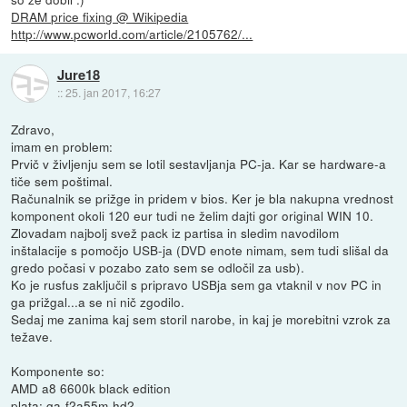
DRAM price fixing @ Wikipedia
http://www.pcworld.com/article/2105762/...
Jure18
::
25. jan 2017, 16:27
Zdravo,
imam en problem:
Prvič v življenju sem se lotil sestavljanja PC-ja. Kar se hardware-a
tiče sem poštimal.
Računalnik se prižge in pridem v bios. Ker je bla nakupna vrednost
komponent okoli 120 eur tudi ne želim dajti gor original WIN 10.
Zlovadam najbolj svež pack iz partisa in sledim navodilom
inštalacije s pomočjo USB-ja (DVD enote nimam, sem tudi slišal da
gredo počasi v pozabo zato sem se odločil za usb).
Ko je rusfus zaključil s pripravo USBja sem ga vtaknil v nov PC in
ga prižgal...a se ni nič zgodilo.
Sedaj me zanima kaj sem storil narobe, in kaj je morebitni vzrok za
težave.
Komponente so:
AMD a8 6600k black edition
plata: ga-f2a55m-hd2