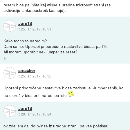
resetn bios pa inštaliraj winse z uradne microsoft strani (za
aktivacijo lahko poskrbiš kasneje).
Jure18
::
25. jan 2017, 16:31
Kako točno to naredim?
Dam samo: Uporabi priporočene nastavitve biosa. pa f10
Ali moram uporabit nek jumper za reset?
lp
smacker
::
25. jan 2017, 16:38
Uporabi priporočene nastavitve biosa zadostuje. Jumper rabiš, ko
ne moreš v bios prit, naredi pa isto
Jure18
::
28. jan 2017, 16:24
ok zdej sm dal dol winse iz uradne strani, pa vse poštimal