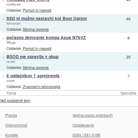
multiscan
Oddelek:
Pomoč in nasveti
»
SSD ni možno nastaviti kot Boot Option
46
Iskraman
Oddelek:
Strojna oprema
»
počasno delovanje kompa Asus N76VZ
8
WIngs
Oddelek:
Pomoč in nasveti
»
BSOD me spravlja v obup
25
rsroki
Oddelek:
Strojna oprema
»
8 oddajnikov 1 sprejemnik
7
snow
Oddelek:
Znanost in tehnologija
Tema
Sporočila
Več podobnih tem
Pravila
Večina pravic pridržanih
Odgovornost
Oglaševanje
Kontakt
ISSN 1581-0186