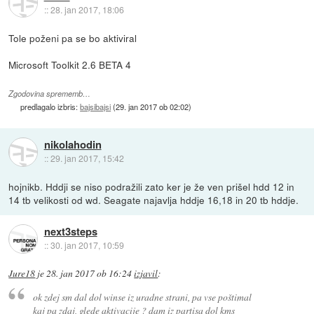
::
28. jan 2017, 18:06
Tole poženi pa se bo aktiviral
Microsoft Toolkit 2.6 BETA 4
Zgodovina sprememb…
predlagalo izbris:
bajsibajsi
(
29. jan 2017 ob 02:02
)
nikolahodin
::
29. jan 2017, 15:42
hojnikb. Hddji se niso podražili zato ker je že ven prišel hdd 12 in
14 tb velikosti od wd. Seagate najavlja hddje 16,18 in 20 tb hddje.
next3steps
::
30. jan 2017, 10:59
Jure18
je
28. jan 2017 ob 16:24
izjavil
:
ok zdej sm dal dol winse iz uradne strani, pa vse poštimal
kaj pa zdaj, glede aktivacije ? dam iz partisa dol kms