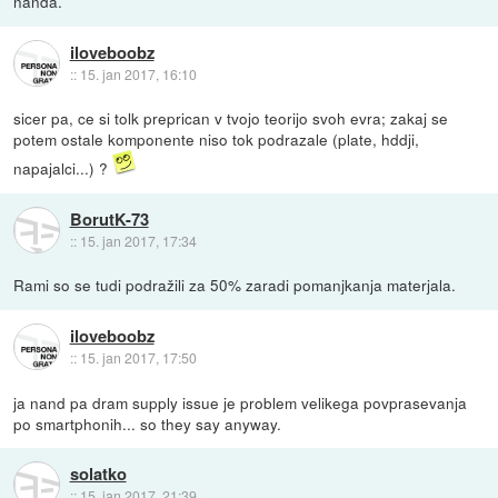
nanda.
iloveboobz
::
15. jan 2017, 16:10
sicer pa, ce si tolk preprican v tvojo teorijo svoh evra; zakaj se
potem ostale komponente niso tok podrazale (plate, hddji,
napajalci...) ?
BorutK-73
::
15. jan 2017, 17:34
Rami so se tudi podražili za 50% zaradi pomanjkanja materjala.
iloveboobz
::
15. jan 2017, 17:50
ja nand pa dram supply issue je problem velikega povprasevanja
po smartphonih... so they say anyway.
solatko
::
15. jan 2017, 21:39