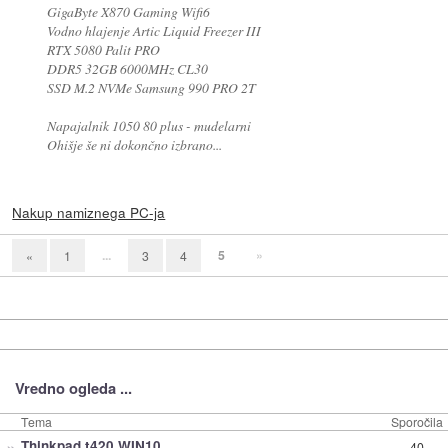
GigaByte X870 Gaming Wifi6
Vodno hlajenje Artic Liquid Freezer III
RTX 5080 Palit PRO
DDR5 32GB 6000MHz CL30
SSD M.2 NVMe Samsung 990 PRO 2T
Napajalnik 1050 80 plus - mudelarni
Ohišje še ni dokončno izbrano...
Nakup namiznega PC-ja
...
5
»
«
1
3
4
Vredno ogleda ...
Tema
Sporočila
»
Thinkpad t420 WIN10
40