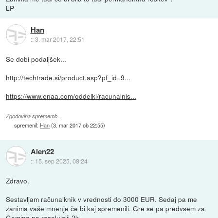
LP
Han
::
3. mar 2017, 22:51
Se dobi podaljšek...
http://techtrade.si/product.asp?pf_id=9...
https://www.enaa.com/oddelki/racunalnis...
Zgodovina sprememb…
spremenil:
Han
(
3. mar 2017 ob 22:55
)
Alen22
::
15. sep 2025, 08:24
Zdravo.
Sestavljam računalknik v vrednosti do 3000 EUR. Sedaj pa me
zanima vaše mnenje če bi kaj spremenili. Gre se pa predvsem za
Gaming na resoluiciji 2k.