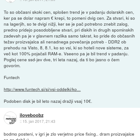
To so občasni skoki cen, splošen trend je v padanju dolarskih cen,
ker pa se dolar napram € krepi, to pomeni dvig cen. Za stvari, ki so
na lagerjih, so te dvigi nižji, ker se je pač potrebno znebit zalog,
predno pridejo posodobljene stvari, pri diskih in drugih spominskih
zadevah pa je v glavnem razlika samo takrat, ko pride do občasnih
težav proizvajalca ali nenadnega povečanja potreb - DDR2 ob
prehodu na Visto, 8, 8.1, ko so vsi, ki so hoteli nove sisteme, za
več kot 100% pojačali RAM-e. Vseeno pa je bil trend v padanju.
Poglej cene ssd-jev dve, tri leta nazaj, da ti bo jasno o čem
govorim.
Funtech
http://www.funtech.si/si/vsi-oddelki/ko...
Podoben disk je bil leto nazaj dražji vsaj 10€.
iloveboobz
::
15. jan 2017, 21:43
bodmo posteni, v igri je zlo verjetno price fixing.. dram proizvajalce
so ze dobil :)