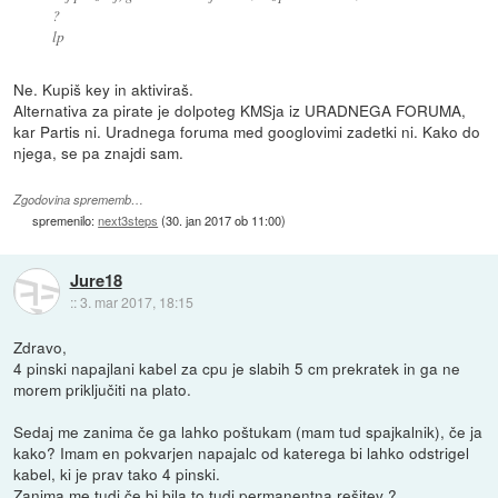
?
lp
Ne. Kupiš key in aktiviraš.
Alternativa za pirate je dolpoteg KMSja iz URADNEGA FORUMA,
kar Partis ni. Uradnega foruma med googlovimi zadetki ni. Kako do
njega, se pa znajdi sam.
Zgodovina sprememb…
spremenilo:
next3steps
(
30. jan 2017 ob 11:00
)
Jure18
::
3. mar 2017, 18:15
Zdravo,
4 pinski napajlani kabel za cpu je slabih 5 cm prekratek in ga ne
morem priključiti na plato.
Sedaj me zanima če ga lahko poštukam (mam tud spajkalnik), če ja
kako? Imam en pokvarjen napajalc od katerega bi lahko odstrigel
kabel, ki je prav tako 4 pinski.
Zanima me tudi če bi bila to tudi permanentna rešitev ?