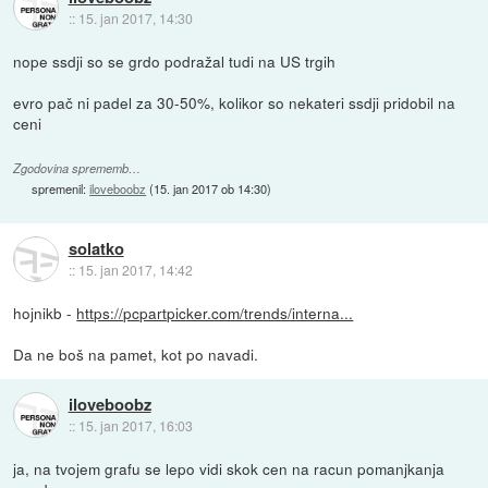
::
15. jan 2017, 14:30
nope ssdji so se grdo podražal tudi na US trgih
evro pač ni padel za 30-50%, kolikor so nekateri ssdji pridobil na
ceni
Zgodovina sprememb…
spremenil:
iloveboobz
(
15. jan 2017 ob 14:30
)
solatko
::
15. jan 2017, 14:42
hojnikb -
https://pcpartpicker.com/trends/interna...
Da ne boš na pamet, kot po navadi.
iloveboobz
::
15. jan 2017, 16:03
ja, na tvojem grafu se lepo vidi skok cen na racun pomanjkanja