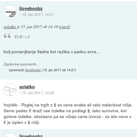
iloveboobz
::
15. jan 2017, 14:21
solatko
je
15. jan 2017 ob 14:19
izjavil
:
EUR vs $
bolj pomanjkanje flasha kot razlika v padcu evra...
Zgodovina sprememb…
spremenil:
iloveboobz
(
15. jan 2017 ob 14:21
)
solatko
::
15. jan 2017, 14:29
hojnikb - Poglej na trgih z $ so cene enake ali celo malenkost nižje.
Samo padec € draži vse izdelke na podlagi $, tako surovine, kot
gotove izdelke, istočasno pa se nižajo cene izvoza - za isto ceno v
€ je izplen v $ nižji.
iloveboobz