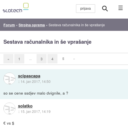
☰
Forum
»
Strojna oprema
»
Sestava računalnika in še vprašanje
Sestava računalnika in še vprašanje
...
5
»
«
1
3
4
scipascapa
::
14. jan 2017, 14:50
so se cene ssdjev malo dvignile, a ?
solatko
::
15. jan 2017, 14:19
€ vs $