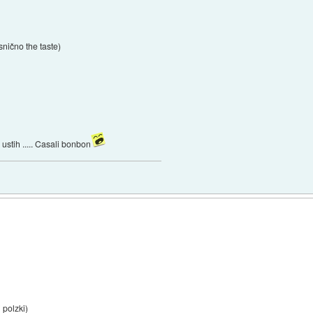
snično the taste)
stih ..... Casali bonbon
 polzki)