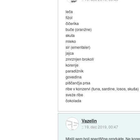
leča
fižol
čičerika
buče (oranžne)
skuta
mleko
sir (ementaler)
jajca
zmrznjen brokoli
korenje
paradižnik
govedina
piščančja prsa
ribe v konzervi (tuna, sardine, losos, skuša)
sveže ribe
čokolada
Vazelin
::
19. dec 2019, 00:47
Mislil sem bolj specifične produkte. Ne kore