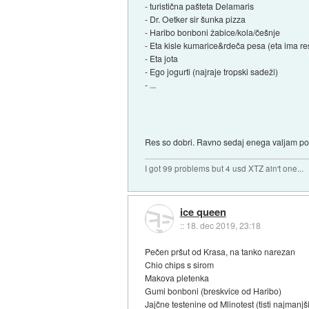
- turistična pašteta Delamaris
- Dr. Oetker sir šunka pizza
- Haribo bonboni žabice/kola/češnje
- Eta kisle kumarice&rdeča pesa (eta ima re
- Eta jota
- Ego jogurti (najraje tropski sadeži)
- ...
Res so dobri. Ravno sedaj enega valjam po u
I got 99 problems but 4 usd XTZ ain't one...
ice queen
::
18. dec 2019, 23:18
Pečen pršut od Krasa, na tanko narezan
Chio chips s sirom
Makova pletenka
Gumi bonboni (breskvice od Haribo)
Jajčne testenine od Mlinotest (tisti najmanjši