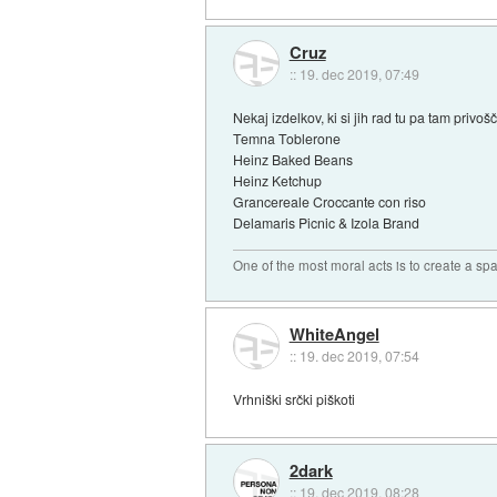
Cruz
::
19. dec 2019, 07:49
Nekaj izdelkov, ki si jih rad tu pa tam privoš
Temna Toblerone
Heinz Baked Beans
Heinz Ketchup
Grancereale Croccante con riso
Delamaris Picnic & Izola Brand
One of the most moral acts is to create a sp
WhiteAngel
::
19. dec 2019, 07:54
Vrhniški srčki piškoti
2dark
::
19. dec 2019, 08:28