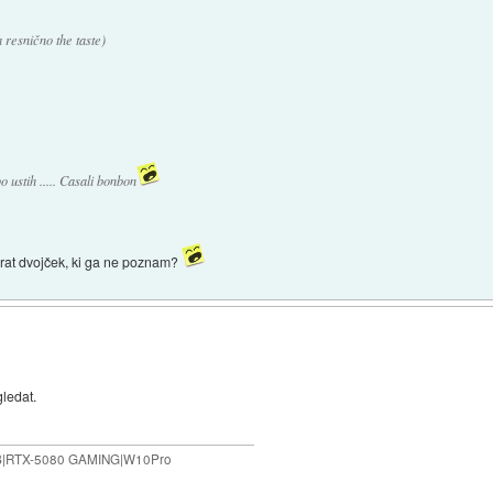
resnično the taste)
 ustih ..... Casali bonbon
 brat dvojček, ki ga ne poznam?
gledat.
B|RTX-5080 GAMING|W10Pro