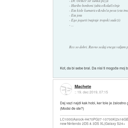
- Dr. Oetker sir šunka pizza
- Haribo bonboni žabice/kola/češnje
- Eta kisle kumarice&rdeča pesa (eta ima 
- Eta jota
- Ego jogurti (najraje tropski sadeži)
- ...
Res so dobri. Ravno sedaj enega valjam po
Kot, da bi sebe bral. Da nisi ti mogoče moj
Machete
::
19. dec 2019, 07:15
Daj vazi najdi kak hobi, ker tole je žalostno 
(Modsi đe ste?)
LC1000|Asrock-H470PG|i7-10700K|2x16G
new Nintendo 2DS & 3DS XL|Galaxy S24+