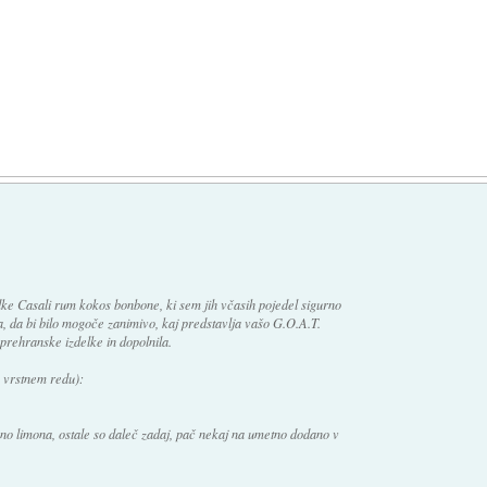
ke Casali rum kokos bonbone, ki sem jih včasih pojedel sigurno
a, da bi bilo mogoče zanimivo, kaj predstavlja vašo G.O.A.T.
rehranske izdelke in dopolnila.
o vrstnem redu):
no limona, ostale so daleč zadaj, pač nekaj na umetno dodano v