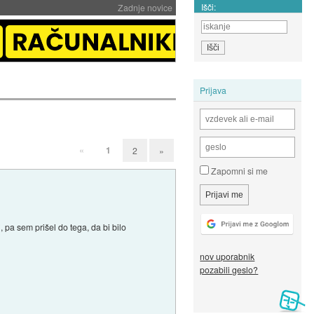
Išči:
Zadnje novice
Prijava
«
1
2
»
Zapomni si me
pa sem prišel do tega, da bi bilo
nov uporabnik
pozabili geslo?