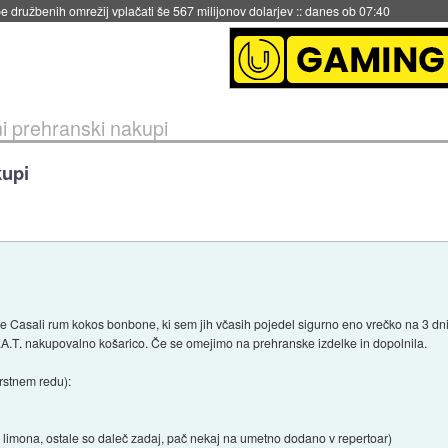
igence doslej
::
včeraj ob 21:37
eni prehranski nakupi
kupi
Casali rum kokos bonbone, ki sem jih včasih pojedel sigurno eno vrečko na 3 dni, 
A.T. nakupovalno košarico. Če se omejimo na prehranske izdelke in dopolnila.
rstnem redu):
 limona, ostale so daleč zadaj, pač nekaj na umetno dodano v repertoar)