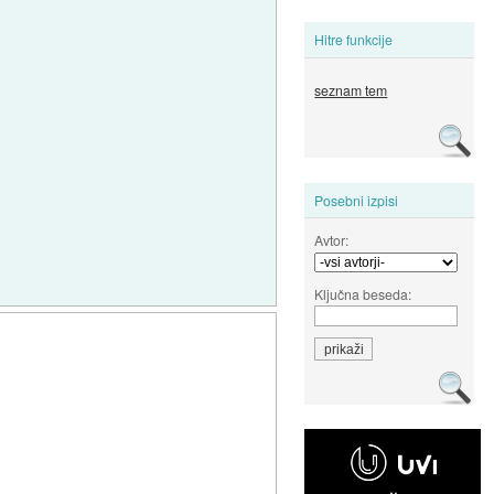
Hitre funkcije
seznam tem
Posebni izpisi
Avtor:
Ključna beseda: