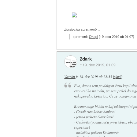
Zgodovina sprememb…
spremenil:
Okapi
(
19. dec 2019 ob 01:07
)
2dark
::
19. dec 2019, 01:09
Vazelin
je
18. dec 2019 ob 22:33
izjavil
:
Evo, danes sem po dolgem času kupil slad
eno vrečko na 3 dni, pa sem prišel do teg
nakupovalno košarico. Če se omejimo na p
Recimo moje bi bilo nekaj takšnega (ni p
- Casali rum kokos bonboni
- jetrna pašteta Gavrilovič
- Cedevita (pomaranča prva izbira, občas
repertoar)
- turistična pašteta Delamaris