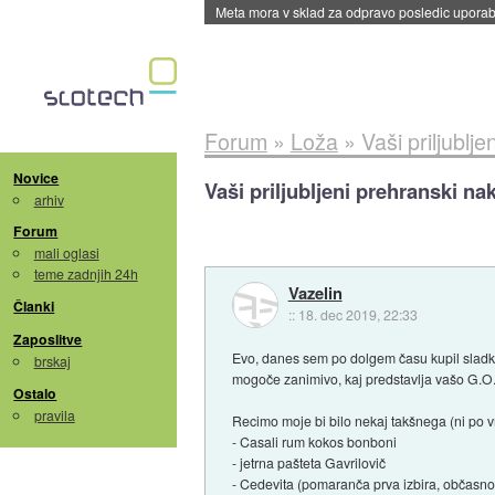
ByteDance trenira največji model umetne intel
Forum
»
Loža
»
Vaši priljublj
Novice
Vaši priljubljeni prehranski na
arhiv
Forum
mali oglasi
teme zadnjih 24h
Vazelin
Članki
::
18. dec 2019, 22:33
Zaposlitve
Evo, danes sem po dolgem času kupil sladke 
brskaj
mogoče zanimivo, kaj predstavlja vašo G.O.
Ostalo
pravila
Recimo moje bi bilo nekaj takšnega (ni po v
- Casali rum kokos bonboni
- jetrna pašteta Gavrilovič
- Cedevita (pomaranča prva izbira, občasno