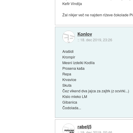
Kefir Vindija
Žal nikjer več ne najdem riževe čokolade Pi
Konlov
::
18. dec 2019, 23:26
Arašidi
Krompir
Mesni izdelki Kodila
Prosena kaša
Repa
Krvavice
Skuta
Čez vikend dva jajca za zajtrk (z ocvirki...)
Kislo mleko LM
Gibanica
Čodolada...
rabelj5
::
19. dec 2019, 00:46