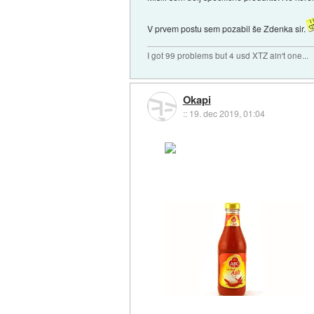
V prvem postu sem pozabil še Zdenka sir.
I got 99 problems but 4 usd XTZ ain't one...
Okapi
::
19. dec 2019, 01:04