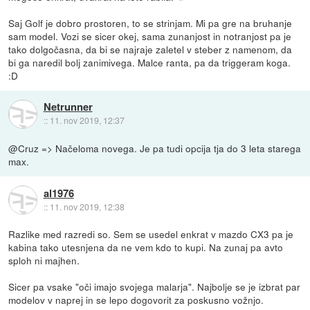
Saj Golf je dobro prostoren, to se strinjam. Mi pa gre na bruhanje
sam model. Vozi se sicer okej, sama zunanjost in notranjost pa je
tako dolgočasna, da bi se najraje zaletel v steber z namenom, da
bi ga naredil bolj zanimivega. Malce ranta, pa da triggeram koga.
:D
Netrunner
::
11. nov 2019, 12:37
@Cruz => Načeloma novega. Je pa tudi opcija tja do 3 leta starega
max.
al1976
::
11. nov 2019, 12:38
Razlike med razredi so. Sem se usedel enkrat v mazdo CX3 pa je
kabina tako utesnjena da ne vem kdo to kupi. Na zunaj pa avto
sploh ni majhen.
Sicer pa vsake "oči imajo svojega malarja". Najbolje se je izbrat par
modelov v naprej in se lepo dogovorit za poskusno vožnjo.