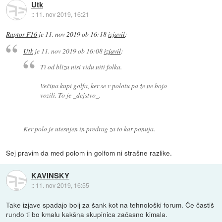
Utk
::
11. nov 2019, 16:21
Raptor F16
je
11. nov 2019 ob 16:18
izjavil
:
Utk
je
11. nov 2019 ob 16:08
izjavil
:
Ti od blizu nisi vidu niti folka.
Večina kupi golfa, ker se v polotu pa že ne bojo
vozili. To je _dejstvo_.
Ker polo je utesnjen in predrag za to kar ponuja.
Sej pravim da med polom in golfom ni strašne razlike.
KAVINSKY
::
11. nov 2019, 16:55
Take izjave spadajo bolj za šank kot na tehnološki forum. Če častiš
rundo ti bo kmalu kakšna skupinica začasno kimala.