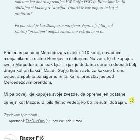
tam tam kot dobro opremljen VW Golf z DSG in Rline šminko. In
običajno si lahko pri "dražjih" izboriš še kak popust in kaj si
profitiral?
Pa ponekod je kar šlampasto narejena, čeprav je filing od
snotraj "premium" ampak enostavno veš, da to ni to.
Primerjas pa ceno Mercedeza s slabimi 110 konji, navadnim
menjalnikom in ocitno Renojevim motorjem. Ne vem, kje ti kupujes
svoje Mercedeze, ampak kjer jih jaz je dodatna oprema dooosti bolj
draga kot pri kaksni Mazdi. Sej je fleten avto za kaksne brend
bejbe, ampak to pa sigurno ni to, kar si predstavljas pod
Mercedezovim brendom.
Mi pa povej, kje kupujes svoje zvezde, da opremeljen postane
cenejsi kot Mazde. Bi bilo fletno vedeti, ko bo trenutni dotrajan.
Zgodovina sprememb…
spremenil:
TheBlueOne
(
11. nov 2019 ob 11:55
)
Raptor F16