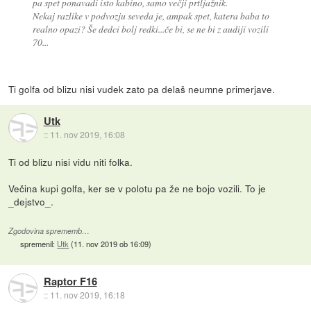
pa spet ponavadi isto kabino, samo večji prtljažnik.
Nekaj razlike v podvozju seveda je, ampak spet, katera baba to
realno opazi? Še dedci bolj redki...če bi, se ne bi z audiji vozili
70...
Ti golfa od blizu nisi vudek zato pa delaš neumne primerjave.
Utk
::
11. nov 2019, 16:08
Ti od blizu nisi vidu niti folka.
Večina kupi golfa, ker se v polotu pa že ne bojo vozili. To je
_dejstvo_.
Zgodovina sprememb…
spremenil:
Utk
(
11. nov 2019 ob 16:09
)
Raptor F16
::
11. nov 2019, 16:18