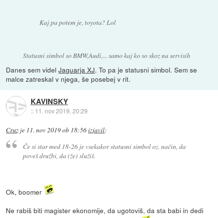
Kaj pa potem je, toyota? Lol
Statusni simbol so BMW,Audi,... samo kaj ko so skoz na servisih
Danes sem videl
Jaguarja XJ
. To pa je statusni simbol. Sem se
malce zatreskal v njega, še posebej v rit.
KAVINSKY
::
11. nov 2019, 20:29
Cruz
je
11. nov 2019 ob 18:56
izjavil
:
Če si star med 18-26 je vsekakor statusni simbol oz. način, da
poveš družbi, da (že) služiš.
Ok, boomer
Ne rabiš biti magister ekonomije, da ugotoviš, da sta babi in dedi