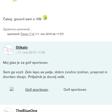
Čakaj, govoril sem o VW
Zgodovina sprememb…
spremenil:
Raptor F16
(
11. nov 2019 ob 11:57
)
Stikalo
::
11. nov 2019, 11:58
Moj glas je za golf sportsvan.
Sem ga vozil. Zelo lepo se pelje, dobro zvočno izoliran, preprost in
dovršen dizajn. Prtljažnik je dovolj velik.
Golf sportsvan
TheBlueOne