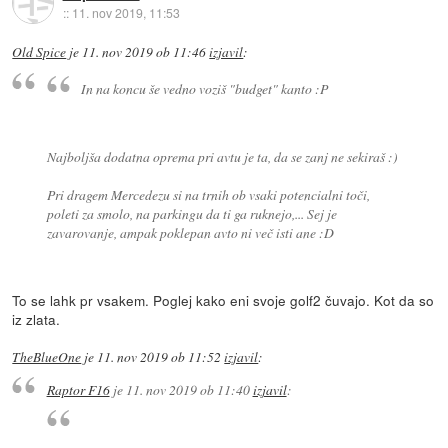
::
11. nov 2019, 11:53
Old Spice
je
11. nov 2019 ob 11:46
izjavil
:
In na koncu še vedno voziš "budget" kanto :P
Najboljša dodatna oprema pri avtu je ta, da se zanj ne sekiraš :)
Pri dragem Mercedezu si na trnih ob vsaki potencialni toči,
poleti za smolo, na parkingu da ti ga ruknejo,... Sej je
zavarovanje, ampak poklepan avto ni več isti ane :D
To se lahk pr vsakem. Poglej kako eni svoje golf2 čuvajo. Kot da so
iz zlata.
TheBlueOne
je
11. nov 2019 ob 11:52
izjavil
:
Raptor F16
je
11. nov 2019 ob 11:40
izjavil
: