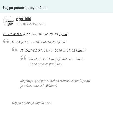
Kaj pa potem je, toyota? Lol
ziga1990
::
11. nov 2019, 20:09
IL_DIAVOLO
je
11. nov 2019 ob 19:30
izjavil
:
borisk
je
11. nov 2019 ob 18:46
izjavil
:
IL_DIAVOLO
je
11. nov 2019 ob 17:02
izjavil
:
So what? Pač kupujejo statusni simbol.
Če so ovce, so pač ovce.
ah jebiga, golf pač ni noben statusni simbol (ja bil
je v času stoenk in fičakov)
Kaj pa potem je, toyota? Lol