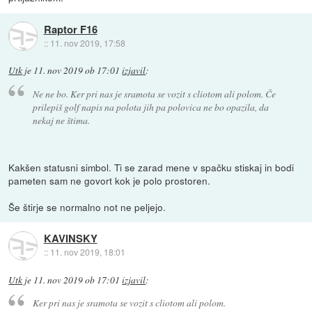
Raptor F16
::
11. nov 2019, 17:58
Utk
je
11. nov 2019 ob 17:01
izjavil
:
Ne ne bo. Ker pri nas je sramota se vozit s cliotom ali polom. Če
prilepiš golf napis na polota jih pa polovica ne bo opazila, da
nekaj ne štima.
Kakšen statusni simbol. Ti se zarad mene v spačku stiskaj in bodi
pameten sam ne govort kok je polo prostoren.
Še štirje se normalno not ne peljejo.
KAVINSKY
::
11. nov 2019, 18:01
Utk
je
11. nov 2019 ob 17:01
izjavil
:
Ker pri nas je sramota se vozit s cliotom ali polom.