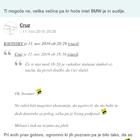
Ti mogoče ne, velika večina pa kr hoče imet BMW-je in audije.
Cruz
::
11. nov 2019, 20:36
KAVINSKY
je
11. nov 2019 ob 20:29
izjavil
:
Cruz
je
11. nov 2019 ob 18:56
izjavil
:
Če si star med 18-26 je vsekakor statusni simbol oz.
način, da poveš družbi, da (že) služiš.
Ok, boomer
Ne rabiš biti magister ekonomije, da ugotoviš, da sta babi in
dedi donirala za polog, očka pa je lizing podpisal
Milenici itak ne trzamo na pleh.
Pri enih prav gotovo, ogromno ki jih poznam pa je bilo tako, da so