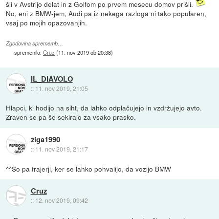
šli v Avstrijo delat in z Golfom po prvem mesecu domov prišli.
No, eni z BMW-jem, Audi pa iz nekega razloga ni tako popularen,
vsaj po mojih opazovanjih.
Zgodovina sprememb…
spremenilo:
Cruz
(
11. nov 2019 ob 20:38
)
IL_DIAVOLO
::
11. nov 2019, 21:05
Hlapci, ki hodijo na siht, da lahko odplačujejo in vzdržujejo avto.
Zraven se pa še sekirajo za vsako prasko.
ziga1990
::
11. nov 2019, 21:17
^^So pa frajerji, ker se lahko pohvalijo, da vozijo BMW
Cruz
::
12. nov 2019, 09:42