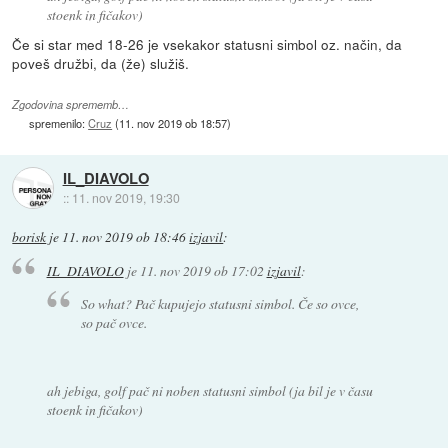
stoenk in fičakov)
Če si star med 18-26 je vsekakor statusni simbol oz. način, da
poveš družbi, da (že) služiš.
Zgodovina sprememb…
spremenilo:
Cruz
(
11. nov 2019 ob 18:57
)
IL_DIAVOLO
::
11. nov 2019, 19:30
borisk
je
11. nov 2019 ob 18:46
izjavil
:
IL_DIAVOLO
je
11. nov 2019 ob 17:02
izjavil
:
So what? Pač kupujejo statusni simbol. Če so ovce,
so pač ovce.
ah jebiga, golf pač ni noben statusni simbol (ja bil je v času
stoenk in fičakov)