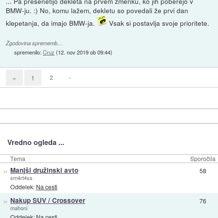
... Pa presenetijo dekleta na prvem zmenku, ko jih poberejo v
BMW-ju. :) No, komu lažem, dekletu so povedali že prvi dan
klepetanja, da imajo BMW-ja.
Vsak si postavlja svoje prioritete.
Zgodovina sprememb…
spremenilo:
Cruz
(
12. nov 2019 ob 09:44
)
2
»
«
1
Vredno ogleda ...
Tema
Sporočila
»
Manjši družinski avto
58
sm4rt4ss
Oddelek:
Na cesti
»
Nakup SUV / Crossover
76
mahoni
Oddelek:
Na cesti