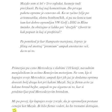
Mazdo sem si šel v živo ogledat, kasneje tudi
preizkusit. Pa kaj naj komentiram. Do prvega
paketa opreme je cenovno ok. Ko se začno želje po
avtomoatiku, ekstra bonbončkih, si pa na koncu tam
tam kot dobro opremljen VW Golf z DSG in Rline
šminko. In običajno si lahko pri "dražjih" izboriš še
kak popust in kaj si profitiral?
Pa ponekod je kar šlampasto narejena, čeprav je
filing od snotraj "premium" ampak enostavno veš,
da to ni to.
Primerjas pa ceno Mercedeza s slabimi 110 konji, navadnim
menjalnikom in ocitno Renojevim motorjem. Ne vem, kje ti
kupujes svoje Mercedeze, ampak kjer jih jaz je dodatna oprema
dooosti bolj draga kot pri kaksni Mazdi. Sej je fleten avto za
kaksne brend bejbe, ampak to pa sigurno ni to, kar si
predstavljas pod Mercedezovim brendom.
Mi pa povej, kje kupujes svoje zvezde, da je opremeljen postane
cenejsi kot Mazde. Bi bilo fletno vedeti, ko bo trenutni dotrajan.