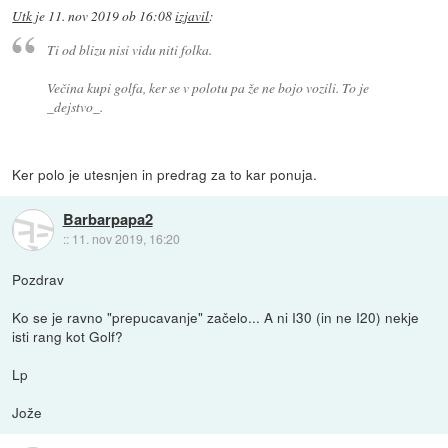
Utk
je
11. nov 2019 ob 16:08
izjavil
:
Ti od blizu nisi vidu niti folka.
Večina kupi golfa, ker se v polotu pa že ne bojo vozili. To je
_dejstvo_.
Ker polo je utesnjen in predrag za to kar ponuja.
Barbarpapa2
::
11. nov 2019, 16:20
Pozdrav
Ko se je ravno "prepucavanje" začelo... A ni I30 (in ne I20) nekje
isti rang kot Golf?
Lp
Jože