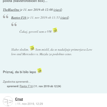
polota (klavstrofobičen box)...
TheBlueOne
je
11. nov 2019 ob 12:00
izjavil
:
Raptor F16
je
11. nov 2019 ob 11:53
izjavil
:
Čakaj, govoril sem o VW
Slabo sledim.
Sem mislil, da se nadaljuje primerjava Low
low end Mercedes vs. Mazda za podobno ceno.
Priznaj, da bi bilo lepo
Zgodovina sprememb…
spremenil:
Raptor F16
(
11. nov 2019 ob 12:24
)
Cruz
::
11. nov 2019, 12:29