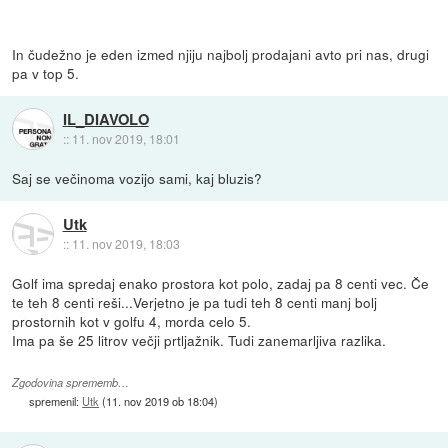
In čudežno je eden izmed njiju najbolj prodajani avto pri nas, drugi
pa v top 5.
IL_DIAVOLO
::
11. nov 2019, 18:01
Saj se večinoma vozijo sami, kaj bluzis?
Utk
::
11. nov 2019, 18:03
Golf ima spredaj enako prostora kot polo, zadaj pa 8 centi vec. Če
te teh 8 centi reši...Verjetno je pa tudi teh 8 centi manj bolj
prostornih kot v golfu 4, morda celo 5.
Ima pa še 25 litrov večji prtljažnik. Tudi zanemarljiva razlika.
Zgodovina sprememb…
spremenil:
Utk
(
11. nov 2019 ob 18:04
)