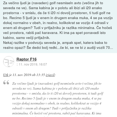
Za večino ljudi je (navaden) golf nesmiseln avto (večina jih to
seveda ne ve). Sama kabina je v polotu ali ibizi ali i20 enako
prostorna - v smislu, da če ti i20 ni dovolj prostoren, ti tudi golf ne
bo. Recimo 5 ljudi je v enem in drugem enaka muka, 4 se pa vozijo
dokaj normalno v obeh, in realno, kolikokrat se vozijo 4 odrasli v
enem ali drugem? Tudi v prtljažniku je razlika minimalna. Če hočeš
več prostora, rabiš pač karavana. Ki ima pa spet ponavadi isto
kabino, samo večji prtljažnik.
Nekaj razlike v podvozju seveda je, ampak spet, katera baba to
realno opazi? Še dedci bolj redki...če bi, se ne bi z audiji vozili 70...
Raptor F16
::
11. nov 2019, 16:07
Utk
je
11. nov 2019 ob 13:35
izjavil
:
Za večino ljudi je (navaden) golf nesmiseln avto (večina jih to
seveda ne ve). Sama kabina je v polotu ali ibizi ali i20 enako
prostorna - v smislu, da če ti i20 ni dovolj prostoren, ti tudi golf
ne bo. Recimo 5 ljudi je v enem in drugem enaka muka, 4 se pa
vozijo dokaj normalno v obeh, in realno, kolikokrat se vozijo 4
odrasli v enem ali drugem? Tudi v prtljažniku je razlika
minimalna. Če hočeš več prostora, rabiš pač karavana. Ki ima