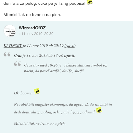
donirala za polog, očka pa je lizing podpisal
Milenici itak ne trzamo na pleh.
WizzardOfOZ
::
11. nov 2019, 20:30
KAVINSKY
je
11. nov 2019 ob 20:29
izjavil
:
Cruz
je
11. nov 2019 ob 18:56
izjavil
:
Če si star med 18-26 je vsekakor statusni simbol oz.
način, da poveš družbi, da (že) služiš.
Ok, boomer
Ne rabiš biti magister ekonomije, da ugotoviš, da sta babi in
dedi donirala za polog, očka pa je lizing podpisal
Milenici itak ne trzamo na pleh.