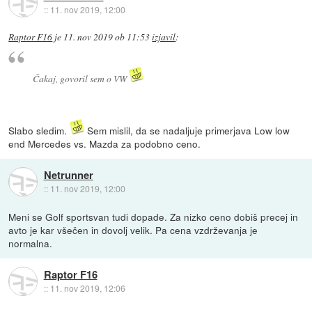
::
11. nov 2019, 12:00
Raptor F16
je
11. nov 2019 ob 11:53
izjavil
:
Čakaj, govoril sem o VW
Slabo sledim.
Sem mislil, da se nadaljuje primerjava Low low
end Mercedes vs. Mazda za podobno ceno.
Netrunner
::
11. nov 2019, 12:00
Meni se Golf sportsvan tudi dopade. Za nizko ceno dobiš precej in
avto je kar všečen in dovolj velik. Pa cena vzdrževanja je
normalna.
Raptor F16
::
11. nov 2019, 12:06