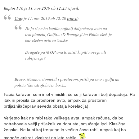
Raptor F16
je
11. nov 2019 ob 12:23
izjavil
:
Cruz
je
11. nov 2019 ob 12:20
izjavil
:
Pa ja si ne bo kupila najbolj dolgočasen avto na
tem planetu, Golfa... :D Pomoje ji bo Fabia všeč, je
kar všečen avto za ženske.
Drugače pa @OP ona to misli kupiti novega ali
rabljenega?
Bravo, iščemo avtomobil s prostorom, prišli pa smo z golfa na
polota (klavstrofobičen box)...
Fabia karavan sem imel v mislih, če se ji karavani bolj dopadejo. Pa
itak ni prosila za prostoren avto, ampak za prostoren
prtljažnik(čeprav seveda obstaja korelacija).
Verjetno itak ne rabi tako velikega avta, ampak računa, da bo
potrebovala večji prtljažnik za dopuste, smučanje ipd. Klasična
ženska. Ne kupi kaj trenutno in večino časa rabi, ampak kaj bo
mogoče enkrat, dvakrat na leto rabila.