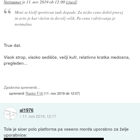
Netrunner
je
11. nov 2019 ob 12:00
izjavil
:
Meni se Golf sportsvan tudi dopade. Za nizko ceno dobiš precej
in avto je kar všečen in dovolj velik. Pa cena vzdrževanja je
normalna.
True dat.
Visok strop, visoko sedišče, večji kufr, relativno kratka medosna,
pregleden...
Zgodovina sprememb…
spremenil:
Raptor F16
(
11. nov 2019 ob 12:07
)
al1976
::
11. nov 2019, 12:17
Tole je sicer polo platforma pa vseeno morda uporabno za želje
uporabnice: