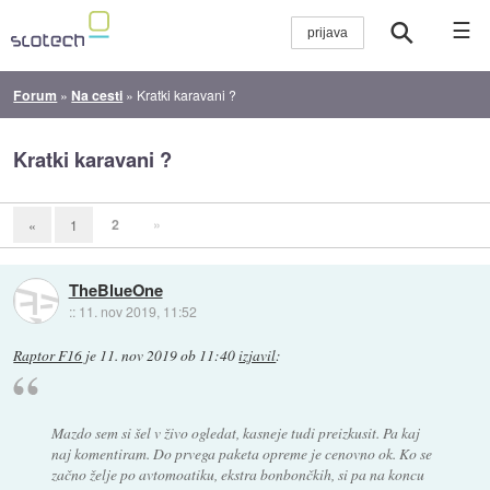
☰
Forum
»
Na cesti
»
Kratki karavani ?
Kratki karavani ?
2
»
«
1
TheBlueOne
::
11. nov 2019, 11:52
Raptor F16
je
11. nov 2019 ob 11:40
izjavil
:
Mazdo sem si šel v živo ogledat, kasneje tudi preizkusit. Pa kaj
naj komentiram. Do prvega paketa opreme je cenovno ok. Ko se
začno želje po avtomoatiku, ekstra bonbončkih, si pa na koncu