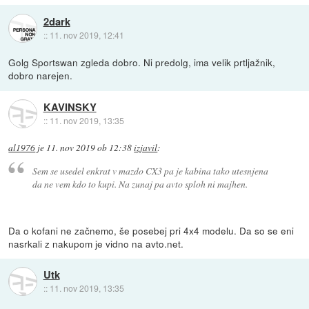
2dark
::
11. nov 2019, 12:41
Golg Sportswan zgleda dobro. Ni predolg, ima velik prtljažnik,
dobro narejen.
KAVINSKY
::
11. nov 2019, 13:35
al1976
je
11. nov 2019 ob 12:38
izjavil
:
Sem se usedel enkrat v mazdo CX3 pa je kabina tako utesnjena
da ne vem kdo to kupi. Na zunaj pa avto sploh ni majhen.
Da o kofani ne začnemo, še posebej pri 4x4 modelu. Da so se eni
nasrkali z nakupom je vidno na avto.net.
Utk
::
11. nov 2019, 13:35