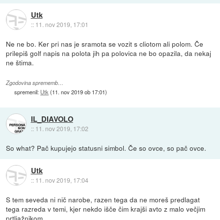
Utk
::
11. nov 2019, 17:01
Ne ne bo. Ker pri nas je sramota se vozit s cliotom ali polom. Če
prilepiš golf napis na polota jih pa polovica ne bo opazila, da nekaj
ne štima.
Zgodovina sprememb…
spremenil:
Utk
(
11. nov 2019 ob 17:01
)
IL_DIAVOLO
::
11. nov 2019, 17:02
So what? Pač kupujejo statusni simbol. Če so ovce, so pač ovce.
Utk
::
11. nov 2019, 17:04
S tem seveda ni nič narobe, razen tega da ne moreš predlagat
tega razreda v temi, kjer nekdo išče čim krajši avto z malo večjim
prtljažnikom.