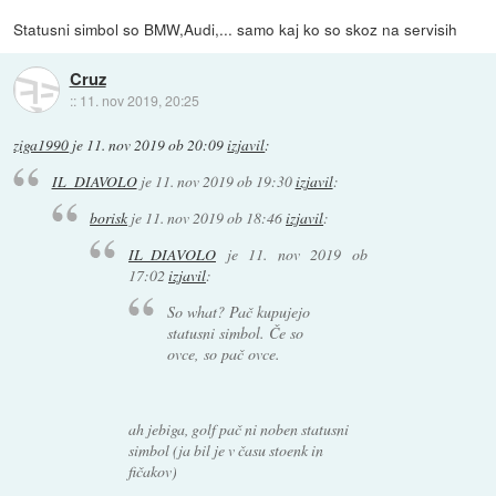
Statusni simbol so BMW,Audi,... samo kaj ko so skoz na servisih
Cruz
::
11. nov 2019, 20:25
ziga1990
je
11. nov 2019 ob 20:09
izjavil
:
IL_DIAVOLO
je
11. nov 2019 ob 19:30
izjavil
:
borisk
je
11. nov 2019 ob 18:46
izjavil
:
IL_DIAVOLO
je
11. nov 2019 ob
17:02
izjavil
:
So what? Pač kupujejo
statusni simbol. Če so
ovce, so pač ovce.
ah jebiga, golf pač ni noben statusni
simbol (ja bil je v času stoenk in
fičakov)