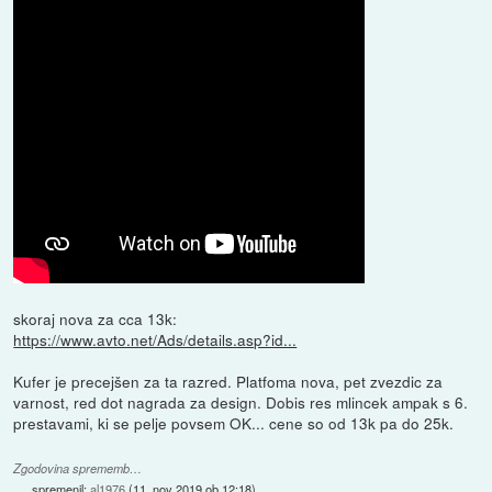
skoraj nova za cca 13k:
https://www.avto.net/Ads/details.asp?id...
Kufer je precejšen za ta razred. Platfoma nova, pet zvezdic za
varnost, red dot nagrada za design. Dobis res mlincek ampak s 6.
prestavami, ki se pelje povsem OK... cene so od 13k pa do 25k.
Zgodovina sprememb…
spremenil:
al1976
(
11. nov 2019 ob 12:18
)