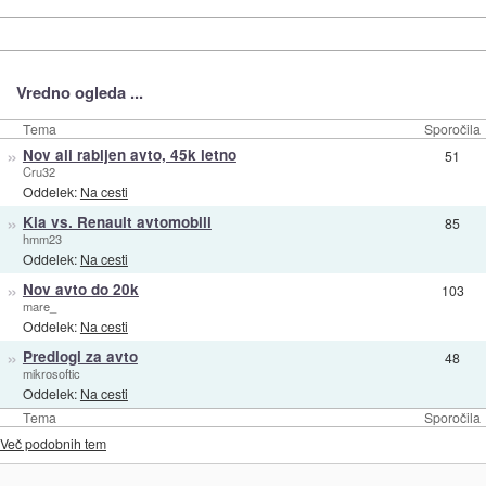
Vredno ogleda ...
Tema
Sporočila
»
Nov ali rabljen avto, 45k letno
51
Cru32
Oddelek:
Na cesti
»
Kia vs. Renault avtomobili
85
hmm23
Oddelek:
Na cesti
»
Nov avto do 20k
103
mare_
Oddelek:
Na cesti
»
Predlogi za avto
48
mikrosoftic
Oddelek:
Na cesti
Tema
Sporočila
Več podobnih tem