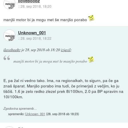
iloveboobz
::
28. sep 2018, 18:20
manjši motor bi ja mogu met še manjšo porabo
Unknown_001
::
28. sep 2018, 18:22
iloveboobz
je
28. sep 2018 ob 18:20
izjavil
:
manjši motor bi ja mogu met še manjšo porabo
E, pa žal ni vedno tako. Ima, na regionalkah, to sigurn, pa če ga
znaš šparat. Manjšo porabo ima tudi, če primerjaš z večjim, ko ju
tiščiš. 1.6 je zelo redko zlezel prek 8l/100km, 2.0 pa BP spravim na
10l/100km.
Zgodovina sprememb…
spremenilo:
Unknown_001
(
28. sep 2018 ob 18:23
)