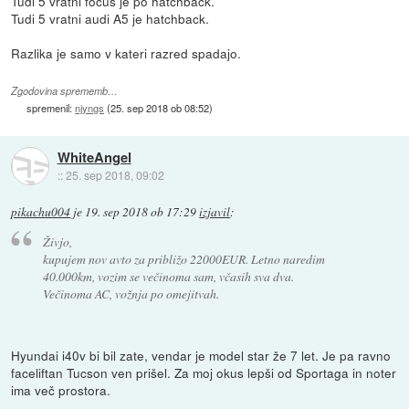
Tudi 5 vratni focus je po hatchback.
Tudi 5 vratni audi A5 je hatchback.
Razlika je samo v kateri razred spadajo.
Zgodovina sprememb…
spremenil:
njyngs
(
25. sep 2018 ob 08:52
)
WhiteAngel
::
25. sep 2018, 09:02
pikachu004
je
19. sep 2018 ob 17:29
izjavil
:
Živjo,
kupujem nov avto za približo 22000EUR. Letno naredim
40.000km, vozim se večinoma sam, včasih sva dva.
Večinoma AC, vožnja po omejitvah.
Hyundai i40v bi bil zate, vendar je model star že 7 let. Je pa ravno
faceliftan Tucson ven prišel. Za moj okus lepši od Sportaga in noter
ima več prostora.