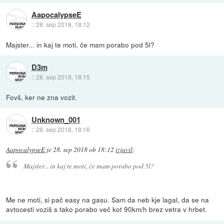
AapocalypseE
::
28. sep 2018, 18:12
Majster... in kaj te moti, če mam porabo pod 5l?
D3m
::
28. sep 2018, 18:15
Fovš, ker ne zna vozit.
Unknown_001
::
28. sep 2018, 18:16
AapocalypseE
je
28. sep 2018 ob 18:12
izjavil
:
Majster... in kaj te moti, če mam porabo pod 5l?
Me ne moti, si pač easy na gasu. Sam da neb kje lagal, da se na
avtocesti voziš s tako porabo več kot 90km/h brez vetra v hrbet.