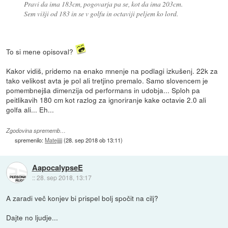
Pravi da ima 183cm, pogovarja pa se, kot da ima 203cm.
Sem višji od 183 in se v golfu in octaviji peljem ko lord.
To si mene opisoval?
Kakor vidiš, pridemo na enako mnenje na podlagi izkušenj. 22k za
tako velikost avta je pol ali tretjino premalo. Samo slovencem je
pomembnejša dimenzija od performans in udobja... Sploh pa
peitlikavih 180 cm kot razlog za ignoriranje kake octavie 2.0 ali
golfa ali... Eh...
Zgodovina sprememb…
spremenilo:
Matejjjjj
(
28. sep 2018 ob 13:11
)
AapocalypseE
::
28. sep 2018, 13:17
A zaradi več konjev bi prispel bolj spočit na cilj?
Dajte no ljudje...