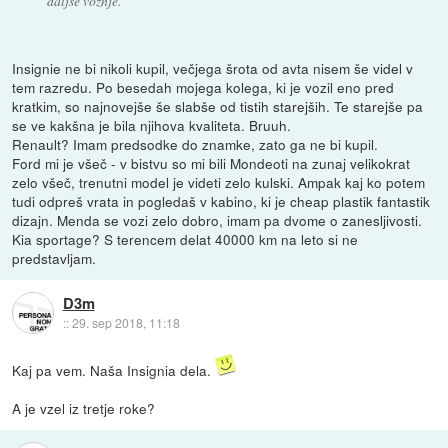
daljše vožnje.
Insignie ne bi nikoli kupil, večjega šrota od avta nisem še videl v
tem razredu. Po besedah mojega kolega, ki je vozil eno pred
kratkim, so najnovejše še slabše od tistih starejših. Te starejše pa
se ve kakšna je bila njihova kvaliteta. Bruuh.
Renault? Imam predsodke do znamke, zato ga ne bi kupil.
Ford mi je všeč - v bistvu so mi bili Mondeoti na zunaj velikokrat
zelo všeč, trenutni model je videti zelo kulski. Ampak kaj ko potem
tudi odpreš vrata in pogledaš v kabino, ki je cheap plastik fantastik
dizajn. Menda se vozi zelo dobro, imam pa dvome o zanesljivosti.
Kia sportage? S terencem delat 40000 km na leto si ne
predstavljam.
D3m
::
29. sep 2018, 11:18
Kaj pa vem. Naša Insignia dela.
A je vzel iz tretje roke?