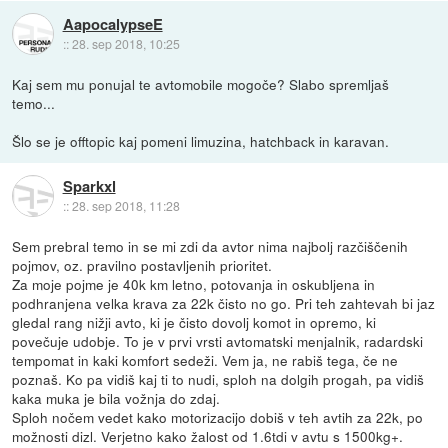
AapocalypseE
::
28. sep 2018, 10:25
Kaj sem mu ponujal te avtomobile mogoče? Slabo spremljaš
temo...
Šlo se je offtopic kaj pomeni limuzina, hatchback in karavan.
Sparkxl
::
28. sep 2018, 11:28
Sem prebral temo in se mi zdi da avtor nima najbolj razčiščenih
pojmov, oz. pravilno postavljenih prioritet.
Za moje pojme je 40k km letno, potovanja in oskubljena in
podhranjena velka krava za 22k čisto no go. Pri teh zahtevah bi jaz
gledal rang nižji avto, ki je čisto dovolj komot in opremo, ki
povečuje udobje. To je v prvi vrsti avtomatski menjalnik, radardski
tempomat in kaki komfort sedeži. Vem ja, ne rabiš tega, če ne
poznaš. Ko pa vidiš kaj ti to nudi, sploh na dolgih progah, pa vidiš
kaka muka je bila vožnja do zdaj.
Sploh nočem vedet kako motorizacijo dobiš v teh avtih za 22k, po
možnosti dizl. Verjetno kako žalost od 1.6tdi v avtu s 1500kg+.