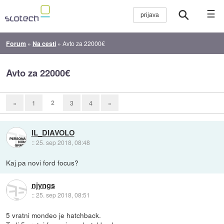
☰
Forum
»
Na cesti
»
Avto za 22000€
Avto za 22000€
2
«
1
3
4
»
IL_DIAVOLO
::
25. sep 2018, 08:48
Kaj pa novi ford focus?
njyngs
::
25. sep 2018, 08:51
5 vratni mondeo je hatchback.