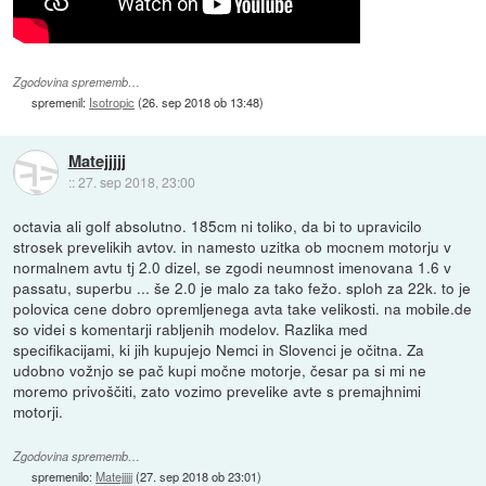
Zgodovina sprememb…
spremenil:
Isotropic
(
26. sep 2018 ob 13:48
)
Matejjjjj
::
27. sep 2018, 23:00
octavia ali golf absolutno. 185cm ni toliko, da bi to upravicilo
strosek prevelikih avtov. in namesto uzitka ob mocnem motorju v
normalnem avtu tj 2.0 dizel, se zgodi neumnost imenovana 1.6 v
passatu, superbu ... še 2.0 je malo za tako fežo. sploh za 22k. to je
polovica cene dobro opremljenega avta take velikosti. na mobile.de
so videi s komentarji rabljenih modelov. Razlika med
specifikacijami, ki jih kupujejo Nemci in Slovenci je očitna. Za
udobno vožnjo se pač kupi močne motorje, česar pa si mi ne
moremo privoščiti, zato vozimo prevelike avte s premajhnimi
motorji.
Zgodovina sprememb…
spremenilo:
Matejjjjj
(
27. sep 2018 ob 23:01
)