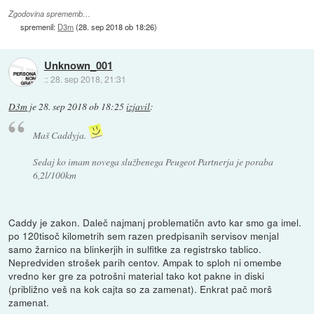
Zgodovina sprememb…
spremenil:
D3m
(
28. sep 2018 ob 18:26
)
Unknown_001
::
28. sep 2018, 21:31
D3m
je
28. sep 2018 ob 18:25
izjavil
:
Maš Caddyja.
Sedaj ko imam novega službenega Peugeot Partnerja je poraba
6,2l/100km
Caddy je zakon. Daleč najmanj problematičn avto kar smo ga imel.
po 120tisoč kilometrih sem razen predpisanih servisov menjal
samo žarnico na blinkerjih in sulfitke za registrsko tablico.
Nepredviden strošek parih centov. Ampak to sploh ni omembe
vredno ker gre za potrošni material tako kot pakne in diski
(približno veš na kok cajta so za zamenat). Enkrat pač morš
zamenat.