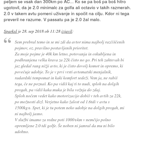
peljem se vsak dan 300km po AC... Ko se pa boš pa boš hitro
ugotovil, da je 2.0 minimalc za golfa ali octavio v takih razmerah.
2.0 v takem avtu pomeni uživanje in spočit na cilju. Kdor ni tega
preveril ne razume. V passatu pa je 2.0 žal malo.
Sparkxl
je
28. sep 2018 ob 11:28
izjavil
:
Sem prebral temo in se mi zdi da avtor nima najbolj razčiščenih
pojmov, oz. pravilno postavljenih prioritet.
Za moje pojme je 40k km letno, potovanja in oskubljena in
podhranjena velka krava za 22k čisto no go. Pri teh zahtevah bi
jaz gledal rang nižji avto, ki je čisto dovolj komot in opremo, ki
povečuje udobje. To je v prvi vrsti avtomatski menjalnik,
radardski tempomat in kaki komfort sedeži. Vem ja, ne rabiš
tega, če ne poznaš. Ko pa vidiš kaj ti to nudi, sploh na dolgih
progah, pa vidiš kaka muka je bila vožnja do zdaj.
Sploh nočem vedet kako motorizacijo dobiš v teh avtih za 22k,
po možnosti dizl. Verjetno kako žalost od 1.6tdi v avtu s
1500kg+. Spet, ki je tu potem neko udobje na dolgih progah, mi
ni najbolj jasno.
V službi imamo za redne poti 1000+km v nemčijo polno
opremljene 2.0 tdi golfe. Še noben ni jamral da mu ni bilo
udobno.