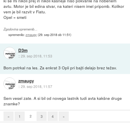
ki se mi nikoli prej in nikoli kasneje niso pokvarile na nobenem
avtu. Motor je bil edina stvar, na kateri nisem imel pripomb. Kolikor
vem je bil razvit v Fiatu.
Opel = smeti
Zgodovina sprememb…
spremenilo:
zmaugy
(
29. sep 2018 ob 11:51
)
D3m
::
29. sep 2018, 11:53
Bom potrkal na les. Za enkrat 3 Opli pri bajti delajo brez težav.
zmaugy
::
29. sep 2018, 11:57
Sem vesel zate. A si bil od novega lastnik tudi avta kakšne druge
znamke?
2
«
1
3
4
»