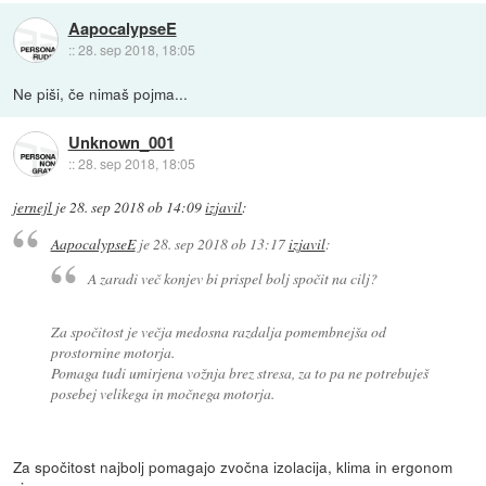
AapocalypseE
::
28. sep 2018, 18:05
Ne piši, če nimaš pojma...
Unknown_001
::
28. sep 2018, 18:05
jernejl
je
28. sep 2018 ob 14:09
izjavil
:
AapocalypseE
je
28. sep 2018 ob 13:17
izjavil
:
A zaradi več konjev bi prispel bolj spočit na cilj?
Za spočitost je večja medosna razdalja pomembnejša od
prostornine motorja.
Pomaga tudi umirjena vožnja brez stresa, za to pa ne potrebuješ
posebej velikega in močnega motorja.
Za spočitost najbolj pomagajo zvočna izolacija, klima in ergonom