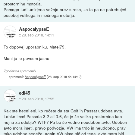
prostornine motorja.
Pomaga tudi umirjena vožnja brez stresa, za to pa ne potrebuješ
posebej velikega in močnega motorja.
AapocalypseE
::
28. sep 2018, 14:11
To dopovej uporabniku, Matej79.
Meni je to povsem jasno.
Zgodovina sprememb…
spremenil:
AapocalypseE
(
28. sep 2018 ob 14:12
)
edi45
::
28. sep 2018, 17:55
Kak ste hecni eni, ko rečete da sta Golf in Passat udobna avta.
Lahko imaš Passata 3.2 ali 3.6, če je že velika prostornina kao
nujna za udobje? WTF? Pa bo še vedno neudoben avto. Udoben
avto mora imeti, pravo podvozje, VW ima trdo in neudobno, prav
tako udobne sedeže, again VW nima nič od tega, avto mora biti