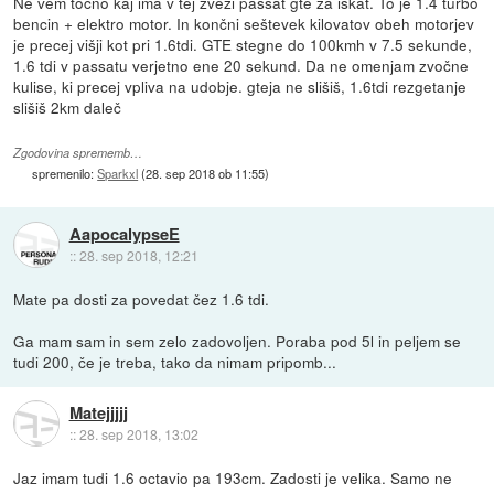
Ne vem točno kaj ima v tej zvezi passat gte za iskat. To je 1.4 turbo
bencin + elektro motor. In končni seštevek kilovatov obeh motorjev
je precej višji kot pri 1.6tdi. GTE stegne do 100kmh v 7.5 sekunde,
1.6 tdi v passatu verjetno ene 20 sekund. Da ne omenjam zvočne
kulise, ki precej vpliva na udobje. gteja ne slišiš, 1.6tdi rezgetanje
slišiš 2km daleč
Zgodovina sprememb…
spremenilo:
Sparkxl
(
28. sep 2018 ob 11:55
)
AapocalypseE
::
28. sep 2018, 12:21
Mate pa dosti za povedat čez 1.6 tdi.
Ga mam sam in sem zelo zadovoljen. Poraba pod 5l in peljem se
tudi 200, če je treba, tako da nimam pripomb...
Matejjjjj
::
28. sep 2018, 13:02
Jaz imam tudi 1.6 octavio pa 193cm. Zadosti je velika. Samo ne