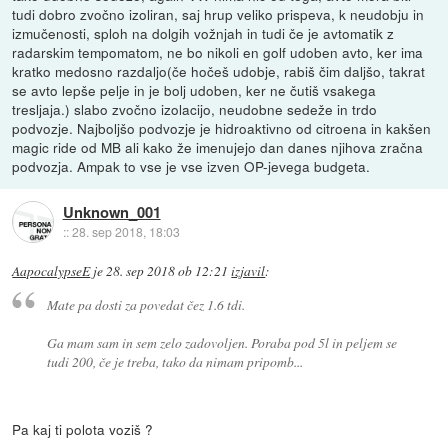
tudi dobro zvočno izoliran, saj hrup veliko prispeva, k neudobju in
izmučenosti, sploh na dolgih vožnjah in tudi če je avtomatik z
radarskim tempomatom, ne bo nikoli en golf udoben avto, ker ima
kratko medosno razdaljo(če hočeš udobje, rabiš čim daljšo, takrat
se avto lepše pelje in je bolj udoben, ker ne čutiš vsakega
tresljaja.) slabo zvočno izolacijo, neudobne sedeže in trdo
podvozje. Najboljšo podvozje je hidroaktivno od citroena in kakšen
magic ride od MB ali kako že imenujejo dan danes njihova zračna
podvozja. Ampak to vse je vse izven OP-jevega budgeta.
Unknown_001
::
28. sep 2018, 18:03
AapocalypseE
je
28. sep 2018 ob 12:21
izjavil
:
Mate pa dosti za povedat čez 1.6 tdi.
Ga mam sam in sem zelo zadovoljen. Poraba pod 5l in peljem se
tudi 200, če je treba, tako da nimam pripomb...
Pa kaj ti polota voziš ?