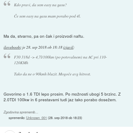
Kdo pravi, da sem easy na gasu?
Če sem easy na gasu mam porabo pod 4l.
Ma da, stvarno, pa on čak i proizvodi naftu.
iloveboobz
je
28. sep 2018 ob 18:18
izjavil
:
F30 318d -> 4,7l/100km (po potovalnem) na AC pri 110-
120KMh
Tako da ne o 90kmh bluzit. Mogoče avg hitrost.
Govorimo o 1.6 TDI lepo prosim. Po možnosti ubogi 5 brzinc. Z
2.0TDI 100kw in 6 prestavami tudi jaz tako porabo dosežem.
Zgodovina sprememb…
spremenilo:
Unknown_001
(
28. sep 2018 ob 18:23
)