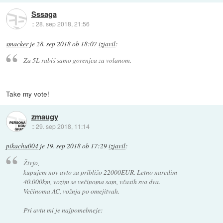
Sssaga
::
28. sep 2018, 21:56
smacker
je
28. sep 2018 ob 18:07
izjavil
:
Za 5L rabiš samo gorenjca za volanom.
Take my vote!
zmaugy
::
29. sep 2018, 11:14
pikachu004
je
19. sep 2018 ob 17:29
izjavil
:
Živjo,
kupujem nov avto za približo 22000EUR. Letno naredim
40.000km, vozim se večinoma sam, včasih sva dva.
Večinoma AC, vožnja po omejitvah.
Pri avtu mi je najpomebneje: