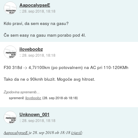
AapocalypseE
::
28. sep 2018, 18:18
Kdo pravi, da sem easy na gasu?
Če sem easy na gasu mam porabo pod 4l.
iloveboobz
::
28. sep 2018, 18:18
F30 318d -> 4,7l/100km (po potovalnem) na AC pri 110-120KMh
Tako da ne o 90kmh bluzit. Mogoče avg hitrost.
Zgodovina sprememb…
spremenil:
iloveboobz
(
28. sep 2018 ob 18:18
)
Unknown_001
::
28. sep 2018, 18:18
AapocalypseE
je
28. sep 2018 ob 18:18
izjavil
: