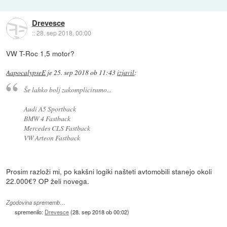
Drevesce
::
28. sep 2018, 00:00
VW T-Roc 1,5 motor?
AapocalypseE
je
25. sep 2018 ob 11:43
izjavil
:
Še lahko bolj zakompliciramo...
Audi A5 Sportback
BMW 4 Fastback
Mercedes CLS Fastback
VW Arteon Fastback
Prosim razloži mi, po kakšni logiki našteti avtomobili stanejo okoli
22.000€? OP želi novega.
Zgodovina sprememb…
spremenilo:
Drevesce
(
28. sep 2018 ob 00:02
)