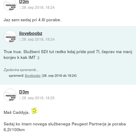
D3m
::
28. sep 2018, 18:24
Jaz sem sedaj pri 4.6l porabe.
iloveboobz
::
28. sep 2018, 18:24
True true. Službeni SDI tut redko kdaj pride pod 7l, čeprav ma manj
konjev k kak IMT :)
Zgodovina sprememb…
spremenil:
iloveboobz
(
28. sep 2018 ob 18:24
)
D3m
::
28. sep 2018, 18:25
Maš Caddyja.
Sedaj ko imam novega službenega Peugeot Partnerja je poraba
6,2l/100km