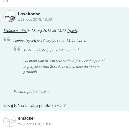
zic.
iloveboobz
::
28. sep 2018, 18:06
Unknown_001
je
28. sep 2018 ob 18:03
izjavil
:
AapocalypseE
je
28. sep 2018 ob 12:21
izjavil
:
Mate pa dosti za povedat čez 1.6 tdi.
Ga mam sam in sem zelo zadovoljen. Poraba pod 5l
in peljem se tudi 200, če je treba, tako da nimam
pripomb...
Pa kaj ti polota voziš ?
zakaj točno bi rabu polota za ~5l ?
smacker
::
28. sep 2018, 18:07