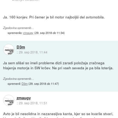
Ja. 160 konjev. Pri čemer je bil motor najboljši del avtomobila.
Zgodovina sprememb…
spremenilo:
zmaugy
(
29. sep 2018 ob 11:34
)
D3m
::
29. sep 2018, 11:44
Ja sem slišal so imeli probleme dizli zaradi položaja zračnega
hlajenja motorja in SW krčev. Ne pri vseh seveda je pa bila loterija.
Zgodovina sprememb…
spremenil:
D3m
(
29. sep 2018 ob 11:47
)
zmaugy
::
29. sep 2018, 11:51
Avto je bil nesolidna in nezanesljiva kanta, kjer so se kvarile stvari,