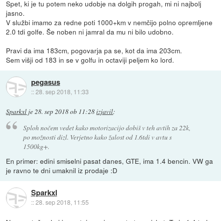
Spet, ki je tu potem neko udobje na dolgih progah, mi ni najbolj
jasno.
V službi imamo za redne poti 1000+km v nemčijo polno opremljene
2.0 tdi golfe. Še noben ni jamral da mu ni bilo udobno.
Pravi da ima 183cm, pogovarja pa se, kot da ima 203cm.
Sem višji od 183 in se v golfu in octaviji peljem ko lord.
pegasus
::
28. sep 2018, 11:33
Sparkxl
je
28. sep 2018 ob 11:28
izjavil
:
Sploh nočem vedet kako motorizacijo dobiš v teh avtih za 22k,
po možnosti dizl. Verjetno kako žalost od 1.6tdi v avtu s
1500kg+.
En primer: edini smiselni pasat danes, GTE, ima 1.4 bencin. VW ga
je ravno te dni umaknil iz prodaje :D
Sparkxl
::
28. sep 2018, 11:55