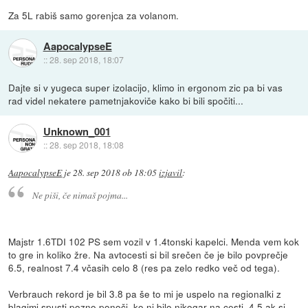
Za 5L rabiš samo gorenjca za volanom.
AapocalypseE
::
28. sep 2018, 18:07
Dajte si v yugeca super izolacijo, klimo in ergonom zic pa bi vas
rad videl nekatere pametnjakoviče kako bi bili spočiti...
Unknown_001
::
28. sep 2018, 18:08
AapocalypseE
je
28. sep 2018 ob 18:05
izjavil
:
Ne piši, če nimaš pojma...
Majstr 1.6TDI 102 PS sem vozil v 1.4tonski kapelci. Menda vem kok
to gre in koliko žre. Na avtocesti si bil srečen če je bilo povprečje
6.5, realnost 7.4 včasih celo 8 (res pa zelo redko več od tega).
Verbrauch rekord je bil 3.8 pa še to mi je uspelo na regionalki z
blagimi spusti pozno ponoči, ko ni bilo nikogar na cesti. 4.5 ak si