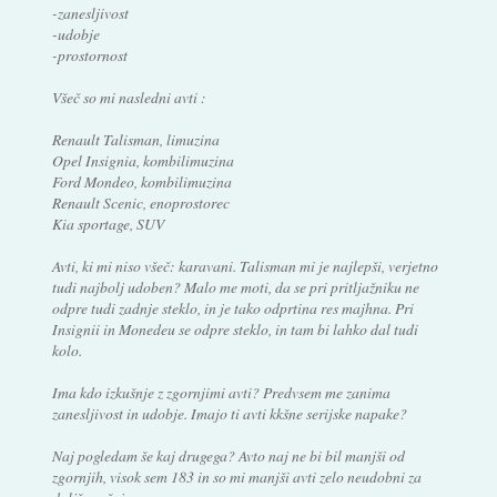
-zanesljivost
-udobje
-prostornost
Všeč so mi nasledni avti :
Renault Talisman, limuzina
Opel Insignia, kombilimuzina
Ford Mondeo, kombilimuzina
Renault Scenic, enoprostorec
Kia sportage, SUV
Avti, ki mi niso všeč: karavani. Talisman mi je najlepši, verjetno
tudi najbolj udoben? Malo me moti, da se pri pritljažniku ne
odpre tudi zadnje steklo, in je tako odprtina res majhna. Pri
Insignii in Monedeu se odpre steklo, in tam bi lahko dal tudi
kolo.
Ima kdo izkušnje z zgornjimi avti? Predvsem me zanima
zanesljivost in udobje. Imajo ti avti kkšne serijske napake?
Naj pogledam še kaj drugega? Avto naj ne bi bil manjši od
zgornjih, visok sem 183 in so mi manjši avti zelo neudobni za