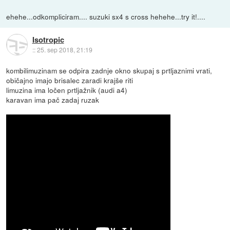
ehehe...odkompliciram.... suzuki sx4 s cross hehehe...try it!....
Isotropic
::
25. sep 2018, 21:19
kombilimuzinam se odpira zadnje okno skupaj s prtljaznimi vrati,
običajno imajo brisalec zaradi krajše riti
limuzina ima ločen prtljažnik (audi a4)
karavan ima pač zadaj ruzak