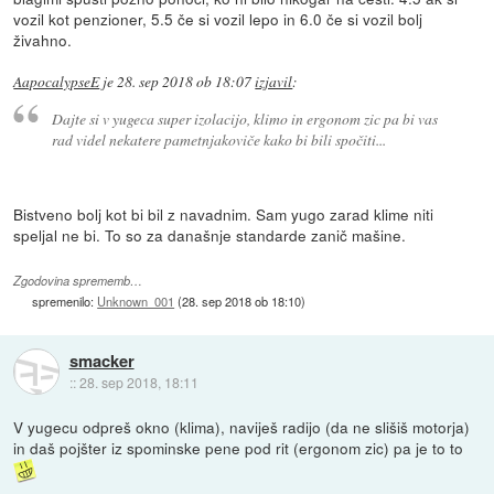
vozil kot penzioner, 5.5 če si vozil lepo in 6.0 če si vozil bolj
živahno.
AapocalypseE
je
28. sep 2018 ob 18:07
izjavil
:
Dajte si v yugeca super izolacijo, klimo in ergonom zic pa bi vas
rad videl nekatere pametnjakoviče kako bi bili spočiti...
Bistveno bolj kot bi bil z navadnim. Sam yugo zarad klime niti
speljal ne bi. To so za današnje standarde zanič mašine.
Zgodovina sprememb…
spremenilo:
Unknown_001
(
28. sep 2018 ob 18:10
)
smacker
::
28. sep 2018, 18:11
V yugecu odpreš okno (klima), naviješ radijo (da ne slišiš motorja)
in daš pojšter iz spominske pene pod rit (ergonom zic) pa je to to