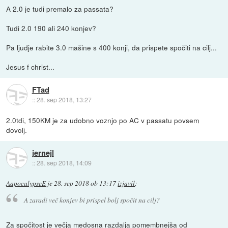
A 2.0 je tudi premalo za passata?
Tudi 2.0 190 ali 240 konjev?
Pa ljudje rabite 3.0 mašine s 400 konji, da prispete spočiti na cilj...
Jesus f christ...
FTad
::
28. sep 2018, 13:27
2.0tdi, 150KM je za udobno voznjo po AC v passatu povsem
dovolj.
jernejl
::
28. sep 2018, 14:09
AapocalypseE
je
28. sep 2018 ob 13:17
izjavil
:
A zaradi več konjev bi prispel bolj spočit na cilj?
Za spočitost je večja medosna razdalja pomembnejša od