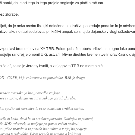
i banki, da je od tega in tega prejelo soglasje za plačilo računa.
sti zlorabe.
jaš, da je neka oseba tista, ki določenemu društvu posreduje podatke in je odvisn
društvo tako ne rabi sodelovati pri kršitvi ampak se znajde dejansko v vlogi oškodova
vzpostavi bremenitev na XY TRR. Potem pobaže robo/storitev in nategne tako ponu
jetje (andrej je omenil UK), ustvari fiktivne direktne bremenitve in pravičasno dvi
a šala", ko se je Jeremy hvalil, a z njegovim TRR ne morejo nič.
D - CORE, ki je relevanten za potrošnike, B2B je druga
zavrača transakcijo brez navedbe razloga.
ecev izjavi, da zavrača transakcijo zaradi zlorabe.
a spoštovati zavrnitev in brez odlašanja vrniti sredstva.
ila in kako, da si bo ta sredstva povrnila. Običajno to pomeni,
žilo SDD zahtevek, to podjetje pa potem račun naslovi
o začne pravda in ta pravda bo civilna in v njej bo podjetje
oziroma terjalo dolg. Tukaj seveda ni govora o kakšnem