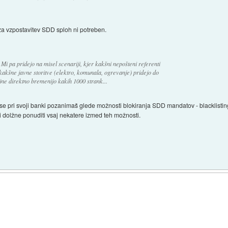
za vzpostavitev SDD sploh ni potreben.
 Mi pa pridejo na misel scenariji, kjer kakšni nepošteni referenti
 kakšne javne storitve (elektro, komunala, ogrevanje) pridejo do
ine direktno bremenijo kakih 1000 strank...
a se pri svoji banki pozanimaš glede možnosti blokiranja SDD mandatov - blacklistin
si dolžne ponuditi vsaj nekatere izmed teh možnosti.