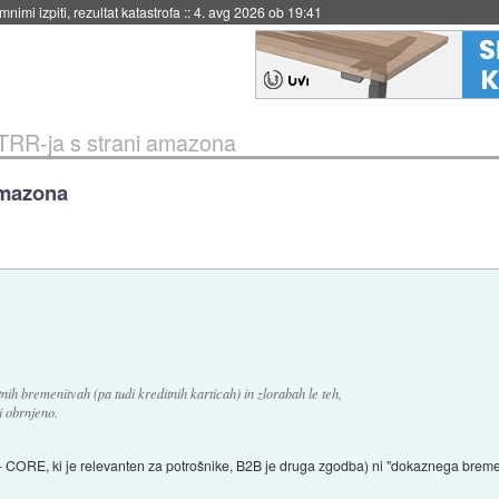
eto za večkratno uporabo
::
4. avg 2026 ob 19:41
TRR-ja s strani amazona
amazona
nih bremenitvah (pa tudi kreditnih karticah) in zlorabah le teh,
i obrnjeno.
- CORE, ki je relevanten za potrošnike, B2B je druga zgodba) ni "dokaznega brem