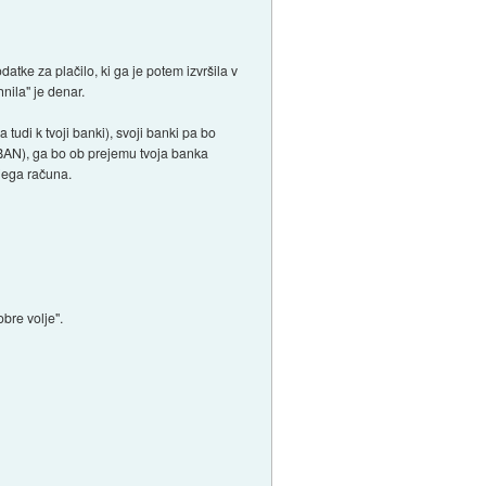
odatke za plačilo, ki ga je potem izvršila v
nila" je denar.
 tudi k tvoji banki), svoji banki pa bo
 IBAN), ga bo ob prejemu tvoja banka
ojega računa.
bre volje".