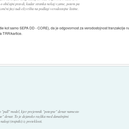
 običajni pravdi, kadar stranka nekaj vzame, potem pa
 končni fazi tudi eIzvršba na podlagi verodostojne listine.
širše kot samo SEPA DD - CORE), da je odgovornost za verodostojnost tranzakcije na 
ka TRR/kartice.
ko "pull" model, kjer prejemnik "potegne" denar namesto
ine" denar. To je dejansko razlika med današnjimi
alogi (trajniki) iz preteklosti.