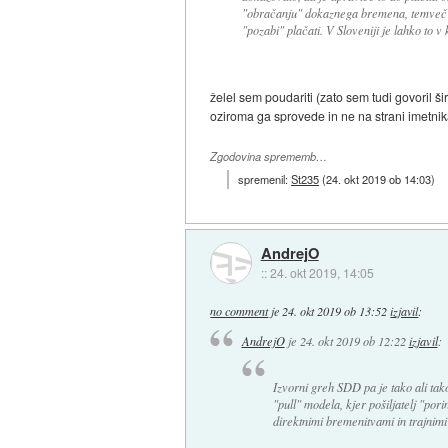
"obračanju" dokaznega bremena, temveč o
"pozabi" plačati. V Sloveniji je lahko to v
želel sem poudariti (zato sem tudi govoril 
oziroma ga sprovede in ne na strani imetni
Zgodovina sprememb…
spremenil:
St235
(
24. okt 2019 ob 14:03
)
AndrejO
::
24. okt 2019, 14:05
no comment
je
24. okt 2019 ob 13:52
izjavil
:
AndrejO
je
24. okt 2019 ob 12:22
izjavil
:
Izvorni greh SDD pa je tako ali ta
"pull" modela, kjer pošiljatelj "por
direktnimi bremenitvami in trajnimi n