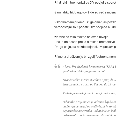
Pri direktni bremenitvi pa XY podjetje sporoč
Sam lahko hitro ugotoviš kje so večje možno
V konkretnem priemru, ki ga omenjaš pozabl
verodostojni so ti podatki. XY podjetje ali 
zlorabe so tako možne na dveh nivojih:
Ena je da nekdo preko direktne bremenitve 
Drugo pa je, da nekdo dejansko vzpostavi pod
Primer z društvom je bil zgolj "dobronamern
Ahem. Pri direktnih bremenitvah (SEPA D
zgodba) ni "dokaznega bremena".
Stranka lahko v roku 8 tednov izjavi, da 
Stranka lahko v roku od 8 tedno do 13 mes
V obeh primerih je banka prejemnica dolžn
Od banke prejemnice je odvisno kaj bo stor
da jih vzame nazaj od podjetja, ki je spro
neposredno na stranko - tukaj šele se lahk
dokazovalo, da je upravičeno do plačila 