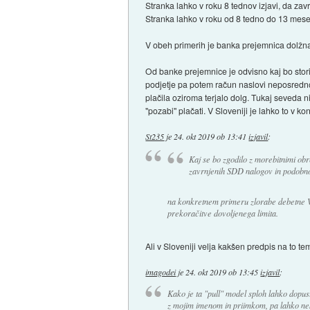
Stranka lahko v roku 8 tednov izjavi, da za
Stranka lahko v roku od 8 tedno do 13 mesec
V obeh primerih je banka prejemnica dolžna s
Od banke prejemnice je odvisno kaj bo storil
podjetje pa potem račun naslovi neposredno 
plačila oziroma terjalo dolg. Tukaj seveda
"pozabi" plačati. V Sloveniji je lahko to v ko
St235
je
24. okt 2019 ob 13:41
izjavil
:
Kaj se bo zgodilo z morebitnimi obr
zavrnjenih SDD nalogov in podobno
na konkretnem primeru zlorabe debetne VISE
prekoračitve dovoljenega limita.
Ali v Sloveniji velja kakšen predpis na to t
imagodei
je
24. okt 2019 ob 13:45
izjavil
:
Kako je ta "pull" model sploh lahko dopus
z mojim imenom in priimkom, pa lahko nekd