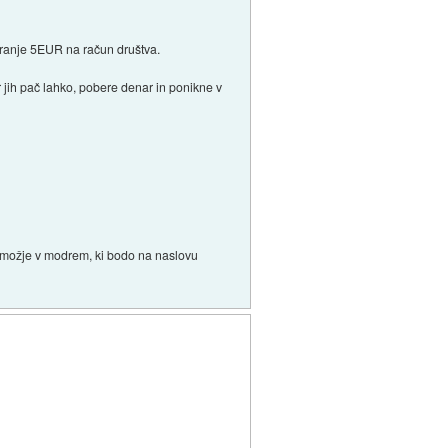
iranje 5EUR na račun društva.
r jih pač lahko, pobere denar in ponikne v
li možje v modrem, ki bodo na naslovu