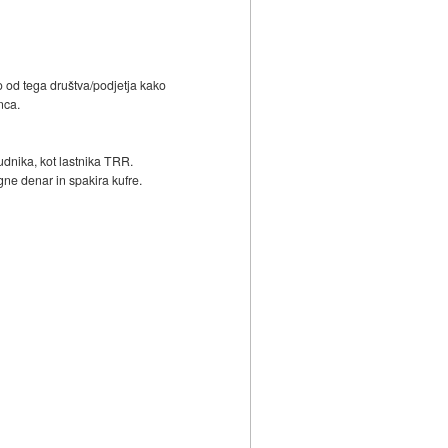
o od tega društva/podjetja kako
nca.
dnika, kot lastnika TRR.
gne denar in spakira kufre.