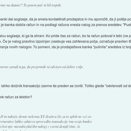
enar na datum?! To potem pač ni bil trajnik.
i banki dal soglasje, da je smela kontaktirati prodajalca in mu sporočiti, da ji pošlje p
a je banka dobila račun in na podlagi računa vnesla nalog za prenos sredstev. "Push
lcu soglasje, ki ga ta shrani. Ko pride čas za račun, bo ta račun potoval k tebi (ne pa
jo. Če je nalog pravilno izpolnjen (vsebuje vsa zahtevana polja, označuje pravilen
anja novih nalogov. To pomeni, da je prodajalčeva banka "pullnila" sredstva iz tv
 ravno zaradi tega, da prejemnik ni odvisen od dobre volje
 lahko dolžnik transakcijo zavrne še preden se izvrši. Toliko glede "odvisnosti od do
sok račun za telefon?
N in nakaže denar nekemu XY društvu (ki za to sploh ne ve) so
remenitve lahko zahteva sprovedbo transakcije (na svojo banko
 kot npr. navadni plačilni nalog) z vsemi detajli (ime, št.