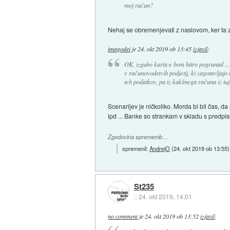
moj račun?
Nehaj se obremenjevati z naslovom, ker ta 
imagodei
je
24. okt 2019 ob 13:45
izjavil
:
OK, izgubo kartice bom hitro pogruntal ...
v računovodstvih podjetij, ki zagotavljajo
teh podatkov, pa iz kakšnega računa iz tuj
Scenarijev je ničkoliko. Morda bi bil čas, d
ipd ... Banke so strankam v skladu s predpi
Zgodovina sprememb…
spremenil:
AndrejO
(
24. okt 2019 ob 13:55
)
St235
::
24. okt 2019, 14:01
no comment
je
24. okt 2019 ob 13:52
izjavil
: