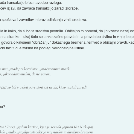
vrača transakcijo brez navedbe razloga.
ev izjavi, da zavrača transakcijo zaradi zlorabe.
poštovati zavrnitev in brez odlašanja vrniti sredstva.
a in kako, da si bo ta sredstva povrnila. Običajno to pomeni, da jih vzame nazaj od 
na stranko - tukaj šele se lahko začne pravda in ta pravda bo civilna in v njej bo 
 ni govora o kakšnem "obračanju" dokaznega bremena, temveč o običajni pravdi, ka
nčni fazi tudi eIzvršba na podlagi verodostojne listine.
estmi zaradi prekoračitve, zaračunanimi stroški
, zakonodaja mislim, da ne govori.
 so bili v celoti povrnjeni vsi stroki, ki so nastali zaradi
emo?
ten? Torej, zgubim kartico, kjer je seveda zapisan IBAN skupaj
o z malo iznajdljivosti odkrije moj naslov in direktno bremeni