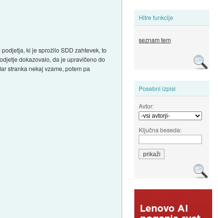
Hitre funkcije
seznam tem
podjetja, ki je sprožilo SDD zahtevek, to
podjetje dokazovalo, da je upravičeno do
dar stranka nekaj vzame, potem pa
Posebni izpisi
Avtor:
Ključna beseda: