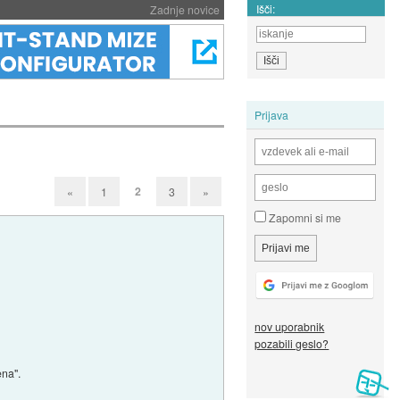
Išči:
Zadnje novice
Prijava
2
«
1
3
»
Zapomni si me
nov uporabnik
pozabili geslo?
ena".