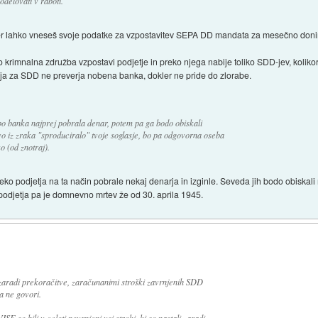
odelovati v raboti.
 kjer lahko vneseš svoje podatke za vzpostavitev SEPA DD mandata za mesečno don
hko krimnalna združba vzpostavi podjetje in preko njega nabije toliko SDD-jev, koliko
anja za SDD ne preverja nobena banka, dokler ne pride do zlorabe.
 bo banka najprej pobrala denar, potem pa ga bodo obiskali
 iz zraka "sproduciralo" tvoje soglasje, bo pa odgovorna oseba
o (od znotraj).
reko podjetja na ta način pobrale nekaj denarja in izginle. Seveda jih bodo obiska
 podjetja pa je domnevno mrtev že od 30. aprila 1945.
 zaradi prekoračitve, zaračunanimi stroški zavrnjenih SDD
a ne govori.
 so bili v celoti povrnjeni vsi stroki, ki so nastali zaradi