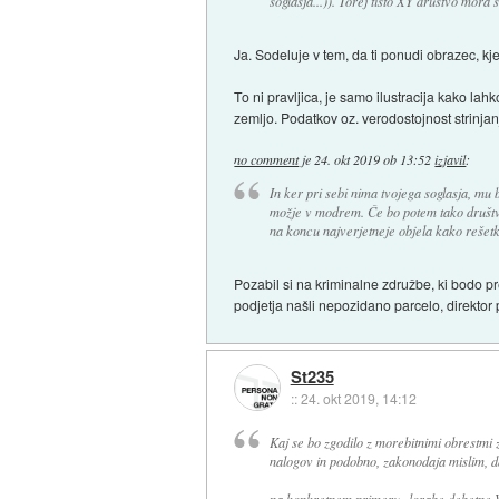
soglasja...)). Torej tisto XY društvo mora s
Ja. Sodeluje v tem, da ti ponudi obrazec,
To ni pravljica, je samo ilustracija kako la
zemljo. Podatkov oz. verodostojnost strinj
no comment
je
24. okt 2019 ob 13:52
izjavil
:
In ker pri sebi nima tvojega soglasja, mu
možje v modrem. Če bo potem tako društvo
na koncu najverjetneje objela kako rešetk
Pozabil si na kriminalne združbe, ki bodo p
podjetja našli nepozidano parcelo, direktor
St235
::
24. okt 2019, 14:12
Kaj se bo zgodilo z morebitnimi obrestmi
nalogov in podobno, zakonodaja mislim, d
na konkretnem primeru zlorabe debetne VISE