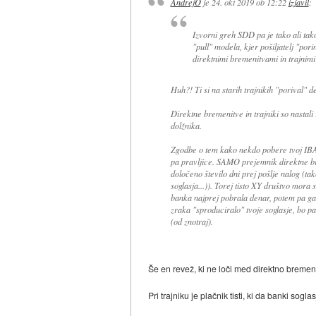
AndrejO
je
24. okt 2019 ob 12:22
izjavil
:
Izvorni greh SDD pa je tako ali ta
"pull" modela, kjer pošiljatelj "por
direktnimi bremenitvami in trajnimi n
Huh?! Ti si na starih trajnikih "porival" d
Direktne bremenitve in trajniki so nastali
dolžnika.
Zgodbe o tem kako nekdo pobere tvoj IBA
pa pravljice. SAMO prejemnik direktne b
določeno število dni prej pošlje nalog (tako
soglasja...)). Torej tisto XY društvo mora 
banka najprej pobrala denar, potem pa ga
zraka "sproduciralo" tvoje soglasje, bo 
(od znotraj).
Še en revež, ki ne loči med direktno bremenit
Pri trajniku je plačnik tisti, ki da banki so