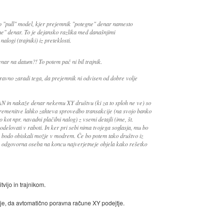
ko "pull" model, kjer prejemnik "potegne" denar namesto
ine" denar. To je dejansko razlika med današnjimi
alogi (trajniki) iz preteklosti.
enar na datum?! To potem pač ni bil trajnik.
 ravno zaradi tega, da prejemnik ni odvisen od dobre volje
N in nakaže denar nekemu XY društvu (ki za to sploh ne ve) so
remenitve lahko zahteva sprovedbo transakcije (na svojo banko
 kot npr. navadni plačilni nalog) z vsemi detajli (ime, št.
sodelovati v raboti. In ker pri sebi nima tvojega soglasja, mu bo
 bodo obiskali možje v modrem. Če bo potem tako društvo iz
pa odgovorna oseba na koncu najverjetneje objela kako rešetko
vijo in trajnikom.
glasje, da avtomatično poravna račune XY podejtje.