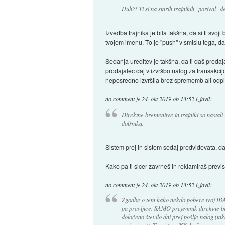
Huh?! Ti si na starih trajnikih "porival" d
Izvedba trajnika je bila takšna, da si ti svoj
tvojem imenu. To je "push" v smislu tega, d
Sedanja ureditev je takšna, da ti daš prodaja
prodajalec daj v izvršbo nalog za transakci
neposredno izvršila brez sprememb ali odpir
no comment
je
24. okt 2019 ob 13:52
izjavil
:
Direktne bremenitve in trajniki so nastali
dolžnika.
Sistem prej in sistem sedaj predvidevata, da
Kako pa ti sicer zavrneš in reklamiraš previ
no comment
je
24. okt 2019 ob 13:52
izjavil
:
Zgodbe o tem kako nekdo pobere tvoj IBA
pa pravljice. SAMO prejemnik direktne b
določeno število dni prej pošlje nalog (tako