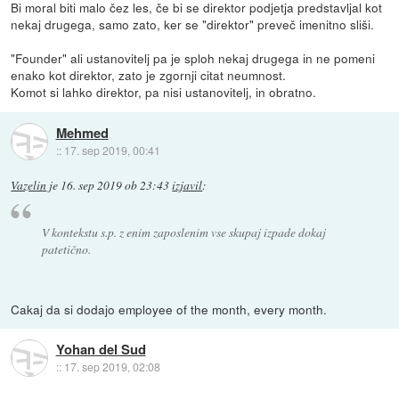
Bi moral biti malo čez les, če bi se direktor podjetja predstavljal kot
nekaj drugega, samo zato, ker se "direktor" preveč imenitno sliši.
"Founder" ali ustanovitelj pa je sploh nekaj drugega in ne pomeni
enako kot direktor, zato je zgornji citat neumnost.
Komot si lahko direktor, pa nisi ustanovitelj, in obratno.
Mehmed
::
17. sep 2019, 00:41
Vazelin
je
16. sep 2019 ob 23:43
izjavil
:
V kontekstu s.p. z enim zaposlenim vse skupaj izpade dokaj
patetično.
Cakaj da si dodajo employee of the month, every month.
Yohan del Sud
::
17. sep 2019, 02:08