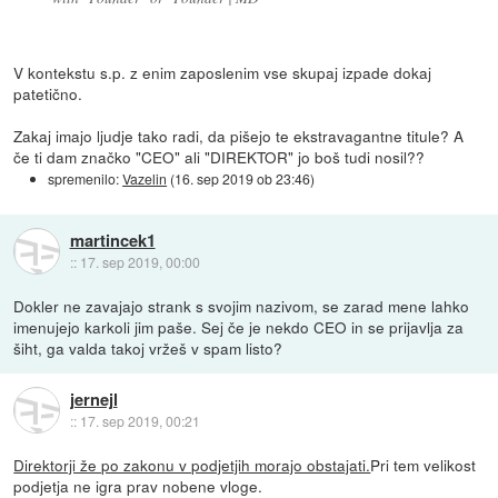
V kontekstu s.p. z enim zaposlenim vse skupaj izpade dokaj
patetično.
Zakaj imajo ljudje tako radi, da pišejo te ekstravagantne titule? A
če ti dam značko "CEO" ali "DIREKTOR" jo boš tudi nosil??
spremenilo:
Vazelin
(
16. sep 2019 ob 23:46
)
martincek1
::
17. sep 2019, 00:00
Dokler ne zavajajo strank s svojim nazivom, se zarad mene lahko
imenujejo karkoli jim paše. Sej če je nekdo CEO in se prijavlja za
šiht, ga valda takoj vržeš v spam listo?
jernejl
::
17. sep 2019, 00:21
Direktorji že po zakonu v podjetjih morajo obstajati.
Pri tem velikost
podjetja ne igra prav nobene vloge.