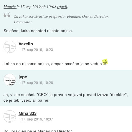
Matwic
je
17. sep 2019 ob 10:08
izjavil
:
Za zakonske stvari so preprosto: Founder, Owner, Director,
Procurator
Smešno, kako nekateri nimate pojma.
Vazelin
::
17. sep 2019, 10:23
Lahko da nimamo pojma, ampak smešno je se vedno
jype
::
17. sep 2019, 10:28
Ja, vi ste smešni. "CEO" je pravno veljavni prevod izraza "direktor",
če je tebi všeč, ali pa ne.
Miha 333
::
17. sep 2019, 10:37
Bolj pravilen pa je Managing Director.