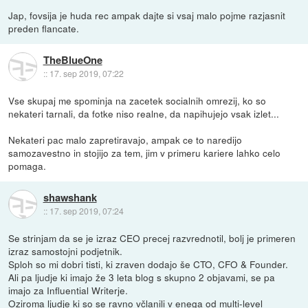
Jap, fovsija je huda rec ampak dajte si vsaj malo pojme razjasnit
preden flancate.
TheBlueOne
::
17. sep 2019, 07:22
Vse skupaj me spominja na zacetek socialnih omrezij, ko so
nekateri tarnali, da fotke niso realne, da napihujejo vsak izlet...
Nekateri pac malo zapretiravajo, ampak ce to naredijo
samozavestno in stojijo za tem, jim v primeru kariere lahko celo
pomaga.
shawshank
::
17. sep 2019, 07:24
Se strinjam da se je izraz CEO precej razvrednotil, bolj je primeren
izraz samostojni podjetnik.
Sploh so mi dobri tisti, ki zraven dodajo še CTO, CFO & Founder.
Ali pa ljudje ki imajo že 3 leta blog s skupno 2 objavami, se pa
imajo za Influential Writerje.
Oziroma ljudje ki so se ravno včlanili v enega od multi-level