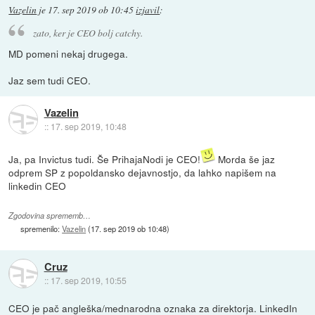
Vazelin
je
17. sep 2019 ob 10:45
izjavil
:
zato, ker je CEO bolj catchy.
MD pomeni nekaj drugega.
Jaz sem tudi CEO.
Vazelin
::
17. sep 2019, 10:48
Ja, pa Invictus tudi. Še PrihajaNodi je CEO!
Morda še jaz
odprem SP z popoldansko dejavnostjo, da lahko napišem na
linkedin CEO
Zgodovina sprememb…
spremenilo:
Vazelin
(
17. sep 2019 ob 10:48
)
Cruz
::
17. sep 2019, 10:55
CEO je pač angleška/mednarodna oznaka za direktorja. LinkedIn