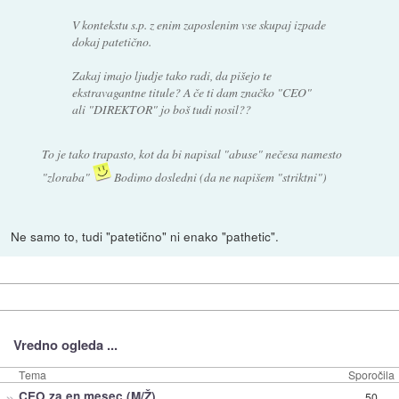
V kontekstu s.p. z enim zaposlenim vse skupaj izpade
dokaj patetično.
Zakaj imajo ljudje tako radi, da pišejo te
ekstravagantne titule? A če ti dam značko "CEO"
ali "DIREKTOR" jo boš tudi nosil??
To je tako trapasto, kot da bi napisal "abuse" nečesa namesto
"zloraba"
Bodimo dosledni (da ne napišem "striktni")
Ne samo to, tudi "patetično" ni enako "pathetic".
Vredno ogleda ...
Tema
Sporočila
»
CEO za en mesec (M/Ž)
50