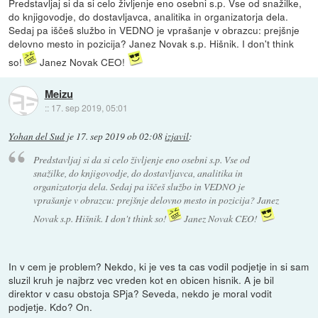
Predstavljaj si da si celo življenje eno osebni s.p. Vse od snažilke,
do knjigovodje, do dostavljavca, analitika in organizatorja dela.
Sedaj pa iščeš službo in VEDNO je vprašanje v obrazcu: prejšnje
delovno mesto in pozicija? Janez Novak s.p. Hišnik. I don't think
so!
Janez Novak CEO!
Meizu
::
17. sep 2019, 05:01
Yohan del Sud
je
17. sep 2019 ob 02:08
izjavil
:
Predstavljaj si da si celo življenje eno osebni s.p. Vse od
snažilke, do knjigovodje, do dostavljavca, analitika in
organizatorja dela. Sedaj pa iščeš službo in VEDNO je
vprašanje v obrazcu: prejšnje delovno mesto in pozicija? Janez
Novak s.p. Hišnik. I don't think so!
Janez Novak CEO!
In v cem je problem? Nekdo, ki je ves ta cas vodil podjetje in si sam
sluzil kruh je najbrz vec vreden kot en obicen hisnik. A je bil
direktor v casu obstoja SPja? Seveda, nekdo je moral vodit
podjetje. Kdo? On.