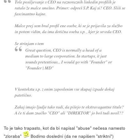
Tole posiljevanje s CEO na raznoraznih linkedin profilih je
ratalo že malce smešno. Primer: odpreš S.P. Kaj si? CEO. Sliši se
fascinantno kajne.
Malce prej sem bral profil ene osebe, ki se je prijavila za službo
in potem vidim, da ima dotična oseba s.p. , kjer je seveda CEO.
Se strinjam s tem
Great question, CEO is normally a head of a
medium to large corporation. In startups, it just
sounds pretentious... I would go with "Founder" or
"Founder | MD"
V kontekstu s.p. z enim zaposlenim vse skupaj izpade dokaj
patetično.
Zakaj imajo ljudje tako radi, da pišejo te ekstravagantne titule?
A če ti dam značko "CEO" ali "DIREKTOR" jo boš tudi nosil??
To je tako trapasto, kot da bi napisal "abuse" nečesa namesto
"zloraba"
Bodimo dosledni (da ne napišem "striktni")