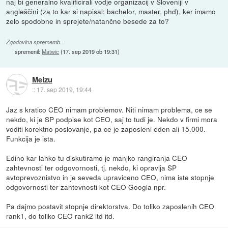
naj bi generalno kvalificirali vodje organizacij v Sloveniji v
angleščini (za to kar si napisal: bachelor, master, phd), ker imamo
zelo spodobne in sprejete/natančne besede za to?
Zgodovina sprememb…
spremenil:
Matwic
(
17. sep 2019 ob 19:31
)
Meizu
::
17. sep 2019, 19:44
Jaz s kratico CEO nimam problemov. Niti nimam problema, ce se
nekdo, ki je SP podpise kot CEO, saj to tudi je. Nekdo v firmi mora
voditi korektno poslovanje, pa ce je zaposleni eden ali 15.000.
Funkcija je ista.
Edino kar lahko tu diskutiramo je manjko rangiranja CEO
zahtevnosti ter odgovornosti, tj. nekdo, ki opravlja SP
avtoprevoznistvo in je seveda upraviceno CEO, nima iste stopnje
odgovornosti ter zahtevnosti kot CEO Googla npr.
Pa dajmo postavit stopnje direktorstva. Do toliko zaposlenih CEO
rank1, do toliko CEO rank2 itd itd.