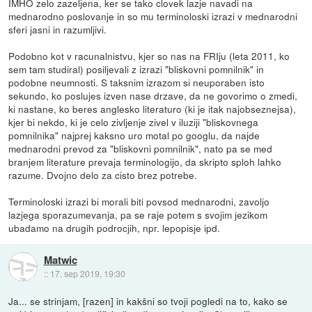
IMHO zelo zazeljena, ker se tako clovek lazje navadi na
mednarodno poslovanje in so mu terminoloski izrazi v mednarodni
sferi jasni in razumljivi.
Podobno kot v racunalnistvu, kjer so nas na FRIju (leta 2011, ko
sem tam studiral) posiljevali z izrazi "bliskovni pomnilnik" in
podobne neumnosti. S taksnim izrazom si neuporaben isto
sekundo, ko poslujes izven nase drzave, da ne govorimo o zmedi,
ki nastane, ko beres anglesko literaturo (ki je itak najobseznejsa),
kjer bi nekdo, ki je celo zivljenje zivel v iluziji "bliskovnega
pomnilnika" najprej kaksno uro motal po googlu, da najde
mednarodni prevod za "bliskovni pomnilnik", nato pa se med
branjem literature prevaja terminologijo, da skripto sploh lahko
razume. Dvojno delo za cisto brez potrebe.
Terminoloski izrazi bi morali biti povsod mednarodni, zavoljo
lazjega sporazumevanja, pa se raje potem s svojim jezikom
ubadamo na drugih podrocjih, npr. lepopisje ipd.
Matwic
::
17. sep 2019, 19:30
Ja... se strinjam, [razen] in kakšni so tvoji pogledi na to, kako se