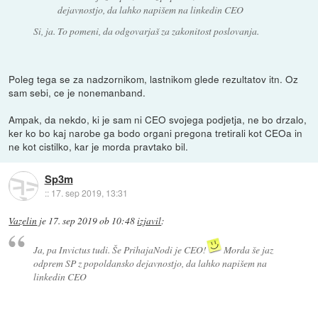
dejavnostjo, da lahko napišem na linkedin CEO
Si, ja. To pomeni, da odgovarjaš za zakonitost poslovanja.
Poleg tega se za nadzornikom, lastnikom glede rezultatov itn. Oz
sam sebi, ce je nonemanband.
Ampak, da nekdo, ki je sam ni CEO svojega podjetja, ne bo drzalo,
ker ko bo kaj narobe ga bodo organi pregona tretirali kot CEOa in
ne kot cistilko, kar je morda pravtako bil.
Sp3m
::
17. sep 2019, 13:31
Vazelin
je
17. sep 2019 ob 10:48
izjavil
:
Ja, pa Invictus tudi. Še PrihajaNodi je CEO!
Morda še jaz
odprem SP z popoldansko dejavnostjo, da lahko napišem na
linkedin CEO