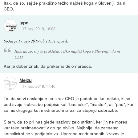
Itak, da so, saj že praktično težko najdeš koga v Sloveniji, da ni
CEO.
jype
::
17. sep 2019, 16:03
Sp3m
je
17. sep 2019 ob 13:31
izjavil
:
Itak, da so, saj že praktično težko najdeš koga v Sloveniji, da ni
CEO.
Kar je dober znak, da prekarno delo narašča.
Meizu
::
17. sep 2019, 17:40
To, da se vi naslanjate na izraz CEO je podobno, kot nekdo, ki se
pod svojo izobrazbo podpise kot "bachelor", "master", ali "phd", kar
so nic drugega kot mednarodni izrazi za stopnjo izobrazbe.
S tem, da so pri nas glede nazivov zelo striktni, ker jih ne mores
kar tako preimenovati v drugo obliko. Najbolje, da zacnemo
komplicirat se v podjetnistvu. Uporaba mednarodnih izrazov je