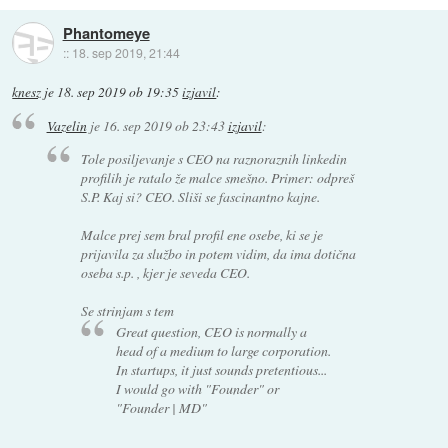
Phantomeye
::
18. sep 2019, 21:44
knesz
je
18. sep 2019 ob 19:35
izjavil
:
Vazelin
je
16. sep 2019 ob 23:43
izjavil
:
Tole posiljevanje s CEO na raznoraznih linkedin
profilih je ratalo že malce smešno. Primer: odpreš
S.P. Kaj si? CEO. Sliši se fascinantno kajne.
Malce prej sem bral profil ene osebe, ki se je
prijavila za službo in potem vidim, da ima dotična
oseba s.p. , kjer je seveda CEO.
Se strinjam s tem
Great question, CEO is normally a
head of a medium to large corporation.
In startups, it just sounds pretentious...
I would go with "Founder" or
"Founder | MD"