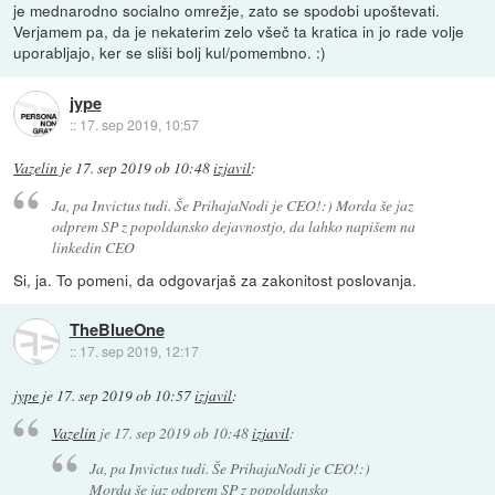
je mednarodno socialno omrežje, zato se spodobi upoštevati.
Verjamem pa, da je nekaterim zelo všeč ta kratica in jo rade volje
uporabljajo, ker se sliši bolj kul/pomembno. :)
jype
::
17. sep 2019, 10:57
Vazelin
je
17. sep 2019 ob 10:48
izjavil
:
Ja, pa Invictus tudi. Še PrihajaNodi je CEO!:) Morda še jaz
odprem SP z popoldansko dejavnostjo, da lahko napišem na
linkedin CEO
Si, ja. To pomeni, da odgovarjaš za zakonitost poslovanja.
TheBlueOne
::
17. sep 2019, 12:17
jype
je
17. sep 2019 ob 10:57
izjavil
:
Vazelin
je
17. sep 2019 ob 10:48
izjavil
:
Ja, pa Invictus tudi. Še PrihajaNodi je CEO!:)
Morda še jaz odprem SP z popoldansko