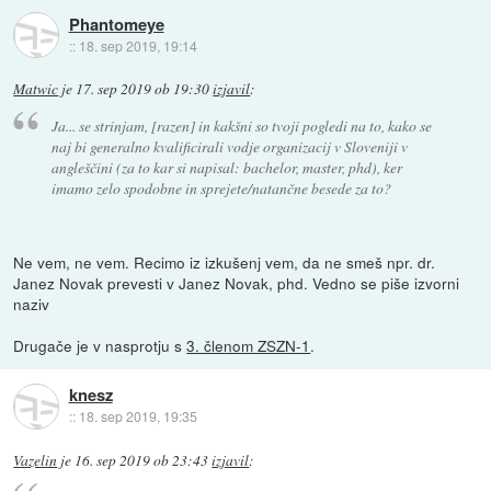
Phantomeye
::
18. sep 2019, 19:14
Matwic
je
17. sep 2019 ob 19:30
izjavil
:
Ja... se strinjam, [razen] in kakšni so tvoji pogledi na to, kako se
naj bi generalno kvalificirali vodje organizacij v Sloveniji v
angleščini (za to kar si napisal: bachelor, master, phd), ker
imamo zelo spodobne in sprejete/natančne besede za to?
Ne vem, ne vem. Recimo iz izkušenj vem, da ne smeš npr. dr.
Janez Novak prevesti v Janez Novak, phd. Vedno se piše izvorni
naziv
Drugače je v nasprotju s
3. členom ZSZN-1
.
knesz
::
18. sep 2019, 19:35
Vazelin
je
16. sep 2019 ob 23:43
izjavil
: