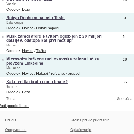
Vazelin
Oddelek:
Loža
»
Robyn Denholm na čelu Tesle
8
Balandeque
Oddelek:
Novice
/
Ostale najave
»
Musk zaradi afere s tvitom oglobljen z 20 milijoni
51
dolarjev, odstopa kot prvi mož upr
McHusch
Oddelek:
Novice
/
Tožbe
»
Microsoftu bržkone tudi evropska zelena luč za
26
prevzem LinkedIna
McHusch
Oddelek:
Novice
/
Nakupi / združitve / propadi
»
Kako veliko bruto plačo imate?
65
ttommy
Oddelek:
Loža
Tema
Sporočila
Več podobnih tem
Pravila
Večina pravic pridržanih
Odgovornost
Oglaševanje