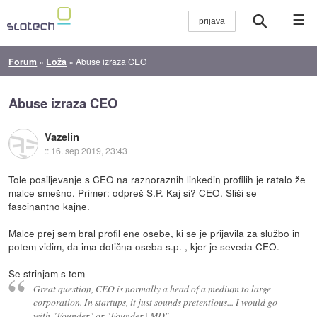
☰
Forum
»
Loža
»
Abuse izraza CEO
Abuse izraza CEO
Vazelin
::
16. sep 2019, 23:43
Tole posiljevanje s CEO na raznoraznih linkedin profilih je ratalo že
malce smešno. Primer: odpreš S.P. Kaj si? CEO. Sliši se
fascinantno kajne.
Malce prej sem bral profil ene osebe, ki se je prijavila za službo in
potem vidim, da ima dotična oseba s.p. , kjer je seveda CEO.
Se strinjam s tem
Great question, CEO is normally a head of a medium to large
corporation. In startups, it just sounds pretentious... I would go
with "Founder" or "Founder | MD"