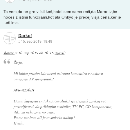
To vem,da ne gre v isti koš,hotel sem samo reči,da Marantz,če
hočeš z istimi funkcijami,kot ala Onkyo je precej višja cena,ker je
tudi ime.
Darko!
::
15. sep 2019, 18:48
slowie
je
10. sep 2019 ob 10:16
izjavil
:
Živjo,
Mi lahko prosim kdo oceni oziroma komentira v naslovu
omenjeni AV sprejemnik?
AVR-X250BT
Doma kupujem en tak ojačevalnik / sprejemnik z nekaj več
povezljivosti, da priklopim zvočnike, TV, PC, CD komponento,
itd... za neko zmerno ceno.
Pa me zanima, ali je to smiseln nakup?
Hvala.