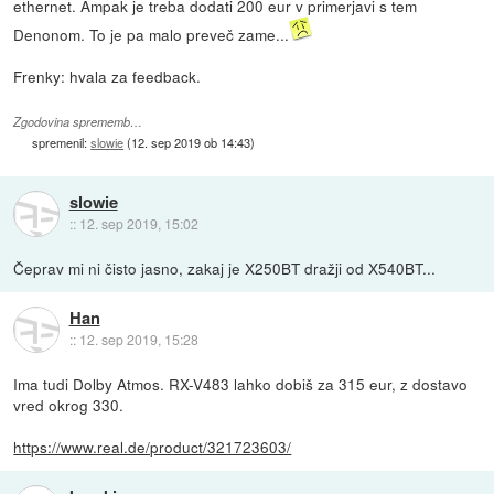
ethernet. Ampak je treba dodati 200 eur v primerjavi s tem
Denonom. To je pa malo preveč zame...
Frenky: hvala za feedback.
Zgodovina sprememb…
spremenil:
slowie
(
12. sep 2019 ob 14:43
)
slowie
::
12. sep 2019, 15:02
Čeprav mi ni čisto jasno, zakaj je X250BT dražji od X540BT...
Han
::
12. sep 2019, 15:28
Ima tudi Dolby Atmos. RX-V483 lahko dobiš za 315 eur, z dostavo
vred okrog 330.
https://www.real.de/product/321723603/