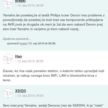
krepki
::
13. sep 2019, 08:38
Yamaho,še posebej,če si lastiš Philips tv,ker Denon ima probleme z
povezljivostjo,še posebej če boš imel vse komponente priklopljene
na AVR,zvok je drugače ok,meni je žal,da sem nabavil Denon prej
sem imel Yamaho in verjetno jo bom nabavil nazaj.
Zgodovina sprememb…
spremenil:
krepki
(
13. sep 2019 ob 08:38
)
Han
::
13. sep 2019, 09:56
Danes, ko ima vsak pameten telefon, s katerim lahko upravljaš tudi
receiver, je nakup novega brez WiFi, LAN in bluetootha brca v
temo.
XS!D3
::
13. sep 2019, 09:59
Sem imel prej Yamaho, sedaj Denona (res da X4500H, ki je "malo"