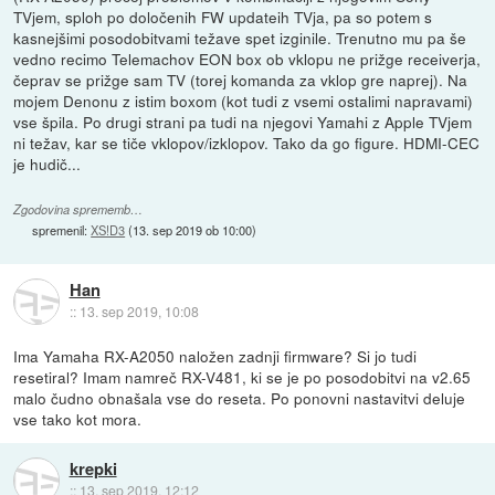
TVjem, sploh po določenih FW updateih TVja, pa so potem s
kasnejšimi posodobitvami težave spet izginile. Trenutno mu pa še
vedno recimo Telemachov EON box ob vklopu ne prižge receiverja,
čeprav se prižge sam TV (torej komanda za vklop gre naprej). Na
mojem Denonu z istim boxom (kot tudi z vsemi ostalimi napravami)
vse špila. Po drugi strani pa tudi na njegovi Yamahi z Apple TVjem
ni težav, kar se tiče vklopov/izklopov. Tako da go figure. HDMI-CEC
je hudič...
Zgodovina sprememb…
spremenil:
XS!D3
(
13. sep 2019 ob 10:00
)
Han
::
13. sep 2019, 10:08
Ima Yamaha RX-A2050 naložen zadnji firmware? Si jo tudi
resetiral? Imam namreč RX-V481, ki se je po posodobitvi na v2.65
malo čudno obnašala vse do reseta. Po ponovni nastavitvi deluje
vse tako kot mora.
krepki
::
13. sep 2019, 12:12