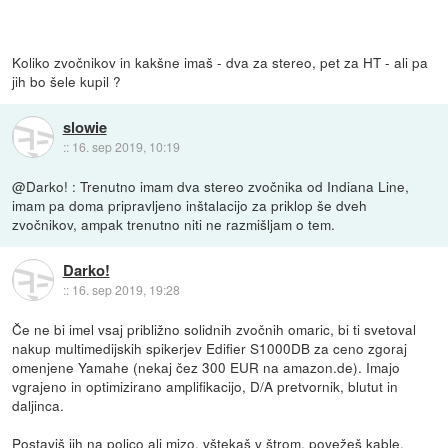
Koliko zvočnikov in kakšne imaš - dva za stereo, pet za HT - ali pa
jih bo šele kupil ?
slowie
::
16. sep 2019, 10:19
@Darko! : Trenutno imam dva stereo zvočnika od Indiana Line,
imam pa doma pripravljeno inštalacijo za priklop še dveh
zvočnikov, ampak trenutno niti ne razmišljam o tem.
Darko!
::
16. sep 2019, 19:28
Če ne bi imel vsaj približno solidnih zvočnih omaric, bi ti svetoval
nakup multimedijskih spikerjev Edifier S1000DB za ceno zgoraj
omenjene Yamahe (nekaj čez 300 EUR na amazon.de). Imajo
vgrajeno in optimizirano amplifikacijo, D/A pretvornik, blutut in
daljinca.
Postaviš jih na polico ali mizo, vštekaš v štrom, povežeš kable,