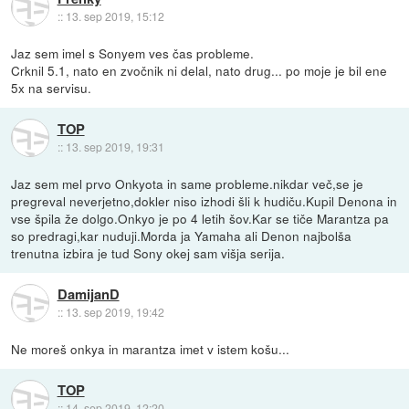
::
13. sep 2019, 15:12
Jaz sem imel s Sonyem ves čas probleme.
Crknil 5.1, nato en zvočnik ni delal, nato drug... po moje je bil ene
5x na servisu.
TOP
::
13. sep 2019, 19:31
Jaz sem mel prvo Onkyota in same probleme.nikdar več,se je
pregreval neverjetno,dokler niso izhodi šli k hudiču.Kupil Denona in
vse špila že dolgo.Onkyo je po 4 letih šov.Kar se tiče Marantza pa
so predragi,kar nuduji.Morda ja Yamaha ali Denon najbolša
trenutna izbira je tud Sony okej sam višja serija.
DamijanD
::
13. sep 2019, 19:42
Ne moreš onkya in marantza imet v istem košu...
TOP
::
14. sep 2019, 12:20