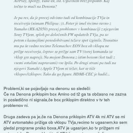
AirPlay, Spotify, Tune-In, itd. Uglavnem brez pripomb. Kaj
točno te muči na Denonu?
Je pa res, da je precej odvisno tudi od kombinacije TVja in
receiverja (nimam Philipsa :)). Foter je imel recimo ravno z
Yamaho (RX-A2050) precej problemov v kombinaciji z njegovim
Sony TVjem, sploh po določenih FW updateih TVja, pa so
potem s kasnejšimi posodobitvami težave spet izginile. Trenutno
mu pa še vedno recimo Telemachov EON box ob vklopu ne
prižge receiverja, čeprav se prižge sam TV (torej komanda za
vklop gre naprej). Na mojem Denonu z istim boxom (kot tudi z
vsemi ostalimi napravami) vse špila. Po drugi strani pa tudi na
njegovi Yamahi z Apple TVjem ni težav, kar se tiče
vklopov/izklopov. Tako da go figure. HDMI-CEC je hudič...
Problemi,ki se pojavljajo na denonu so sledeči:
Če na Denona priklopim box Amino od t2 ga ta občasno ne zazna
in posledično ni signala,če box priklopim direktno v tv teh
problemov ni.
Druga zadeva pa je,če na Denona priklopim ATV 4k mi ATV se mi
ATV avtomatsko prižiga ob vklopu TVja,recimo tv ugasnem,ko sem
gledal programe preko boxa,ATV je ugasnjen,ko tv prižgem mi