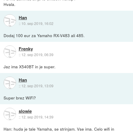
Hvala.
Han
::
10. sep 2019, 16:02
Dodaj 100 eur za Yamaho RX-V483 ali 485.
Frenky
::
12. sep 2019, 06:39
Jaz ima X540BT in je super.
Han
::
12. sep 2019, 13:09
Super brez WiFi?
slowie
::
12. sep 2019, 14:39
Han: huda je tale Yamaha, se strinjam. Vse ima. Celo wifi in