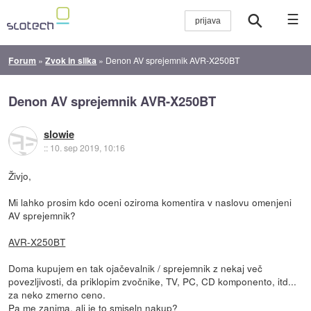
☰
Forum
»
Zvok in slika
»
Denon AV sprejemnik AVR-X250BT
Denon AV sprejemnik AVR-X250BT
slowie
::
10. sep 2019, 10:16
Živjo,
Mi lahko prosim kdo oceni oziroma komentira v naslovu omenjeni
AV sprejemnik?
AVR-X250BT
Doma kupujem en tak ojačevalnik / sprejemnik z nekaj več
povezljivosti, da priklopim zvočnike, TV, PC, CD komponento, itd...
za neko zmerno ceno.
Pa me zanima, ali je to smiseln nakup?