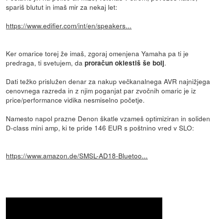
spariš blutut in imaš mir za nekaj let:
https://www.edifier.com/int/en/speakers...
Ker omarice torej že imaš, zgoraj omenjena Yamaha pa ti je
predraga, ti svetujem, da
.
proračun oklestiš še bolj
Dati težko prislužen denar za nakup večkanalnega AVR najnižjega
cenovnega razreda in z njim poganjat par zvočnih omaric je iz
price/performance vidika nesmiselno početje.
Namesto napol prazne Denon škatle vzameš optimiziran in soliden
D-class mini amp, ki te pride 146 EUR s poštnino vred v SLO:
https://www.amazon.de/SMSL-AD18-Bluetoo...