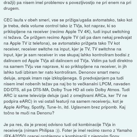
dražji) pa nisem imel problemov s povezljivostjo ne pri enem na pri
drugem.
CEC laufa v obeh smeri, vse se prižiga/ugaša avtomatsko, tako kot
je treba, dela volume control tako iz TVja, kot naprav, ki so
priklopljene na receiver (recimo Apple TV 4K), tudi input switching
ni težava. Če prižgem recimo Apple TV (ali pa dam nekaj predvajat
na Apple TV iz telefona), se avtomatsko prižgeta tako TV kot
receiver, receiver switche na input, kjer je TV, TV switchne na
input, kjer je sam receiver in vse skupaj lahko kontroliram bodisi z
dalincem od Apple TVja ali dalincem od TVja. Vidim pa tudi direktno
na samem TVju vse naprave, ki so priklopljene na receiver, in jih
lahko tudi izbiram ter nato kontroliram. Denonov smart menu
deluje, ampak imam raje izklopljenega. S predvajanjem pa tudi
nisem imel nobenih težav pa naj bo to večkanalni LPCM, navaden
DD/DTS, ali pa DTS-MA, Dolby True HD ali celo Dolby Atmos. Tudi
ARC iz same televizije deluje (pač z omejitvami ARCa, ker TV ne
podpira eARC) in vsi ostali featurji na samem receiverju, kot je
Apple AirPlay, Spotify, Tune-In, itd. Uglavnem brez pripomb. Kaj
točno te muči na Denonu?
Je pa res, da je precej odvisno tudi od kombinacije TVja in
receiverja (nimam Philipsa :)). Foter je imel recimo ravno z Yamaho
(RX-A2050) precej problemov v kombinaciji z njegovim Sony