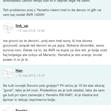
avtomatsko Denon vklopi tudi ATV čeprav tega ne želim.
Teh problemov prej z Yamaho nisem imel in da denon ni glih ne
vem kaj model AVR 1400H
link_up
::
13. sep 2019, 12:46
ma grozni so te denoni...prej sem imel sony, ki ima sloves
groznosti, ampak teli denoni so pa jajca. Nobene dinamike, samo
surova moc. Glede na to, da AVR ne kupis za dve leti, je bolje vzeti
kaj boljsega ala onkyo ali Marantz. Yamaha je isto sranje, brutal
power in to je to.
Han
::
13. sep 2019, 13:15
Se tudi novejši Denoni zelo grejejo? Pri stricu je 10 let star skoraj
"gorel", tako je bil vroč. Posledično se je tudi obešal, tako da sem
ga tudi pri njem zamenjal z Yamaho RX-V481, ki je hladna kot
špricer in deluje neprimerno bolje.
Frenky