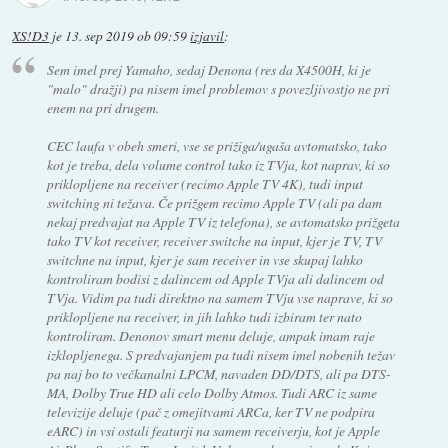
XS!D3
je
13. sep 2019 ob 09:59
izjavil
:
Sem imel prej Yamaho, sedaj Denona (res da X4500H, ki je
"malo" dražji) pa nisem imel problemov s povezljivostjo ne pri
enem na pri drugem.
CEC laufa v obeh smeri, vse se prižiga/ugaša avtomatsko, tako
kot je treba, dela volume control tako iz TVja, kot naprav, ki so
priklopljene na receiver (recimo Apple TV 4K), tudi input
switching ni težava. Če prižgem recimo Apple TV (ali pa dam
nekaj predvajat na Apple TV iz telefona), se avtomatsko prižgeta
tako TV kot receiver, receiver switche na input, kjer je TV, TV
switchne na input, kjer je sam receiver in vse skupaj lahko
kontroliram bodisi z dalincem od Apple TVja ali dalincem od
TVja. Vidim pa tudi direktno na samem TVju vse naprave, ki so
priklopljene na receiver, in jih lahko tudi izbiram ter nato
kontroliram. Denonov smart menu deluje, ampak imam raje
izklopljenega. S predvajanjem pa tudi nisem imel nobenih težav
pa naj bo to večkanalni LPCM, navaden DD/DTS, ali pa DTS-
MA, Dolby True HD ali celo Dolby Atmos. Tudi ARC iz same
televizije deluje (pač z omejitvami ARCa, ker TV ne podpira
eARC) in vsi ostali featurji na samem receiverju, kot je Apple