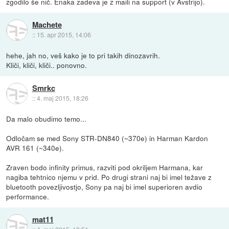
zgodilo še nič. Enaka zadeva je z maili na support (v Avstrijo).
Machete
::
15. apr 2015, 14:06
hehe, jah no, veš kako je to pri takih dinozavrih.
Kliči, kliči, kliči.. ponovno.
Smrkc
::
4. maj 2015, 18:26
Da malo obudimo temo...
Odločam se med Sony STR-DN840 (~370e) in Harman Kardon
AVR 161 (~340e).
Zraven bodo infinity primus, razviti pod okriljem Harmana, kar
nagiba tehtnico njemu v prid. Po drugi strani naj bi imel težave z
bluetooth povezljivostjo, Sony pa naj bi imel superioren avdio
performance.
mat11