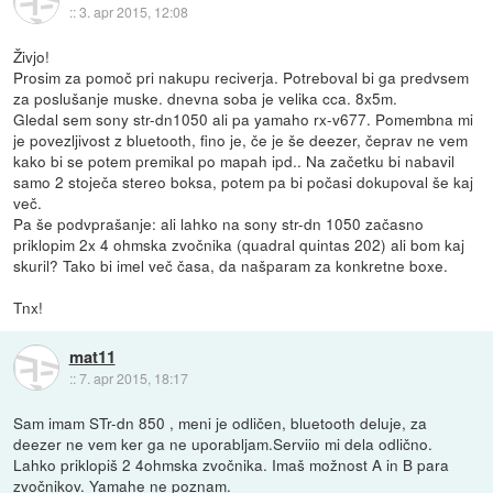
::
3. apr 2015, 12:08
Živjo!
Prosim za pomoč pri nakupu reciverja. Potreboval bi ga predvsem
za poslušanje muske. dnevna soba je velika cca. 8x5m.
Gledal sem sony str-dn1050 ali pa yamaho rx-v677. Pomembna mi
je povezljivost z bluetooth, fino je, če je še deezer, čeprav ne vem
kako bi se potem premikal po mapah ipd.. Na začetku bi nabavil
samo 2 stoječa stereo boksa, potem pa bi počasi dokupoval še kaj
več.
Pa še podvprašanje: ali lahko na sony str-dn 1050 začasno
priklopim 2x 4 ohmska zvočnika (quadral quintas 202) ali bom kaj
skuril? Tako bi imel več časa, da našparam za konkretne boxe.
Tnx!
mat11
::
7. apr 2015, 18:17
Sam imam STr-dn 850 , meni je odličen, bluetooth deluje, za
deezer ne vem ker ga ne uporabljam.Serviio mi dela odlično.
Lahko priklopiš 2 4ohmska zvočnika. Imaš možnost A in B para
zvočnikov. Yamahe ne poznam.