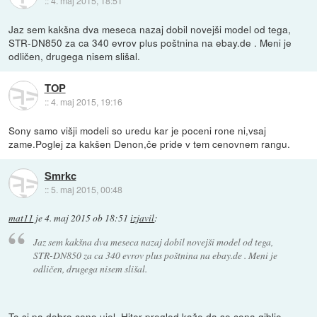
::
4. maj 2015, 18:51
Jaz sem kakšna dva meseca nazaj dobil novejši model od tega,
STR-DN850 za ca 340 evrov plus poštnina na ebay.de . Meni je
odličen, drugega nisem slišal.
TOP
::
4. maj 2015, 19:16
Sony samo višji modeli so uredu kar je poceni rone ni,vsaj
zame.Poglej za kakšen Denon,če pride v tem cenovnem rangu.
Smrkc
::
5. maj 2015, 00:48
mat11
je
4. maj 2015 ob 18:51
izjavil
:
Jaz sem kakšna dva meseca nazaj dobil novejši model od tega,
STR-DN850 za ca 340 evrov plus poštnina na ebay.de . Meni je
odličen, drugega nisem slišal.
To si pa dobro ceno ujel. Hiter pregled kaže da se cena giblje