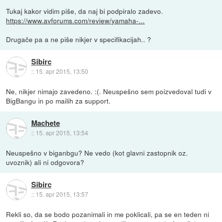
Tukaj kakor vidim piše, da naj bi podpiralo zadevo.
https://www.avforums.com/review/yamaha-...
Drugače pa a ne piše nikjer v specifikacijah.. ?
Sibirc
::
15. apr 2015, 13:50
Ne, nikjer nimajo zavedeno. :(. Neuspešno sem poizvedoval tudi v
BigBangu in po mailih za support.
Machete
::
15. apr 2015, 13:54
Neuspešno v biganbgu? Ne vedo (kot glavni zastopnik oz.
uvoznik) ali ni odgovora?
Sibirc
::
15. apr 2015, 13:57
Rekli so, da se bodo pozanimali in me poklicali, pa se en teden ni