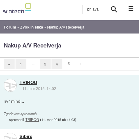
☰
Forum
»
Zvok in slika
»
Nakup A/V Receiverja
Nakup A/V Receiverja
...
5
»
«
1
3
4
TRIROG
::
11. mar 2015, 14:02
nvr mind...
Zgodovina sprememb…
spremenil:
TRIROG
(
11. mar 2015 ob 14:03
)
Sibirc