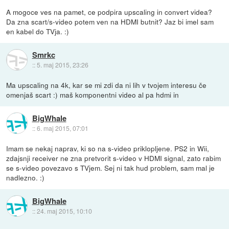
A mogoce ves na pamet, ce podpira upscaling in convert videa?
Da zna scart/s-video potem ven na HDMI butnit? Jaz bi imel sam
en kabel do TVja. :)
Smrkc
::
5. maj 2015, 23:26
Ma upscaling na 4k, kar se mi zdi da ni lih v tvojem interesu če
omenjaš scart :) maš komponentni video al pa hdmi in
BigWhale
::
6. maj 2015, 07:01
Imam se nekaj naprav, ki so na s-video priklopljene. PS2 in Wii,
zdajsnji receiver ne zna pretvorit s-video v HDMI signal, zato rabim
se s-video povezavo s TVjem. Sej ni tak hud problem, sam mal je
nadlezno. :)
BigWhale
::
24. maj 2015, 10:10