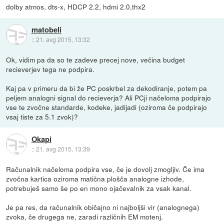
dolby atmos, dts-x, HDCP 2.2, hdmi 2.0,thx2
matobeli
::
21. avg 2015, 13:32
Ok, vidim pa da so te zadeve precej nove, večina budget
recieverjev tega ne podpira.
Kaj pa v primeru da bi že PC poskrbel za dekodiranje, potem pa
peljem analogni signal do recieverja? Ali PCji načeloma podpirajo
vse te zvočne standarde, kodeke, jadijadi (oziroma če podpirajo
vsaj tiste za 5.1 zvok)?
Okapi
::
21. avg 2015, 13:39
Računalnik načeloma podpira vse, če je dovolj zmogljiv. Če ima
zvočna kartica oziroma matična plošča analogne izhode,
potrebuješ samo še po en mono ojačevalnik za vsak kanal.
Je pa res, da računalnik običajno ni najboljši vir (analognega)
zvoka, če drugega ne, zaradi različnih EM motenj.