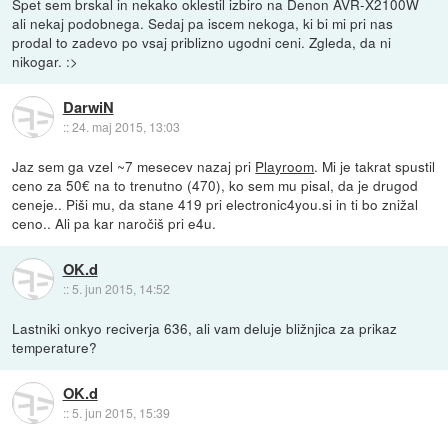
Spet sem brskal in nekako oklestil izbiro na Denon AVR-X2100W
ali nekaj podobnega. Sedaj pa iscem nekoga, ki bi mi pri nas
prodal to zadevo po vsaj priblizno ugodni ceni. Zgleda, da ni
nikogar. :>
DarwiN
::
24. maj 2015, 13:03
Jaz sem ga vzel ~7 mesecev nazaj pri
Playroom
. Mi je takrat spustil
ceno za 50€ na to trenutno (470), ko sem mu pisal, da je drugod
ceneje.. Piši mu, da stane 419 pri electronic4you.si in ti bo znižal
ceno.. Ali pa kar naročiš pri e4u.
OK.d
::
5. jun 2015, 14:52
Lastniki onkyo reciverja 636, ali vam deluje bližnjica za prikaz
temperature?
OK.d
::
5. jun 2015, 15:39