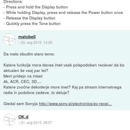
Directions:
- Press and hold the Display button
- While holding Display, press and release the Power button once
- Release the Display button
- Quickly press the Tone button
matobeli
::
20. avg 2015, 14:25
Da malo obudim staro temo:
Katere funkcije mora danes imet vsak polspodoben reciever da bo
aktualen še vsaj par let?
Meni pridejo na misel:
4k, ACR, CEC, 3D,...
Katere zvočne dekoderje more imet? Kaj pa stream internetnega
radia in podobne zadeve, to deluje?
Gledal sem Sonyja
http://www.sony.si/electronics/av-recei...
OK.d
::
21. avg 2015, 08:57