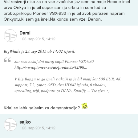
Vsi resiverji niso za na vse zvočnike jaz sem na moje Hecote imel
prvo Onkya in je bil super sam je crknu in sem tud za
probo,priklopu Pioneer VSX-930 in je bil zvok porazen napram
Onkyotu,ki sem ga imel.Na koncu sem vzel Denon.
Dami
::
23. sep 2015, 14:12
BigWhale
je
23. sep 2015 ob 14:02
izjavil
:
Jaz sem nekaj dni nazaj kupil Pioneer VSX-930.
http://www.pioneer.eu/uk/products/42/98...
V Big Bangu so ga imeli v akciji in je bil manj kot 500 EUR. 4K
support, 7.2, zones, OSD, dva HDMI izhoda, 6 vhodov,
upscaling, wifi, podporo za DLNA, Spotify, ... Vse zivo. :)
Kdaj se lahk najavim za demonstracijo?
sajko
::
23. sep 2015, 14:12