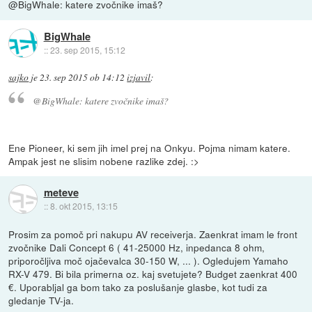
@BigWhale: katere zvočnike imaš?
BigWhale
::
23. sep 2015, 15:12
sajko
je
23. sep 2015 ob 14:12
izjavil
:
@BigWhale: katere zvočnike imaš?
Ene Pioneer, ki sem jih imel prej na Onkyu. Pojma nimam katere.
Ampak jest ne slisim nobene razlike zdej. :>
meteve
::
8. okt 2015, 13:15
Prosim za pomoč pri nakupu AV receiverja. Zaenkrat imam le front
zvočnike Dali Concept 6 ( 41-25000 Hz, inpedanca 8 ohm,
priporočljiva moč ojačevalca 30-150 W, ... ). Ogledujem Yamaho
RX-V 479. Bi bila primerna oz. kaj svetujete? Budget zaenkrat 400
€. Uporabljal ga bom tako za poslušanje glasbe, kot tudi za
gledanje TV-ja.