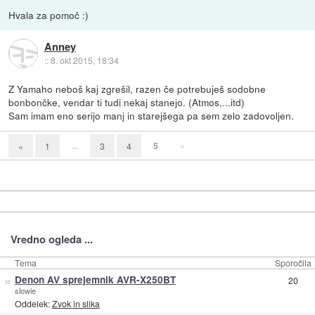
Hvala za pomoč :)
Anney
::
8. okt 2015, 18:34
Z Yamaho neboš kaj zgrešil, razen če potrebuješ sodobne
bonbončke, vendar ti tudi nekaj stanejo. (Atmos,...itd)
Sam imam eno serijo manj in starejšega pa sem zelo zadovoljen.
...
5
»
«
1
3
4
Vredno ogleda ...
Tema
Sporočila
»
Denon AV sprejemnik AVR-X250BT
20
slowie
Oddelek:
Zvok in slika