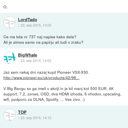
O.
LordTado
::
23. sep 2015, 13:05
Ce ma kda nr 737 naj napise kako dela?
Ali je atmos samo na papirju ali tudi v zraku?
BigWhale
::
23. sep 2015, 14:02
Jaz sem nekaj dni nazaj kupil Pioneer VSX-930.
http://www.pioneer.eu/uk/products/42/98...
V Big Bangu so ga imeli v akciji in je bil manj kot 500 EUR. 4K
support, 7.2, zones, OSD, dva HDMI izhoda, 6 vhodov, upscaling,
wifi, podporo za DLNA, Spotify, ... Vse zivo. :)
TOP
::
23. sep 2015, 14:10