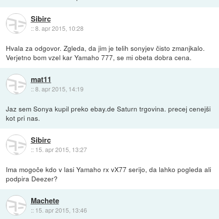
Sibirc
::
8. apr 2015, 10:28
Hvala za odgovor. Zgleda, da jim je telih sonyjev čisto zmanjkalo.
Verjetno bom vzel kar Yamaho 777, se mi obeta dobra cena.
mat11
::
8. apr 2015, 14:19
Jaz sem Sonya kupil preko ebay.de Saturn trgovina. precej cenejši
kot pri nas.
Sibirc
::
15. apr 2015, 13:27
Ima mogoče kdo v lasi Yamaho rx vX77 serijo, da lahko pogleda ali
podpira Deezer?
Machete
::
15. apr 2015, 13:46